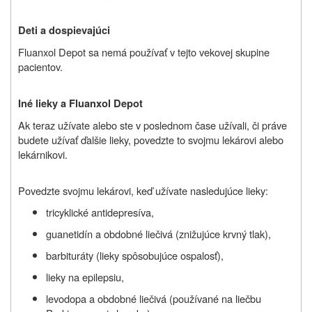
Deti a dospievajúci
Fluanxol Depot sa nemá používať v tejto vekovej skupine
pacientov.
Iné lieky a Fluanxol Depot
Ak teraz užívate alebo ste v poslednom čase užívali, či práve
budete užívať ďalšie lieky, povedzte to svojmu lekárovi alebo
lekárnikovi.
Povedzte svojmu lekárovi, keď užívate nasledujúce lieky:
tricyklické antidepresíva,
guanetidín a obdobné liečivá (znižujúce krvný tlak),
barbituráty (
lieky spôsobujúce ospalosť),
lieky na epilepsiu,
levodopa a obdobné liečivá (používané na liečbu