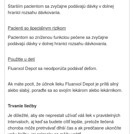
Starším pacientom sa zvyčajne podávajú dávky v dolnej
hranici rozsahu dávkovania.
Pacienti so špeciálnym rizikom
Pacientom so zníženou funkciou pečene sa zvyčajne
podávajú dávky v dolnej hranici rozsahu dávkovania.
Použitie u detí
Fluanxol Depot sa neodporúča podávať deťom.
Ak máte pocit, že účinok lieku Fluanxol Depot je príliš silný
alebo slabý, poraďte sa so svojím lekárom alebo lekárnikom.
Trvanie liečby
Je dôležité, aby ste neprestali užívať váš liek v pravidelných
intervaloch, aj keď sa budete cítiť lepšie, pretože liečená
choroba môže pretrvávať dlhší čas a ak predčasne ukončíte
vašu liečbu, jej príznaky sa môžu vrátiť.