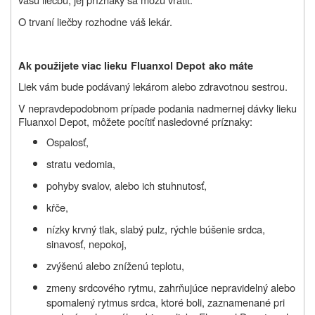
O trvaní liečby rozhodne váš lekár.
Ak použijete viac lieku
Fluanxol Depot
ako máte
Liek vám bude podávaný lekárom alebo zdravotnou sestrou.
V nepravdepodobnom prípade podania nadmernej dávky lieku
Fluanxol Depot, môžete pocítiť nasledovné príznaky
:
Ospalosť,
stratu vedomia,
pohyby svalov, alebo ich stuhnutosť,
kŕče,
nízky krvný tlak, slabý pulz, rýchle búšenie srdca,
sinavosť, nepokoj,
zvýšenú alebo zníženú teplotu,
zmeny srdcového rytmu, zahrňujúce nepravidelný alebo
spomalený rytmus srdca, ktoré boli, zaznamenané pri