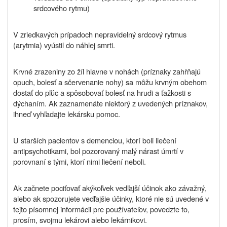
srdcového rytmu)
V zriedkavých prípadoch nepravidelný srdcový rytmus
(arytmia) vyústil do náhlej smrti.
Krvné zrazeniny zo žíl hlavne v nohách (príznaky zahŕňajú
opuch, bolesť a sčervenanie nohy) sa môžu krvným obehom
dostať do pľúc a spôsobovať bolesť na hrudi a ťažkosti s
dýchaním. Ak zaznamenáte niektorý z uvedených príznakov,
ihneď vyhľadajte lekársku pomoc.
U starších pacientov s demenciou, ktorí boli liečení
antipsychotikami, bol pozorovaný malý nárast úmrtí v
porovnaní s tými, ktorí nimi liečení neboli.
Ak začnete pociťovať akýkoľvek vedľajší účinok ako závažný,
alebo ak spozorujete vedľajšie účinky, ktoré nie sú uvedené v
tejto písomnej informácii pre používateľov, povedzte to,
prosím, svojmu
lekárovi alebo lekárnikovi
.