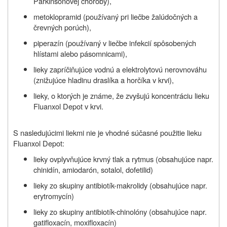
Parkinsonovej choroby),
metoklopramid (používaný pri liečbe žalúdočných a
črevných porúch),
piperazín (používaný v liečbe infekcií spôsobených
hlístami alebo pásomnicami),
lieky zapríčiňujúce vodnú a elektrolytovú nerovnováhu
(znižujúce hladinu draslíka a horčíka v krvi),
lieky, o ktorých je známe, že zvyšujú koncentráciu lieku
Fluanxol Depot v krvi.
S nasledujúcimi liekmi nie je vhodné súčasné použitie lieku
Fluanxol Depot:
lieky ovplyvňujúce krvný tlak a rytmus
(obsahujúce napr.
chinidín, amiodarón, sotalol, dofetilid)
lieky zo skupiny antibiotík-makrolidy (obsahujúce napr.
erytromycín)
lieky zo skupiny antibiotík-chinolóny (obsahujúce napr.
gatifloxacín, moxifloxacín)