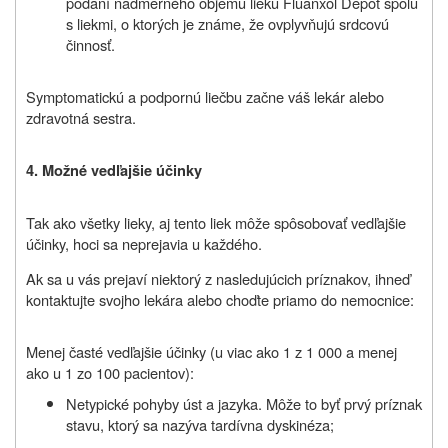
podaní nadmerného objemu lieku Fluanxol Depot spolu
s liekmi, o ktorých je známe, že ovplyvňujú srdcovú
činnosť.
Symptomatickú a podpornú liečbu začne váš lekár alebo
zdravotná sestra.
4.
Možné vedľajšie účinky
Tak ako všetky lieky, aj
tento liek
môže spôsobovať vedľajšie
účinky, hoci sa neprejavia u každého.
Ak sa u vás prejaví niektorý z nasledujúcich príznakov, ihneď
kontaktujte svojho lekára alebo choďte priamo do nemocnice:
Menej časté vedľajšie účinky (u viac ako 1 z 1 000 a menej
ako u 1 zo 100 pacientov):
Netypické pohyby úst a jazyka. Môže to byť prvý príznak
stavu, ktorý sa nazýva tardívna dyskinéza;