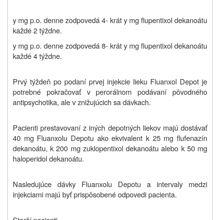
y mg p.o. denne zodpovedá 4- krát y mg flupentixol dekanoátu
každé 2 týždne.
y mg p.o. denne zodpovedá 8- krát y mg flupentixol dekanoátu
každé 4 týždne.
Prvý týždeň po podaní prvej injekcie lieku Fluanxol Depot je
potrebné pokračovať v perorálnom podávaní pôvodného
antipsychotika, ale v znižujúcich sa dávkach.
Pacienti prestavovaní z iných depotných liekov majú dostávať
40 mg Fluanxolu Depotu ako ekvivalent k 25 mg flufenazín
dekanoátu, k 200 mg zuklopentixol dekanoátu alebo k 50 mg
haloperidol dekanoátu.
Nasledujúce dávky Fluanxolu Depotu a intervaly medzi
injekciami majú byť prispôsobené odpovedi pacienta.
Starší pacienti