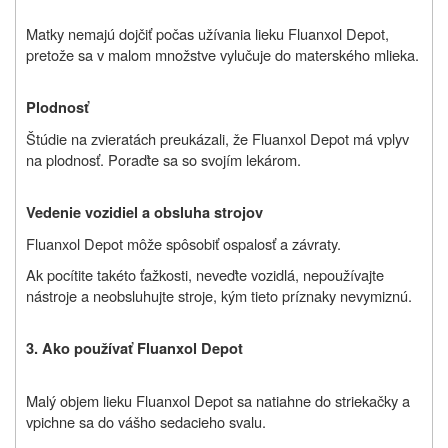
Matky nemajú dojčiť počas užívania lieku Fluanxol Depot,
pretože sa v malom množstve vylučuje do materského mlieka.
Plodnosť
Štúdie na zvieratách preukázali, že Fluanxol Depot má vplyv
na plodnosť. Poraďte sa so svojím lekárom.
Vedenie vozidiel a obsluha strojov
Fluanxol Depot môže spôsobiť ospalosť a závraty.
Ak pocítite takéto ťažkosti, neveďte vozidlá, nepoužívajte
nástroje a neobsluhujte stroje, kým tieto príznaky nevymiznú.
3. Ako používať Fluanxol Depot
Malý objem lieku Fluanxol Depot sa natiahne do striekačky a
vpichne sa do vášho sedacieho svalu.