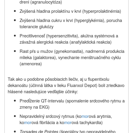
dreni (agranulocytóza)
Zvýšená hladina prolaktínu v krvi (hyperprolaktinémia)
Zvýšená hladina cukru v krvi (hyperglykémia), porucha
tolerancie glukózy
Precitlivenosť (hypersenzitivita), akútna systémová a
závažná alergická reakcia (anafylaktická reakcia)
Rast pŕs u mužov (gynekomastia), nadmerná produkcia
mlieka (galaktorea), vynechanie menštruačného cyklu
(amenorea)
Tak ako u podobne pôsobiacich liečiv, aj u flupentixolu
dekanoátu (účinná látka v lieku Fluanxol Depot) boli zriedkavo
hlásené nasledujúce vedľajšie účinky:
Predĺženie QT-intervalu (spomalenie srdcového rytmu a
zmeny na EKG)
Nepravidelný srdcový rytmus (ko
mor
ová arytmia,
ko
mor
ová fibrilácia a ko
mor
ová tachykardia)
Torsades de Pointes
(špeciálny typ nepravidelného