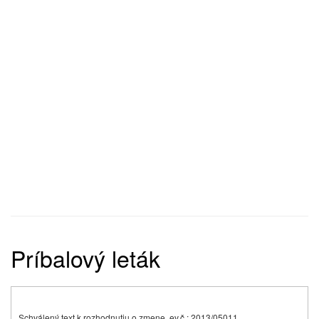
Príbalový leták
Schválený text k rozhodnutiu o zmene, ev.č.: 2013/05011