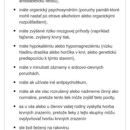
antidiabetickú liečbu),
máte organický psychosyndróm (poruchy pamäti-ktoré
mohli nastať po otrave alkoholom alebo organickými
rozpúšťadlami),
máte zvýšené riziko mozgovej príhody (napríklad
fajčenie, zvýšený krvný tlak,
máte hypokaliémiu alebo hypomagneziémiu (nízku
hladinu draslíka alebo horčíka v krvi, alebo genetickú
predispozíciu k týmto stavom),
máte v minulosti záznamy o srdcovo-cievnych
poruchách,
máte ak užívate iné antipsychotikum,
máte ak ste viac rozrušený alebo nadmerne činný ako
normálne, pretože tento liek môže zvýšiť tieto pocity,
sa u vás alebo u členov vašej rodiny vyskytla tvorba
krvných zrazenín, pretože lieky z tejto skupiny môžu
ovplyvňovať tvorbu krvných zrazenín
ste boli liečený na rakovinu