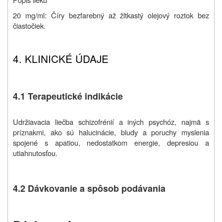
20 mg/ml: Číry bezfarebný až
žltkastý
olejový roztok bez
čiastočiek.
4. KLINICKÉ ÚDAJE
4.1 Terapeutické indikácie
Udržiavacia liečba schizofrénií a iných psychóz, najmä s
príznakmi, ako sú halucinácie, bludy a poruchy myslenia
spojené s apatiou, nedostatkom energie, depresiou a
utiahnutosťou.
4.2 Dávkovanie a spôsob podávania