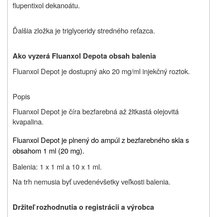
flupentixol dekanoátu.
Ďalšia zložka je triglyceridy stredného reťazca.
Ako vyzerá
Fluanxol Depot
a obsah balenia
Flu
anxol Depot je dostupný ako 20 mg/ml injekčný roztok.
Popis
Fluanxol Depot je číra bezfarebná až žltkastá olejovitá
kvapalina.
Fluanxol Depot je plnený do ampúl z bezfarebného skla s
obsahom 1 ml (20 mg).
Balenia: 1 x 1 ml a 10 x 1 ml.
N
a trh nemusia byť uvedené
všetky veľkosti balenia.
Držiteľ rozhodnutia o registrácii a výrobca