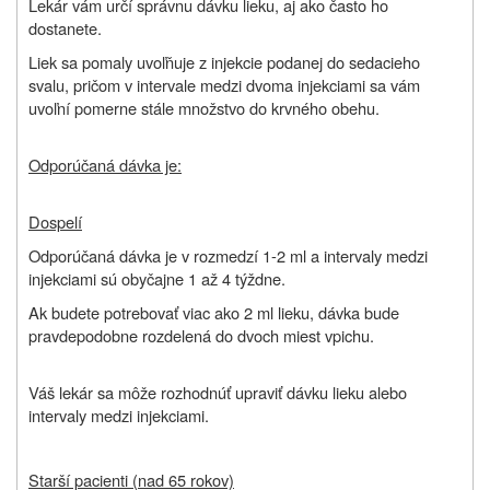
Lekár vám určí správnu dávku lieku, aj ako často ho
dostanete.
Liek sa pomaly uvoľňuje z injekcie podanej do sedacieho
svalu, pričom v intervale medzi dvoma injekciami sa vám
uvoľní pomerne stále množstvo do krvného obehu.
Odporúčaná dávka je:
Dospelí
Odporúčaná dávka je v rozmedzí 1-2 ml a intervaly medzi
injekciami sú obyčajne 1 až 4 týždne.
Ak budete potrebovať viac ako 2 ml lieku, dávka bude
pravdepodobne rozdelená do dvoch miest vpichu.
Váš lekár sa môže rozhodnúť upraviť dávku lieku alebo
intervaly medzi injekciami.
Starší pacienti (nad 65 rokov)