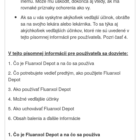
inému. Môže mu uškodiť, dokonca aj vtedy, ak má
rovnaké príznaky ochorenia ako vy.
Ak sa u vás vyskytne akýkoľvek vedľajší účinok, obráťte
sa na svojho lekára alebo lekárnika. To sa týka aj
akýchkoľvek vedľajších účinkov
, ktoré nie sú uvedené v
tejto písomnej informácii pre používateľa.
Pozri časť 4.
V tejto písomnej informácii pre používateľa sa dozviete:
1. Čo je Fluanxol Depot a na čo sa používa
2. Čo potrebujete vedieť predtým, ako použijete Fluanxol
Depot
3. Ako používať Fluanxol Depot
4. Možné vedľajšie účinky
5. Ako uchovávať Fluanxol Depot
6. Obsah balenia a ďalšie informácie
1. Čo je Fluanxol Depot a na čo sa používa