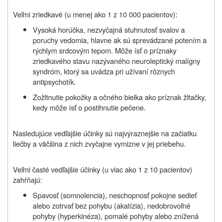
Veľmi zriedkavé (u menej ako 1 z 10 000 pacientov):
Vysoká horúčka, nezvyčajná stuhnutosť svalov a
poruchy vedomia, hlavne ak sú sprevádzané potením a
rýchlym srdcovým tepom. Môže ísť o príznaky
zriedkavého stavu nazývaného neuroleptický malígny
syndróm, ktorý sa uvádza pri užívaní rôznych
antipsychotík.
Zožltnutie pokožky a očného bielka ako príznak žltačky,
kedy môže ísť o postihnutie pečene.
Nasledujúce vedľajšie účinky sú najvýraznejšie na začiatku
liečby a väčšina z nich zvyčajne vymizne v jej priebehu.
Veľmi časté vedľajšie účinky (u viac ako 1 z 10 pacientov)
zahŕňajú:
Spavosť (somnolencia), neschopnosť pokojne sedieť
alebo zotrvať bez pohybu (akatízia), nedobrovoľné
pohyby (hyperkinéza), pomalé pohyby alebo znížená