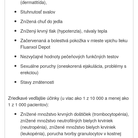
(dermatitída),
Stuhnutosť svalov
Znížená chuť do jedla
Znížený krvný tlak (hypotenzia), návaly tepla
Začervenaná a bolestivá pokožka v mieste vpichu lieku
Fluanxol Depot
Nezvyčajné hodnoty pečeňových funkčných testov
Sexuálne poruchy (oneskorená ejakulácia, problémy s
erekciou)
Stavy zmätenosti
Zriedkavé
vedľajšie účinky (u viac ako 1 z 10 000 a menej ako
1 z 1 000 pacientov):
Znížené množstvo krvných doštičiek (trombocytopénia),
znížené množstvo neutrofilných bielych krviniek
(neutropénia), znížené množstvo bielych krviniek
(leukopénia), porucha tvorby granulocytov v kostnej