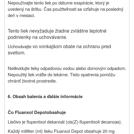
Nepoužívajte tento liek po dátume exspirácie, ktorý je
uvedený na štítku. Čas použiteľnosti sa vzťahuje na posledný
deň v mesiaci.
Tento liek nevyžaduje žiadne zvláštne teplotné
podmienky na uchovávanie
.
vo vonkajšom obale na ochranu pred
Uchovávajte
svetlom.
Nelikvidujte lieky odpadovou vodou alebo domovým odpadom.
Nepoužitý liek vráťte do lekárne. Tieto opatrenia pomôžu
chrániť životné prostredie.
6.
Obsah balenia a ďalšie informácie
Čo
Fluanxol Depot
obsahuje
Liečivo je flupentixol dekanoát (
cis(Z)-flupentixoli decanoas).
Každý mililiter (ml) lieku Fluanxol Depot obsahuje 20 mg