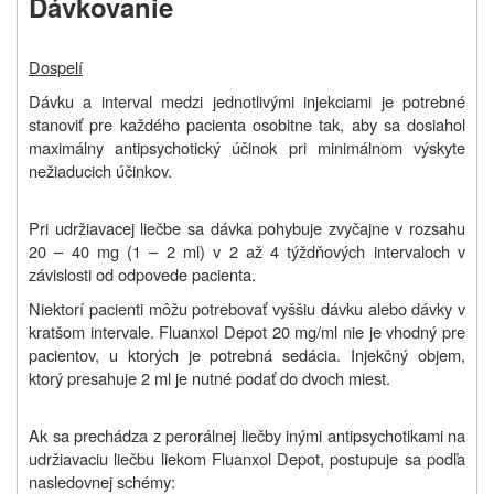
Dávkovanie
Dospelí
Dávku a interval medzi jednotlivými injekciami je potrebné
stanoviť pre každého pacienta osobitne tak, aby sa dosiahol
maximálny antipsychotický účinok pri minimálnom výskyte
nežiaducich účinkov.
Pri udržiavacej liečbe sa dávka pohybuje zvyčajne v rozsahu
20 – 40 mg (1 – 2 ml) v 2 až 4 týždňových intervaloch v
závislosti od odpovede pacienta.
Niektorí pacienti môžu potrebovať vyššiu dávku alebo dávky v
kratšom intervale. Fluanxol Depot 20 mg/ml nie je vhodný pre
pacientov, u ktorých je potrebná sedácia. Injekčný objem,
ktorý presahuje 2 ml je nutné podať do dvoch miest.
Ak sa prechádza z perorálnej liečby inými antipsychotikami na
udržiavaciu liečbu liekom Fluanxol Depot, postupuje sa podľa
nasledovnej schémy: