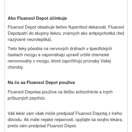
Ako Fluanxol Depot účinkuje
Fluanxol Depot obsahuje liečivo flupentixol dekanoát. Fluanxol
Depot
patrí do skupiny liekov, známych ako antipsychotiká (tiež
nazývané neuroleptiká).
Tieto lieky pôsobia na nervových dráhach v špecifických
častiach mozgu a napomáhajú upraviť určité chemické
nerovnováhy v mozgu, ktoré zapríčiňujú príznaky Vašej
choroby.
Na čo sa Fluanxol Depot používa
Fluanxol Depot
sa používa na liečbu schizofrénie a iných
príbuzných psychóz.
Váš lekár vám však môže predpísať
Fluanxol Depot
aj z iného
dôvodu. Ak máte nejaké nejasnosti, opýtajte sa svojho lekára,
prečo vám predpísal
Fluanxol Depot
.