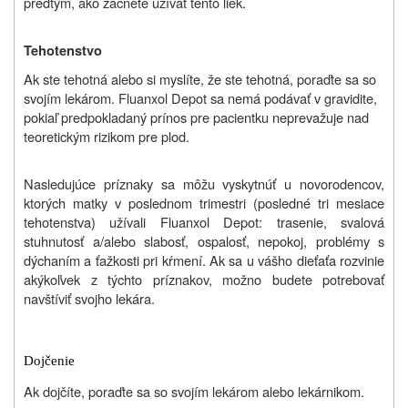
predtým, ako začnete užívať tento liek.
Tehotenstvo
Ak ste tehotná alebo si myslíte, že ste tehotná, poraďte sa so
svojím lekárom.
Fluanxol Depot sa nemá podávať v gravidite,
pokiaľ predpokladaný prínos pre pacientku neprevažuje nad
teoretickým rizikom pre plod.
Nasledujúce príznaky sa môžu vyskytnúť u novorodencov,
ktorých matky v poslednom trimestri (posledné tri mesiace
tehotenstva) užívali Fluanxol Depot: trasenie, svalová
stuhnutosť a/alebo slabosť, ospalosť, nepokoj, problémy s
dýchaním a ťažkosti pri kŕmení. Ak sa u vášho dieťaťa rozvinie
akýkoľvek z týchto príznakov, možno budete potrebovať
navštíviť svojho lekára.
Dojčenie
Ak dojčíte, poraďte sa so svojím lekárom alebo lekárnikom.