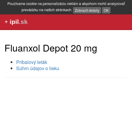
Používame cookie na personalizáciu reklám a abychom mohli analyzovať
prevádzku na našich stránkach.
Zobrazit detaily
OK
+
ipil
.sk
Fluanxol Depot 20 mg
Príbalový leták
Súhrn údajov o lieku