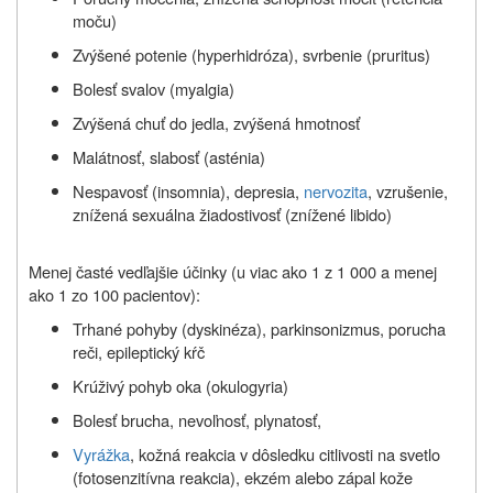
moču)
Zvýšené potenie (hyperhidróza), svrbenie (pruritus)
Bolesť svalov (myalgia)
Zvýšená chuť do jedla, zvýšená hmotnosť
Malátnosť, slabosť (asténia)
Nespavosť (insomnia), depresia,
nervozita
, vzrušenie,
znížená sexuálna žiadostivosť (znížené libido)
Menej časté vedľajšie účinky (u viac ako 1 z 1 000 a menej
ako 1 zo 100 pacientov):
Trhané pohyby (dyskinéza), parkinsonizmus, porucha
reči, epileptický kŕč
Krúživý pohyb oka (okulogyria)
Bolesť brucha, nevoľnosť, plynatosť,
Vyrážka
, kožná reakcia v dôsledku citlivosti na svetlo
(fotosenzitívna reakcia), ekzém alebo zápal kože