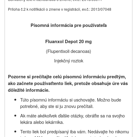
Príloha č.2 k notifikácii o zmene v registrácii, ev.č.: 2013/07048
Písomná informácia pre používateľa
Fluanxol Depot 20 mg
(Flupentixoli decanoas)
Injekčný roztok
Pozorne si prečítajte celú písomnú informáciu predtým,
ako začnete používať
tento liek, pretože obsahuje úre vás
dôležité informácie.
Túto písomnú informáciu si uschovajte.
Možno bude
potrebné, aby ste si ju znovu prečítali.
Ak máte akékoľvek ďalšie otázky, obráťte sa na svojho
lekára alebo lekárnika.
Tento liek bol predpísaný iba vám. Nedávajte ho nikomu