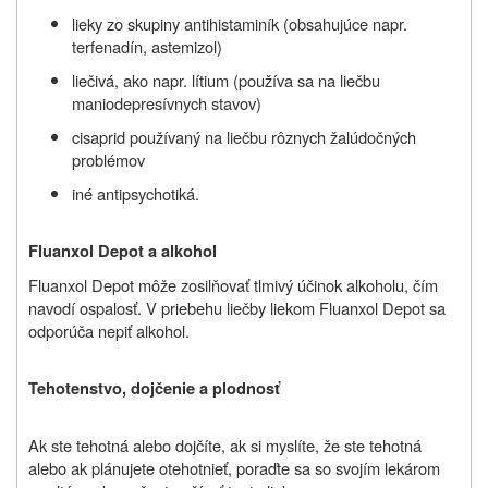
lieky zo skupiny antihistaminík (obsahujúce napr.
terfenadín, astemizol)
liečivá, ako napr. lítium (používa sa na liečbu
maniodepresívnych stavov)
cisaprid používaný na liečbu rôznych žalúdočných
problémov
iné antipsychotiká.
Fluanxol Depot a alkohol
Fluanxol Depot môže zosilňovať tlmivý účinok alkoholu, čím
navodí ospalosť. V priebehu liečby liekom Fluanxol Depot sa
odporúča nepiť alkohol.
Tehotenstvo, dojčenie a plodnosť
Ak ste tehotná alebo dojčíte, ak si myslíte, že ste tehotná
alebo ak plánujete otehotnieť, poraďte sa so svojím lekárom