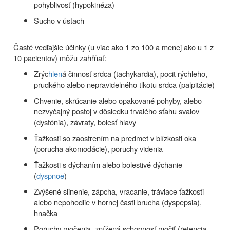
pohyblivosť (hypokinéza)
Sucho v ústach
Časté vedľajšie účinky (u viac ako 1 zo 100 a menej ako u 1 z
10 pacientov) môžu zahŕňať:
Zrýc
hlen
á činnosť srdca (tachykardia), pocit rýchleho,
prudkého alebo nepravidelného tlkotu srdca (palpitácie)
Chvenie, skrúcanie alebo opakované pohyby, alebo
nezvyčajný postoj v dôsledku trvalého sťahu svalov
(dystónia), závraty, bolesť hlavy
Ťažkosti so zaostrením na predmet v blízkosti oka
(porucha akomodácie), poruchy videnia
Ťažkosti s dýchaním alebo bolestivé dýchanie
(
dyspnoe
)
Zvýšené slinenie, zápcha, vracanie, tráviace ťažkosti
alebo nepohodlie v hornej časti brucha (dyspepsia),
hnačka
Poruchy močenia, znížená schopnosť močiť (retencia