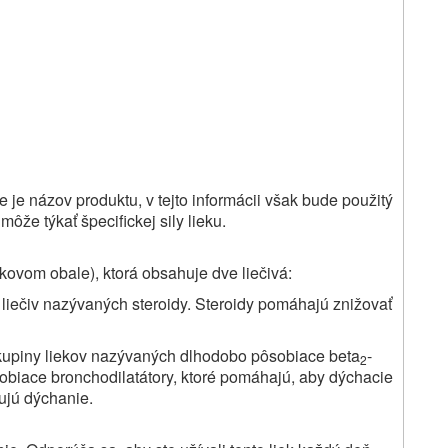
je názov produktu, v tejto informácii však bude použitý
môže týkať špecifickej sily lieku.
akovom obale), ktorá obsahuje dve liečivá:
y liečiv nazývaných steroidy. Steroidy pomáhajú znižovať
skupiny liekov nazývaných dlhodobo pôsobiace beta
-
2
obiace bronchodilatátory, ktoré pomáhajú, aby dýchacie
čujú dýchanie.