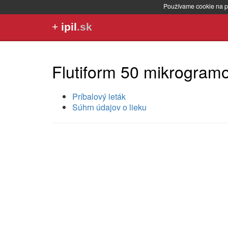
Používame cookie na p
+
ipil
.sk
Flutiform 50 mikrogram
Príbalový leták
Súhrn údajov o lieku