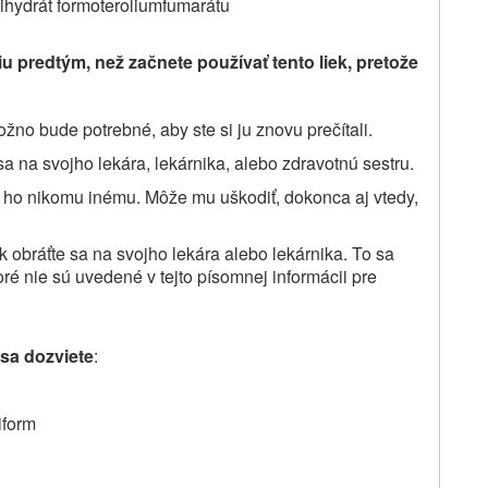
dihydrát formoteroliumfumarátu
u predtým, než začnete používať tento liek
, pretože
žno bude potrebné, aby ste si ju znovu prečítali.
sa na svojho lekára, lekárnika, alebo
zdravotnú sestru
.
e ho nikomu inému. Môže mu uškodiť, dokonca aj vtedy,
ok
obráťte sa na svojho lekára alebo lekárnika. To sa
oré nie sú uvedené v tejto písomnej informácii pre
 sa dozviete
:
iform