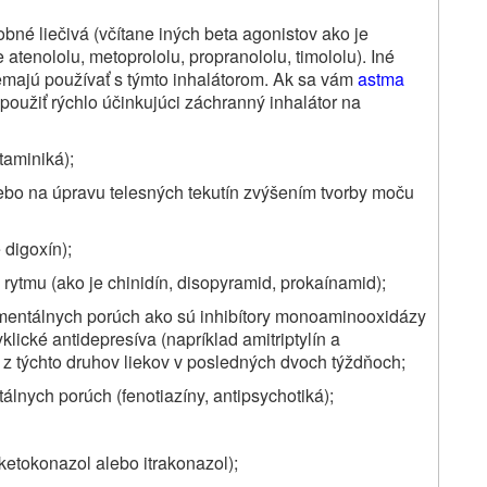
obné liečivá (včítane iných beta agonistov ako je
atenololu, metoprololu, propranololu, timololu). Iné
majú používať s týmto inhalátorom. Ak sa vám
astma
 použiť rýchlo účinkujúci záchranný inhalátor na
staminiká);
lebo na úpravu telesných tekutín zvýšením tvorby moču
 digoxín);
rytmu (ako je chinidín, disopyramid, prokaínamid);
 mentálnych porúch ako sú inhibítory
monoaminooxidázy
yklické antidepresíva (napríklad amitriptylín a
z týchto druhov liekov v posledných dvoch týždňoch;
álnych porúch (fenotiazíny, antipsychotiká);
ketokonazol alebo itrakonazol);