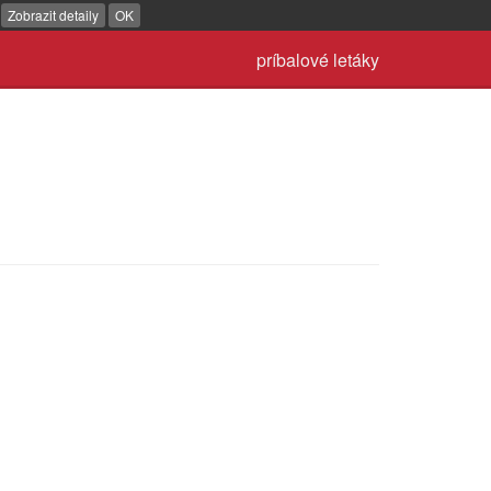
.
Zobrazit detaily
OK
príbalové letáky