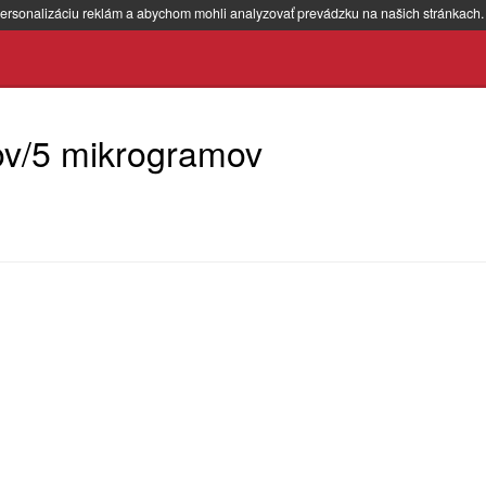
ersonalizáciu reklám a abychom mohli analyzovať prevádzku na našich stránkach
ov/5 mikrogramov