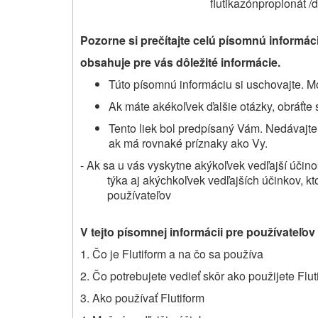
flutikazónpropionát /
Pozorne si prečítajte celú písomnú informáci
obsahuje pre vás dôležité informácie
.
Túto písomnú informáciu si uschovajte. Mo
Ak máte akékoľvek ďalšie otázky, obráťte 
Tento liek bol predpísaný Vám. Nedávajt
ak má rovnaké príznaky ako Vy.
- Ak
sa u vás vyskytne
akýkoľvek vedľajší účin
týka aj akýchkoľvek vedľajších účinkov, kt
používateľov
V tejto písomnej informácii pre používateľov
1. Čo je Flutiform a na čo sa používa
2.
Čo potrebujete vedieť skôr
ako použijete Flut
3. Ako používať Flutiform