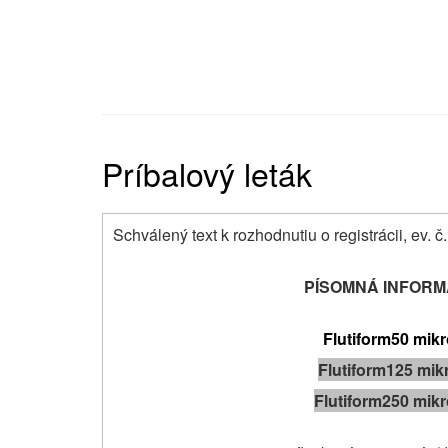
Príbalový leták
Schválený text k rozhodnutiu o registrácii, ev
PÍSOMNÁ INFORM
Flutiform
50 mik
Flutiform
125 mik
Flutiform
250 mik