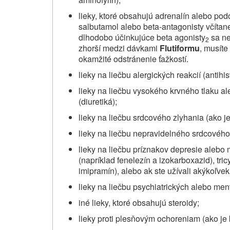
lieky, ktoré obsahujú adrenalín alebo pod
salbutamol alebo beta-antagonisty včítane 
dlhodobo účinkujúce beta agonisty
sa ne
2
zhorší medzi dávkami
Flutiformu
, musíte
okamžité odstránenie ťažkostí.
lieky na liečbu alergických reakcií (antihi
lieky na liečbu vysokého krvného tlaku a
(diuretiká);
lieky na liečbu srdcového zlyhania (ako je
lieky na liečbu nepravidelného srdcového 
lieky na liečbu príznakov depresie alebo
(napríklad fenelezín a izokarboxazid), tric
imipramín), alebo ak ste užívali akýkoľvek
lieky na liečbu psychiatrických alebo ment
iné lieky, ktoré obsahujú steroidy;
lieky proti plesňovým ochoreniam (ako je 