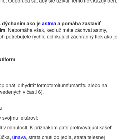
ie. Odporúča sa, aby ste užívali tento liek každý deň,
 dýchaním ako je
astma
a pomáha zastaviť
ním
. Nepomáha však, keď už máte záchvat astmy,
ch potrebujete rýchlo účinkujúci záchranný liek ako je
utiform
propionát, dihydrát formoteroliumfumarátu alebo na
uvedených v časti 6)
.
u
 svojmu lekárovi:
i v minulosti. K príznakom patrí pretrvávajúci kašeľ
rúčka,
únava
, strata chuti do jedla, strata telesnej