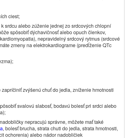
ch ciest;
i k srdcu alebo zúženie jednej zo srdcových chlopní
 môže spôsobiť dýchavičnosť alebo opuch členkov,
 kardiomyopatia), nepravidelný srdcový rytmus (srdcové
 máte zmeny na elektrokardiograme (predĺženie QTc
yzma);
 zapríčiniť zvýšenú chuť do jedla, zníženie hmotnosti
spôsobiť svalovú slabosť, bodavú bolesť pri srdci alebo
a);
e nadobličky nepracujú správne, môžete mať také
a
, bolesť brucha, strata chuti do jedla, strata hmotnosti,
ocit ochorenia) alebo nádor nadobličiek