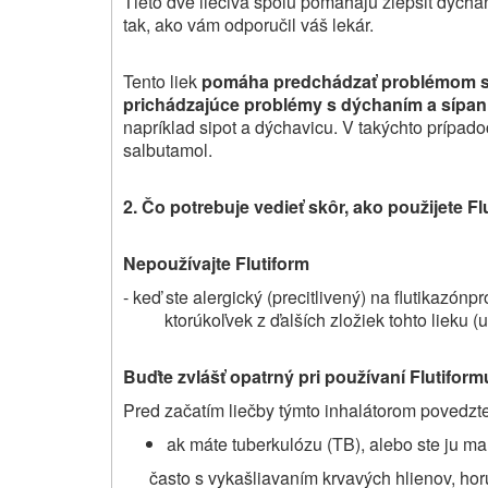
Tieto dve liečivá spolu pomáhajú zlepšiť dýchan
tak, ako vám odporučil váš lekár.
Tento liek
pomáha
predchádzať problémom s
prichádzajúce problémy s dýchaním a sípa
napríklad sipot a dýchavicu. V takýchto prípado
salbutamol.
2.
Čo potrebuje vedieť skôr, ako použijete
Fl
Nepoužívajte Flutiform
- keď ste alergický (precitlivený) na flutikazón
ktorúkoľvek z ďalších zložiek
tohto lieku (
Buďte zvlášť
opatrný pri
používan
í Flutiform
Pred začatím liečby týmto inhalátorom povedzte
ak máte tuberkulózu (TB), alebo ste ju mal
často s vykašliavaním krvavých hlienov, ho