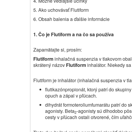
4. Možné vedľajšie účinky
5. Ako uchovávať Flutiform
6.
Obsah balenia a ďalšie
informácie
1.
Čo
je
Flutiform
a
na
čo sa používa
Zapamätajte si, prosím:
Flutiform
inhalačná suspenzia v tlakovom obale 
skrátený názov
Flutiform
inhalátor. Niekedy sa 
Flutiform je inhalátor (inhalačná suspenzia v tl
flutikazónpropionát, ktorý patrí do skupin
opuch a zápal v pľúcach.
dihydrát formoteroliumfumarátu patrí do 
agonisty. Beta
-agonisty sú dlhodobo pôs
2
cesty v pľúcach ostali otvorené, čím uľah