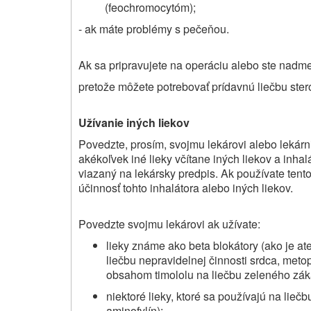
(feochromocytóm);
- ak máte problémy s pečeňou.
Ak sa pripravujete na operáciu alebo ste nadme
pretože môžete potrebovať prídavnú liečbu ster
Užívanie iných liekov
Povedzte, prosím, svojmu lekárovi alebo lekárn
akékoľvek iné lieky včítane iných liekov a inhal
viazaný na lekársky predpis. Ak používate tento
účinnosť tohto inhalátora alebo iných liekov.
Povedzte svojmu lekárovi ak užívate:
lieky známe ako beta blokátory (ako je at
liečbu nepravidelnej činnosti srdca, metop
obsahom timololu na liečbu zeleného zák
niektoré lieky, ktoré sa používajú na liečb
aminofylín);