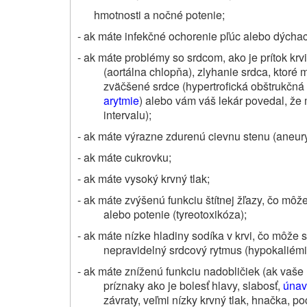
hmotnosti a nočné potenie;
- ak máte infekčné ochorenie pľúc alebo dýchací
- ak máte problémy so srdcom, ako je prítok krv
(aortálna chlopňa), zlyhanie srdca, ktoré
zväčšené srdce (hypertrofická obštrukčná
arytmie
) alebo vám váš lekár povedal, že
intervalu);
- ak máte výrazne zdurenú cievnu stenu (aneur
- ak máte cukrovku;
- ak máte vysoký krvný tlak;
- ak máte zvýšenú funkciu štítnej žľazy, čo môže
alebo potenie (tyreotoxikóza);
- ak máte nízke hladiny sodíka v krvi, čo môže 
nepravidelný srdcový rytmus (hypokaliémi
- ak máte zníženú funkciu nadobličiek (ak vaš
príznaky ako je bolesť hlavy, slabosť,
únav
závraty, veľmi nízky krvný tlak, hnačka, p