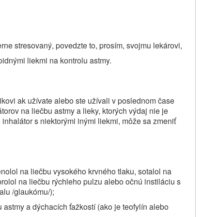
rne stresovaný, povedzte to, prosím, svojmu lekárovi,
oidnými liekmi na kontrolu astmy.
ikovi ak užívate alebo ste užívali v poslednom čase
átorov na liečbu astmy a lieky,
ktorých výdaj nie je
 inhalátor s niektorými inými liekmi, môže sa zmeniť
enolol na liečbu vysokého krvného tlaku, sotalol na
rolol na liečbu rýchleho pulzu alebo očnú instiláciu s
alu /glaukómu/);
u astmy a dýchacích ťažkostí (ako je teofylín alebo