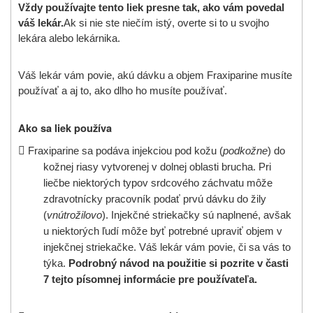
Vždy používajte tento liek presne tak, ako vám povedal
váš lekár.
Ak si nie ste niečím istý, overte si to u svojho
lekára alebo lekárnika.
Váš lekár vám povie, akú dávku a objem
Fraxiparine musíte
používať a aj to, ako dlho ho musíte používať.
Ako sa liek používa

Fraxiparine sa podáva injekciou pod kožu (
podkožne
) do
kožnej riasy vytvorenej v dolnej oblasti brucha. Pri
liečbe niektorých typov srdcového záchvatu môže
zdravotnícky pracovník podať prvú dávku do žily
(
vnútrožilovo
). Injekčné striekačky sú naplnené, avšak
u niektorých ľudí môže byť potrebné upraviť objem v
injekčnej striekačke. Váš lekár vám povie, či sa vás to
týka.
Podrobný návod na použitie si pozrite v časti
7 tejto písomnej informácie pre používateľa.