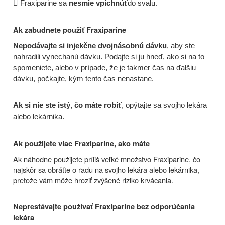

Fraxiparine sa
nesmie vpichnúť
do svalu.
Ak zabudnete použiť Fraxiparine
Nepodávajte si injekčne dvojnásobnú dávku
, aby ste
nahradili vynechanú dávku. Podajte si ju hneď, ako si na to
spomeniete, alebo v prípade, že je takmer čas na ďalšiu
dávku, počkajte, kým tento čas nenastane.
Ak si nie ste istý, čo máte robiť
, opýtajte sa svojho lekára
alebo lekárnika.
Ak použijete viac Fraxiparine, ako máte
Ak náhodne použijete príliš veľké množstvo Fraxiparine, čo
najskôr sa obráťte o radu na svojho lekára alebo lekárnika,
pretože vám môže hroziť zvýšené riziko krvácania.
Neprestávajte používať Fraxiparine bez odporúčania
lekára