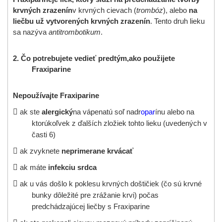
krvných zrazenín
v krvných cievach (
trombóz
), alebo
na
liečbu už vytvorených krvných zrazenín
. Tento druh lieku
sa nazýva
antitrombotikum
.
2.
Čo potrebujete vedieť predtým,
ako použijete
Fraxiparine
Nepoužívajte
Fraxiparine

ak ste
alergický
na vápenatú soľ nadr
opar
ínu alebo na
ktorúkoľvek z ďalších zložiek tohto lieku (uvedených v
časti 6)

ak zvyknete
neprimerane krvácať

ak máte
infekciu srdca

a
k u vás došlo k poklesu krvných doštičiek (čo sú krvné
bunky dôležité pre zrážanie krvi) počas
predchádzajúcej liečby s
Fraxiparine