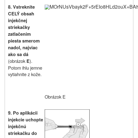
MOrNUsVbayk2F+5rEIo8HLd2ouX+BA
8.
Vstreknite
CELÝ obsah
injekčnej
striekačky
zatlačením
piesta smerom
nadol, najviac
ako sa dá
(obrázok
).
E
Potom ihlu jemne
vytiahnite z kože.
Obrázok E
9. Po aplikácii
injekcie uchopte
injekčnú
striekačku do