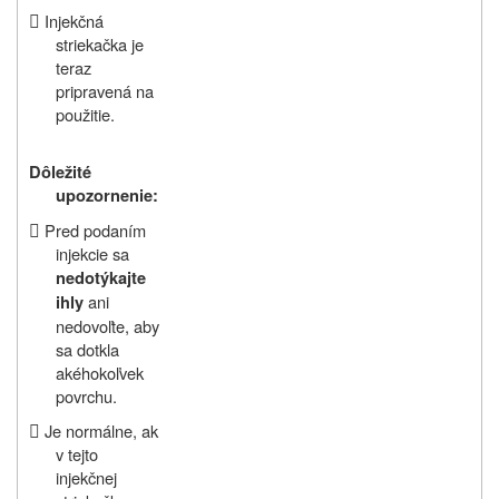

Injekčná
striekačka je
teraz
pripravená na
použitie.
Dôležité
upozornenie:

Pred podaním
injekcie sa
nedotýkajte
ani
ihly
nedovoľte, aby
sa dotkla
akéhokoľvek
povrchu.

Je normálne, ak
v tejto
injekčnej