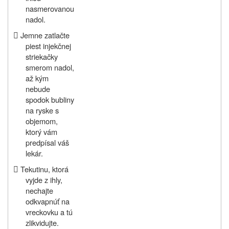
nasmerovanou
nadol.

Jemne zatlačte
piest injekčnej
striekačky
smerom nadol,
až kým
nebude
spodok bubliny
na ryske s
objemom,
ktorý vám
predpísal váš
lekár.

Tekutinu, ktorá
vyjde z ihly,
nechajte
odkvapnúť na
vreckovku a tú
zlikvidujte.