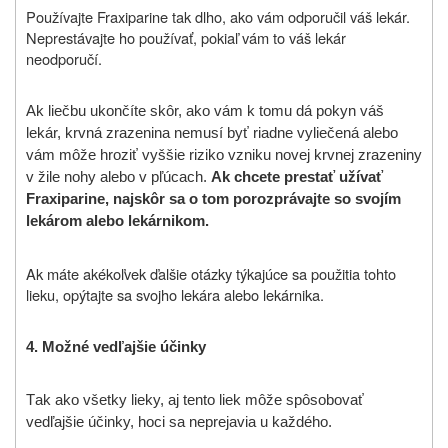
Používajte Fraxiparine tak dlho, ako vám odporučil váš lekár.
Neprestávajte ho používať, pokiaľ vám to váš lekár
neodporučí.
Ak liečbu ukončíte skôr, ako vám k tomu dá pokyn váš
lekár, krvná zrazenina nemusí byť riadne vyliečená alebo
vám môže hroziť vyššie riziko vzniku novej krvnej zrazeniny
v žile nohy alebo v pľúcach.
Ak chcete prestať užívať
Fraxiparine
, najskôr sa o tom porozprávajte so svojím
lekárom alebo lekárnikom.
Ak máte akékoľvek ďalšie otázky týkajúce sa použitia tohto
lieku, opýtajte sa svojho lekára alebo lekárnika.
4.
Možné vedľajšie účinky
T
ak ako všetky lieky, aj tento liek môže spôsobovať
vedľajšie účinky, hoci sa neprejavia u každého.