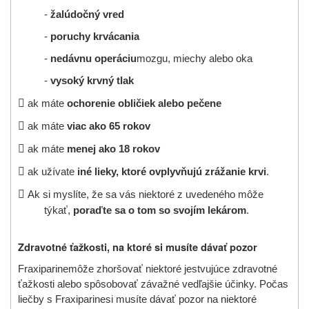
-
žalúdočný vred
-
poruchy krvácania
-
nedávnu operáciu
mozgu, miechy alebo oka
-
vysoký krvný tlak

ak máte
ochorenie obličiek alebo pečene

ak máte
viac ako 65 rokov

ak máte
menej ako 18 rokov

ak užívate
iné lieky, ktoré ovplyvňujú zrážanie krvi
.

Ak si myslíte, že sa vás niektoré z uvedeného môže
týkať,
poraďte sa o tom so svojím lekárom
.
Zdravotné ťažkosti, na ktoré si musíte dávať pozor
Fraxiparine
môže zhoršovať niektoré jestvujúce zdravotné
ťažkosti alebo spôsobovať závažné vedľajšie účinky. Počas
liečby s
Fraxiparine
si musíte dávať pozor na niektoré