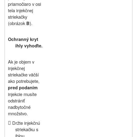
priamočiaro v osi
tela injekčnej
striekačky
(obrázok
).
B
Ochranný kryt
ihly vyhoďte.
Ak je objem v
injekčnej
striekačke väčší
ako potrebujete,
pred podaním
injekcie musíte
odstrániť
nadbytočné
množstvo.

Držte injekčnú
striekačku s
ihlou