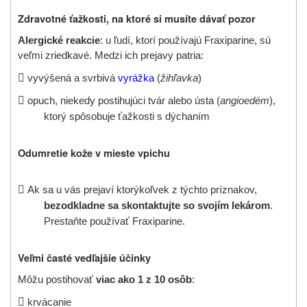
Zdravotné ťažkosti, na ktoré si musíte dávať pozor
Alergické reakcie
: u ľudí, ktorí používajú Fraxiparine, sú
veľmi zriedkavé. Medzi ich prejavy patria:

vyvýšená a svrbivá
vyrážka
(
žihľavka
)

opuch, niekedy postihujúci tvár alebo ústa (
angioedém
),
ktorý spôsobuje ťažkosti s dýchaním
Odumretie kože v mieste vpichu

Ak sa u vás prejaví ktorýkoľvek z týchto príznakov,
bezodkladne sa skontaktujte so svojím lekárom
.
Prestaňte používať
Fraxiparine
.
Veľmi časté vedľajšie účinky
Môžu postihovať
viac ako 1 z 10 osôb
:

krvácanie