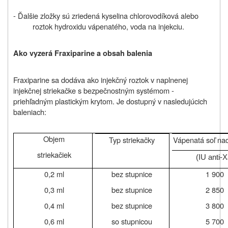
- Ďalšie zložky sú zriedená kyselina chlorovodíková alebo
roztok hydroxidu vápenatého, voda na injekciu.
Ako vyzerá Fraxiparine a obsah balenia
Fraxiparine sa dodáva ako injekčný roztok v naplnenej
injekčnej striekačke s bezpečnostným systémom ‑
priehľadným plastickým krytom. Je dostupný v nasledujúcich
baleniach:
Objem
Typ striekačky
Vápenatá soľ na
striekačiek
(IU anti-
0,2 ml
bez stupnice
1 900
0,3 ml
bez stupnice
2 850
0,4 ml
bez stupnice
3 800
0,6 ml
so stupnicou
5 700