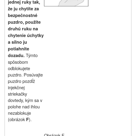
jednej ruky tak,
že ju chytíte za
bezpečnostné
puzdro, použite
druhú ruku na
chytenie úchytky
a silno ju
potiahnite
Týmto
dozadu.
spôsobom
odblokujete
puzdro.
Posúvajte
puzdro pozdĺž
injekčnej
striekačky
dovtedy, kým sa v
polohe nad ihlou
nezablokuje
(obrázok
).
F
Obrázok F