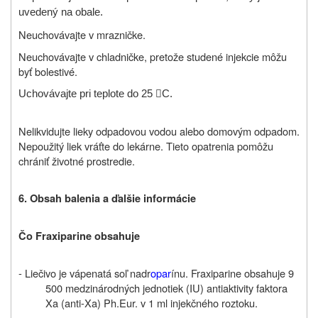
uvedený na obale.
Neuchovávajte v mrazničke.
Neuchovávajte v chladničke, pretože studené injekcie môžu
byť bolestivé.
Uchovávajte pri teplote do 25

C.
Nelikvidujte lieky odpadovou vodou alebo domovým odpadom.
Nepoužitý liek vráťte do lekárne. Tieto opatrenia pomôžu
chrániť životné prostredie.
6. Obsah balenia a ďalšie informácie
Čo Fraxiparine obsahuje
- Liečivo je vápenatá soľ nadr
opar
ínu. Fraxiparine obsahuje 9
500 medzinárodných jednotiek (IU) antiaktivity faktora
Xa (anti-Xa) Ph.Eur. v 1 ml injekčného roztoku.