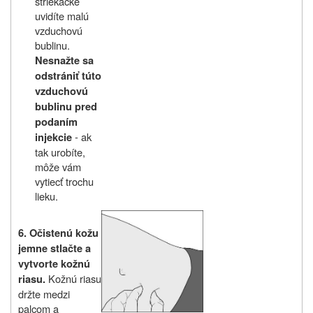
striekačke
uvidíte malú
vzduchovú
bublinu.
Nesnažte sa
odstrániť túto
vzduchovú
bublinu pred
podaním
‑ ak
injekcie
tak urobíte,
môže vám
vytiecť trochu
lieku.
6.
Očistenú kožu
jemne stlačte a
vytvorte kožnú
Kožnú riasu
riasu.
držte medzi
palcom a