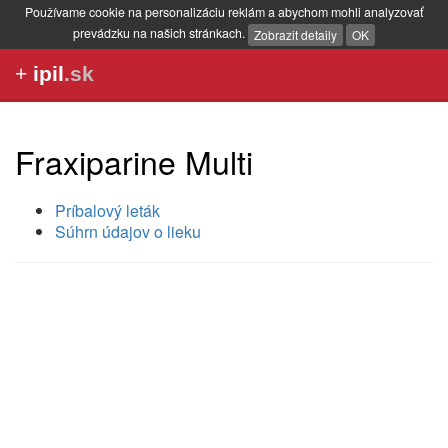
Používame cookie na personalizáciu reklám a abychom mohli analyzovať
prevádzku na našich stránkach.
Zobrazit detaily
OK
+
ipil
.sk
Fraxiparine Multi
Príbalový leták
Súhrn údajov o lieku