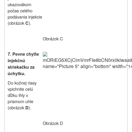
ukazovákom
počas celého
podávania injekcie
(obrázok
).
C
Obrázok C
7.
Pevne chyťte
mORiEG5XCjClmVmrFIe8b
injekčnú
striekačku za
úchytku.
Do kožnej riasy
vpichnite celú
dĺžku ihly v
priamom uhle
(obrázok
).
D
Obrázok D