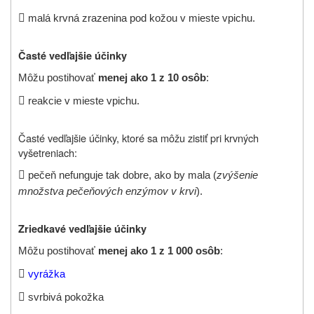

malá krvná zrazenina pod kožou v mieste vpichu.
Časté vedľajšie účinky
Môžu postihovať
menej ako 1 z 10 osôb
:

reakcie v mieste vpichu.
Časté vedľajšie účinky, ktoré sa môžu zistiť pri krvných
vyšetreniach:

pečeň nefunguje tak dobre, ako by mala (
zvýšenie
množstva pečeňových enzýmov v krvi
).
Zriedkavé vedľajšie účinky
Môžu postihovať
menej ako 1 z 1 000 osôb
:

vyrážka

svrbivá pokožka