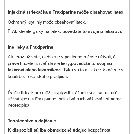
Injekčná striekačka s Fraxiparine môže obsahovať latex
.
Ochranný kryt ihly môže obsahovať latex.

Ak ste alergický na latex,
povedzte to svojmu lekárovi
.
Iné lieky a
Fraxiparine
Ak teraz užívate, alebo ste v poslednom čase užívali, či
práve budete užívať ďalšie lieky,
povedzte to svojmu
lekárovi alebo lekárnikovi
. Týka sa to aj liekov, ktoré ste si
kúpili bez lekárskeho predpisu.
Ďalšie lieky, ktoré môžu ovplyvniť zrážanie krvi, sa nemajú
užívať spolu s Fraxiparine, pokiaľ vám ich váš lekár zámerne
nepredpísal.
Tehotenstvo a dojčenie
K dispozícii sú iba obmedzené údaje
o bezpečnosti