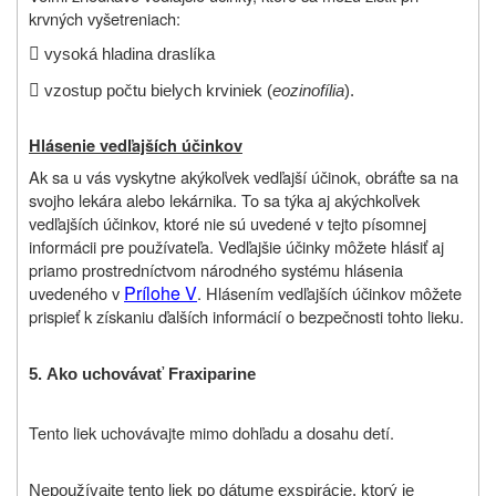
krvných vyšetreniach:

vysoká hladina draslíka

vzostup počtu bielych krviniek (
eozinofília
).
Hlásenie vedľajších účinkov
Ak sa u vás vyskytne akýkoľvek vedľajší účinok, obráťte sa na
svojho lekára alebo lekárnika. To sa týka aj akýchkoľvek
vedľajších účinkov, ktoré nie sú uvedené v tejto písomnej
informácii pre používateľa. Vedľajšie účinky môžete hlásiť aj
priamo prostredníctvom
národného systému hlásenia
Prílohe V
uvedeného v
.
Hlásením vedľajších účinkov môžete
prispieť k získaniu ďalších informácií o bezpečnosti tohto lieku.
5.
Ako uchovávať
Fraxiparine
Tento liek uchovávajte mimo dohľadu a dosahu detí.
N
epoužívajte tento liek po dátume exspirácie, ktorý je