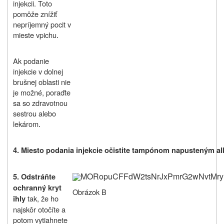
injekcii. Toto
pomôže znížiť
nepríjemný pocit v
mieste vpichu
.
Ak podanie
injekcie v dolnej
brušnej oblasti nie
je možné, poraďte
sa so zdravotnou
sestrou alebo
lekárom
.
4.
Miesto podania injekcie očistite tampónom napusteným a
MORopuCFFdW2tsNrJxPmrG2wNvtMry
5.
Odstráňte
ochranný kryt
Obrázok B
tak, že ho
ihly
najskôr otočíte a
potom vytiahnete