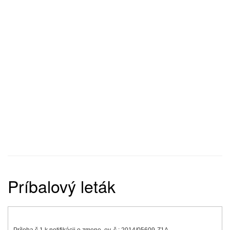
Príbalový leták
Príloha č.1 k notifikácii o zmene, ev. č.: 2014/05609-Z1A