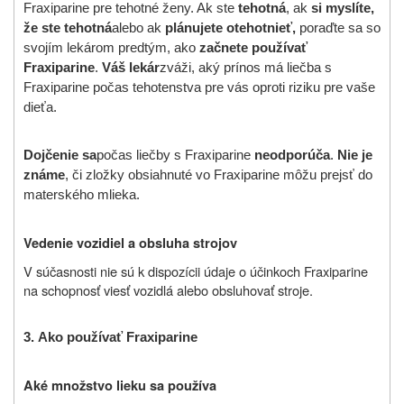
Fraxiparine pre tehotné ženy. Ak ste
tehotná
, ak
si myslíte,
že ste tehotná
alebo ak
plánujete otehotnieť,
poraďte sa so
svojím lekárom predtým, ako
začnete používať
Fraxiparine
.
Váš lekár
zváži, aký prínos má liečba s
Fraxiparine počas tehotenstva pre vás oproti riziku pre vaše
dieťa.
Dojčenie sa
počas liečby s Fraxiparine
neodporúča
.
Nie je
známe
, či zložky obsiahnuté vo Fraxiparine môžu prejsť do
materského mlieka.
Vedenie vozidiel a obsluha strojov
V súčasnosti nie sú k dispozícii údaje o účinkoch Fraxiparine
na schopnosť viesť vozidlá alebo obsluhovať stroje.
3.
Ako používať
Fraxiparine
Aké množstvo lieku sa používa