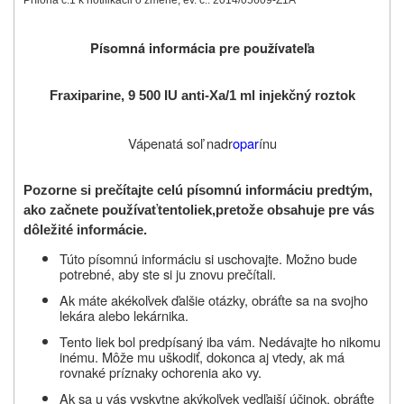
Písomná informácia pre používateľa
Fraxiparine, 9 500 IU anti-Xa/1 ml injekčný roztok
Vápenatá soľ nadr
opar
ínu
Pozorne si prečítajte celú písomnú informáciu predtým,
ako začnete používať
tento
liek,
pretože obsahuje pre vás
dôležité informácie
.
Túto písomnú informáciu si uschovajte. Možno bude
potrebné, aby ste si ju znovu prečítali.
Ak máte akékoľvek ďalšie otázky, obráťte sa na svojho
lekára alebo lekárnika.
Tento liek bol predpísaný iba vám. Nedávajte ho nikomu
inému. Môže mu uškodiť, dokonca aj vtedy, ak má
rovnaké príznaky ochorenia ako vy.
Ak sa u vás vyskytne akýkoľvek vedľajší účinok, obráťte