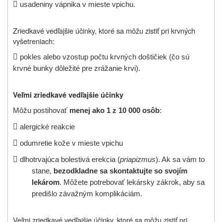

usadeniny vápnika v mieste vpichu.
Zriedkavé vedľajšie účinky, ktoré sa môžu zistiť pri krvných
vyšetreniach:

pokles alebo vzostup počtu krvných doštičiek (čo sú
krvné bunky dôležité pre zrážanie krvi).
Veľmi zriedkavé vedľajšie účinky
Môžu postihovať
menej ako 1 z 10 000 osôb
:

alergické reakcie

odumretie kože v mieste vpichu

dlhotrvajúca bolestivá erekcia (
priapizmus
). Ak sa vám to
stane,
bezodkladne sa skontaktujte so svojím
lekárom
. Môžete potrebovať lekársky zákrok, aby sa
predišlo závažným komplikáciám.
Veľmi zriedkavé vedľajšie účinky, ktoré sa môžu zistiť pri