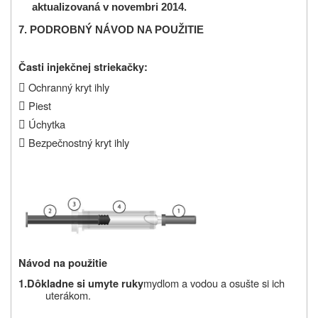
aktualizovaná v novembri 2014.
7.
PODROBNÝ NÁVOD NA POUŽITIE
Časti injekčnej striekačky:

Ochranný kryt ihly

Piest

Úchytka

Bezpečnostný kryt ihly
Návod na použitie
mydlom a vodou a osušte si ich
1.
Dôkladne si umyte ruky
uterákom.