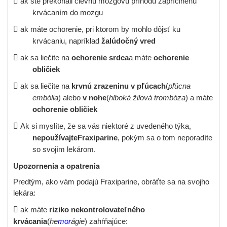

ak ste prekonali cievnu mozgovú príhodu zapríčinenú
krvácaním do mozgu

ak
máte ochorenie, pri ktorom by mohlo dôjsť ku
krvácaniu, napríklad
žalúdočný vred

ak sa liečite na
ochorenie srdca
a máte
ochorenie
obličiek

ak sa liečite na
krvnú zrazeninu v pľúcach
(
pľúcna
embólia
) alebo
v nohe
(
hlboká žilová trombóza
) a máte
ochorenie obličiek

Ak si myslíte, že sa vás niektoré z uvedeného týka,
nepoužívajte
Fraxiparine
, pokým sa o tom neporadíte
so svojím lekárom.
Upozornenia a opatrenia
Predtým, ako vám podajú
Fraxiparine, o
bráťte sa na svojho
lekára
:

ak máte
riziko nekontrolovateľného
krvácania
(
he
mor
ágie
) zahŕňajúce: