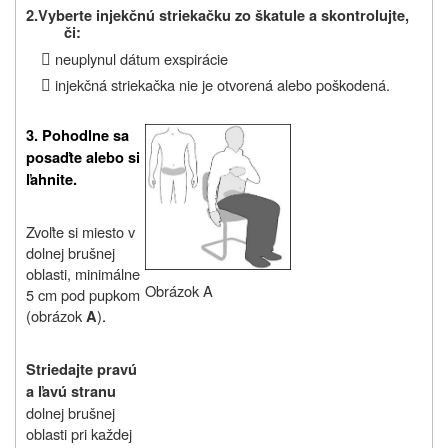
2.
Vyberte injekčnú striekačku zo škatule a skontrolujte,
či:

neuplynul dátum exspirácie

injekčná striekačka nie je otvorená alebo poškodená.
3.
Pohodlne sa
posaďte alebo si
ľahnite.
Zvoľte si miesto v
dolnej brušnej
oblasti, minimálne
Obrázok A
5 cm pod pupkom
(obrázok
)
.
A
Striedajte pravú
a ľavú stranu
dolnej brušnej
oblasti pri každej