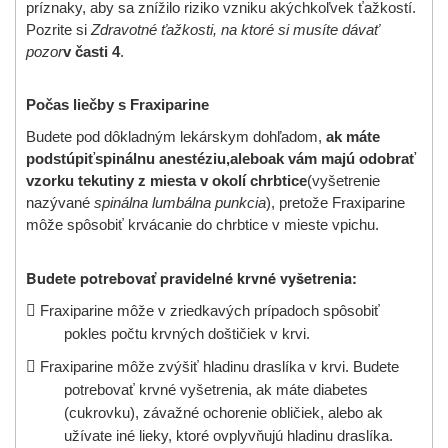
príznaky, aby sa znížilo riziko vzniku akýchkoľvek ťažkostí.
Pozrite si
Zdravotné ťažkosti, na ktoré si musíte dávať
pozor
v časti 4
.
Počas liečby s
Fraxiparine
Budete pod dôkladným lekárskym dohľadom,
ak máte
podstúpiť
spinálnu anestéziu,
alebo
ak vám majú odobrať
vzorku tekutiny z miesta v okolí chrbtice
(vyšetrenie
nazývané
spinálna lumbálna punkcia
), pretože Fraxiparine
môže spôsobiť krvácanie do chrbtice v mieste vpichu.
Budete potrebovať pravidelné krvné vyšetrenia:

Fraxiparine môže v zriedkavých prípadoch spôsobiť
pokles počtu krvných doštičiek v krvi.

Fraxiparine môže zvýšiť hladinu draslíka v krvi. Budete
potrebovať krvné vyšetrenia, ak máte diabetes
(cukrovku), závažné ochorenie obličiek, alebo ak
užívate iné lieky, ktoré ovplyvňujú hladinu draslíka.