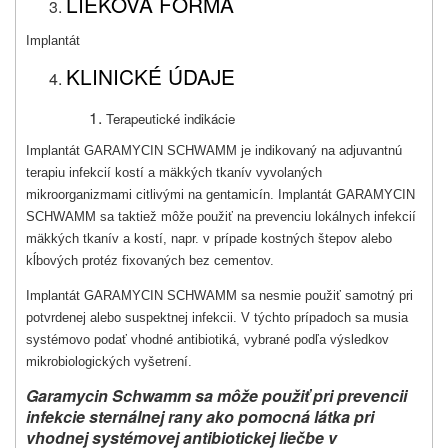
LIEKOVÁ FORMA
Implantát
KLINICKÉ ÚDAJE
Terapeutické indikácie
Implantát GARAMYCIN SCHWAMM je indikovaný na adjuvantnú
terapiu infekcií kostí a mäkkých tka­nív vyvolaných
mikroorganizmami citlivými na gentamicín. Implantát GARAMYCIN
SCHWAMM sa taktiež môže použiť na prevenciu lokálnych infekcií
mäkkých tkanív a kostí, napr. v prípade kostných štepov alebo
kĺbových protéz fixovaných bez ce­mentov.
Implantát GARAMYCIN SCHWAMM sa nesmie použiť samotný pri
potvrdenej alebo suspektnej infekcii. V týchto prípadoch sa musia
systémovo podať vhodné antibiotiká, vybrané podľa výsledkov
mikrobiologických vyšetrení.
Garamycin Schwamm sa môže použiť pri prevencii
infekcie sternálnej rany ako pomocná látka pri
vhodnej systémovej antibiotickej liečbe v