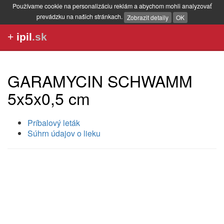
Používame cookie na personalizáciu reklám a abychom mohli analyzovať
prevádzku na našich stránkach.
Zobrazit detaily
OK
+
ipil
.sk
GARAMYCIN SCHWAMM
5x5x0,5 cm
Príbalový leták
Súhrn údajov o lieku