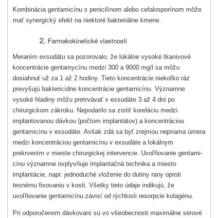
Kombinácia gentamicínu s penicilínom alebo cefalosporínom môže
mať synergický efekt na niektoré bakteriálne kmene.
Farmakokinetické vlastnosti
Meraním exsudátu sa pozorovalo, že lokálne vysoké tkanivové
koncentrácie gentamycínu medzi 300 a 9000 mg/l sa môžu
dosiahnuť už za 1 až 2 hodiny. Tieto koncentrácie niekoľko ráz
prevyšujú baktericídne koncentrácie gentamicínu. Významne
vysoké hladiny môžu pretrvávať v exsudáte 3 až 4 dni po
chirurgickom zákroku. Nepoda­rilo sa zistiť koreláciu medzi
implantovanou dávkou (počtom implantátov) a koncentráciou
gentamicínu v exsudáte. Avšak zdá sa byť zrejmou nepriama úmera
medzi koncentráciou gentamicínu v exsudáte a lokálnym
prekrvením v mieste chirurgickej intervencie. Uvoľňovanie gentami­
cínu významne ovplyvňuje implantačná technika a miesto
implantácie, napr. jednoduché vlo­ženie do dutiny rany oproti
tesnému fixovaniu v kosti. Všetky tieto údaje indi­kujú, že
uvoľňovanie gentamicínu závisí od rýchlosti resorpcie kolagénu.
Pri odporučenom dávkovaní sú vo všeobecnosti maximálne sérové