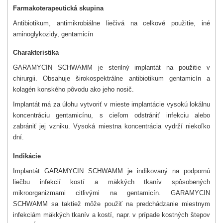
Farmakoterapeutická skupina
Antibiotikum, antimikrobiálne liečivá na celkové použitie, iné
aminoglykozidy, gentamicín
Charakteristika
GARAMYCIN SCHWAMM je sterilný implantát na použitie v
chirurgii. Obsahuje širokospektrálne antibiotikum gentamicín a
kolagén konského pôvodu ako jeho nosič.
Implantát má za úlohu vytvoriť v mieste implantácie vysokú lokálnu
koncentráciu gentamicínu, s cieľom odstrániť infekciu alebo
zabrániť jej vzniku. Vysoká miestna koncentrácia vydrží niekoľko
dní.
Indikácie
Implantát GARAMYCIN SCHWAMM je indikovaný na podpornú
liečbu infekcií kostí a mäkkých tkanív spôsobených
mikroorganizmami citlivými na gentamicín. GARAMYCIN
SCHWAMM sa taktiež môže použiť na predchádzanie miestnym
infekciám mäkkých tkanív a kostí, napr. v prípade kostných štepov