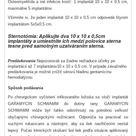
Osteomyelitída a iné infekcie kostí: 1 implantát 10 x 10 x 0,5 cm,
maximálne 5 implantátov.
Všimnite si, že jeden implantát 10 x 10 x 0,5 cm odpovedá štyrom
implantátom 5x5x0,5 cm.
Sternotómia:
Aplikujte dva 10 x 10 x 0,5cm
implantáty a umiestnite ich medzi polovice sterna
tesne pred samotným uzatváraním sterna.
Predávkovanie
Nepozorovali sa žiadne nežiaduce účinky po
implantácii až 7 implantátov10 x 10 x 0,5 cm. V prípade závažného
predávkovania je možné znížiť sérovú hladinu gentamicínu
hemodialýzou.
Spôsob podávania
Po chirurgickom vyčistení infikovaného ložiska sa vloží implantát
GARAMYCIN SCHWAMM do dutiny rany. GARAMYCIN
SCHWAMM môže byť ľahko odstrihnutý na potrebnú veľkosť
obyčajnými chirurgickými nožnicami. Odporúča sa pracovať so
suchými rukavicami a nástrojmi, aby sa liek navlhčením nestal
lepivý. Počas klinických skúšaní bol liek podľa situácie aplikovaný