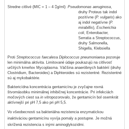
Stredne citlivé (MIC = 1 – 4

g/ml):
Pseudomonas aeruginosa
,
druhy Proteus tak indol
pozitívne (
P. vulgaris
) ako
aj indol negatívne (
P.
mirabillis
),
Escherichia
coli
, Enterobacter,
Serratia a Streptococcus,
druhy Salmonella,
Shigella, Kleb­siella
Proti
Streptococcus faecales
a
Diplococcus pneumoniae
sa pozoruje
len minimálna aktivita. Limitované údaje poukazujú na citlivosť
určitých kmeňov Mycoplasma. Väčšina anaeróbnych baktérií (druhy
Clostridium, Bacteroides) a Diphteroides sú rezistentné. Rezistentné
sú aj mykobaktérie.
Baktericídna koncentrácia gentamicínu je zvyčajne rovná
štvornásobku minimálnej inhibič­nej koncentrácie. Pri infekciách
močových ciest sa
in vitro
pozorovalo, že gentamicín bol osemkrát
aktívnejší pri pH 7,5 ako pri pH 5,5.
Vo všeobecnosti sa bakteriálna rezistencia enzymatickou
inaktiváciou gentamicínu vyvíja pomaly a postupne. Je možná
skrížená rezistencia s inými aminoglykozidmi.