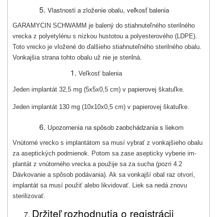
Vlastnosti a zloženie obalu, veľkosť balenia
GARAMYCIN SCHWAMM je balený do stiahnuteľného sterilného
vrecka z polyetylénu s nízkou hustotou a polyesterového (LDPE).
Toto vrecko je vložené do ďalšieho stiahnuteľného sterilného obalu.
Vonkajšia strana tohto obalu už nie je sterilná.
Veľkosť balenia
Jeden implantát 32,5 mg (5x5x0,5 cm) v papierovej škatuľke.
Jeden implantát 130 mg (10x10x0,5 cm) v papierovej škatuľke.
Upozornenia na spôsob zaobchádzania s liekom
Vnútorné vrecko s implantátom sa musí vybrať z vonkajšieho obalu
za aseptických podmienok. Potom sa zase asepticky vyberie im­
plantát z vnútorného vrecka a použije sa za sucha (pozri 4.2
Dávkovanie a spôsob podávania). Ak sa vonkajší obal raz otvorí,
implantát sa musí použiť alebo likvidovať. Liek sa nedá znovu
sterilizovať.
Držiteľ rozhodnutia o registrácii