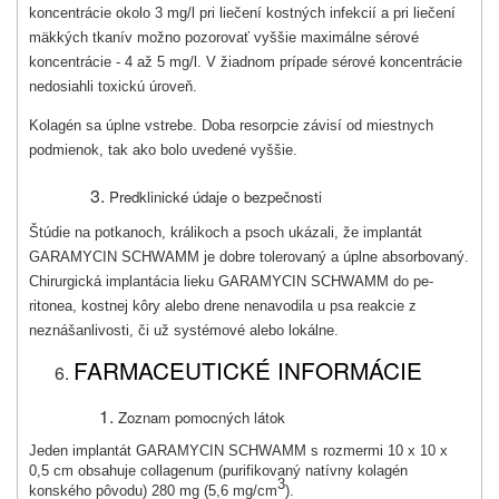
koncentrácie okolo 3 mg/l pri liečení kostných infekcií a pri liečení
mäkkých tkanív možno pozorovať vyššie ma­ximálne sérové
koncentrácie - 4 až 5 mg/l. V žiadnom prípade sérové koncentrácie
nedosiahli toxickú úroveň.
Kolagén sa úplne vstrebe. Doba resorpcie závisí od miestnych
podmienok, tak ako bolo uvedené vyššie.
Predklinické údaje o bezpečnosti
Štúdie na potkanoch, králikoch a psoch ukázali, že implantát
GARAMYCIN SCHWAMM je dobre tole­rovaný a úplne absorbovaný.
Chirurgická implantácia lieku GARAMYCIN SCHWAMM do pe­
ritonea, kostnej kôry alebo drene nenavodila u psa reakcie z
neznášanlivosti, či už systémové alebo lokálne.
FARMACEUTICKÉ INFORMÁCIE
Zoznam pomocných látok
Jeden implantát GARAMYCIN SCHWAMM s rozmermi 10 x 10 x
0,5 cm obsahuje collagenum (purifikovaný natívny kolagén
3
konského pôvodu) 280 mg (5,6 mg/cm
).