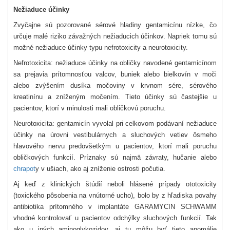
Nežiaduce účinky
Zvyčajne sú pozorované sérové hladiny gentamicínu nízke, čo
určuje malé riziko závažných nežiaducich účinkov. Napriek tomu sú
možné nežiaduce účinky typu nefrotoxicity a neurotoxicity.
Nefrotoxicita: nežiaduce účinky na obličky navodené gentamicínom
sa prejavia prítomnosťou valcov, buniek alebo bielkovín v moči
alebo zvýšením dusíka močoviny v krvnom sére, sérového
kreatinínu a zníženým močením. Tieto účinky sú častejšie u
pacientov, ktorí v minulosti mali obličkovú poruchu.
Neurotoxicita: gentamicín vyvolal pri celkovom podávaní nežiaduce
účinky na úrovni vestibulárnych a sluchových vetiev ôsmeho
hlavového nervu predovšetkým u pacientov, ktorí mali poruchu
obličkových funkcií. Príznaky sú najmä závraty, hučanie alebo
chrapot
y v ušiach, ako aj zníženie ostrosti počutia.
Aj keď z klinických štúdií neboli hlásené prípady ototoxicity
(toxického pôsobenia na vnútorné ucho), bolo by z hľadiska povahy
antibiotika prítomného v implantáte GARAMYCIN SCHWAMM
vhodné kontrolovať u pacientov odchýlky sluchových funkcií. Tak
ako u iných aminoglykozidov, aj tu môžu byť tieto anomálie