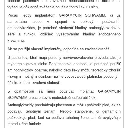
liečenie pacientov so závažnou nedostatočnosťou obličiek si
vyžaduje dôkladné zváženie použitia tohto lieku u nich.
Počas liečby implantátom GARAMYCIN SCHWAMM, či už
samostatne alebo v spojení s celkovým podávaním
aminoglykozidov, je potrebné sledovať hladiny aminoglykozidov v
sére a funkciu obličiek vyšetrovaním hladiny endogénneho
kreatinínu.
Ak sa použijú viaceré implantáty, odporúča sa zaviesť drenáž.
U pacientov, ktorí majú poruchy nervovosvalového prevodu, ako je
myastenia gravis alebo Parkinsonova choroba, je potrebné použiť
aminoglykozidy opatrne, nakoľko tieto lieky môžu teoreticky zhoršiť
- svojim možným účinkom na nervovosvalovú platničku podobným
účinku kurare - svalovú slabosť.
S opatrnosťou sa musí používať implantát GARAMYCIN
SCHWAMM u pacientov s nedostatočnosťou obličiek.
Aminoglykozidy prechádzajú placentou a môžu poškodiť plod, ak sa
podávajú tehotným ženám. Nebolo stanovené, či gentamicín
poškodzuje plod, keď sa podáva tehotnej žene, ani či ovplyvňuje
reprodukčné funkcie.