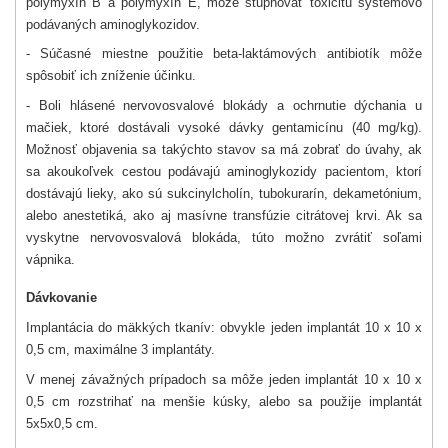
polymyxín B a polymyxín E, môže stupňovať toxicitu systémovo
podávaných aminoglykozidov.
- Súčasné miestne použitie beta-laktámových antibiotík môže
spôsobiť ich zníženie účinku.
- Boli hlásené nervovosvalové blokády a ochrnutie dýchania u
mačiek, ktoré dostávali vysoké dávky gentamicínu (40 mg/kg).
Možnosť objavenia sa takýchto stavov sa má zobrať do úvahy, ak
sa akoukoľvek cestou podávajú aminoglykozidy pacientom, ktorí
dostávajú lieky, ako sú sukcinylcholín, tubokurarín, dekametónium,
alebo anestetiká, ako aj masívne transfúzie citrátovej krvi. Ak sa
vyskytne nervovosvalová blokáda, túto možno zvrátiť soľami
vápnika.
Dávkovanie
Implantácia do mäkkých tkanív: obvykle jeden implantát 10 x 10 x
0,5 cm, maximálne 3 implantáty.
V menej závažných prípadoch sa môže jeden implantát 10 x 10 x
0,5 cm rozstrihať na menšie kúsky, alebo sa použije implantát
5x5x0,5 cm.