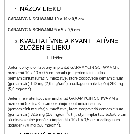
NÁZOV LIEKU
GARAMYCIN SCHWAMM 10 x 10 x 0,5 cm
GARAMYCIN SCHWAMM 5 x 5 x 0,5 cm
KVALITATÍVNE A KVANTITATÍVNE
ZLOŽENIE LIEKU
Liečivo
Jeden veľký sterilizovaný implantát GARAMYCIN SCHWAMM s
rozmermi 10 x 10 x 0,5 cm obsahuje: gentamicini sulfas
(gentamicíniumsulfát) v množstve, ktoré zodpovedá gentamicinum
3
(gentamicín) 130 mg (2,6 mg/cm
) a collagenum (kolagén) 280 mg
3
(5,6 mg/cm
).
Jeden malý sterilizovaný implantát GARAMYCIN SCHWAMM s
rozmermi 5 x 5 x 0,5 cm obsahuje: gentamicini sulfas
(gentamicíniumsulfát) v množstve, ktoré zodpovedá gentamicinum
3
(gentamicín) 32,5 mg (2,6 mg/cm
), t. j. štyri implantáty 5x5x0,5 cm
sú ekvivalentné jednému implantátu 10x10x0,5 cm a collagenum
3
(kolagén) 70 mg (5,6 mg/cm
).