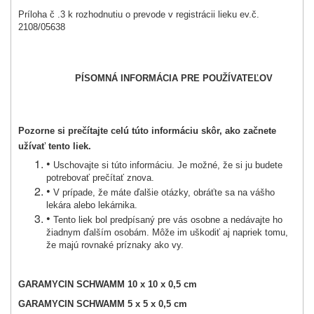
Príloha č .3 k rozhodnutiu o prevode v registrácii lieku ev.č.
2108/05638
PÍSOMNÁ INFORMÁCIA PRE POUŽÍVATEĽOV
Pozorne si prečítajte celú túto informáciu skôr, ako začnete
užívať tento liek.
•
Uschovajte si túto informáciu. Je možné, že si ju budete
potrebovať prečítať znova.
•
V prípade, že máte ďalšie otázky, obráťte sa na vášho
lekára alebo lekárnika.
•
Tento liek bol predpísaný pre vás osobne a nedávajte ho
žiadnym ďalším osobám. Môže im uškodiť aj napriek tomu,
že majú rovnaké príznaky ako vy.
GARAMYCIN SCHWAMM 10 x 10 x 0,5 cm
GARAMYCIN SCHWAMM 5 x 5 x 0,5 cm