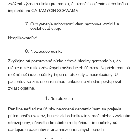
zvážení významu lieku pre matku, či ukončiť dojčenie alebo liečbu
implantátom GARAMYCIN SCHWAMM.
Ovplyvnenie schopnosti viesť motorové vozidlá a
obsluhovať stroje
Neaplikovateľné.
Nežiaduce účinky
Zvyčajne sú pozorované nízke sérové hladiny gentamicínu, čo
určuje malé riziko závaž­ných nežiaducich účinkov. Napriek tomu sú
možné nežiaduce účinky typu nefrotoxicity a neurotoxicity. U
pacientov so zníženou renálnou funkciou je vhodné postupovať
zvlášť opa­trne.
Nefrotoxicita
Renálne nežiaduce účinky navodené gentamicínom sa prejavia
prítomnosťou valcov, bu­niek alebo bielkovín v moči alebo zvýšením
sérovej urey, sérového kreatinínu a oligúriou. Tieto účinky sú
častejšie u pacientov s anamnézou renálnych porúch.