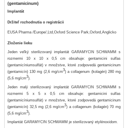
(gentamicinum)
Implantát
Držiteľ rozhodnutia o registrácii
EUSA Pharma /Europe/,Ltd,Oxford Science Park,Oxford,Anglicko
Zloženie lieku
Jeden veľký sterilizovaný implantát GARAMYCIN SCHWAMM s
rozmermi 10 x 10 x 0,5 cm obsahuje: gentamicini sulfas
(gentamicíniumsulfát) v množstve, ktoré zodpovedá gentamicinum
3
(gentamicín) 130 mg (2,6 mg/cm
) a collagenum (kolagén) 280 mg
3
(5,6 mg/cm
).
Jeden malý sterilizovaný implantát GARAMYCIN SCHWAMM s
rozmermi 5 x 5 x 0,5 cm obsahuje: gentamicini sulfas
(gentamicíniumsulfát) v množstve, ktoré zodpovedá gentamicinum
3
(gentamicín) 32,5 mg (2,6 mg/cm
) a collagenum (kolagén) 70 mg
3
(5,6 mg/cm
).
Implantát GARAMYCIN SCHWAMM je sterilizovaný etylénoxidom.