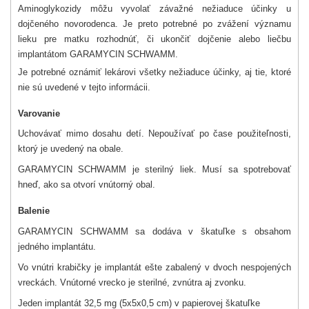
Aminoglykozidy môžu vyvolať závažné nežiaduce účinky u
dojčeného novorodenca. Je preto potrebné po zvážení významu
lieku pre matku rozhodnúť, či ukončiť dojčenie alebo liečbu
implantátom GARAMYCIN SCHWAMM.
Je potrebné oznámiť lekárovi všetky nežiaduce účinky, aj tie, ktoré
nie sú uvedené v tejto informácii.
Varovanie
Uchovávať mimo dosahu detí. Nepoužívať po čase použiteľnosti,
ktorý je uvedený na obale.
GARAMYCIN SCHWAMM je sterilný liek. Musí sa spotrebovať
hneď, ako sa otvorí vnútorný obal.
Balenie
GARAMYCIN SCHWAMM sa dodáva v škatuľke s obsahom
jedného implantátu.
Vo vnútri krabičky je implantát ešte zabalený v dvoch nespojených
vreckách. Vnútorné vrecko je sterilné, zvnútra aj zvonku.
Jeden implantát 32,5 mg (5x5x0,5 cm) v papierovej škatuľke