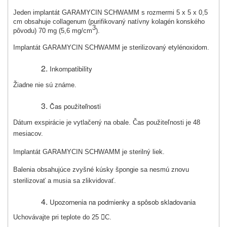
Jeden implantát GARAMYCIN SCHWAMM s rozmermi 5 x 5 x 0,5
cm obsahuje collagenum (purifikovaný natívny kolagén konského
3
pôvodu) 70 mg (5,6 mg/cm
).
Implantát GARAMYCIN SCHWAMM je sterilizovaný etylénoxidom.
Inkompatibility
Žiadne nie sú známe.
Čas použiteľnosti
Dátum exspirácie je vytlačený na obale. Čas použiteľnosti je 48
mesiacov.
Implantát GARAMYCIN SCHWAMM je sterilný liek.
Balenia obsahujúce zvyšné kúsky špongie sa nesmú znovu
sterilizovať a musia sa zlikvidovať.
Upozornenia na podmienky a spôsob skladovania
Uchovávajte pri teplote do 25

C.