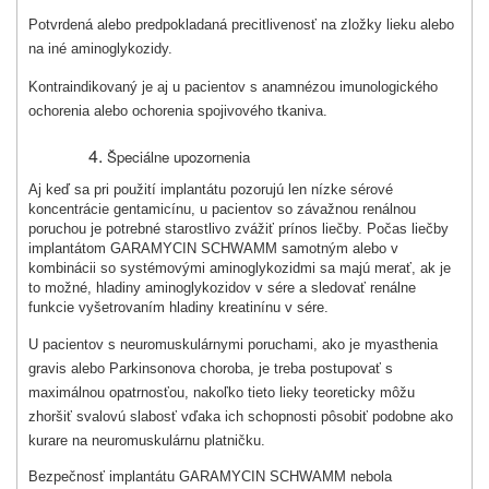
Potvrdená alebo predpokladaná precitlivenosť na zložky lieku alebo
na iné aminogly­kozidy.
Kontraindikovaný je aj u pacientov s anamnézou imunologického
ochorenia alebo ochorenia spojivového tkaniva.
Špeciálne upozornenia
Aj keď sa pri použití implantátu pozorujú len nízke sérové
koncentrácie gentamicínu, u pacientov so závažnou renálnou
poruchou je potrebné starostlivo zvážiť prínos liečby. Počas liečby
implantátom
GARAMYCIN SCHWAMM
samotným alebo v
kombinácii so systémovými aminoglykozidmi sa majú merať, ak je
to možné, hladiny aminoglykozidov v sére a sledovať renálne
funkcie vyšetrovaním hladiny kreatinínu v sére.
U pacientov s neuromuskulárnymi poruchami, ako je myasthenia
gravis alebo Parkinsonova choroba, je treba postupovať s
maximálnou opatrnosťou, nakoľko tieto lieky teoreticky môžu
zhoršiť svalovú slabosť vďaka ich schopnosti pôsobiť podobne ako
kurare na neuromusku­lárnu platničku.
Bezpečnosť implantátu
GARAMYCIN SCHWAMM
nebola