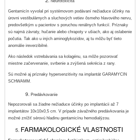
Neurotoxicita
Gentamicín vyvolal pri systémovom podávaní nežiaduce účinky na
úrovni vestibulárnych a sluchových vetiev ôsmeho hlavového nervu,
predovšetkým u pacientov s poruchou renálnych funkcií. Príznaky
sú najmä závraty, hučanie alebo chrapoty v ušiach, ako aj oslabenie
počutia. Tak ako u iných ami­noglykozidov, aj tu môžu byť tieto
anomálie ireverzibilné.
Ako následok vstrebávania sa kolagénu, sa môže pozorovať
miestne začervenanie, svrbe­nie a zvýšená sekrécia z rany.
Sú možné aj príznaky hypersenzitivity na implantát GARAMYCIN
SCHWAMM.
Predávkovanie
Nepozorovali sa žiadne nežiaduce účinky po implantácii až 7
implantátov 10x10x0,5 cm. V prípade závažného predávkovania je
možné znížiť sérovú hladinu gentamicínu hemodialýzou.
FARMAKOLOGICKÉ VLASTNOSTI