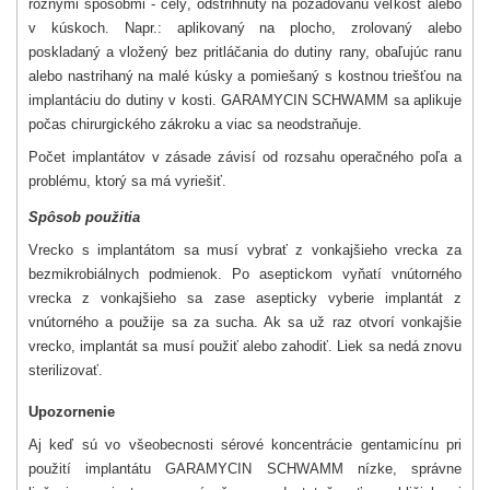
rôznymi spôsobmi - celý, odstrihnutý na požadovanú veľkosť alebo
v kúskoch. Napr.: aplikovaný na plocho, zrolovaný alebo
poskladaný a vložený bez pritláčania do dutiny rany, obaľujúc ranu
alebo nastrihaný na malé kúsky a pomiešaný s kostnou triešťou na
implantáciu do dutiny v kosti. GARAMYCIN SCHWAMM sa aplikuje
počas chirurgického zákroku a viac sa neodstraňuje.
Počet implantátov v zásade závisí od rozsahu operačného poľa a
problému, ktorý sa má vyriešiť.
Spôsob použitia
Vrecko s implantátom sa musí vybrať z vonkajšieho vrecka za
bezmikrobiálnych podmienok. Po aseptickom vyňatí vnútorného
vrecka z vonkajšieho sa zase asepticky vyberie implantát z
vnútorného a použije sa za sucha. Ak sa už raz otvorí vonkajšie
vrecko, implantát sa musí použiť alebo zahodiť. Liek sa nedá znovu
sterilizovať.
Upozornenie
Aj keď sú vo všeobecnosti sérové koncentrácie gentamicínu pri
použití implantátu GARAMYCIN SCHWAMM nízke, správne