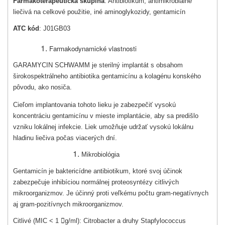
Farmakoterapeutická skupina
: Antibiotikum, antimikrobiálne
liečivá na celkové použitie, iné aminoglykozidy, gentamicín
ATC kód
: J01GB03
Farmakodynamické vlastnosti
GARAMYCIN SCHWAMM je sterilný implantát s obsahom
širokospektrálneho antibiotika gentamicínu a kolagénu konského
pôvodu, ako nosiča.
Cieľom implantovania tohoto lieku je zabezpečiť vysokú
koncentráciu gentamicínu v mieste implantácie, aby sa predišlo
vzniku lokálnej infekcie. Liek umožňuje udržať vysokú lokálnu
hladinu liečiva počas viacerých dní.
Mikrobiológia
Gentamicín je baktericídne antibiotikum, ktoré svoj účinok
zabezpečuje inhibíciou normál­nej proteosyntézy citlivých
mikroorganizmov. Je účinný proti veľkému počtu gram‑negatívnych
aj gram‑pozitívnych mikroorganizmov.
Citlivé (MIC < 1

g/ml): Citrobacter a druhy Stapfylococcus