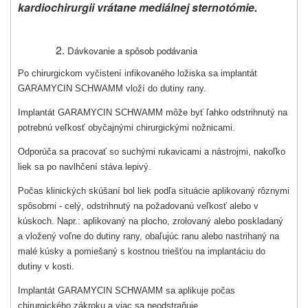
kardiochirurgii vrátane mediálnej sternotómie.
Dávkovanie a spôsob podávania
Po chirurgickom vyčistení infikovaného ložiska sa implantát
GARAMYCIN SCHWAMM vloží do dutiny rany.
Implantát GARAMYCIN SCHWAMM môže byť ľahko odstrihnutý na
potrebnú veľkosť obyčajnými chirurgickými nožnicami.
Odporúča sa pracovať so suchými rukavicami a nástrojmi, nakoľko
liek sa po navlhčení stáva lepivý.
Počas klinických skúšaní bol liek podľa situácie aplikovaný rôznymi
spôsobmi - celý, odstrihnutý na požadovanú veľkosť alebo v
kúskoch. Napr.: aplikovaný na plocho, zrolo­vaný alebo poskladaný
a vložený voľne do dutiny rany, obaľujúc ranu alebo nastri­haný na
malé kúsky a pomiešaný s kostnou triešťou na implantáciu do
dutiny v kosti.
Implantát GARAMYCIN SCHWAMM sa aplikuje počas
chirurgického zákroku a viac sa neodstraňuje.