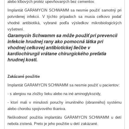
alebo kĺbových protéz upevňovaných bez cementov.
Implantát GARAMYCIN SCHWAMM sa nesmie použiť samotný pri
potvrdenej infekcii. V týchto prípadoch sa musia celkovo podať
vhodné antibiotiká, vybrané podľa výsledkov mikrobiologických
vyšetrení.
Garamycin Schwamm sa môže použiť pri prevencii
infekcie hrudnej rany ako pomocná látka pri
vhodnej celkovej antibiotickej liečbe v
kardiochirurgii vrátane chirurgického preťatia
hrudnej kosti.
Zakázané použitie
Implantát GARAMYCIN SCHWAMM sa nesmie použiť u pacientov:
- s alergiou na zložky lieku alebo na iné aminoglykozidy,
- ktorí mali v minulosti poruchy imunitného (obranného) systému
alebo chorobu spojivového tkaniva.
Neškodnosť použitia implantátu GARAMYCIN SCHWAMM u detí
nebola zistená. Preto je jeho použitie u detí zakázané.