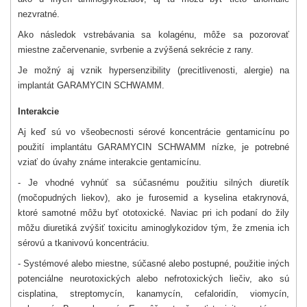
nezvratné.
Ako následok vstrebávania sa kolagénu, môže sa pozorovať
miestne začervenanie, svrbenie a zvýšená sekrécie z rany.
Je možný aj vznik hypersenzibility (precitlivenosti, alergie) na
implantát GARAMYCIN SCHWAMM.
Interakcie
Aj keď sú vo všeobecnosti sérové koncentrácie gentamicínu po
použití implantátu GARAMYCIN SCHWAMM nízke, je potrebné
vziať do úvahy známe interakcie gentamicínu.
- Je vhodné vyhnúť sa súčasnému použitiu silných diuretík
(močopudných liekov), ako je furosemid a kyselina etakrynová,
ktoré samotné môžu byť ototoxické. Naviac pri ich podaní do žily
môžu diuretiká zvýšiť toxicitu aminoglykozidov tým, že zmenia ich
sérovú a tkanivovú koncentráciu.
- Systémové alebo miestne, súčasné alebo postupné, použitie iných
potenciálne neurotoxických alebo nefrotoxických liečiv, ako sú
cisplatina, streptomycín, kanamycín, cefaloridín, viomycín,