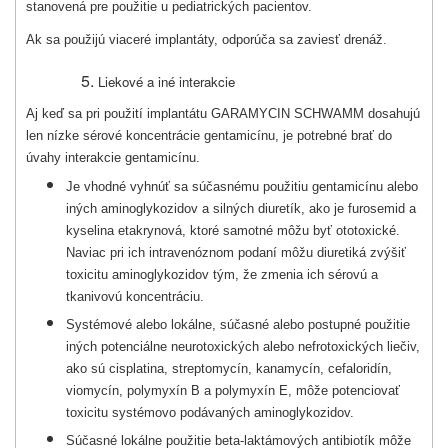
stanovená pre použitie u pediatrických pacientov.
Ak sa použijú viaceré implantáty, odporúča sa zaviesť drenáž.
Liekové a iné interakcie
Aj keď sa pri použití implantátu GARAMYCIN SCHWAMM dosahujú
len nízke sérové koncentrácie gentamicínu, je potrebné brať do
úvahy interakcie gentamicínu.
Je vhodné vyhnúť sa súčasnému použitiu gentamicínu alebo
iných aminoglykozidov a silných diuretík, ako je furosemid a
kyselina etakrynová, ktoré samotné môžu byť ototoxické.
Naviac pri ich intravenóznom podaní môžu diuretiká zvýšiť
toxicitu aminoglykozidov tým, že zmenia ich sérovú a
tkanivovú koncentráciu.
Systémové alebo lokálne, súčasné alebo postupné použitie
iných potenciálne neuro­toxických alebo nefrotoxických liečiv,
ako sú cisplatina, streptomycín, kanamycín, cefalo­ridín,
viomycín, polymyxín B a polymyxín E, môže potenciovať
toxicitu systémovo podáva­ných aminoglyko­zidov.
Súčasné lokálne použitie beta-laktámových antibiotík môže