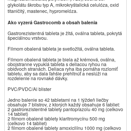
glykolátu škrobu typ A, mikrokryštalická celulóza, oxid
titaničitý, mastenec, hypromelóza.
Ako vyzerá Gastrocomb a obsah balenia
Gastrorezistentná tableta je žltá, oválna tableta, pokrytá
špeciálnou vrstvou.
Filmom obalená tableta je svetložltá, oválna tableta.
Filmom obalená tableta je biela až krémová,
oválna,
obojstranne vypuklá tableta s deliacou ryhou na
obidvoch stranách. Deliaca ryha iba pomáha rozlomiť
tabletu, aby sa dala ľahšie prehltnúť a neslúži na
rozdelenie na rovnaké dávky.
PVC/PVDC/Al blister
Jedno balenie so 42 tabletami na 1 týždeň liečby
obsahuje 7 blistrov, z ktorých každý obsahuje 6 tabliet:
2 gastrorezistentné tablety pantoprazolu 40 mg (celkovo
14 tabliet)
2 filmom obalené tablety klaritromycínu 500 mg
(celkovo 14 tabliet)
2 filmom obalené tablety amoxicilínu 1000 mg (celkovo