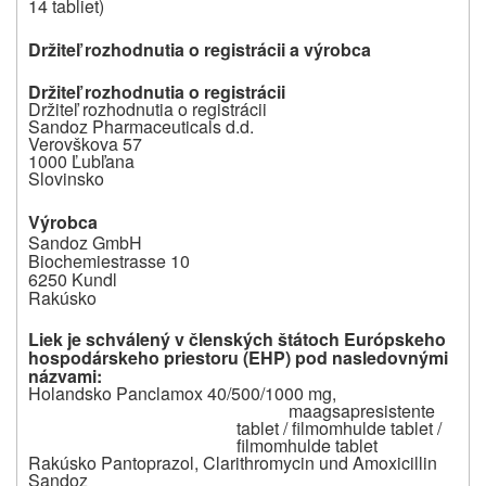
14 tabliet)
Držiteľ rozhodnutia o registrácii a výrobca
Držiteľ rozhodnutia o registrácii
Držiteľ rozhodnutia o registrácii
Sandoz Pharmaceuticals d.d.
Verovškova 57
1000 Ľubľana
Slovinsko
Výrobca
Sandoz GmbH
Biochemiestrasse 10
6250 Kundl
Rakúsko
Liek je schválený v členských štátoch Európskeho
hospodárskeho priestoru (EHP) pod nasledovnými
názvami:
Holandsko Panclamox 40/500/1000 mg,
maagsapresistente
tablet / filmomhulde tablet /
filmomhulde tablet
Rakúsko Pantoprazol, Clarithromycin und Amoxicillin
Sandoz