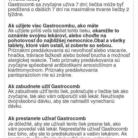
Gastrocomb sa zvyčajne užíva 7 dní; liečba môže byť
predĺžená o ďalších 7 dní na maximálne trvanie liečby 2
týždne.
Ak užijete viac Gastrocombu, ako máte
Ak užijete príliš veľa tabliet tohto lieku,
okamžite to
oznámte svojmu lekárovi, alebo choďte na
pohotovosť do najbližšej nemocnice.
Obal a všetky
tablety, ktoré vám ostali, si zoberte so sebou.
Príznakmi predávkovania sú nevoľnosť alebo vracanie,
hnačka, tráviace ťažkosti alebo bolesť brucha a možnosť
alergickej reakcie. Tieto príznaky predávkovania sú
zvyčajne spôsobené antibiotikami amoxicilínom a
klaritromycínom. Príznaky predávkovania
pantoprazolom nie sú známe.
Ak zabudnete užiť Gastrocomb
Ak zabudnete užiť tento liek, pokračujte v liečbe tak ako
zvyčajne, tak ako vám odporučil váš lekár. Neužívajte
dvojnásobnú dávku, aby ste nahradili vynechanú
dávku.
Ak prestanete užívať Gastrocomb
Je dôležité, aby ste užívali tento liek presne tak, ako
vám povedal váš lekár. Neprestaňte užívať Gastrocomb
bez toho, aby ste to prediskutovali s vašim lekárom. Ak