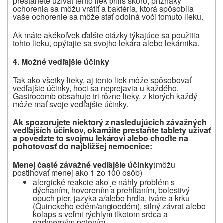
prestanete užívať tento liek príliš skoro, príznaky
ochorenia sa môžu vrátiť a baktéria, ktorá spôsobila
vaše ochorenie sa môže stať odolná voči tomuto lieku.
Ak máte akékoľvek ďalšie otázky týkajúce sa použitia
tohto lieku, opýtajte sa svojho lekára alebo lekárnika.
4.
Možné vedľajšie účinky
Tak ako všetky lieky, aj tento liek môže spôsobovať
vedľajšie účinky, hoci sa neprejavia u každého.
Gastrocomb obsahuje tri rôzne lieky, z ktorých každý
môže mať svoje vedľajšie účinky.
Ak spozorujete niektorý z nasledujúcich
závažných
vedľajších účinkov
, okamžite prestaňte tablety užívať
a povedzte to svojmu lekárovi alebo choďte
na
pohotovosť do najbližšej nemocnice:
Menej časté závažné vedľajšie účinky
(môžu
postihovať menej ako 1 zo 100 osôb)
alergické reakcie ako je náhly problém s
dýchaním, hovorením a prehĺtaním, bolestivý
opuch pier, jazyka a/alebo hrdla, tváre a krku
(Quinckeho edém/angioedém), silný závrat alebo
kolaps s veľmi rýchlym tlkotom srdca a
nadmerným potením,