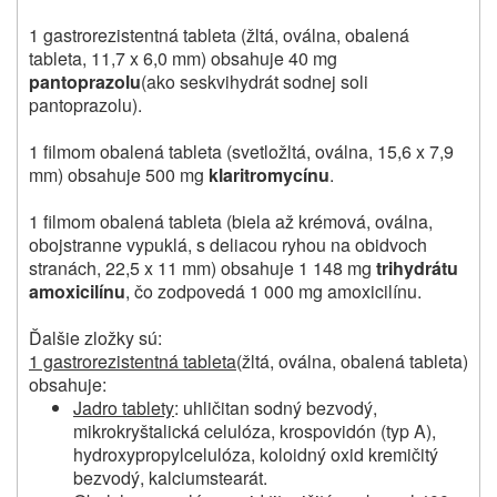
1 gastrorezistentná tableta (žltá, oválna, obalená
tableta, 11,7 x 6,0 mm) obsahuje 40 mg
pantoprazolu
(ako seskvihydrát sodnej soli
pantoprazolu).
1 filmom obalená tableta (svetložltá, oválna, 15,6 x 7,9
mm) obsahuje 500 mg
klaritromycínu
.
1 filmom obalená tableta (biela až krémová, oválna,
obojstranne vypuklá, s deliacou ryhou na obidvoch
stranách, 22,5 x 11 mm) obsahuje 1 148 mg
trihydrátu
amoxicilínu
, čo zodpovedá 1 000 mg amoxicilínu.
Ďalšie zložky sú:
1 gastrorezistentná tableta
(žltá, oválna, obalená tableta)
obsahuje:
Jadro tablety
: uhličitan sodný bezvodý,
mikrokryštalická celulóza, krospovidón (typ A),
hydroxypropylcelulóza, koloidný oxid kremičitý
bezvodý, kalciumstearát.