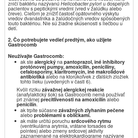
zničí baktériu nazývanú
Helicobacter pylori
u dospelých
pacientov s peptickými vredmi (vred v žalúdku alebo
čreve). Cieľom je znížiť častosť opätovného výskytu
vredov dvanástnika a žalúdočných vredov spôsobených
touto baktériou. Nie sú žiadne skúsenosti s liečbou u
detí.
2.
Čo potrebujete vedieť predtým, ako užijete
Gastrocomb
Neužívajte Gastrocomb:
ak ste
alergický
na
pantoprazol, iné inhibítory
protónovej pumpy, amoxicilín, penicilíny,
cefalosporíny, klaritromycín, iné makrolidové
antibiotiká
alebo na ktorúkoľvek z ďalších zložiek
tohto lieku (uvedených v časti 6).
Kvôli riziku
závažnej alergickej reakcie
(anafylaktický šok) sa Gastrocomb nemá používať
pri známej
precitlivenosti na amoxicilín
alebo
penicilín
.
ak trpíte súčasne
závažných zlyhaním pečene
alebo
problémami s obličkami.
ak máte určitú poruchu
srdcového rytmu
(ventrikulárna arytmia, vrátane torsades de
pointes) alebo zmeny srdcovej aktivity
zaznamenané na elektrokardiograme nazývane