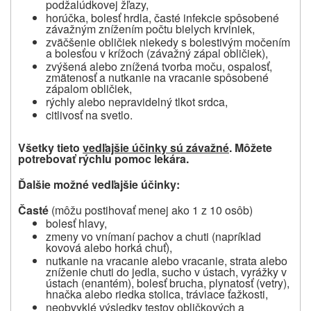
podžalúdkovej žľazy,
horúčka, bolesť hrdla, časté infekcie spôsobené
závažným znížením počtu bielych krviniek,
zväčšenie obličiek niekedy s bolestivým močením
a bolesťou v krížoch (závažný zápal obličiek),
zvýšená alebo znížená tvorba moču, ospalosť,
zmätenosť a nutkanie na vracanie spôsobené
zápalom obličiek,
rýchly alebo nepravidelný tlkot srdca,
citlivosť na svetlo.
Všetky tieto
vedľajšie účinky sú závažné
. Môžete
potrebovať rýchlu pomoc lekára.
Ďalšie možné vedľajšie účinky:
Časté
(môžu postihovať menej ako 1 z 10 osôb)
bolesť hlavy,
zmeny vo vnímaní pachov a chuti (napríklad
kovová alebo horká chuť),
nutkanie na vracanie alebo vracanie, strata alebo
zníženie chuti do jedla, sucho v ústach, vyrážky v
ústach (enantém), bolesť brucha, plynatosť (vetry),
hnačka alebo riedka stolica, tráviace ťažkosti,
neobvyklé výsledky testov obličkových a