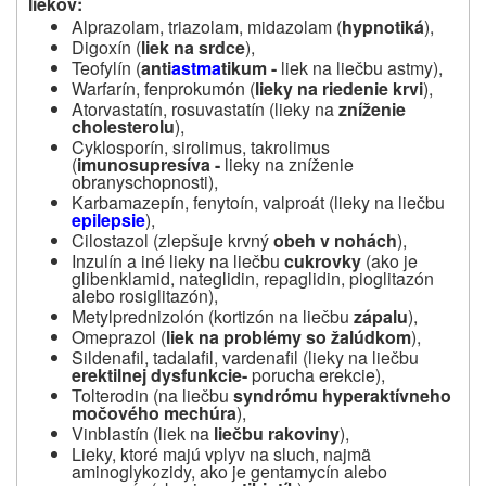
liekov:
Alprazolam, triazolam, midazolam (
hypnotiká
),
Digoxín (
liek na srdce
),
Teofylín (
anti
astma
tikum -
liek
na liečbu astmy),
Warfarín, fenprokumón (
lieky na riedenie krvi
),
Atorvastatín, rosuvastatín (lieky na
zníženie
cholesterolu
),
Cyklosporín, sirolimus, takrolimus
(
imunosupresíva -
lieky na zníženie
obranyschopnosti),
Karbamazepín, fenytoín, valproát (lieky na liečbu
epilepsie
),
Cilostazol (zlepšuje krvný
obeh v nohách
),
Inzulín a iné lieky na liečbu
cukrovky
(ako je
glibenklamid, nateglidin, repaglidin, pioglitazón
alebo rosiglitazón),
Metylprednizolón (kortizón na liečbu
zápalu
),
Omeprazol (
liek na problémy so žalúdkom
),
Sildenafil, tadalafil, vardenafil (lieky na liečbu
erektilnej dysfunkcie-
porucha erekcie),
Tolterodin (na liečbu
syndrómu hyperaktívneho
močového mechúra
),
Vinblastín (liek na
liečbu rakoviny
),
Lieky, ktoré majú vplyv na sluch, najmä
aminoglykozidy, ako je gentamycín alebo