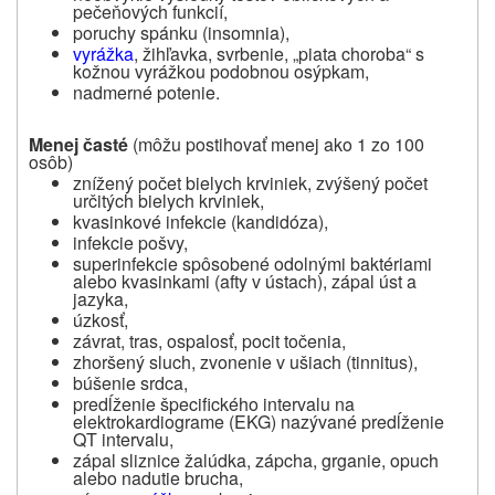
pečeňových funkcií,
poruchy spánku (insomnia),
vyrážka
, žihľavka, svrbenie, „piata choroba“ s
kožnou vyrážkou podobnou osýpkam,
nadmerné potenie.
Menej časté
(môžu postihovať menej ako 1 zo 100
osôb)
znížený počet bielych krviniek, zvýšený počet
určitých bielych krviniek,
kvasinkové infekcie (kandidóza),
infekcie pošvy,
superinfekcie spôsobené odolnými baktériami
alebo kvasinkami (afty v ústach), zápal úst a
jazyka,
úzkosť,
závrat, tras, ospalosť, pocit točenia,
zhoršený sluch, zvonenie v ušiach (tinnitus),
búšenie srdca,
predĺženie špecifického intervalu na
elektrokardiograme (EKG) nazývané predĺženie
QT intervalu,
zápal sliznice žalúdka, zápcha, grganie, opuch
alebo nadutie brucha,