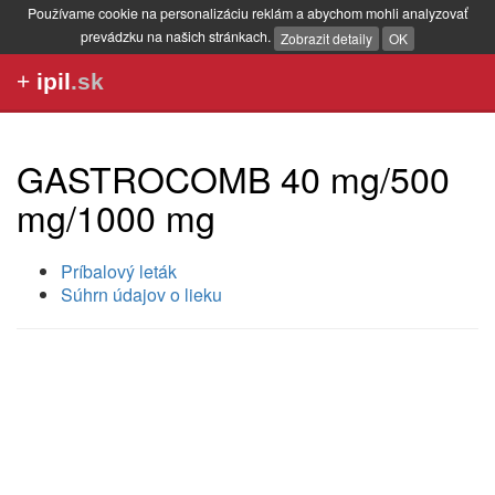
Používame cookie na personalizáciu reklám a abychom mohli analyzovať
prevádzku na našich stránkach.
Zobrazit detaily
OK
+
ipil
.sk
GASTROCOMB 40 mg/500
mg/1000 mg
Príbalový leták
Súhrn údajov o lieku