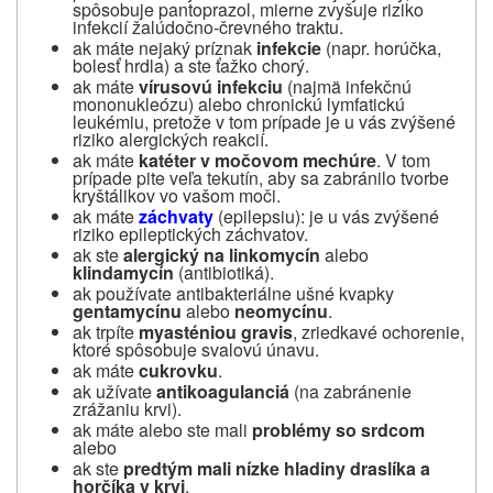
spôsobuje pantoprazol, mierne zvyšuje riziko
infekcií žalúdočno-črevného traktu.
ak máte nejaký príznak
infekcie
(napr. horúčka,
bolesť hrdla) a ste ťažko chorý.
ak máte
vírusovú infekciu
(najmä infekčnú
mononukleózu) alebo chronickú lymfatickú
leukémiu, pretože v tom prípade je u vás zvýšené
riziko alergických reakcií.
ak máte
katéter v močovom mechúre
. V tom
prípade pite veľa tekutín, aby sa zabránilo tvorbe
kryštálikov vo vašom moči.
ak máte
záchvaty
(epilepsiu): je u vás zvýšené
riziko epileptických záchvatov.
ak ste
alergický na linkomycín
alebo
klindamycín
(antibiotiká).
ak používate antibakteriálne ušné kvapky
gentamycínu
alebo
neomycínu
.
ak trpíte
myasténiou gravis
, zriedkavé ochorenie,
ktoré spôsobuje svalovú únavu.
ak máte
cukrovku
.
ak užívate
antikoagulanciá
(na zabránenie
zrážaniu krvi).
ak máte alebo ste mali
problémy so srdcom
alebo
ak ste
predtým mali nízke hladiny draslíka a
horčíka v krvi
.