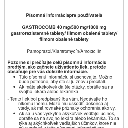
Písomná informácia
pre používateľa
GASTROCOMB 40 mg/500 mg/1000 mg
gastrorezistentné tablety/ filmom obalené tablety/
filmom obalené tablety
Pantoprazol/Klaritromycín/Amoxicilín
Pozorne si prečítajte celú písomnú informáciu
predtým, ako začnete užívať
tento liek, pretože
obsahuje pre vás dôležité informácie.
Túto písomnú informáciu si uschovajte.
Možno
bude potrebné, aby ste si ju znovu prečítali.
Ak máte akékoľvek ďalšie otázky, obráťte sa na
svojho lekára alebo lekárnika.
-
Tento liek bol predpísaný iba vám.
Nedávajte ho
nikomu inému.
Môže mu uškodiť, dokonca aj
vtedy, ak má rovnaké príznaky ochorenia ako vy.
Ak sa u vás vyskytne akýkoľvek vedľajší účinok,
obráťte sa na svojho lekára alebo lekárnika.
To sa
týka aj akýchkoľvek vedľajších účinkov, ktoré nie
sú uvedené v tejto písomnej informácii pre