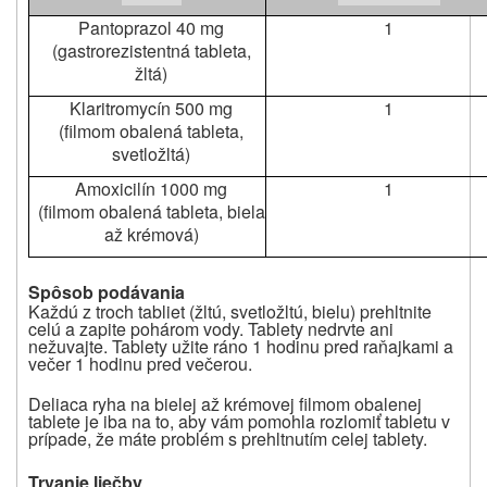
Pantoprazol 40 mg
1
(gastrorezistentná tableta,
žltá)
Klaritromycín 500 mg
1
(filmom obalená tableta,
svetložltá)
Amoxicilín 1000 mg
1
(filmom obalená tableta, biela
až krémová)
Spôsob podávania
Každú z troch tabliet (žltú, svetložltú, bielu) prehltnite
celú a zapite pohárom vody. Tablety nedrvte ani
nežuvajte. Tablety užite ráno 1 hodinu pred raňajkami a
večer 1 hodinu pred večerou.
Deliaca ryha na bielej až krémovej filmom obalenej
tablete je iba na to, aby vám pomohla rozlomiť tabletu v
prípade, že máte problém s prehltnutím celej tablety.
Trvanie liečby