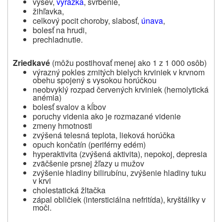
výsev,
vyrážka
, svrbenie,
žihľavka,
celkový pocit choroby, slabosť,
únava
,
bolesť na hrudi,
prechladnutie.
Zriedkavé
(môžu postihovať menej ako 1 z 1 000 osôb)
výrazný pokles zrnitých bielych krviniek v krvnom
obehu spojený s vysokou horúčkou
neobvyklý rozpad červených krviniek (hemolytická
anémia)
bolesť svalov a kĺbov
poruchy videnia ako je rozmazané videnie
zmeny hmotnosti
zvýšená telesná teplota, lieková horúčka
opuch končatín (periférny edém)
hyperaktivita (zvýšená aktivita), nepokoj, depresia
zväčšenie prsnej žľazy u mužov
zvýšenie hladiny bilirubínu, zvýšenie hladiny tuku
v krvi
cholestatická žltačka
zápal obličiek (intersticiálna nefritída), kryštáliky v
moči.