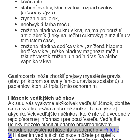
krvácanie,
slabosť svalov, kŕče svalov, rozpad svalov
(
rabdomyolýza
),
zlyhanie obličiek,
neobvyklá farba moču,
znížená hladina cukru v krvi, najmä po použití
antidiabetík (lieky na liečbu cukrovky) a inzulínu v
tom istom čase,
znížená hladina sodíka v krvi, znížená hladina
horčíka v krvi, nízke hladiny magnézia môžu
taktiež viesť k zníženiu hladín draslíka alebo
vápnika v krvi.
Gastrocomb môže zhoršiť prejavy myasténie gravis
(stav, pri ktorom sa svaly ľahko unavia a zoslabnú) u
pacientov, ktorí už trpia týmto ochorením.
Hlásenie vedľajších účinkov
Ak sa u vás vyskytne akýkoľvek vedľajší účinok, obráťte
sa na svojho lekára alebo lekárnika. To sa týka aj
akýchkoľvek vedľajších účinkov, ktoré nie sú uvedené v
tejto písomnej informácii pre používateľa. Vedľajšie
účinky môžete hlásiť aj priamo prostredníctvom
národného systému hlásenia uvedeného v
Prílohe
V
.
Hlásením vedľajších účinkov môžete prispieť k