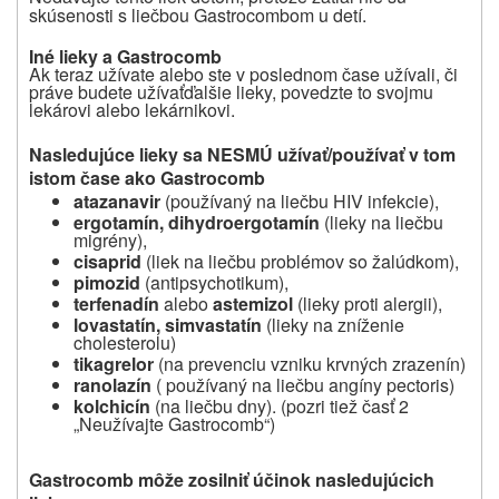
skúsenosti s liečbou Gastrocombom u detí.
Iné lieky a Gastrocomb
Ak teraz užívate alebo ste v poslednom čase užívali, či
práve budete užívať
ďalšie lieky, povedzte to svojmu
lekárovi alebo lekárnikovi.
Nasledujúce lieky sa NESMÚ užívať/používať v tom
istom čase ako Gastrocomb
atazanavir
(používaný na liečbu HIV infekcie),
ergotamín, dihydroergotamín
(lieky na liečbu
migrény),
cisaprid
(liek na liečbu problémov so žalúdkom),
pimozid
(antipsychotikum),
terfenadín
alebo
astemizol
(lieky proti alergii),
lovastatín, simvastatín
(lieky na zníženie
cholesterolu)
tikagrelor
(na prevenciu vzniku krvných zrazenín)
ranolazín
( používaný na liečbu angíny pectoris)
kolchicín
(na liečbu dny). (pozri tiež časť 2
„Neužívajte Gastrocomb“)
Gastrocomb môže zosilniť účinok nasledujúcich