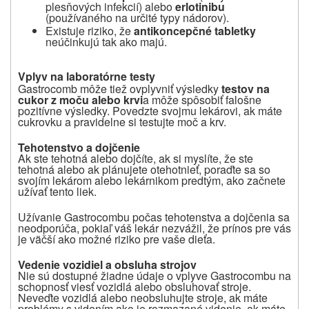
plesňových infekcií) alebo
erlotinibu
(používaného na určité typy nádorov).
Existuje riziko, že
antikoncepčné tabletky
neúčinkujú tak ako majú.
Vplyv na laboratórne testy
Gastrocomb môže tiež ovplyvniť výsledky
testov na
cukor z moču alebo krvi
a môže spôsobiť falošne
pozitívne výsledky. Povedzte svojmu lekárovi, ak máte
cukrovku a pravidelne si testujte moč a krv.
Tehotenstvo a dojčenie
Ak ste tehotná alebo dojčíte, ak si myslíte, že ste
tehotná alebo ak plánujete otehotnieť, poraďte sa so
svojím lekárom alebo lekárnikom predtým, ako začnete
užívať tento liek.
Užívanie Gastrocombu počas tehotenstva a dojčenia sa
neodporúča, pokiaľ váš lekár nezvážil, že prínos pre vás
je väčší ako možné riziko pre vaše dieťa.
Vedenie vozidiel a obsluha strojov
Nie sú dostupné žiadne údaje o vplyve Gastrocombu na
schopnosť viesť vozidlá alebo obsluhovať stroje.
Neveďte vozidlá alebo neobsluhujte stroje, ak máte
problémy s videním ako je rozmazané videnie, ak máte