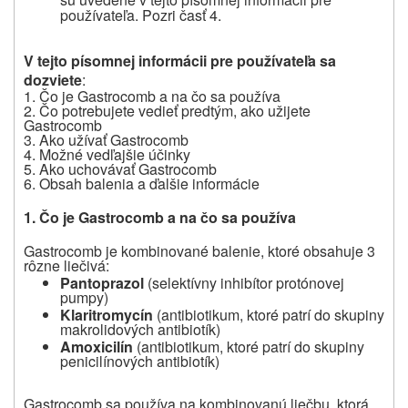
používateľa. Pozri časť 4.
V tejto písomnej informácii pre používateľa sa
dozviete
:
1.
Čo je Gastrocomb a na čo sa používa
2.
Čo potrebujete vedieť predtým, ako užijete
Gastrocomb
3.
Ako užívať Gastrocomb
4.
Možné vedľajšie účinky
5.
Ako uchovávať Gastrocomb
6.
Obsah balenia a ďalšie informácie
1.
Čo je Gastrocomb a na čo sa používa
Gastrocomb je kombinované balenie, ktoré obsahuje 3
rôzne liečivá:
Pantoprazol
(selektívny inhibítor protónovej
pumpy)
Klaritromycín
(antibiotikum, ktoré patrí do skupiny
makrolidových antibiotík)
Amoxicilín
(antibiotikum, ktoré patrí do skupiny
penicilínových antibiotík)
Gastrocomb sa používa na kombinovanú liečbu, ktorá