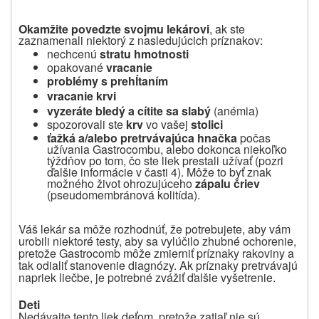
Okamžite povedzte svojmu lekárovi
, ak ste
zaznamenali niektorý z nasledujúcich príznakov:
nechcenú
stratu hmotnosti
opakované
vracanie
problémy s prehĺtaním
vracanie krvi
vyzeráte bledý a cítite sa slabý
(anémia)
spozorovali ste
krv
vo vašej
stolici
ťažká a/alebo pretrvávajúca hnačka
počas
užívania Gastrocombu, alebo dokonca niekoľko
týždňov po tom, čo ste liek prestali užívať (pozri
ďalšie informácie v časti 4). Môže to byť znak
možného život ohrozujúceho
zápalu čriev
(pseudomembránová kolitída).
Váš lekár sa môže rozhodnúť, že potrebujete, aby vám
urobili niektoré testy, aby sa vylúčilo zhubné ochorenie,
pretože Gastrocomb môže zmierniť príznaky rakoviny a
tak odialiť stanovenie diagnózy. Ak príznaky pretrvávajú
napriek liečbe, je potrebné zvážiť ďalšie vyšetrenie.
Deti
Nedávajte tento liek deťom, pretože zatiaľ nie sú