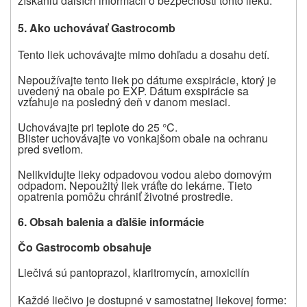
získaniu ďalších informácií o bezpečnosti tohto lieku
.
5.
Ako uchovávať Gastrocomb
Tento liek uchovávajte mimo dohľadu a dosahu detí.
Nepoužívajte tento liek po dátume exspirácie, ktorý je
uvedený na obale po EXP.
Dátum exspirácie sa
vzťahuje na posledný deň v danom mesiaci.
Uchovávajte pri teplote do 25 °C.
Blister uchovávajte vo vonkajšom obale na ochranu
pred svetlom.
Nelikvidujte lieky odpadovou vodou alebo domovým
odpadom.
Nepoužitý liek vráťte do lekárne.
Tieto
opatrenia pomôžu chrániť životné prostredie.
6.
Obsah balenia a ďalšie informácie
Čo Gastrocomb obsahuje
Liečivá sú pantoprazol, klaritromycín, amoxicilín
Každé liečivo je dostupné v samostatnej liekovej forme: