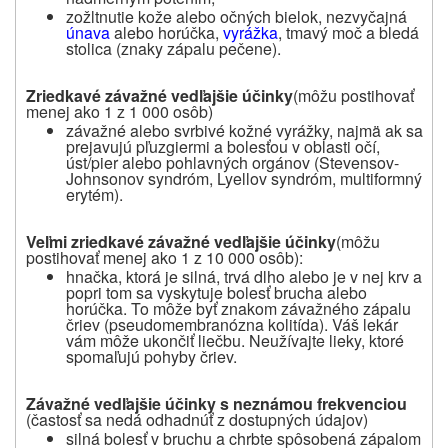
zožltnutie kože alebo očných bielok, nezvyčajná
únava
alebo horúčka,
vyrážka
, tmavý moč a bledá
stolica (znaky zápalu pečene).
Zriedkavé závažné vedľajšie účinky
(môžu postihovať
menej ako 1 z 1 000 osôb)
závažné alebo svrbivé kožné vyrážky, najmä ak sa
prejavujú pľuzgiermi a bolesťou v oblasti očí,
úst/pier alebo pohlavných orgánov (Stevensov-
Johnsonov syndróm, Lyellov syndróm, multiformný
erytém).
Veľmi zriedkavé závažné vedľajšie účinky
(môžu
postihovať menej ako 1 z 10 000 osôb):
hnačka, ktorá je silná, trvá dlho alebo je v nej krv a
popri tom sa vyskytuje bolesť brucha alebo
horúčka. To môže byť znakom závažného zápalu
čriev (pseudomembranózna kolitída). Váš lekár
vám môže ukončiť liečbu. Neužívajte lieky, ktoré
spomaľujú pohyby čriev.
Závažné vedľajšie účinky s neznámou frekvenciou
(častosť sa nedá odhadnúť z dostupných údajov)
silná bolesť v bruchu a chrbte spôsobená zápalom