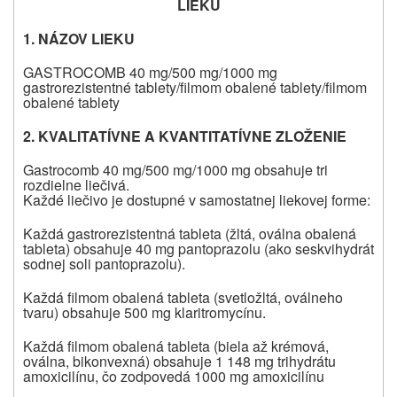
LIEKU
1.
NÁZOV LIEKU
GASTROCOMB 40 mg/500 mg/1000
mg
gastrorezistentné tablety/filmom obalené tablety/filmom
obalené tablety
2.
KVALITATÍVNE A KVANTITATÍVNE ZLOŽENIE
Gastrocomb 40 mg/500 mg/1000 mg obsahuje tri
rozdielne liečivá.
Každé liečivo je dostupné v samostatnej liekovej forme:
Každá gastrorezistentná tableta (žltá, oválna obalená
tableta) obsahuje 40 mg pantoprazolu (ako
seskvihydrát
sodnej soli pantoprazolu
).
Každá filmom obalená tableta (svetložltá, oválneho
tvaru) obsahuje 500 mg klaritromycínu.
Každá filmom obalená tableta (biela až krémová,
oválna, bikonvexná) obsahuje 1 148 mg trihydrátu
amoxicilínu, čo zodpovedá 1000 mg amoxicilínu