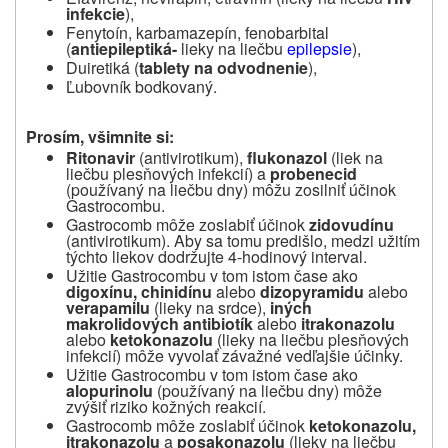
infekcie
),
Fenytoín, karbamazepín, fenobarbital
(
antiepileptiká-
lieky na liečbu
epilepsie
),
Duiretiká (
tablety na odvodnenie
),
Ľubovník bodkovaný.
Prosím, všimnite si:
Ritonavir
(antivirotikum),
flukonazol
(liek na
liečbu plesňových infekcií) a
probenecid
(používaný na liečbu dny) môžu zosilniť účinok
Gastrocombu.
Gastrocomb môže zoslabiť účinok
zidovudínu
(antivirotikum). Aby sa tomu predišlo, medzi užitím
týchto liekov dodržujte 4-hodinový interval.
Užitie Gastrocombu v tom istom čase ako
digoxínu, chinidínu
alebo
dizopyramidu
alebo
verapamilu
(lieky na srdce),
iných
makrolidových antibiotík
alebo
itrakonazolu
alebo
ketokonazolu
(lieky na liečbu plesňových
infekcií) môže vyvolať závažné vedľajšie účinky.
Užitie Gastrocombu v tom istom čase ako
alopurinolu
(používaný na liečbu dny) môže
zvýšiť riziko kožných reakcií.
Gastrocomb môže zoslabiť účinok
ketokonazolu,
itrakonazolu
a
posakonazolu
(lieky na liečbu