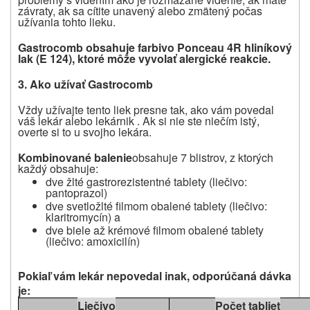
závraty, ak sa cítite unavený alebo zmätený počas
užívania tohto lieku.
Gastrocomb obsahuje farbivo Ponceau 4R hliníkový
lak (E 124), ktoré môže vyvolať alergické reakcie.
3.
Ako užívať Gastrocomb
Vždy užívajte tento liek presne tak, ako vám povedal
váš lekár alebo lekárnik .
Ak si nie ste niečím istý,
overte si to u svojho lekára.
Kombinované balenie
obsahuje 7 blistrov, z ktorých
každý obsahuje:
dve žlté gastrorezistentné tablety (liečivo:
pantoprazol)
dve svetložlté filmom obalené tablety (liečivo:
klaritromycín) a
dve biele až krémové filmom obalené tablety
(liečivo: amoxicilín)
Pokiaľ vám lekár nepovedal inak, odporúčaná dávka
je:
Liečivo
Počet tabliet