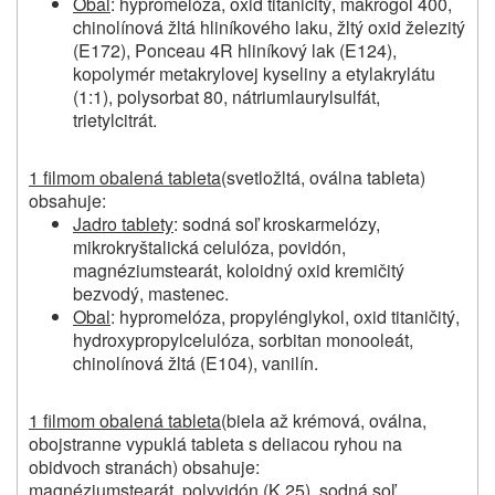
Obal
: hypromelóza, oxid titaničitý, makrogol 400,
chinolínová žltá hliníkového laku, žltý oxid železitý
(E172), Ponceau 4R hliníkový lak (E124),
kopolymér metakrylovej kyseliny a etylakrylátu
(1:1), polysorbat 80, nátriumlaurylsulfát,
trietylcitrát.
1 filmom obalená tableta
(svetložltá, oválna tableta)
obsahuje:
Jadro tablety
: sodná soľ kroskarmelózy,
mikrokryštalická celulóza, povidón,
magnéziumstearát, koloidný oxid kremičitý
bezvodý, mastenec.
Obal
: hypromelóza, propylénglykol, oxid titaničitý,
hydroxypropylcelulóza, sorbitan monooleát,
chinolínová žltá (E104), vanilín.
1 filmom obalená tableta
(biela až krémová, oválna,
obojstranne vypuklá tableta s deliacou ryhou na
obidvoch stranách) obsahuje:
magnéziumstearát, polyvidón (K 25), sodná soľ