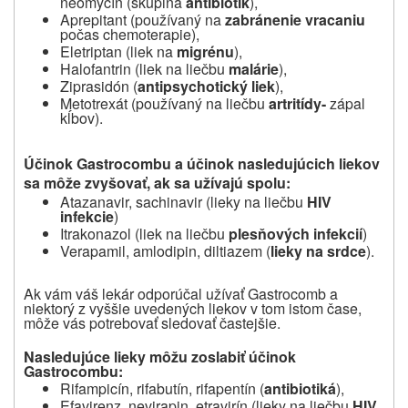
neomycín (skupina
antibiotík
),
Aprepitant (používaný na
zabránenie vracaniu
počas chemoterapie),
Eletriptan (liek na
migrénu
),
Halofantrin (liek na liečbu
malárie
),
Ziprasidón (
antipsychotický liek
),
Metotrexát (používaný na liečbu
artritídy-
zápal
kĺbov).
Účinok Gastrocombu a účinok nasledujúcich liekov
sa môže zvyšovať, ak sa užívajú spolu:
Atazanavir, sachinavir (lieky na liečbu
HIV
infekcie
)
Itrakonazol (liek na liečbu
plesňových infekcií
)
Verapamil, amlodipin, diltiazem (
lieky na srdce
).
Ak vám váš lekár odporúčal užívať Gastrocomb a
niektorý z vyššie uvedených liekov v tom istom čase,
môže vás potrebovať sledovať častejšie.
Nasledujúce lieky môžu zoslabiť účinok
Gastrocombu:
Rifampicín, rifabutín, rifapentín (
antibiotiká
),
Efavirenz, nevirapin, etravirín (lieky na liečbu
HIV