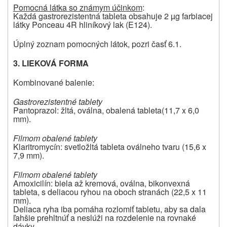
Pomocná látka so známym účinkom
:
Každá gastrorezistentná tableta obsahuje 2 µg farbiacej
látky Ponceau 4R hliníkový lak (E124).
Úplný zoznam pomocných látok, pozri časť 6.1.
3.
LIEKOVÁ FORMA
Kombinované balenie:
Gastrorezistentné tablety
Pantoprazol: žltá, oválna, obalená tableta(11,7 x 6,0
mm).
Filmom obalené tablety
Klaritromycín: svetložltá tableta oválneho tvaru (15,6 x
7,9 mm).
Filmom obalené tablety
Amoxicilín: biela až kremová, oválna, bikonvexná
tableta, s deliacou ryhou na oboch stranách (22,5 x 11
mm).
Deliaca ryha iba pomáha rozlomiť tabletu, aby sa dala
ľahšie prehltnúť a neslúži na rozdelenie na rovnaké
dávky.