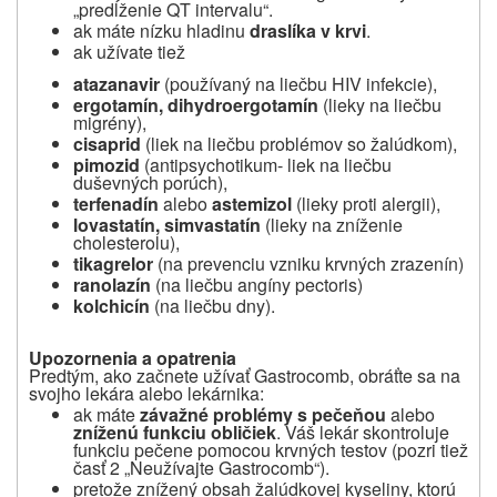
„predĺženie QT intervalu“.
ak máte nízku hladinu
draslíka v krvi
.
ak užívate tiež
atazanavir
(používaný na liečbu HIV infekcie),
ergotamín, dihydroergotamín
(lieky na liečbu
migrény),
cisaprid
(liek na liečbu problémov so žalúdkom),
pimozid
(antipsychotikum- liek na liečbu
duševných porúch),
terfenadín
alebo
astemizol
(lieky proti alergii),
lovastatín, simvastatín
(lieky na zníženie
cholesterolu),
tikagrelor
(na prevenciu vzniku krvných zrazenín)
ranolazín
(na liečbu angíny pectoris)
kolchicín
(na liečbu dny).
Upozornenia a opatrenia
Predtým, ako začnete užívať Gastrocomb, obráťte sa na
svojho lekára alebo lekárnika:
ak máte
závažné problémy s pečeňou
alebo
zníženú funkciu obličiek
. Váš lekár skontroluje
funkciu pečene pomocou krvných testov (pozri tiež
časť 2 „Neužívajte Gastrocomb“).
pretože znížený obsah žalúdkovej kyseliny, ktorú