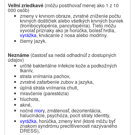
Veľmi zriedkavé
(môžu postihovať menej ako 1 z 10
000 osôb)
zmeny v krvnom obraze, zvratné zníženie počtu
krvných doštičiek alebo všetkých krvných buniek
(trombocytopénia, pancytopénia). Tieto môžu
vyvolať príznaky ako je horúčka, bolesť hrdla,
vyrážka
, krvácanie z nosa alebo modriny.
čierny jazyk.
Neznáme
(častosť sa nedá odhadnúť z dostupných
údajov)
určité bakteriálne infekcie kože a podkožných
tkanív,
strata vnímania pachov,
zvratné zafarbenie zubov a jazyka,
úplná strata vnímania chuti,
mravčenie (parestézia)
hluchota,
akné,
nočné
mor
y, zmätenosť, dezorientácia,
halucinácie, psychóza, pocit straty identity,
vyrážka
, horúčka, zmeny krvi (ktoré môžu byť
znakom syndrómu precitlivenosti nazývaného
DRESS),