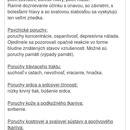
Ranné doznievanie účinku s únavou, so závratmi, s
bolesťami hlavy a so svalovou slabosťou sa vyskytujú
len veľmi zriedka.
Psychické poruchy:
poruchy koncentrácie, ospanlivosť, depresívna nálada.
Ojedinele sa pozorovali opačné reakcie vo forme
bludne zmätených stavov vzrušenosti. Možné sú
poruchy pamäti (výpady pamäti).
Poruchy tráviaceho traktu:
suchosť v ústach, nevoľnosť, vracanie, hnačka.
Poruchy srdca a srdcovej činnosti:
nízky krvný tlak, búšenie srdca.
Poruchy kože a podkožného tkaniva:
svrbenie.
Poruchy kostrovej a svalovej sústavy a spojivového
tkaniva: