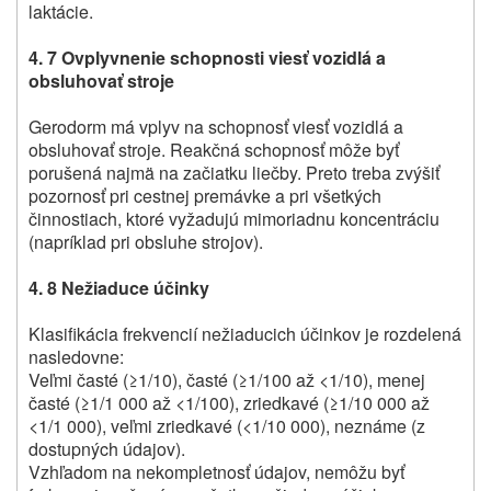
laktácie.
4. 7 O
vplyvnenie schopnosti viesť vozidlá a
obsluhovať stroje
Gerodorm má vplyv na schopnosť viesť vozidlá a
obsluhovať stroje. Reakčná schopnosť môže byť
porušená najmä na začiatku liečby. Preto treba zvýšiť
pozornosť pri cestnej premávke a pri všetkých
činnostiach, ktoré vyžadujú mimoriadnu koncentráciu
(napríklad pri obsluhe strojov).
4. 8 N
ežiaduce účinky
Klasifikácia frekvencií nežiaducich účinkov je rozdelená
nasledovne:
Veľmi časté (≥1/10), časté (≥1/100 až <1/10), menej
časté (≥1/1 000 až <1/100), zriedkavé (≥1/10 000 až
<1/1 000), veľmi zriedkavé (<1/10 000), neznáme (z
dostupných údajov).
Vzhľadom na nekompletnosť údajov, nemôžu byť