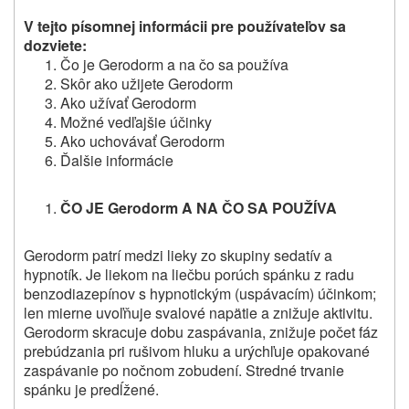
V tejto písomnej informácii pre používateľov sa
dozviete:
Čo je Gerodorm a na čo sa používa
Skôr ako užijete Gerodorm
Ako užívať Gerodorm
Možné vedľajšie účinky
Ako uchovávať Gerodorm
Ďalšie informácie
ČO JE Gerodorm A NA ČO SA POUŽÍVA
Gerodorm patrí medzi lieky zo skupiny sedatív a
hypnotík. Je liekom na liečbu porúch spánku z radu
benzodiazepínov s hypnotickým (uspávacím) účinkom;
len mierne uvoľňuje svalové napätie a znižuje aktivitu.
Gerodorm skracuje dobu zaspávania, znižuje počet fáz
prebúdzania pri rušivom hluku a urýchľuje opakované
zaspávanie po nočnom zobudení. Stredné trvanie
spánku je predĺžené.