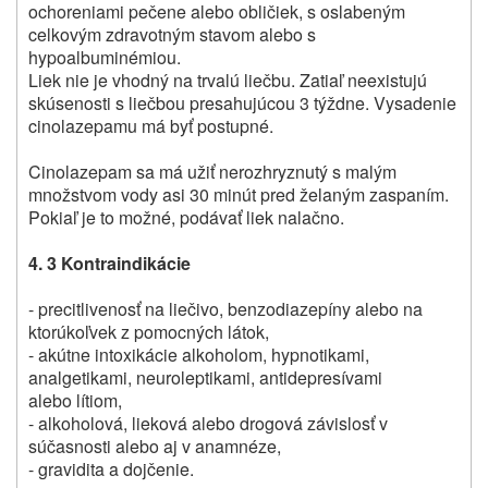
ochoreniami pečene alebo obličiek, s oslabeným
celkovým zdravotným stavom alebo s
hypoalbuminémiou.
Liek nie je vhodný na trvalú liečbu. Zatiaľ neexistujú
skúsenosti s liečbou presahujúcou 3 týždne. Vysadenie
cinolazepamu má byť postupné.
Cinolazepam sa má užiť nerozhryznutý s malým
množstvom vody asi 30 minút pred želaným zaspaním.
Pokiaľ je to možné, podávať liek nalačno.
4. 3 Kontraindikácie
- precitlivenosť na liečivo, benzodiazepíny alebo na
ktorúkoľvek z pomocných látok,
- akútne intoxikácie alkoholom, hypnotikami,
analgetikami, neuroleptikami, antidepresívami
alebo lítiom,
- alkoholová, lieková alebo drogová závislosť v
súčasnosti alebo aj v anamnéze,
- gravidita a dojčenie.