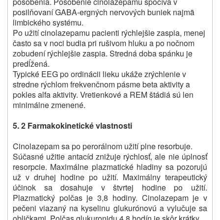
pôsobenia. Pôsobenie cinolazepamu spočíva v
posilňovaní GABA-ergných nervových buniek najmä
limbického systému.
Po užití cinolazepamu pacienti rýchlejšie zaspia, menej
často sa v noci budia pri rušivom hluku a po nočnom
zobudení rýchlejšie zaspia. Stredná doba spánku je
predĺžená.
Typické EEG po ordinácii lieku ukáže zrýchlenie v
stredne rýchlom frekvenčnom pásme beta aktivity a
pokles alfa aktivity. Vretienkové a REM štádiá sú len
minimálne zmenené.
5. 2 Farmakokinetické vlastnosti
Cinolazepam sa po perorálnom užití plne resorbuje.
Súčasné užitie antacíd znižuje rýchlosť, ale nie úplnosť
resorpcie. Maximálne plazmatické hladiny sa pozorujú
už v druhej hodine po užití. Maximálny terapeutický
účinok sa dosahuje v štvrtej hodine po užití.
Plazmatický polčas je 3,8 hodiny. Cinolazepam je v
pečeni viazaný na kyselinu glukurónovú a vylučuje sa
obličkami. Polčas glukuronidu 4,8 hodín je skôr krátky.