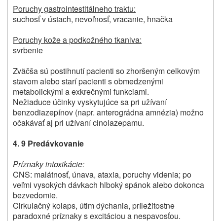
Poruchy gastrointestitálneho traktu:
suchosť v ústach, nevoľnosť, vracanie, hnačka
Poruchy kože a podkožného tkaniva:
svrbenie
Zväčša sú postihnutí pacienti so zhoršeným celkovým
stavom alebo starí pacienti s obmedzenými
metabolickými a exkrečnými funkciami.
Nežiaduce účinky vyskytujúce sa pri užívaní
benzodiazepínov (napr. anterográdna amnézia) možno
očakávať aj pri užívaní cinolazepamu.
4. 9 P
redávkovanie
Príznaky intoxikácie:
CNS: malátnosť, únava, ataxia, poruchy videnia; po
veľmi vysokých dávkach hlboký spánok alebo dokonca
bezvedomie.
Cirkulačný kolaps, útlm dýchania, príležitostne
paradoxné príznaky s excitáciou a nespavosťou.