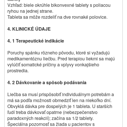
Vzhľad: biele okrúhle bikonvexné tablety s poliacou
ryhou na jednej strane.
Tableta sa môže rozdeliť na dve rovnaké polovice.
4. KLINICKÉ ÚDAJE
4. 1 Terapeutické indikácie
Poruchy spánku rôzneho pôvodu, ktoré si vyžadujú
medikamentóznu liečbu. Pred terapiou liekmi sa majú
vylúčiť somatické príčiny a vplyvy vonkajšieho
prostredia.
4. 2 Dávkovanie a spôsob podávania
Liečba sa musí prispôsobiť individuálnym potrebám a
má sa podľa možnosti obmedziť len na niekoľko dní.
Obvyklá dávka pre dospelých je 1 tableta. U starších
ľudí treba dávkovať opatrne (nebezpečenstvo
paradoxných reakcií); začína sa 1/2 tablety.
Špeciálna pozornosť sa žiada u pacientov s