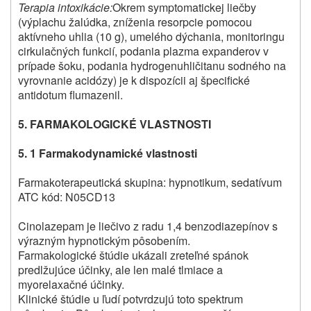
Terapia intoxikácie:
Okrem symptomatickej liečby
(výplachu žalúdka, zníženia resorpcie pomocou
aktívneho uhlia (10 g), umelého dýchania, monitoringu
cirkulačných funkcií, podania plazma expanderov v
prípade šoku, podania hydrogenuhličitanu sodného na
vyrovnanie acidózy) je k dispozícii aj špecifické
antidotum flumazenil.
5. FARMAKOLOGICKÉ VLASTNOSTI
5. 1 Farmakodynamické vlastnosti
Farmakoterapeutická skupina: hypnotikum, sedatívum
ATC kód: N05CD13
Cinolazepam je liečivo z radu 1,4 benzodiazepínov s
výrazným hypnotickým pôsobením.
Farmakologické štúdie ukázali zreteľné spánok
predlžujúce účinky, ale len malé tlmiace a
myorelaxačné účinky.
Klinické štúdie u ľudí potvrdzujú toto spektrum