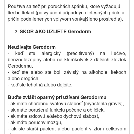
Používa sa tiež pri poruchách spánku, ktoré vyžadujú
liečbu liekmi (po vylúčení prípadných telesných príčin a
príčin podmienených vplyvom vonkajšieho prostredia).
SKÔR AKO UŽIJETE Gerodorm
Neužívajte Gerodorm
- keď ste alergický (precitlivený) na liečivo,
benzodiazepíny alebo na ktorúkoľvek z ďalších zložiek
Gerodormu,
- keď ste alebo ste boli závislý na alkohole, liekoch
alebo drogách,
- keď ste tehotná alebo dojčíte.
Buďte zvlášť opatrný pri užívaní Gerodormu
- ak máte chorobnú svalovú slabosť (myasténia gravis),
- ak máte porušenú funkciu pečene a obličiek,
- ak máte srdcovú a/alebo dychovú slabosť,
- ak máte poruchy mozgu,
- ak ste starší pacient alebo pacient v zlom celkovom