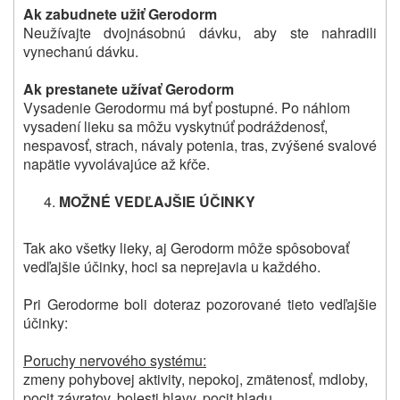
Ak zabudnete užiť Gerodorm
Neužívajte dvojnásobnú dávku, aby ste nahradili
vynechanú dávku.
Ak prestanete užívať Gerodorm
Vysadenie Gerodormu má byť postupné. Po náhlom
vysadení lieku sa môžu vyskytnúť podráždenosť,
nespavosť, strach, návaly potenia, tras, zvýšené svalové
napätie vyvolávajúce až kŕče.
MOŽNÉ VEDĽAJŠIE ÚČINKY
Tak ako všetky lieky, aj Gerodorm môže spôsobovať
vedľajšie účinky, hoci sa neprejavia u každého.
Pri Gerodorme boli doteraz pozorované tieto vedľajšie
účinky:
Poruchy nervového systému:
zmeny pohybovej aktivity, nepokoj, zmätenosť, mdloby,
pocit závratov, bolesti hlavy, pocit hladu.