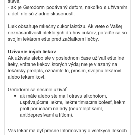
stave,
- ak je Gerodorm podávaný deťom, nakoľko s užívaním
u detí nie sú žiadne skúsenosti.
Liek obsahuje mliečny cukor laktózu. Ak viete o Vašej
neznášanlivosti niektorých druhov cukrov, poraďte sa so
svojim lekárom ešte pred začiatkom liečby.
Užívanie iných liekov
Ak užívate alebo ste v poslednom čase užívali ešte iné
lieky, vrátane liekov, ktorých výdaj nie je viazaný na
lekársky predpis, oznámte to, prosím, svojmu lekárovi
alebo lekárnikovi.
Gerodorm sa nesmie užívať:
ak máte alebo ste mali otravu alkoholom,
uspávajúcimi liekmi, liekmi tlmiacimi bolesť, liekmi
proti poruchám nálady (neuroleptikami,
antidepresívami a lítiom).
Váš lekár má byť presne informovaný o všetkých liekoch