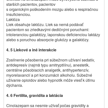
starších pacientov, pacientov
s organickým poškodením mozgu alebo s respiračnou
insuficienciou.
Laktóza
Liek obsahuje laktózu. Liek sa nemá podávať
pacientom so zriedkavými dedičnými poruchami:
intoleranciou galaktózy, laponskou deficienciou laktázy
alebo s poruchou absorpcie glukózy a galaktózy.
4. 5 Liekové a iné interakcie
Zosilnenie pôsobenia pri súbežnom užívaní sedatív,
antidepresív (najmä typu amitryptilínu), anestetík,
centrálne pôsobiacich analgetík, antihypertenzív,
myorelaxancií a pri konzumácii alkoholu. Súbežné
užívanie opioidov alebo hypnotík môže viesť k útlmu
dýchania.
4. 6
Fertilita, gravidita a laktácia
Cinolazepam sa nesmie užívať počas gravidity a