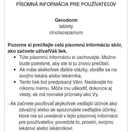
PÍSOMNÁ INFORMÁCIA PRE POUŽÍVATEĽOV
Gerodorm
tablety
cinolazepamum
Pozorne si prečítajte celú písomnú informáciu skôr,
ako začnete užívať
Váš liek.
Túto písomnú informáciu si uschovajte. Možno
bude potrebné, aby ste si ju znovu prečítali.
Ak máte akékoľvek ďalšie otázky, obráťte sa na
svojho lekára alebo lekárnika.
Tento liek bol predpísaný Vám. Nedávajte ho
nikomu inému. Môže mu uškodiť, dokonca aj
vtedy, ak má rovnaké príznaky ako Vy.
- Ak začnete pociťovať akýkoľvek vedľajší účinok ako
závažný alebo ak spozorujete vedľajšie účinky,
ktoré nie sú uvedené v tejto písomnej informácii
pre používateľov, povedzte to, prosím, svojmu
lekárovi alebo lekárnikovi.