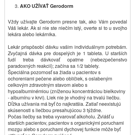
AKO UŽÍVAŤ Gerodorm
Vždy užívajte Gerodorm presne tak, ako Vám povedal
Váš lekár. Ak si nie ste niečím istý, overte si to u svojho
lekára alebo lekárnika.
Lekár prispôsobí dávku vašim individuálnym potrebám.
Zvyčajná dávka pre dospelých je 1 tableta. U starších
ľudí treba dávkovať opatrne (nebezpečenstvo
paradoxných reakcií); začína sa 1/2 tablety.
Špeciálna pozornosť sa žiada u pacientov s
ochoreniami pečene alebo obličiek, s oslabeným
celkovým zdravotným stavom alebo s
hypoalbuminémiou (zníženou koncentráciou bielkoviny
- albumínu v krvi). Liek nie je vhodný na trvalú liečbu.
Dĺžka užívania má byť čo najkratšia. Zatiaľ neexistujú
skúsenosti s liečbou presahujúcou 3 týždne.
Počas liečby sa treba vyvarovať alkoholu. Zvlášť u
starších pacientov, pacientov s organickými poruchami
mozgu alebo s poruchami dychovej funkcie môže byť