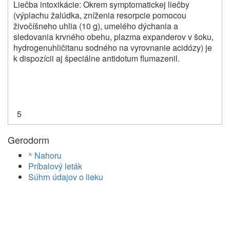
Liečba intoxikácie: Okrem symptomatickej liečby
(výplachu žalúdka, zníženia resorpcie pomocou
živočíšneho uhlia (10 g), umelého dýchania a
sledovania krvného obehu, plazma expanderov v šoku,
hydrogenuhličitanu sodného na vyrovnanie acidózy) je
k dispozícii aj špeciálne antidotum flumazenil.
5
Gerodorm
^ Nahoru
Príbalový leták
Súhrn údajov o lieku