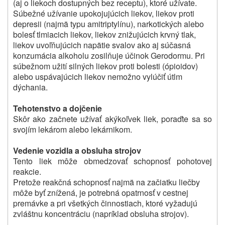
(aj o liekoch dostupných bez receptu), ktoré užívate.
Súbežné užívanie upokojujúcich liekov, liekov proti
depresii (najmä typu amitriptylínu), narkotických alebo
bolesť tlmiacich liekov, liekov znižujúcich krvný tlak,
liekov uvoľňujúcich napätie svalov ako aj súčasná
konzumácia alkoholu zosilňuje účinok Gerodormu. Pri
súbežnom užití silných liekov proti bolesti (ópioidov)
alebo uspávajúcich liekov nemožno vylúčiť útlm
dýchania.
Tehotenstvo a dojčenie
Skôr ako začnete užívať akýkoľvek liek, poraďte sa so
svojím lekárom alebo lekárnikom.
Vedenie vozidla a obsluha strojov
Tento liek môže obmedzovať schopnosť pohotovej
reakcie.
Pretože reakčná schopnosť najmä na začiatku liečby
môže byť znížená, je potrebná opatrnosť v cestnej
premávke a pri všetkých činnostiach, ktoré vyžadujú
zvláštnu koncentráciu (napríklad obsluha strojov).