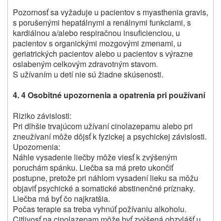
Pozornosť sa vyžaduje u pacientov s myasthenia gravis,
s porušenými hepatálnymi a renálnymi funkciami, s
kardiálnou a/alebo respiračnou insuficienciou, u
pacientov s organickými mozgovými zmenami, u
geriatrických pacientov alebo u pacientov s výrazne
oslabeným celkovým zdravotným stavom.
S užívaním u detí nie sú žiadne skúsenosti.
4. 4 Osobitné upozornenia a opatrenia pri používaní
Riziko závislosti:
Pri dlhšie trvajúcom užívaní cinolazepamu alebo pri
zneužívaní môže dôjsť k fyzickej a psychickej závislosti.
Upozornenia:
Náhle vysadenie liečby môže viesť k zvýšeným
poruchám spánku. Liečba sa má preto ukončiť
postupne, pretože pri náhlom vysadení lieku sa môžu
objaviť psychické a somatické abstinenčné príznaky.
Liečba má byť čo najkratšia.
Počas terapie sa treba vyhnúť požívaniu alkoholu.
Citlivosť na cinolazepam môže byť zvýšená obzvlášť u