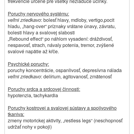
frekvencie určené pre všetky nežiaduce účinky.
Poruchy nervového systému:
veľmi zriedkavo
: bolesť hlavy,
mdloby, vertigo,
pocit
hladu,
„hang-over“ príznaky vrátane únavy, závratu,
bolesti hlavy a svalovej slabosti
„
Rebound effect“ po náhlom vysadení: dráždivosť,
nespavosť, strach, návaly potenia, tremor, zvýšené
svalové napätie až kŕče.
Psychické poruchy:
poruchy koncentrácie, ospanlivosť, depresívna nálada
veľmi zriedkavo
: delírium, agitovanosť, zmätenosť
Poruchy srdca a srdcovej činnosti:
hypotenzia, tachykardia
Poruchy kostrovej a svalovej sústavy a spojivového
tkaniva:
zmeny motorickej aktivity, „
restless legs“ (neschopnosť
udržať nohy v pokoji)