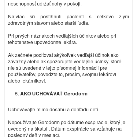
neschopnosť udržať nohy v pokoji.
Najviac sú postihnutí pacienti s celkovo zlým
zdravotným stavom alebo starší ľudia.
Pri prvých náznakoch vedľajších účinkov alebo pri
tehotenstve upovedomte lekára.
Ak začnete pociťovať akýkoľvek vedľajší účinok ako
závažný alebo ak spozorujete vedľajšie účinky, ktoré
nie sú uvedené v tejto písomnej informácii pre
používateľov, povedzte to, prosím, svojmu lekárovi
alebo lekárnikovi.
AKO UCHOVÁVAŤ Gerodorm
Uchovávajte mimo dosahu a dohľadu detí.
Nepoužívajte Gerodorm po dátume exspirácie, ktorý je
uvedený na škatuli. Dátum exspirácie sa vzťahuje na
posledný deň v mesiaci.