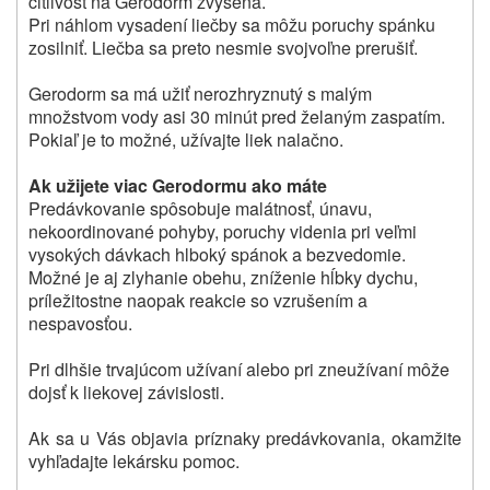
citlivosť na Gerodorm zvýšená.
Pri náhlom vysadení liečby sa môžu poruchy spánku
zosilniť. Liečba sa preto nesmie svojvoľne prerušiť.
Gerodorm sa má užiť nerozhryznutý s malým
množstvom vody asi 30 minút pred želaným zaspatím.
Pokiaľ je to možné, užívajte liek nalačno.
Ak užijete viac Gerodormu ako máte
Predávkovanie spôsobuje malátnosť, únavu,
nekoordinované pohyby, poruchy videnia pri veľmi
vysokých dávkach hlboký spánok a bezvedomie.
Možné je aj zlyhanie obehu, zníženie hĺbky dychu,
príležitostne naopak reakcie so vzrušením a
nespavosťou.
Pri dlhšie trvajúcom užívaní alebo pri zneužívaní môže
dojsť k liekovej závislosti.
Ak sa u Vás objavia príznaky predávkovania, okamžite
vyhľadajte lekársku pomoc.