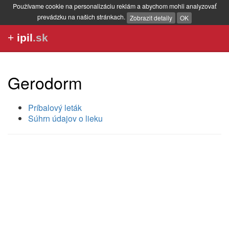
Používame cookie na personalizáciu reklám a abychom mohli analyzovať
prevádzku na našich stránkach.
Zobrazit detaily
OK
+
ipil
.sk
Gerodorm
Príbalový leták
Súhrn údajov o lieku