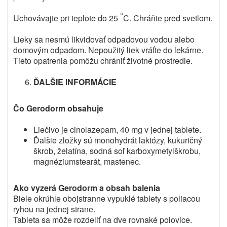
°
Uchovávajte pri teplote do 25
C. Chráňte pred svetlom.
Lieky sa nesmú likvidovať odpadovou vodou alebo
domovým odpadom. Nepoužitý liek vráťte do lekárne.
Tieto opatrenia pomôžu chrániť životné prostredie.
ĎALŠIE INFORMÁCIE
Čo Gerodorm obsahuje
Liečivo je
cinolazepam, 40 mg v jednej tablete.
Ďalšie zložky sú monohydrát laktózy, kukuričný
škrob, želatína, sodná soľ karboxymetylškrobu,
magnéziumstearát, mastenec.
Ako vyzerá Gerodorm a obsah balenia
Biele okrúhle obojstranne vypuklé tablety s poliacou
ryhou na jednej strane.
Tableta sa môže rozdeliť na dve rovnaké polovice.