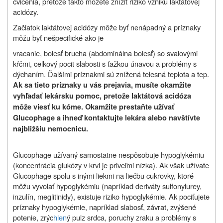
cvičenia, pretože takto môžete znížiť riziko vzniku laktátovej
acidózy.
Začiatok laktátovej acidózy môže byť nenápadný a príznaky
môžu byť nešpecifické ako je
vracanie, bolesť brucha (abdominálna bolesť) so svalovými
kŕčmi, celkový pocit slabosti s ťažkou únavou a problémy s
dýchaním. Ďalšími príznakmi sú znížená telesná teplota a tep.
Ak sa tieto príznaky u vás prejavia, musíte okamžite
vyhľadať lekársku pomoc, pretože laktátová acidóza
môže viesť ku kóme. Okamžite prestaňte užívať
Glucophage a ihneď kontaktujte lekára alebo navštívte
najbližšiu nemocnicu.
Glucophage užívaný samostatne nespôsobuje hypoglykémiu
(koncentrácia glukózy v krvi je priveľmi nízka). Ak však užívate
Glucophage spolu s inými liekmi na liečbu cukrovky, ktoré
môžu vyvolať hypoglykémiu (napríklad deriváty sulfonylurey,
inzulín, meglitinidy), existuje riziko hypoglykémie. Ak pociťujete
príznaky hypoglykémie, napríklad slabosť, závrat, zvýšené
potenie, zrýc
hlen
ý pulz srdca, poruchy zraku a problémy s