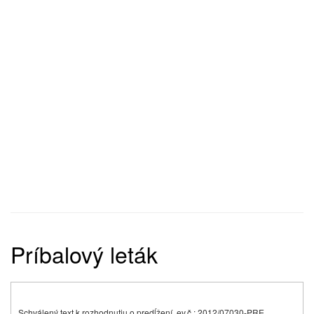
Príbalový leták
Schválený text k rozhodnutiu o predĺžení, ev.č.: 2012/07030-PRE