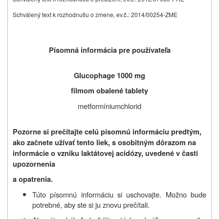
Schválený text k rozhodnutiu o zmene, ev.č.: 2014/00254-ZME
Písomná informácia pre používateľa
Glucophage 1000 mg
filmom obalené tablety
metformíniumchlorid
Pozorne si prečítajte celú písomnú informáciu predtým,
ako začnete užívať tento liek,
s osobitným dôrazom na
informácie o vzniku laktátovej acidózy, uvedené v časti
upozornenia
a opatrenia.
Túto písomnú informáciu si uschovajte. Možno bude
potrebné, aby ste si ju znovu prečítali.