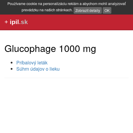
Používame cookie na personalizáciu reklám a abychom mohli analyzovať
prevádzku na našich stránkach.
Zobrazit detaily
OK
+
ipil
.sk
Glucophage 1000 mg
Príbalový leták
Súhrn údajov o lieku