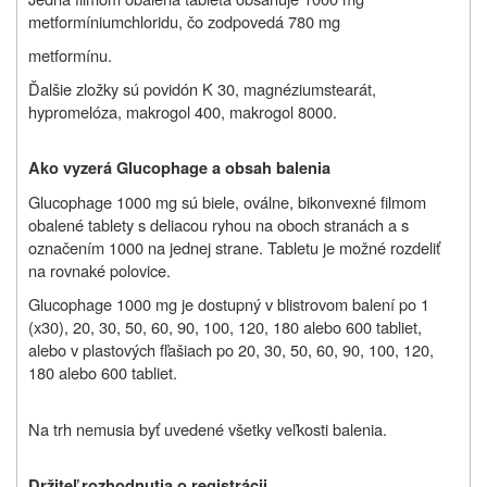
metformíniumchloridu, čo zodpovedá 780 mg
metformínu.
Ďalšie zložky sú povidón K 30, magnéziumstearát,
hypromelóza, makrogol 400, makrogol 8000.
Ako vyzerá Glucophage a obsah balenia
Glucophage 1000 mg sú biele, oválne, bikonvexné filmom
obalené tablety s deliacou ryhou na oboch stranách a s
označením 1000 na jednej strane. Tabletu je možné rozdeliť
na rovnaké polovice.
Glucophage 1000 mg je dostupný v blistrovom balení po 1
(x30), 20, 30, 50, 60, 90, 100, 120, 180 alebo 600 tabliet,
alebo v plastových fľašiach po 20, 30, 50, 60, 90, 100, 120,
180 alebo 600 tabliet.
Na trh nemusia byť uvedené všetky veľkosti balenia.
Držiteľ rozhodnutia o registrácii