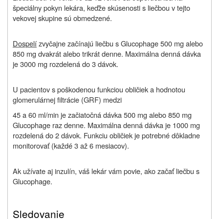
špeciálny pokyn lekára, keďže skúsenosti s liečbou v tejto
vekovej skupine sú obmedzené.
Dospelí
zvyčajne začínajú liečbu s Glucophage 500 mg alebo
850 mg dvakrát alebo trikrát denne. Maximálna denná dávka
je 3000 mg rozdelená do 3 dávok.
U pacientov s poškodenou funkciou obličiek a hodnotou
glomerulárnej filtrácie (GRF) medzi
45 a 60 ml/min je začiatočná dávka 500 mg alebo 850 mg
Glucophage raz denne. Maximálna denná dávka je 1000 mg
rozdelená do 2 dávok. Funkciu obličiek je potrebné dôkladne
monitorovať (každé 3 až 6 mesiacov).
Ak užívate aj inzulín, váš lekár vám povie, ako začať liečbu s
Glucophage.
Sledovanie