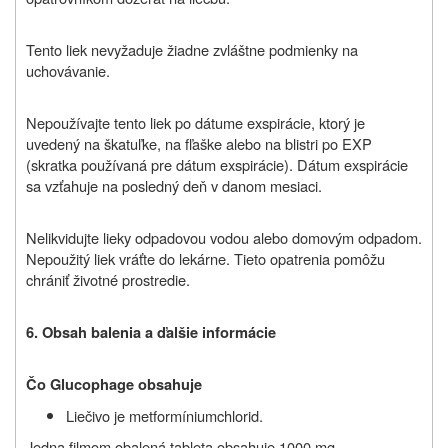
Tento liek nevyžaduje žiadne zvláštne podmienky na
uchovávanie.
Nepoužívajte tento liek po dátume exspirácie, ktorý je
uvedený na škatuľke, na fľaške alebo na blistri po EXP
(skratka používaná pre dátum exspirácie). Dátum exspirácie
sa vzťahuje na posledný deň v danom mesiaci.
Nelikvidujte lieky odpadovou vodou alebo domovým odpadom.
Nepoužitý liek vráťte do lekárne. Tieto opatrenia pomôžu
chrániť životné prostredie.
6. Obsah balenia a ďalšie informácie
Čo Glucophage obsahuje
Liečivo je metformíniumchlorid.
Jedna filmom obalená tableta obsahuje 1000 mg