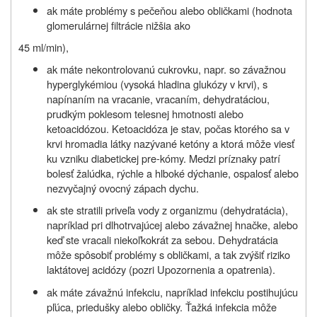
ak máte problémy s pečeňou alebo obličkami (hodnota
glomerulárnej filtrácie nižšia ako
45 ml/min),
ak máte nekontrolovanú cukrovku, napr. so závažnou
hyperglykémiou (vysoká hladina glukózy v krvi), s
napínaním na vracanie, vracaním, dehydratáciou,
prudkým poklesom telesnej hmotnosti alebo
ketoacidózou. Ketoacidóza je stav, počas ktorého sa v
krvi hromadia látky nazývané ketóny a ktorá môže viesť
ku vzniku diabetickej pre-kómy. Medzi príznaky patrí
bolesť žalúdka, rýchle a hlboké dýchanie, ospalosť alebo
nezvyčajný ovocný zápach dychu.
ak ste stratili priveľa vody z organizmu (dehydratácia),
napríklad pri dlhotrvajúcej alebo závažnej hnačke, alebo
keď ste vracali niekoľkokrát za sebou. Dehydratácia
môže spôsobiť problémy s obličkami, a tak zvýšiť riziko
laktátovej acidózy (pozri
Upozornenia a
opatrenia).
ak máte závažnú infekciu, napríklad infekciu postihujúcu
pľúca, priedušky alebo obličky. Ťažká infekcia môže