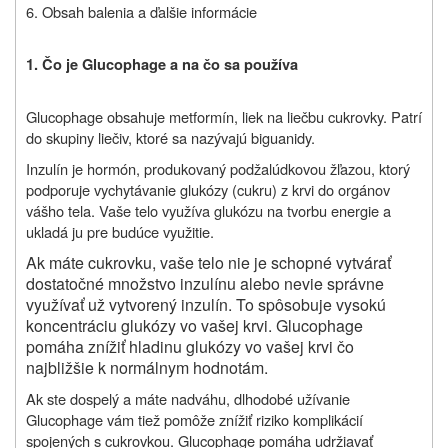
6.
Obsah balenia a ďalšie informácie
1. Čo je Glucophage a na čo sa používa
Glucophage obsahuje metformín, liek na liečbu cukrovky. Patrí
do skupiny liečiv, ktoré sa nazývajú biguanidy.
Inzulín je hormón, produkovaný podžalúdkovou žľazou, ktorý
podporuje vychytávanie glukózy (cukru) z krvi do orgánov
vášho tela. Vaše telo využíva glukózu na tvorbu energie a
ukladá ju pre budúce využitie.
Ak máte cukrovku, vaše telo nie je schopné vytvárať
dostatočné množstvo inzulínu alebo nevie správne
využívať už vytvorený inzulín. To spôsobuje vysokú
koncentráciu glukózy vo vašej krvi. Glucophage
pomáha znížiť hladinu glukózy vo vašej krvi čo
najbližšie k normálnym hodnotám.
Ak ste dospelý a máte nadváhu, dlhodobé užívanie
Glucophage vám tiež pomôže znížiť riziko komplikácií
spojených s cukrovkou. Glucophage pomáha udržiavať