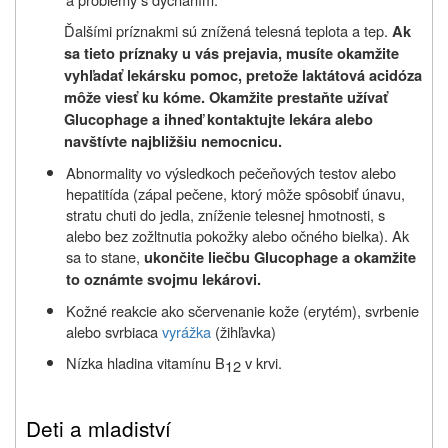
Ďalšími príznakmi sú znížená telesná teplota a tep.
Ak
sa tieto príznaky u vás prejavia, musíte okamžite
vyhľadať lekársku pomoc, pretože laktátová acidóza
môže viesť ku kóme. Okamžite prestaňte užívať
Glucophage a ihneď kontaktujte lekára alebo
navštívte najbližšiu nemocnicu.
Abnormality vo výsledkoch pečeňových testov alebo
hepatitída (zápal pečene, ktorý môže spôsobiť únavu,
stratu chuti do jedla, zníženie telesnej hmotnosti, s
alebo bez zožltnutia pokožky alebo očného bielka). Ak
sa to stane,
ukončite liečbu Glucophage a okamžite
to oznámte svojmu lekárovi.
Kožné reakcie ako sčervenanie kože (erytém), svrbenie
alebo svrbiaca
vyrážka
(žihľavka)
Nízka hladina vitamínu B
v krvi.
12
Deti a mladiství