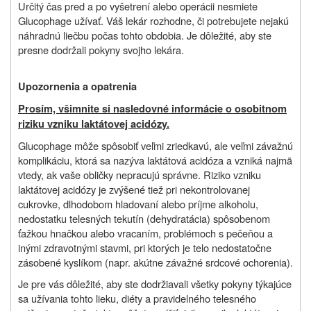
Určitý čas pred a po vyšetrení alebo operácii nesmiete
Glucophage užívať. Váš lekár rozhodne, či potrebujete nejakú
náhradnú liečbu počas tohto obdobia. Je dôležité, aby ste
presne dodržali pokyny svojho lekára.
Upozornenia a opatrenia
Prosím, všimnite si nasledovné informácie o osobitnom
riziku vzniku laktátovej acidózy.
Glucophage môže spôsobiť veľmi zriedkavú, ale veľmi závažnú
komplikáciu, ktorá sa nazýva laktátová acidóza a vzniká najmä
vtedy, ak vaše obličky nepracujú správne. Riziko vzniku
laktátovej acidózy je zvýšené tiež pri nekontrolovanej
cukrovke, dlhodobom hladovaní alebo príjme alkoholu,
nedostatku telesných tekutín (dehydratácia) spôsobenom
ťažkou hnačkou alebo vracaním, problémoch s pečeňou a
inými zdravotnými stavmi, pri ktorých je telo nedostatočne
zásobené kyslíkom (napr. akútne závažné srdcové ochorenia).
Je pre vás dôležité, aby ste dodržiavali všetky pokyny týkajúce
sa užívania tohto lieku, diéty a pravidelného telesného