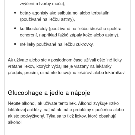
zvýšením tvorby moču),
beta
-agonisty ako salbutamol alebo terbutalín
2
(používané na liečbu astmy),
kortikosteroidy (používané na liečbu širokého spektra
ochorení, napríklad ťažké zápaly kože alebo astmy),
iné lieky používané na liečbu cukrovky.
Ak užívate alebo ste v poslednom čase užívali ešte iné lieky,
vrátane liekov, ktorých výdaj nie je viazaný na lekársky
predpis, prosím, oznámte to svojmu lekárovi alebo lekárnikovi.
Glucophage a jedlo a nápoje
Nepite alkohol, ak užívate tento liek. Alkohol zvyšuje riziko
laktátovej acidózy, najmä ak máte problémy s pečeňou alebo
ak ste podvyživený. Týka sa to tiež liekov, ktoré obsahujú
alkohol.