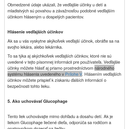
Obmedzené údaje ukázali, že vedľajšie účinky u detí a
mladistvých sú povahou a závažnosťou podobné vedľajším
účinkom hláseným u dospelých pacientov.
H
l
ásenie vedľajších účinkov
Ak sa u vás vyskytne akýkoľvek vedľajší účinok, obráťte sa na
svojho lekára, alebo lekárnika.
To sa týka aj akýchkoľvek vedľajších účinkov, ktoré nie sú
uvedené v tejto písomnej informácii pre používateľa. Vedľajšie
účinky môžete hlásiť aj priamo prostredníctvom
národného
systému hlásenia uvedeného v
Prílohe V
. Hlásením vedľajších
účinkov môžete prispieť k získaniu ďalších informácií o
bezpečnosti tohto lieku.
5. Ako uchovávať Glucophage
Tento liek uchovávajte mimo dohľadu a dosahu detí. Ak je
liekom Glucophage liečené dieťa, odporúča sa rodičom a
opatrovníkom dozerať na liečbu.