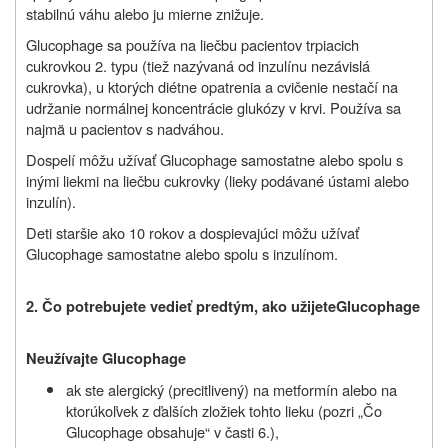
stabilnú váhu alebo ju mierne znižuje.
Glucophage sa používa na liečbu pacientov trpiacich
cukrovkou 2. typu (tiež nazývaná od inzulínu nezávislá
cukrovka), u ktorých diétne opatrenia a cvičenie nestačí na
udržanie normálnej koncentrácie glukózy v krvi. Používa sa
najmä u pacientov s nadváhou.
Dospelí môžu užívať Glucophage samostatne alebo spolu s
inými liekmi na liečbu cukrovky (lieky podávané ústami alebo
inzulín).
Deti staršie ako 10 rokov a dospievajúci môžu užívať
Glucophage samostatne alebo spolu s inzulínom.
2.
Čo potrebujete vedieť predtým, ako užijete
Glucophage
Neužívajte Glucophage
ak ste alergický (precitlivený) na metformín alebo na
ktorúkoľvek z ďalších zložiek tohto lieku (pozri „Čo
Glucophage obsahuje“ v časti 6.),