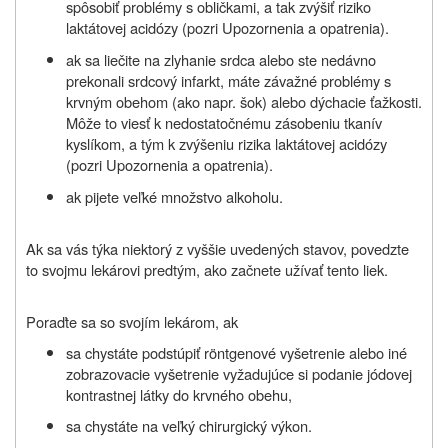
spôsobiť problémy s obličkami, a tak zvýšiť riziko
laktátovej acidózy (pozri
Upozornenia a
opatrenia
).
ak sa liečite na zlyhanie srdca alebo ste nedávno
prekonali srdcový infarkt, máte závažné problémy s
krvným obehom (ako napr. šok) alebo dýchacie ťažkosti.
Môže to viesť k nedostatočnému zásobeniu tkanív
kyslíkom, a tým k zvýšeniu rizika laktátovej acidózy
(pozri
Upozornenia a
opatrenia
).
ak pijete veľké množstvo alkoholu.
Ak sa vás týka niektorý z vyššie uvedených stavov, povedzte
to svojmu lekárovi predtým, ako začnete užívať tento liek.
Poraďte sa so svojím lekárom, ak
sa chystáte podstúpiť röntgenové vyšetrenie alebo iné
zobrazovacie vyšetrenie vyžadujúce si podanie jódovej
kontrastnej látky do krvného obehu,
sa chystáte na veľký chirurgický výkon.