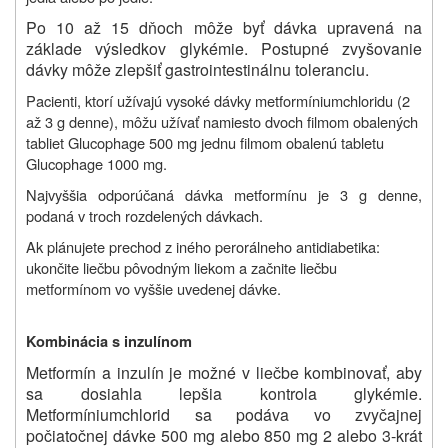
Po 10 až 15 dňoch môže byť dávka upravená na
základe výsledkov glykémie. Postupné zvyšovanie
dávky môže zlepšiť gastrointestinálnu toleranciu.
Pacienti, ktorí užívajú vysoké dávky metformíniumchloridu (2
až 3 g denne), môžu užívať namiesto dvoch filmom obalených
tabliet Glucophage 500 mg jednu filmom obalenú tabletu
Glucophage 1000 mg.
Najvyššia odporúčaná dávka metformínu je 3 g denne,
podaná v troch rozdelených dávkach.
Ak plánujete prechod z iného perorálneho antidiabetika:
ukončite liečbu pôvodným liekom a začnite liečbu
metformínom vo vyššie uvedenej dávke.
Kombinácia s inzulínom
Metformín a inzulín je možné v liečbe kombinovať, aby
sa dosiahla lepšia kontrola glykémie.
Metformíniumchlorid sa podáva vo zvyčajnej
počiatočnej dávke 500 mg alebo 850 mg 2 alebo 3-krát