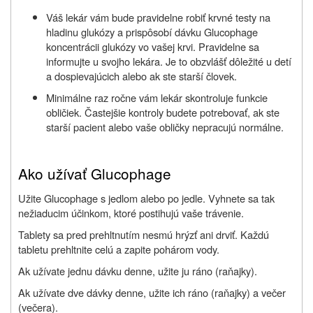
Váš lekár vám bude pravidelne robiť krvné testy na
hladinu glukózy a prispôsobí dávku Glucophage
koncentrácii glukózy vo vašej krvi. Pravidelne sa
informujte u svojho lekára. Je to obzvlášť dôležité u detí
a dospievajúcich alebo ak ste starší človek.
Minimálne raz ročne vám lekár skontroluje funkcie
obličiek. Častejšie kontroly budete potrebovať, ak ste
starší pacient alebo vaše obličky nepracujú normálne.
Ako užívať Glucophage
Užite Glucophage s jedlom alebo po jedle. Vyhnete sa tak
nežiaducim účinkom, ktoré postihujú vaše trávenie.
Tablety sa pred prehltnutím nesmú hrýzť ani drviť. Každú
tabletu prehltnite celú a zapite pohárom vody.
Ak užívate jednu dávku denne, užite ju ráno (raňajky).
Ak užívate dve dávky denne, užite ich ráno (raňajky) a večer
(večera).