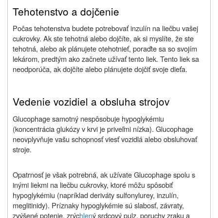
Tehotenstvo a dojčenie
Počas tehotenstva budete potrebovať inzulín na liečbu vašej
cukrovky. Ak ste tehotná alebo dojčíte, ak si myslíte, že ste
tehotná, alebo ak plánujete otehotnieť, poraďte sa so svojím
lekárom, predtým ako začnete užívať tento liek. Tento liek sa
neodporúča, ak dojčíte alebo plánujete dojčiť svoje dieťa.
Vedenie vozidiel a obsluha strojov
Glucophage samotný nespôsobuje hypoglykémiu
(koncentrácia glukózy v krvi je priveľmi nízka). Glucophage
neovplyvňuje vašu schopnosť viesť vozidlá alebo obsluhovať
stroje.
Opatrnosť je však potrebná, ak užívate Glucophage spolu s
inými liekmi na liečbu cukrovky, ktoré môžu spôsobiť
hypoglykémiu (napríklad deriváty sulfonylurey, inzulín,
meglitinidy). Príznaky hypoglykémie sú slabosť, závraty,
zvýšené potenie, zrýc
hlen
ý srdcový pulz, poruchy zraku a