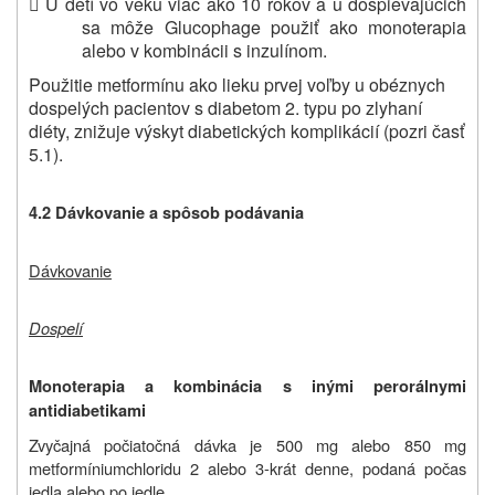

U detí vo veku viac ako 10 rokov a u dospievajúcich
sa môže Glucophage použiť ako monoterapia
alebo v kombinácii s inzulínom.
Použitie metformínu ako lieku prvej voľby u obéznych
dospelých pacientov s diabetom 2. typu po zlyhaní
diéty, znižuje výskyt diabetických komplikácií (pozri časť
5.1).
4.2 Dávkovanie a spôsob podávania
Dávkovanie
Dospelí
Monoterapia a kombinácia s inými perorálnymi
antidiabetikami
Zvyčajná počiatočná dávka je 500 mg alebo 850 mg
metformíniumchloridu 2 alebo 3-krát denne, podaná počas
jedla alebo po jedle.