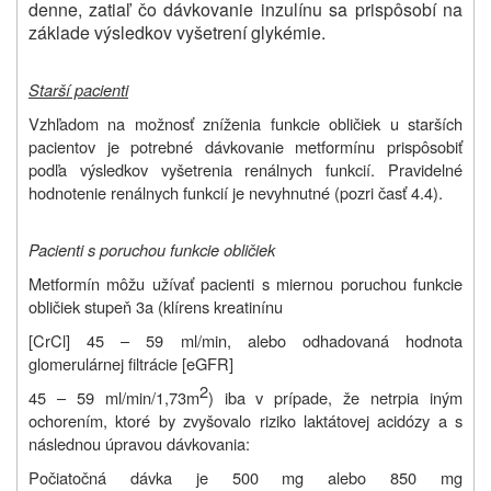
denne, zatiaľ čo dávkovanie inzulínu sa prispôsobí na
základe výsledkov vyšetrení glykémie.
Starší pacienti
Vzhľadom na možnosť zníženia funkcie obličiek u starších
pacientov je potrebné dávkovanie metformínu prispôsobiť
podľa výsledkov vyšetrenia renálnych funkcií. Pravidelné
hodnotenie renálnych funkcií je nevyhnutné (pozri časť 4.4).
Pacienti s poruchou funkcie obličiek
Metformín môžu užívať pacienti s miernou poruchou funkcie
obličiek stupeň 3a (klírens kreatinínu
[CrCl] 45 – 59 ml/min,
alebo odhadovaná hodnota
glomerulárnej filtrácie [eGFR]
2
45 – 59 ml/min/1,73m
) iba v prípade, že netrpia iným
ochorením, ktoré by zvyšovalo riziko laktátovej acidózy a s
následnou úpravou dávkovania:
Počiatočná dávka je 500 mg alebo 850 mg