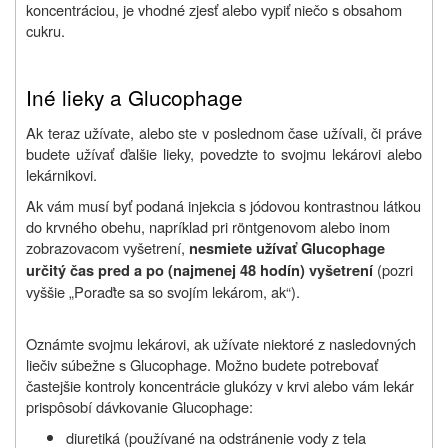
koncentráciou, je vhodné zjesť alebo vypiť niečo s obsahom
cukru.
Iné lieky a Glucophage
Ak teraz užívate, alebo ste v poslednom čase užívali, či práve
budete užívať ďalšie lieky, povedzte to svojmu lekárovi alebo
lekárnikovi.
Ak vám musí byť podaná injekcia s jódovou kontrastnou látkou
do krvného obehu, napríklad pri röntgenovom alebo inom
zobrazovacom vyšetrení,
nesmiete užívať Glucophage
(pozri
určitý čas pred a po (najmenej 48 hodín) vyšetrení
vyššie „Poraďte sa so svojím lekárom, ak“).
Oznámte svojmu lekárovi, ak užívate niektoré z nasledovných
liečiv súbežne s Glucophage. Možno budete potrebovať
častejšie kontroly koncentrácie glukózy v krvi alebo vám lekár
prispôsobí dávkovanie Glucophage:
diuretiká (používané na odstránenie vody z tela