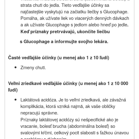
strata chuti do jedla. Tieto vedľajšie účinky sa
najčastejšie vyskytujú na začiatku liečby s Glucophage.
Pomáha, ak užívate liek vo viacerých denných dávkach
a ak užívate Glucophage s jedlom alebo hneď po jedle
.
Keď príznaky pretrvávajú, ukončite liečbu
s Glucophage a informujte svojho lekára.
Časté vedľajšie účinky (u menej ako 1 z 10 ľudí)
Zmeny chuti.
Veľmi zriedkavé vedľajšie účinky (u menej ako 1 z 10 000
ľudí)
Laktátová acidóza. Je to veľmi zriedkavá, ale závažná
komplikácia, ktorá vzniká najmä, ak vaše obličky
nepracujú správne.
Príznaky laktátovej acidózy sú nešpecifické ako je
vracanie, bolesť brucha (abdominálna bolesť) so
svalovými kŕčmi, celkový pocit slabosti s ťažkou únavou
a problémy s dýchaním.