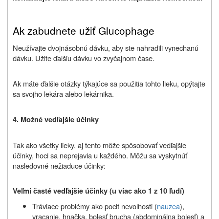
Ak zabudnete užiť Glucophage
Neužívajte dvojnásobnú dávku, aby ste nahradili vynechanú
dávku. Užite ďalšiu dávku vo zvyčajnom čase.
Ak máte ďalšie otázky týkajúce sa použitia tohto lieku, opýtajte
sa svojho lekára alebo lekárnika.
4. Možné vedľajšie účinky
Tak ako všetky lieky, aj tento môže spôsobovať vedľajšie
účinky, hoci sa neprejavia u každého. Môžu sa vyskytnúť
nasledovné nežiaduce účinky:
Veľmi časté vedľajšie účinky (u viac ako 1 z 10 ľudí)
Tráviace problémy ako pocit nevoľnosti (
nauzea
),
vracanie, hnačka, bolesť brucha (abdominálna bolesť) a