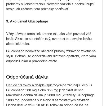
problémy s koncentráciou. Neveďte vozidlá a neobsluhujte
stroje, ak začnete tieto príznaky pociťovať.
3. Ako užívať Glucophage
Vždy užívajte tento liek presne tak, ako vám povedal váš
lekár. Ak si nie ste niečím istý, overte si to u svojho lekára
alebo lekárnika.
Glucophage nedokáže nahradiť prínosy zdravého životného
štýlu. Pokračujte v dodržiavaní diétnych opatrení, ktoré vám
odporučil lekár a pravidelne cvičte.
Odporúčaná dávka
Deti od 10 rokov a dospievajúci
zvyčajne začínajú liečbu s
Glucophage 500 mg alebo 850 mg jedenkrát denne.
Maximálna denná dávka je 2000 mg (2 tablety Glucophage
1000 mg) podávaná v 2 alebo 3 samostatných dávkach.
Liečba detí vo veku 10 až 12 rokov sa odporúča iba na