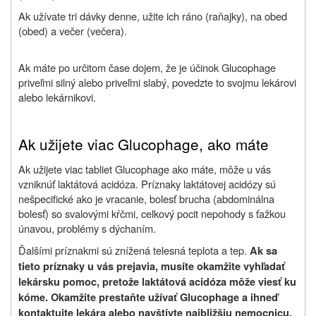
Ak užívate tri dávky denne, užite ich ráno (raňajky), na obed
(obed) a večer (večera).
Ak máte po určitom čase dojem, že je účinok Glucophage
priveľmi silný alebo priveľmi slabý, povedzte to svojmu lekárovi
alebo lekárnikovi.
Ak užijete viac Glucophage, ako máte
Ak užijete viac tabliet Glucophage ako máte, môže u vás
vzniknúť laktátová acidóza. Príznaky laktátovej acidózy sú
nešpecifické ako je vracanie, bolesť brucha (abdominálna
bolesť) so svalovými kŕčmi, celkový pocit nepohody s ťažkou
únavou, problémy s dýchaním.
Ďalšími príznakmi sú znížená telesná teplota a tep.
Ak sa
tieto príznaky u vás prejavia, musíte okamžite vyhľadať
lekársku pomoc, pretože laktátová acidóza môže viesť ku
kóme. Okamžite prestaňte užívať Glucophage a ihneď
kontaktujte lekára alebo navštívte najbližšiu nemocnicu.