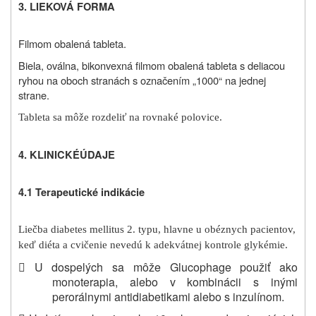
3. LIEKOVÁ FORMA
Filmom obalená tableta.
Biela, oválna, bikonvexná filmom obalená tableta s deliacou
ryhou na oboch stranách s označením „1000“ na jednej
strane.
Tableta sa môže rozdeliť na rovnaké polovice.
4.
KLINICKÉ
ÚDAJE
4.1 Terapeutické indikácie
Liečba diabetes mellitus 2. typu, hlavne u obéznych pacientov,
keď diéta a cvičenie nevedú k adekvátnej kontrole glykémie.

U dospelých sa môže Glucophage použiť ako
monoterapia, alebo v kombinácii s inými
perorálnymi antidiabetikami alebo s inzulínom.