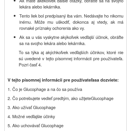
Ak máte akékoľvek ďalšie otázky, obráťte sa na svojho
lekára alebo lekárnika.
Tento liek bol predpísaný iba vám. Nedávajte ho nikomu
inému. Môže mu uškodiť, dokonca aj vtedy, ak má
rovnaké príznaky ochorenia ako vy.
Ak sa u vás vyskytne akýkoľvek vedľajší účinok, obráťte
sa na svojho lekára alebo lekárnika.
To sa týka aj akýchkoľvek vedľajších účinkov, ktoré nie
sú uvedené v tejto písomnej informácii pre používateľa.
Pozri časť 4.
V tejto písomnej informácii pre používateľa
sa dozviete:
1. Čo je Glucophage a na čo sa používa
2.
Čo potrebujete vedieť predtým, ako užijete
Glucophage
3. Ako užívať Glucophage
4. Možné vedľajšie účinky
5. Ako uchovávať Glucophage