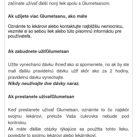
začínate užívať ďalší nový liek spolu s Glumetsanom.
Ak užijete viac Glumetsanu, ako máte
Oznámte to lekárovi alebo kontaktujte najbližšiu nemocnicu,
vezmite si so sebou liek alebo túto písomnú informáciu pre
používateľa.
Ak zabudnete užiť
Glumetsan
Užite vynechanú dávku ihneď ako si spomeniete, no ak by ste
mali ďalšiu pravidelnú dávku užiť skôr ako za 2 hodiny,
pravidelnú dávku vynechajte.
Nikdy neužívajte dve dávky naraz.
Ak prestanete užívať
Glumetsan
Keď prestanete užívať Glumetsan, oznámte to čo najskôr
svojmu lekárovi, pretože Vaša cukrovka nebude pod
kontrolou.
Ak máte ďalšie otázky týkajúce sa použitia tohto lieku,
povedzte to svojmu lekárovi alebo lekárnikovi
.