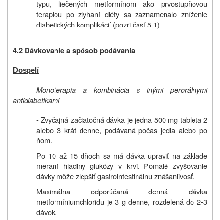
typu, liečených metformínom ako prvostupňovou
terapiou po zlyhaní diéty sa zaznamenalo zníženie
diabetických komplikácií (pozri časť 5.1).
4.2
Dávkovanie a spôsob podávania
Dospelí
Monoterapia a kombinácia s inými perorálnymi
antidiabetikami
- Zvyčajná začiatočná dávka je jedna 500 mg tableta 2
alebo 3 krát denne, podávaná počas jedla alebo po
ňom.
Po 10 až 15 dňoch sa má dávka upraviť na základe
meraní hladiny glukózy v krvi. Pomalé zvyšovanie
dávky môže zlepšiť gastrointestinálnu znášanlivosť.
Maximálna odporúčaná denná dávka
metformíniumchloridu je 3 g denne, rozdelená do 2-3
dávok.