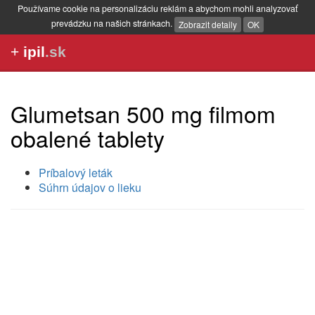
Používame cookie na personalizáciu reklám a abychom mohli analyzovať
prevádzku na našich stránkach.
Zobrazit detaily
OK
+
ipil
.sk
Glumetsan 500 mg filmom
obalené tablety
Príbalový leták
Súhrn údajov o lieku