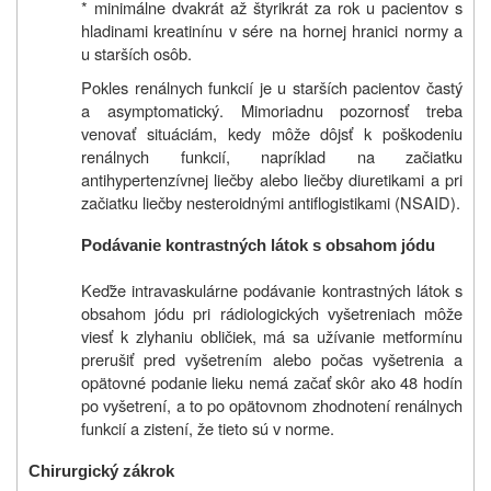
* minimálne dvakrát až štyrikrát za rok u pacientov s
hladinami kreatinínu v sére na hornej hranici normy a
u starších osôb.
Pokles renálnych funkcií je u starších pacientov častý
a asymptomatický. Mimoriadnu pozornosť treba
venovať situáciám, kedy môže dôjsť k poškodeniu
renálnych funkcií, napríklad na začiatku
antihypertenzívnej liečby alebo liečby diuretikami a pri
začiatku liečby nesteroidnými antiflogistikami (NSAID).
Podávanie kontrastných látok s obsahom jódu
Keďže intravaskulárne podávanie kontrastných látok s
obsahom jódu pri rádiologických vyšetreniach môže
viesť k zlyhaniu obličiek, má sa užívanie metformínu
prerušiť pred vyšetrením alebo počas vyšetrenia a
opätovné podanie lieku nemá začať skôr ako 48 hodín
po vyšetrení, a to po opätovnom zhodnotení renálnych
funkcií a zistení, že tieto sú v norme.
Chirurgický zákrok