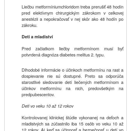
Liečbu metformíniumchloridom treba prerušiť 48 hodín
pred elektívnym chirurgickým zákrokom v celkovej
anestézii a nepokračovať v nej skôr ako 48 hodín po
zákroku.
Deti a mladiství
Pred začiatkom liečby metformínom musí byť
potvrdená diagnóza diabetes melitus 2. typu.
Dlhodobé informácie o účinkoch metformínu na rast a
dospievanie nie sú dostupné. Preto sa odporúča
starostlivé sledovanie detí liečených metformínom a
účinkov metformínu na nich, predovšetkým na
predpubescentov.
Deti vo veku 10 až 12 rokov
Kontrolovanej klinickej štúdie vykonanej na deťoch a
mladistvých sa zúčastnilo iba 15 osôb vo veku 10 až
12 rokov. Aj keď sa účinnosť a bezpečnosť u detí vo