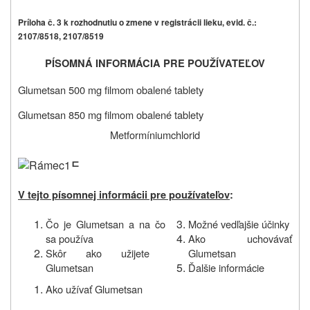
Príloha č. 3 k rozhodnutiu o zmene v registrácii lieku, evid. č.:
2107/8518, 2107/8519
PÍSOMNÁ INFORMÁCIA PRE POUŽÍVATEĽOV
Glumetsan 500 mg filmom obalené tablety
Glumetsan 850 mg filmom obalené tablety
Metformíniumchlorid
ﾧ
V tejto písomnej informácii pre používateľov
:
Čo je Glumetsan a na čo
Možné vedľajšie účinky
sa používa
Ako uchovávať
Skôr ako užijete
Glumetsan
Glumetsan
Ďalšie informácie
Ako užívať
Glumetsan