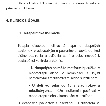
Biela okrúhla bikonvexná filmom obalená tableta s
priemerom 11 mm.
4.
KLINICKÉ ÚDAJE
Terapeutické indikácie
Terapia diabetes mellitus 2. typu u dospelých
pacientov, predovšetkým u pacientov s nadváhou, keď
diétne opatrenia a cvičenia sami o sebe nevedú k
dostatočnej kontrole glykémie.
-
používať v
U dospelých sa môže metformín
monoterapii alebo v kombinácii s inými
perorálnymi antidiabetikami alebo s inzulínom.
-
U detí vo veku od 10 a viac rokov a
sa môže metformín používať v
mladistvých
monoterapii alebo v kombinácii s inzulínom.
U dospelých pacientov s nadváhou, s diabetom 2.