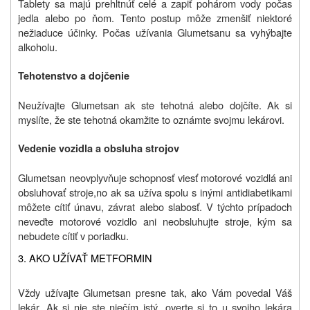
Tablety sa majú prehltnúť celé a zapiť pohárom vody počas
jedla alebo po ňom. Tento postup môže zmenšiť niektoré
nežiaduce účinky. Počas užívania Glumetsanu sa vyhýbajte
alkoholu.
Tehotenstvo a dojčenie
Neužívajte Glumetsan ak ste tehotná alebo dojčíte. Ak si
myslíte, že ste tehotná okamžite to oznámte svojmu lekárovi.
Vedenie vozidla a obsluha strojov
Glumetsan neovplyvňuje schopnosť viesť motorové vozidlá ani
obsluhovať stroje,
no ak sa užíva spolu s inými antidiabetikami
môžete cítiť únavu, závrat alebo slabosť. V týchto prípadoch
neveďte motorové vozidlo ani neobsluhujte stroje, kým sa
nebudete cítiť v poriadku.
3. AKO UŽÍVAŤ METFORMIN
Vždy užívajte Glumetsan presne tak, ako Vám povedal Váš
lekár. Ak si nie ste niečím istý, overte si to u svojho lekára