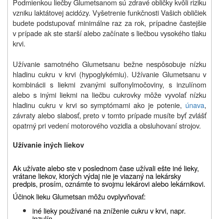
Podmienkou liečby Glumetsanom sú zdravé obličky kvôli riziku
vzniku laktátovej acidózy. Vyšetrenie funkčnosti Vašich obličiek
budete podstupovať minimálne raz za rok, prípadne častejšie
v prípade ak ste starší alebo začínate s liečbou vysokého tlaku
krvi.
Užívanie samotného Glumetsanu bežne nespôsobuje nízku
hladinu cukru v krvi (hypoglykémiu). Užívanie Glumetsanu v
kombinácii s liekmi zvanými sulfonylmočoviny, s inzulínom
alebo s inými liekmi na liečbu cukrovky môže vyvolať nízku
hladinu cukru v krvi so symptómami ako je potenie,
únava
,
závraty alebo slabosť, preto v tomto prípade musíte byť zvlášť
opatrný pri vedení motorového vozidla a obsluhovaní strojov.
U
žívanie iných liekov
Ak užívate alebo ste v poslednom čase užívali ešte iné lieky,
vrátane liekov, ktorých výdaj nie je viazaný na lekársky
predpis, prosím, oznámte to svojmu lekárovi alebo lekárnikovi.
Účinok lieku Glumetsan môžu ovplyvňovať:
iné lieky používané na zníženie cukru v krvi, napr.
inzulín.