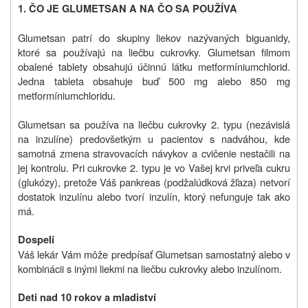
1.
ČO JE GLUMETSAN A NA ČO SA POUŽÍVA
Glumetsan patrí do skupiny liekov nazývaných biguanidy,
ktoré sa používajú na liečbu cukrovky. Glumetsan filmom
obalené tablety obsahujú účinnú látku metformíniumchlorid.
Jedna tableta obsahuje buď 500 mg alebo 850 mg
metformíniumchloridu.
Glumetsan sa používa na liečbu cukrovky 2. typu (nezávislá
na inzulíne) predovšetkým u pacientov s nadváhou, kde
samotná zmena stravovacích návykov a cvičenie nestačili na
jej kontrolu. Pri cukrovke 2. typu je vo Vašej krvi priveľa cukru
(glukózy), pretože Váš pankreas (podžalúdková žľaza) netvorí
dostatok inzulínu alebo tvorí inzulín, ktorý nefunguje tak ako
má.
Dospelí
Váš lekár Vám môže predpísať Glumetsan samostatný alebo v
kombinácii s inými liekmi na liečbu cukrovky alebo inzulínom.
Deti nad 10 rokov a mladiství