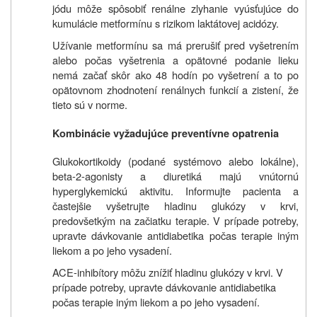
jódu môže spôsobiť renálne zlyhanie vyúsťujúce do
kumulácie metformínu s rizikom laktátovej acidózy.
Užívanie metformínu sa má prerušiť pred vyšetrením
alebo počas vyšetrenia a opätovné podanie lieku
nemá začať skôr ako 48 hodín po vyšetrení a to po
opätovnom zhodnotení renálnych funkcií a zistení, že
tieto sú v norme.
Kombinácie vyžadujúce preventívne opatrenia
Glukokortikoidy (podané systémovo alebo lokálne),
beta-2-agonisty a diuretiká majú vnútornú
hyperglykemickú aktivitu. Informujte pacienta a
častejšie vyšetrujte hladinu glukózy v krvi,
predovšetkým na začiatku terapie. V prípade potreby,
upravte dávkovanie antidiabetika počas terapie iným
liekom a po jeho vysadení.
ACE-inhibítory môžu znížiť hladinu glukózy v krvi. V
prípade potreby, upravte dávkovanie antidiabetika
počas terapie iným liekom a po jeho vysadení.