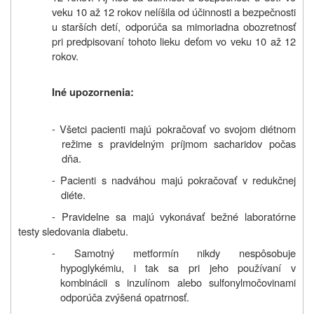
veku 10 až 12 rokov nelíšila od účinnosti a bezpečnosti
u starších detí, odporúča sa mimoriadna obozretnosť
pri predpisovaní tohoto lieku deťom vo veku 10 až 12
rokov.
Iné upozornenia:
- Všetci pacienti majú pokračovať vo svojom diétnom
režime s pravidelným príjmom sacharidov počas
dňa.
- Pacienti s nadváhou majú pokračovať v redukčnej
diéte.
- Pravidelne sa majú vykonávať bežné laboratórne
testy sledovania diabetu.
- Samotný metformín nikdy nespôsobuje
hypoglykémiu, i tak sa pri jeho používaní v
kombinácii s inzulínom alebo sulfonylmočovinami
odporúča zvýšená opatrnosť.