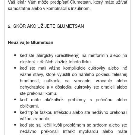
Váš lekár Vám môže predpísať Glumetsan, ktorý máte užívať
samostatne alebo v kombinácii s inzulínom.
2.
SKÔR AKO UŽIJETE GLUMETSAN
Neužívajte
Glumetsan
keď ste alergický (precitlivený) na metformín alebo na
niektorú z ďalších zložiek tohoto lieku.
keď ste mali vážne komplikácie cukrovky alebo iné
vážne stavy, ktoré vyústili do náhleho poklesu telesnej
hmotnosti, nutkania na vracanie, vracanie alebo
dehydratácie a v dôsledku cukrovky ste omdleli alebo
ste prekonali kómu.
keď máte akékoľvek problémy s pečeňou alebo
obličkami.
keď trpíte ťažkou infekciou alebo ste nedávno prekonali
vážne zranenie.
keď ste sa liečili kvôli problémom so srdcom alebo ste
nedávno prekonali infarkt myokardu alebo máte