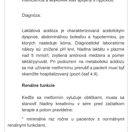
Diagnóza:
Laktátová acidóza je charakterizovaná acidotickým
dyspnoe, abdominálnou bolesťou a hypotermiou, po
ktorých nasleduje kóma. Diagnostické laboratórne
nálezy sú: znížené pH krvi, hladina laktátu v plazme
nad 5 mmol/l, zvýšená aniónová medzera a pomer
laktát/pyruvát. Pri podozrení na metabolickú acidózu
sa má užívanie metformínu prerušiť a pacient musí byť
okamžite hospitalizovaný (pozri časť 4.9).
Renálne funkcie
Keďže sa metformín vylučuje obličkami, musia sa
stanoviť hladiny kreatinínu v sére pred začiatkom
terapie a potom pravidelne:
* minimálne raz ročne u pacientov s normálnymi
renálnymi funkciami,