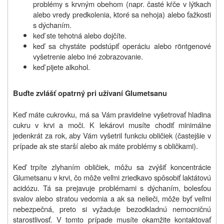
problémy s krvným obehom (napr. časté kŕče v lýtkach
alebo vredy predkolenia, ktoré sa nehoja) alebo ťažkosti
s dýchaním.
keď ste tehotná alebo dojčíte.
keď sa chystáte podstúpiť operáciu alebo röntgenové
vyšetrenie alebo iné zobrazovanie.
keď pijete alkohol.
Buďte zvlášť opatrný pri užívaní
Glumetsanu
Keď máte cukrovku, má sa Vám pravidelne vyšetrovať hladina
cukru v krvi a moči. K lekárovi musíte chodiť minimálne
jedenkrát za rok, aby Vám vyšetril funkciu obličiek (častejšie v
prípade ak ste starší alebo ak máte problémy s obličkami).
Keď trpíte zlyhaním obličiek, môžu sa zvýšiť koncentrácie
Glumetsanu v krvi, čo môže veľmi zriedkavo spôsobiť laktátovú
acidózu. Tá sa prejavuje problémami s dýchaním, bolesťou
svalov alebo stratou vedomia a ak sa nelieči, môže byť veľmi
nebezpečná, preto si vyžaduje bezodkladnú nemocničnú
starostlivosť. V tomto prípade musíte okamžite kontaktovať