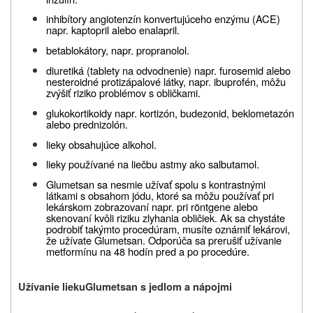
inhibítory angiotenzín konvertujúceho enzýmu (ACE)
napr. kaptopril alebo enalapril.
betablokátory, napr. propranolol.
diuretiká (tablety na odvodnenie) napr. furosemid alebo
nesteroidné protizápalové látky, napr. ibuprofén, môžu
zvýšiť riziko problémov s obličkami.
glukokortikoidy napr. kortizón, budezonid, beklometazón
alebo prednizolón.
lieky obsahujúce alkohol.
lieky používané na liečbu astmy ako salbutamol.
Glumetsan sa nesmie užívať spolu s kontrastnými
látkami s obsahom jódu, ktoré sa môžu používať pri
lekárskom zobrazovaní napr. pri röntgene alebo
skenovaní kvôli riziku zlyhania obličiek. Ak sa chystáte
podrobiť takýmto procedúram, musíte oznámiť lekárovi,
že užívate Glumetsan. Odporúča sa prerušiť užívanie
metformínu na 48 hodín pred a po procedúre.
Užívanie lieku
Glumetsan
s jedlom a nápojmi