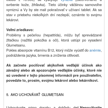
svrbenie kože, žihľavka). Tieto účinky väčšinou samovoľne
vymiznú a Vy by ste mali pokračovať v užívaní tabliet. Ak sa
stav v priebehu niekoľkých dní nezlepší, oznámte to svojmu
lekárovi.
Veľmi zriedkavo:
Problémy s pečeňou (hepatitída), môžu byť sprevádzané
žltačkou (nažltlá pokožka a oči), ktorá ustúpi po vysadení
Glumetsanu.
Pokles absorpcie vitamínu B12, ktorý môže vyústiť do
anémie
,
podráždenia jazyka, brnenia a zníženia citlivosti.
Ak začnete pociťovať akýkoľvek vedľajší účinok ako
závažný alebo ak spozorujete vedľajšie účinky, ktoré nie
sú uvedené v tejto písomnej informácii pre používateľov,
povedzte to, prosím, svojmu lekárovi alebo lekárnikovi.
5.
AKO UCHOVÁVAŤ
GLUMETSAN
Uchovávajte mimo dosahu a dohľadu detí.
Nepoužívajte