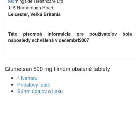
Mor
ningside Healthcare Ltd
115 Narborough Road,
Leicester, Veľká Británia
Táto písomná informácia pre používateľov bola
naposledy schválená v decembri
2007
Glumetsan 500 mg filmom obalené tablety
^ Nahoru
Príbalový leták
Súhrn údajov o lieku