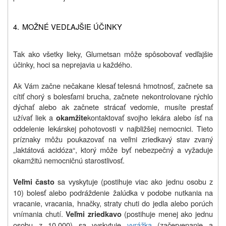
4.
MOŽNÉ VEDĽAJŠIE ÚČINKY
Tak ako všetky lieky, Glumetsan môže spôsobovať vedľajšie
účinky, hoci sa neprejavia u každého.
Ak Vám začne nečakane klesať telesná hmotnosť, začnete sa
cítiť chorý s bolesťami brucha, začnete nekontrolovane rýchlo
dýchať alebo ak začnete strácať vedomie, musíte prestať
užívať liek a
kontaktovať svojho lekára alebo ísť na
okamžite
oddelenie lekárskej pohotovosti v najbližšej nemocnici. Tieto
príznaky môžu poukazovať na veľmi zriedkavý stav zvaný
„laktátová acidóza“, ktorý môže byť nebezpečný a vyžaduje
okamžitú nemocničnú starostlivosť.
sa vyskytuje (postihuje viac ako jednu osobu z
Veľmi často
10) bolesť alebo podráždenie žalúdka v podobe nutkania na
vracanie, vracania, hnačky, straty chuti do jedla alebo porúch
vnímania chutí.
(postihuje menej ako jednu
Veľmi zriedkavo
osobu z 10.000) sa vyskytuje
vyrážka
(začervenanie a