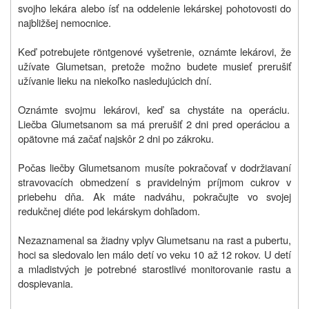
svojho lekára alebo ísť na oddelenie lekárskej pohotovosti do
najbližšej nemocnice.
Keď potrebujete röntgenové vyšetrenie, oznámte lekárovi, že
užívate Glumetsan, pretože možno budete musieť prerušiť
užívanie lieku na niekoľko nasledujúcich dní.
Oznámte svojmu lekárovi, keď sa chystáte na operáciu.
Liečba Glumetsanom sa má prerušiť 2 dni pred operáciou
a
opätovne má začať najskôr 2 dni po zákroku.
Počas liečby Glumetsanom musíte pokračovať v dodržiavaní
stravovacích obmedzení s pravidelným príjmom cukrov v
priebehu dňa. Ak máte nadváhu, pokračujte vo svojej
redukčnej diéte pod lekárskym dohľadom.
Nezaznamenal sa žiadny vplyv Glumetsanu na rast a pubertu,
hoci sa sledovalo len málo detí vo veku 10 až 12 rokov. U detí
a mladistvých je potrebné starostlivé monitorovanie rastu a
dospievania.