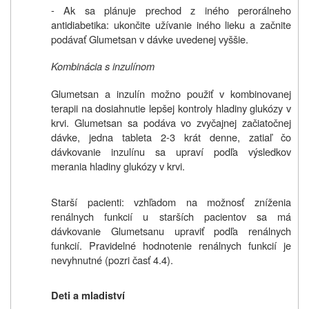
- Ak sa plánuje prechod z iného perorálneho
antidiabetika: ukončite užívanie iného lieku a začnite
podávať Glumetsan v dávke uvedenej vyššie.
Kombinácia s inzulínom
Glumetsan a inzulín možno použiť v kombinovanej
terapii na dosiahnutie lepšej kontroly hladiny glukózy v
krvi. Glumetsan sa podáva vo zvyčajnej začiatočnej
dávke, jedna tableta 2-3 krát denne, zatiaľ čo
dávkovanie inzulínu sa upraví podľa výsledkov
merania hladiny glukózy v krvi.
Starší pacienti: vzhľadom na možnosť zníženia
renálnych funkcií u starších pacientov sa má
dávkovanie Glumetsanu upraviť podľa renálnych
funkcií. Pravidelné hodnotenie renálnych funkcií je
nevyhnutné (pozri časť 4.4).
Deti a mladiství