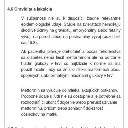
4.6
Gravidita a laktácia
V súčasnosti nie sú k dispozícii žiadne relevantné
epidemiologické údaje.
Štúdie na zvieratách neindikujú
škodlivé účinky na graviditu
embryonálny alebo fetálny
,
vývoj, na pôrod alebo na postnatálny vývoj (pozri
tiež
časť
5.3).
Ak pacientka plánuje otehotnieť a počas tehotenstva
sa diabetes nemá liečiť metformínom ale na udržanie
hladín glukózy v krvi čo najbližšie k norme sa má
použiť inzulín, aby sa znížilo riziko malformácií plodu
spojených s abnormálnymi hladinami glukózy v krvi.
Metformín sa vylučuje do mlieka laktujúcich potkanov.
Podobné údaje u ľudí nie sú dostupné a je potrebné sa
rozhodnúť, či ukončiť dojčenie alebo prerušiť užívanie
metformínu, pričom treba zohľadniť dôležitosť
dôsledkov na matku.