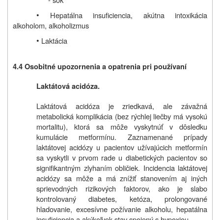
•
Hepatálna insuficiencia, akútna intoxikácia
alkoholom, alkoholizmus
•
Laktácia
4.4
Osobitné upozornenia a opatrenia pri používaní
Laktátová acidóza.
Laktátová acidóza je zriedkavá, ale závažná
metabolická komplikácia (bez rýchlej liečby má vysokú
mortalitu), ktorá sa môže vyskytnúť v dôsledku
kumulácie metformínu. Zaznamenané prípady
laktátovej acidózy u pacientov užívajúcich metformín
sa vyskytli v prvom rade u diabetických pacientov so
signifikantným zlyhaním obličiek. Incidencia laktátovej
acidózy sa môže a má znížiť stanovením aj iných
sprievodných rizikových faktorov, ako je slabo
kontrolovaný diabetes, ketóza, prolongované
hladovanie, excesívne požívanie alkoholu, hepatálna
insuficiencia a akýkoľvek stav spojený s hypoxiou.