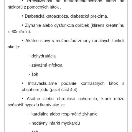
•
Precitlivenosť na metformíniumchlorid alebo
na
niektorú z pomocných látok
.
•
Diabetická ketoacidóza, diabetická prekóma.
•
Zlyhanie alebo dysfunkcia obličiek (klírens kreatinínu
< 60ml/min).
•
Akútne stavy s možnosťou zmeny renálnych funkcií
ako je:
- dehydratácia
- závažná infekcia
- šok
•
Intravaskulárne podanie kontrastných látok s
obsahom jódu (pozri časť 4.4).
•
Akútne alebo chronické ochorenie, ktoré môže
spôsobiť hypoxiu tkanív ako je:
- kardiálne alebo respiračné zlyhanie
- nedávny infarkt myokardu
- šok