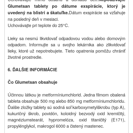
Glumetsan tablety po dátume exspirácie, ktorý je
Dátum exspirácie sa vzťahuje
uvedený na blistri a škatuľke
.
na posledný deň v mesiaci.
Uchovávajte pri teplote do 25
C.
°
Lieky sa nesmú likvidovať odpadovou vodou alebo domovým
odpadom. Informujte sa u svojho lekárnika ako zlikvidovať
lieky, ktoré už nepotrebujete. Tieto opatrenia pomôžu chrániť
životné prostredie
.
6.
ĎALŠIE INFORMÁCIE
Čo Glumetsan obsahuje
Účinnou látkou je metformíniumchlorid. Jedna filmom obalená
tableta obsahuje 500 mg alebo 850 mg metformíniumchloridu.
Ďalšie zložky tablety sú
sodná soľ karboxymetylškrobu (typ A)
,
kukuričný škrob, povidón, koloidný bezvodý oxid kremičitý,
magnéziumstearát, hypromelóza, oxid titaničitý (E171),
propylénglykol, makrogol 6000 a čistený mastenec.