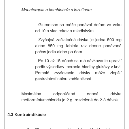
Monoterapia a kombinácia s inzulínom
- Glumetsan sa môže podávať deťom vo veku
od 10 a viac rokov a mladistvým
- Zvyčajná začiatočná dávka je jedna 500 mg
alebo 850 mg tableta raz denne podávaná
počas jedla alebo po ňom.
- Po 10 až 15 dňoch sa má dávkovanie upraviť
podľa výsledkov merania hladiny glukózy v krvi.
Pomalé zvyšovanie dávky môže zlepšiť
gastrointestinálnu znášanlivosť.
Maximálna odporúčaná denná dávka
metformíniumchloridu je 2 g, rozdelená do 2-3 dávok.
4.3 Kontraindikácie