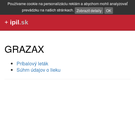
Používame cookie na personalizáciu reklám a abychom mohli analyzovať
prevádzku na našich stránkach.
Zobrazit detaily
OK
+
ipil
.sk
GRAZAX
Príbalový leták
Súhrn údajov o lieku