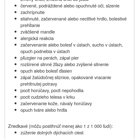
červené, podráždené alebo opuchnuté oči, slzenie
zachrípnutie
stiahnuté, začervenané alebo necitlivé hrdlo, bolestivé
prehĺtanie
zväčšené mandle
alergická reakcia
začervenanie alebo bolesť v ústach, sucho v ústach,
opuch podnebia v ústach
pľuzgier na perách, zápal pier
rozšírené slinné žľazy alebo zvýšené slinenie
opuch alebo bolesť ďasien
zápal žalúdočnej sliznice, opakované vracanie
prehltnutej potravy
pocit horúčavy, pocit nepohodlia
pocit cudzieho telesa v krku
začervenanie kože, návaly horúčavy
opuch tváre alebo hrdla
Zriedkavé (môžu postihnúť menej ako 1 z 1 000 ľudí):
zúženie dolných dýchacích ciest