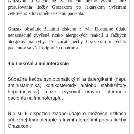
Grazaxom a vakcinácie. Vakcináciu možno vykonať bez
prerušovania liečby Grazaxom po lekárskom vyšetrení
celkového zdravotného vzťahu pacienta.
Grazax obsahuje želatínu získanú z rýb. Dostupné údaje
nenaznačujú zvýšené riziko alergických reakcií u ťažkých
alergikov na ryby. Pri začatí liečby Grazaxom u týchto
pacientov sa však odporúča opatrnosť.
4.5 Liekové a iné interakcie
Súbežná liečba symptomatickými antialergikami (napr.
antihistaminiká, kortikosteroidy a/alebo stabilizátory
heparinocytov) môže zvyšovať úroveň tolerancie
pacienta na imunoterapiu.
Nie sú k dispozícii žiadne údaje o možných rizikách
súbežnej imunoterapie s inými alergénmi počas liečby
Grazaxom.