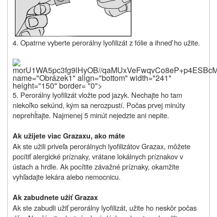
4. Opatrne vyberte perorálny lyofilizát z fólie a ihneď ho užite.
morU1WA5pc3fg9lHyO
name="Obrázek1" align="bottom" width="241"
height="150" border= "0">
5. Perorálny lyofilizát vložte pod jazyk. Nechajte ho tam
niekoľko sekúnd, kým sa nerozpustí. Počas prvej minúty
neprehĺtajte. Najmenej 5 minút nejedzte ani nepite.
Ak užijete viac Grazaxu, ako máte
Ak ste užili priveľa perorálnych lyofilizátov Grazax, môžete
pocítiť alergické príznaky, vrátane lokálnych príznakov v
ústach a hrdle. Ak pocítite závažné príznaky, okamžite
vyhľadajte lekára alebo nemocnicu.
Ak zabudnete užiť Grazax
Ak ste zabudli užiť perorálny lyofilizát, užite ho neskôr počas