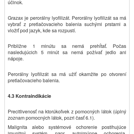
účinok.
Grazax je perorálny lyofilizát. Perorálny lyofilizát sa má
vybrať z pretlačovacieho balenia suchými prstami a
vložiť pod jazyk, kde sa rozpustí.
Približne 1 minútu sa nemá prehĺtať. Počas
nasledujúcich 5 minút sa nemá požívať jedlo ani
nápoje.
Perorálny lyofilizát sa má užiť okamžite po otvorení
pretlačovacieho balenia.
4.3 Kontraindikácie
Precitlivenosť na ktorúkoľvek z pomocných látok (úplný
zoznam pomocných látok, pozri časť 6.1).
Malignita alebo systémové ochorenie postihujúce
imunitný systém, napr. autoimúnne ochorenia,