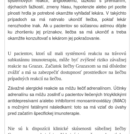
systémových reakcií, angioedému, ťažkostí s prehĺtaním,
dýchacích ťažkostí, zmeny hlasu, hypotenzie alebo pri pocite
plnosti hrdla je potrebné okamžite vyhľadať lekára. V takýchto
prípadoch sa má natrvalo ukončiť liečba, pokiaľ lekár
nerozhodne inak. Ak u pacientov so súčasnou astmou dôjde
ku zhoršeniu jej príznakov, liečba sa má ukončiť a treba
okamžite konzultovať s lekárom jej pokračovanie.
U pacientov, ktorí už mali systémovú reakciu na trávovú
subkutánnu imunoterapiu, môže byť zvýšené riziko závažnej
reakcie na Grazax. Začiatok liečby Grazaxom sa má dôsledne
zvážiť a má sa zabezpečiť dostupnosť prostriedkov na liečbu
prípadných reakcií na liečbu.
Závažné alergické reakcie sa môžu liečiť adrenalínom. Účinky
adrenalínu sa môžu zosilniť u pacientov liečených tricyklickými
antidepresívami a/alebo inhibítormi monoaminoxidázy (IMAO)
s možnými fatálnymi následkami: toto sa má vziať do úvahy
pred začatím špecifickej imunoterapie.
Nie sú k dispozícii klinické skúsenosti súbežnej liečby