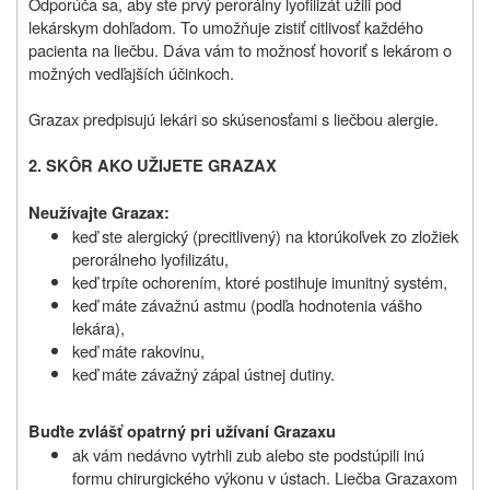
Odporúča sa, aby ste prvý perorálny lyofilizát užili pod
lekárskym dohľadom. To umožňuje zistiť citlivosť každého
pacienta na liečbu. Dáva vám to možnosť hovoriť s lekárom o
možných vedľajších účinkoch.
Grazax predpisujú lekári so skúsenosťami s liečbou alergie.
2.
SKÔR AKO UŽIJETE GRAZAX
Neužívajte Grazax:
keď ste alergický (precitlivený) na ktorúkoľvek zo zložiek
perorálneho lyofilizátu,
keď trpíte ochorením, ktoré postihuje imunitný systém,
keď máte závažnú astmu (podľa hodnotenia vášho
lekára),
keď máte rakovinu,
keď máte závažný zápal ústnej dutiny.
Buďte zvlášť opatrný pri užívaní Grazaxu
ak vám nedávno vytrhli zub alebo ste podstúpili inú
formu chirurgického výkonu v ústach. Liečba Grazaxom