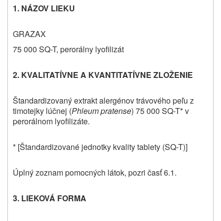
1. NÁZOV LIEKU
GRAZAX
75 000 SQ-T, perorálny lyofilizát
2. KVALITATÍVNE A KVANTITATÍVNE ZLOŽENIE
Štandardizovaný extrakt alergénov trávového peľu z
timotejky lúčnej
(
Phleum pratense
) 75 000 SQ-T* v
perorálnom lyofilizáte.
* [Štandardizované jednotky kvality tablety (SQ-T)]
Úplný zoznam pomocných látok, pozri časť 6.1.
3. LIEKOVÁ FORMA