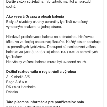
Ďalšie zložky sú želatína (rybí zdroj), manitol a hydroxid
sodný.
Ako vyzerá Grazax a obsah balenia
Biely až sivobiely okrúhly perorálny lyofilizát označený
vyrazeným znakom na jednej strane.
Hliníkové pretlačovacie balenia so snímateľnou hliníkovou
fóliou vo vonkajšej papierovej škatuľke. Každý blister obsahuje
10 perorálnych lyofilizátov. Dostupné sú nasledovné veľkosti
balenia: 30 (3x10), 90 (9x10) alebo 100 (10x10) perorálnych
lyofilizátov.
Nie všetky veľkosti balenia musia byť uvedené na trh.
Držiteľ rozhodnutia o registrácii a výrobca
ALK-Abelló A/S
Bøge Allé 6-8
DK-2970 Hørsholm
Dánsko
Táto písomná informácia pre používateľov bola