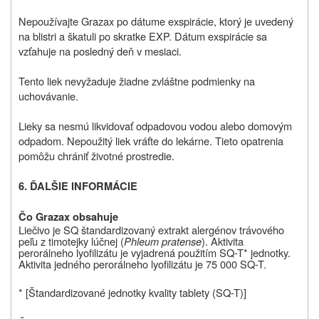
Nepoužívajte Grazax po dátume exspirácie, ktorý je uvedený
na blistri a škatuli po skratke EXP. Dátum exspirácie sa
vzťahuje na posledný deň v mesiaci.
Tento liek nevyžaduje žiadne zvláštne podmienky na
uchovávanie.
Lieky sa nesmú likvidovať odpadovou vodou alebo domovým
odpadom. Nepoužitý liek vráťte do lekárne. Tieto opatrenia
pomôžu chrániť životné prostredie.
6.
ĎALŠIE INFORMÁCIE
Čo Grazax obsahuje
Liečivo je SQ
štandardizovaný extrakt alergénov trávového
peľu z timotejky lúčnej
(
Phleum pratense
). Aktivita
perorálneho lyofilizátu je vyjadrená použitím SQ-T* jednotky.
Aktivita jedného perorálneho lyofilizátu je 75 000 SQ-T.
* [Štandardizované jednotky kvality tablety (SQ-T)]