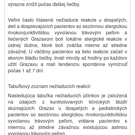
výrazne znížil počas ďalšej liečby.
Veľmi často hlásené nežiaduce reakcie u dospelých,
detí a dospievajúcich pacientov so sezónnou alergickou
rinokonjunktivitídou vyvolanou trávovým peľom a
liečených Grazaxom boli lokálne alergické reakcie v
ústnej dutine, ktoré boli zväčša mierne až stredne
závažné. U väčšiny pacientov sa tieto reakcie začali v
skorom štádiu liečby, trvali minúty až hodiny po každom
užití Grazaxu a mali tendenciu spontánne vymiznúť
počas 1 až 7 dní.
Tabuľkový zoznam nežiaducich reakcií
Nasledujúca tabuľka nežiaducich účinkov je založená
na údajoch z kontrolovaných klinických štúdií
skúmajúcich Grazax u dospelých a pediatrických
pacientov so sezónnou alergickou rinokonjunktivitídou
vyvolanou trávovým peľom, vrátane pacientov s
miernou až stredne závažnou existujúcou astmou
vyvolanou trávovým peľom.