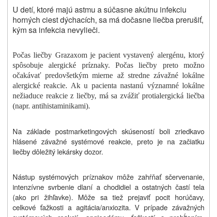
U detí, ktoré majú astmu a súčasne akútnu infekciu
horných ciest dýchacích, sa má dočasne liečba prerušiť,
kým sa infekcia nevylieči.
Počas liečby Grazaxom je pacient vystavený alergénu, ktorý
spôsobuje alergické príznaky. Počas liečby preto možno
očakávať predovšetkým mierne až stredne závažné lokálne
alergické reakcie. Ak u pacienta nastanú významné lokálne
nežiaduce reakcie z liečby, má sa zvážiť protialergická liečba
(napr. antihistaminikami).
Na základe postmarketingových skúseností boli zriedkavo
hlásené závažné systémové reakcie, preto je na začiatku
liečby dôležitý lekársky dozor.
Nástup systémových príznakov môže zahŕňať sčervenanie,
intenzívne svrbenie dlaní a chodidiel a ostatných častí tela
(ako pri žihľavke). Môže sa tiež prejaviť pocit horúčavy,
celkové ťažkosti a agitácia/anxiozita. V prípade závažných