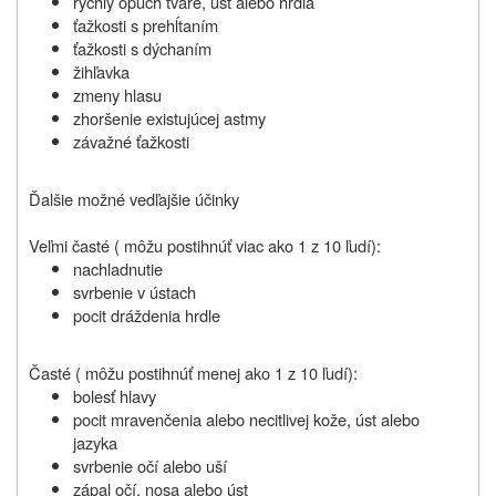
rýchly opuch tváre, úst alebo hrdla
ťažkosti s prehĺtaním
ťažkosti s dýchaním
žihľavka
zmeny hlasu
zhoršenie existujúcej astmy
závažné ťažkosti
Ďalšie možné vedľajšie účinky
Veľmi časté ( môžu postihnúť viac ako 1 z 10 ľudí):
nachladnutie
svrbenie v ústach
pocit dráždenia hrdle
Časté ( môžu postihnúť menej ako 1 z 10 ľudí):
bolesť hlavy
pocit mravenčenia alebo necitlivej kože, úst alebo
jazyka
svrbenie očí alebo uší
zápal očí, nosa alebo úst