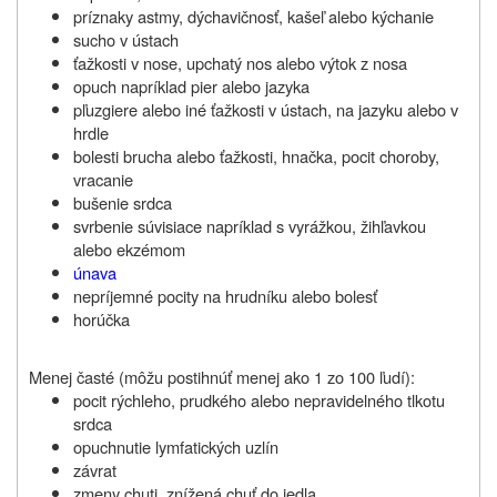
príznaky astmy, dýchavičnosť, kašeľ alebo kýchanie
sucho v ústach
ťažkosti v nose, upchatý nos alebo výtok z nosa
opuch napríklad pier alebo jazyka
pľuzgiere alebo iné ťažkosti v ústach, na jazyku alebo v
hrdle
bolesti brucha alebo ťažkosti, hnačka, pocit choroby,
vracanie
bušenie srdca
svrbenie súvisiace napríklad s vyrážkou, žihľavkou
alebo ekzémom
únava
nepríjemné pocity na hrudníku alebo bolesť
horúčka
Menej časté (môžu postihnúť menej ako 1 zo 100 ľudí):
pocit rýchleho, prudkého alebo nepravidelného tlkotu
srdca
opuchnutie lymfatických uzlín
závrat
zmeny chuti, znížená chuť do jedla