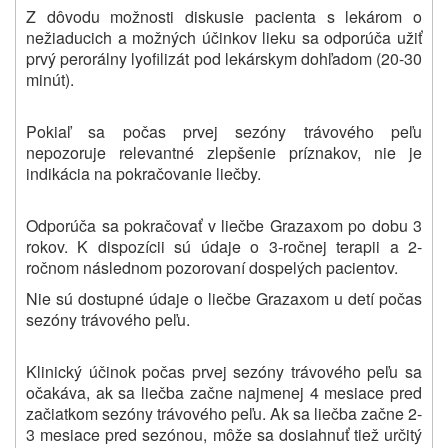
Z dôvodu možnosti diskusie pacienta s lekárom o
nežiaducich a možných účinkov lieku sa odporúča užiť
prvý perorálny lyofilizát pod lekárskym dohľadom (20-30
minút).
Pokiaľ sa počas prvej sezóny trávového peľu
nepozoruje relevantné zlepšenie príznakov, nie je
indikácia na pokračovanie liečby.
Odporúča sa pokračovať v liečbe Grazaxom po dobu 3
rokov. K dispozícii sú údaje o 3-ročnej terapii a 2-
ročnom následnom pozorovaní dospelých pacientov.
Nie sú dostupné údaje o liečbe Grazaxom u detí počas
sezóny trávového peľu.
Klinický účinok počas prvej sezóny trávového peľu sa
očakáva, ak sa liečba začne najmenej 4 mesiace pred
začiatkom sezóny trávového peľu. Ak sa liečba začne 2-
3 mesiace pred sezónou, môže sa dosiahnuť tiež určitý