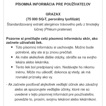
PÍSOMNÁ INFORMÁCIA PRE POUŽÍVATEĽOV
GRAZAX
(75 000 SQ-T, perorálny lyofilizát)
Štandardizovaný extrakt alergénov trávového peľu z timotejky
lúčnej
(
Phleum pratense
)
Pozorne si prečítajte celú písomnú informáciu skôr, ako
začnete užívať
váš liek.
Túto písomnú informáciu si uschovajte. Možno bude
potrebné, aby ste si ju znovu prečítali.
Ak máte akékoľvek ďalšie otázky, obráťte sa na svojho
lekára alebo lekárnika.
Tento liek bol predpísaný vám. Nedávajte ho nikomu
inému. Môže mu uškodiť, dokonca aj vtedy, ak má
rovnaké príznaky ako vy.
- Ak začnete pociťovať akýkoľvek vedľajší účinok ako závažný
alebo ak spozorujete vedľajšie účinky, ktoré nie sú
uvedené v tejto písomnej informácii pre používateľov,
povedzte to, prosím, svojmu lekárovi alebo lekárnikovi.