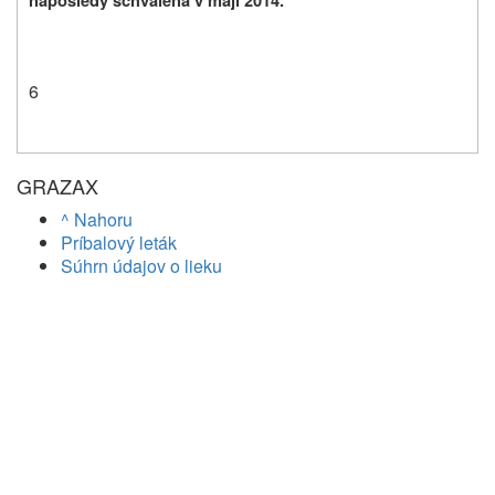
naposledy schválená v máji 2014.
6
GRAZAX
^ Nahoru
Príbalový leták
Súhrn údajov o lieku