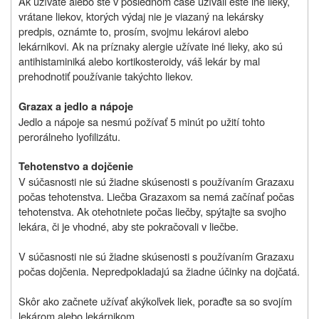
Ak užívate alebo ste v poslednom čase užívali ešte iné lieky,
vrátane liekov, ktorých výdaj nie je viazaný na lekársky
predpis, oznámte to, prosím, svojmu lekárovi alebo
lekárnikovi. Ak na príznaky alergie užívate iné lieky, ako sú
antihistaminiká alebo kortikosteroidy, váš lekár by mal
prehodnotiť používanie takýchto liekov.
Grazax a jedlo a nápoje
Jedlo a nápoje sa nesmú požívať 5 minút po užití tohto
perorálneho lyofilizátu.
Tehotenstvo a dojčenie
V súčasnosti nie sú žiadne skúsenosti s používaním Grazaxu
počas tehotenstva. Liečba Grazaxom sa nemá začínať počas
tehotenstva. Ak otehotniete počas liečby, spýtajte sa svojho
lekára, či je vhodné, aby ste pokračovali v liečbe.
V súčasnosti nie sú žiadne skúsenosti s používaním Grazaxu
počas dojčenia. Nepredpokladajú sa žiadne účinky na dojčatá.
Skôr ako začnete užívať akýkoľvek liek, poraďte sa so svojím
lekárom alebo lekárnikom.