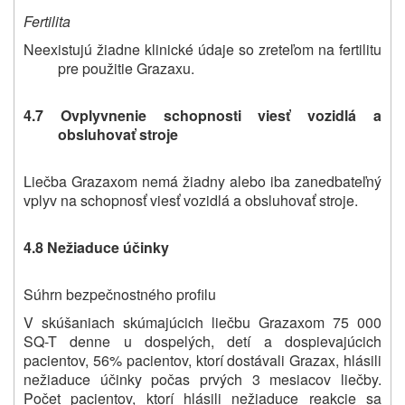
Fertilita
Neexistujú žiadne klinické údaje so zreteľom na fertilitu
pre použitie Grazaxu.
4.7 Ovplyvnenie schopnosti viesť vozidlá a
obsluhovať stroje
Liečba Grazaxom nemá žiadny alebo iba zanedbateľný
vplyv na schopnosť viesť vozidlá a obsluhovať stroje.
4.8 Nežiaduce účinky
Súhrn bezpečnostného profilu
V skúšaniach skúmajúcich liečbu Grazaxom 75 000
SQ-T denne u dospelých, detí a dospievajúcich
pacientov, 56% pacientov, ktorí dostávali Grazax, hlásili
nežiaduce účinky počas prvých 3 mesiacov liečby.
Počet pacientov, ktorí hlásili nežiaduce reakcie sa