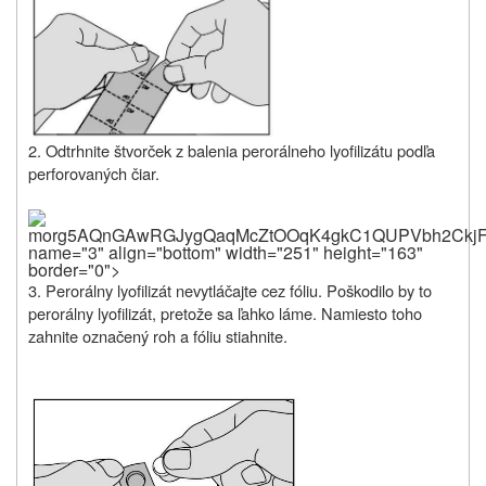
2. Odtrhnite štvorček z balenia perorálneho lyofilizátu podľa
perforovaných čiar.
morg5AQnGAwRGJygQaqMcZtOOqK4gkC1QUPVbh2CkjFeL
name="3" align="bottom" width="251" height="163"
border="0">
3. Perorálny lyofilizát nevytláčajte cez fóliu. Poškodilo by to
perorálny lyofilizát, pretože sa ľahko láme. Namiesto toho
zahnite označený roh a fóliu stiahnite.