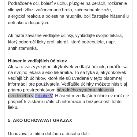
Podráždené oči, bolesť v uchu, pľuzgier na perách, rozšírenie
slinných žliaz, začervenané hrdlo, začervenanie kože,
alergická reakcia a bolesti na hrudníku boli častejšie hlásené u
detí ako u dospelých.
Ak máte závažné vedľajšie účinky, vyhľadajte svojho lekára,
ktorý odporučí lieky proti alergii, ktoré potrebujete, napr.
antihistaminiká.
Hlásenie vedľajších účinkov
Ak sa u vás vyskytne akýkoľvek vedľajší účinok, obráťte sa
na svojho lekára alebo lekárnika. To sa týka aj akýchkoľvek
vedľajších účinkov, ktoré nie sú uvedené v tejto písomnej
informácii pre používateľa.
Vedľajšie účinky môžete hlásiť aj
priamo prostredníctvom
národného systému hlásenia
uvedeného v
Prílohe V
. Hlásením vedľajších účinkov môžete
prispieť k získaniu ďalších informácií o bezpečnosti tohto
lieku.
5.
AKO UCHOVÁVAŤ GRAZAX
Uchovávajte mimo dohľadu a dosahu detí.