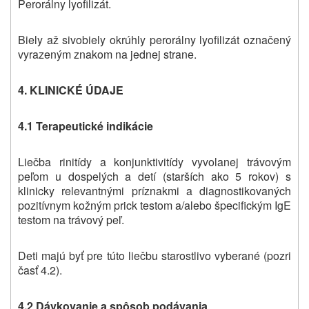
Perorálny lyofilizát.
Biely až sivobiely okrúhly perorálny lyofilizát označený
vyrazeným znakom na jednej strane.
4. KLINICKÉ ÚDAJE
4.1 Terapeutické indikácie
Liečba rinitídy a konjunktivitídy vyvolanej trávovým
peľom u dospelých a detí (starších ako 5 rokov) s
klinicky relevantnými príznakmi a diagnostikovaných
pozitívnym kožným prick testom a/alebo špecifickým IgE
testom na trávový peľ.
Deti majú byť pre túto liečbu starostlivo vyberané (pozri
časť 4.2).
4.2 Dávkovanie a spôsob podávania