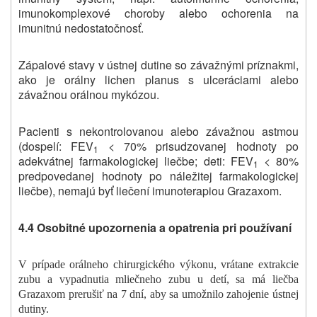
imunokomplexové choroby alebo ochorenia na
imunitnú nedostatočnosť.
Zápalové stavy v ústnej dutine so závažnými príznakmi,
ako je orálny lichen planus s ulceráciami alebo
závažnou orálnou mykózou.
Pacienti s nekontrolovanou alebo závažnou astmou
(dospelí: FEV
< 70% prisudzovanej hodnoty po
1
adekvátnej farmakologickej liečbe; deti: FEV
< 80%
1
predpovedanej hodnoty po náležitej farmakologickej
liečbe), nemajú byť liečení imunoterapiou Grazaxom.
4.4 Osobitné upozornenia a opatrenia pri používaní
V prípade orálneho chirurgického výkonu, vrátane extrakcie
zubu a vypadnutia mliečneho zubu u detí, sa má liečba
Grazaxom prerušiť na 7 dní, aby sa umožnilo zahojenie ústnej
dutiny.