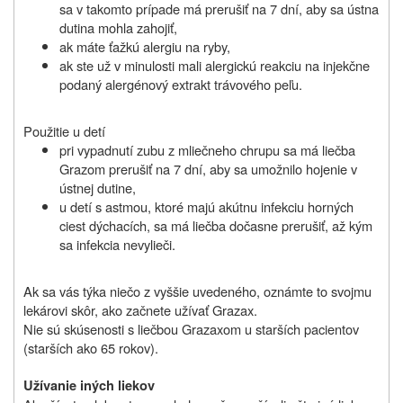
sa v takomto prípade má prerušiť na 7 dní, aby sa ústna
dutina mohla zahojiť,
ak máte ťažkú alergiu na ryby,
ak ste už v minulosti mali alergickú reakciu na injekčne
podaný alergénový extrakt trávového peľu.
Použitie u detí
pri vypadnutí zubu z mliečneho chrupu sa má liečba
Grazom prerušiť na 7 dní, aby sa umožnilo hojenie v
ústnej dutine,
u detí s astmou, ktoré majú akútnu infekciu horných
ciest dýchacích, sa má liečba dočasne prerušiť, až kým
sa infekcia nevylieči.
Ak sa vás týka niečo z vyššie uvedeného, oznámte to svojmu
lekárovi skôr, ako začnete užívať Grazax.
Nie sú skúsenosti s liečbou Grazaxom u starších pacientov
(starších ako 65 rokov).
Užívanie iných liekov