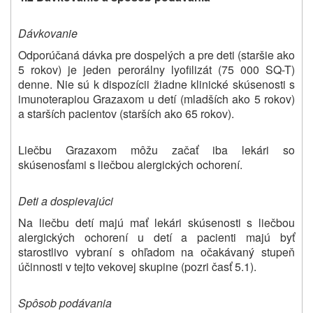
Dávkovanie
Odporúčaná dávka pre dospelých a pre deti (staršie ako
5 rokov) je jeden perorálny lyofilizát (75 000 SQ-T)
denne. Nie sú k dispozícii žiadne klinické skúsenosti s
imunoterapiou Grazaxom u detí (mladších ako 5 rokov)
a starších pacientov (starších ako 65 rokov).
Liečbu Grazaxom môžu začať iba lekári so
skúsenosťami s liečbou alergických ochorení.
Deti a dospievajúci
Na liečbu detí majú mať lekári skúsenosti s liečbou
alergických ochorení u detí a pacienti majú byť
starostlivo vybraní s ohľadom na očakávaný stupeň
účinnosti v tejto vekovej skupine (pozri časť 5.1).
Spôsob podávania