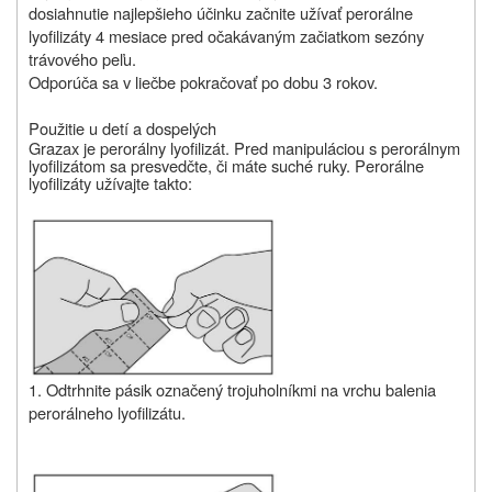
dosiahnutie najlepšieho účinku začnite užívať perorálne
lyofilizáty 4 mesiace pred očakávaným začiatkom sezóny
trávového peľu.
Odporúča sa v liečbe pokračovať po dobu 3 rokov.
Použitie u detí a dospelých
Grazax je perorálny lyofilizát
. Pred manipuláciou s perorálnym
lyofilizátom sa presvedčte, či máte suché ruky. Perorálne
lyofilizáty užívajte takto:
1. Odtrhnite pásik označený trojuholníkmi na vrchu balenia
perorálneho lyofilizátu.