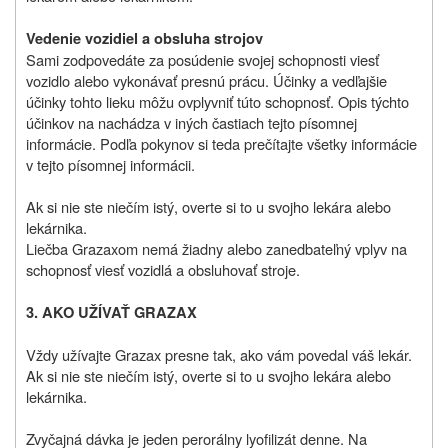
Vedenie vozidiel a obsluha strojov
Sami zodpovedáte za posúdenie svojej schopnosti viesť
vozidlo alebo vykonávať presnú prácu. Účinky a vedľajšie
účinky tohto lieku môžu ovplyvniť túto schopnosť. Opis týchto
účinkov na nachádza v iných častiach tejto písomnej
informácie. Podľa pokynov si teda prečítajte všetky informácie
v tejto písomnej informácii.
Ak si nie ste niečím istý, overte si to u svojho lekára alebo
lekárnika.
Liečba Grazaxom nemá žiadny alebo zanedbateľný vplyv na
schopnosť viesť vozidlá a obsluhovať stroje.
3.
AKO UŽÍVAŤ GRAZAX
Vždy užívajte Grazax presne tak, ako vám povedal váš lekár.
Ak si nie ste niečím istý, overte si to u svojho lekára alebo
lekárnika.
Zvyčajná dávka je jeden perorálny lyofilizát denne. Na