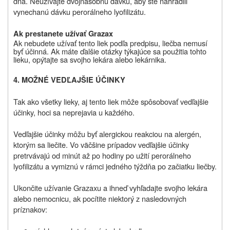
dňa. Neužívajte dvojnásobnú dávku, aby ste nahradili
vynechanú dávku perorálneho lyofilizátu.
Ak prestanete užívať Grazax
Ak nebudete užívať tento liek podľa predpisu, liečba nemusí
byť účinná.
Ak máte ďalšie otázky týkajúce sa použitia tohto
lieku, opýtajte sa svojho lekára alebo lekárnika.
4. MOŽNÉ VEDĽAJŠIE ÚČINKY
Tak ako všetky lieky, aj tento liek môže spôsobovať vedľajšie
účinky, hoci sa neprejavia u každého.
Vedľajšie účinky môžu byť alergickou reakciou na alergén,
ktorým sa liečite. Vo väčšine prípadov vedľajšie účinky
pretrvávajú od minút až po hodiny po užití perorálneho
lyofilizátu a vymiznú v rámci jedného týždňa po začiatku liečby.
Ukončite užívanie Grazaxu a ihneď vyhľadajte svojho lekára
alebo nemocnicu, ak pocítite niektorý z nasledovných
príznakov: