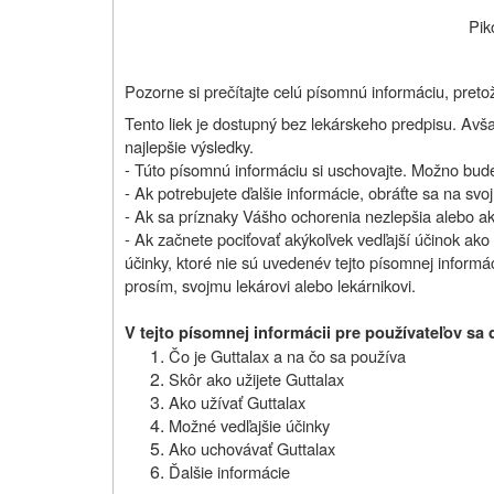
Pik
Pozorne si prečítajte celú písomnú informáciu, preto
Tento liek je dostupný bez lekárskeho predpisu. Avša
najlepšie výsledky.
- Túto písomnú informáciu si uschovajte. Možno bude 
- Ak potrebujete ďalšie informácie, obráťte sa na svoj
- Ak sa príznaky Vášho ochorenia nezlepšia alebo ak
- Ak začnete pociťovať akýkoľvek vedľajší účinok ak
účinky, ktoré nie sú uvedené
v tejto písomnej informác
prosím, svojmu lekárovi alebo lekárnikovi.
V tejto písomnej informácii pre používateľov sa 
Čo je Guttalax a na čo sa používa
Skôr ako užijete Guttalax
Ako užívať Guttalax
Možné vedľajšie účinky
Ako uchovávať Guttalax
Ďalšie informácie