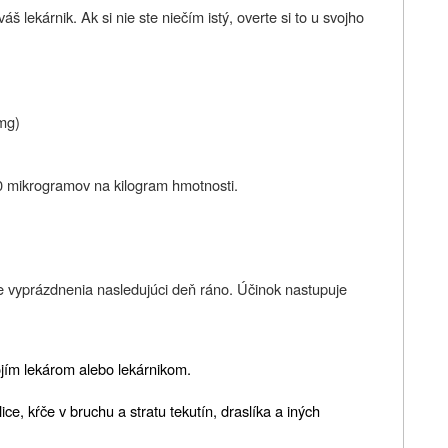
 lekárnik. Ak si nie ste niečím istý, overte si to u svojho
 mg)
0 mikrogramov na kilogram hmotnosti.
e vyprázdnenia nasledujúci deň ráno. Účinok nastupuje
jím lekárom alebo lekárnikom.
e, kŕče v bruchu a stratu tekutín, draslíka a iných