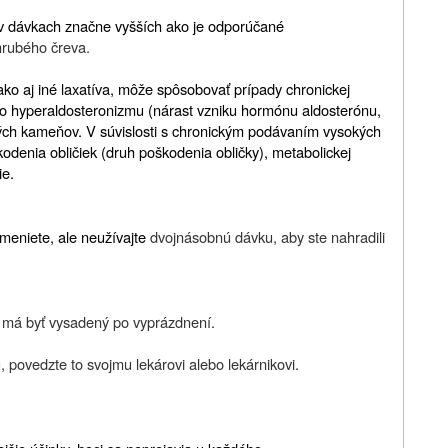
u v dávkach značne vyšších ako je odporúčané
 hrubého čreva.
ko aj iné laxatíva, môže spôsobovať prípady chronickej
ho hyperaldosteronizmu (nárast vzniku hormónu aldosterónu,
kových kameňov. V súvislosti s chronickým podávaním vysokých
odenia obličiek (druh poškodenia obličky), metabolickej
ie.
omeniete, ale neužívajte
dvojnásobnú dávku, aby ste nahradili
 a má byť vysadený po vyprázdnení.
u, povedzte to svojmu lekárovi alebo lekárnikovi.