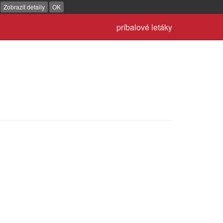
.
Zobrazit detaily
OK
príbalové letáky