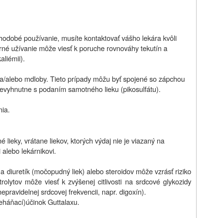
hodobé používanie, musíte kontaktovať vášho lekára kvôli
rné užívanie môže viesť k poruche rovnováhy tekutín a
aliémii).
aty a/alebo mdloby. Tieto prípady môžu byť spojené so zápchou
e nevyhnutne s podaním samotného lieku (pikosulfátu).
nia.
 lieky, vrátane liekov, ktorých výdaj nie je viazaný na
 alebo lekárnikovi.
a diuretík (močopudný liek) alebo steroidov môže vzrásť riziko
olytov môže viesť k zvýšenej citlivosti na srdcové glykozidy
nepravidelnej srdcovej frekvencii, napr. digoxín).
eháňací)
účinok Guttalaxu.