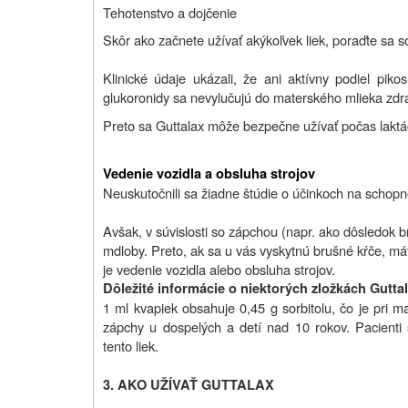
Tehotenstvo a dojčenie
Skôr ako začnete užívať akýkoľvek liek, poraďte sa 
Klinické údaje ukázali, že ani aktívny podiel p
iko
glukoronidy sa nevylučujú do materského mlieka zdra
Preto sa Guttalax môže bezpečne užívať počas laktá
Vedenie vozidla a obsluha strojov
Neuskutočnili sa žiadne štúdie o účinkoch na schopno
Avšak, v súvislosti so zápchou (napr. ako dôsledok 
mdloby.
Preto, ak sa u vás vyskytnú brušné kŕče, má
je vedenie vozidla alebo obsluha strojov.
Dôležité informácie o niektorých zložkách Gutta
1 ml kvapiek obsahuje 0,45 g sorbitolu, čo je pri m
zápchy u dospelých a detí nad 10 rokov. Pacienti 
tento liek.
3. AKO UŽÍVAŤ GUTTALAX