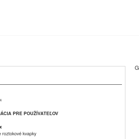
G
4
ÁCIA PRE POUŽÍVATEĽOV
x
e roztokové kvapky