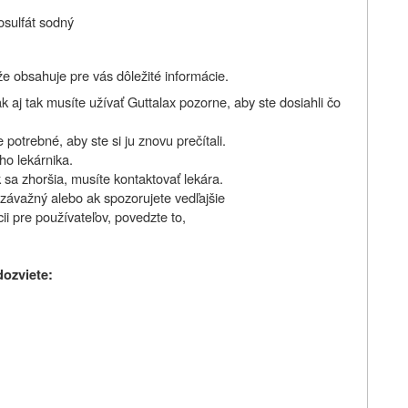
osulfát sodný
že obsahuje pre vás dôležité informácie.
k aj tak musíte užívať Guttalax pozorne, aby ste dosiahli čo
potrebné, aby ste si ju znovu prečítali.
ho lekárnika.
 sa zhoršia, musíte kontaktovať lekára.
o závažný
alebo ak spozorujete vedľajšie
ii pre používateľov, povedzte to,
dozviete: