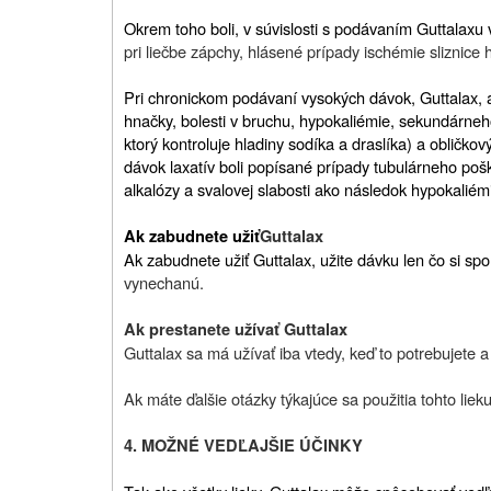
Okrem toho boli, v súvislosti s podávaním Guttalax
pri liečbe zápchy, hlásené prípady ischémie sliznice
Pri chronickom podávaní vysokých dávok, Guttalax, a
hnačky, bolesti v bruchu, hypokaliémie, sekundárne
ktorý kontroluje hladiny sodíka a draslíka) a oblič
dávok laxatív boli popísané prípady tubulárneho pošk
alkalózy a svalovej slabosti ako následok hypokaliém
Ak zabudnete užiť
Guttalax
Ak zabudnete užiť Guttalax, užite dávku len čo si sp
vynechanú.
Ak prestanete užívať Guttalax
Guttalax sa má užívať iba vtedy, keď to potrebujete
Ak máte ďalšie otázky týkajúce sa použitia tohto liek
4. MOŽNÉ VEDĽAJŠIE ÚČINKY