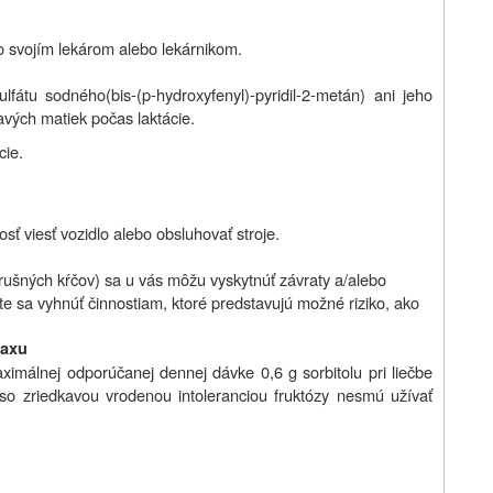
so svojím lekárom alebo lekárnikom.
sulfátu sodného
(bis-(p-hydroxyfenyl)-pyridil-2-metán) ani jeho
vých matiek počas laktácie.
cie.
sť viesť vozidlo alebo obsluhovať stroje.
brušných kŕčov) sa u vás môžu vyskytnúť závraty a/alebo
te sa vyhnúť činnostiam, ktoré predstavujú možné riziko, ako
laxu
aximálnej odporúčanej dennej dávke 0,6 g sorbitolu pri liečbe
so zriedkavou vrodenou intoleranciou fruktózy nesmú užívať