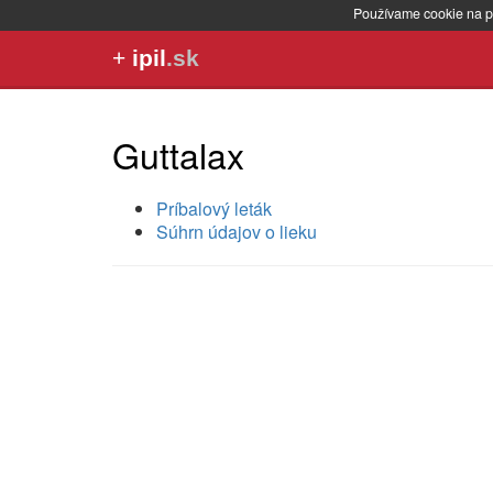
Používame cookie na p
+
ipil
.sk
Guttalax
Príbalový leták
Súhrn údajov o lieku