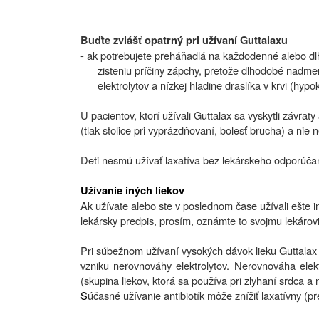
Buďte zvlášť opatrný pri užívaní Guttalaxu
- ak potrebujete preháňadlá na každodenné alebo dl
zisteniu príčiny zápchy, pretože dlhodobé nadme
elektrolytov a nízkej hladine draslíka v krvi (hypok
U pacientov, ktorí užívali Guttalax sa vyskytli závr
(tlak stolice pri vyprázdňovaní, bolesť brucha) a ni
Deti nesmú užívať laxatíva bez lekárskeho odporúča
Užívanie iných liekov
Ak užívate alebo ste v poslednom čase užívali ešte iné
lekársky predpis, prosím, oznámte to svojmu lekárovi
Pri súbežnom užívaní vysokých dávok lieku Guttalax 
vzniku nerovnováhy elektrolytov. Nerovnováha elektr
(skupina liekov, ktorá sa používa pri zlyhaní srdca a 
S
účasné užívanie antibiotík môže znížiť laxatívny (
pr