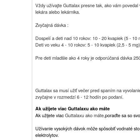
Vždy užívajte Guttalax presne tak, ako vám povedal váš
lekára alebo lekárnika.
Zvyčajná dávka :
Dospelí a deti nad 10 rokov: 10 - 20 kvapiek (5 - 10
Deti vo veku 4 - 10 rokov:
5 - 10 kvapiek (2,5 - 5 mg)
Pre deti mladšie ako 4 roky je odporúčaná dávka 25
Guttalax sa musí užiť večer pred spaním na vyvolani
zvyčajne v rozmedzí 6 - 12 hodín po podaní.
Ak užijete viac Guttalaxu ako máte
Ak užijete viac
Guttalaxu ako máte,
poraďte sa so svo
Užívanie vysokých dávok môže spôsobiť vodnaté stolic
elektrolytov.