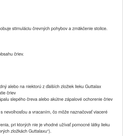
sobuje stimuláciu črevných pohybov a zmäkčenie stolice.
obsahu čriev.
odný alebo na niektorú z ďalších zložiek lieku Guttalax
tie čriev
ápalu slepého čreva alebo akútne zápalové ochorenie čriev
 s nevoľnosťou a vracaním, čo môže naznačovať viaceré
enia, pri ktorých nie je vhodné užívať pomocné látky lieku
orých zložkách Guttalaxu“).