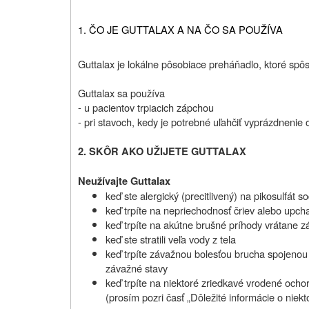
1. ČO JE GUTTALAX A NA ČO SA POUŽÍVA
Guttalax je lokálne pôsobiace preháňadlo, ktoré spô
Guttalax sa používa
- u pacientov trpiacich zápchou
- pri stavoch, kedy je potrebné uľahčiť vyprázdnenie 
2. SKÔR AKO UŽIJETE GUTTALAX
Neužívajte Guttalax
keď ste alergický (precitlivený) na pikosulfát s
keď trpíte na nepriechodnosť čriev alebo upcha
keď trpíte na akútne brušné príhody vrátane z
keď ste stratili veľa vody z tela
keď trpíte závažnou bolesťou brucha spojenou
závažné stavy
keď trpíte na niektoré zriedkavé vrodené ochor
(prosím pozri časť „Dôležité informácie o niekt