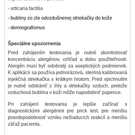
- urticaria factitia
- bubliny zo zle odvzdušnenej striekačky do kože
- dermografismus
Špeciálne upozornenia
Pred zahájením testovania je nutné skontrolovať
koncentráciu alergénov, vzhľad a dobu použiteľnosti.
Alergén musí byť odobratý za aseptických podmienok.
K aplikácii sa používa jednorázová, sterilná kalibrovaná
injekčná striekačka s krátkym hrotom. Pred vpichnutím
je nutné odstrániť z ihly a striekačky vzduch, pretože
vzduchová bublina v koži môže napodobniť pupence.
Pri zahájení testovania je lepšie začínať s
diagnostickými alergénmi pre prick test, pre menšiu
pravdepodobnosť vzniku nežiaducich reakcií a menšiu
záťaž pacienta.