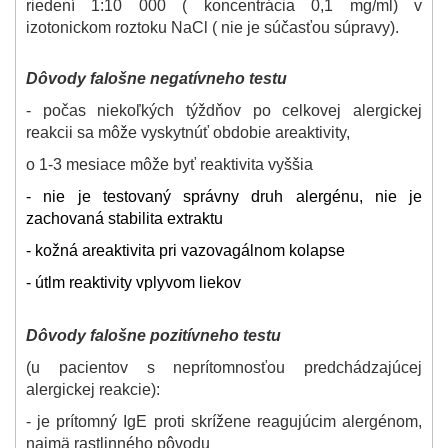
riedení 1:10 000 ( koncentrácia 0,1 mg/ml) v
izotonickom roztoku NaCl ( nie je súčasťou súpravy).
Dôvody falošne negatívneho testu
- počas niekoľkých týždňov po celkovej alergickej
reakcii sa môže vyskytnúť obdobie areaktivity,
o 1-3 mesiace môže byť reaktivita vyššia
- nie je testovaný správny druh alergénu, nie je
zachovaná stabilita extraktu
- kožná areaktivita pri vazovagálnom kolapse
- útlm reaktivity vplyvom liekov
Dôvody falošne pozitívneho testu
(u pacientov s neprítomnosťou predchádzajúcej
alergickej reakcie):
- je prítomný IgE proti skrížene reagujúcim alergénom,
najmä rastlinného pôvodu