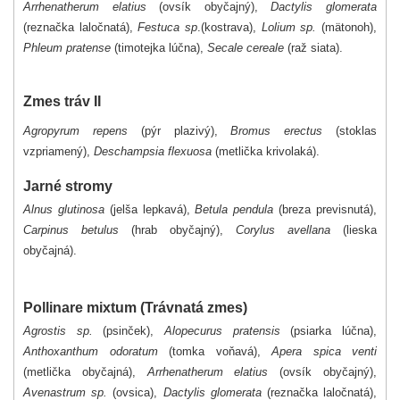
Arrhenatherum elatius
(ovsík obyčajný),
Dactylis glomerata
(reznačka laločnatá),
Festuca sp
.(kostrava),
Lolium sp.
(mätonoh),
Phleum pratense
(timotejka lúčna),
Secale cereale
(raž siata).
Zmes tráv II
Agropyrum repens
(pýr plazivý),
Bromus erectus
(stoklas
vzpriamený),
Deschampsia flexuosa
(metlička krivolaká).
Jarné stromy
Alnus glutinosa
(jelša lepkavá),
Betula pendula
(breza previsnutá),
Carpinus betulus
(hrab obyčajný),
Corylus avellana
(lieska
obyčajná).
Pollinare mixtum (Trávnatá zmes)
Agrostis sp.
(psinček),
Alopecurus pratensis
(psiarka lúčna),
Anthoxanthum odoratum
(tomka voňavá),
Apera spica venti
(metlička obyčajná),
Arrhenatherum elatius
(ovsík obyčajný),
Avenastrum sp.
(ovsica),
Dactylis glomerata
(reznačka laločnatá),