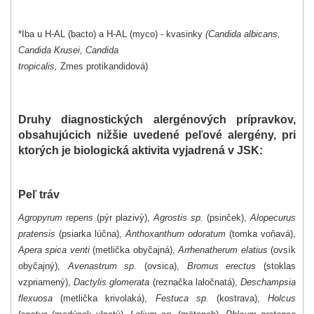
*Iba u H-AL (bacto) a H-AL (myco) - kvasinky
(Candida albicans,
Candida Krusei, Candida
tropicalis,
Zmes protikandidová)
Druhy diagnostických alergénových prípravkov,
obsahujúcich nižšie uvedené peľové alergény, pri
ktorých je biologická aktivita vyjadrená v JSK:
Peľ tráv
Agropyrum repens
(pýr plazivý),
Agrostis sp.
(psinček),
Alopecurus
pratensis
(psiarka lúčna),
Anthoxanthum odoratum
(tomka voňavá),
Apera spica venti
(metlička obyčajná),
Arrhenatherum elatius
(ovsík
obyčajný),
Avenastrum sp.
(ovsica),
Bromus erectus
(stoklas
vzpriamený),
Dactylis glomerata
(reznačka laločnatá),
Deschampsia
flexuosa
(metlička krivolaká),
Festuca sp.
(kostrava),
Holcus