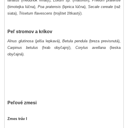
lanatus
(medúnok vlnatý),
Lolium sp.
(mätonoh),
Phleum pratense
(timotejka lúčna),
Poa pratensis
(lipnica lúčna),
Secale cereale
(raž
siata),
Trisetum flavescens
(trojštet žltkastý).
Peľ stromov a kríkov
Alnus glutinosa
(jelša lepkavá),
Betula pendula
(breza previsnutá),
Carpinus betulus
(hrab obyčajný),
Corylus avellana
(lieska
obyčajná).
Peľové zmesi
Zmes tráv I