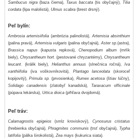
Sambucus nigra
(baza čierna),
Taxus baccata
(tis obyčajný),
Tilia
cordata
(lipa malolistá),
Ulmus scabra
(brest drsný).
Peľ bylín:
Ambrosia artemisiifolia
(ambrózia palinolistá),
Artemisia absinthium
(palina pravá),
Artemisia vulgaris
(palina obyčajná),
Aster sp.
(astra),
Brassica napus
(kapusta repková),
Chenopodium album
(mrlík
biely),
Chrysantheum hort.
(pestované chryzantémy),
Chrysantheum
leucant.
(králik biely),
Helianthus annuus
(slnečnica ročná),
Iva
xanthiifolia
(iva voškovníkovitá),
Plantago lanceolata
(skoroceľ
kopijovitý),
Primula sp.
(prvosienka),
Rumex acetosa
(štiav lúčny),
Solidago canadensis
(zlatobyľ kanadská),
Taraxacum officinale
(púpava lekárska),
Urtica dioica
(pŕhľava dvojdomá).
Peľ tráv:
Calamagrostis epigeios
(smlz kroviskový),
Cynosurus cristatus
(hrebienka obyčajná),
Phragmites communis
(trsť obyčajná),
Typha
latifolia
(pálka širokolistá),
Zea mays
(kukurica siata).