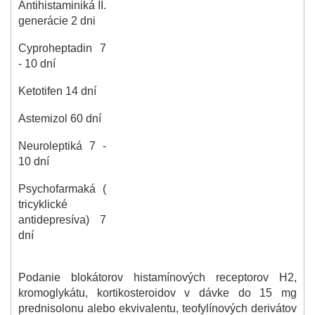
Antihistaminiká II.
generácie 2 dni
Cyproheptadin 7
- 10 dní
Ketotifen 14 dní
Astemizol 60 dní
Neuroleptiká 7 -
10 dní
Psychofarmaká (
tricyklické
antidepresíva) 7
dní
Podanie blokátorov histamínových receptorov H2,
kromoglykátu, kortikosteroidov v dávke do 15 mg
prednisolonu alebo ekvivalentu, teofylínových derivátov