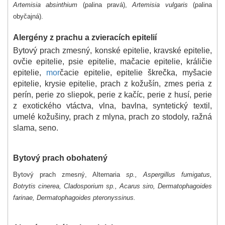
Artemisia absinthium
(palina pravá),
Artemisia vulgaris
(palina
obyčajná).
Alergény z prachu a zvieracích epitelií
Bytový prach zmesný, konské epitelie, kravské epitelie,
ovčie epitelie, psie epitelie, mačacie epitelie, králičie
epitelie,
mor
čacie epitelie, epitelie škrečka, myšacie
epitelie, krysie epitelie, prach z kožušín, zmes peria z
perín, perie zo sliepok, perie z kačíc, perie z husí, perie
z exotického vtáctva, vlna, bavlna, syntetický textil,
umelé kožušiny, prach z mlyna, prach zo stodoly, ražná
slama, seno.
Bytový prach obohatený
Bytový prach zmesný, Alternaria
sp., Aspergillus fumigatus,
Botrytis cinerea, Cladosporium sp., Acarus siro, Dermatophagoides
farinae, Dermatophagoides pteronyssinus.