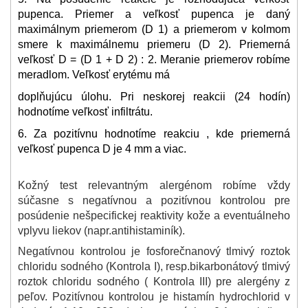
pupenca. Priemer a veľkosť pupenca je daný
maximálnym priemerom (D 1) a priemerom v kolmom
smere k maximálnemu priemeru (D 2). Priemerná
veľkosť D = (D 1 + D 2) : 2. Meranie priemerov robíme
meradlom. Veľkosť erytému má
doplňujúcu úlohu. Pri neskorej reakcii (24 hodín)
hodnotíme veľkosť infiltrátu.
6. Za pozitívnu hodnotíme reakciu , kde priemerná
veľkosť pupenca D je 4 mm a viac.
Kožný test relevantným alergénom robíme vždy
súčasne s negatívnou a pozitívnou kontrolou pre
posúdenie nešpecifickej reaktivity kože a eventuálneho
vplyvu liekov (napr.antihistaminík).
Negatívnou kontrolou je fosforečnanový tlmivý roztok
chloridu sodného (Kontrola I), resp.bikarbonátový tlmivý
roztok chloridu sodného ( Kontrola III) pre alergény z
peľov. Pozitívnou kontrolou je histamín hydrochlorid v