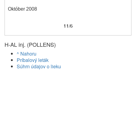
Október 2008
11
/6
H-AL inj. (POLLENS)
^ Nahoru
Príbalový leták
Súhrn údajov o lieku