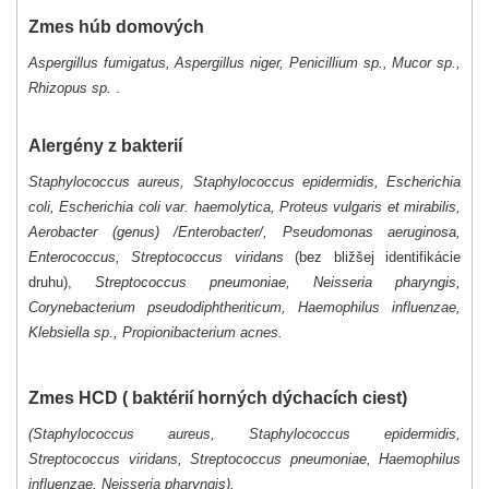
Zmes húb domových
Aspergillus fumigatus, Aspergillus niger, Penicillium sp., Mucor sp.,
Rhizopus sp.
.
Alergény z bakterií
Staphylococcus aureus, Staphylococcus epidermidis, Escherichia
coli, Escherichia coli var. haemolytica, Proteus vulgaris et mirabilis,
Aerobacter (genus) /Enterobacter/, Pseudomonas aeruginosa,
Enterococcus, Streptococcus viridans
(bez bližšej identifikácie
druhu),
Streptococcus pneumoniae, Neisseria pharyngis,
Corynebacterium pseudodiphtheriticum, Haemophilus influenzae,
Klebsiella sp., Propionibacterium acnes.
Zmes HCD ( baktérií horných dýchacích ciest)
(Staphylococcus aureus, Staphylococcus epidermidis,
Streptococcus viridans, Streptococcus
pneumoniae, Haemophilus
influenzae, Neisseria pharyngis).