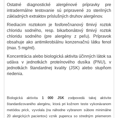
Ostatné diagnostické alergénové prípravky pre
intradermálne testovanie sú pripravené zo sterilných
základných extraktov príslušných druhov alergénov.
Riediacim roztokom je fosforečnanový tlmivý roztok
chloridu sodného, resp. bikarbonátový tlmivý roztok
chloridu sodného (pre alergény z peľu). Prípravok
obsahuje ako antimikrobiálnu konzervačnú látku fenol
(max. 5 mg/ml).
Koncentrácia alebo biologická aktivita účinných látok sa
udáva v jednotkách proteínového dusíka (PNU), v
jednotkách štandardnej kvality (JSK) alebo stupňom
riedenia.
Biologická aktivita
1 000 JSK
zodpovedá takej aktivite
štandardizovaného alergénu, ktorá pri kožnom teste vykonávanom
metódou prick, vyvolala (na náhodne vybranom súbore minimálne
20 alergických pacientov) vznik pupenca so stredným priemerom