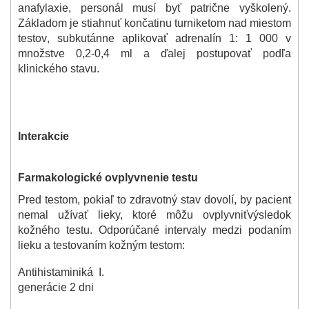
anafylaxie, personál musí byť patrične vyškolený.
Základom je stiahnuť končatinu turniketom nad miestom
testov, subkutánne aplikovať adrenalín 1: 1 000 v
množstve 0,2-0,4 ml a ďalej postupovať podľa
klinického stavu.
Interakcie
Farmakologické ovplyvnenie testu
Pred testom, pokiaľ to zdravotný stav dovolí, by pacient
nemal užívať lieky, ktoré môžu ovplyvniťvýsledok
kožného testu. Odporúčané intervaly medzi podaním
lieku a testovaním kožným testom:
Antihistaminiká I.
generácie 2 dni