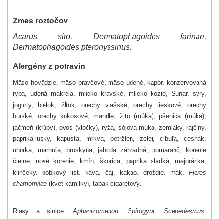
Zmes roztočov
Acarus siro, Dermatophagoides farinae,
Dermatophagoides pteronyssinus.
Alergény z potravín
Mäso hovädzie, mäso bravčové, mäso údené, kapor, konzervovaná
ryba, údená makrela, mlieko kravské, mlieko kozie, Sunar, syry,
jogurty, bielok, žĺtok, orechy vlašské, orechy lieskové, orechy
burské, orechy kokosové, mandle, žito (múka), pšenica (múka),
jačmeň (krúpy), ovos (vločky), ryža, sójová múka, zemiaky, rajčiny,
paprika-lusky, kapusta, mrkva, petržlen, zeler, cibuľa, cesnak,
uhorka, marhuľa, broskyňa, jahoda záhradná, pomaranč, korenie
čierne, nové korenie, kmín, škorica, paprika sladká, majoránka,
klinčeky, bobkový list, káva, čaj, kakao, droždie, mak,
Flores
chamomilae
(kvet kamilky), tabak cigaretový.
Riasy a sinice:
Aphanizomenon, Spirogyra, Scenedesmus,