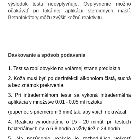
výsledok testu neovplyvňuje. Ovplyvnenie možno
očakávať pri lokálnej aplikácii steroidných mastí.
Betablokátory môžu zvýšiť kožnú reaktivitu.
Dávkovanie a spôsob podávania
1. Test sa robí obvykle na volárnej strane predlaktia.
2. Koža musí byť po dezinfekcii alkoholom čistá, suchá
a bez známok prekrvenia.
3. Pri intradermálnom teste sa vykoná intradermálna
aplikácia v množstve 0,01 - 0,05 ml roztoku.
(pupenec s priemerom 3 mm) tak, aby vpich nekrvácal.
4. Reakciu vyhodnotíme o 15 - 20 minút, pri testoch
bakteriálnych ev. o 6-8 hodín a vždy tiež o 24 hodín.
5. Na posúdenie reakcie je rozhodujúca veľkosť