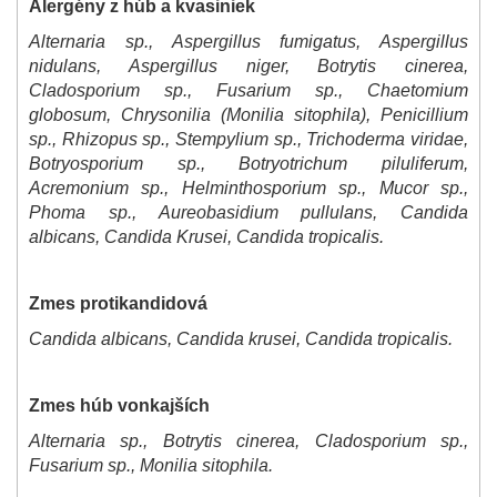
Alergény z húb a kvasiniek
Alternaria sp., Aspergillus fumigatus, Aspergillus
nidulans, Aspergillus niger, Botrytis cinerea,
Cladosporium sp., Fusarium sp., Chaetomium
globosum, Chrysonilia (Monilia sitophila), Penicillium
sp., Rhizopus sp., Stempylium sp., Trichoderma viridae,
Botryosporium sp., Botryotrichum piluliferum,
Acremonium sp., Helminthosporium sp., Mucor sp.,
Phoma sp., Aureobasidium pullulans, Candida
albicans, Candida Krusei, Candida tropicalis.
Zmes protikandidová
Candida albicans, Candida krusei, Candida tropicalis.
Zmes húb vonkajších
Alternaria sp., Botrytis cinerea, Cladosporium sp.,
Fusarium sp., Monilia sitophila.