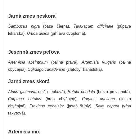
Jarná zmes neskorá
Sambucus nigra
(baza čierna),
Taraxacum officinale
(púpava
lekárska),
Urtica dioica
(pŕhľava dvojdomá).
Jesenná zmes peľová
Artemisia absinthium
(palina pravá),
Artemisia vulgaris
(palina
obyčajná),
Solidago canadensis
(zlatobyľ kanadská).
Jarná zmes skorá
Alnus glutinosa
(jelša lepkavá),
Betula pendula
(breza previsnutá),
Carpinus betulus
(hrab obyčajný),
Corylus avellana
(lieska
obyčajná),
Fraxinus excelsior
(jaseň štíhly),
Salix caprea
(vŕba
rakytová).
Artemisia mix