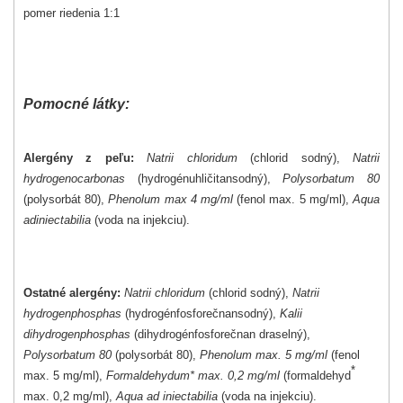
pomer riedenia 1:1
Pomocné látky:
Alergény z peľu:
Natrii chloridum
(chlorid sodný),
Natrii
hydrogenocarbonas
(hydrogénuhličitansodný),
Polysorbatum 80
(polysorbát 80),
Phenolum max 4 mg/ml
(fenol max. 5 mg/ml),
Aqua
adiniectabilia
(voda na injekciu).
Ostatné alergény:
Natrii chloridum
(chlorid sodný),
Natrii
hydrogenphosphas
(hydrogénfosforečnansodný),
Kalii
dihydrogenphosphas
(dihydrogénfosforečnan draselný),
Polysorbatum 80
(polysorbát 80),
Phenolum max. 5 mg/ml
(fenol
*
max. 5 mg/ml),
Formaldehydum* max. 0,2 mg/ml
(formaldehyd
max. 0,2 mg/ml),
Aqua ad iniectabilia
(voda na injekciu).