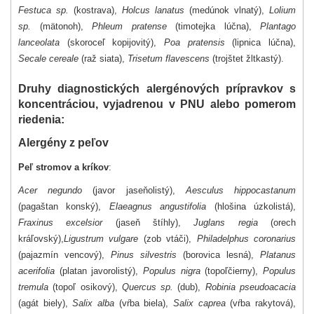
Festuca sp.
(kostrava),
Holcus lanatus
(medúnok vlnatý),
Lolium
sp.
(mätonoh),
Phleum pratense
(timotejka lúčna),
Plantago
lanceolata
(skoroceľ kopijovitý),
Poa pratensis
(lipnica lúčna),
Secale cereale
(raž siata),
Trisetum flavescens
(trojštet žltkastý).
Druhy diagnostických alergénových prípravkov s
koncentráciou, vyjadrenou v PNU alebo pomerom
riedenia:
Alergény z peľov
Peľ stromov a kríkov
:
Acer negundo
(javor jaseňolistý),
Aesculus hippocastanum
(pagaštan konský),
Elaeagnus angustifolia
(hlošina úzkolistá),
Fraxinus excelsior
(jaseň štíhly),
Juglans regia
(orech
kráľovský),
Ligustrum vulgare
(zob vtáči),
Philadelphus coronarius
(pajazmín vencový),
Pinus silvestris
(borovica lesná),
Platanus
acerifolia
(platan javorolistý),
Populus nigra
(topoľčierny),
Populus
tremula
(topoľ osikový),
Quercus sp.
(dub),
Robinia pseudoacacia
(agát biely),
Salix alba
(vŕba biela),
Salix caprea
(vŕba rakytová),