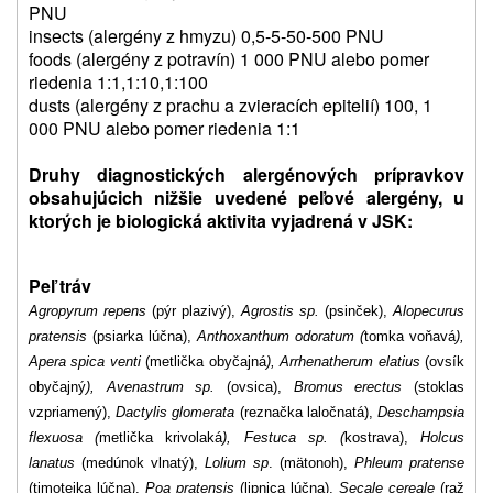
PNU
insects (alergény z hmyzu) 0,5-5-50-500 PNU
foods (alergény z potravín) 1 000 PNU alebo pomer
riedenia 1:1,1:10,1:100
dusts (alergény z prachu a zvieracích epitelií) 100, 1
000 PNU alebo pomer riedenia 1:1
Druhy diagnostických alergénových prípravkov
obsahujúcich nižšie uvedené peľové alergény, u
ktorých je biologická aktivita vyjadrená v JSK:
Peľ tráv
Agropyrum repens
(pýr plazivý),
Agrostis sp.
(psinček),
Alopecurus
pratensis
(psiarka lúčna),
Anthoxanthum odoratum (
tomka voňavá
),
Apera spica venti
(metlička obyčajná
), Arrhenatherum elatius
(ovsík
obyčajný
), Avenastrum sp.
(ovsica),
Bromus erectus
(stoklas
vzpriamený),
Dactylis glomerata
(reznačka laločnatá),
Deschampsia
flexuosa (
metlička krivolaká
), Festuca sp. (
kostrava),
Holcus
lanatus
(medúnok vlnatý),
Lolium sp
. (mätonoh),
Phleum pratense
(timotejka lúčna),
Poa pratensis
(lipnica lúčna),
Secale cereale
(raž