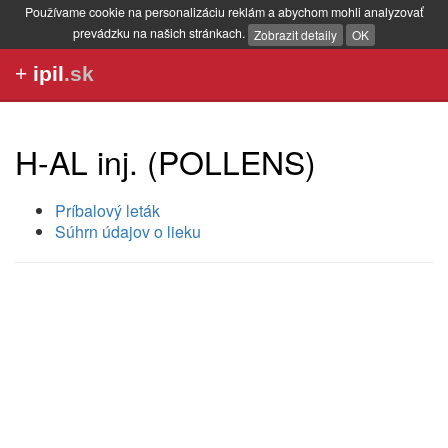
Používame cookie na personalizáciu reklám a abychom mohli analyzovať
prevádzku na našich stránkach.
Zobrazit detaily
OK
+
ipil
.sk
H-AL inj. (POLLENS)
Príbalový leták
Súhrn údajov o lieku