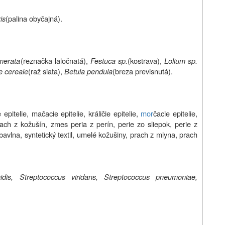
is
(palina obyčajná).
omerata
(reznačka laločnatá),
Festuca sp.
(kostrava),
Lolium sp.
e cereale
(raž siata),
Betula pendula
(breza previsnutá).
 epitelie, mačacie epitelie, králičie epitelie,
mor
čacie epitelie,
 prach z kožušín, zmes peria z perín, perie zo sliepok, perie z
 bavlna, syntetický textil, umelé kožušiny, prach z mlyna, prach
dis, Streptococcus viridans, Streptococcus pneumoniae,