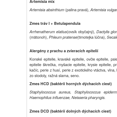
Artemisia mix
Artemisia absinthium
(palina pravá),
Artemisia vulgar
Zmes tráv I + Betula
pendula
Arrhenatherum elatius
(ovsík obyčajný),
Dactylis gl
(mätonoh),
Phleum pratense
(timotejka lúčna),
Secal
Alergény z prachu a zvieracích epitelií
Konské epitelie, kravské epitelie, ovčie epitelie, psie
epitelie škrečka, myšacie epitelie, krysie epitelie,
kačíc, perie z husí, perie z exotického vtáctva, vlna,
zo stodoly, ražná slama, seno.
Zmes HCD (baktérií horných dýchacích ciest)
Staphylococcus aureus, Staphylococcus epidermi
Haemophilus influenzae, Neisseria pharyngis.
Zmes DCD (baktérií dolných dýchacích ciest)