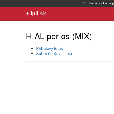
Používame cookie na p
+
ipil
.sk
H-AL per os (MIX)
Príbalový leták
Súhrn údajov o lieku