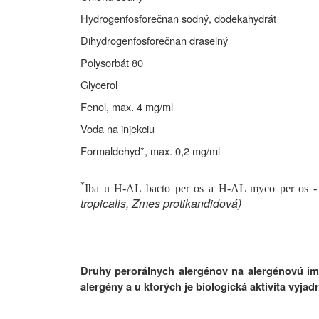
Hydrogenfosforečnan sodný, dodekahydrát
Dihydrogenfosforečnan draselný
P
olysorbát 80
Glycerol
Fenol, max. 4 mg/ml
Voda na injekciu
F
ormaldehyd*, max. 0,2 mg/ml
*
Iba u H-AL bacto per os a H-AL myco per os -
tropicalis, Zmes protikandidová)
Druhy perorálnych alergénov na alergénovú imu
alergény a u ktorých je biologická aktivita vyjad