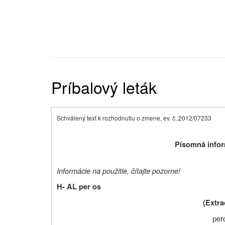
Príbalový leták
Schválený text k rozhodnutiu o zmene, ev. č.:2012/07233
Písomná infor
Informácie na použitie, čítajte pozorne!
H- AL per os
(Extra
per