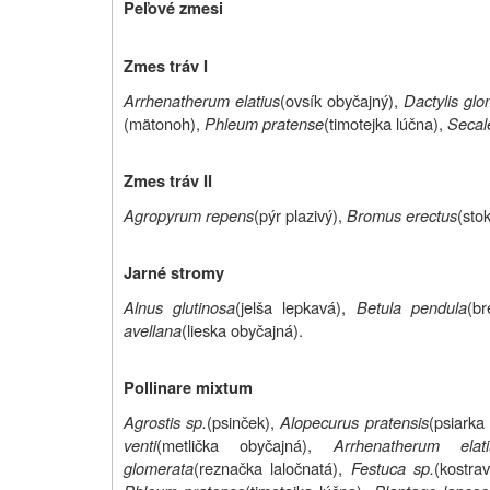
Peľové zmesi
Zmes tráv I
Arrhenatherum elatius
(ovsík obyčajný),
Dactylis gl
(mätonoh),
Phleum pratense
(timotejka lúčna),
Secal
Zmes tráv II
Agropyrum repens
(pýr plazivý),
Bromus erectus
(sto
Jarné stromy
Alnus glutinosa
(jelša lepkavá),
Betula pendula
(br
avellana
(lieska obyčajná).
Pollinare mixtum
Agrostis sp.
(psinček),
Alopecurus pratensis
(psiarka 
venti
(metlička obyčajná),
Arrhenatherum elati
glomerata
(reznačka laločnatá),
Festuca sp.
(kostrav