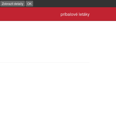
.
Zobrazit detaily
OK
príbalové letáky