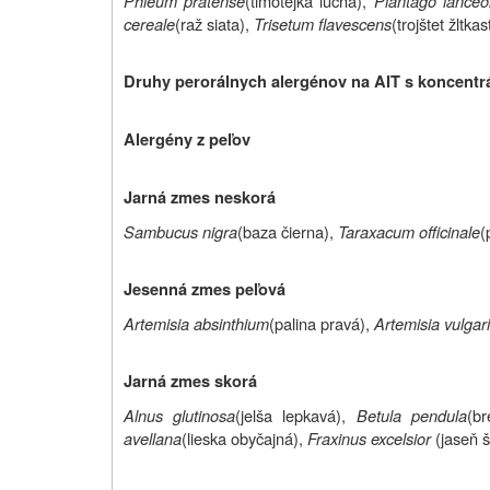
Phleum pratense
(timotejka lúčna),
Plantago lanceo
cereale
(raž siata),
Trisetum flavescens
(trojštet žltkas
Druhy perorálnych alergénov na AIT s koncentr
Alergény z peľov
Jarná zmes neskorá
Sambucus nigra
(baza čierna),
Taraxacum officinale
(
Jesenná zmes peľová
Artemisia absinthium
(palina pravá),
Artemisia vulgar
Jarná zmes skorá
Alnus glutinosa
(jelša lepkavá),
Betula pendula
(br
avellana
(lieska obyčajná),
Fraxinus excelsior
(jaseň š