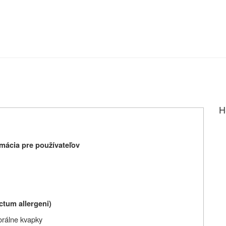
H
mácia pre používateľov
ctum allergeni)
orálne kvapky