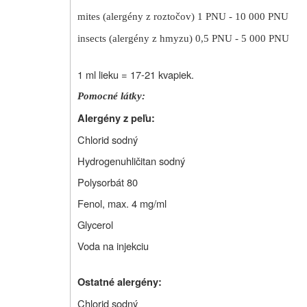
mites (alergény z roztočov) 1 PNU - 10 000 PNU
insects (alergény z hmyzu) 0,5 PNU ‑ 5 000 PNU
1 ml lieku = 17-21 kvapiek.
Pomocné látky:
Alergény z peľu:
Chlorid sodný
Hydrogenuhličitan sodný
P
olysorbát 80
Fenol, max. 4 mg/ml
G
lycerol
Voda na injekciu
Ostatné alergény:
Chlorid sodný