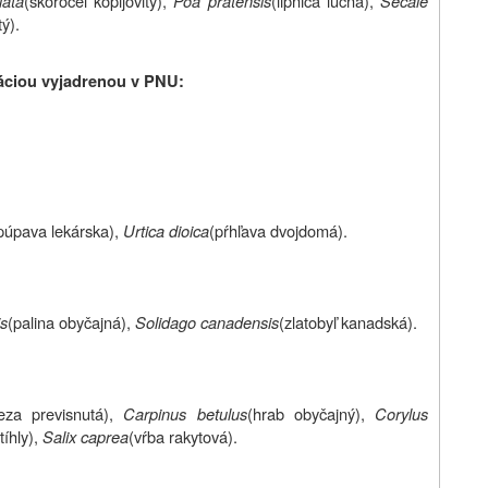
lata
(skoroceľ kopijovitý),
Poa pratensis
(lipnica lúčna),
Secale
tý).
áciou vyjadrenou v PNU:
púpava lekárska),
Urtica dioica
(pŕhľava dvojdomá).
is
(palina obyčajná),
Solidago canadensis
(zlatobyľ kanadská).
eza previsnutá),
Carpinus betulus
(hrab obyčajný),
Corylus
tíhly),
Salix caprea
(vŕba rakytová).