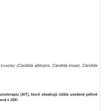
(Candida albicans, Candida krusei, Candida
 kvasinky
noterapiu (AIT), ktoré obsahujú nižšie uvedené peľové
rená v JSK: