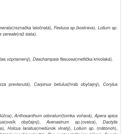
omerata
(reznačka laločnatá),
Festuca sp.
(kostrava),
Lolium sp
.
e cereale
(raž siata).
klas vzpriamený),
Deschampsia flexuosa
(metlička krivolaká).
eza previsnutá),
Carpinus betulus
(hrab obyčajný),
Corylus
lúčna),
Anthoxanthum odoratum
(tomka voňavá),
Apera spica
us
(ovsík obyčajný),
Avenastrum sp.
(ovsica),
Dactylis
a),
Holcus lanatus
(medúnok vlnatý),
Lolium sp
. (mätonoh),