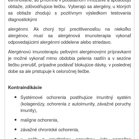
obtiaže, zdôvodňujúce liečbu. Vyberajú sa alergény, u ktorých
sa obtiaže zhodujú s pozitívnym výsledkom testovania
diagnostickými
alergénmi. Ak chorý trpí precitlivenosťou na niekoľko
alergénov, musí sa alergénová imunoterapia vykonať
odpovedajúcimi alergénmi oddelene alebo striedavo.
Alergénovú imunoterapiu peľovými alergénovými prípravkami
je možné vykonať mimo obdobia pelenia rastlín a v sezóne
liečbu prerušiť, prípadne podávať blokujúce dávky, v poslednej
dobe sa ale pristupuje k celoročnej liečbe.
Kontraindikácie
Systémové ochorenia postihujúce imunitný systém
(kolagenózy, ochorenia z autoimunity, závažné poruchy
imunity),
malígne ochorenia,
závažné chronické ochorenia,
u osôb s psychickou poruchou, kde nemožno