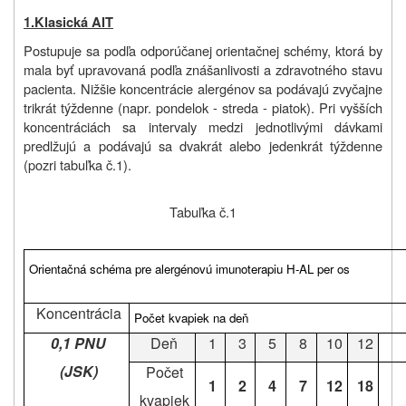
1.Klasická AIT
Postupuje sa podľa odporúčanej orientačnej schémy, ktorá by
mala byť upravovaná podľa znášanlivosti a zdravotného stavu
pacienta. Nižšie koncentrácie alergénov sa podávajú zvyčajne
trikrát týždenne (napr. pondelok - streda - piatok). Pri vyšších
koncentráciách sa intervaly medzi jednotlivými dávkami
predlžujú a podávajú sa dvakrát alebo jedenkrát týždenne
(pozri tabuľka č.1).
Tabuľka č.1
Orientačná schéma pre alergénovú imunoterapiu H-AL per os
Koncentrácia
Počet kvapiek na deň
0,1 PNU
Deň
1
3
5
8
10
12
(JSK)
Počet
1
2
4
7
12
18
kvapiek