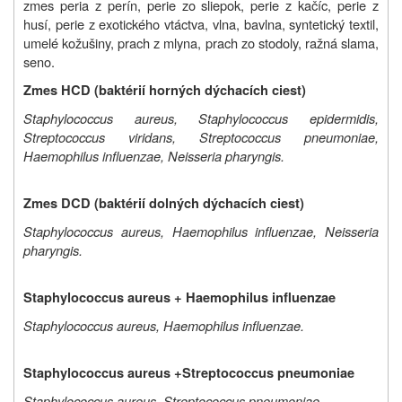
zmes peria z perín, perie zo sliepok, perie z kačíc, perie z
husí, perie z exotického vtáctva, vlna, bavlna, syntetický textil,
umelé kožušiny, prach z mlyna, prach zo stodoly, ražná slama,
seno.
Zmes HCD (baktérií horných dýchacích ciest)
Staphylococcus aureus, Staphylococcus epidermidis,
Streptococcus viridans, Streptococcus pneumoniae,
Haemophilus influenzae, Neisseria pharyngis.
Zmes DCD (baktérií dolných dýchacích ciest)
Staphylococcus aureus, Haemophilus influenzae, Neisseria
pharyngis.
Staphylococcus aureus + Haemophilus influenzae
Staphylococcus aureus, Haemophilus influenzae.
Staphylococcus aureus +
Streptococcus pneumoniae
Staphylococcus aureus, Streptococcus pneumoniae.