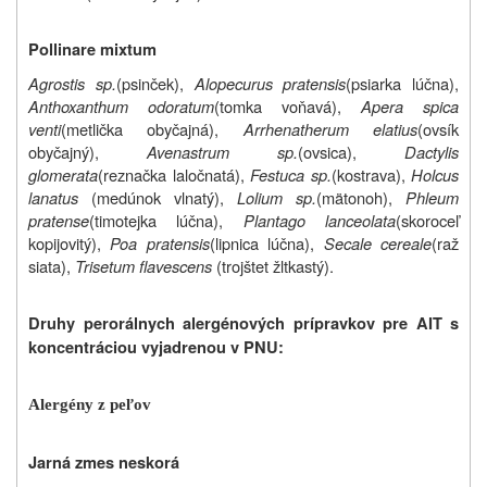
Pollinare mixtum
Agrostis sp.
(psinček),
Alopecurus pratensis
(psiarka lúčna),
Anthoxanthum odoratum
(tomka voňavá),
Apera spica
venti
(metlička obyčajná),
Arrhenatherum elatius
(ovsík
obyčajný),
Avenastrum sp.
(ovsica),
Dactylis
glomerata
(reznačka laločnatá),
Festuca sp.
(kostrava),
Holcus
lanatus
(medúnok vlnatý),
Lolium sp.
(mätonoh),
Phleum
pratense
(timotejka lúčna),
Plantago lanceolata
(skoroceľ
kopijovitý),
Poa pratensis
(lipnica lúčna),
Secale cereale
(raž
siata),
Trisetum flavescens
(trojštet žltkastý).
Druhy perorálnych alergénových prípravkov pre AIT s
koncentráciou vyjadrenou v PNU:
Alergény z peľov
Jarná zmes neskorá