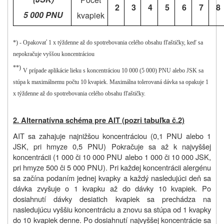
2
3
4
5
6
7
8
5 000 PNU
kvapiek
*) - Opakovať 1 x týždenne až do spotrebovania celého obsahu fľaštičky, keď sa
nepokračuje vyššou koncentráciou
**)
V prípade aplikácie lieku s koncentráciou 10 000 (5 000) PNU alebo JSK sa
stúpa k maximálnemu počtu 10 kvapiek. Maximálna tolerovaná dávka sa opakuje 1
x týždenne až do spotrebovania celého obsahu fľaštičky.
2. Alternatívna schéma pre AIT (pozri tabuľka č.2)
AIT sa zahajuje najnižšou koncentráciou (0,1 PNU alebo 1
JSK, pri hmyze 0,5 PNU) Pokračuje sa až k najvyššej
koncentrácii (1 000 či 10 000 PNU alebo 1 000 či 10 000 JSK,
pri hmyze 500 či 5 000 PNU). Pri každej koncentrácii alergénu
sa začína podaním jednej kvapky a každý nasledujúci deň sa
dávka zvyšuje o 1 kvapku až do dávky 10 kvapiek. Po
dosiahnutí dávky desiatich kvapiek sa prechádza na
nasledujúcu vyššiu koncentráciu a znovu sa stúpa od 1 kvapky
do 10 kvapiek denne. Po dosiahnutí najvyššej koncentrácie sa