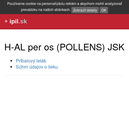
Používame cookie na personalizáciu reklám a abychom mohli analyzovať
prevádzku na našich stránkach.
Zobrazit detaily
OK
+
ipil
.sk
H-AL per os (POLLENS) JSK
Príbalový leták
Súhrn údajov o lieku