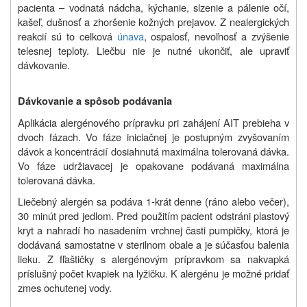
pacienta – vodnatá nádcha, kýchanie, slzenie a pálenie očí,
kašeľ, dušnosť a zhoršenie kožných prejavov. Z nealergických
reakcií sú to celková
únava
, ospalosť, nevoľnosť a zvýšenie
telesnej teploty. Liečbu nie je nutné ukončiť, ale upraviť
dávkovanie.
Dávkovanie a spôsob podávania
Aplikácia alergénového prípravku pri zahájení AIT prebieha v
dvoch fázach. Vo fáze iniciačnej je postupným zvyšovaním
dávok a koncentrácií dosiahnutá maximálna tolerovaná dávka.
Vo fáze udržiavacej je opakovane podávaná maximálna
tolerovaná dávka.
Liečebný alergén sa podáva 1-krát denne (ráno alebo večer),
30 minút pred jedlom. Pred použitím pacient odstráni plastový
kryt a nahradí ho nasadením vrchnej časti pumpičky, ktorá je
dodávaná samostatne v sterilnom obale a je súčasťou balenia
lieku. Z fľaštičky s alergénovým prípravkom sa nakvapká
príslušný počet kvapiek na lyžičku. K alergénu je možné pridať
zmes ochutenej vody.