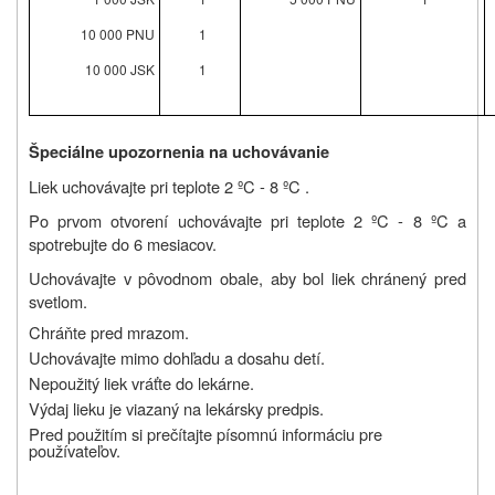
10 000 PNU
1
10 000 JSK
1
Špeciálne upozornenia na uchovávanie
Liek uchovávajte pri teplote 2 ºC - 8 ºC .
Po prvom otvorení uchovávajte pri teplote 2 ºC - 8 ºC a
spotrebujte do 6 mesiacov.
Uchovávajte v pôvodnom obale, aby bol liek chránený pred
svetlom.
Chráňte pred mrazom.
Uchovávajte mimo dohľadu a dosahu detí.
Nepoužitý liek vráťte do lekárne.
Výdaj lieku je viazaný na lekársky predpis.
Pred použitím si prečítajte písomnú informáciu pre
používateľov.