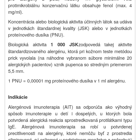
protimikrobiálnu konzervačnú látku obsahuje fenol (max. 4
mg/ml).
Koncentrácia alebo biologická aktivita účinných látok sa udáva
v jednotkách štandardnej kvality (JSK) alebo v jednotkách
proteínového dusíka (PNU).
Biologická aktivita
zodpovedá takej aktivite
1 000 JSK
štandardizovaného alergénu, ktorá pri kožnom teste metódou
prick vyvolala (na náhodne vybranom súbore minimálne 20
alergických pacientov) vznik pupenca so stredným priemerom
5,5 mm.
1 PNU = 0,00001 mg proteínového dusíka v 1 ml alergénu.
Indikácie
Alergénová imunoterapia (AIT) sa odporúča ako výhodný
spôsob imunoterapie u detí i dospelých, u ktorých bola
potvrdená alergická reakcia sprostredkovaná protilátkami typu
IgE. Alergénová imunoterapia sa robí u potvrdenej
precitlivenosti na alergény, ktoré nemôžu byť z prostredia
eliminované, sú prítomné v podstatnom množstve a spôsobujú