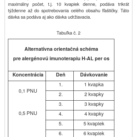
maximálny počet, t.j. 10 kvapiek denne, podáva trikrát
týždenne až do spotrebovania celého obsahu fľaštičky. Táto
dávka sa podáva aj ako dávka udržiavacia.
Tabuľka č. 2
Alternatívna orientačná schéma
pre alergénovú imunoterapiu H-AL per os
Koncentrácia
Deň
Dávkovanie
1.
1 kvapka
0,1 PNU
2.
2 kvapky
3.
3 kvapky
0,5 PNU
4.
4 kvapky
5.
5 kvapiek
6.
6 kvapiek