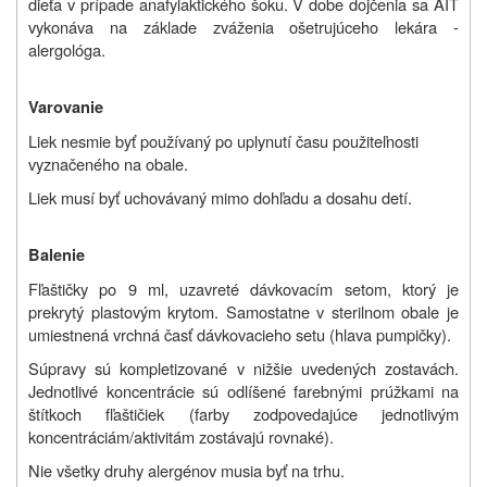
dieťa v prípade anafylaktického šoku. V dobe dojčenia sa AIT
vykonáva na základe zváženia ošetrujúceho lekára -
alergológa.
Varovanie
Liek nesmie byť používaný po uplynutí času použiteľnosti
vyznačeného na obale.
Liek musí byť uchovávaný mimo dohľadu a dosahu detí.
Balenie
Fľaštičky po 9 ml, uzavreté dávkovacím setom, ktorý je
prekrytý plastovým krytom. Samostatne v sterilnom obale je
umiestnená vrchná časť dávkovacieho setu (hlava pumpičky).
Súpravy sú kompletizované v nižšie uvedených zostavách.
Jednotlivé koncentrácie sú odlíšené farebnými prúžkami na
štítkoch fľaštičiek (farby zodpovedajúce jednotlivým
koncentráciám/aktivitám zostávajú rovnaké).
Nie všetky druhy alergénov musia byť na trhu.