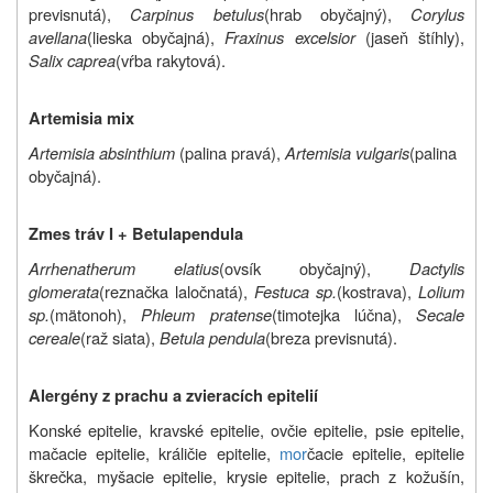
previsnutá),
Carpinus betulus
(hrab obyčajný),
Corylus
avellana
(lieska obyčajná),
Fraxinus excelsior
(jaseň štíhly),
Salix caprea
(vŕba rakytová).
Artemisia mix
Artemisia absinthium
(palina pravá),
Artemisia vulgaris
(palina
obyčajná).
Zmes tráv I + Betula
pendula
Arrhenatherum elatius
(ovsík obyčajný),
Dactylis
glomerata
(reznačka laločnatá),
Festuca sp.
(kostrava),
Lolium
sp.
(mätonoh),
Phleum pratense
(timotejka lúčna),
Secale
cereale
(raž siata),
Betula pendula
(breza previsnutá).
Alergény z prachu a zvieracích epitelií
Konské epitelie, kravské epitelie, ovčie epitelie, psie epitelie,
mačacie epitelie, králičie epitelie,
mor
čacie epitelie, epitelie
škrečka, myšacie epitelie, krysie epitelie, prach z kožušín,