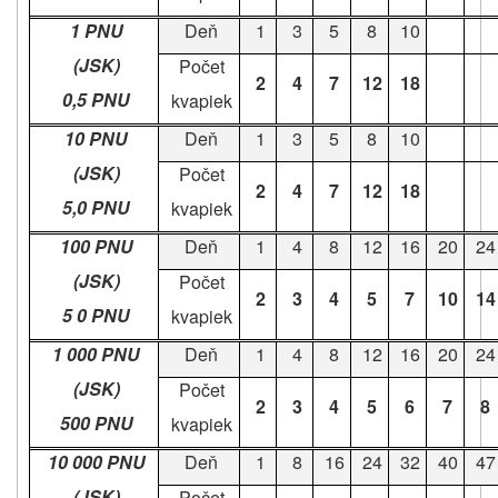
1 PNU
Deň
1
3
5
8
10
(JSK)
Počet
2
4
7
12
18
0,5 PNU
kvapiek
10 PNU
Deň
1
3
5
8
10
(JSK)
Počet
2
4
7
12
18
5,0 PNU
kvapiek
100 PNU
Deň
1
4
8
12
16
20
24
(JSK)
Počet
2
3
4
5
7
10
14
5 0 PNU
kvapiek
1 000 PNU
Deň
1
4
8
12
16
20
24
(JSK)
Počet
2
3
4
5
6
7
8
500 PNU
kvapiek
10 000 PNU
Deň
1
8
16
24
32
40
47
(JSK)
Počet