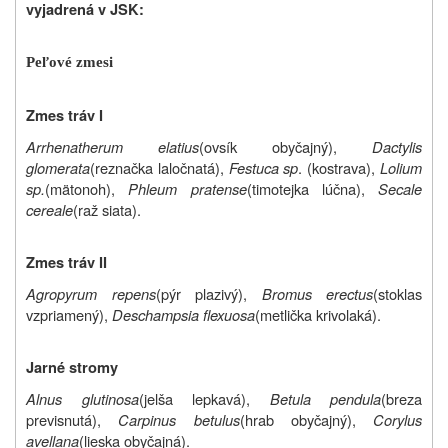
vyjadrená v JSK:
Peľové zmesi
Zmes tráv I
Arrhenatherum elatius
(ovsík obyčajný),
Dactylis
glomerata
(reznačka laločnatá),
Festuca sp
. (kostrava),
Lolium
sp.
(mätonoh),
Phleum pratense
(timotejka lúčna),
Secale
cereale
(raž siata).
Zmes tráv II
Agropyrum repens
(pýr plazivý),
Bromus erectus
(stoklas
vzpriamený),
Deschampsia flexuosa
(metlička krivolaká).
Jarné stromy
Alnus glutinosa
(jelša lepkavá),
Betula pendula
(breza
previsnutá),
Carpinus betulus
(hrab obyčajný),
Corylus
avellana
(lieska obyčajná).