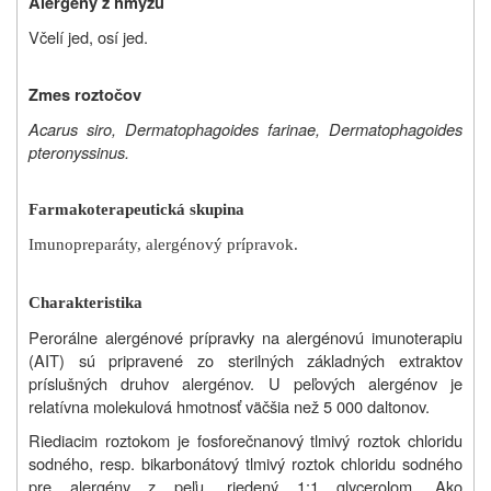
Alergény z hmyzu
Včelí jed, osí jed.
Zmes roztočov
Acarus siro, Dermatophagoides farinae, Dermatophagoides
pteronyssinus.
Farmakoterapeutická skupina
Imunopreparáty, alergénový prípravok.
Charakteristika
Perorálne alergénové prípravky na alergénovú imunoterapiu
(AIT) sú pripravené zo sterilných základných extraktov
príslušných druhov alergénov. U peľových alergénov je
relatívna molekulová hmotnosť väčšia než 5 000 daltonov.
Riediacim roztokom je fosforečnanový tlmivý roztok chloridu
sodného, resp. bikarbonátový tlmivý roztok chloridu sodného
pre alergény z peľu, riedený 1:1 glycerolom. Ako