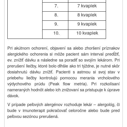
7.
7 kvapiek
8.
8 kvapiek
9.
9 kvapiek
10.
10 kvapiek
Pri akútnom ochorení, objavení sa alebo zhoršení príznakov
alergického ochorenia si môže pacient sám interval predĺžiť,
ev. znížiť dávku a následne sa poradiť so svojím lekárom. Pri
prerušení liečby, ktoré bolo dlhšie ako tri týždne, je nutné skôr
dosiahnutú dávku znížiť. Pacienti s astmou si svoj stav v
priebehu liečby kontrolujú pomocou merania vrcholového
výdychového prúdu (Peak flow metria). Pri rozkolísaní
nameraných hodnôt alebo ich znižovaní sa pristupuje k úprave
dávok.
V prípade peľových alergénov rozhoduje lekár – alergológ, či
bude v imunoterapii pokračovať celoročne alebo bude pred
peľovou sezónou prerušená.