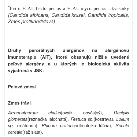
*
Iba u H-AL bacto per os a H-AL myco per os - kvasinky
(Candida albicans, Candida krusei, Candida tropicalis,
Zmes protikandidová)
Druhy perorálnych alergénov na alergénovú
imunoterapiu (AIT), ktoré obsahujú nižšie uvedené
peľové alergény a u ktorých je biologická aktivita
vyjadrená v JSK:
Peľové zmesi
Zmes tráv I
Arrhenatherum elatius
(ovsík obyčajný),
Dactylis
glomerata
(reznačka laločnatá),
Festuca sp.
(kostrava),
Lolium
sp
. (mätonoh),
Phleum pratense
(timotejka lúčna),
Secale
cereale
(raž siata).