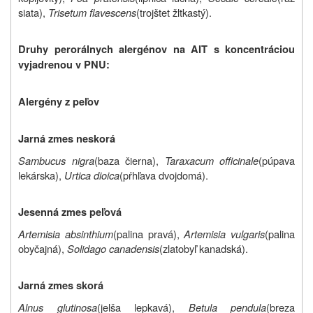
siata),
Trisetum flavescens
(trojštet žltkastý).
Druhy perorálnych alergénov na AIT s koncentráciou
vyjadrenou v PNU:
Alergény z peľov
Jarná zmes neskorá
Sambucus nigra
(baza čierna),
Taraxacum officinale
(púpava
lekárska),
Urtica dioica
(pŕhľava dvojdomá).
Jesenná zmes peľová
Artemisia absinthium
(palina pravá),
Artemisia vulgaris
(palina
obyčajná),
Solidago canadensis
(zlatobyľ kanadská).
Jarná zmes skorá
Alnus glutinosa
(jelša lepkavá),
Betula pendula
(breza