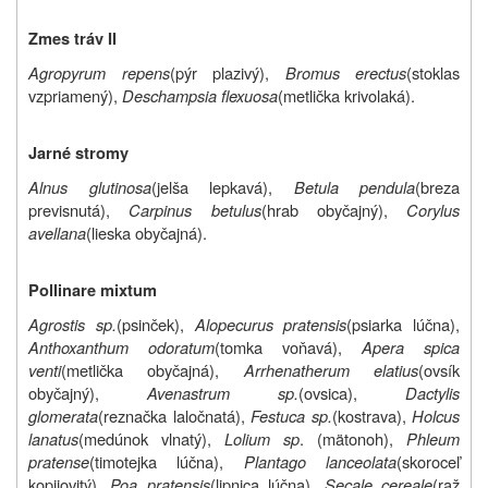
Zmes tráv II
Agropyrum repens
(pýr plazivý),
Bromus erectus
(stoklas
vzpriamený),
Deschampsia flexuosa
(metlička krivolaká).
Jarné stromy
Alnus glutinosa
(jelša lepkavá),
Betula pendula
(breza
previsnutá),
Carpinus betulus
(hrab obyčajný),
Corylus
avellana
(lieska obyčajná).
Pollinare mixtum
Agrostis sp.
(psinček),
Alopecurus pratensis
(psiarka lúčna),
Anthoxanthum odoratum
(tomka voňavá),
Apera spica
venti
(metlička obyčajná),
Arrhenatherum elatius
(ovsík
obyčajný),
Avenastrum sp.
(ovsica),
Dactylis
glomerata
(reznačka laločnatá),
Festuca sp.
(kostrava),
Holcus
lanatus
(medúnok vlnatý),
Lolium sp
. (mätonoh),
Phleum
pratense
(timotejka lúčna),
Plantago lanceolata
(skoroceľ
kopijovitý),
Poa pratensis
(lipnica lúčna),
Secale cereale
(raž