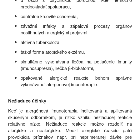
predpokladať spoluprácu,
centrálne kŕčovité ochorenia,
závažné infekty a zápalové procesy orgánov
postihnutých alergickými prejavmi,
aktívna tuberkulóza,
ťažká forma atopického ekzému,
simultánne vykonávaná liečba na potlačenie imunity
(imunosupresia), liečba β‑blokátormi,
opakované alergické reakcie behom správne
vykonávanej alergénovej imunoterapie.
Nežiaduce účinky
Keď je alergénová imunoterapia indikovaná a aplikovaná
skúseným odborníkom, je riziko vzniku nežiaducej reakcie
relatívne nízke. Nežiaduce reakcie možno rozdeliť na
alergické a nealergické. Medzi alergické reakcie patrí
provokácia príznakov napr. pri neprimeranej dávke pre