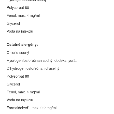
P
olysorbát 80
Fenol, max. 4 mg/ml
G
lycerol
Voda na injekciu
Ostatné alergény:
Chlorid sodný
Hydrogenfosforečnan sodný, dodekahydrát
Dihydrogenfosforečnan draselný
P
olysorbát 80
Glycerol
Fenol, max. 4 mg/ml
Voda na injekciu
F
ormaldehyd*, max. 0,2 mg/ml