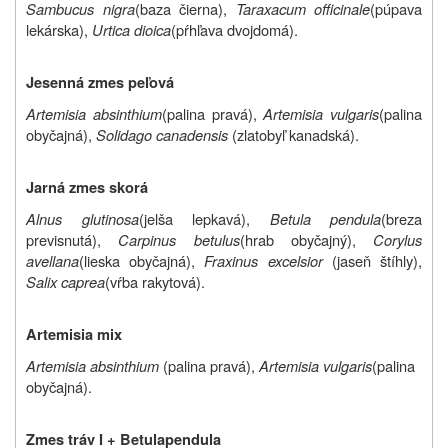
Sambucus nigra
(baza čierna),
Taraxacum officinale
(púpava
lekárska),
Urtica dioica
(pŕhľava dvojdomá).
Jesenná zmes peľová
Artemisia absinthium
(palina pravá),
Artemisia vulgaris
(palina
obyčajná),
Solidago canadensis
(zlatobyľ kanadská).
Jarná zmes skorá
Alnus glutinosa
(jelša lepkavá),
Betula pendula
(breza
previsnutá),
Carpinus betulus
(hrab obyčajný),
Corylus
avellana
(lieska obyčajná),
Fraxinus excelsior
(jaseň štíhly),
Salix caprea
(vŕba rakytová).
Artemisia mix
Artemisia absinthium
(palina pravá),
Artemisia vulgaris
(palina
obyčajná).
Zmes tráv I + Betula
pendula