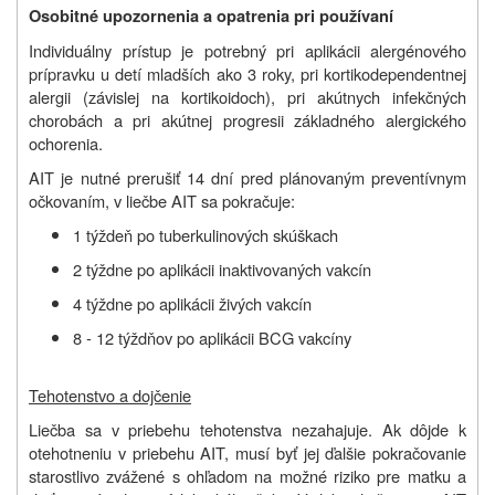
Osobitné upozornenia a opatrenia pri používaní
Individuálny prístup je potrebný pri aplikácii alergénového
prípravku u detí mladších ako 3 roky, pri kortikodependentnej
alergii (závislej na kortikoidoch), pri akútnych infekčných
chorobách a pri akútnej progresii základného alergického
ochorenia.
AIT je nutné prerušiť 14 dní pred plánovaným preventívnym
očkovaním, v liečbe AIT sa pokračuje:
1 týždeň po tuberkulinových skúškach
2 týždne po aplikácii inaktivovaných vakcín
4 týždne po aplikácii živých vakcín
8 ‑ 12 týždňov po aplikácii BCG vakcíny
Tehotenstvo a dojčenie
Liečba sa v priebehu tehotenstva nezahajuje. Ak dôjde k
otehotneniu v priebehu AIT, musí byť jej ďalšie pokračovanie
starostlivo zvážené s ohľadom na možné riziko pre matku a