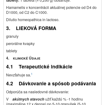
tablety:
1 tableta (= 0,250 g) obsahuje:
Hamamelis v koncentrácii aktuálnej potencie od D4 do
D1000, od C2 do C1000.
Dilutio homeopathica in lactoso.
3. LIEKOVÁ FORMA
granuly
perorálne kvapky
tablety
4. klinické Údaje
4.1 Terapeutické indikácie
1
Nevzťahuje sa.
4.2 Dávkovanie a spósob podávania
Odporúča sa nasledovné dávkovanie:
V
akútnych stavoch
užiť každú % -1 hodinu
(maximálne 12 x denne) po 5-10 granuliek (5-10