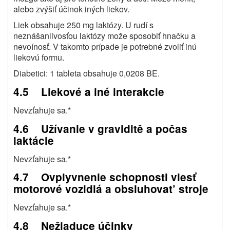
alebo zvýšiť účinok iných liekov.
Liek obsahuje 250 mg laktózy. U rudí s
neznášanlivosťou laktózy može sposobiť hnačku a
nevoínosť. V takomto prípade je potrebné zvoliť inú
liekovú formu.
Diabetici: 1 tableta obsahuje 0,0208 BE.
4.5 Liekové a iné interakcie
Nevzťahuje sa.*
4.6 Užívanie v graviditě a počas
laktácie
Nevzťahuje sa.*
4.7 Ovplyvnenie schopnosti viesť
motorové vozidlá a obsluhovat’ stroje
Nevzťahuje sa.*
4.8 Nežiaduce účinky