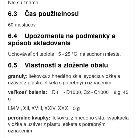
Nie sú známe.
6.3 Čas použitelnosti
60 mesiacov.
6.4 Upozornenia na podmienky a
spósob skladovania
Uchovávať pri teplote 15 - 25 °C, na suchom mieste.
6.5 Vlastnosti a zloženie obalu
granuly:
liekovka z hnedého skla, sypacia vložka a
uzáver z plastu, etiketa s potrebným označením
vel’kost’ balenia:
D4 - D1000, C2 - C1000 8 g, 45
g
LM VI, XII, XVIII, XXIV, XXX 5 g
perorálne kvapky:
liekovka z hnedého skla, kvapkacia
vložka a uzáver z plastu, etiketa s potrebným
označením