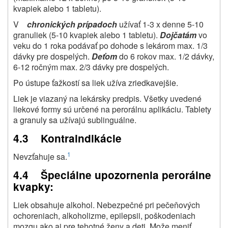
kvapiek alebo 1 tabletu).
V
chronických prípadoch
užívať 1-3 x denne 5-10
granuliek (5-10 kvapiek alebo 1 tabletu).
Dojčatám
vo
veku do 1 roka podávať po dohode s lekárom max. 1/3
dávky pre dospelých.
Deťom
do 6 rokov max. 1/2 dávky,
6-12 ročným max. 2/3 dávky pre dospelých.
Po ústupe ťažkostí sa liek užíva zriedkavejšie.
Liek je viazaný na lekársky predpis. Všetky uvedené
liekové formy sú určené na perorálnu aplikáciu. Tablety
a granuly sa užívajú sublinguálne.
4.3 Kontraindikácie
1
Nevzťahuje sa.
4.4 Špeciálne upozornenia perorálne
kvapky:
Liek obsahuje alkohol. Nebezpečné pri pečeňových
ochoreniach, alkoholizme, epilepsii, poškodeniach
mozgu ako aj pre tehotné ženy a deti. Može meniť,