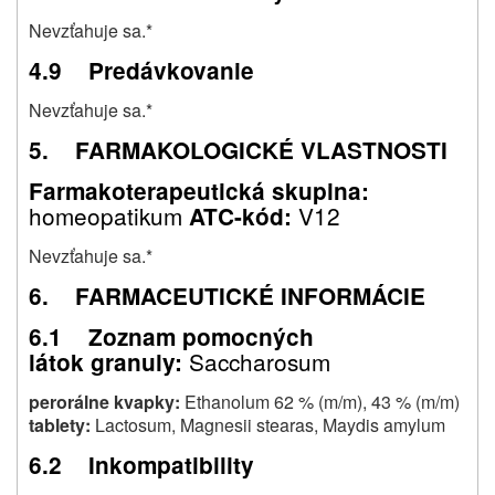
Nevzťahuje sa.*
4.9 Predávkovanie
Nevzťahuje sa.*
5. FARMAKOLOGICKÉ VLASTNOSTI
Farmakoterapeutická skupina:
homeopatikum
V12
ATC-kód:
Nevzťahuje sa.*
6. FARMACEUTICKÉ INFORMÁCIE
6.1 Zoznam pomocných
Saccharosum
látok granuly:
perorálne kvapky:
Ethanolum 62 % (m/m), 43 % (m/m)
tablety:
Lactosum, Magnesii stearas, Maydis amylum
6.2 Inkompatibility