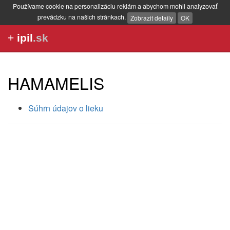
Používame cookie na personalizáciu reklám a abychom mohli analyzovať
prevádzku na našich stránkach.
Zobrazit detaily
OK
+
ipil
.sk
HAMAMELIS
Súhrn údajov o lieku