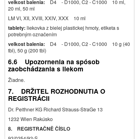
velkost balenia:
D4 - D1000, C2 - C1000 10 ml,
20 ml, 50 ml
LM VI, XII, XVIII, XXIV, XXX 10 ml
tablety:
liekovka z bielej plastickej hmoty, etiketa s
potrebným označením
velkost balenia:
D4 - D1000, C2 - C1000 10 g (40
tbl), 50 g (200 tbl)
6.6 Upozornenia na spósob
zaobchádzania s liekom
Žiadne.
7. DRŽITEL ROZHODNUTIA O
REGISTRÁCII
Dr. Peithner KG Richard Strauss-StraGe 13
1232 Wien Rakúsko
8. REGISTRAČNĚ ČÍSLO
93/0254/92-S