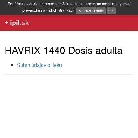
Používame cookie na personalizáciu reklám a abychom mohli analyzovať
prevádzku na našich stránkach.
Zobrazit detaily
OK
+
ipil
.sk
HAVRIX 1440 Dosis adulta
Súhrn údajov o lieku