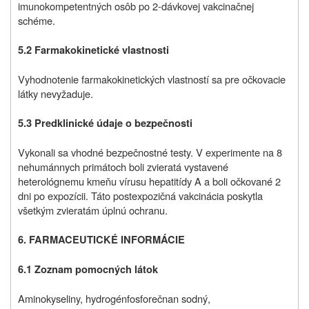
imunokompetentných osôb po 2‑dávkovej vakcinačnej
schéme.
5.2 Farmakokinetické vlastnosti
Vyhodnotenie farmakokinetických vlastností sa pre očkovacie
látky nevyžaduje.
5.3 Predklinické údaje o bezpečnosti
Vykonali sa vhodné bezpečnostné testy. V experimente na 8
nehumánnych primátoch boli zvieratá vystavené
heterológnemu kmeňu vírusu hepatitídy A a boli očkované 2
dni po expozícii. Táto postexpozičná vakcinácia poskytla
všetkým zvieratám úplnú ochranu.
6. FARMACEUTICKÉ INFORMÁCIE
6.1 Zoznam pomocných látok
Aminokyseliny, hydrogénfosforečnan sodný,