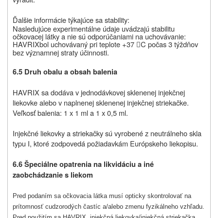
Ďalšie informácie týkajúce sa stability:
Nasledujúce experimentálne údaje uvádzajú stabilitu
očkovacej látky a nie sú odporúčaniami na uchovávanie:
H
AVRIX
bol uchovávaný pri teplote +37
C počas 3
týždňov

bez významnej straty účinnosti.
6.5 Druh obalu a obsah balenia
HAVRIX sa dodáva v jednodávkovej sklenenej injekčnej
liekovke alebo v naplnenej sklenenej injekčnej striekačke.
Veľkosť balenia: 1 x 1 ml a 1 x 0,5 ml.
Injekčné liekovky a striekačky sú vyrobené z neutrálneho skla
typu I, ktoré zodpovedá požiadavkám Európskeho liekopisu.
6.6 Špeciálne opatrenia na likvidáciu a iné
zaobchádzanie s liekom
Pred podaním sa očkovacia látka musí opticky skontrolovať na
prítomnosť cudzorodých častíc a/alebo zmenu fyzikálneho vzhľadu.
Pred použitím sa HAVRIX, injekčná liekovka/injekčná striekačka,