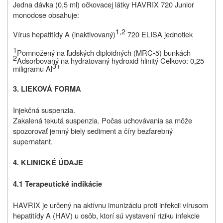
Jedna dávka (0,5 ml) očkovacej látky HAVRIX 720 Junior
monodose obsahuje:
1,2
Vírus hepatitídy A (inaktivovaný)
720 ELISA jednotiek
1
Pomnožený na ľudských diploidných (MRC‑5) bunkách
2
Adsorbovaný na hydratovaný hydroxid hlinitý Celkovo: 0,25
3+
miligramu Al
3.
LIEKOVÁ FORMA
Injekčná suspenzia.
Zakalená tekutá suspenzia. Počas uchovávania sa môže
spozorovať jemný biely sediment a číry bezfarebný
supernatant.
4. KLINICKÉ ÚDAJE
4.1 Terapeutické indikácie
HAVRIX je určený na aktívnu imunizáciu proti infekcii vírusom
hepatitídy A (HAV) u osôb, ktorí sú vystavení riziku infekcie