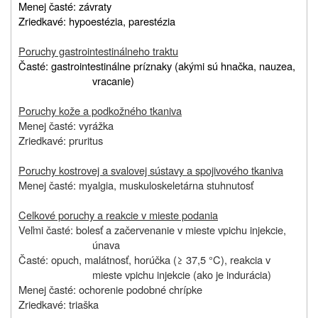
Menej časté: závraty
Zriedkavé: hypoestézia, parestézia
Poruchy gastrointestinálneho traktu
Časté: gastrointestinálne príznaky (akými sú hnačka, nauzea,
vracanie)
Poruchy kože a podkožného tkaniva
Menej časté: vyrážka
Zriedkavé: pruritus
Poruchy kostrovej a svalovej sústavy a spojivového tkaniva
Menej časté: myalgia, muskuloskeletárna stuhnutosť
Celkové poruchy a reakcie v mieste podania
Veľmi časté: bolesť a začervenanie v mieste vpichu injekcie,
únava
Časté: opuch, malátnosť, horúčka (≥ 37,5 °C), reakcia v
mieste vpichu injekcie (ako je indurácia)
Menej časté: ochorenie podobné chrípke
Zriedkavé: triaška