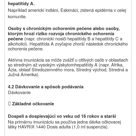
hepatitídy A.
Napríklad americkí indiáni, Eskimáci, zistená epidémia v celej
komunite.
Osoby s chronickým ochorením pečene alebo osoby,
ktorým hrozí riziko rozvoja chronického ochorenia
(napr. chronickí nosiči hepatitídy B a hepatitídy C a
pečene
alkoholici). Hepatitída A zvyčajne zhorší následok chronického
ochorenia pečene.
Aktívna imunizácia sa môže zvážiť u citlivých osôb v oblastiach
so
stredným až vysokým výskytom
hepatitídy A (napr. Afrika,
Ázia, oblasť Stredozemného mora, Stredný východ, Stredná a
Južná Amerika).
4.2 Dávkovanie a spôsob podávania
Dávkovanie

Základné očkovanie
Dospelí a dospievajúci vo veku od 16 rokov a starší
Na primárnu imunizáciu sa používa jedna dávka
očkovacej
látky
HAVRIX 1440 Dosis adulta (1,0 ml suspenzia).