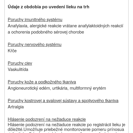
Údaje z obdobia po uvedení lieku na trh
Poruchy imunitného systému
Anafylaxia, alergické reakcie vrátane anafylaktoidných reakcií
a ochorenia podobného sérovej chorobe
Poruchy nervového systému
Kŕče
Poruchy ciev
Vaskulitída
Poruchy kože a podkožného tkaniva
Angioneurotický edém, urtikária, multiformný erytém
Poruchy kostrovej a svalovej sústavy a spojivového tkaniva
Artralgia
Hlásenie podozrení na nežiaduce reakcie
Hlásenie podozrení na nežiaduce reakcie po registrácii lieku je
dôležité.
Umožňuje priebežné monitorovanie pomeru prínosu
a