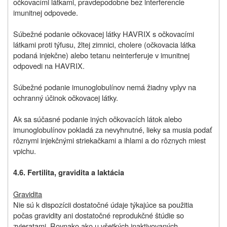
očkovacími látkami, pravdepodobne bez interferencie
imunitnej odpovede.
Súbežné podanie očkovacej látky HAVRIX s očkovacími
látkami proti týfusu, žltej zimnici, cholere (očkovacia látka
podaná injekčne) alebo tetanu neinterferuje v imunitnej
odpovedi na HAVRIX.
Súbežné podanie imunoglobulínov nemá žiadny vplyv na
ochranný účinok očkovacej látky.
Ak sa súčasné podanie iných očkovacích látok alebo
imunoglobulínov pokladá za nevyhnutné, lieky sa musia podať
rôznymi injekčnými striekačkami a ihlami a do rôznych miest
vpichu.
4.6. Fertilita, gravidita a laktácia
Gravidita
Nie sú k dispozícii dostatočné údaje týkajúce sa použitia
počas gravidity ani dostatočné reprodukčné štúdie so
zvieratami. Rovnako ako u všetkých inaktivovaných