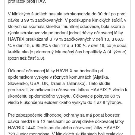
protilátok proti HAV.
V klinických štúdiách nastala sérokonverzia do 30 dní po prvej
dávke u 99 % zaočkovaných. V podskupine klinických štúdií, v
ktorých sa skúmala kinetika imunitnej odpovede, bola skorá a
rýchla sérokonverzia po podaní jednej dávky očkovacej látky
HAVRIX preukázaná u 79 % zaočkovaných v deň 13, u 86,3
% v deň 15, u 95,2% v deň 17 a u 100 % v deň 19, čo je doba
kratšia ako je priemerný inkubačný čas hepatitídy A (4 týždne)
(pozri tiež časť 5.3).
Účinnosť očkovacej látky HAVRIX sa hodnotila pri
epidemickom výskyte v rôznych komunitách (Aljaška,
Slovensko, USA, UK, Izrael a Taliansko). Tieto štúdie
preukázali, že očkovanie očkovacou látkou HAVRIX™ viedlo k
ukončeniu epidemického výskytu. Očkovacie pokrytie 80 %
viedlo k ukončeniu epidemického výskytu do 4 až 8 týždňov.
Pre zabezpečenie dlhodobej ochrany sa má podať booster
dávka medzi 6 a 12 mesiacmi po prvej dávke očkovacej látky
HAVRIX 1440 Dosis adulta alebo očkovacej látky HAVRIX
720 Junior monodose. V klinických skúšaniach boli prakticky