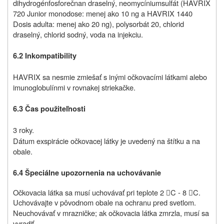
dihydrogénfosforečnan draselný, neomycíniumsulfát (HAVRIX
720 Junior monodose: menej ako 10 ng a HAVRIX 1440
Dosis adulta: menej ako 20 ng), polysorbát 20, chlorid
draselný, chlorid sodný, voda na injekciu.
6.2 Inkompatibility
HAVRIX sa nesmie zmiešať s inými očkovacími látkami alebo
imunoglobulínmi v rovnakej striekačke.
6.3 Čas použiteľnosti
3 roky.
Dátum exspirácie očkovacej látky je uvedený na štítku a na
obale.
6.4 Špeciálne upozornenia na uchovávanie
Očkovacia látka sa musí uchovávať pri teplote
2
C ‑ 8
C.


Uchovávajte v pôvodnom obale na ochranu pred svetlom.
Neuchovávať v mrazničke; ak očkovacia látka zmrzla, musí sa
vyradiť.