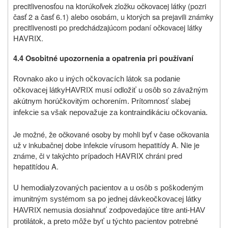
precitlivenosťou na ktorúkoľvek zložku očkovacej látky (pozri
časť 2 a časť 6.1) alebo osobám, u ktorých sa prejavili známky
precitlivenosti po predchádzajúcom podaní očkovacej látky
HAVRIX.
4.4 Osobitné upozornenia
a opatrenia pri používaní
Rovnako ako u iných očkovacích látok sa podanie
očkovacej látky
HAVRIX musí odložiť u osôb so závažným
akútnym horúčkovitým ochorením. Prítomnosť slabej
infekcie sa však nepovažuje za kontraindikáciu očkovania.
Je možné, že očkované osoby by mohli byť v čase očkovania
už v inkubačnej dobe infekcie vírusom hepatitídy A. Nie je
známe, či v takýchto prípadoch HAVRIX chráni pred
hepatitídou A.
U hemodialyzovaných pacientov a u osôb s poškodeným
imunitným systémom sa po jednej dávke
očkovacej látky
HAVRIX nemusia dosiahnuť zodpovedajúce titre anti‑HAV
protilátok, a preto môže byť u týchto pacientov potrebné