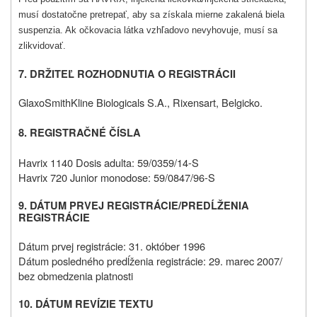
musí dostatočne pretrepať, aby sa získala mierne zakalená biela
suspenzia. Ak očkovacia látka vzhľadovo nevyhovuje, musí sa
zlikvidovať.
7. DRŽITEĽ ROZHODNUTIA O REGISTRÁCII
GlaxoSmithKline Biologicals S.A., Rixensart, Belgicko.
8. REGISTRAČNÉ ČÍSLA
Havrix 1140 Dosis adulta: 59/0359/14-S
Havrix 720 Junior monodose: 59/0847/96-S
9. DÁTUM PRVEJ REGISTRÁCIE/PREDĹŽENIA
REGISTRÁCIE
Dátum prvej registrácie: 31. október 1996
Dátum posledného predĺženia registrácie: 29. marec 2007/
bez obmedzenia platnosti
10. DÁTUM REVÍZIE TEXTU