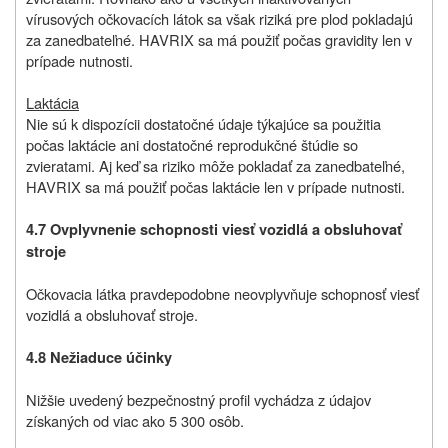
vírusových očkovacích látok sa však riziká pre plod pokladajú
za zanedbateľné. HAVRIX sa má použiť počas gravidity len v
prípade nutnosti.
Laktácia
Nie sú k dispozícii dostatočné údaje týkajúce sa použitia
počas laktácie ani dostatočné reprodukčné štúdie so
zvieratami. Aj keď sa riziko môže pokladať za zanedbateľné,
HAVRIX sa má použiť počas laktácie len v prípade nutnosti.
4.7 Ovplyvnenie schopnosti viesť vozidlá a obsluhovať
stroje
Očkovacia látka pravdepodobne neovplyvňuje schopnosť viesť
vozidlá a obsluhovať stroje.
4.8 Nežiaduce účinky
Nižšie uvedený bezpečnostný profil vychádza z údajov
získaných od viac ako 5 300 osôb.