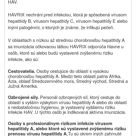
HAV.
HAVRIX nechráni pred infekciou, ktorá je spôsobená vírusom
hepatitídy B, vírusom hepatitídy C, vírusom hepatitídy E alebo
inými patogénmi, o ktorých je známe, že infikujú pečeň.
V oblastiach s nízkou až strednou chorobnosťou hepatitídy A
sa imunizácia očkovacou látkou HAVRIX odporúča hlavne u
osôb, ktoré sú alebo budú vystavené zvýšenému riziku
infekcie, ako sú:
Osoby cestujúce do oblastí s vysokou
Cestovatelia.
chorobnosťou hepatitídy A. Medzi tieto oblasti patria Afrika,
Ázia, oblasť Stredozemného mora, Stredný východ, Stredná a
Južná Amerika.
Personál ozbrojených síl, ktorý cestuje do
Ozbrojené sily.
oblastí s vyšším výskytom vírusu hepatitídy A alebo do oblastí
s nedostatočnou hygienou, je vystavený vyššiemu riziku
infekcie HAV. U týchto osôb je indikovaná aktívna imunizácia.
Osoby s profesionálnym rizikom infekcie vírusom
hepatitídy A, alebo ktoré sú vystavené zvýšenému riziku
Tu sú okrem iných zahrnuté
prenosu vírusu hepatitídy A.