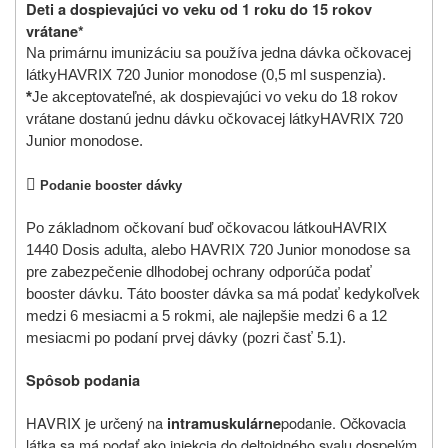
Deti a dospievajúci vo veku od 1 roku do 15 rokov
vrátane*
Na primárnu imunizáciu sa používa jedna dávka očkovacej
látky
HAVRIX 720 Junior monodose (0,5 ml suspenzia).
*
Je akceptovateľné, ak dospievajúci vo veku do 18 rokov
vrátane dostanú jednu dávku očkovacej látky
HAVRIX 720
Junior monodose.

Podanie booster dávky
Po základnom očkovaní buď očkovacou látkou
HAVRIX
1440 Dosis adulta, alebo HAVRIX 720 Junior monodose sa
pre zabezpečenie dlhodobej ochrany odporúča podať
booster dávku. Táto booster dávka sa má podať kedykoľvek
medzi 6 mesiacmi a 5 rokmi, ale najlepšie medzi 6 a 12
mesiacmi po podaní prvej dávky (pozri časť 5.1).
Spôsob podania
HAVRIX je určený na
podanie. Očkovacia
intramuskulárne
látka sa má podať ako injekcia do deltoidného svalu dospelým