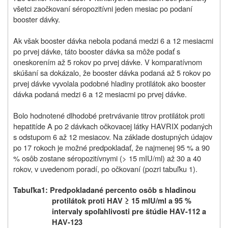
všetci zaočkovaní séropozitívni jeden mesiac po podaní
booster dávky.
Ak však booster dávka nebola podaná medzi 6 a 12 mesiacmi
po prvej dávke, táto booster dávka sa môže podať s
oneskorením až 5 rokov po prvej dávke. V komparatívnom
skúšaní sa dokázalo, že booster dávka podaná až 5 rokov po
prvej dávke vyvolala podobné hladiny protilátok ako booster
dávka podaná medzi 6 a 12 mesiacmi po prvej dávke.
Bolo hodnotené dlhodobé pretrvávanie titrov protilátok proti
hepatitíde A po 2 dávkach očkovacej látky HAVRIX podaných
s odstupom 6 až 12 mesiacov. Na základe dostupných údajov
po 17 rokoch je možné predpokladať, že najmenej 95 % a 90
% osôb zostane séropozitívnymi (> 15 mIU/ml) až 30 a 40
rokov, v uvedenom poradí, po očkovaní (pozri tabuľku 1).
Tabuľka1: Predpokladané percento osôb s hladinou
protilátok proti HAV ≥ 15 mIU/ml a 95 %
intervaly spoľahlivosti pre štúdie HAV-112 a
HAV-123