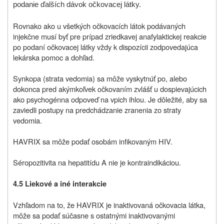
podanie ďalších dávok očkovacej látky.
Rovnako ako u všetkých očkovacích látok podávaných
injekčne musí byť pre prípad zriedkavej anafylaktickej reakcie
po podaní očkovacej látky vždy k dispozícii zodpovedajúca
lekárska pomoc a dohľad.
Synkopa (strata vedomia) sa môže vyskytnúť po, alebo
dokonca pred akýmkoľvek očkovaním zvlášť u dospievajúcich
ako psychogénna odpoveď na vpich ihlou. Je dôležité, aby sa
zaviedli postupy na predchádzanie zranenia zo straty
vedomia.
HAVRIX sa môže podať osobám infikovaným HIV.
Séropozitivita na hepatitídu A nie je kontraindikáciou.
4.5 Liekové a iné interakcie
Vzhľadom na to, že HAVRIX je inaktivovaná očkovacia látka,
môže sa podať súčasne s ostatnými inaktivovanými