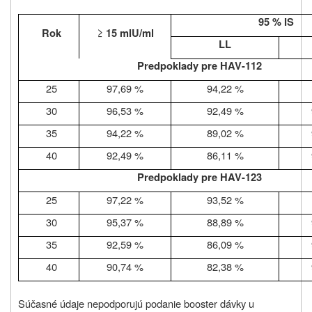
95 % IS
≥
Rok
15 mIU/ml
LL
Predpoklady pre HAV-112
25
97,69 %
94,22 %
30
96,53 %
92,49 %
35
94,22 %
89,02 %
40
92,49 %
86,11 %
Predpoklady pre HAV-123
25
97,22 %
93,52 %
30
95,37 %
88,89 %
35
92,59 %
86,09 %
40
90,74 %
82,38 %
Súčasné údaje nepodporujú podanie booster dávky u