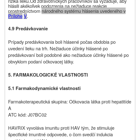
rizika lieku.
Od
zdravotníckych pracovníkov sa vyžaduje, aby
hlásili akékoľvek podozrenia na nežiaduce reakcie
prostredníctvom
národného systému hlásenia uvedeného v
P
rílohe
V
.
4.9 Predávkovanie
Prípady predávkovania boli hlásené počas obdobia po
uvedení lieku na trh. Nežiaduce účinky hlásené po
predávkovaní boli podobné ako nežiaduce účinky hlásené po
obvyklom podaní očkovacej látky.
5. FARMAKOLOGICKÉ VLASTNOSTI
5.1 Farmakodynamické vlastnosti
Farmakoterapeutická skupina: Očkovacia látka proti hepatitíde
A
ATC kód: J07BC02
HAVRIX vyvoláva imunitu proti HAV tým, že stimuluje
špecifické imunitné odpovede, o čom svedčí indukcia