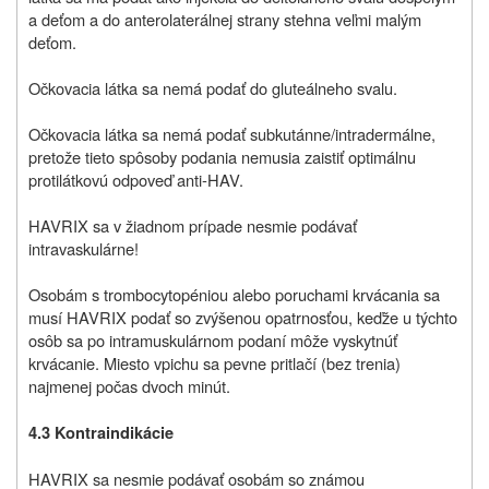
a deťom a do anterolaterálnej strany stehna veľmi malým
deťom.
Očkovacia látka sa nemá podať do gluteálneho svalu.
Očkovacia látka sa nemá podať subkutánne/intradermálne,
pretože tieto spôsoby podania nemusia zaistiť optimálnu
protilátkovú odpoveď anti‑HAV.
HAVRIX sa v žiadnom prípade nesmie podávať
intravaskulárne!
Osobám s trombocytopéniou alebo poruchami krvácania sa
musí HAVRIX podať so zvýšenou opatrnosťou, keďže u týchto
osôb sa po intramuskulárnom podaní môže vyskytnúť
krvácanie. Miesto vpichu sa pevne pritlačí (bez trenia)
najmenej počas dvoch minút.
4.3 Kontraindikácie
HAVRIX sa nesmie podávať osobám so známou