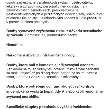
osoby zamestnané v materských školách, ošetrovateľky,
lekársky a zdravotnícky personál v nemocniciach a v
zdravotníckych zariadeniach, predovšetkým na
gastroenterologických a pediatrických oddeleniach, pracovníci
prichádzajúci do styku s odpadovými vodami a ľudia pracujúci
v potravinárskom priemysle.
Osoby vystavené zvýšenému riziku z dôvodu sexuálneho
Homosexuáli, promiskuitné osoby.
správania.
Hemofilici.
Narkomani užívajúci intravenózne drogy.
Osoby, ktoré boli v kontakte s infikovanými osobami.
Vzhľadom na to, že vírusy vylučované infikovanými osobami
sa môžu objaviť až po dlhšej dobe, odporúča sa imunizácia
osôb, ktoré boli v blízkom kontakte s infikovanými.
Osoby, ktoré potrebujú ochranu ako súčasť kontroly
endemického výskytu hepatitídy A alebo kvôli regionálne
zvýšenej morbidite.
Špecifické skupiny populácie s vyššou incidenciou