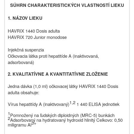
SÚHRN CHARAKTERISTICKÝCH VLASTNOSTÍ LIEKU
1. NÁZOV LIEKU
HAVRIX 1440 Dosis adulta
HAVRIX 720 Junior monodose
Injekčná suspenzia
Očkovacia látka proti hepatitíde A (inaktivovaná,
adsorbovaná)
2. KVALITATÍVNE A KVANTITATÍVNE ZLOŽENIE
Jedna dávka (1,0 ml) očkovacej látky HAVRIX 1440 Dosis
adulta obsahuje:
1,2
Vírus hepatitídy A (inaktivovaný)
1 440 ELISA jednotiek
1
Pomnožený na ľudských diploidných (MRC‑5) bunkách
2
Adsorbovaný na hydratovaný hydroxid hlinitý Celkovo: 0,50
3+
miligramu Al