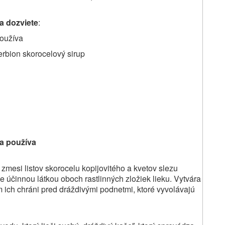
sa dozviete
:
používa
erbion skorocelový sirup
sa používa
zmesi listov skorocelu kopijovitého a kvetov slezu
je účinnou látkou oboch rastlinných zložiek lieku. Vytvára
čím ich chráni pred dráždivými podnetmi, ktoré vyvolávajú