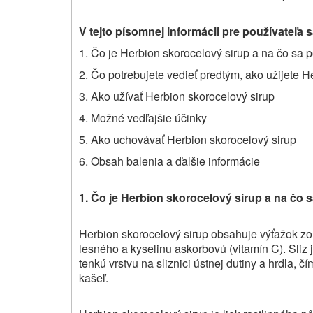
V tejto písomnej informácii pre používateľa 
1. Čo je Herbion skorocelový sirup a na čo sa 
2. Čo potrebujete vedieť predtým, ako užijete H
3. Ako užívať Herbion skorocelový sirup
4. Možné vedľajšie účinky
5. Ako uchovávať Herbion skorocelový sirup
6. Obsah balenia a ďalšie informácie
1. Čo je
Herbion skorocelový sirup
a na čo 
Herbion skorocelový sirup obsahuje výťažok zo 
lesného a kyselinu askorbovú (vitamín C). Sliz 
tenkú vrstvu na sliznici ústnej dutiny a hrdla, 
kašeľ.