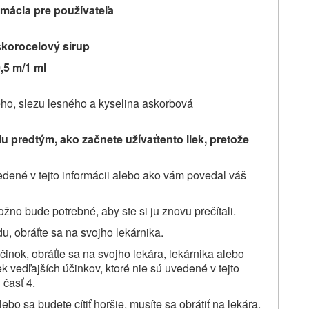
mácia pre používateľa
skorocelový sirup
,5 m/1 ml
ého, slezu lesného a kyselina askorbová
u predtým, ako začnete užívať
tento liek,
pretože
uvedené v tejto informácii alebo ako vám povedal váš
žno bude potrebné, aby ste si ju znovu prečítali.
u, obráťte sa na svojho lekárnika.
činok, obráťte sa na svojho lekára, lekárnika alebo
k vedľajších účinkov, ktoré nie sú uvedené v tejto
 časť 4.
lebo sa budete cítiť horšie, musíte sa obrátiť na lekára.