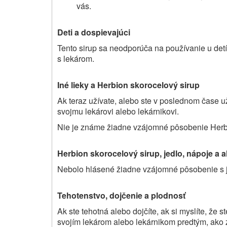
vás.
Deti a dospievajúci
Tento sirup sa neodporúča na používanie u det
s lekárom
.
Iné lieky a
Herbion skorocelový sirup
Ak teraz užívate, alebo ste v poslednom čase uží
svojmu lekárovi alebo lekárnikovi.
Nie je známe žiadne vzájomné pôsobenie Herbi
Herbion skorocelový sirup,
jedlo, nápoje a a
Nebolo hlásené žiadne vzájomné pôsobenie s 
Tehotenstvo, dojčenie a plodnosť
Ak ste tehotná alebo dojčíte, ak si myslíte, že s
svojím lekárom alebo lekárnikom predtým, ako za