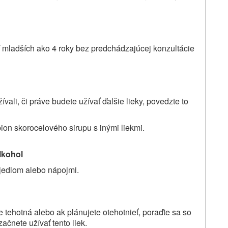
í mladších ako 4 roky bez predchádzajúcej konzultácie
vali, či práve budete užívať ďalšie lieky, povedzte to
on skorocelového sirupu s inými liekmi.
lkohol
jedlom alebo nápojmi.
te tehotná alebo ak plánujete otehotnieť, poraďte sa so
čnete užívať tento liek.