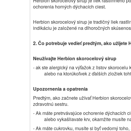
Herbion skorocelový sirup je liek rastlinného pô
ochorenia horných dýchacích ciest.
Herbion skorocelový sirup je tradičný liek rast
indikáciu je založené na dlhoročných skúsenos
2. Čo potrebuje vedieť predtým, ako užijete
H
Neužívajte
Herbion skorocelový sirup
- ak ste alergický na výťažok z listov skorocelu
alebo na ktorúkoľvek z ďalších zložiek toht
Upozornenia a opatrenia
Predtým, ako začnete užívať Herbion skorocelový
zdravotnú sestru.
- Ak máte pretrvávajúce ochorenie dýchacích cie
alebo vykašliavate krv, okamžite musíte na
- Ak máte cukrovku, musíte si byť vedomý toho,