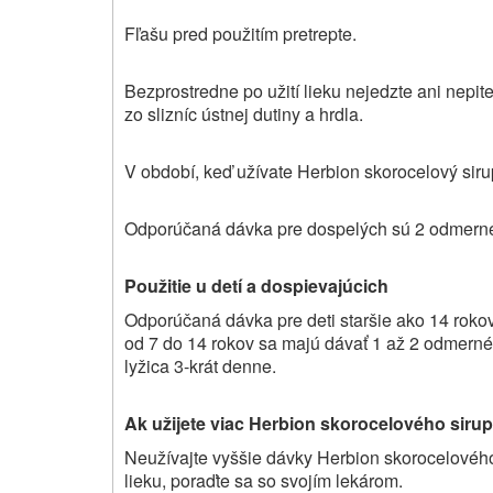
Fľašu pred použitím pretrepte.
Bezprostredne po užití lieku nejedzte ani nepite
zo slizníc ústnej dutiny a hrdla.
V období, keď užívate Herbion skorocelový siru
Odporúčaná dávka pre dospelých sú 2 odmerné l
Použitie u detí a dospievajúcich
Odporúčaná dávka pre deti staršie ako 14 roko
od 7 do 14 rokov sa majú dávať 1 až 2
odmerné 
lyžica 3-krát denne.
Ak užijete viac Herbion skorocelového siru
Neužívajte vyššie dávky Herbion skorocelového
lieku, poraďte sa so svojím lekárom.