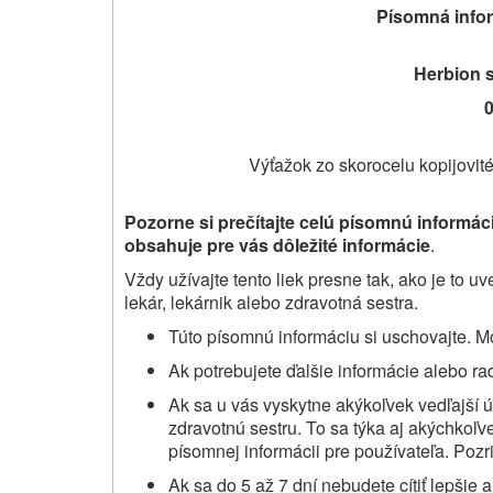
Písomná infor
Herbion 
0
Výťažok zo skorocelu kopijovit
Pozorne si prečítajte
celú písomnú informáci
obsahuje pre vás dôležité informácie
.
Vždy užívajte tento liek presne tak, ako je to 
lekár, lekárnik alebo zdravotná sestra.
Túto písomnú informáciu si uschovajte. Mo
Ak potrebujete ďalšie informácie alebo rad
Ak sa u vás vyskytne akýkoľvek vedľajší ú
zdravotnú sestru. To sa týka aj akýchkoľve
písomnej informácii pre používateľa. Pozri
Ak sa do 5 až 7 dní nebudete cítiť lepšie a