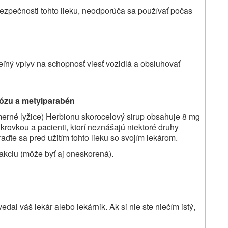
ezpečnosti tohto lieku, neodporúča sa používať počas
ľný vplyv na schopnosť viesť vozidlá a obsluhovať
ózu a metylparabén
rné lyžice) Herbionu skorocelový sirup obsahuje 8 mg
krovkou a pacienti, ktorí neznášajú niektoré druhy
aďte sa pred užitím tohto lieku so svojím lekárom.
akciu (môže byť aj oneskorená).
edal váš lekár alebo lekárnik. Ak si nie ste niečím istý,