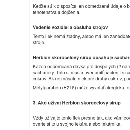
Keďže sú k dispozícii len obmedzené údaje o b
tehotenstva a dojčenia.
Vedenie vozidiel a obsluha strojov
Tento liek nemá žiadny, alebo má len zanedbate
stroje.
Herbion skorocelový sirup
obsahuje sachar
Každá odporúčaná dávka pre dospelých (2 odme
sacharózy. Toto si musia uvedomiť pacienti s cu
cukrov. Ak neznášate niektoré druhy cukrov, por
Metylparabén (E218) môže vyvolať alergickú re
3. Ako užívať
Herbion skorocelový sirup
Vždy užívajte tento liek presne tak, ako vám pov
overte si to u svojho lekára alebo lekárnika.