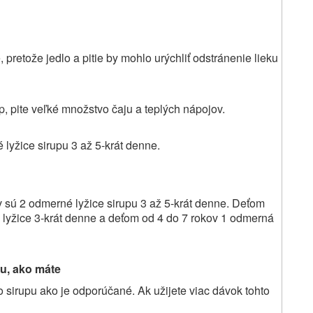
, pretože jedlo a pitie by mohlo urýchliť odstránenie lieku
p, pite veľké množstvo čaju a teplých nápojov.
yžice sirupu 3 až 5-krát denne.
v sú 2 odmerné lyžice sirupu 3 až 5-krát denne. Deťom
lyžice 3-krát denne a deťom od 4 do 7 rokov 1 odmerná
pu, ako máte
 sirupu ako je odporúčané. Ak užijete viac dávok tohto