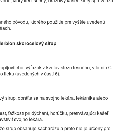
vodu, ktorý lieči suchý, dráždivý kašeľ, ktorý sprevádza
linného pôvodu, ktorého použitie pre vyššie uvedenú
tiach.
erbion skorocelový sirup
 kopijovitého, výťažok z kvetov slezu lesného, vitamín C
o lieku (uvedených v časti 6).
 sirup, obráťte sa na svojho lekára, lekárnika alebo
st, ťažkosti pri dýchaní, horúčku, pretrvávajúci kašeľ
vštíviť svojho lekára.
 že sirup obsahuje sacharózu a preto nie je určený pre