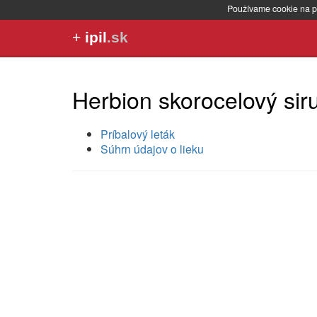
Používame cookie na p
+
ipil
.sk
Herbion skorocelový sir
Príbalový leták
Súhrn údajov o lieku