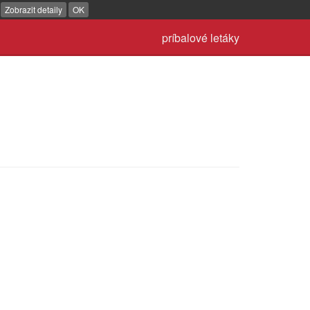
.
Zobrazit detaily
OK
príbalové letáky