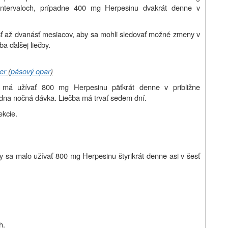
 intervaloch, prípadne 400 mg Herpesinu dvakrát denne v
esť až dvanásť mesiacov, aby sa mohli sledovať možné zmeny v
a ďalšej liečby.
er
(
pásový opar
)
má užívať 800 mg Herpesinu päťkrát denne v približne
edna nočná dávka. Liečba má trvať sedem dní.
ekcie.
y sa malo užívať 800 mg Herpesinu štyrikrát denne asi v šesť
h.