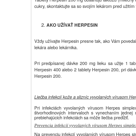
cukry, skontaktujte sa so svojím lekárom pred užitím t
AKO UŽÍVAŤ HERPESIN
Vždy užívajte Herpesin presne tak, ako Vám povedal Vá
lekára alebo lekárnika.
Pri predpísanej dávke 200 mg lieku sa užije 1 tab
Herpesin 400 alebo 2 tablety Herpesin 200, pri dávk
Herpesin 200.
Liečba infekcií kože a slizníc vyvolaných vírusom He
Pri infekciách vyvolaných vírusom Herpes simpl
štvorhodinových intervaloch s vynechaním jednej 
prebiehajúcich infekciách sa môže liečba predĺžiť.
Prevencia infekcií vyvolaných vírusom Herpes simple
Na prevenciu infekcií vyvolaných vírusom Herpes s