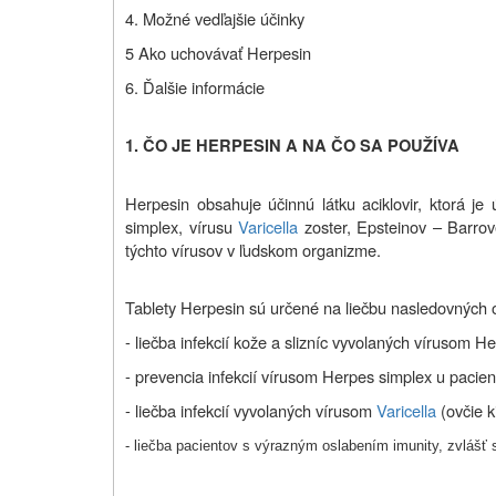
4. Možné vedľajšie účinky
5 Ako uchovávať Herpesin
6. Ďalšie informácie
1. ČO JE
HERPESIN
A NA ČO SA POUŽÍVA
Herpesin obsahuje účinnú látku aciklovir, ktorá je
simplex, vírusu
Varicella
zoster, Epsteinov – Barro
týchto vírusov v ľudskom organizme.
Tablety Herpesin sú určené na liečbu nasledovných 
- liečba infekcií kože a slizníc vyvolaných vírusom H
- prevencia infekcií vírusom Herpes simplex u pacie
- liečba infekcií vyvolaných vírusom
Varicella
(ovčie 
- liečba pacientov s výrazným oslabením imunity, zvlášť 