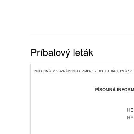
Príbalový leták
PRÍLOHA Č. 2 K OZNÁMENIU O ZMENE V REGISTRÁCII, EV.Č.: 20
PÍSOMNÁ INFORM
HE
HE