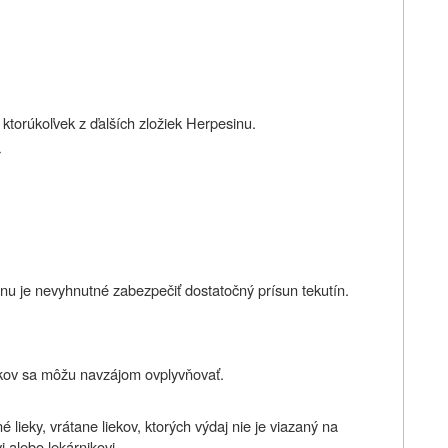
na ktorúkoľvek z ďalších zložiek Herpesinu.
r
inu je nevyhnutné zabezpečiť dostatočný prísun tekutín.
ekov sa môžu navzájom ovplyvňovať.
 lieky, vrátane liekov, ktorých výdaj nie je viazaný na
 alebo lekárnikovi.