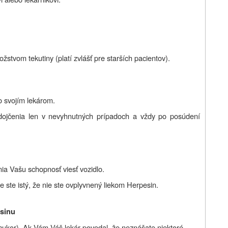
žstvom tekutiny (platí zvlášť pre starších pacientov).
o svojím lekárom.
 dojčenia len v nevyhnutných prípadoch a vždy po posúdení
nia Vašu schopnosť viesť vozidlo.
ie ste istý, že nie ste ovplyvnený liekom Herpesin.
esinu
cukor). Ak Vám Váš lekár povedal, že neznášate niektoré