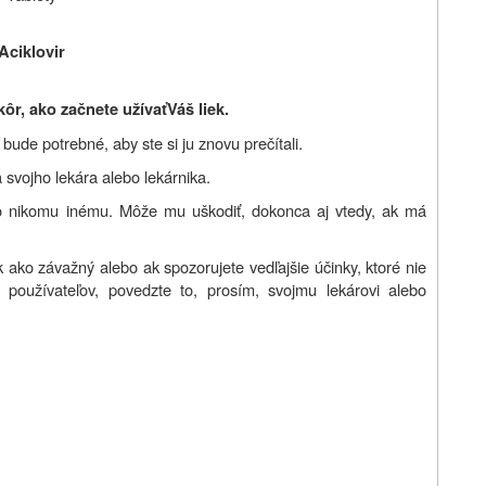
Aciklovir
kôr, ako začnete užívať
Váš liek.
ude potrebné, aby ste si ju znovu prečítali.
 svojho lekára alebo lekárnika.
o nikomu inému. Môže mu uškodiť, dokonca aj vtedy, ak má
k ako závažný alebo ak spozorujete vedľajšie účinky, ktoré nie
 používateľov, povedzte to, prosím, svojmu lekárovi alebo