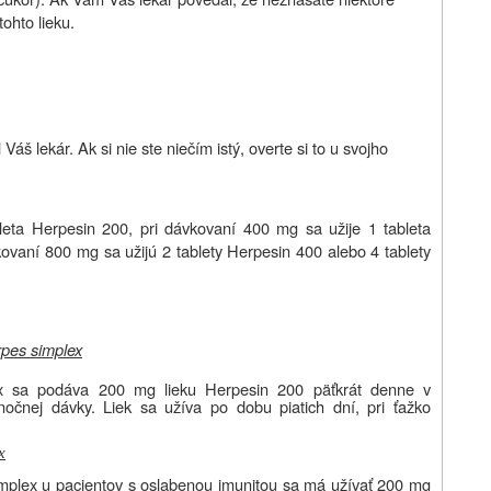
ohto lieku.
š lekár. Ak si nie ste niečím istý, overte si to u svojho
leta Herpesin 200, pri dávkovaní 400 mg sa užije 1 tableta
ovaní 800 mg sa užijú 2 tablety Herpesin 400 alebo 4 tablety
rpes simplex
ex sa podáva 200 mg lieku Herpesin 200 päťkrát denne v
nočnej dávky. Liek sa užíva po dobu piatich dní, pri ťažko
x
implex u pacientov s oslabenou imunitou sa má užívať 200 mg