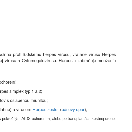
 účinná proti ľudskému herpes vírusu, vrátane vírusu Herpes
vej vírusu a Cytomegalovírusu. Herpesin zabraňuje množeniu
ochorení:
erpes simplex typ 1 a 2;
ntov s oslabenou imunitou;
kiahne) a vírusom
Herpes zoster
(
pásový opar
);
s pokročilým AIDS ochorením, alebo po transplantácii kostnej drene.