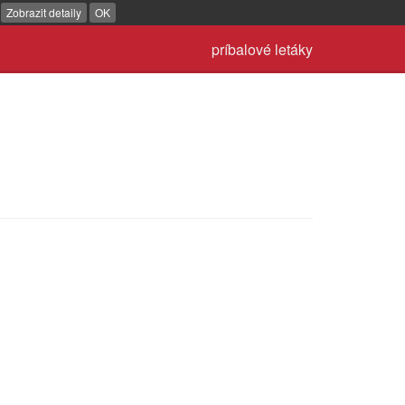
.
Zobrazit detaily
OK
príbalové letáky