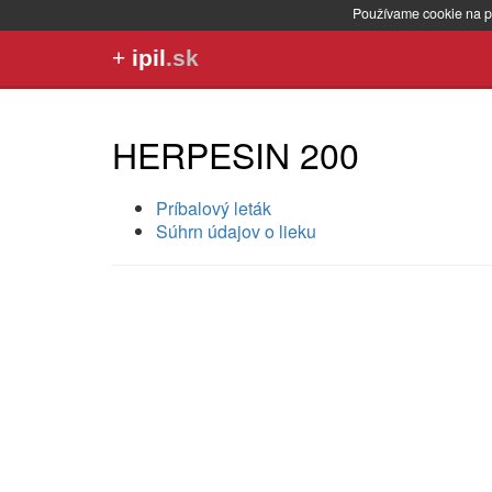
Používame cookie na p
+
ipil
.sk
HERPESIN 200
Príbalový leták
Súhrn údajov o lieku