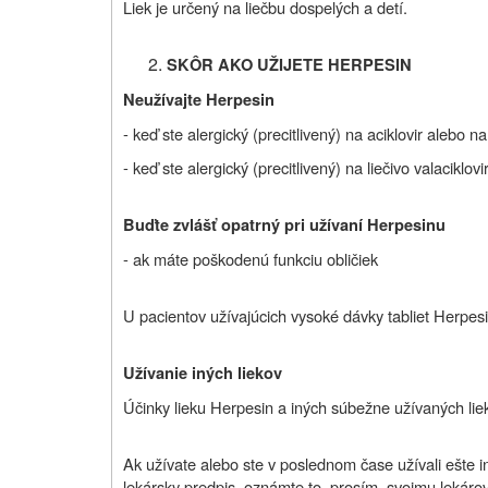
Liek je určený na liečbu dospelých a detí.
SKÔR AKO UŽIJETE
HERPESIN
Neužívajte Herpesin
- keď ste alergický (precitlivený) na aciklovir alebo 
-
keď ste alergický (precitlivený) na liečivo valaciklovi
Buďte zvlášť opatrný pri užívaní Herpesinu
- ak máte poškodenú funkciu obličiek
U pacientov užívajúcich vysoké dávky tabliet Herpes
Užívanie iných liekov
Účinky lieku Herpesin a iných súbežne užívaných li
Ak užívate alebo ste v poslednom čase užívali ešte iné
lekársky predpis, oznámte to, prosím, svojmu lekárovi