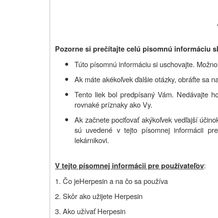
Pozorne si prečítajte celú písomnú informáciu s
Túto písomnú informáciu si uschovajte. Možno b
Ak máte akékoľvek ďalšie otázky, obráťte sa na
Tento liek bol predpísaný Vám. Nedávajte h
rovnaké príznaky ako Vy.
Ak začnete pociťovať akýkoľvek vedľajší účino
sú uvedené v tejto písomnej informácii pre
lekárnikovi.
:
V tejto písomnej informácii pre používateľov
1. Čo je
Herpesin a na čo sa používa
2. Skôr ako užijete Herpesin
3. Ako užívať Herpesin