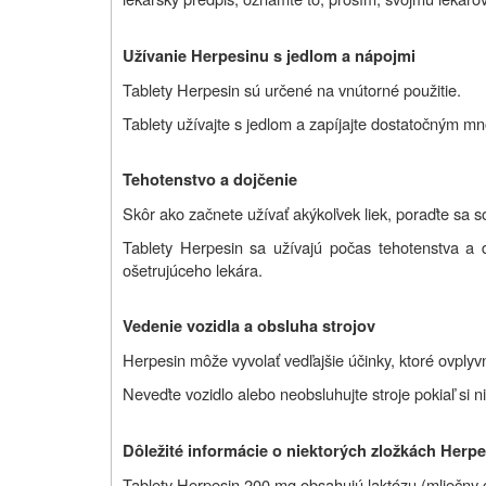
Užívanie Herpesinu s jedlom a nápojmi
Tablety Herpesin sú určené na vnútorné použitie.
Tablety užívajte s jedlom a zapíjajte dostatočným mno
Tehotenstvo a dojčenie
Skôr ako začnete užívať akýkoľvek liek, poraďte sa s
Tablety Herpesin sa užívajú počas tehotenstva a
ošetrujúceho lekára.
Vedenie vozidla a obsluha strojov
Herpesin môže vyvolať vedľajšie účinky, ktoré ovplyv
Neveďte vozidlo alebo neobsluhujte stroje pokiaľ si n
Dôležité informácie o niektorých zložkách Herp
Tablety Herpesin 200 mg obsahujú laktózu (mliečny 