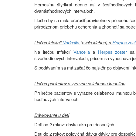
Herpesinu štyrikrát denne asi v šesťhodinových
dvanásťhodinových intervaloch.
Liečba by sa mala prerušiť pravidelne v priebehu š
prirodzenom priebehu ochorenia a zhodnotí sa potreb
Liečba infekcií
Varicella
(ovčie kiahne) a
Herpes zost
Na liečbu infekcií
Varicella
a
Herpes zoster
sa 
štvorhodinových intervaloch, pričom sa vynecháva j
S podávaním sa má začať čo najskôr po objavení inf
Liečba pacientov s výrazne oslabenou imunitou
Pri liečbe pacientov s výrazne oslabenou imunitou b
hodinových intervaloch.
Dávkovanie u detí
Deti od 2 rokov: dávka ako pre dospelých.
Deti do 2 rokov: polovičná dávka dávky pre dospelýc