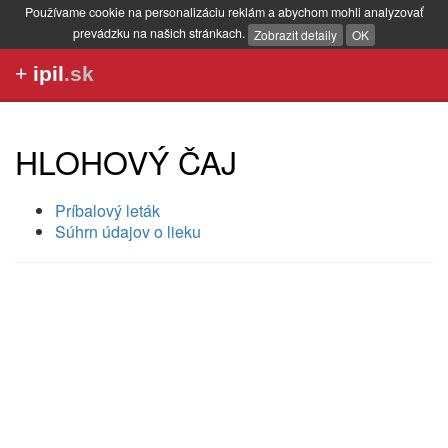
Používame cookie na personalizáciu reklám a abychom mohli analyzovať
prevádzku na našich stránkach.
Zobrazit detaily
OK
+
ipil
.sk
HLOHOVÝ ČAJ
Príbalový leták
Súhrn údajov o lieku