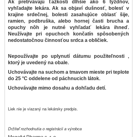
Ak pretrvávajú ťažkosti dlhšie ako 6 týždňov,
vyhľadajte lekára. Ak sa objaví dušnosť, bolesť v
krajine srdečnej, bolesti zasahujúce oblasť šije,
ramien, podbruška, alebo hornej časti brucha a
opuchy nôh je nutné vyhľadať lekára ihneď.
Neužívajte pri opuchoch končatín spôsobených
nedostatočnou činnosťou srdca a obličiek.
Nepoužívajte po uplynutí dátumu použiteľnosti ,
ktorý je uvedený na obale.
Uchovávajte na suchom a tmavom mieste pri teplote
do 25 °C oddelene od páchnucich látok.
Uchovávajte mimo dosahu a dohľadu detí.
Liek nie je viazaný na lekársky predpis.
Držiteľ rozhodnutia o registrácii a výrobca