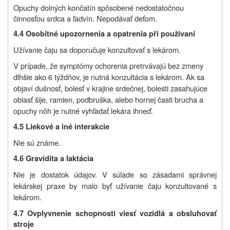
Opuchy dolných končatín spôsobené nedostatočnou
činnosťou srdca a ľadvín. Nepodávať deťom.
4.4 Osobitné upozornenia a opatrenia při používaní
Užívanie čaju sa doporučuje konzultovať s lekárom.
V prípade, že symptómy ochorenia pretrvávajú bez zmeny
dlhšie ako 6 týždňov
,
je nutná konzultácia s lekárom
. Ak sa
objaví dušnosť, bolesť v krajine srdečnej, bolesti zasahujúce
oblasť šije, ramien, podbruška, alebo hornej časti brucha a
opuchy nôh je nutné vyhľadať lekára ihneď.
4.5 Liekové a iné interakcie
Nie sú známe.
4.6 Gravidita a laktácia
Nie je dostatok údajov. V súlade so zásadami správnej
lekárskej praxe by malo byť užívanie čaju konzultované s
lekárom.
4.7 Ovplyvnenie schopnosti viesť vozidlá a obsluhovať
stroje