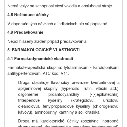
Nemá vplyv na schopnosť viesť vozidlá a obsluhovať stroje.
4.8 Nežiadúce účinky
V doporučených dávkach a indikáciach nie sú popísané.
4.9 Predávkovanie
Nebol hlásený žiaden prípad predávkovania.
5. FARMAKOLOGICKÉ VLASTNOSTI
5.1 Farmakodynamické vlastnosti
Farmakoterapeutická skupina: fytofarmakum - kardiotonikum,
antihypertenzívum, ATC kód: V11.
Droga obsahuje flavonoidy prevažne kvercetínovej a
apigeninovej skupiny (hyperosid, rutin, vitexin atd.),
oligomerné proantocyanidiny (-(-)epikatechin),
triterpenové kyseliny (krategolovú, ursolovú,
oleanolovú), fenylpropanolové kyseliny (chlorogenovú,
kávovú), aminopuriny, xanthiny a soli draslíka.
Droga má kardiotonické účinky (pozitívne inotropné,
chronotropné, dromotropné a negatívne bathmotropné),