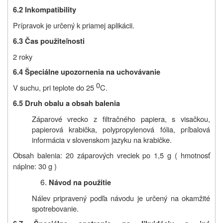
6.2 Inkompatibility
Prípravok je určený k priamej aplikácii.
ľ
6.3 Čas použite
nosti
2 roky
6.4 Špeciálne upozornenia na uchovávanie
0
V suchu, pri teplote do 25
C.
6.5 Druh obalu a obsah balenia
Záparové vrecko z filtračného papiera, s visačkou,
papierová krabička, polypropylenová fólia, príbalová
informácia v slovenskom jazyku na krabičke.
Obsah balenia
: 20 záparových vreciek po 1,5 g ( hmotnosť
náplne: 30 g )
Návod na použitie
Nálev pripravený podľa návodu je určený na okamžité
spotrebovanie.