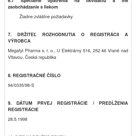
6.7 Špeciálne opatrenia na likvidáciu a iné
zaobchádzanie s liekom
Žiadne zvláštne požiadavky.
7. DRŽITE
Ľ
ROZHODNUTIA O REGISTRÁCII A
VÝROBCA
Megafyt Pharma s. r. o., U Elektrárny 516, 252 46 Vrané nad
Vltavou, Česká republika
8. REGISTRAČNÉ ČÍSLO
94/0335/98-S
9. DÁTUM PRVEJ REGISTRÁCIE / PREDĹŽENIA
REGISTRÁCIE
28.5.1998