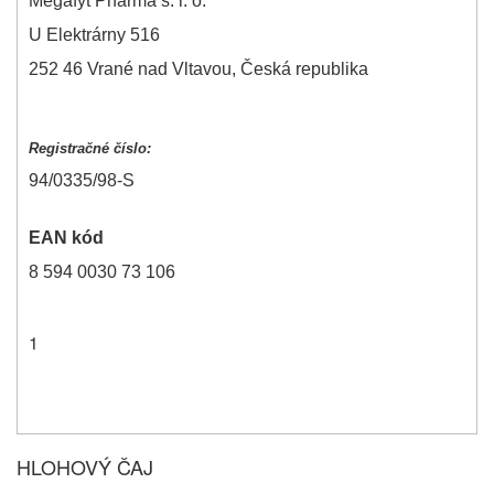
Megafyt Pharma s. r. o.
U Elektrárny 516
252 46 Vrané nad Vltavou, Česká republika
Registračné číslo:
94/0335/98-S
EAN kód
8 594 0030 73 106
1
HLOHOVÝ ČAJ