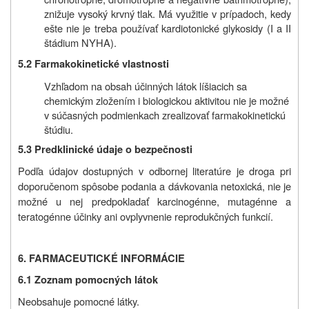
znižuje vysoký krvný tlak. Má využitie v prípadoch, kedy
ešte nie je treba používať kardiotonické glykosidy (I a II
štádium NYHA).
5.2 Farmakokinetické vlastnosti
Vzhľadom na obsah účinných látok líšiacich sa
chemickým zložením i biologickou aktivitou nie je možné
v súčasných podmienkach zrealizovať farmakokinetickú
štúdiu.
5.3 Predklinické údaje o bezpečnosti
Podľa údajov dostupných v odbornej literatúre je droga pri
doporučenom spôsobe podania a dávkovania netoxická, nie je
možné u nej predpokladať karcinogénne, mutagénne a
teratogénne účinky ani ovplyvnenie reprodukčných funkcií.
6. FARMACEUTICKÉ INFORMÁCIE
6.1 Zoznam pomocných látok
Neobsahuje pomocné látky.