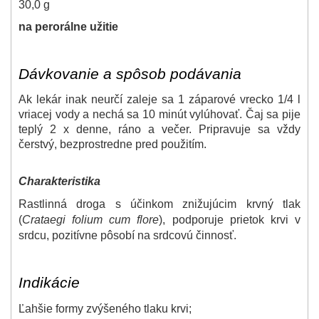
30,0 g
na perorálne užitie
Dávkovanie a spôsob podávania
Ak lekár inak neurčí zaleje sa 1 záparové vrecko 1/4 l
vriacej vody a nechá sa 10 minút vylúhovať. Čaj sa pije
teplý 2 x denne, ráno a večer. Pripravuje sa vždy
čerstvý, bezprostredne pred použitím.
Charakteristika
Rastlinná droga s účinkom znižujúcim krvný tlak
(
Crataegi folium cum flore
),
podporuje prietok krvi v
srdcu, pozitívne pôsobí na srdcovú činnosť.
Indikácie
Ľahšie formy zvýšeného tlaku krvi
;