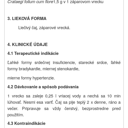
Crataegi folium cum flore
1,5 g
v 1 záparovom vrecku
3. LIEKOVÁ FORMA
Liečivý čaj, záparové vrecká.
4. KLINICKÉ ÚDAJE
4.1 Terapeutické indikácie
Ľahké formy srdečnej insuficiencie, starecké srdce, ľahké
formy bradykardie, miernej stenokardie,
mierne formy hypertenzie.
4.2 Dávkovanie a sp
ô
sob podávania
1 vrecko sa zaleje
0,25 l vriacej vody a nechá sa 10 min
lúhovať. Nesmi esa variť. Čaj sa pije teplý 2 x denne, ráno a
večer. Pripravuje sa vždy čerstvý, bezprostredne pred
použitím.
4.3 Kontraindikácie