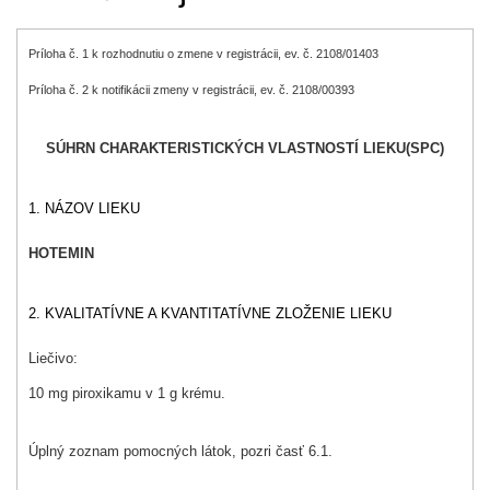
Príloha č. 1 k rozhodnutiu o zmene v registrácii, ev. č. 2108/01403
Príloha č. 2 k notifikácii zmeny v registrácii, ev. č. 2108/00393
SÚHRN CHARAKTERISTICKÝCH VLASTNOSTÍ LIEKU
(SPC)
1. NÁZOV LIEKU
HOTEMIN
2. KVALITATÍVNE A KVANTITATÍVNE ZLOŽENIE LIEKU
Liečivo:
10 mg piroxikamu v 1 g krému.
Úplný zoznam pomocných látok, pozri časť 6.1.