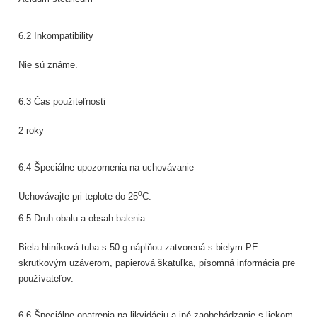
6.2 Inkompatibility
Nie sú známe.
6.3 Čas použiteľnosti
2 roky
6.4 Špeciálne upozornenia na uchovávanie
0
Uchovávajte pri teplote do 25
C.
6.5 Druh obalu a obsah balenia
Biela hliníková tuba s 50 g náplňou zatvorená s bielym PE
skrutkovým uzáverom, papierová škatuľka, písomná informácia pre
používateľov.
6.6 Špeciálne opatrenia na likvidáciu a iné zaobchádzanie s liekom