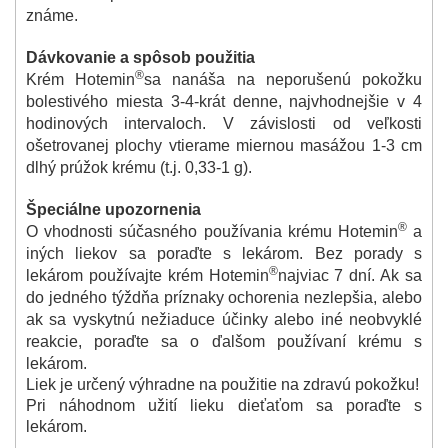
známe.
Dávkovanie a spôsob použitia
®
Krém Hotemin
sa nanáša na neporušenú pokožku
bolestivého miesta 3-4-krát denne, najvhodnejšie v 4
hodinových intervaloch. V závislosti od veľkosti
ošetrovanej plochy vtierame miernou masážou 1-3 cm
dlhý prúžok krému (t.j. 0,33-1 g).
Špeciálne upozornenia
®
O vhodnosti súčasného používania krému Hotemin
a
iných liekov sa poraďte s lekárom. Bez porady s
®
lekárom používajte krém Hotemin
najviac 7 dní. Ak sa
do jedného týždňa príznaky ochorenia nezlepšia, alebo
ak sa vyskytnú nežiaduce účinky alebo iné neobvyklé
reakcie, poraďte sa o ďalšom používaní krému s
lekárom.
Liek je určený výhradne na použitie na zdravú pokožku!
Pri náhodnom užití lieku dieťaťom sa poraďte s
lekárom.