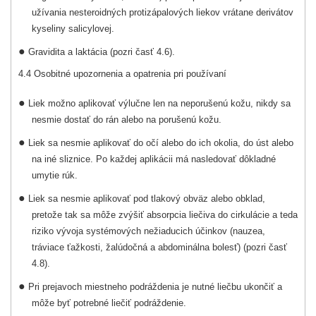
užívania nesteroidných protizápalových liekov vrátane derivátov
kyseliny salicylovej.
●
Gravidita a laktácia (pozri časť 4.6).
4.4 Osobitné upozornenia a opatrenia pri používaní
●
Liek možno aplikovať výlučne len na neporušenú kožu, nikdy sa
nesmie dostať do rán alebo na porušenú kožu.
●
Liek sa nesmie aplikovať do očí alebo do ich okolia, do úst alebo
na iné sliznice. Po každej aplikácii má nasledovať dôkladné
umytie rúk.
●
Liek sa nesmie aplikovať pod tlakový obväz alebo obklad,
pretože tak sa môže zvýšiť absorpcia liečiva do cirkulácie a teda
riziko vývoja systémových nežiaducich účinkov (nauzea,
tráviace ťažkosti, žalúdočná a abdominálna bolesť) (pozri časť
4.8).
●
Pri prejavoch miestneho podráždenia je nutné liečbu ukončiť a
môže byť potrebné liečiť podráždenie.