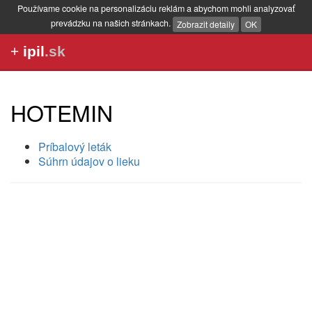
Používame cookie na personalizáciu reklám a abychom mohli analyzovať
prevádzku na našich stránkach.
Zobrazit detaily
OK
+
ipil
.sk
HOTEMIN
Príbalový leták
Súhrn údajov o lieku