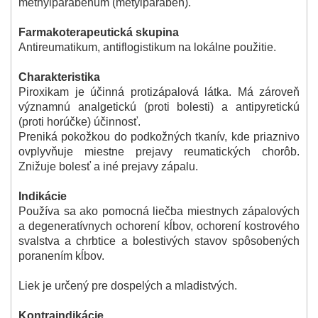
methylparabenum (metylparabén).
Farmakoterapeutická skupina
Antireumatikum, antiflogistikum na lokálne použitie.
Charakteristika
Piroxikam je účinná protizápalová látka. Má zároveň
významnú analgetickú (proti bolesti) a antipyretickú
(proti horúčke) účinnosť.
Preniká pokožkou do podkožných tkanív, kde priaznivo
ovplyvňuje miestne prejavy reumatických chorôb.
Znižuje bolesť a iné prejavy zápalu.
Indikácie
Používa sa ako pomocná liečba miestnych zápalových
a degeneratívnych ochorení kĺbov, ochorení kostrového
svalstva a chrbtice a bolestivých stavov spôsobených
poranením kĺbov.
Liek je určený pre dospelých a mladistvých.
Kontraindikácie