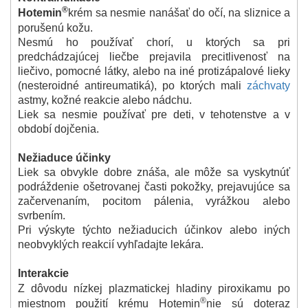
®
Hotemin
krém sa nesmie nanášať do očí, na sliznice a
porušenú kožu.
Nesmú ho používať chorí, u ktorých sa pri
predchádzajúcej liečbe prejavila precitlivenosť na
liečivo, pomocné látky, alebo na iné protizápalové lieky
(nesteroidné antireumatiká), po ktorých mali
záchvaty
astmy, kožné reakcie alebo nádchu.
Liek sa nesmie používať pre deti, v tehotenstve a v
období dojčenia.
Nežiaduce účinky
Liek sa obvykle dobre znáša, ale môže sa vyskytnúť
podráždenie ošetrovanej časti pokožky, prejavujúce sa
začervenaním, pocitom pálenia, vyrážkou alebo
svrbením.
Pri výskyte týchto nežiaducich účinkov alebo iných
neobvyklých reakcií vyhľadajte lekára.
Interakcie
Z dôvodu nízkej plazmatickej hladiny piroxikamu po
®
miestnom použití krému Hotemin
nie sú doteraz