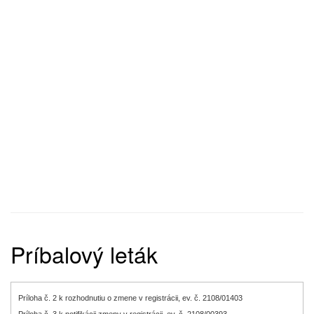
Príbalový leták
Príloha č. 2 k rozhodnutiu o zmene v registrácii, ev. č. 2108/01403
Príloha č. 3 k notifikácii zmeny v registrácii, ev. č. 2108/00393