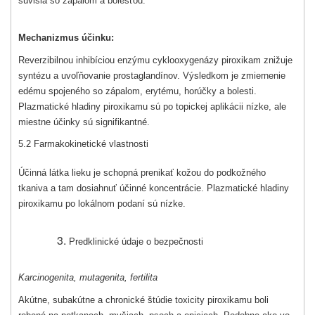
súvisia so zápalom a bolesťou.
Mechanizmus účinku:
Reverzibilnou inhibíciou enzýmu cyklooxygenázy piroxikam znižuje
syntézu a uvoľňovanie prostaglandínov. Výsledkom je zmiernenie
edému spojeného so zápalom, erytému, horúčky a bolesti.
Plazmatické hladiny piroxikamu sú po topickej aplikácii nízke, ale
miestne účinky sú signifikantné.
5.2 Farmakokinetické vlastnosti
Účinná látka lieku je schopná prenikať kožou do podkožného
tkaniva a tam dosiahnuť účinné koncentrácie. Plazmatické hladiny
piroxikamu po lokálnom podaní sú nízke.
Predklinické údaje o bezpečnosti
Karcinogenita, mutagenita, fertilita
Akútne, subakútne a chronické štúdie toxicity piroxikamu boli