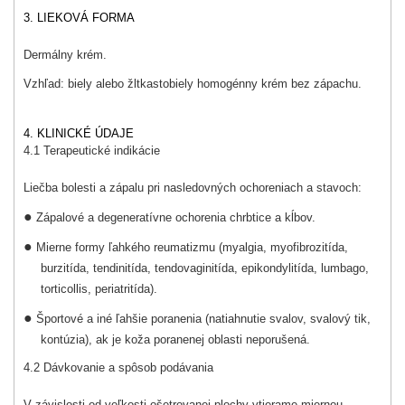
3. LIEKOVÁ FORMA
Dermálny krém.
Vzhľad: biely alebo žltkastobiely homogénny krém bez zápachu.
4. KLINICKÉ ÚDAJE
4.1 Terapeutické indikácie
Liečba bolesti a zápalu pri nasledovných ochoreniach a stavoch:
●
Zápalové a degeneratívne ochorenia chrbtice a kĺbov.
●
Mierne formy ľahkého reumatizmu (myalgia, myofibrozitída,
burzitída, tendinitída, tendovaginitída, epikondylitída, lumbago,
torticollis, periatritída).
●
Športové a iné ľahšie poranenia (natiahnutie svalov, svalový tik,
kontúzia), ak je koža poranenej oblasti neporušená.
4.2 Dávkovanie a spôsob podávania
V závislosti od veľkosti ošetrovanej plochy vtierame miernou