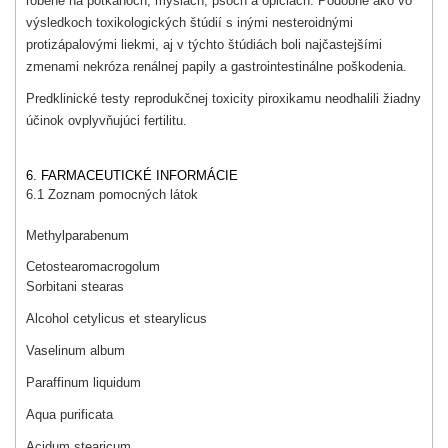
robené na potkanoch, myšiach, psoch a opiciach. Podobne ako vo
výsledkoch toxikologických štúdií s inými nesteroidnými
protizápalovými liekmi, aj v týchto štúdiách boli najčastejšími
zmenami nekróza renálnej papily a gastrointestinálne poškodenia.
Predklinické testy reprodukčnej toxicity piroxikamu neodhalili žiadny
účinok ovplyvňujúci fertilitu.
6. FARMACEUTICKÉ INFORMÁCIE
6.1 Zoznam pomocných látok
Methylparabenum
Cetostearomacrogolum
Sorbitani stearas
Alcohol cetylicus et stearylicus
Vaselinum album
Paraffinum liquidum
Aqua purificata
Acidum stearicum