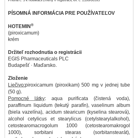
PÍSOMNÁ INFORMÁCIA PRE POUŽÍVATEĽOV
®
HOTEMIN
(piroxicamum)
krém
Držiteľ rozhodnutia o registrácii
EGIS Pharmaceuticals PLC
Budapešť · Maďarsko.
Zloženie
Liečivo:
piroxicamum (piroxikam) 500 mg v jednej tube
(50 g).
Pomocné látky
: aqua purificata (čistená voda),
paraffinum liquidum (tekutý parafín), vaselinum album
(biela vazelína), acidum stearicum (kyselina stearová),
alcohol cetylicus et stearylicus (cetylstearylalkohol),
cetostearomacrogolum 1000 (cetostearomakrogol
1000), sorbitani stearas (sorbitanstearát),