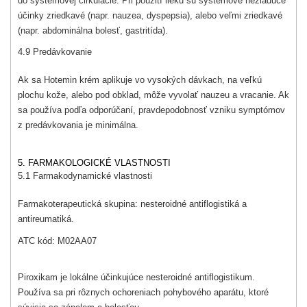
do systémovej cirkulácie. Pri použití lieku sú systémové nežiaduce
účinky zriedkavé (napr. nauzea, dyspepsia), alebo veľmi zriedkavé
(napr. abdominálna bolesť, gastritída).
4.9 Predávkovanie
Ak sa Hotemin krém aplikuje vo vysokých dávkach, na veľkú
plochu kože, alebo pod obklad, môže vyvolať nauzeu a vracanie. Ak
sa používa podľa odporúčaní, pravdepodobnosť vzniku symptómov
z predávkovania je minimálna.
5. FARMAKOLOGICKÉ VLASTNOSTI
5.1 Farmakodynamické vlastnosti
Farmakoterapeutická skupina: nesteroidné antiflogistiká a
antireumatiká.
ATC kód: M02AA07
Piroxikam je lokálne účinkujúce nesteroidné antiflogistikum.
Používa sa pri rôznych ochoreniach pohybového aparátu, ktoré