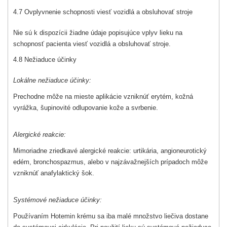
4.7 Ovplyvnenie schopnosti viesť vozidlá a obsluhovať stroje
Nie sú k dispozícii žiadne údaje popisujúce vplyv lieku na
schopnosť pacienta viesť vozidlá a obsluhovať stroje.
4.8 Nežiaduce účinky
Lokálne nežiaduce účinky:
Prechodne môže na mieste aplikácie vzniknúť erytém, kožná
vyrážka, šupinovité odlupovanie kože a svrbenie.
Alergické reakcie:
Mimoriadne zriedkavé alergické reakcie: urtikária, angioneurotický
edém, bronchospazmus, alebo v najzávažnejších prípadoch môže
vzniknúť anafylaktický šok.
Systémové nežiaduce účinky:
Používaním Hotemin krému sa iba malé množstvo liečiva dostane