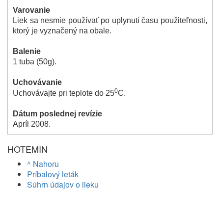
Varovanie
Liek sa nesmie používať po uplynutí času použiteľnosti,
ktorý je vyznačený na obale.
Balenie
1 tuba (50g).
Uchovávanie
0
Uchovávajte pri teplote do 25
C.
Dátum poslednej revízie
Apríl 2008.
HOTEMIN
^ Nahoru
Príbalový leták
Súhrn údajov o lieku