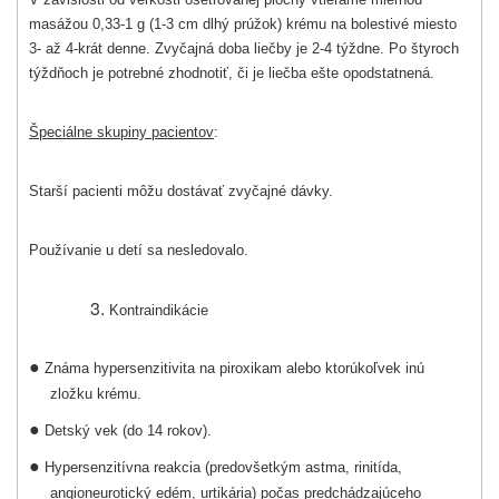
masážou 0,33-1 g (1-3 cm dlhý prúžok) krému na bolestivé miesto
3- až 4-krát denne. Zvyčajná doba liečby je 2-4 týždne. Po štyroch
týždňoch je potrebné zhodnotiť, či je liečba ešte opodstatnená.
Špeciálne skupiny pacientov
:
Starší pacienti môžu dostávať zvyčajné dávky.
Používanie u detí sa nesledovalo.
Kontraindikácie
●
Známa hypersenzitivita na piroxikam alebo ktorúkoľvek inú
zložku krému.
●
Detský vek (do 14 rokov).
●
Hypersenzitívna reakcia (predovšetkým astma, rinitída,
angioneurotický edém, urtikária) počas predchádzajúceho