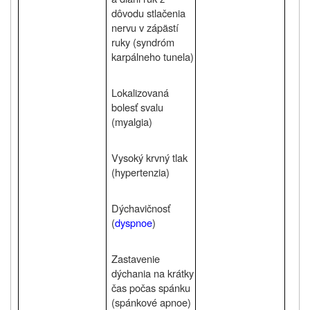
dôvodu stlačenia
nervu v zápästí
ruky (syndróm
karpálneho tunela)
Lokalizovaná
bolesť svalu
(myalgia)
Vysoký krvný tlak
(hypertenzia)
Dýchavičnosť
(
dyspnoe
)
Zastavenie
dýchania na krátky
čas počas spánku
(spánkové apnoe)