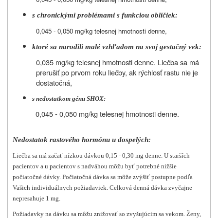
s chronickými problémami s funkciou obličiek:
0,045 - 0,050 mg/kg telesnej hmotnosti denne,
ktoré sa narodili malé vzhľadom na svoj gestačný vek:
0,035 mg/kg telesnej hmotnosti denne. Liečba sa má
prerušiť po prvom roku liečby, ak rýchlosť rastu nie je
dostatočná,
s nedostatkom génu SHOX:
0,045 - 0,050 mg/kg telesnej hmotnosti denne.
Nedostatok rastového hormónu u dospelých:
Liečba sa má začať nízkou dávkou 0,15 - 0,30 mg denne. U starších
pacientov a u pacientov s nadváhou môžu byť potrebné nižšie
počiatočné dávky. Počiatočná dávka sa môže zvýšiť postupne podľa
Vašich individuálnych požiadaviek. Celková denná dávka zvyčajne
nepresahuje 1 mg.
Požiadavky na dávku sa môžu znižovať so zvyšujúcim sa vekom. Ženy,