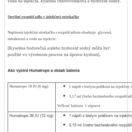
voda na injekciu, kyselina chlorovodíková a hydroxid sodný.
Sterilné rozpúšťadlo v injekčnej striekačke
Naplnená injekčná striekačka s rozpúšťadlom obsahuje: glycerol,
metakrezol a vodu na injekcie.
[
Kyselina fosforečná a/alebo hydroxid sodný môžu byť
použité vo výrobnom procese na úpravu kyslosti
]
.
Ako vyzerá Humatrope a obsah balenia
Humatrope 18 IU (6 mg):
1 náplň s bielym práškom na injekčný r
3,17 ml číreho bezfarebného rozpúšťadl
Veľkosť balenia: 1 súprava
Humatrope 36 IU (12 mg):
1 náplň s bielym práškom na injekčn
3,15 ml číreho bezfarebného rozpúšť