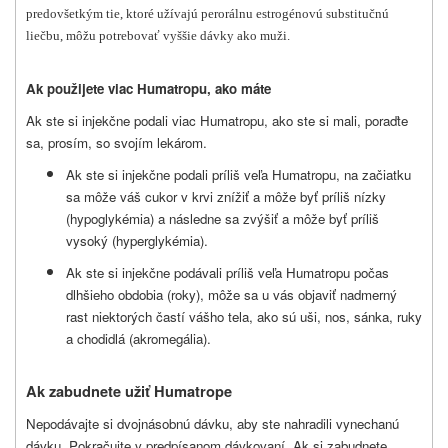
predovšetkým tie, ktoré užívajú perorálnu estrogénovú substitučnú
liečbu, môžu potrebovať vyššie dávky ako muži.
Ak použijete viac Humatropu, ako máte
Ak ste si injekčne podali viac Humatropu, ako ste si mali, poraďte
sa, prosím, so svojím lekárom.
Ak ste si injekčne podali príliš veľa Humatropu, na začiatku
sa môže váš cukor v krvi znížiť a môže byť príliš nízky
(hypoglykémia) a následne sa zvýšiť a môže byť príliš
vysoký (hyperglykémia).
Ak ste si injekčne podávali príliš veľa Humatropu počas
dlhšieho obdobia (roky), môže sa u vás objaviť nadmerný
rast niektorých častí vášho tela, ako sú uši, nos, sánka, ruky
a chodidlá (akromegália).
Ak zabudnete užiť Humatrope
Nepodávajte si dvojnásobnú dávku, aby ste nahradili vynechanú
dávku. Pokračujte v predpísanom dávkovaní. Ak si zabudnete