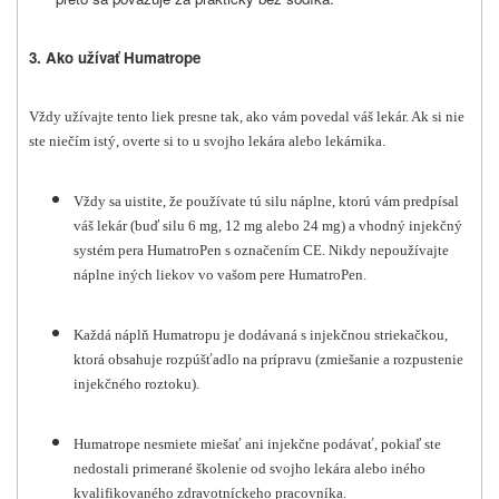
3. Ako užívať Humatrope
Vždy užívajte tento liek presne tak, ako vám povedal váš lekár. Ak si nie
ste niečím istý, overte si to u svojho lekára alebo lekárnika.
Vždy sa uistite, že používate tú silu náplne, ktorú vám predpísal
váš lekár (buď silu 6 mg, 12 mg alebo 24 mg) a vhodný injekčný
systém pera HumatroPen s označením CE. Nikdy nepoužívajte
náplne iných liekov vo vašom pere HumatroPen.
Každá náplň Humatropu je dodávaná s injekčnou striekačkou,
ktorá obsahuje rozpúšťadlo na prípravu (zmiešanie a rozpustenie
injekčného roztoku).
Humatrope nesmiete miešať ani injekčne podávať, pokiaľ ste
nedostali primerané školenie od svojho lekára alebo iného
kvalifikovaného zdravotníckeho pracovníka.