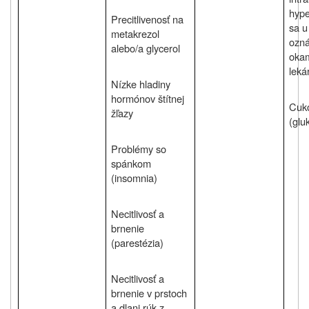
hype
Precitlivenosť na
sa u
metakrezol
ozná
alebo/a glycerol
okam
leká
Nízke hladiny
hormónov štítnej
Cuko
žľazy
(glu
Problémy so
spánkom
(insomnia)
Necitlivosť a
brnenie
(parestézia)
Necitlivosť a
brnenie v prstoch
a dlani rúk z