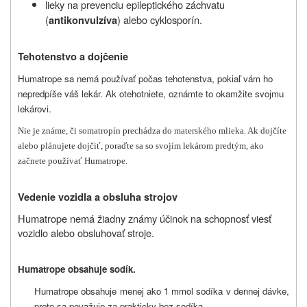
lieky na prevenciu epileptického záchvatu
(
) alebo cyklosporín.
antikonvulzíva
Tehotenstvo a dojčenie
Humatrope sa nemá používať počas tehotenstva, pokiaľ vám ho
nepredpíše váš lekár. Ak otehotniete, oznámte to okamžite svojmu
lekárovi.
Nie je známe, či somatropín prechádza do materského mlieka. Ak dojčíte
alebo plánujete dojčiť, poraďte sa so svojím lekárom predtým, ako
začnete používať Humatrope.
Vedenie vozidla a obsluha strojov
Humatrope nemá žiadny známy účinok na schopnosť viesť
vozidlo alebo obsluhovať stroje.
Humatrope obsahuje sodík.
Humatrope obsahuje menej ako 1 mmol sodíka v dennej dávke,
preto sa považuje za prakticky bez sodíka.