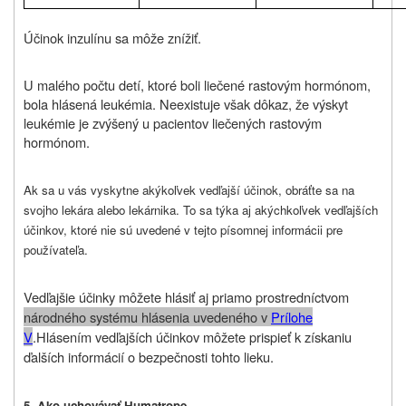
Účinok inzulínu sa môže znížiť.
U malého počtu detí, ktoré boli liečené rastovým hormónom,
bola hlásená leukémia. Neexistuje však dôkaz, že výskyt
leukémie je zvýšený u pacientov liečených rastovým
hormónom.
Ak sa u vás vyskytne akýkoľvek vedľajší účinok, obráťte sa na
svojho lekára alebo lekárnika. To sa týka aj akýchkoľvek vedľajších
účinkov, ktoré nie sú uvedené v tejto písomnej informácii pre
používateľa.
Vedľajšie účinky môžete hlásiť aj priamo prostredníctvom
národného systému hlásenia uvedeného v
P
rílohe
V
.
Hlásením vedľajších účinkov môžete prispieť k získaniu
ďalších informácií o bezpečnosti tohto lieku.
5. Ako uchovávať Humatrope