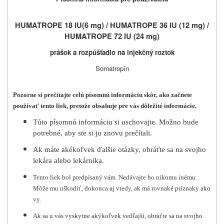
HUMATROPE 18 IU
(6 mg) /
HUMATROPE 36 IU (
12 mg) /
HUMATROPE 72 IU (
24 mg)
prášok a rozpúšťadlo na injekčný roztok
Somatropín
Pozorne si prečítajte celú písomnú informáciu skôr, ako začnete
používať tento liek, pretože obsahuje pre vás dôležité informácie.
Túto písomnú informáciu si uschovajte. Možno bude
potrebné, aby ste si ju znovu prečítali.
Ak máte akékoľvek ďalšie otázky, obráťte sa na svojho
lekára alebo lekárnika.
Tento liek bol predpísaný vám. Nedávajte ho nikomu inému.
Môže mu uškodiť, dokonca aj vtedy, ak má rovnaké príznaky ako
vy.
Ak sa u vás vyskytne akýkoľvek vedľajší, obráťte sa na svojho