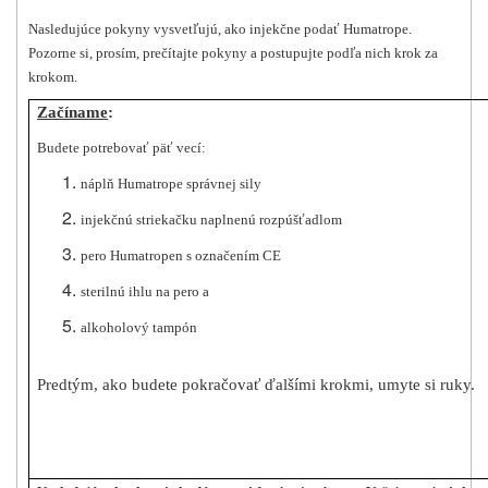
Nasledujúce pokyny vysvetľujú, ako injekčne podať Humatrope.
Pozorne si, prosím, prečítajte pokyny a postupujte podľa nich krok za
krokom.
Začíname
:
Budete potrebovať päť vecí:
náplň Humatrope správnej sily
injekčnú striekačku naplnenú rozpúšťadlom
pero Humatropen s označením CE
sterilnú ihlu na pero a
alkoholový tampón
Predtým, ako budete pokračovať ďalšími krokmi, umyte si ruky.