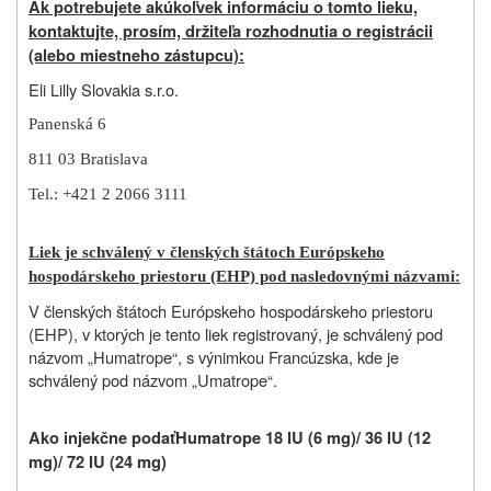
Ak potrebujete akúkoľvek informáciu o tomto lieku,
kontaktujte, prosím, držiteľa rozhodnutia o registrácii
(alebo miestneho zástupcu):
Eli Lilly Slovakia s.r.o.
Panenská 6
811 03 Bratislava
Tel.: +421 2 2066 3111
Liek je schválený v členských štátoch Európskeho
hospodárskeho priestoru (EHP) pod nasledovnými názvami:
V členských štátoch Európskeho hospodárskeho priestoru
(EHP), v ktorých je tento liek registrovaný, je schválený pod
názvom „Humatrope“, s výnimkou Francúzska, kde je
schválený pod názvom „Umatrope“.
Ako injekčne podať
Humatrope 18 IU (6 mg)/ 36 IU (12
mg)/ 72 IU (24 mg)