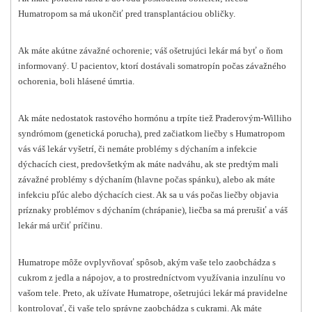
Humatropom sa má ukončiť pred transplantáciou obličky.
Ak máte akútne závažné ochorenie; váš ošetrujúci lekár má byť o ňom
informovaný. U pacientov, ktorí dostávali somatropín počas závažného
ochorenia, boli hlásené úmrtia.
Ak máte nedostatok rastového hormónu a trpíte tiež Praderovým-Williho
syndrómom (genetická porucha), pred začiatkom liečby s Humatropom
vás váš lekár vyšetrí, či nemáte problémy s dýchaním a infekcie
dýchacích ciest, predovšetkým ak máte nadváhu, ak ste predtým mali
závažné problémy s dýchaním (hlavne počas spánku), alebo ak máte
infekciu pľúc alebo dýchacích ciest. Ak sa u vás počas liečby objavia
príznaky problémov s dýchaním (chrápanie), liečba sa má prerušiť a váš
lekár má určiť príčinu.
Humatrope môže ovplyvňovať spôsob, akým vaše telo zaobchádza s
cukrom z jedla a nápojov, a to prostredníctvom využívania inzulínu vo
vašom tele. Preto, ak užívate Humatrope, ošetrujúci lekár má pravidelne
kontrolovať, či vaše telo správne zaobchádza s cukrami. Ak máte