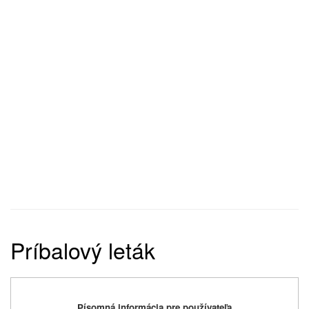
Príbalový leták
Písomná informácia pre používateľa