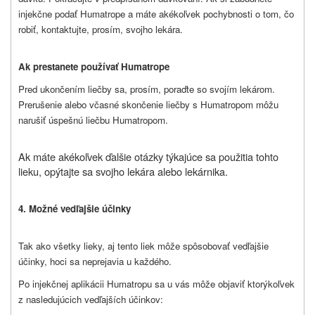
injekčne podať Humatrope a máte akékoľvek pochybnosti o tom, čo
robiť, kontaktujte, prosím, svojho lekára.
Ak prestanete používať Humatrope
Pred ukončením liečby sa, prosím, poraďte so svojím lekárom.
Prerušenie alebo včasné skončenie liečby s Humatropom môžu
narušiť úspešnú liečbu Humatropom.
Ak máte akékoľvek ďalšie otázky týkajúce sa použitia tohto
lieku, opýtajte sa svojho lekára alebo lekárnika.
4. Možné vedľajšie účinky
Tak ako všetky lieky, aj tento liek môže spôsobovať vedľajšie
účinky, hoci sa neprejavia u každého.
Po injekčnej aplikácii Humatropu sa u vás môže objaviť ktorýkoľvek
z nasledujúcich vedľajších účinkov: