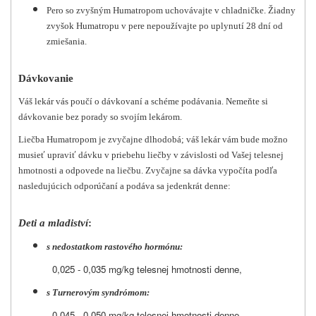
Pero so zvyšným Humatropom uchovávajte v chladničke. Žiadny
zvyšok Humatropu v pere nepoužívajte po uplynutí 28 dní od
zmiešania.
Dávkovanie
Váš lekár vás poučí o dávkovaní a schéme podávania. Nemeňte si
dávkovanie bez porady so svojím lekárom.
Liečba Humatropom je zvyčajne dlhodobá; váš lekár vám bude možno
musieť upraviť dávku v priebehu liečby v závislosti od Vašej telesnej
hmotnosti a odpovede na liečbu. Zvyčajne sa dávka vypočíta podľa
nasledujúcich odporúčaní a podáva sa jedenkrát denne:
Deti a mladiství
:
s nedostatkom rastového hormónu:
0,025 - 0,035 mg/kg telesnej hmotnosti denne,
s Turnerovým syndrómom:
0,045 - 0,050 mg/kg telesnej hmotnosti denne,