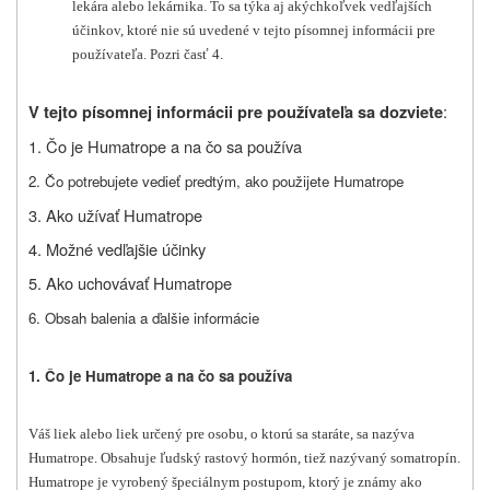
lekára alebo lekárnika. To sa týka aj akýchkoľvek vedľajších
účinkov, ktoré nie sú uvedené v tejto písomnej informácii pre
používateľa. Pozri časť 4.
:
V tejto písomnej informácii pre používateľa sa dozviete
1. Čo je Humatrope a na čo sa používa
2. Čo potrebujete vedieť predtým, ako použijete Humatrope
3. Ako užívať Humatrope
4. Možné vedľajšie účinky
5. Ako uchovávať Humatrope
6. Obsah balenia a ďalšie informácie
1. Čo je Humatrope a na čo sa používa
Váš liek alebo liek určený pre osobu, o ktorú sa staráte, sa nazýva
Humatrope. Obsahuje ľudský rastový hormón, tiež nazývaný somatropín.
Humatrope je vyrobený špeciálnym postupom, ktorý je známy ako