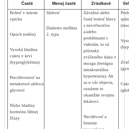
Časté
Menej časté
Zriedkavé
Veľ
Bolesť v mieste
Slabosť
Závažná alebo
Prob
vpichu
častá bolesť hlavy
spá
s nevoľnosťou
(ins
Diabetes mellitus
a/alebo
Opuch (edém)
2. typu
problémami s
Vyso
videním, to sú
(hyp
Vysoká hladina
príznaky
cukru v krvi
zvýšeného tlaku v
(hyperglykémia)
Zväč
mozgu (benígna
(gyn
intrakraniálna
hypertenzia). Ak
Precitlivenosť na
sa u vás objavia,
metakrezol alebo/a
Cuko
oznámte to
glycerol
(glu
okamžite svojmu
lekárovi.
Nízke hladiny
hormónu štítnej
Necitlivosť a
žľazy
brnenie