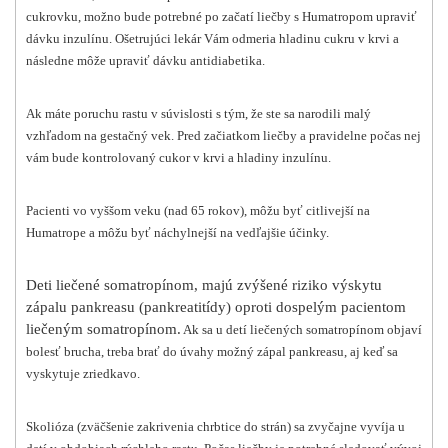
cukrovku, možno bude potrebné po začatí liečby s Humatropom upraviť
dávku inzulínu. Ošetrujúci lekár Vám odmeria hladinu cukru v krvi a
následne môže upraviť dávku antidiabetika.
Ak máte poruchu rastu v súvislosti s tým, že ste sa narodili malý
vzhľadom na gestačný vek. Pred začiatkom liečby a pravidelne počas nej
vám bude kontrolovaný cukor v krvi a hladiny inzulínu.
Pacienti vo vyššom veku (nad 65 rokov), môžu byť citlivejší na
Humatrope a môžu byť náchylnejší na vedľajšie účinky.
Deti liečené somatropínom, majú zvýšené riziko výskytu
zápalu pankreasu (pankreatitídy) oproti dospelým pacientom
liečeným somatropínom.
Ak sa u detí liečených somatropínom objaví
bolesť brucha, treba brať do úvahy možný zápal pankreasu, aj keď sa
vyskytuje zriedkavo.
Skolióza (zväčšenie zakrivenia chrbtice do strán) sa zvyčajne vyvíja u