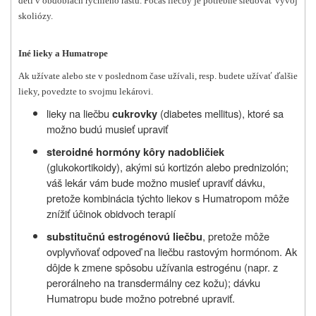
detí v obdobiach rýchleho rastu. Počas liečby je potrebné sledovať vývoj
skoliózy.
Iné lieky a Humatrope
Ak užívate alebo ste v poslednom čase užívali, resp. budete užívať ďalšie
lieky, povedzte to svojmu lekárovi.
lieky na liečbu
(diabetes mellitus), ktoré sa
cukrovky
možno budú musieť upraviť
steroidné hormóny kôry nadobličiek
(glukokortikoidy), akými sú kortizón alebo prednizolón;
váš lekár vám bude možno musieť upraviť dávku,
pretože kombinácia týchto liekov s Humatropom môže
znížiť účinok obidvoch terapií
, pretože môže
substitučnú estrogénovú liečbu
ovplyvňovať odpoveď na liečbu rastovým hormónom. Ak
dôjde k zmene spôsobu užívania estrogénu (napr. z
perorálneho na transdermálny cez kožu); dávku
Humatropu bude možno potrebné upraviť.