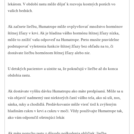
lekárom. V období rastu môže dôjsť k rozvoju kostných porúch vo
vašich bedrách.
Ak začnete liečbu, Humatrope môže ovplyvňovať množstvo hormónov
štítnej žľazy v krvi. Ak je hladina vášho hormónu štítnej žľazy nízka,
môže to znížiť vašu odpoveď na Humatrope. Preto musíte pravidelne
podstupovať vyšetrenia funkcie štítnej žľazy bez ohľadu na to, či
dostávate liečbu hormónom štítnej žľazy alebo nie.
U detských pacientov a uistite sa, že pokračujú v liečbe až do konca
obdobia rastu.
Ak dostávate vyššiu dávku Humatropu ako máte predpísanú. Môže sa u
vás objaviť nadmerný rast niektorých častí vášho tela, ako sú uši, nos,
sánka, ruky a chodidlá. Predávkovanie môže viesť tiež k zvýšeným
hladinám cukru v krvi a cukru v moči. Vždy používajte Humatrope tak,
ako vám odporučil ošetrujúci lekár.
Ak máte poruchu rastu z dôvodu poškodenia obličiek; liečba