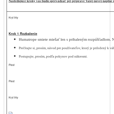
Nasledujúce kroky vás budú sprevádzať pri príprave Vašej novej náplne 
Kryt ihly
Krok 1 Rozbalenie
Humatrope smiete miešať len s pribaleným
rozpúšťadlom
. 
Prečítajte si, prosím, návod pre používateľov, ktorý je priložený k 
Postupujte, prosím, podľa pokynov pod nákresmi.
Piest
Piest
Kryt ihly