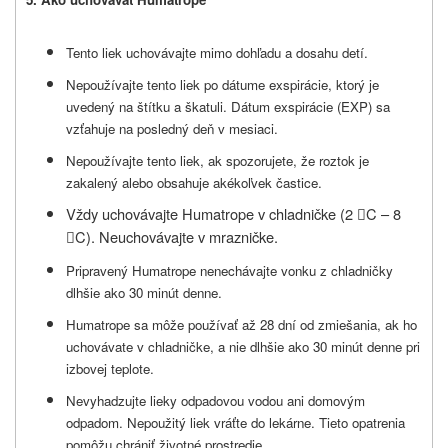
Tento liek uchovávajte mimo dohľadu a dosahu detí.
Nepoužívajte tento liek po dátume exspirácie, ktorý je
uvedený na štítku a škatuli. Dátum exspirácie (EXP) sa
vzťahuje na posledný deň v mesiaci.
Nepoužívajte tento liek, ak spozorujete, že roztok je
zakalený alebo obsahuje akékoľvek častice.
Vždy uchovávajte
Humatrope
v chladničke (2
C – 8

C). Neuchovávajte v mrazničke.

Pripravený Humatrope nenechávajte vonku z chladničky
dlhšie ako 30 minút denne.
Humatrope sa môže používať až 28 dní od zmiešania, ak ho
uchovávate v chladničke, a nie dlhšie ako 30 minút denne pri
izbovej teplote.
Nevyhadzujte lieky odpadovou vodou ani domovým
odpadom. Nepoužitý liek vráťte do lekárne. Tieto opatrenia
pomôžu chrániť životné prostredie.