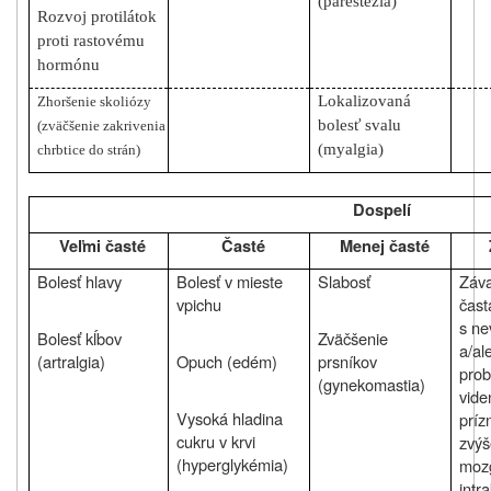
(parestézia)
Rozvoj protilátok
proti rastovému
hormónu
Lokalizovaná
Zhoršenie skoliózy
bolesť svalu
(zväčšenie zakrivenia
(myalgia)
chrbtice do strán)
Dospelí
Veľmi časté
Časté
Menej časté
Bolesť hlavy
Bolesť v mieste
Slabosť
Záv
vpichu
čast
s ne
Bolesť kĺbov
Zväčšenie
a/al
(artralgia)
Opuch (edém)
prsníkov
prob
(gynekomastia)
vide
Vysoká hladina
príz
cukru v krvi
zvýš
(hyperglykémia)
moz
intr