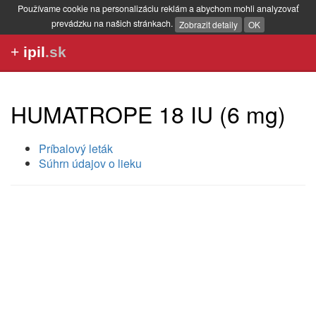
Používame cookie na personalizáciu reklám a abychom mohli analyzovať
prevádzku na našich stránkach.
Zobrazit detaily
OK
+
ipil
.sk
HUMATROPE 18 IU (6 mg)
Príbalový leták
Súhrn údajov o lieku