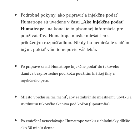
Podrobné pokyny, ako pripraviť a injekčne podať
Humatrope sú uvedené v časti „
Ako injekčne podať
Humatrope
“ na konci tejto písomnej informácie pre
používateľov. Humatrope musíte miešať len s
priloženým rozpúšťadlom. Nikdy ho nemiešajte s ničím
iným, pokiaľ vám to nepovie váš lekár.
Po príprave sa má Humatrope injekčne podať do tukového
tkaniva bezprostredne pod kožu použitím krátkej ihly a
injekčného pera.
Miesto vpichu sa má meniť, aby sa zabránilo miestnemu úbytku a
stvrdnutiu tukového tkaniva pod kožou (lipoatrofia).
Po zmiešaní nenechávajte Humatrope vonku z chladničky dlhšie
ako 30 minút denne.