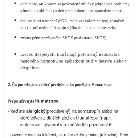
ochorenie, pri ktorom sú poškodené obličky (chronické problémy
s funkciou obličiek) u detí pred pubertou so spomalením rastu,
deti malé pri narodení (SGA - malé vzhľadom na svoj gestačný
vek), ktoré nedobehli svoju výšku do 4 a viac rokov veku,
zmena génu nazývaného SHOX (nedostatok SHOX).
Liečbu dospelých, ktorí majú potvrdený nedostatok
rastového hormónu so začiatkom buď v detstve alebo v
dospelosti.
2. Čo potrebujete vedieť predtým, ako použijete Humatrope
Humatrope
Nepoužívajte
- keď ste
(precitlivený) na somatropín alebo na
alergický
ktorúkoľvek z ďalších zložiek Humatropu (napr.
metakrezol, glycerol v rozpúšťadle) pozri časť 6.
- povedzte svojmu lekárovi, ak máte aktívny nádor (rakovinu). Pred