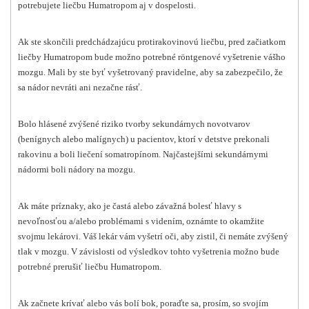
potrebujete liečbu Humatropom aj v dospelosti.
Ak ste skončili predchádzajúcu protirakovinovú liečbu, pred začiatkom
liečby Humatropom bude možno potrebné röntgenové vyšetrenie vášho
mozgu. Mali by ste byť vyšetrovaný pravidelne, aby sa zabezpečilo, že
sa nádor nevráti ani nezačne rásť.
Bolo hlásené zvýšené riziko tvorby sekundárnych novotvarov
(benígnych alebo malígnych) u pacientov, ktorí v detstve prekonali
rakovinu a boli liečení somatropínom. Najčastejšími sekundárnymi
nádormi boli nádory na mozgu.
Ak máte príznaky, ako je častá alebo závažná bolesť hlavy s
nevoľnosťou a/alebo problémami s videním, oznámte to okamžite
svojmu lekárovi. Váš lekár vám vyšetrí oči, aby zistil, či nemáte zvýšený
tlak v mozgu. V závislosti od výsledkov tohto vyšetrenia možno bude
potrebné prerušiť liečbu Humatropom.
Ak začnete krívať alebo vás bolí bok, poraďte sa, prosím, so svojím