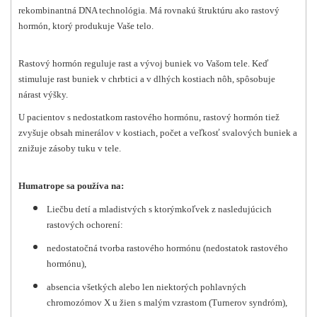
rekombinantná DNA technológia. Má rovnakú štruktúru ako rastový
hormón, ktorý produkuje Vaše telo.
Rastový hormón reguluje rast a vývoj buniek vo Vašom tele. Keď
stimuluje rast buniek v chrbtici a v dlhých kostiach nôh, spôsobuje
nárast výšky.
U pacientov s nedostatkom rastového hormónu, rastový hormón tiež
zvyšuje obsah minerálov v kostiach, počet a veľkosť svalových buniek a
znižuje zásoby tuku v tele.
Humatrope sa používa na:
Liečbu detí a mladistvých s ktorýmkoľvek z nasledujúcich
rastových ochorení:
nedostatočná tvorba rastového hormónu (nedostatok rastového
hormónu),
absencia všetkých alebo len niektorých pohlavných
chromozómov X u žien s malým vzrastom (Turnerov syndróm),