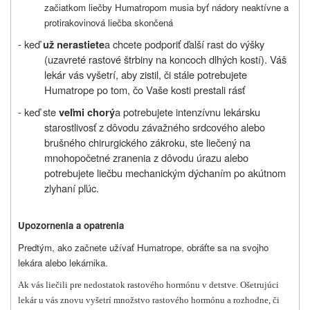
začiatkom liečby Humatropom musia byť nádory neaktívne a
protirakovinová liečba skončená
- keď
a chcete podporiť ďalší rast do výšky
už nerastiete
(uzavreté rastové štrbiny na koncoch dlhých kostí). Váš
lekár vás vyšetrí, aby zistil, či stále potrebujete
Humatrope po tom, čo Vaše kosti prestali rásť
- keď ste
a potrebujete intenzívnu lekársku
veľmi chorý
starostlivosť z dôvodu závažného srdcového alebo
brušného chirurgického zákroku, ste liečený na
mnohopočetné zranenia z dôvodu úrazu alebo
potrebujete liečbu mechanickým dýchaním po akútnom
zlyhaní pľúc.
Upozornenia a opatrenia
Predtým, ako začnete užívať Humatrope, obráťte sa na svojho
lekára alebo lekárnika.
Ak vás liečili pre nedostatok rastového hormónu v detstve. Ošetrujúci
lekár u vás znovu vyšetrí množstvo rastového hormónu a rozhodne, či