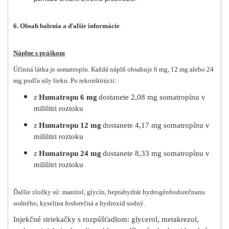
6. Obsah balenia a ďalšie informácie
Náplne s práškom
Účinná látka je somatropín. Každá náplň obsahuje 6 mg, 12 mg alebo 24
mg podľa sily lieku. Po rekonštitúcii:
z
Humatropu 6 mg
dostanete 2,08 mg somatropínu v
mililitri roztoku
z
Humatropu 12 mg
dostanete 4,17 mg somatropínu v
mililitri roztoku
z
Humatropu 24 mg
dostanete 8,33 mg somatropínu v
mililitri roztoku
Ďalšie zložky sú: manitol, glycín, heptahydrát hydrogénfosforečnanu
sodného, kyselina fosforečná a hydroxid sodný.
Injekčné striekačky s rozpúšťadlom: glycerol, metakrezol,