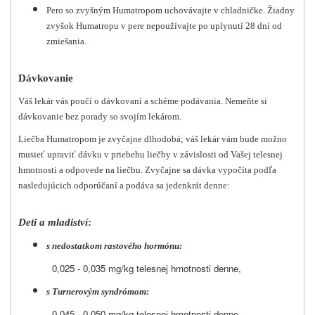
Pero so zvyšným Humatropom uchovávajte v chladničke. Žiadny
zvyšok Humatropu v pere nepoužívajte po uplynutí 28 dní od
zmiešania.
Dávkovanie
Váš lekár vás poučí o dávkovaní a schéme podávania. Nemeňte si
dávkovanie bez porady so svojím lekárom.
Liečba Humatropom je zvyčajne dlhodobá; váš lekár vám bude možno
musieť upraviť dávku v priebehu liečby v závislosti od Vašej telesnej
hmotnosti a odpovede na liečbu. Zvyčajne sa dávka vypočíta podľa
nasledujúcich odporúčaní a podáva sa jedenkrát denne:
Deti a mladiství
:
s nedostatkom rastového hormónu:
0,025 - 0,035 mg/kg telesnej hmotnosti denne,
s Turnerovým syndrómom:
0,045 - 0,050 mg/kg telesnej hmotnosti denne,