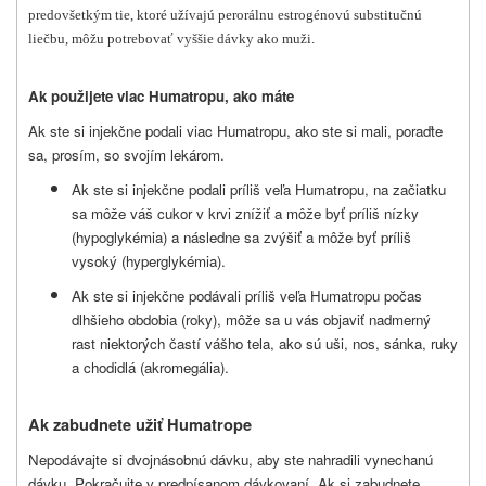
predovšetkým tie, ktoré užívajú perorálnu estrogénovú substitučnú
liečbu, môžu potrebovať vyššie dávky ako muži.
Ak použijete viac Humatropu, ako máte
Ak ste si injekčne podali viac Humatropu, ako ste si mali, poraďte
sa, prosím, so svojím lekárom.
Ak ste si injekčne podali príliš veľa Humatropu, na začiatku
sa môže váš cukor v krvi znížiť a môže byť príliš nízky
(hypoglykémia) a následne sa zvýšiť a môže byť príliš
vysoký (hyperglykémia).
Ak ste si injekčne podávali príliš veľa Humatropu počas
dlhšieho obdobia (roky), môže sa u vás objaviť nadmerný
rast niektorých častí vášho tela, ako sú uši, nos, sánka, ruky
a chodidlá (akromegália).
Ak zabudnete užiť Humatrope
Nepodávajte si dvojnásobnú dávku, aby ste nahradili vynechanú
dávku. Pokračujte v predpísanom dávkovaní. Ak si zabudnete