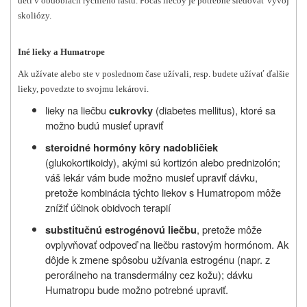
detí v obdobiach rýchleho rastu. Počas liečby je potrebné sledovať vývoj
skoliózy.
Iné lieky a Humatrope
Ak užívate alebo ste v poslednom čase užívali, resp. budete užívať ďalšie
lieky, povedzte to svojmu lekárovi.
lieky na liečbu
(diabetes mellitus), ktoré sa
cukrovky
možno budú musieť upraviť
steroidné hormóny kôry nadobličiek
(glukokortikoidy), akými sú kortizón alebo prednizolón;
váš lekár vám bude možno musieť upraviť dávku,
pretože kombinácia týchto liekov s Humatropom môže
znížiť účinok obidvoch terapií
, pretože môže
substitučnú estrogénovú liečbu
ovplyvňovať odpoveď na liečbu rastovým hormónom. Ak
dôjde k zmene spôsobu užívania estrogénu (napr. z
perorálneho na transdermálny cez kožu); dávku
Humatropu bude možno potrebné upraviť.