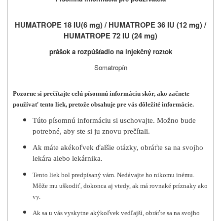
HUMATROPE 18 IU
(6 mg) /
HUMATROPE 36 IU (
12 mg) /
HUMATROPE 72 IU (
24 mg)
prášok a rozpúšťadlo na injekčný roztok
Somatropín
Pozorne si prečítajte celú písomnú informáciu skôr, ako začnete
používať tento liek, pretože obsahuje pre vás dôležité informácie.
Túto písomnú informáciu si uschovajte. Možno bude
potrebné, aby ste si ju znovu prečítali.
Ak máte akékoľvek ďalšie otázky, obráťte sa na svojho
lekára alebo lekárnika.
Tento liek bol predpísaný vám. Nedávajte ho nikomu inému.
Môže mu uškodiť, dokonca aj vtedy, ak má rovnaké príznaky ako
vy.
Ak sa u vás vyskytne akýkoľvek vedľajší, obráťte sa na svojho