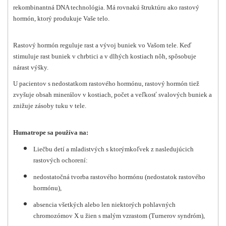
rekombinantná DNA technológia. Má rovnakú štruktúru ako rastový
hormón, ktorý produkuje Vaše telo.
Rastový hormón reguluje rast a vývoj buniek vo Vašom tele. Keď
stimuluje rast buniek v chrbtici a v dlhých kostiach nôh, spôsobuje
nárast výšky.
U pacientov s nedostatkom rastového hormónu, rastový hormón tiež
zvyšuje obsah minerálov v kostiach, počet a veľkosť svalových buniek a
znižuje zásoby tuku v tele.
Humatrope sa používa na:
Liečbu detí a mladistvých s ktorýmkoľvek z nasledujúcich
rastových ochorení:
nedostatočná tvorba rastového hormónu (nedostatok rastového
hormónu),
absencia všetkých alebo len niektorých pohlavných
chromozómov X u žien s malým vzrastom (Turnerov syndróm),