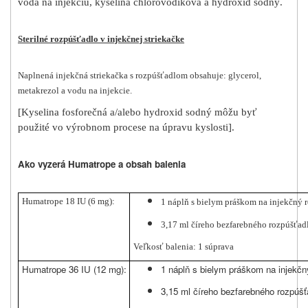
voda na injekciu, kyselina chlorovodíková a hydroxid sodný.
Sterilné rozpúšťadlo v injekčnej striekačke
Naplnená injekčná striekačka s rozpúšťadlom obsahuje: glycerol,
metakrezol a vodu na injekcie.
[
Kyselina fosforečná a/alebo hydroxid sodný môžu byť
použité vo výrobnom procese na úpravu kyslosti
]
.
Ako vyzerá Humatrope a obsah balenia
Humatrope 18 IU (6 mg):
1 náplň s bielym práškom na injekčný r
3,17 ml číreho bezfarebného rozpúšťadl
Veľkosť balenia: 1 súprava
Humatrope 36 IU (12 mg):
1 náplň s bielym práškom na injekčn
3,15 ml číreho bezfarebného rozpúšť