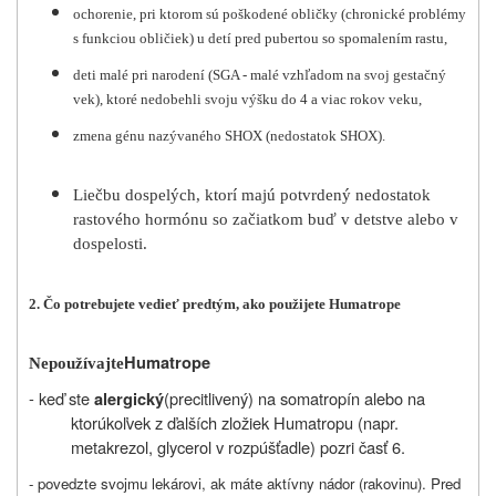
ochorenie, pri ktorom sú poškodené obličky (chronické problémy
s funkciou obličiek) u detí pred pubertou so spomalením rastu,
deti malé pri narodení (SGA - malé vzhľadom na svoj gestačný
vek), ktoré nedobehli svoju výšku do 4 a viac rokov veku,
zmena génu nazývaného SHOX (nedostatok SHOX).
Liečbu dospelých, ktorí majú potvrdený nedostatok
rastového hormónu so začiatkom buď v detstve alebo v
dospelosti.
2. Čo potrebujete vedieť predtým, ako použijete Humatrope
Humatrope
Nepoužívajte
- keď ste
(precitlivený) na somatropín alebo na
alergický
ktorúkoľvek z ďalších zložiek Humatropu (napr.
metakrezol, glycerol v rozpúšťadle) pozri časť 6.
- povedzte svojmu lekárovi, ak máte aktívny nádor (rakovinu). Pred