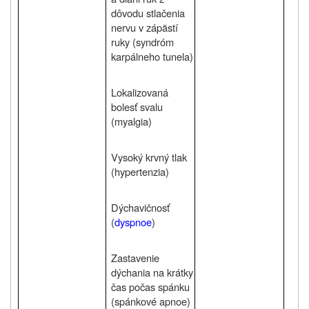
dôvodu stlačenia
nervu v zápästí
ruky (syndróm
karpálneho tunela)
Lokalizovaná
bolesť svalu
(myalgia)
Vysoký krvný tlak
(hypertenzia)
Dýchavičnosť
(
dyspnoe
)
Zastavenie
dýchania na krátky
čas počas spánku
(spánkové apnoe)