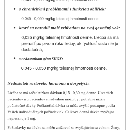
s chronickými problémami s funkciou obličiek:
0,045 - 0,050 mg/kg telesnej hmotnosti denne,
ktoré sa narodili malé vzhľadom na svoj gestačný vek:
0,035 mg/kg telesnej hmotnosti denne. Liečba sa má
prerušiť po prvom roku liečby, ak rýchlosť rastu nie je
dostatočná,
s nedostatkom génu SHOX:
0,045 - 0,050 mg/kg telesnej hmotnosti denne.
Nedostatok rastového hormónu u dospelých:
Liečba sa má začať nízkou dávkou 0,15 - 0,30 mg denne. U starších
pacientov a u pacientov s nadváhou môžu byť potrebné nižšie
počiatočné dávky. Počiatočná dávka sa môže zvýšiť postupne podľa
Vašich individuálnych požiadaviek. Celková denná dávka zvyčajne
nepresahuje 1 mg.
Požiadavky na dávku sa môžu znižovať so zvyšujúcim sa vekom. Ženy,