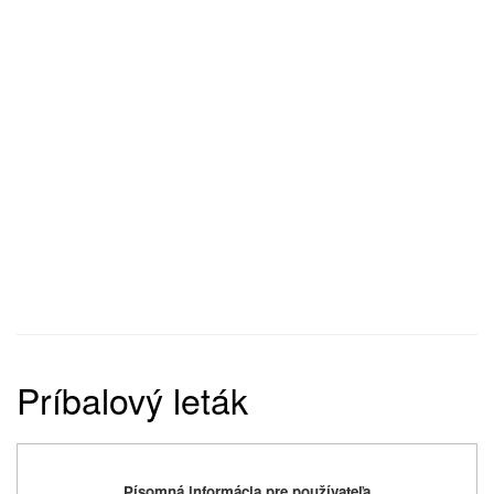
Príbalový leták
Písomná informácia pre používateľa