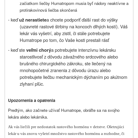
začiatkom liečby Humatropom musia byť nádory neaktívne a
protirakovinová liečba skončená
- keď
a chcete podporiť ďalší rast do výšky
už nerastiete
(uzavreté rastové štrbiny na koncoch dlhých kostí). Váš
lekár vás vyšetrí, aby zistil, či stále potrebujete
Humatrope po tom, čo Vaše kosti prestali rásť
- keď ste
a potrebujete intenzívnu lekársku
veľmi chorý
starostlivosť z dôvodu závažného srdcového alebo
brušného chirurgického zákroku, ste liečený na
mnohopočetné zranenia z dôvodu úrazu alebo
potrebujete liečbu mechanickým dýchaním po akútnom
zlyhaní pľúc.
Upozornenia a opatrenia
Predtým, ako začnete užívať Humatrope, obráťte sa na svojho
lekára alebo lekárnika.
Ak vás liečili pre nedostatok rastového hormónu v detstve. Ošetrujúci
lekár u vás znovu vyšetrí množstvo rastového hormónu a rozhodne, či