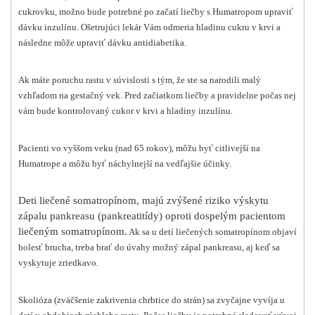
cukrovku, možno bude potrebné po začatí liečby s Humatropom upraviť
dávku inzulínu. Ošetrujúci lekár Vám odmeria hladinu cukru v krvi a
následne môže upraviť dávku antidiabetika.
Ak máte poruchu rastu v súvislosti s tým, že ste sa narodili malý
vzhľadom na gestačný vek. Pred začiatkom liečby a pravidelne počas nej
vám bude kontrolovaný cukor v krvi a hladiny inzulínu.
Pacienti vo vyššom veku (nad 65 rokov), môžu byť citlivejší na
Humatrope a môžu byť náchylnejší na vedľajšie účinky.
Deti liečené somatropínom, majú zvýšené riziko výskytu
zápalu pankreasu (pankreatitídy) oproti dospelým pacientom
liečeným somatropínom.
Ak sa u detí liečených somatropínom objaví
bolesť brucha, treba brať do úvahy možný zápal pankreasu, aj keď sa
vyskytuje zriedkavo.
Skolióza (zväčšenie zakrivenia chrbtice do strán) sa zvyčajne vyvíja u