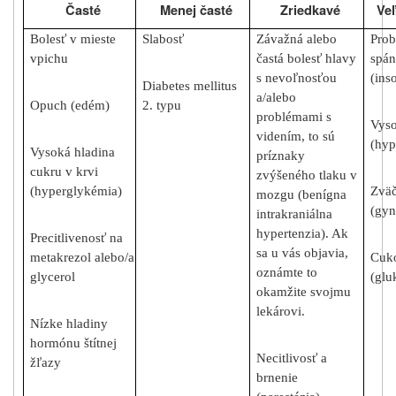
Časté
Menej časté
Zriedkavé
Veľ
Bolesť v mieste
Slabosť
Závažná alebo
Prob
vpichu
častá bolesť hlavy
spá
s nevoľnosťou
(ins
Diabetes mellitus
a/alebo
Opuch (edém)
2. typu
problémami s
Vyso
videním, to sú
(hyp
Vysoká hladina
príznaky
cukru v krvi
zvýšeného tlaku v
(hyperglykémia)
Zväč
mozgu (benígna
(gyn
intrakraniálna
hypertenzia). Ak
Precitlivenosť na
sa u vás objavia,
metakrezol alebo/a
Cuko
oznámte to
glycerol
(glu
okamžite svojmu
lekárovi.
Nízke hladiny
hormónu štítnej
Necitlivosť a
žľazy
brnenie