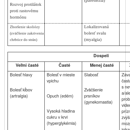
(parestézia)
Rozvoj protilátok
proti rastovému
hormónu
Lokalizovaná
Zhoršenie skoliózy
bolesť svalu
(zväčšenie zakrivenia
(myalgia)
chrbtice do strán)
Dospelí
Veľmi časté
Časté
Menej časté
Bolesť hlavy
Bolesť v mieste
Slabosť
Záv
vpichu
čast
s ne
Bolesť kĺbov
Zväčšenie
a/al
(artralgia)
Opuch (edém)
prsníkov
prob
(gynekomastia)
vide
Vysoká hladina
príz
cukru v krvi
zvýš
(hyperglykémia)
moz
intr