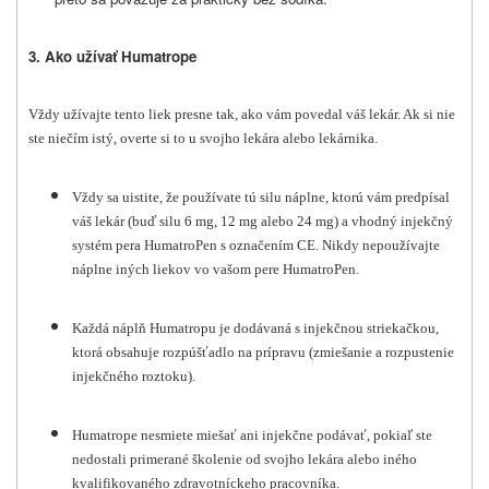
3. Ako užívať Humatrope
Vždy užívajte tento liek presne tak, ako vám povedal váš lekár. Ak si nie
ste niečím istý, overte si to u svojho lekára alebo lekárnika.
Vždy sa uistite, že používate tú silu náplne, ktorú vám predpísal
váš lekár (buď silu 6 mg, 12 mg alebo 24 mg) a vhodný injekčný
systém pera HumatroPen s označením CE. Nikdy nepoužívajte
náplne iných liekov vo vašom pere HumatroPen.
Každá náplň Humatropu je dodávaná s injekčnou striekačkou,
ktorá obsahuje rozpúšťadlo na prípravu (zmiešanie a rozpustenie
injekčného roztoku).
Humatrope nesmiete miešať ani injekčne podávať, pokiaľ ste
nedostali primerané školenie od svojho lekára alebo iného
kvalifikovaného zdravotníckeho pracovníka.