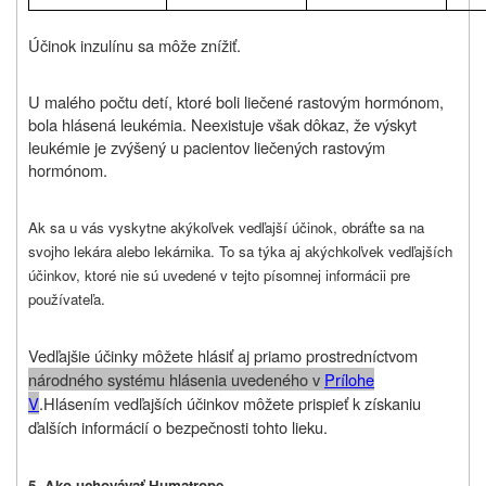
Účinok inzulínu sa môže znížiť.
U malého počtu detí, ktoré boli liečené rastovým hormónom,
bola hlásená leukémia. Neexistuje však dôkaz, že výskyt
leukémie je zvýšený u pacientov liečených rastovým
hormónom.
Ak sa u vás vyskytne akýkoľvek vedľajší účinok, obráťte sa na
svojho lekára alebo lekárnika. To sa týka aj akýchkoľvek vedľajších
účinkov, ktoré nie sú uvedené v tejto písomnej informácii pre
používateľa.
Vedľajšie účinky môžete hlásiť aj priamo prostredníctvom
národného systému hlásenia uvedeného v
P
rílohe
V
.
Hlásením vedľajších účinkov môžete prispieť k získaniu
ďalších informácií o bezpečnosti tohto lieku.
5. Ako uchovávať Humatrope