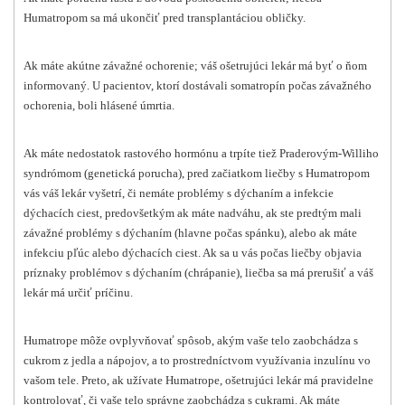
Humatropom sa má ukončiť pred transplantáciou obličky.
Ak máte akútne závažné ochorenie; váš ošetrujúci lekár má byť o ňom
informovaný. U pacientov, ktorí dostávali somatropín počas závažného
ochorenia, boli hlásené úmrtia.
Ak máte nedostatok rastového hormónu a trpíte tiež Praderovým-Williho
syndrómom (genetická porucha), pred začiatkom liečby s Humatropom
vás váš lekár vyšetrí, či nemáte problémy s dýchaním a infekcie
dýchacích ciest, predovšetkým ak máte nadváhu, ak ste predtým mali
závažné problémy s dýchaním (hlavne počas spánku), alebo ak máte
infekciu pľúc alebo dýchacích ciest. Ak sa u vás počas liečby objavia
príznaky problémov s dýchaním (chrápanie), liečba sa má prerušiť a váš
lekár má určiť príčinu.
Humatrope môže ovplyvňovať spôsob, akým vaše telo zaobchádza s
cukrom z jedla a nápojov, a to prostredníctvom využívania inzulínu vo
vašom tele. Preto, ak užívate Humatrope, ošetrujúci lekár má pravidelne
kontrolovať, či vaše telo správne zaobchádza s cukrami. Ak máte