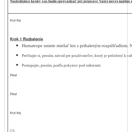
Nasledujúce kroky vás budú sprevádzať pri príprave Vašej novej náplne 
Kryt ihly
Krok 1 Rozbalenie
Humatrope smiete miešať len s pribaleným
rozpúšťadlom
. 
Prečítajte si, prosím, návod pre používateľov, ktorý je priložený k 
Postupujte, prosím, podľa pokynov pod nákresmi.
Piest
Piest
Kryt ihly