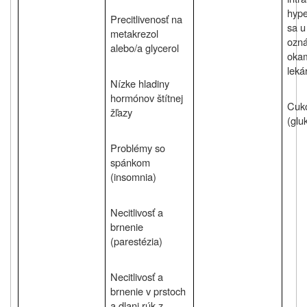
hype
Precitlivenosť na
sa u
metakrezol
ozná
alebo/a glycerol
okam
leká
Nízke hladiny
hormónov štítnej
Cuko
žľazy
(glu
Problémy so
spánkom
(insomnia)
Necitlivosť a
brnenie
(parestézia)
Necitlivosť a
brnenie v prstoch
a dlani rúk z