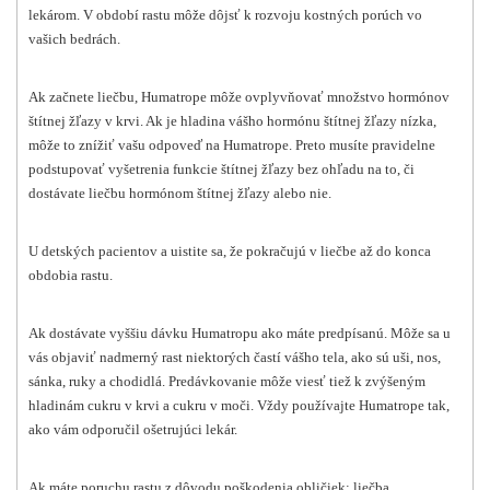
lekárom. V období rastu môže dôjsť k rozvoju kostných porúch vo
vašich bedrách.
Ak začnete liečbu, Humatrope môže ovplyvňovať množstvo hormónov
štítnej žľazy v krvi. Ak je hladina vášho hormónu štítnej žľazy nízka,
môže to znížiť vašu odpoveď na Humatrope. Preto musíte pravidelne
podstupovať vyšetrenia funkcie štítnej žľazy bez ohľadu na to, či
dostávate liečbu hormónom štítnej žľazy alebo nie.
U detských pacientov a uistite sa, že pokračujú v liečbe až do konca
obdobia rastu.
Ak dostávate vyššiu dávku Humatropu ako máte predpísanú. Môže sa u
vás objaviť nadmerný rast niektorých častí vášho tela, ako sú uši, nos,
sánka, ruky a chodidlá. Predávkovanie môže viesť tiež k zvýšeným
hladinám cukru v krvi a cukru v moči. Vždy používajte Humatrope tak,
ako vám odporučil ošetrujúci lekár.
Ak máte poruchu rastu z dôvodu poškodenia obličiek; liečba