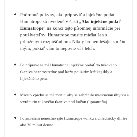
Podrobné pokyny, ako pripraviť a injekčne podať
Humatrope sú uvedené v časti „
Ako injekčne podať
Humatrope
“ na konci tejto písomnej informácie pre
používateľov. Humatrope musíte miešať len s
priloženým rozpúšťadlom. Nikdy ho nemiešajte s ničím
iným, pokiaľ vám to nepovie váš lekár.
Po príprave sa má Humatrope injekčne podať do tukového
tkaniva bezprostredne pod kožu použitím krátkej ihly a
injekčného pera.
Miesto vpichu sa má meniť, aby sa zabránilo miestnemu úbytku a
stvrdnutiu tukového tkaniva pod kožou (lipoatrofia).
Po zmiešaní nenechávajte Humatrope vonku z chladničky dlhšie
ako 30 minút denne.