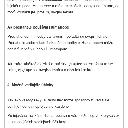
injekčne podať Humatrope a máte akékoľvek pochybnosti o tom, čo
robiť, kontaktujte, prosím, svojho lekára.
Ak prestanete používať Humatrope
Pred ukončením liečby sa, prosím, poraďte so svojím lekárom.
Prerušenie alebo včasné skončenie liečby s Humatropom môžu
narušiť úspešnú liečbu Humatropom.
Ak máte akékoľvek ďalšie otázky týkajúce sa použitia tohto
lieku, opýtajte sa svojho lekára alebo lekárnika.
4. Možné vedľajšie účinky
Tak ako všetky lieky, aj tento liek môže spôsobovať vedľajšie
účinky, hoci sa neprejavia u každého.
Po injekčnej aplikácii Humatropu sa u vás môže objaviť ktorýkoľvek
z nasledujúcich vedľajších účinkov: