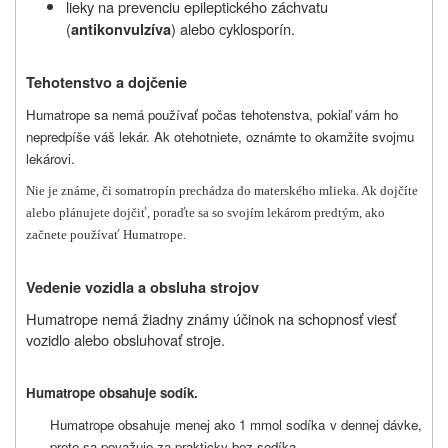
lieky na prevenciu epileptického záchvatu
(
) alebo cyklosporín.
antikonvulzíva
Tehotenstvo a dojčenie
Humatrope sa nemá používať počas tehotenstva, pokiaľ vám ho
nepredpíše váš lekár. Ak otehotniete, oznámte to okamžite svojmu
lekárovi.
Nie je známe, či somatropín prechádza do materského mlieka. Ak dojčíte
alebo plánujete dojčiť, poraďte sa so svojím lekárom predtým, ako
začnete používať Humatrope.
Vedenie vozidla a obsluha strojov
Humatrope nemá žiadny známy účinok na schopnosť viesť
vozidlo alebo obsluhovať stroje.
Humatrope obsahuje sodík.
Humatrope obsahuje menej ako 1 mmol sodíka v dennej dávke,
preto sa považuje za prakticky bez sodíka.