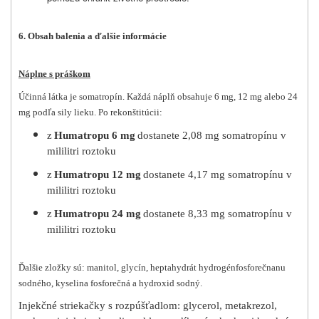
6. Obsah balenia a ďalšie informácie
Náplne s práškom
Účinná látka je somatropín. Každá náplň obsahuje 6 mg, 12 mg alebo 24
mg podľa sily lieku. Po rekonštitúcii:
z
Humatropu 6 mg
dostanete 2,08 mg somatropínu v
mililitri roztoku
z
Humatropu 12 mg
dostanete 4,17 mg somatropínu v
mililitri roztoku
z
Humatropu 24 mg
dostanete 8,33 mg somatropínu v
mililitri roztoku
Ďalšie zložky sú: manitol, glycín, heptahydrát hydrogénfosforečnanu
sodného, kyselina fosforečná a hydroxid sodný.
Injekčné striekačky s rozpúšťadlom: glycerol, metakrezol,