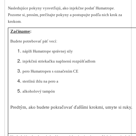
Nasledujúce pokyny vysvetľujú, ako injekčne podať Humatrope.
Pozorne si, prosím, prečítajte pokyny a postupujte podľa nich krok za
krokom.
Začíname
:
Budete potrebovať päť vecí:
náplň Humatrope správnej sily
injekčnú striekačku naplnenú rozpúšťadlom
pero Humatropen s označením CE
sterilnú ihlu na pero a
alkoholový tampón
Predtým, ako budete pokračovať ďalšími krokmi, umyte si ruky.