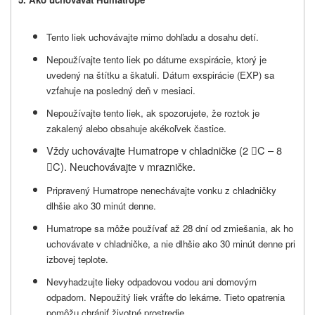
Tento liek uchovávajte mimo dohľadu a dosahu detí.
Nepoužívajte tento liek po dátume exspirácie, ktorý je
uvedený na štítku a škatuli. Dátum exspirácie (EXP) sa
vzťahuje na posledný deň v mesiaci.
Nepoužívajte tento liek, ak spozorujete, že roztok je
zakalený alebo obsahuje akékoľvek častice.
Vždy uchovávajte
Humatrope
v chladničke (2
C – 8

C). Neuchovávajte v mrazničke.

Pripravený Humatrope nenechávajte vonku z chladničky
dlhšie ako 30 minút denne.
Humatrope sa môže používať až 28 dní od zmiešania, ak ho
uchovávate v chladničke, a nie dlhšie ako 30 minút denne pri
izbovej teplote.
Nevyhadzujte lieky odpadovou vodou ani domovým
odpadom. Nepoužitý liek vráťte do lekárne. Tieto opatrenia
pomôžu chrániť životné prostredie.