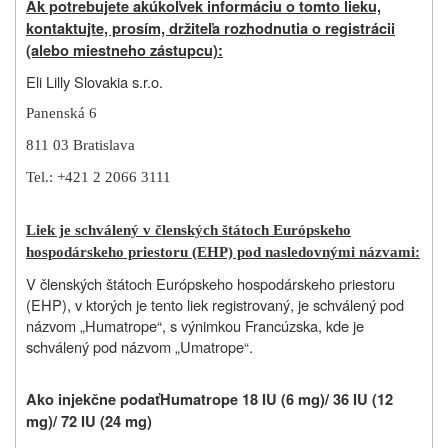
Ak potrebujete akúkoľvek informáciu o tomto lieku,
kontaktujte, prosím, držiteľa rozhodnutia o registrácii
(alebo miestneho zástupcu):
Eli Lilly Slovakia s.r.o.
Panenská 6
811 03 Bratislava
Tel.: +421 2 2066 3111
Liek je schválený v členských štátoch Európskeho
hospodárskeho priestoru (EHP) pod nasledovnými názvami:
V členských štátoch Európskeho hospodárskeho priestoru
(EHP), v ktorých je tento liek registrovaný, je schválený pod
názvom „Humatrope“, s výnimkou Francúzska, kde je
schválený pod názvom „Umatrope“.
Ako injekčne podať
Humatrope 18 IU (6 mg)/ 36 IU (12
mg)/ 72 IU (24 mg)