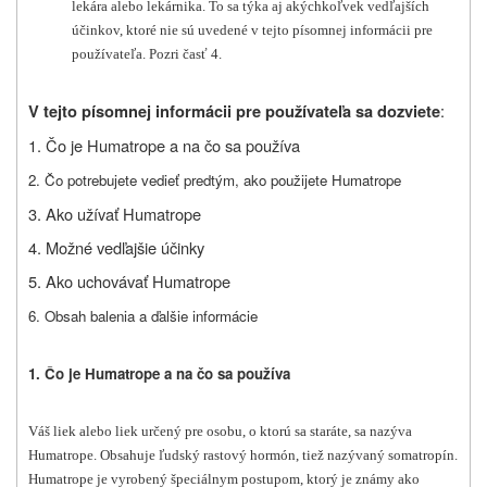
lekára alebo lekárnika. To sa týka aj akýchkoľvek vedľajších
účinkov, ktoré nie sú uvedené v tejto písomnej informácii pre
používateľa. Pozri časť 4.
:
V tejto písomnej informácii pre používateľa sa dozviete
1. Čo je Humatrope a na čo sa používa
2. Čo potrebujete vedieť predtým, ako použijete Humatrope
3. Ako užívať Humatrope
4. Možné vedľajšie účinky
5. Ako uchovávať Humatrope
6. Obsah balenia a ďalšie informácie
1. Čo je Humatrope a na čo sa používa
Váš liek alebo liek určený pre osobu, o ktorú sa staráte, sa nazýva
Humatrope. Obsahuje ľudský rastový hormón, tiež nazývaný somatropín.
Humatrope je vyrobený špeciálnym postupom, ktorý je známy ako