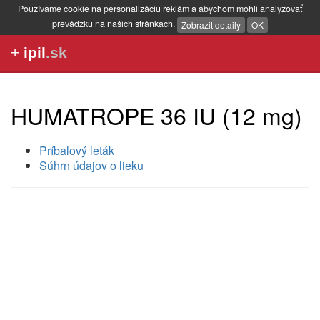
Používame cookie na personalizáciu reklám a abychom mohli analyzovať
prevádzku na našich stránkach.
Zobrazit detaily
OK
+
ipil
.sk
HUMATROPE 36 IU (12 mg)
Príbalový leták
Súhrn údajov o lieku