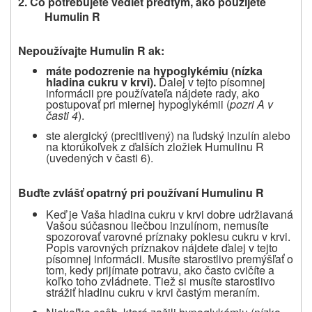
2. Čo potrebujete vedieť predtým, ako použijete
Humulin R
Nepoužívajte Humulin R ak:
máte podozrenie na hypoglykémiu (nízka
hladina cukru v krvi).
Ďalej v tejto písomnej
informácii pre používateľa nájdete rady, ako
postupovať pri miernej hypoglykémii (
pozri A v
časti 4
).
ste alergický (precitlivený) na ľudský inzulín alebo
na ktorúkoľvek z ďalších zložiek Humulinu R
(uvedených v časti 6).
Buďte zvlášť opatrný pri používaní Humulinu R
Keď je Vaša hladina cukru v krvi dobre udržiavaná
Vašou súčasnou liečbou inzulínom, nemusíte
spozorovať varovné príznaky poklesu cukru v krvi.
Popis varovných príznakov nájdete ďalej v tejto
písomnej informácii. Musíte starostlivo premýšľať o
tom, kedy prijímate potravu, ako často cvičíte a
koľko toho zvládnete. Tiež si musíte starostlivo
strážiť hladinu cukru v krvi častým meraním.