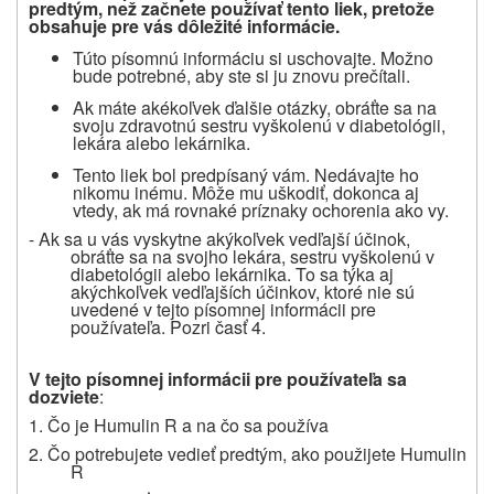
predtým, než začnete používať
tento liek, pretože
obsahuje pre vás dôležité informácie.
Túto písomnú informáciu si uschovajte. Možno
bude potrebné, aby ste si ju znovu prečítali.
Ak máte akékoľvek ďalšie otázky, obráťte sa na
svoju zdravotnú sestru vyškolenú v diabetológii,
lekára alebo lekárnika.
Tento liek bol predpísaný vám. Nedávajte ho
nikomu inému. Môže mu uškodiť, dokonca aj
vtedy, ak má rovnaké príznaky ochorenia ako vy.
- Ak sa u vás vyskytne akýkoľvek vedľajší účinok,
obráťte sa na svojho lekára, sestru vyškolenú v
diabetológii alebo lekárnika. To sa týka aj
akýchkoľvek vedľajších účinkov, ktoré nie sú
uvedené v tejto písomnej informácii pre
používateľa. Pozri časť 4.
V tejto písomnej informácii pre používateľa sa
dozviete
:
1. Čo je Humulin R a na čo sa používa
2. Čo potrebujete vedieť predtým, ako použijete Humulin
R