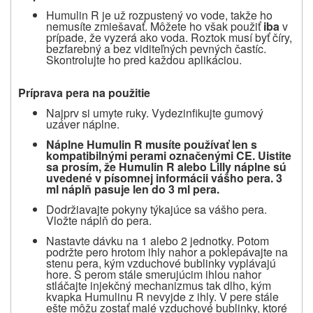
Humulin R je už rozpustený vo vode, takže ho
nemusíte zmiešavať. Môžete ho však použiť
iba
v
prípade, že vyzerá ako voda. Roztok musí byť číry,
bezfarebný a bez viditeľných pevných častíc.
Skontrolujte ho pred každou aplikáciou.
Príprava pera na použitie
Najprv si umyte ruky. Vydezinfikujte gumový
uzáver náplne.
Náplne Humulin R musíte používať len s
kompatibilnými perami označenými CE. Uistite
sa prosím, že Humulin R alebo Lilly náplne sú
uvedené v písomnej informácii vášho pera. 3
ml náplň pasuje len do 3 ml pera.
Dodržiavajte pokyny týkajúce sa vášho pera.
Vložte náplň do pera.
Nastavte dávku na 1 alebo 2 jednotky. Potom
podržte pero hrotom ihly nahor a poklepávajte na
stenu pera, kým vzduchové bublinky vyplávajú
hore. S perom stále smerujúcim ihlou nahor
stláčajte injekčný mechanizmus tak dlho, kým
kvapka Humulinu R nevyjde z ihly. V pere stále
ešte môžu zostať malé vzduchové bublinky, ktoré