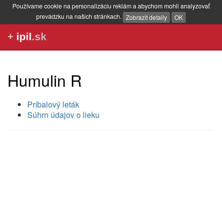
Používame cookie na personalizáciu reklám a abychom mohli analyzovať
prevádzku na našich stránkach.
Zobrazit detaily
OK
+
ipil
.sk
Humulin R
Príbalový leták
Súhrn údajov o lieku