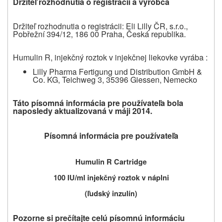
Držiteľ rozhodnutia o registrácii a výrobca
Držiteľ rozhodnutia o registrácii: Eli Lilly ČR, s.r.o.,
Pobřežní 394/12, 186 00 Praha, Česká republika.
Humulin R, injekčný roztok v injekčnej liekovke vyrába :
Lilly Pharma Fertigung und Distribution GmbH &
Co. KG, Teichweg 3, 35396 Giessen, Nemecko
Táto písomná informácia pre používateľa bola
naposledy aktualizovaná v máji 2014.
Písomná informácia pre používateľa
Humulin R Cartridge
100 IU/ml injekčný roztok v náplni
(ľudský inzulín)
Pozorne si prečítajte celú písomnú informáciu