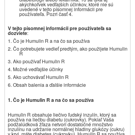
akýchkoľvek vedľajších účinkov, ktoré nie sú
uvedené v tejto písomnej informácii pre
používateľa. Pozri časť 4.
V tejto písomnej informácii pre používateľa sa
dozviete
:
1. Čo je Humulin R a na čo sa používa
2. Čo potrebujete vedieť predtým, ako použijete Humulin
R
3. Ako používať Humulin R
4. Možné vedľajšie účinky
5. Ako uchovávať Humulin R
6. Obsah balenia a ďalšie informácie
1. Čo je Humulin R a na čo sa používa
Humulin R obsahuje liečivo ľudský inzulín, ktorý sa
používa na liečbu diabetu (cukrovky). Pokiaľ Vaša
podžalúdková žľaza netvorí dostatočné množstvo
inzulínu na udržanie normálnej hladiny glukózy (cukru)
v krvi, máte diabetes (cukrovku). Humulin R sa používa