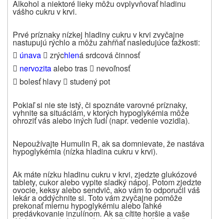
Alkohol a niektoré lieky môžu ovplyvňovať hladinu
vášho cukru v krvi.
Prvé príznaky nízkej hladiny cukru v krvi zvyčajne
nastupujú rýchlo a môžu zahŕňať nasledujúce ťažkosti:

únava
zrýc
hlen
á srdcová činnosť


nervozita
alebo tras
nevoľnosť

 bolesť hlavy
studený pot

Pokiaľ si nie ste istý, či spoznáte varovné príznaky,
vyhnite sa situáciám, v ktorých hypoglykémia môže
ohroziť vás alebo iných ľudí (napr. vedenie vozidla).
Nepoužívajte Humulin R, ak sa domnievate, že nastáva
hypoglykémia (nízka hladina cukru v krvi).
Ak máte nízku hladinu cukru v krvi, zjedzte glukózové
tablety, cukor alebo vypite sladký nápoj. Potom zjedzte
ovocie, keksy alebo sendvič, ako vám to odporučil váš
lekár a oddýchnite si. Toto vám zvyčajne pomôže
prekonať miernu hypoglykémiu alebo ľahké
predávkovanie inzulínom. Ak sa cítite horšie a vaše