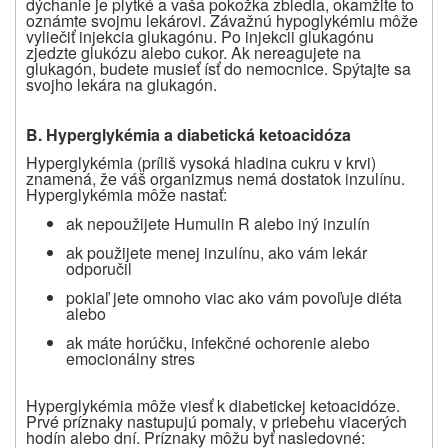
dýchanie je plytké a vaša pokožka zbledla, okamžite to
oznámte svojmu lekárovi. Závažnú hypoglykémiu môže
vyliečiť injekcia glukagónu. Po injekcii glukagónu
zjedzte glukózu alebo cukor. Ak nereagujete na
glukagón, budete musieť ísť do nemocnice. Spýtajte sa
svojho lekára na glukagón.
B. Hyperglykémia a diabetická ketoacidóza
Hyperglykémia (príliš vysoká hladina cukru v krvi)
znamená, že váš organizmus nemá dostatok inzulínu.
Hyperglykémia môže nastať:
ak nepoužijete Humulin R alebo iný inzulín
ak použijete menej inzulínu, ako vám lekár
odporučil
pokiaľ jete omnoho viac ako vám povoľuje diéta
alebo
ak máte horúčku, infekčné ochorenie alebo
emocionálny stres
Hyperglykémia môže viesť k diabetickej ketoacidóze.
Prvé príznaky nastupujú pomaly, v priebehu viacerých
hodín alebo dní. Príznaky môžu byť nasledovné: