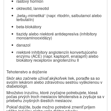
rastový hormón
oktreotid, lanreotid
„
beta
-mimetiká“ (napr. ritodrin, salbutamol alebo
2
terbutalín)
beta-blokátory
tiazidy alebo niektoré antidepresíva (inhibítory
monoaminooxidázy)
danazol
niektoré inhibítory angiotenzín konvertujúceho
enzýmu (ACE) (napr. kaptopril, enalapril) alebo
blokátory receptorov angiotenzínu II
Tehotenstvo a dojčenie
Skôr ako začnete užívať akýkoľvek liek, poraďte sa so
svojím lekárom alebo
zdravotnou sestrou vyškolenou v
diabetológii.
Množstvo inzulínu, ktoré zvyčajne potrebujete, klesá
počas prvých troch mesiacov tehotenstva a zvyšuje sa v
priebehu zvyšných šiestich mesiacov.
Pokiaľ dojčíte, bude možno potrebné zmeniť príjem
vášho inzulínu alebo vaše diétne návyky.