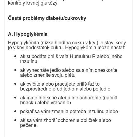
kontroly krvnej glukózy
Časté problémy diabetu/cukrovky
A. Hypoglykémia
Hypoglykémia (nízka hladina cukru v krvi) je stav, kedy
je v krvi nedostatok cukru. Hypoglykémia môže nastať:
ak si podáte príliš veľa Humulinu R alebo iného
inzulínu
ak vynecháte jedlo alebo sa s ním oneskoríte
alebo zmeníte svoju diétu
ak cvičíte alebo pracujete príliš ťažko
bezprostredne pred jedlom alebo po jedle
ak máte infekčné alebo iné ochorenie (najmä
hnačku alebo vracanie)
pokiaľ sa vám zmenila potreba inzulínu alebo
ak sa vám zhorší ochorenie obličiek alebo
pečene.