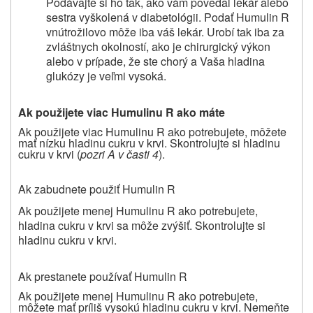
Podávajte si ho tak, ako vám povedal lekár alebo
sestra vyškolená v diabetológii. Podať Humulin R
vnútrožilovo môže iba váš lekár. Urobí tak iba za
zvláštnych okolností, ako je chirurgický výkon
alebo v prípade, že ste chorý a Vaša hladina
glukózy je veľmi vysoká.
Ak použijete viac Humulinu R ako máte
Ak použijete viac Humulinu R ako potrebujete, môžete
mať nízku hladinu cukru v krvi. Skontrolujte si hladinu
cukru v krvi (
pozri A v časti 4
).
Ak zabudnete použiť Humulin R
Ak použijete menej Humulinu R ako potrebujete,
hladina cukru v krvi sa môže zvýšiť. Skontrolujte si
hladinu cukru v krvi.
Ak prestanete používať Humulin R
Ak použijete menej Humulinu R ako potrebujete,
môžete mať príliš vysokú hladinu cukru v krvi. Nemeňte