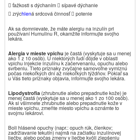
 ťažkosti s dýchaním
sípavé dýchanie

 zrýc
hlen
á srdcová činnosť
potenie

Ak sa domnievate, že máte alergiu na inzulín pri
používaní Humulinu R, okamžite informujte svojho
lekára.
Alergia v mieste vpichu
je častá (vyskytuje sa u menej
ako 1 z 10 osôb). U niektorých ľudí dôjde v oblasti
vpichu injekcie inzulínu k začervenaniu, opuchu alebo
svrbeniu. Tieto príznaky zvyčajne samovoľne vymiznú
počas niekoľkých dní až niekoľkých týždňov. Pokiaľ sa
u Vás tieto príznaky objavia, informujte svojho lekára.
Lipodystrofia
(zhrubnutie alebo prepadnutie kože) je
menej častá (vyskytuje sa u menej ako 1 zo 100 osôb).
Ak si všimnete zhrubnutie alebo prepadnutie kože v
mieste vpichu, zmeňte miesto vpichu a oznámte to
svojmu lekárovi.
Boli hlásené opuchy (napr.: opuch rúk, členkov;
zadržiavanie tekutín) najmä na začiatku inzulínovej
liečby, alebo počas zmeny v liečbe kvôli zlepšeniu