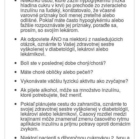
Niekoľko osôb, ktoré zažili hypoglykémiu (nízka
hladina cukru v krvi) po prechode zo zvieracieho
inzulínu na ľudský, konštatovalo, že včasné
varovné príznaky boli menej zreteľné alebo
odlišné. Pokiaľ máte často hypoglykémiu alebo
ťažšie rozpoznávate jej príznaky, poraďte sa,
prosím, so svojím lekárom.
Ak odpoviete ÁNO na niektorú z nasledujúcich
otázok, oznámte to Vašej zdravotnej sestre
vyškolenej v diabetológii, lekárovi alebo
lekárnikovi.
Boli ste v poslednej dobe chorý/chorá?
Máte choré obličky alebo pečeň?
Vykonávate väčšiu fyzickú aktivitu ako zvyčajne?
Ak pijete alkohol, môže sa množstvo inzulínu,
ktoré potrebujete, tiež meniť.
Pokiaľ plánujete cestu do zahraničia, oznámte to
svojej zdravotnej sestre vyškolenej v diabetológii,
lekárovi alebo lekárnikovi. Časový rozdiel medzi
krajinami môže znamenať zmenu časového rytmu
aplikácie inzulínu a príjmu potravy oproti domácim
zvykom.
Niektorí pacienti s dlhoročnou cukrovkou 2. typu a