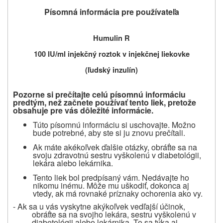
Písomná informácia pre používateľa
Humulin R
100 IU/ml injekčný roztok v injekčnej liekovke
(ľudský inzulín)
Pozorne si prečítajte celú písomnú informáciu
predtým, než začnete používať
tento liek, pretože
obsahuje pre vás dôležité informácie.
Túto písomnú informáciu si uschovajte. Možno
bude potrebné, aby ste si ju znovu prečítali.
Ak máte akékoľvek ďalšie otázky, obráťte sa na
svoju zdravotnú sestru vyškolenú v diabetológii,
lekára alebo lekárnika.
Tento liek bol predpísaný vám. Nedávajte ho
nikomu inému. Môže mu uškodiť, dokonca aj
vtedy, ak má rovnaké príznaky ochorenia ako vy.
- Ak sa u vás vyskytne akýkoľvek vedľajší účinok,
obráťte sa na svojho lekára, sestru vyškolenú v
diabetológii alebo lekárnika. To sa týka aj