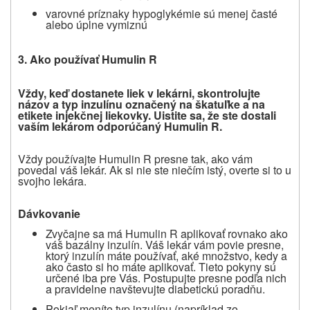
varovné príznaky hypoglykémie sú menej časté
alebo úplne vymiznú
3. Ako používať Humulin R
Vždy, keď dostanete liek v lekárni, skontrolujte
názov a typ inzulínu označený na škatuľke a na
etikete injekčnej liekovky. Uistite sa, že ste dostali
vaším lekárom odporúčaný Humulin R.
Vždy používajte Humulin R presne tak, ako vám
povedal váš lekár. Ak si nie ste niečím istý, overte si to u
svojho lekára.
Dávkovanie
Zvyčajne sa má Humulin R aplikovať rovnako ako
váš bazálny inzulín. Váš lekár vám povie presne,
ktorý inzulín máte používať, aké množstvo, kedy a
ako často si ho máte aplikovať. Tieto pokyny sú
určené iba pre Vás. Postupujte presne podľa nich
a pravidelne navštevujte diabetickú poradňu.
Pokiaľ meníte typ inzulínu (napríklad zo