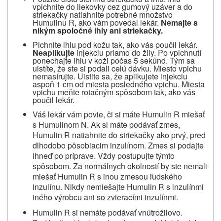
vpichnite do liekovky cez gumový uzáver a do
striekačky natiahnite potrebné množstvo
Humulinu R, ako vám povedal lekár.
Nemajte s
nikým spoločné ihly ani striekačky.
Pichnite ihlu pod kožu tak, ako vás poučil lekár.
Neaplikujte
injekciu priamo do žily. Po vpichnutí
ponechajte ihlu v koži počas 5 sekúnd. Tým sa
uistíte, že ste si podali celú dávku. Miesto vpichu
nemasírujte. Uistite sa, že aplikujete injekciu
aspoň 1 cm od miesta posledného vpichu. Miesta
vpichu meňte rotačným spôsobom tak, ako vás
poučil lekár.
Váš lekár vám povie, či si máte Humulin R miešať
s Humulinom N. Ak si máte podávať zmes,
Humulin R natiahnite do striekačky ako prvý, pred
dlhodobo pôsobiacim inzulínom. Zmes si podajte
ihneď po príprave. Vždy postupujte týmto
spôsobom. Za normálnych okolností by ste nemali
miešať Humulin R s inou zmesou ľudského
inzulínu. Nikdy nemiešajte Humulin R s inzulínmi
iného výrobcu ani so zvieracími inzulínmi.
Humulin R si nemáte podávať vnútrožilovo.