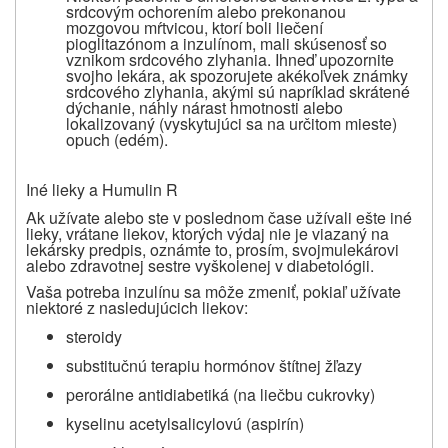
srdcovým ochorením alebo prekonanou
mozgovou mŕtvicou, ktorí boli liečení
pioglitazónom a inzulínom, mali skúsenosť so
vznikom srdcového zlyhania. Ihneď upozornite
svojho lekára, ak spozorujete akékoľvek známky
srdcového zlyhania, akými sú napríklad skrátené
dýchanie, náhly nárast hmotnosti alebo
lokalizovaný (vyskytujúci sa na určitom mieste)
opuch (edém).
Iné lieky a Humulin R
Ak užívate alebo ste v poslednom čase užívali ešte iné
lieky, vrátane liekov, ktorých výdaj nie je viazaný na
lekársky predpis, oznámte to, prosím, svojmu
lekárovi
alebo zdravotnej sestre vyškolenej v diabetológii.
Vaša potreba inzulínu sa môže zmeniť, pokiaľ užívate
niektoré z nasledujúcich liekov:
steroidy
substitučnú terapiu hormónov štítnej žľazy
perorálne antidiabetiká (na liečbu cukrovky)
kyselinu acetylsalicylovú (aspirín)