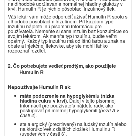
na dlhodobé udržiavanie normálnej hladiny glukózy v
krvi. Humulin R je rýchlo pôsobiaci inzulínový liek
.
Váš lekár vám môže odporučiť užívať Humulin R spolu s
dlhodobo pôsobiacim inzulínom. Pri každom type
inzulínu nájdete inú písomnú informáciu pre
používateľa. Nemeňte si sami inzulín bez konzultácie so
svojím lekárom. Ak meníte typ inzulínu, buďte veľmi
opatrný. Každý typ inzulínu má odlišnú farbu a znak na
obale a injekčnej liekovke, aby ste mohli ľahko
rozpoznať rozdiel.
2. Čo potrebujete vedieť predtým, ako použijete
Humulin R
Nepoužívajte Humulin R ak:
máte podozrenie na hypoglykémiu (nízka
hladina cukru v krvi).
Ďalej v tejto písomnej
informácii pre používateľa nájdete rady, ako
postupovať pri miernej hypoglykémii (
pozri A v
časti 4
).
ste alergický (precitlivený) na ľudský inzulín alebo
na ktorúkoľvek z ďalších zložiek Humulinu R
(uvedených v časti 6).