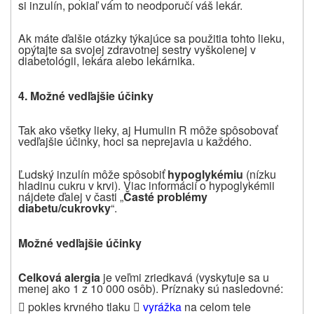
si inzulín, pokiaľ vám to neodporučí váš lekár.
Ak máte ďalšie otázky týkajúce sa použitia tohto lieku,
opýtajte sa svojej zdravotnej sestry vyškolenej v
diabetológii, lekára alebo lekárnika.
4. Možné vedľajšie účinky
Tak ako všetky lieky, aj Humulin R môže spôsobovať
vedľajšie účinky, hoci sa neprejavia u každého.
Ľudský inzulín môže spôsobiť
hypoglykémiu
(nízku
hladinu cukru v krvi). Viac informácií o hypoglykémii
nájdete ďalej v časti „
Časté problémy
diabetu/cukrovky
“.
Možné vedľajšie účinky
Celková alergia
je veľmi zriedkavá (vyskytuje sa u
menej ako 1 z 10 000 osôb). Príznaky sú nasledovné:
 pokles krvného tlaku
vyrážka
na celom tele
