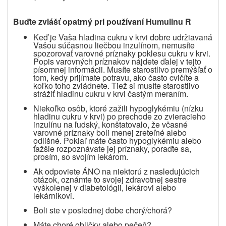
Buďte zvlášť opatrný pri používaní Humulinu R
Keď je Vaša hladina cukru v krvi dobre udržiavaná
Vašou súčasnou liečbou inzulínom, nemusíte
spozorovať varovné príznaky poklesu cukru v krvi.
Popis varovných príznakov nájdete ďalej v tejto
písomnej informácii. Musíte starostlivo premýšľať o
tom, kedy prijímate potravu, ako často cvičíte a
koľko toho zvládnete. Tiež si musíte starostlivo
strážiť hladinu cukru v krvi častým meraním.
Niekoľko osôb, ktoré zažili hypoglykémiu (nízku
hladinu cukru v krvi) po prechode zo zvieracieho
inzulínu na ľudský, konštatovalo, že včasné
varovné príznaky boli menej zreteľné alebo
odlišné. Pokiaľ máte často hypoglykémiu alebo
ťažšie rozpoznávate jej príznaky, poraďte sa,
prosím, so svojím lekárom.
Ak odpoviete ÁNO na niektorú z nasledujúcich
otázok, oznámte to svojej zdravotnej sestre
vyškolenej v diabetológii, lekárovi alebo
lekárnikovi.
Boli ste v poslednej dobe chorý/chorá?
Máte choré obličky alebo pečeň?