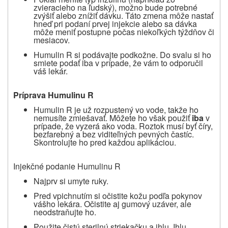
zvieracieho na ľudský), možno bude potrebné
zvýšiť alebo znížiť dávku. Táto zmena môže nastať
hneď pri podaní prvej injekcie alebo sa dávka
môže meniť postupne počas niekoľkých týždňov či
mesiacov.
Humulin R si podávajte podkožne. Do svalu si ho
smiete podať iba v prípade, že vám to odporučil
váš lekár.
Príprava Humulinu R
Humulin R je už rozpustený vo vode, takže ho
nemusíte zmiešavať. Môžete ho však použiť
iba
v
prípade, že vyzerá ako voda. Roztok musí byť číry,
bezfarebný a bez viditeľných pevných častíc.
Skontrolujte ho pred každou aplikáciou.
Injekčné podanie Humulinu R
Najprv si umyte ruky.
Pred vpichnutím si očistite kožu podľa pokynov
vášho lekára. Očistite aj gumový uzáver, ale
neodstraňujte ho.
Použite čistú sterilnú striekačku a ihlu. Ihlu