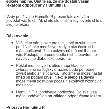
etikete náplne. Uistite sa, že ste dostali Vaším
lekárom odporúčaný Humulin R.
Vždy používajte Humulin R presne tak, ako vám
povedal váš lekár. Ak si nie ste niečím istý, overte si to u
svojho lekára.
Dávkovanie
Váš lekár vám povie presne, ktorý inzulín máte
používať, aké množstvo, kedy a ako často si ho
máte aplikovať. Tieto pokyny sú určené iba pre
vás. Postupujte presne podľa nich a pravidelne
navštevujte diabetickú poradňu.
Pokiaľ meníte typ inzulínu (napríklad zo
zvieracieho na ľudský), možno bude potrebné
zvýšiť alebo znížiť dávku. Táto zmena môže nastať
hneď pri podaní prvej injekcie alebo sa dávka
môže meniť postupne počas niekoľkých týždňov či
mesiacov.
Humulin R si podávajte podkožne. Do svalu sa
môže podávať len na základe odporúčania lekára.
Príprava Humulinu R