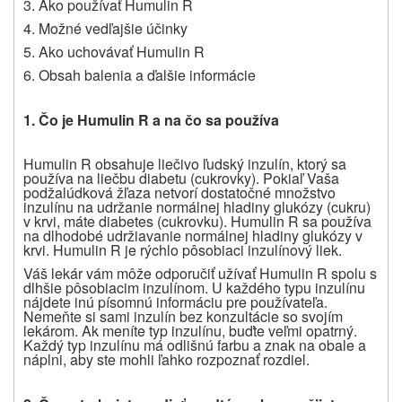
3. Ako používať Humulin R
4. Možné vedľajšie účinky
5. Ako uchovávať Humulin R
6. Obsah balenia a ďalšie informácie
1. Čo je Humulin R a na čo sa používa
Humulin R obsahuje liečivo ľudský inzulín, ktorý sa
používa na liečbu diabetu (cukrovky). Pokiaľ Vaša
podžalúdková žľaza netvorí dostatočné množstvo
inzulínu na udržanie normálnej hladiny glukózy (cukru)
v krvi, máte diabetes (cukrovku). Humulin R sa používa
na dlhodobé udržiavanie normálnej hladiny glukózy v
krvi. Humulin R je rýchlo pôsobiaci inzulínový liek
.
Váš lekár vám môže odporučiť užívať Humulin R spolu s
dlhšie pôsobiacim inzulínom. U každého typu inzulínu
nájdete inú písomnú informáciu pre používateľa.
Nemeňte si sami inzulín bez konzultácie so svojím
lekárom. Ak meníte typ inzulínu, buďte veľmi opatrný.
Každý typ inzulínu má odlišnú farbu a znak na obale a
náplni, aby ste mohli ľahko rozpoznať rozdiel.