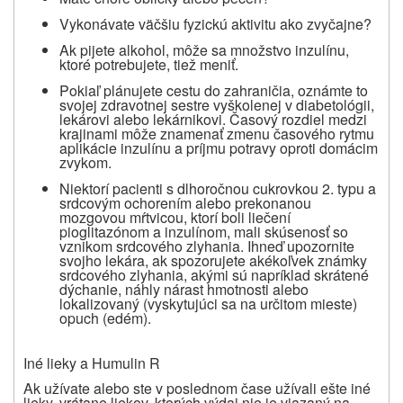
Vykonávate väčšiu fyzickú aktivitu ako zvyčajne?
Ak pijete alkohol, môže sa množstvo inzulínu,
ktoré potrebujete, tiež meniť.
Pokiaľ plánujete cestu do zahraničia, oznámte to
svojej zdravotnej sestre vyškolenej v diabetológii,
lekárovi alebo lekárnikovi. Časový rozdiel medzi
krajinami môže znamenať zmenu časového rytmu
aplikácie inzulínu a príjmu potravy oproti domácim
zvykom.
Niektorí pacienti s dlhoročnou cukrovkou 2. typu a
srdcovým ochorením alebo prekonanou
mozgovou mŕtvicou, ktorí boli liečení
pioglitazónom a inzulínom, mali skúsenosť so
vznikom srdcového zlyhania. Ihneď upozornite
svojho lekára, ak spozorujete akékoľvek známky
srdcového zlyhania, akými sú napríklad skrátené
dýchanie, náhly nárast hmotnosti alebo
lokalizovaný (vyskytujúci sa na určitom mieste)
opuch (edém).
Iné lieky a Humulin R
Ak užívate alebo ste v poslednom čase užívali ešte iné
lieky, vrátane liekov, ktorých výdaj nie je viazaný na