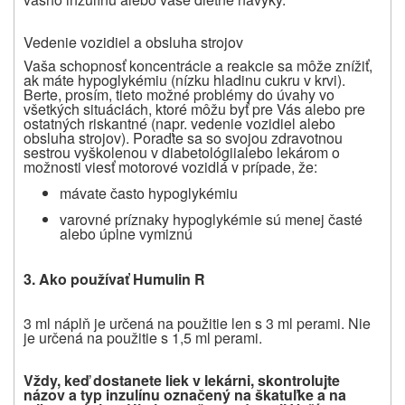
Vedenie vozidiel a obsluha strojov
Vaša schopnosť koncentrácie a reakcie sa môže znížiť,
ak máte hypoglykémiu (nízku hladinu cukru v krvi).
Berte, prosím, tieto možné problémy do úvahy vo
všetkých situáciách, ktoré môžu byť pre Vás alebo pre
ostatných riskantné (napr. vedenie vozidiel alebo
obsluha strojov). Poraďte sa so svojou
zdravotnou
sestrou vyškolenou v diabetológii
alebo lekárom o
možnosti viesť motorové vozidlá v prípade, že:
mávate často hypoglykémiu
varovné príznaky hypoglykémie sú menej časté
alebo úplne vymiznú
3. Ako používať Humulin R
3 ml náplň je určená na použitie len s 3 ml perami. Nie
je určená na použitie s 1,5 ml perami.
Vždy, keď dostanete liek v lekárni, skontrolujte
názov a typ inzulínu označený na škatuľke a na