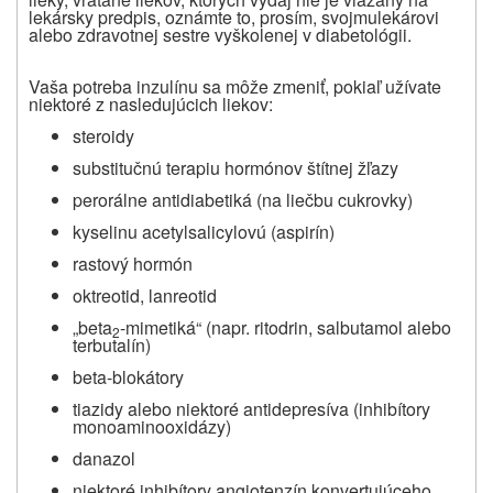
lekársky predpis, oznámte to, prosím, svojmu
lekárovi
alebo zdravotnej sestre vyškolenej v diabetológii.
Vaša potreba inzulínu sa môže zmeniť, pokiaľ užívate
niektoré z nasledujúcich liekov:
steroidy
substitučnú terapiu hormónov štítnej žľazy
perorálne antidiabetiká (na liečbu cukrovky)
kyselinu acetylsalicylovú (aspirín)
rastový hormón
oktreotid, lanreotid
„
beta
-mimetiká“ (napr. ritodrin, salbutamol alebo
2
terbutalín)
beta-blokátory
tiazidy alebo niektoré antidepresíva (inhibítory
monoaminooxidázy)
danazol
niektoré inhibítory angiotenzín konvertujúceho