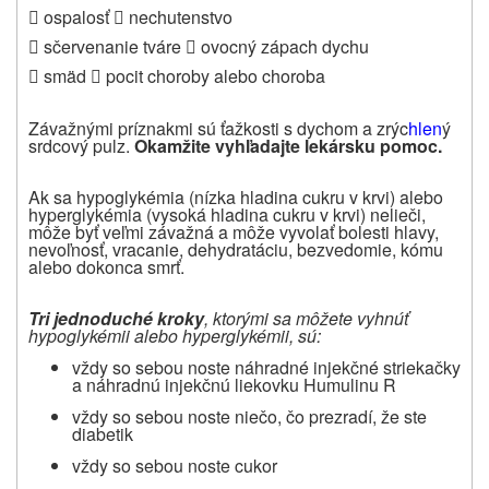
 ospalosť
nechutenstvo

 sčervenanie tváre
ovocný zápach dychu

 smäd
pocit choroby alebo choroba

Závažnými príznakmi sú ťažkosti s dychom a zrýc
hlen
ý
srdcový pulz.
Okamžite vyhľadajte lekársku pomoc.
Ak sa hypoglykémia (nízka hladina cukru v krvi) alebo
hyperglykémia (vysoká hladina cukru v krvi) nelieči,
môže byť veľmi závažná a môže vyvolať bolesti hlavy,
nevoľnosť, vracanie, dehydratáciu, bezvedomie, kómu
alebo dokonca smrť.
Tri jednoduché kroky
, ktorými sa môžete vyhnúť
hypoglykémii alebo hyperglykémii, sú:
vždy so sebou noste náhradné injekčné striekačky
a náhradnú injekčnú liekovku Humulinu R
vždy so sebou noste niečo, čo prezradí, že ste
diabetik
vždy so sebou noste cukor