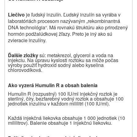
Liečivo
je ľudský inzulín. Ľudský inzulín sa vyrába v
laboratóriách procesom nazývaným „rekombinantná
DNA technológia“. Má rovnakú štruktúru ako prirodzený
hormón podžalúdkovej žľazy. Preto je iný ako sú
zvieracie inzulíny.
Ďalšie zložky
sú: metakrezol, glycerol a voda na
injekciu. Na úpravu kyslosti roztoku sa môže počas
výroby použiť hydroxid sodný alebo kyselina
chlorovodíková.
Ako vyzerá Humulin R a obsah balenia
Humulin R (rozpustný) 100 IU/ml injekčný roztok je
sterilný, číry, bezfarebný vodný roztok a obsahuje 100
jednotiek inzulínu v každom mililitri (100 IU/ml).
Každá injekčná liekovka obsahuje 1 000 jednotiek (10
mililitrov). Balenie obsahuje 1 injekčnú liekovku.