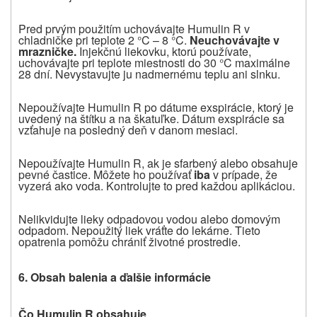
Pred prvým použitím uchovávajte Humulin R v
chladničke pri teplote 2 °C – 8 °C.
Neuchovávajte v
mrazničke.
Injekčnú liekovku, ktorú používate,
uchovávajte pri teplote miestnosti do 30 °C maximálne
28 dní. Nevystavujte ju nadmernému teplu ani slnku.
Nepoužívajte Humulin R po dátume exspirácie, ktorý je
uvedený na štítku a na škatuľke. Dátum exspirácie sa
vzťahuje na posledný deň v danom mesiaci.
Nepoužívajte Humulin R, ak je sfarbený alebo obsahuje
pevné častice. Môžete ho používať
iba
v prípade, že
vyzerá ako voda. Kontrolujte to pred každou aplikáciou.
Nelikvidujte lieky odpadovou vodou alebo domovým
odpadom. Nepoužitý liek vráťte do lekárne. Tieto
opatrenia pomôžu chrániť životné prostredie.
6. Obsah balenia a ďalšie informácie
Čo Humulin R obsahuje