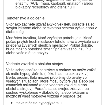
enzýmu (ACE) (napr. kaptopril, enalapril) alebo
blokátory receptorov angiotenzínu II
Tehotenstvo a dojčenie
Skôr ako začnete užívať akýkoľvek liek, poraďte sa so
svojím lekárom alebo
zdravotnou sestrou vyškolenou v
diabetológii.
Množstvo inzulínu, ktoré zvyčajne potrebujete, klesá
počas prvých troch mesiacov tehotenstva a zvyšuje sa v
priebehu zvyšných šiestich mesiacov. Pokiaľ dojčíte,
bude možno potrebné zmeniť príjem vášho inzulínu
alebo vaše diétne návyky.
Vedenie vozidiel a obsluha strojov
Vaša schopnosť koncentrácie a reakcie sa môže znížiť,
ak máte hypoglykémiu (nízku hladinu cukru v krvi).
Berte, prosím, tieto možné problémy do úvahy vo
všetkých situáciách, ktoré môžu byť pre vás alebo pre
ostatných riskantné (napr. vedenie vozidiel alebo
obsluha strojov). Poraďte sa so svojou
zdravotnou
sestrou vyškolenou v diabetológii
alebo lekárom o
možnosti viesť motorové vozidlá v prípade, že:
mávate často hypoglykémiu