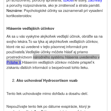
a poruchy rozpoznávania, ako je zmätenosť a strata pamäti.
Neznáme
: Psychologické účinky sa zaznamenali pri vysadení
kortikosteroidov.
Hlásenie vedľajších účinkov
Ak sa u vás vyskytne akýkoľvek vedľajší účinok, obráťte sa na
svojho lekára.
To sa týka aj akýchkoľvek vedľajších účinkov,
ktoré nie sú uvedené v tejto písomnej informácii pre
používateľa.
Vedľajšie účinky môžete hlásiť aj priamo
prostredníctvom
národného systému hlásenia uvedeného v
P
rílohe V
.
Hlásením vedľajších účinkov môžete prispieť k
získaniu ďalších informácií o bezpečnosti tohto lieku.
A
ko uchovávať Hydrocortison vuab
Tento liek uchovávajte mimo dohľadu a dosahu detí.
Nepoužívajte tento liek po dátume exspirácie, ktorý je