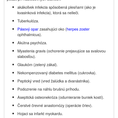
akákoľvek infekcia spôsobená plesňami
(ako je
kvasinková infekcia), ktorá sa nelieči.
Tuberkulóza.
Pásový opar
zasahujúci oko (
herpes zoster
ophthalmicus).
Akútna psychóza.
Myastenia gravis (ochorenie prejavujúce sa svalovou
slabosťou).
Glaukóm (zelený zákal).
Nekompenzovaný diabetes mellitus (cukrovka).
Peptický vred (vred žalúdka a dvanástnika).
Podozrenie na náhlu brušnú príhodu.
Aseptická osteonekróza (odumieranie buniek kostí).
Čerstvé črevné anastomózy (operácie čriev).
Hojaci sa infarkt myokardu.