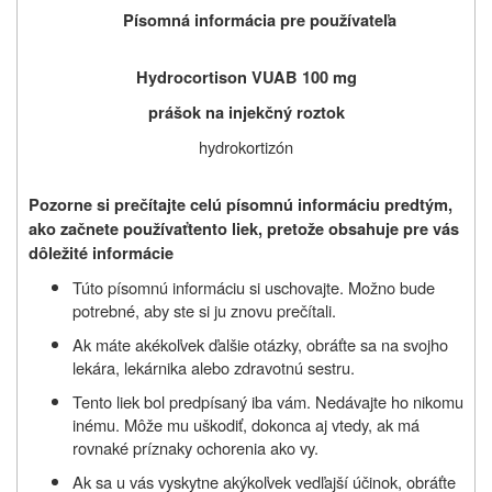
P
ísomná informácia pre používateľa
Hydrocortison VUAB 100 mg
prášok na injekčný roztok
hydrokortizón
Pozorne si prečítajte celú písomnú informáciu predtým,
ako začnete používať
tento liek, pretože obsahuje pre vás
dôležité informácie
Túto písomnú informáciu si uschovajte. Možno bude
potrebné, aby ste si ju znovu prečítali.
Ak máte akékoľvek ďalšie otázky, obráťte sa na svojho
lekára, lekárnika alebo zdravotnú sestru.
Tento liek bol predpísaný iba vám. Nedávajte ho nikomu
inému. Môže mu uškodiť, dokonca aj vtedy, ak má
rovnaké príznaky ochorenia ako vy.
Ak sa u vás vyskytne akýkoľvek vedľajší účinok, obráťte