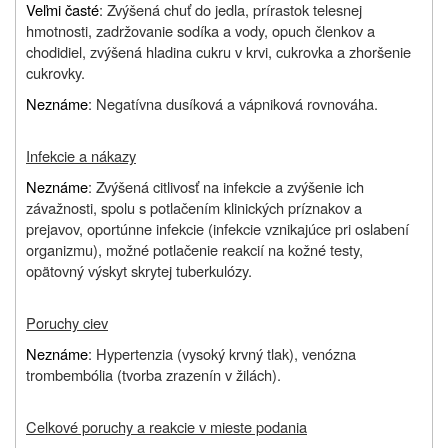
Veľmi časté
: Zvýšená chuť do jedla, prírastok telesnej
hmotnosti, zadržovanie sodíka a vody, opuch členkov a
chodidiel, zvýšená hladina cukru v krvi, cukrovka a zhoršenie
cukrovky.
Neznáme
: Negatívna dusíková a vápniková rovnováha.
Infekcie a nákazy
Neznáme
: Zvýšená citlivosť na infekcie a zvýšenie ich
závažnosti, spolu s potlačením klinických príznakov a
prejavov, oportúnne infekcie (infekcie vznikajúce pri oslabení
organizmu), možné potlačenie reakcií na kožné testy,
opätovný výskyt skrytej tuberkulózy.
Poruchy ciev
Neznáme
: Hypertenzia (vysoký krvný tlak), venózna
trombembólia (tvorba zrazenín v žilách).
Celkové poruchy a reakcie v mieste podania