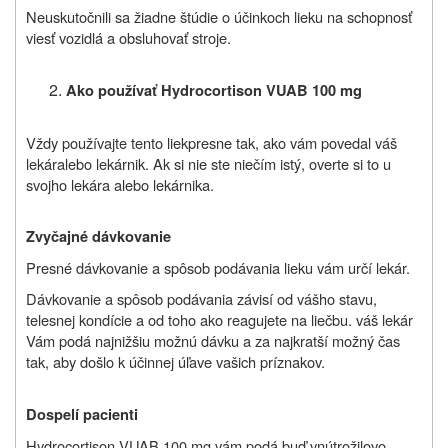
Neuskutočnili sa žiadne štúdie o účinkoch
lieku
na schopnosť
viesť vozidlá a obsluhovať stroje.
A
ko používať
H
ydrocortison
VUAB
100 mg
Vždy
po
užívajte
tento liek
presne tak, ako vám povedal váš
lekár
alebo lekárnik
. Ak si nie ste niečím istý, overte si to u
svojho lekára alebo lekárnika.
Zvyčajné dávkovanie
Presné dávkovanie a spôsob podávania lieku vám určí lekár.
Dávkovanie a spôsob podávania závisí od vášho stavu,
telesnej kondície a od toho ako reagujete na liečbu. váš lekár
Vám podá najnižšiu možnú dávku a za najkratší možný čas
tak, aby došlo k účinnej úľave vašich príznakov.
Dospelí pacienti
Hydrocortison VUAB 100 mg vám podá buď vnútrožilovo