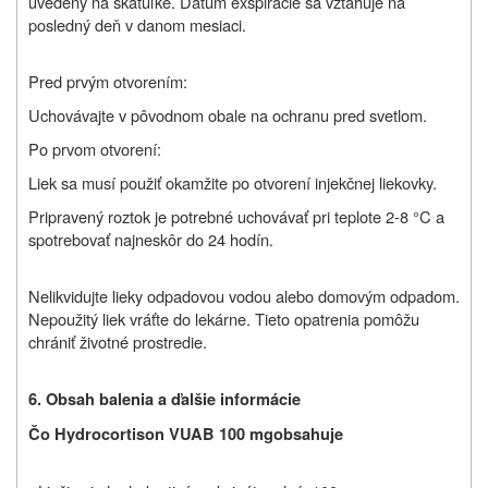
uvedený na škatuľke. Dátum exspirácie sa vzťahuje na
posledný deň v danom mesiaci.
Pred prvým otvorením:
Uchovávajte v pôvodnom obale na ochranu pred svetlom.
Po prvom otvorení:
Liek sa musí použiť okamžite po otvorení injekčnej liekovky.
Pripravený roztok je potrebné uchovávať pri teplote 2-8 °C a
spotrebovať najneskôr do 24 hodín.
Nelikvidujte lieky odpadovou vodou alebo domovým odpadom.
Nepoužitý liek vráťte do lekárne. Tieto opatrenia pomôžu
chrániť životné prostredie.
6. Obsah balenia a ďalšie informácie
Čo
Hydrocortison VUAB 100 mg
obsahuje