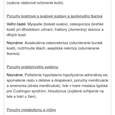
(vzácne nádorové ochorenie kože).
Poruchy kostrovej a svalovej sústavy a spojivového tkaniva
Veľmi časté
: Myopatie (bolesti svalov), osteoporóza (krehké
kosti) pri dlhodobom užívaní, fraktúry (zlomeniny) stavcov a
dlhých kostí
Neznáme
: Avaskulárna osteonekróza (odumieranie buniek
kosti), roztrhnutie šliach, aseptická nekróza (odumieranie
tkaniva).
Poruchy endokrinného systému
Neznáme
: Potlačenie hypotalamo-hypofyzárne-adrenálnej osi,
spomalenie rastu v detstve a dospievaní, poruchy menštruácie
a amenorea (strata menštruácie), tvár v tvare mesiaca typická
pre Cushingov syndróm, hirsutizmus (zvýšené ochlpenie na
tele a tvári u žien).
Poruchy metabolizmu a výživy