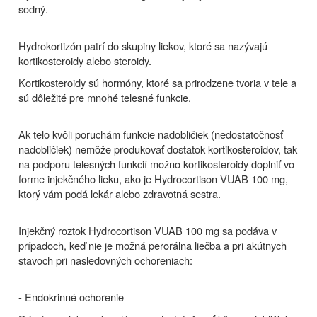
sodný.
Hydrokortizón patrí do skupiny liekov, ktoré sa nazývajú
kortikosteroidy alebo steroidy.
Kortikosteroidy sú hormóny, ktoré sa prirodzene tvoria v tele a
sú dôležité pre mnohé telesné funkcie.
Ak telo kvôli poruchám funkcie nadobličiek (nedostatočnosť
nadobličiek) nemôže produkovať dostatok kortikosteroidov, tak
na podporu telesných funkcií možno kortikosteroidy doplniť vo
forme injekčného lieku, ako je Hydrocortison VUAB 100 mg,
ktorý vám podá lekár alebo zdravotná sestra.
Injekčný roztok Hydrocortison VUAB 100 mg sa podáva v
prípadoch, keď nie je možná perorálna liečba a pri akútnych
stavoch pri nasledovných ochoreniach:
- Endokrinné ochorenie