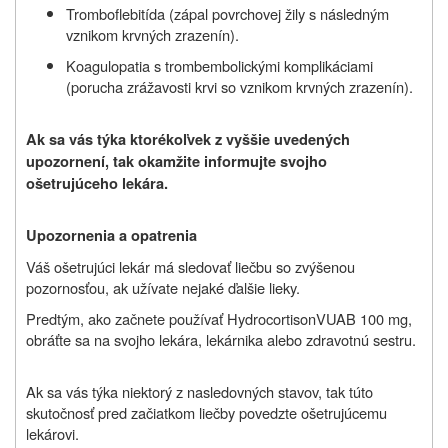
Tromboflebitída (zápal povrchovej žily s následným
vznikom krvných zrazenín).
Koagulopatia s trombembolickými komplikáciami
(porucha zrážavosti krvi so vznikom krvných zrazenín).
Ak sa vás týka ktorékoľvek z vyššie uvedených
upozornení, tak okamžite informujte svojho
ošetrujúceho lekára.
Upozornenia a opatrenia
Váš ošetrujúci lekár má sledovať liečbu so zvýšenou
pozornosťou, ak užívate nejaké ďalšie lieky.
Predtým, ako začnete používať
Hydrocortison
VUAB 100 mg
,
obráťte sa na svojho lekára, lekárnika alebo zdravotnú sestru.
Ak sa vás týka niektorý z nasledovných stavov, tak túto
skutočnosť pred začiatkom liečby povedzte ošetrujúcemu
lekárovi.