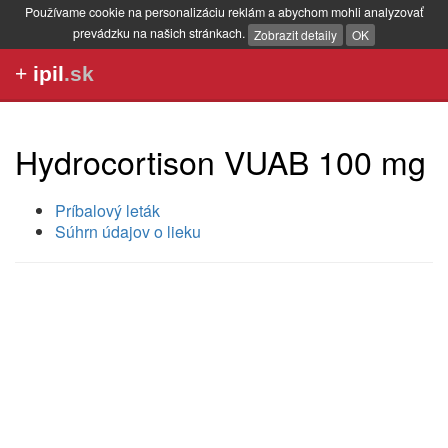
Používame cookie na personalizáciu reklám a abychom mohli analyzovať
prevádzku na našich stránkach.
Zobrazit detaily
OK
+
ipil
.sk
Hydrocortison VUAB 100 mg
Príbalový leták
Súhrn údajov o lieku