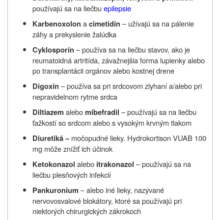
používajú sa na liečbu
epilepsie
a
– užívajú sa na pálenie
Karbenoxolon
cimetidín
záhy a prekyslenie žalúdka
– používa sa na liečbu stavov, ako je
Cyklosporín
reumatoidná artritída, závažnejšia forma lupienky alebo
po transplantácii orgánov alebo kostnej drene
– používa sa pri srdcovom zlyhaní a/alebo pri
Digoxín
nepravidelnom rytme srdca
alebo
– používajú sa na liečbu
Diltiazem
mibefradil
ťažkostí so srdcom alebo s vysokým krvným tlakom
močopudné lieky. Hydrokortison VUAB 100
Diuretiká –
mg môže znížiť ich účinok
alebo
– používajú sa na
Ketokonazol
itrakonazol
liečbu plesňových infekcií
– alebo iné lieky, nazývané
Pankuronium
nervovosvalové blokátory, ktoré sa používajú pri
niektorých chirurgických zákrokoch