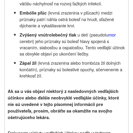
väčšiu náchylnosť na rozvoj ťažkých infekcií.
(krvná zrazenina v pľúcach) medzi
Embólie pľúc
príznaky patrí náhla ostrá bolesť na hrudi, sťažené
dýchanie a vykašliavanie krvi.
u detí (pseudotu
mor
Zvýšený vnútrolebečný tlak
cerebri) jeho príznaky sú bolesť hlavy spojená s
vracaním, slabosťou a ospalosťou. Tento vedľajší účinok
sa obvykle objaví po ukončení liečby.
(krvná zrazenina alebo trombóza žil dolných
Zápal žíl
končatín), príznaky sú bolestivé opuchy, sčervenenie a
krehkosť žíl.
Ak sa u vás objaví niektorý z nasledovných vedľajších
účinkov alebo ďalšie neobvyklé vedľajšie účinky, ktoré
nie sú uvedené v tejto písomnej informácii pre
používateľa, prosím, obráťte sa okamžite na svojho
ošetrujúceho lekára.
Frekvencia výskytu vedľajších účinkov podľa vyjadrenia