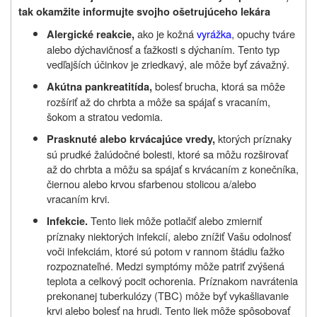
tak okamžite informujte svojho ošetrujúceho lekára
ako je kožná
vyrážka
, opuchy tváre
Alergické reakcie,
alebo dýchavičnosť a ťažkosti s dýchaním. Tento typ
vedľajších účinkov je zriedkavý, ale môže byť závažný.
bolesť brucha, ktorá sa môže
Akútna pankreatitída,
rozšíriť až do chrbta a môže sa spájať s vracaním,
šokom a stratou vedomia.
ktorých príznaky
Prasknuté alebo krvácajúce vredy,
sú prudké žalúdočné bolesti, ktoré sa môžu rozširovať
až do chrbta a môžu sa spájať s krvácaním z konečníka,
čiernou alebo krvou sfarbenou stolicou a/alebo
vracaním krvi.
Tento liek môže potlačiť alebo zmierniť
Infekcie.
príznaky niektorých infekcií, alebo znížiť Vašu odolnosť
voči infekciám, ktoré sú potom v rannom štádiu ťažko
rozpoznateľné. Medzi symptómy môže patriť zvýšená
teplota a celkový pocit ochorenia. Príznakom navrátenia
prekonanej tuberkulózy (TBC) môže byť vykašliavanie
krvi alebo bolesť na hrudi. Tento liek môže spôsobovať