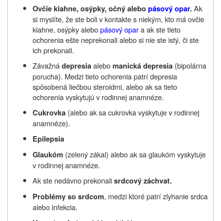
Ak
Ovčie kiahne, osýpky, očný alebo
pásový opar
.
si
myslíte, že ste boli v kontakte s niekým, kto má ovčie
kiahne, osýpky alebo
pásový opar
a ak ste tieto
ochorenia ešte neprekonali alebo si nie ste istý, či ste
ich prekonali.
Závažná
alebo
(bipolárna
depresia
manická depresia
porucha). Medzi tieto ochorenia patrí depresia
spôsobená liečbou steroidmi, alebo ak sa tieto
ochorenia vyskytujú v rodinnej anamnéze.
(alebo ak sa cukrovka vyskytuje v rodinnej
Cukrovka
anamnéze).
Epilepsia
(zelený zákal) alebo ak sa glaukóm vyskytuje
Glaukóm
v rodinnej anamnéze.
Ak ste nedávno prekonali
srdcový záchvat.
, medzi ktoré patrí zlyhanie srdca
Problémy so srdcom
alebo infekcia.