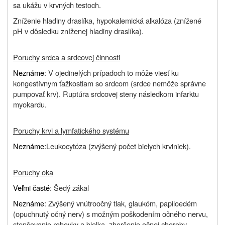
sa ukážu v krvných testoch.
Zníženie hladiny draslíka, hypokalemická alkalóza (znížené
pH v dôsledku zníženej hladiny draslíka).
Poruchy srdca a srdcovej činnosti
Neznáme
: V ojedinelých prípadoch to môže viesť ku
kongestívnym ťažkostiam so srdcom (srdce nemôže správne
pumpovať krv). Ruptúra srdcovej steny následkom infarktu
myokardu.
Poruchy krvi a lymfatického systému
Neznáme:
Leukocytóza (zvýšený počet bielych krviniek).
Poruchy oka
Veľmi časté
: Šedý zákal
Neznáme
: Zvýšený vnútroočný tlak, glaukóm, papiloedém
(opuchnutý očný nerv) s možným poškodením očného nervu,
stenšovanie rohovky a bielka, zhoršenie očnej choroby