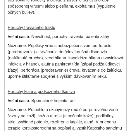
spôsobenej vírusmi alebo plesňami, exoftalmus (vypúlenie
očných buliev).
Poruchy tráviaceho traktu
Veľmi časté
: Nevoľnosť, poruchy trávenia, pálenie záhy
Neznáme
: Peptický vred s nebezpečenstvom perforácie
(prederavenia) a krvácania do čriev, brušná dispenzia
(nafúknuté brucho), vred hltana, kandidóza hltana (kvasinková
infekcia v hltane), akútna pankreatitída (zápal podžalúdkovej
žľazy), perforácia (prederavenie) čreva, krvácanie do žalúdku,
úporné štikútanie spojené s vyšším dávkovaním lieku.
Poruchy kože a podkožného tkaniva
Veľmi časté
: Spomalené hojenie rán
Neznáme
: Petechie a ekchymózy (malé purpurové/červené
škvrny na koži), kožná atrofia (stenčenie kože), podliatiny,
strie, zvýšené potenie, rozšírenie kapilár, akné. V priebehu
terapie kortikosteroidmi sa popísal aj vznik Kaposiho sarkómu