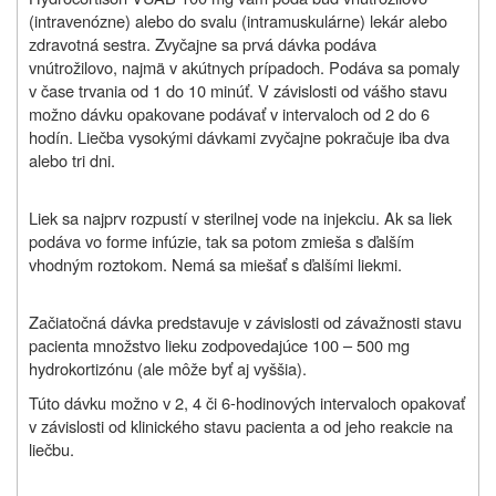
(intravenózne) alebo do svalu (intramuskulárne) lekár alebo
zdravotná sestra. Zvyčajne sa prvá dávka podáva
vnútrožilovo, najmä v akútnych prípadoch. Podáva sa pomaly
v čase trvania od 1 do 10 minúť. V závislosti od vášho stavu
možno dávku opakovane podávať v intervaloch od 2 do 6
hodín. Liečba vysokými dávkami zvyčajne pokračuje iba dva
alebo tri dni.
Liek sa najprv rozpustí v sterilnej vode na injekciu. Ak sa liek
podáva vo forme infúzie, tak sa potom zmieša s ďalším
vhodným roztokom. Nemá sa miešať s ďalšími liekmi.
Začiatočná dávka predstavuje v závislosti od závažnosti stavu
pacienta množstvo lieku zodpovedajúce 100 – 500 mg
hydrokortizónu (ale môže byť aj vyššia).
Túto dávku možno v 2, 4 či 6-hodinových intervaloch opakovať
v závislosti od klinického stavu pacienta a od jeho reakcie na
liečbu.