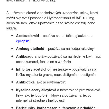
Ak užívate niektoré z nasledovných uvedených liekov, ktoré
môžu ovplyvniť pôsobenie Hydrocortisonu VUAB 100 mg
alebo ďalších liekov, upozornite na to svojho ošetrujúceho
lekára.
– používa sa na liečbu glaukómu a
Acetazolamid
epilepsie
používa sa na liečbu rakoviny
Aminoglutetimid –
– používajú sa na riedenie krvi, napr.
Antikoagulanciá
acenokumarol, fenindion a warfarín
– používajú sa na
Inhibítory acetylcholínesterázy
liečbu myastenie gravis, napr. distigmín, neostigmín
(ako je erytromycín)
Antibiotiká
a nesteroidné protizápalové
Kyselina acetylalicylová
lieky, ako je ibuprofén, ktorý sa používa na liečbu
miernej až stredne silnej bolesti
–
Barbituráty, karbamazepín, fenytoín a primidón