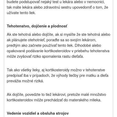
budete podstupovať nejaký test u lekára alebo v nemocnici,
tak máte lekára alebo zdravotnú sestru upovedomiť o tom, že
užívate tento liek.
Tehotenstvo, dojčenie a plodnosť
Ak ste tehotná alebo dojčíte, ak si myslíte že ste tehotná alebo
ak plánujete otehotnieť, poraďte sa so svojím lekárom,
predtým ako začnete používať tento liek. Dlhodobé alebo
opakované podávanie kortikosteroidov v priebehu tehotenstva
môže zvyšovať riziko spomalenia rastu dieťaťa.
Tak ako všetky lieky, aj kortikosteroidy možno v tehotenstve
predpísať iba v prípadoch, že výhody liečby pre matku a dieťa
prevážia možné riziká.
Ak dojčíte, povedzte to tiež lekárovi, pretože malé množstvo
kortikosteroidov môže prechádzať do materského mlieka.
Vedenie vozidiel a obsluha strojov