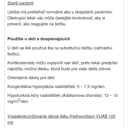
Starší pacienti
Liečba má prebiehať normálne ako u dospelých pacientov.
Ošetrujúci lekár vás môže častejšie kontrolovať, aby si
preveril, ako reagujete na liečbu.
Použitie u detí a dospievajúcich
U detí sa liek používa iba na substitučnú liečbu (náhradnú
liečbu).
Kortikosteroidy môžu ovplyvniť rast detí, preto lekár predpíše
najnižšiu možnú dávku, ktorá bude pre vaše dieťa účinná.
Orientačné dávky pre deti:
Kongenitálna hyperplázia nadobličiek: 5 – 7,5 mg/den
Hypofunkcia kôry nadobličiek (Addisonova choroba): 12 – 15
2
mg/m
/den
Vysadenie/znižovanie dávok lieku Hydrocortison VUAB 100
mg