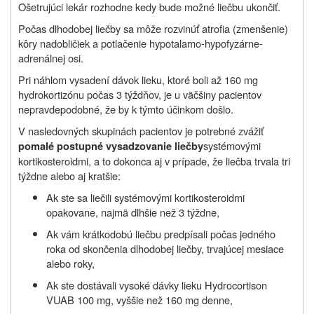
Ošetrujúci lekár rozhodne kedy bude možné liečbu ukončiť.
Počas dlhodobej liečby sa môže rozvinúť atrofia (zmenšenie)
kôry nadobličiek a potlačenie hypotalamo-hypofyzárne-
adrenálnej osi.
Pri náhlom vysadení dávok lieku, ktoré boli až 160 mg
hydrokortizónu počas 3 týždňov, je u väčšiny pacientov
nepravdepodobné, že by k týmto účinkom došlo.
V nasledovných skupinách pacientov je potrebné zvážiť
systémovými
pomalé postupné vysadzovanie liečby
kortikosteroidmi, a to dokonca aj v prípade, že liečba trvala tri
týždne alebo aj kratšie:
Ak ste sa liečili systémovými kortikosteroidmi
opakovane, najmä dlhšie než 3 týždne,
Ak vám krátkodobú liečbu predpísali počas jedného
roka od skončenia dlhodobej liečby, trvajúcej mesiace
alebo roky,
Ak ste dostávali vysoké dávky lieku Hydrocortison
VUAB 100 mg, vyššie než 160 mg denne,