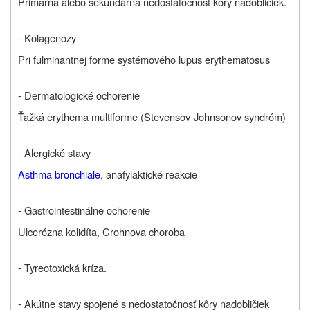
Primárna alebo sekundárna nedostatočnosť kôry nadobličiek.
- Kolagenózy
Pri fulminantnej forme systémového lupus erythematosus
- Dermatologické ochorenie
Ťažká erythema multiforme (Stevensov-Johnsonov syndróm)
- Alergické stavy
Asthma bronchiale
, anafylaktické reakcie
- Gastrointestinálne ochorenie
Ulcerózna kolidíta, Crohnova choroba
- Tyreotoxická kríza.
- Akútne stavy spojené s nedostatočnosť kôry nadobličiek