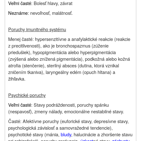
Veľmi časté
: Bolesť hlavy, závrat
Neznáme
: nevoľnosť, malátnosť.
Poruchy imunitného systému
Menej časté: hypersenzitívne a anafylaktické reakcie (reakcie
z precitlivenosti), ako je bronchospazmus (zúženie
priedušiek), hypopigmentácia alebo hyperpigmentácia
(zvýšená alebo znížená pigmentácia), podkožná alebo kožná
atrofia (stenčenie), sterilný absces (dutina, ktorá vznikal
zničením tkaniva), laryngeálny edém (opuch hltana) a
žihľavka.
Psychické poruchy
Veľmi časté
: Stavy podráždenosti, poruchy spánku
(nespavosť), zmeny nálady, emocionálne nestabilné stavy.
Časté: Afektívne poruchy (euforické stavy, depresívne stavy,
psychologická závislosť a samovražedné tendencie),
psychotické stavy (mánia,
bludy
, halucinácie a zhoršenie stavu
pri schizofrénii), poruchy správania,
úzkost
né stavy,
záchvaty