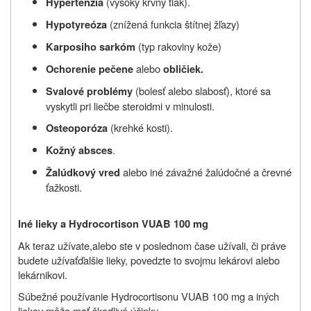
(vysoký krvný tlak).
Hypertenzia
(znížená funkcia štítnej žľazy)
Hypotyreóza
(typ rakoviny kože)
Karposiho sarkóm
alebo
Ochorenie pečene
obličiek.
(bolesť alebo slabosť), ktoré sa
Svalové problémy
vyskytli pri liečbe steroidmi v minulosti.
(krehké kosti).
Osteoporóza
.
Kožný absces
alebo iné závažné žalúdočné a črevné
Žalúdkový vred
ťažkosti.
Iné lieky a
Hydrocortison VUAB 100 mg
Ak teraz
užívate,
alebo ste v poslednom čase
užívali
, či práve
budete užívať
ďalšie lieky, povedzte to svojmu lekárovi alebo
lekárnikovi.
Súbežné používanie Hydrocortisonu VUAB 100 mg a iných
liekov môže mať škodlivé účinky.