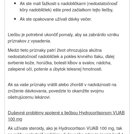
Ak ste mali ťažkosti s nadobličkami (nedostatočnosť
kôry nadobličiek) ešte pred začiatkom tejto liečby,
Ak ste opakovane užívali dávky večer.
Liečbu je potrebné ukončiť pomaly, aby sa zabránilo vzniku
príznakov z vysadenia.
Medzi tieto príznaky patrí život ohrozujúca akútna
nedostatočnosť nadobličiek a pokles krvného tlaku, ďalej
svrbenie kože, horúčka, bolesti kĺbov a svalov, nádcha,
zalepené oči, potenie a úbytok telesnej hmotnosti.
Ak sa vaše príznaky vrátili alebo zhoršili v nadväznosti na
zníženie dávkovania, povedzte to okamžite svojmu
ošetrujúcemu lekárovi.
Duševné problémy spojené s liečbou Hydrocortisonom VUAB
100 mg
Ak užívate steroidy, ako je Hydrocortison VUAB 100 mg, tak