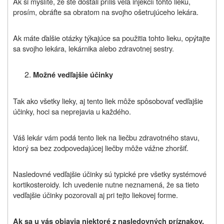
Ak si myslíte, že ste dostali príliš veľa injekcií tohto lieku,
prosím, obráťte sa obratom na svojho ošetrujúceho lekára.
Ak máte ďalšie otázky týkajúce sa použitia tohto lieku, opýtajte
sa svojho lekára, lekárnika alebo zdravotnej sestry.
M
ožné vedľajšie účinky
Tak ako všetky lieky, aj tento liek môže spôsobovať vedľajšie
účinky, hoci sa neprejavia u každého.
Váš lekár vám podá tento liek na liečbu zdravotného stavu,
ktorý sa bez zodpovedajúcej liečby môže vážne zhoršiť.
Nasledovné vedľajšie účinky sú typické pre všetky systémové
kortikosteroidy. Ich uvedenie nutne neznamená, že sa tieto
vedľajšie účinky pozorovali aj pri tejto liekovej forme.
Ak sa u vás objavia niektoré z nasledovných príznakov,