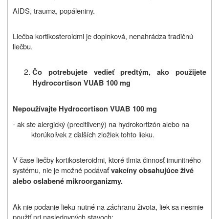
AIDS, trauma, popáleniny.
Liečba kortikosteroidmi je doplnková, nenahrádza tradičnú
liečbu.
Č
o
potrebujete vedieť predtým,
ako použijete
Hydrocortison VUAB 100 mg
Nepoužívajte
Hydrocortison VUAB 100 mg
- ak ste alergický (precitlivený) na
hydrokortizón
alebo na
ktorúkoľvek z ďalších zložiek
tohto lieku
.
V čase liečby kortikosteroidmi, ktoré tlmia činnosť imunitného
systému, nie je možné podávať
vakcíny obsahujúce živé
alebo oslabené mikroorganizmy.
Ak nie podanie lieku nutné na záchranu života, liek sa nesmie
použiť pri nasledovných stavoch: