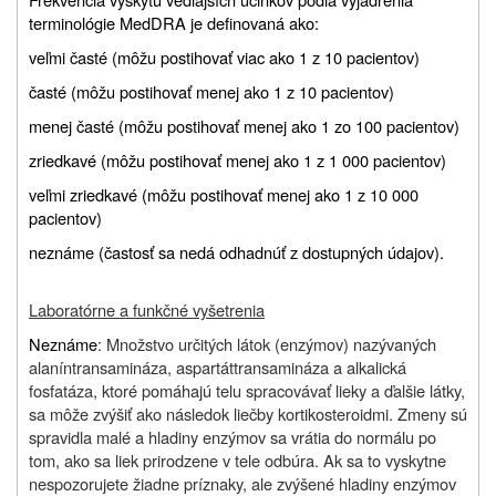
terminológie MedDRA je definovaná ako:
veľmi časté (môžu postihovať viac ako 1 z 10 pacientov)
časté (môžu postihovať menej ako 1 z 10 pacientov)
menej časté (môžu postihovať menej ako 1 zo 100 pacientov)
zriedkavé (môžu postihovať menej ako 1 z 1 000 pacientov)
veľmi zriedkavé (môžu postihovať menej ako 1 z 10 000
pacientov)
neznáme (častosť sa nedá odhadnúť z dostupných údajov).
Laboratórne a funkčné vyšetrenia
Neznáme
: Množstvo určitých látok (enzýmov) nazývaných
alaníntransamináza, aspartáttransamináza a alkalická
fosfatáza, ktoré pomáhajú telu spracovávať lieky a ďalšie látky,
sa môže zvýšiť ako následok liečby kortikosteroidmi. Zmeny sú
spravidla malé a hladiny enzýmov sa vrátia do normálu po
tom, ako sa liek prirodzene v tele odbúra. Ak sa to vyskytne
nespozorujete žiadne príznaky, ale zvýšené hladiny enzýmov