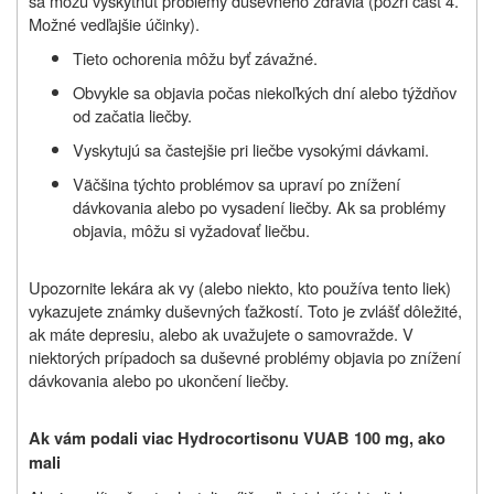
sa môžu vyskytnúť problémy duševného zdravia (pozri časť 4.
Možné vedľajšie účinky).
Tieto ochorenia môžu byť závažné.
Obvykle sa objavia počas niekoľkých dní alebo týždňov
od začatia liečby.
Vyskytujú sa častejšie pri liečbe vysokými dávkami.
Väčšina týchto problémov sa upraví po znížení
dávkovania alebo po vysadení liečby. Ak sa problémy
objavia, môžu si vyžadovať liečbu.
Upozornite lekára ak vy (alebo niekto, kto používa tento liek)
vykazujete známky duševných ťažkostí. Toto je zvlášť dôležité,
ak máte depresiu, alebo ak uvažujete o samovražde. V
niektorých prípadoch sa duševné problémy objavia po znížení
dávkovania alebo po ukončení liečby.
Ak vám podali viac
Hydrocortisonu VUAB 100 mg
, ako
mali