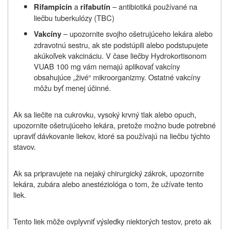
a
– antibiotiká používané na
Rifampicín
rifabutín
liečbu tuberkulózy (TBC)
– upozornite svojho ošetrujúceho lekára alebo
Vakcíny
zdravotnú sestru, ak ste podstúpili alebo podstupujete
akúkoľvek vakcináciu. V čase liečby Hydrokortisonom
VUAB 100 mg vám nemajú aplikovať vakcíny
obsahujúce „živé“ mikroorganizmy. Ostatné vakcíny
môžu byť menej účinné.
Ak sa liečite na cukrovku, vysoký krvný tlak alebo opuch,
upozornite ošetrujúceho lekára, pretože možno bude potrebné
upraviť dávkovanie liekov, ktoré sa používajú na liečbu týchto
stavov.
Ak sa pripravujete na nejaký chirurgický zákrok, upozornite
lekára, zubára alebo anestéziológa o tom, že užívate tento
liek.
Tento liek môže ovplyvniť výsledky niektorých testov, preto ak