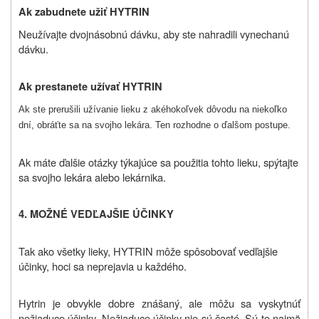
Ak zabudnete užiť HYTRIN
Neužívajte dvojnásobnú dávku, aby ste nahradili vynechanú
dávku.
Ak prestanete užívať
HYTRIN
Ak ste prerušili užívanie lieku z akéhokoľvek dôvodu na niekoľko
dní, obráťte sa na svojho lekára. Ten rozhodne o ďalšom postupe.
Ak máte ďalšie otázky týkajúce sa použitia tohto lieku, spýtajte
sa svojho lekára alebo lekárnika.
4. MOŽNÉ VEDĽAJŠIE ÚČINKY
Tak ako všetky lieky, HYTRIN môže spôsobovať vedľajšie
účinky, hoci sa neprejavia u každého.
Hytrin je obvykle dobre znášaný, ale môžu sa vyskytnúť
nežiaduce účinky. Nežiaduce účinky nie sú časté. Sú to najmä