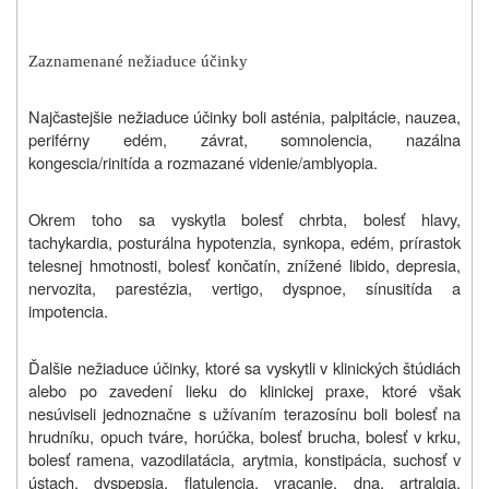
Zaznamenané nežiaduce účinky
Najčastejšie nežiaduce účinky boli asténia, palpitácie, nauzea,
periférny edém, závrat, somnolencia, nazálna
kongescia/rinitída a rozmazané videnie/amblyopia.
Okrem toho sa vyskytla bolesť chrbta, bolesť hlavy,
tachykardia, posturálna hypotenzia, synkopa, edém, prírastok
telesnej hmotnosti, bolesť končatín, znížené libido, depresia,
nervozita, parestézia, vertigo, dyspnoe, sínusitída a
impotencia.
Ďalšie nežiaduce účinky, ktoré sa vyskytli v klinických štúdiách
alebo po zavedení lieku do klinickej praxe, ktoré však
nesúviseli jednoznačne s užívaním terazosínu boli bolesť na
hrudníku, opuch tváre, horúčka, bolesť brucha, bolesť v krku,
bolesť ramena, vazodilatácia, arytmia, konstipácia, suchosť v
ústach, dyspepsia, flatulencia, vracanie, dna, artralgia,