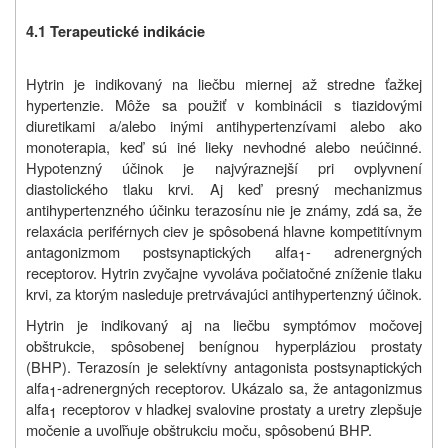
4.1 Terapeutické indikácie
Hytrin je indikovaný na liečbu miernej až stredne ťažkej
hypertenzie. Môže sa použiť v kombinácii s tiazidovými
diuretikami a/alebo inými antihypertenzívami alebo ako
monoterapia, keď sú iné lieky nevhodné alebo neúčinné.
Hypotenzný účinok je najvýraznejší pri ovplyvnení
diastolického tlaku krvi. Aj keď presný mechanizmus
antihypertenzného účinku terazosínu nie je známy, zdá sa, že
relaxácia periférnych ciev je spôsobená hlavne kompetitívnym
antagonizmom postsynaptických alfa
- adrenergných
1
receptorov. Hytrin zvyčajne vyvoláva počiatočné zníženie tlaku
krvi, za ktorým nasleduje pretrvávajúci antihypertenzný účinok.
Hytrin je indikovaný aj na liečbu symptómov močovej
obštrukcie, spôsobenej benígnou hyperpláziou prostaty
(BHP). Terazosín je selektívny antagonista postsynaptických
alfa
-adrenergných receptorov. Ukázalo sa, že antagonizmus
1
alfa
receptorov v hladkej svalovine prostaty a uretry zlepšuje
1
močenie a uvoľňuje obštrukciu moču, spôsobenú BHP.