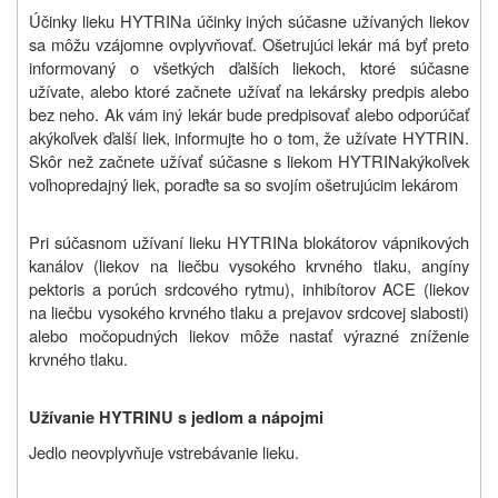
Účinky lieku
HYTRIN
a účinky iných súčasne užívaných liekov
sa môžu vzájomne ovplyvňovať. Ošetrujúci lekár má byť preto
informovaný o všetkých ďalších liekoch, ktoré súčasne
užívate, alebo ktoré začnete užívať na lekársky predpis alebo
bez neho. Ak vám iný lekár bude predpisovať alebo odporúčať
akýkoľvek ďalší liek, informujte ho o tom, že užívate
HYTRIN
.
Skôr než začnete užívať súčasne s liekom
HYTRIN
akýkoľvek
voľnopredajný liek, poraďte sa so svojím ošetrujúcim lekárom
Pri súčasnom užívaní lieku
HYTRIN
a blokátorov vápnikových
kanálov (liekov na liečbu vysokého krvného tlaku, angíny
pektoris a porúch srdcového rytmu), inhibítorov ACE (liekov
na liečbu vysokého krvného tlaku a prejavov srdcovej slabosti)
alebo močopudných liekov môže nastať výrazné zníženie
krvného tlaku.
Užívanie HYTRINU s jedlom a nápojmi
Jedlo neovplyvňuje vstrebávanie lieku.