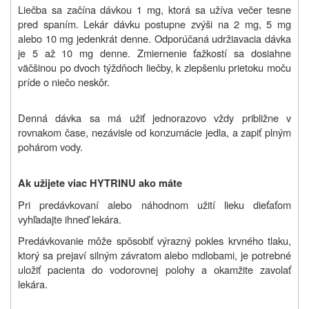
Liečba sa začína dávkou 1 mg, ktorá sa užíva večer tesne
pred spaním. Lekár dávku postupne zvýši na 2 mg, 5 mg
alebo 10 mg jedenkrát denne. Odporúčaná udržiavacia dávka
je 5 až 10 mg denne. Zmiernenie ťažkostí sa dosiahne
väčšinou po dvoch týždňoch liečby, k zlepšeniu prietoku moču
príde o niečo neskôr.
Denná dávka sa má užiť jednorazovo vždy približne v
rovnakom čase, nezávisle od konzumácie jedla, a zapiť plným
pohárom vody.
Ak užijete viac HYTRINU ako máte
Pri predávkovaní alebo náhodnom užití lieku dieťaťom
vyhľadajte ihneď lekára.
Predávkovanie môže spôsobiť výrazný pokles krvného tlaku,
ktorý sa prejaví silným závratom alebo mdlobami, je potrebné
uložiť pacienta do vodorovnej polohy a okamžite zavolať
lekára.