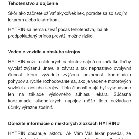
Tehotenstvo a dojčenie
Skôr ako začnete užívať akýkoľvek liek, poraďte sa so svojím
lekárom alebo lekárnikom.
HYTRIN sa nemá užívať počas tehotenstva, iba ak
predpokladaný prínos preváži možné riziko.
Vedenie vozidla a obsluha strojov
HYTRIN
môže u niektorých pacientov najmä na začiatku liečby
vyvolať zvýšenú únavu a závrat a tak nepriaznivo ovplyvniť
činnosť, ktorá vyžaduje zvýšenú pozornosť, koordináciu
pohybov a rýchle rozhodovanie sa, ako je vedenie motorových
vozidiel a obsluha strojov. Tieto činnosti majú byť vykonávané
len na základe výslovného súhlasu lekára
.
Súčasná
konzumácia alkoholických nápojov môže tieto nežiaduce
účinky výrazne zosilniť.
Dôležité informácie o niektorých zložkách HYTRINU
HYTRIN obsahuje laktózu. Ak Vám Váš lekár povedal, že