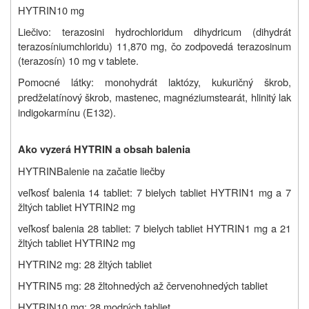
HYTRIN
10 mg
Liečivo: terazosini hydrochloridum dihydricum (dihydrát
terazosíniumchloridu) 11,870 mg, čo zodpovedá terazosinum
(terazosín) 10 mg v tablete.
Pomocné látky: monohydrát laktózy, kukuričný škrob,
predželatínový škrob, mastenec, magnéziumstearát, hlinitý lak
indigokarmínu (E132).
Ako vyzerá HYTRIN a obsah balenia
HYTRIN
Balenie na začatie liečby
veľkosť balenia 14 tabliet: 7 bielych tabliet
HYTRIN
1 mg a 7
žltých tabliet
HYTRIN
2 mg
veľkosť balenia 28 tabliet: 7 bielych tabliet
HYTRIN
1 mg a 21
žltých tabliet
HYTRIN
2 mg
HYTRIN
2 mg: 28 žltých tabliet
HYTRIN
5 mg: 28 žltohnedých až červenohnedých tabliet
HYTRIN
10 mg: 28 modrých tabliet