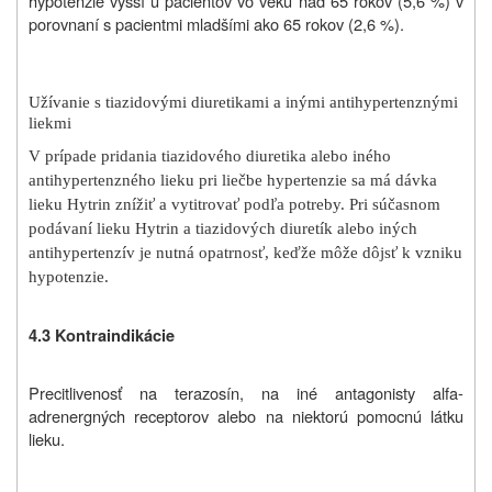
hypotenzie vyšší u pacientov vo veku nad 65 rokov (5,6 %) v
porovnaní s pacientmi mladšími ako 65 rokov (2,6 %).
Užívanie s tiazidovými diuretikami a inými antihypertenznými
liekmi
V prípade pridania tiazidového diuretika alebo iného
antihypertenzného lieku pri liečbe hypertenzie sa má dávka
lieku Hytrin znížiť a vytitrovať podľa potreby. Pri súčasnom
podávaní lieku Hytrin a tiazidových diuretík alebo iných
antihypertenzív je nutná opatrnosť, keďže môže dôjsť k vzniku
hypotenzie.
4.3 Kontraindikácie
Precitlivenosť na terazosín, na iné antagonisty alfa-
adrenergných receptorov alebo na niektorú pomocnú látku
lieku.