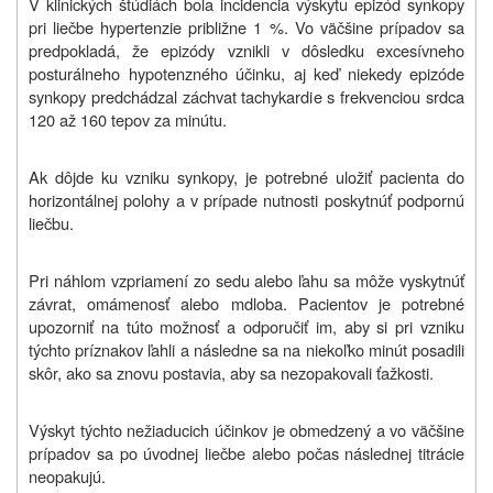
V klinických štúdiách bola incidencia výskytu epizód synkopy
pri liečbe hypertenzie približne 1 %. Vo väčšine prípadov sa
predpokladá, že epizódy vznikli v dôsledku excesívneho
posturálneho hypotenzného účinku, aj keď niekedy epizóde
synkopy predchádzal záchvat tachykardie s frekvenciou srdca
120 až 160 tepov za minútu.
Ak dôjde ku vzniku synkopy, je potrebné uložiť pacienta do
horizontálnej polohy a v prípade nutnosti poskytnúť podpornú
liečbu.
Pri náhlom vzpriamení zo sedu alebo ľahu sa môže vyskytnúť
závrat, omámenosť alebo mdloba. Pacientov je potrebné
upozorniť na túto možnosť a odporučiť im, aby si pri vzniku
týchto príznakov ľahli a následne sa na niekoľko minút posadili
skôr, ako sa znovu postavia, aby sa nezopakovali ťažkosti.
Výskyt týchto nežiaducich účinkov je obmedzený a vo väčšine
prípadov sa po úvodnej liečbe alebo počas následnej titrácie
neopakujú.