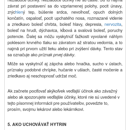
závrat pri postavení sa do vzpriamenej polohy, pocit únavy,
zrýc
hlen
ý tep, búšenie srdca, nevoľnosť, opuch dolných
končatín, ospalosť, pocit upchatého nosa, rozmazané videnie
a zriedkavo bolesť chrbta, bolesť hlavy, depresia,
nervozita
,
bolesť na hrudi, dýchavica, kĺbová a svalová bolesť, poruchy
potencie. Ďalej sa môžu vyskytnúť ťažkosti vyvolané náhlym
poklesom krvného tlaku so závratom až stratou vedomia, a to
najmä pri prvom užití lieku alebo pri zvýšení dávky. Tento stav
sa označuje ako
príznak prvej dávky
.
Môže sa vyskytnúť aj zápcha alebo hnačka, sucho v ústach,
príznaky podobné chrípke, hučanie v ušiach, časté močenie a
zriedkavo aj neschopnosť udržat moč.
Ak začnete pociťovať akýkoľvek vedľajší účinok ako závažný
alebo ak spozorujete vedľajšie účinky, ktoré nie sú uvedené v
tejto písomnej informácii pre používateľov, povedzte to,
prosím, svojmu lekárovi alebo lekárnikovi.
5. AKO UCHOVÁVAŤ HYTRIN