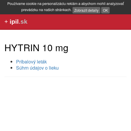
Používame cookie na personalizáciu reklám a abychom mohli analyzovať
prevádzku na našich stránkach.
Zobrazit detaily
OK
+
ipil
.sk
HYTRIN 10 mg
Príbalový leták
Súhrn údajov o lieku