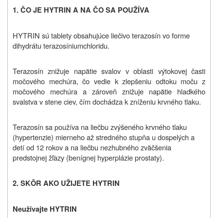
1. ČO JE HYTRIN A NA ČO SA POUŽÍVA
HYTRIN sú tablety obsahujúce liečivo terazosín vo forme
dihydrátu terazosíniumchloridu
.
Terazosín znižuje napätie svalov v oblasti výtokovej časti
močového mechúra, čo vedie k zlepšeniu odtoku moču z
močového mechúra a zároveň znižuje napätie hladkého
svalstva v stene ciev, čím dochádza k zníženiu krvného tlaku.
Terazosín sa používa na liečbu zvýšeného krvného tlaku
(hypertenzie) mierneho až stredného stupňa u dospelých a
detí od 12 rokov a na liečbu nezhubného zväčšenia
predstojnej žľazy (benígnej hyperplázie prostaty).
2. SKÔR AKO UŽIJETE HYTRIN
Neužívajte HYTRIN