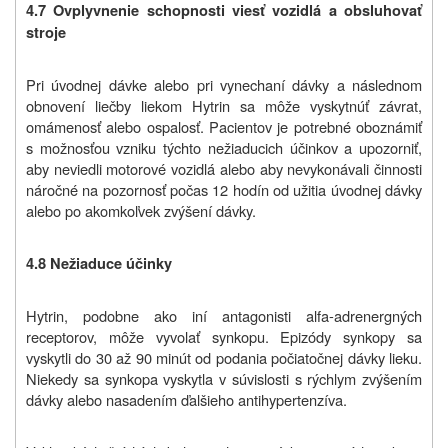
4.7 Ovplyvnenie schopnosti viesť vozidlá a obsluhovať
stroje
Pri úvodnej dávke alebo pri vynechaní dávky a následnom
obnovení liečby liekom Hytrin sa môže vyskytnúť závrat,
omámenosť alebo ospalosť. Pacientov je potrebné oboznámiť
s možnosťou vzniku týchto nežiaducich účinkov a upozorniť,
aby neviedli motorové vozidlá alebo aby nevykonávali činnosti
náročné na pozornosť počas 12 hodín od užitia úvodnej dávky
alebo po akomkoľvek zvýšení dávky.
4.8 Nežiaduce účinky
Hytrin, podobne ako iní antagonisti alfa-adrenergných
receptorov, môže vyvolať synkopu. Epizódy synkopy sa
vyskytli do 30 až 90 minút od podania počiatočnej dávky lieku.
Niekedy sa synkopa vyskytla v súvislosti s rýchlym zvýšením
dávky alebo nasadením ďalšieho antihypertenzíva.