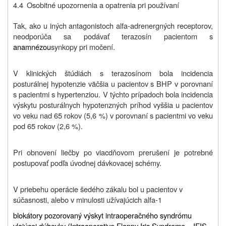
4.4
Osobitné upozornenia a opatrenia pri používaní
Tak, ako u iných antagonistoch alfa-adrenergných receptorov,
neodporúča sa podávať terazosín pacientom s
anamnézou
synkopy pri močení.
V klinických štúdiách s terazosínom bola incidencia
posturálnej hypotenzie väčšia u pacientov s BHP v porovnaní
s pacientmi s hypertenziou. V týchto prípadoch bola incidencia
výskytu posturálnych hypotenzných príhod vyššia u pacientov
vo veku nad 65 rokov (5,6 %) v porovnaní s pacientmi vo veku
pod 65 rokov (2,6 %).
Pri obnovení liečby po viacdňovom prerušení je potrebné
postupovať podľa úvodnej dávkovacej schémy.
V priebehu operácie šedého zákalu bol u pacientov v
súčasnosti, alebo v minulosti užívajúcich alfa-1
blokátory pozorovaný výskyt intraoperačného syndrómu
vlajúcej dúhovky (Intraoperative Floppy Iris Syndrome – IFIS