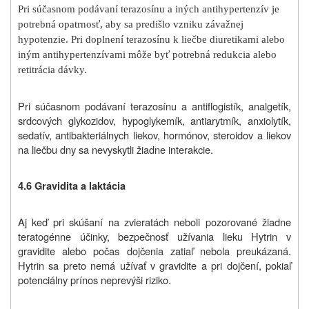
Pri súčasnom podávaní terazosínu a iných antihypertenzív je
potrebná opatrnosť, aby sa predišlo vzniku závažnej
hypotenzie. Pri doplnení terazosínu k liečbe diuretikami alebo
iným antihypertenzívami môže byť potrebná redukcia alebo
retitrácia dávky.
Pri súčasnom podávaní terazosínu a antiflogistík, analgetík,
srdcových glykozidov, hypoglykemík, antiarytmík, anxiolytík,
sedatív, antibakteriálnych liekov, hormónov, steroidov a liekov
na liečbu dny sa nevyskytli žiadne interakcie.
4.6
Gravidita a laktácia
Aj keď pri skúšaní na zvieratách neboli pozorované žiadne
teratogénne účinky, bezpečnosť užívania lieku Hytrin v
gravidite alebo počas dojčenia zatiaľ nebola preukázaná.
Hytrin sa preto nemá užívať v gravidite a pri dojčení, pokiaľ
potenciálny prínos neprevýši riziko.