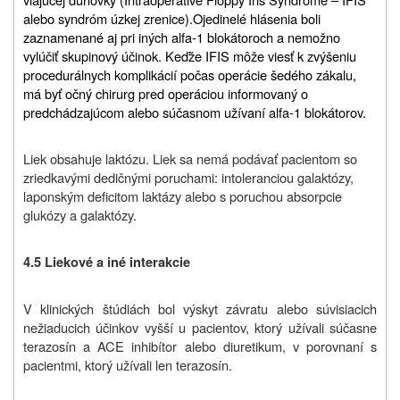
alebo syndróm úzkej zrenice).
Ojedinelé hlásenia boli
zaznamenané aj pri iných alfa-1 blokátoroch a nemožno
vylúčiť skupinový účinok. Keďže IFIS môže viesť k zvýšeniu
procedurálnych komplikácií počas operácie šedého zákalu,
má byť očný chirurg pred operáciou informovaný o
predchádzajúcom alebo súčasnom užívaní alfa-1 blokátorov.
Liek obsahuje laktózu. Liek sa nemá podávať pacientom so
zriedkavými dedičnými poruchami: intoleranciou galaktózy,
laponským deficitom laktázy alebo s poruchou absorpcie
glukózy a galaktózy.
4.5 Liekové a iné interakcie
V klinických štúdiách bol výskyt závratu alebo súvisiacich
nežiaducich účinkov vyšší u pacientov, ktorý užívali súčasne
terazosín a ACE inhibítor alebo diuretikum, v porovnaní s
pacientmi, ktorý užívali len terazosín.