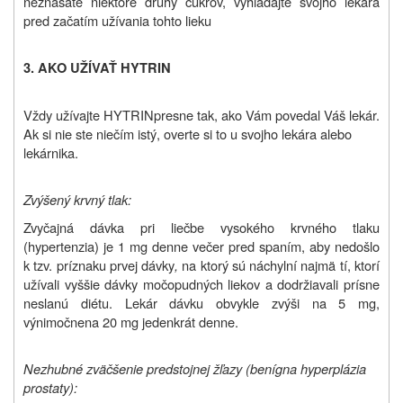
neznášate niektoré druhy cukrov, vyhľadajte svojho lekára
pred začatím užívania tohto lieku
3. AKO UŽÍVAŤ HYTRIN
Vždy užívajte
HYTRIN
presne tak, ako Vám povedal Váš lekár.
Ak si nie ste niečím istý, overte si to u svojho lekára alebo
lekárnika.
Zvýšený krvný tlak:
Zvyčajná dávka pri liečbe vysokého krvného tlaku
(hypertenzia) je 1 mg denne večer pred spaním,
aby nedošlo
k tzv.
príznaku prvej dávky
,
na ktorý sú náchylní najmä tí, ktorí
užívali vyššie dávky močopudných liekov a dodržiavali prísne
neslanú diétu. Lekár dávku obvykle zvýši na 5 mg,
výnimočne
na 20 mg jedenkrát denne.
Nezhubné zväčšenie predstojnej žľazy (benígna hyperplázia
prostaty):