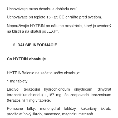
Uchovávajte mimo dosahu a dohľadu detí!
Uchovávajte pri
teplote 15 - 25
C,
chráňte pred svetlom.

Nepoužívajte HYTRIN po dátume exspirácie, ktorý je uvedený
na blistri a na škatuli po „EXP“.
ĎALŠIE INFORMÁCIE
Čo HYTRIN obsahuje
HYTRIN
Balenie na začatie liečby obsahuje:
1 mg tablety
Liečivo: terazosini hydrochloridum dihydricum (dihydrát
terazosíniumchloridu) 1,187 mg, čo zodpovedá terazosinum
(terazosín) 1 mg v tablete.
Pomocné látky: monohydrát laktózy, kukuričný škrob,
predželatínový škrob, mastenec, magnéziumstearát.