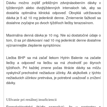
Dávku možno zvýšiť približným zdvojnásobením dávky v
týždenných alebo dvojtýždenných intervaloch tak, aby sa
dosiahla optimálna klinická odpoveď. Obvyklá udržiavacia
dávka je 5 až 10 mg jedenkrát denne. Zmiernenie ťažkostí sa
dosiahne zvyčajne po dvoch týždňoch liečby terazosínom.
Maximálna denná dávka je 10 mg. Nie sú dostatočné údaje o
tom, či sa pri dávkovaní nad 10 mg jedenkrát denne dosiahne
významnejšie zlepšenie symptómov.
Liečba BHP sa má začať liekom Hytrin Balenie na začatie
liečby a odpoveď na liečbu sa má zhodnotiť po štyroch
týždňoch. Pri každej zmene počas titrácie dávky sa môžu
vyskytnúť prechodné nežiaduce účinky. Ak akýkoľvek z týchto
nežiaducich účinkov pretrváva, je potrebné uvažovať o znížení
dávky.
Užívanie pri renálnej insuficiencii
Farmakokinetické štúdie naznačujú, že u pacientov s