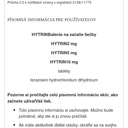
Príloha č.3 k notifikácii zmeny v registrácii 2108/11775
PÍSOMNÁ INFORMÁCIA PRE POUŽÍVATEĽOV
HYTRIN
Balenie na začatie liečby
HYTRIN
2 mg
HYTRIN
5 mg
HYTRIN
10 mg
tablety
terazosini hydrochloridum dihydricum
Pozorne si prečítajte celú písomnú informáciu skôr, ako
začnete užívať
Váš liek.
Túto písomnú informáciu si uschovajte. Možno bude
potrebné, aby ste si ju znovu prečítali.
Ak máte akékoľvek ďalšie otázky, obráťte sa na svojho