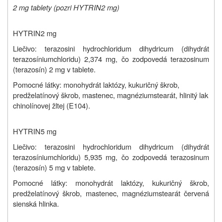
2 mg tablety (pozri
HYTRIN
2 mg)
HYTRIN
2 mg
Liečivo: terazosini hydrochloridum dihydricum (dihydrát
terazosíniumchloridu) 2,374 mg, čo zodpovedá terazosinum
(terazosín) 2 mg v tablete.
Pomocné látky: monohydrát laktózy, kukuričný škrob,
predželatínový škrob, mastenec, magnéziumstearát, hlinitý lak
chinolínovej žltej (E104).
HYTRIN
5 mg
Liečivo: terazosini hydrochloridum dihydricum (dihydrát
terazosíniumchloridu) 5,935 mg, čo zodpovedá terazosinum
(terazosín) 5 mg v tablete.
Pomocné látky: monohydrát laktózy, kukuričný škrob,
predželatínový škrob, mastenec, magnéziumstearát červená
sienská hlinka.