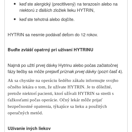
keď ste alergický (precitlivený) na terazosín alebo na
niektorú z ďalších zložiek lieku HYTRIN,
keď ste tehotná alebo dojčíte.
HYTRIN sa nesmie podávať deťom do 12 rokov.
Buďte zvlášť opatrný pri užívaní HYTRINU
Najmä po užití prvej dávky Hytrinu alebo počas začiatočnej
fázy liečby sa môže prejaviť
príznak prvej dávky
(pozri časť 4)
.
Ak sa chystáte na operáciu šedého zákalu informujte svojho
očného lekára o tom, že užívate HYTRIN. Je to dôležité,
pretože niektorí pacienti, ktorí užívali HYTRIN sa stretli s
ťažkosťami počas operácie. Očný lekár môže prijať
bezpečnostné opatrenia, týkajúce sa lieku a použitých
operačných metód.
Užívanie iných liekov