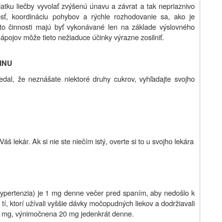
atku liečby vyvolať zvýšenú únavu a závrat a tak nepriaznivo
osť, koordináciu pohybov a rýchle rozhodovanie sa, ako je
eto činnosti majú byť vykonávané len na základe výslovného
pojov môže tieto nežiaduce účinky výrazne zosilniť.
RINU
al, že neznášate niektoré druhy cukrov, vyhľadajte svojho
š lekár. Ak si nie ste niečím istý, overte si to u svojho lekára
hypertenzia) je 1 mg denne večer pred spaním,
aby nedošlo k
tí, ktorí užívali vyššie dávky močopudných liekov a dodržiavali
5 mg,
výnimočne
na 20 mg jedenkrát denne.