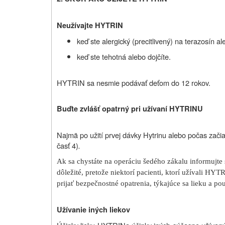
Neužívajte HYTRIN
keď ste alergický (precitlivený) na terazosín a
keď ste tehotná alebo dojčíte.
HYTRIN sa nesmie podávať deťom do 12 rokov.
Buďte zvlášť opatrný pri užívaní HYTRINU
Najmä po užití prvej dávky Hytrinu alebo počas začia
časť 4)
.
Ak sa chystáte na operáciu šedého zákalu informujte
dôležité, pretože niektorí pacienti, ktorí užívali HY
prijať bezpečnostné opatrenia, týkajúce sa lieku a p
Užívanie iných liekov