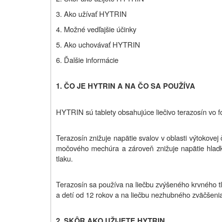
3. Ako užívať HYTRIN
4. Možné vedľajšie účinky
5. Ako uchovávať HYTRIN
6. Ďalšie informácie
1. ČO JE HYTRIN A NA ČO SA POUŽÍVA
HYTRIN sú tablety obsahujúce liečivo terazosín vo 
Terazosín znižuje napätie svalov v oblasti výtokove
močového mechúra a zároveň znižuje napätie hladk
tlaku.
Terazosín sa používa na liečbu zvýšeného krvného t
a detí od 12 rokov a na liečbu nezhubného zväčšenia 
2. SKÔR AKO UŽIJETE HYTRIN