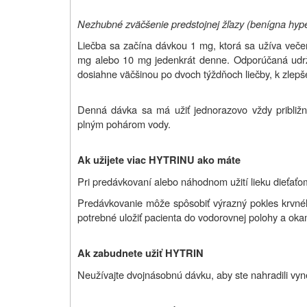
Nezhubné zväčšenie predstojnej žľazy (benígna hyper
Liečba sa začína dávkou 1 mg, ktorá sa užíva veče
mg alebo 10 mg jedenkrát denne. Odporúčaná udrž
dosiahne väčšinou po dvoch týždňoch liečby, k zlepš
Denná dávka sa má užiť jednorazovo vždy približn
plným pohárom vody.
Ak užijete viac HYTRINU ako máte
Pri predávkovaní alebo náhodnom užití lieku dieťaťom
Predávkovanie môže spôsobiť výrazný pokles krvného
potrebné uložiť pacienta do vodorovnej polohy a okam
Ak zabudnete užiť HYTRIN
Neužívajte dvojnásobnú dávku, aby ste nahradili vy