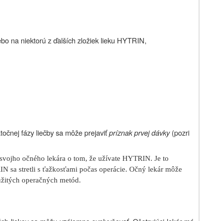
lebo na niektorú z ďalších zložiek lieku HYTRIN,
točnej fázy liečby sa môže prejaviť
príznak prvej dávky
(pozri
 svojho očného lekára o tom, že užívate HYTRIN. Je to
TRIN sa stretli s ťažkosťami počas operácie. Očný lekár môže
oužitých operačných metód.