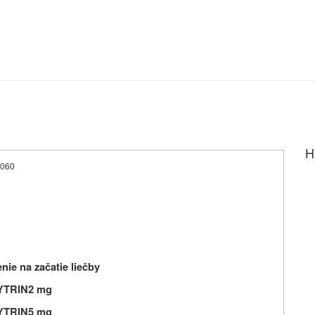
H
4060
nie na začatie liečby
YTRIN
2 mg
YTRIN
5 mg