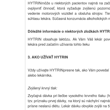
HYTRIN
môže u niektorých pacientov najmä na zači
ovplyvniť činnosť, ktorá vyžaduje zvýšenú pozorn
vedenie motorových vozidiel a obsluha strojov. Ti
súhlasu lekára
.
Súčasná konzumácia alkoholických ná
Dôležité informácie o niektorých zložkách HYT
HYTRIN obsahuje laktózu. Ak Vám Váš lekár poved
lekára pred začatím užívania tohto lieku
3. AKO UŽÍVAŤ HYTRIN
Vždy užívajte
HYTRIN
presne tak, ako Vám povedal Vá
alebo lekárnika.
Zvýšený krvný tlak:
Zvyčajná dávka pri liečbe vysokého krvného tlaku (
tzv.
príznaku prvej dávky
,
na ktorý sú náchylní najmä 
prísne neslanú diétu. Lekár dávku obvykle zvýši na 