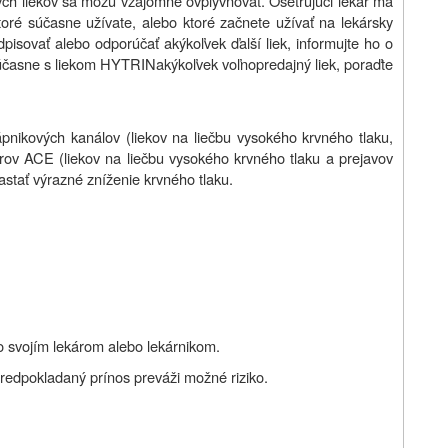
ých liekov sa môžu vzájomne ovplyvňovať. Ošetrujúci lekár má
toré súčasne užívate, alebo ktoré začnete užívať na lekársky
isovať alebo odporúčať akýkoľvek ďalší liek, informujte ho o
účasne s liekom
HYTRIN
akýkoľvek voľnopredajný liek, poraďte
ápnikových kanálov (liekov na liečbu vysokého krvného tlaku,
orov ACE (liekov na liečbu vysokého krvného tlaku a prejavov
stať výrazné zníženie krvného tlaku.
so svojím lekárom alebo lekárnikom.
edpokladaný prínos preváži možné riziko.