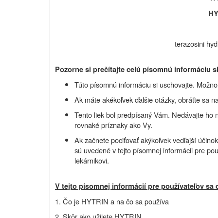
HY
terazosini hy
Pozorne si prečítajte celú písomnú informáciu s
Túto písomnú informáciu si uschovajte. Možno b
Ak máte akékoľvek ďalšie otázky, obráťte sa na
Tento liek bol predpísaný Vám. Nedávajte ho 
rovnaké príznaky ako Vy.
Ak začnete pociťovať akýkoľvek vedľajší účinok
sú uvedené v tejto písomnej informácii pre pou
lekárnikovi.
V tejto písomnej informácií pre používateľov sa 
1. Čo je HYTRIN a na čo sa používa
2. Skôr ako užijete HYTRIN