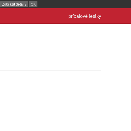
.
Zobrazit detaily
OK
príbalové letáky