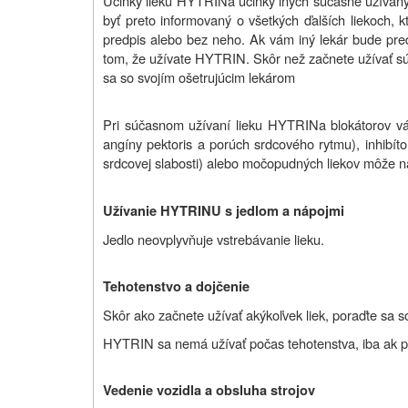
Účinky lieku
HYTRIN
a účinky iných súčasne užívan
byť preto informovaný o všetkých ďalších liekoch, k
predpis alebo bez neho. Ak vám iný lekár bude predp
tom, že užívate
HYTRIN
. Skôr než začnete užívať s
sa so svojím ošetrujúcim lekárom
Pri súčasnom užívaní lieku
HYTRIN
a blokátorov v
angíny pektoris a porúch srdcového rytmu), inhibít
srdcovej slabosti) alebo močopudných liekov môže na
Užívanie HYTRINU s jedlom a nápojmi
Jedlo neovplyvňuje vstrebávanie lieku.
Tehotenstvo a dojčenie
Skôr ako začnete užívať akýkoľvek liek, poraďte sa 
HYTRIN sa nemá užívať počas tehotenstva, iba ak pr
Vedenie vozidla a obsluha strojov