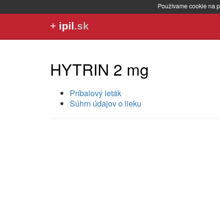
Používame cookie na p
+
ipil
.sk
HYTRIN 2 mg
Príbalový leták
Súhrn údajov o lieku