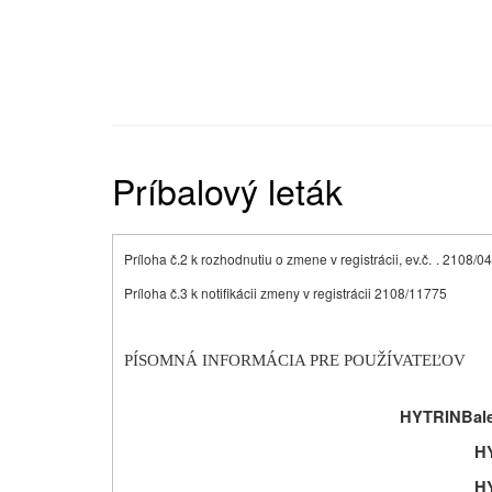
Príbalový leták
Príloha č.2 k rozhodnutiu o zmene v registrácii, ev.č.
. 2108/0
Príloha č.3 k notifikácii zmeny v registrácii 2108/11775
PÍSOMNÁ INFORMÁCIA PRE POUŽÍVATEĽOV
HYTRIN
Bale
H
H