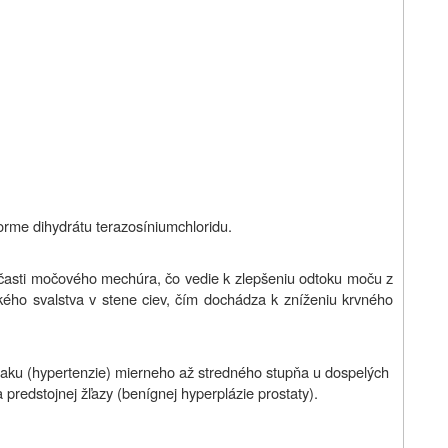
forme
dihydrátu terazosíniumchloridu
.
j časti močového mechúra, čo vedie k zlepšeniu odtoku moču z
ého svalstva v stene ciev, čím dochádza k zníženiu krvného
laku (hypertenzie) mierneho až stredného stupňa u dospelých
predstojnej žľazy (benígnej hyperplázie prostaty).