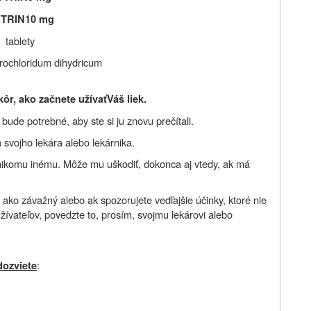
TRIN
10 mg
tablety
drochloridum dihydricum
kôr, ako začnete užívať
Váš liek.
ude potrebné, aby ste si ju znovu prečítali.
 svojho lekára alebo lekárnika.
nikomu inému. Môže mu uškodiť, dokonca aj vtedy, ak má
 ako závažný alebo ak spozorujete vedľajšie účinky, ktoré nie
žívateľov, povedzte to, prosím, svojmu lekárovi alebo
:
dozviete