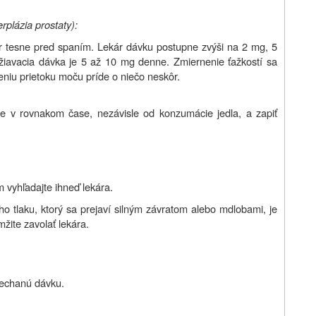
plázia prostaty):
r tesne pred spaním. Lekár dávku postupne zvýši na 2 mg, 5
iavacia dávka je 5 až 10 mg denne. Zmiernenie ťažkostí sa
eniu prietoku moču príde o niečo neskôr.
e v rovnakom čase, nezávisle od konzumácie jedla, a zapiť
 vyhľadajte ihneď lekára.
 tlaku, ktorý sa prejaví silným závratom alebo mdlobami, je
žite zavolať lekára.
nechanú dávku.