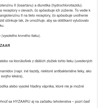
nzínu II (losartanu) a diuretika (hydrochlorotiazidu).
 na receptory v cievach, čo spôsobuje ich zúženie. To vedie k
angiotenzínu II na tieto receptory, čo spôsobuje uvoľnenie
azid účinkuje tak, že umožňuje, aby sa obličkami vylučovalo
ku.
 (vysokého krvného tlaku).
HYZAAR
 alebo na ktorúkoľvek z ďalších zložiek tohto lieku (uvedených
amidov (napr. iné tiazidy, niektoré antibakteriálne lieky, ako
a svojho lekára),
sodíka alebo vysoké hladiny vápnika, ktoré nie je možné
vyhnúť sa HYZAARU aj na začiatku tehotenstva – pozri časť