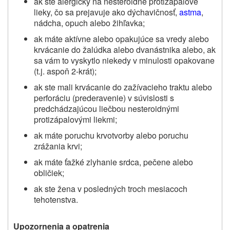
ak ste alergický na nesteroidné protizápalové
lieky, čo sa prejavuje ako dýchavičnosť,
astma
,
nádcha, opuch alebo žihľavka;
ak máte aktívne alebo opakujúce sa vredy alebo
krvácanie do žalúdka alebo dvanástnika alebo, ak
sa vám to vyskytlo niekedy v minulosti opakovane
(t.j. aspoň 2-krát);
ak ste mali krvácanie do zažívacieho traktu alebo
perforáciu (prederavenie) v súvislosti s
predchádzajúcou liečbou nesteroidnými
protizápalovými liekmi;
ak máte poruchu krvotvorby alebo poruchu
zrážania krvi;
ak máte ťažké zlyhanie srdca, pečene alebo
obličiek;
ak ste žena v posledných troch mesiacoch
tehotenstva.
Upozornenia a opatrenia