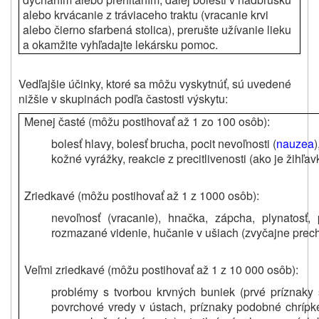
alebo krvácanie z tráviaceho traktu (vracanie krvi
alebo čierno sfarbená stolica), prerušte užívanie lieku
a okamžite vyhľadajte lekársku pomoc.
Vedľajšie účinky, ktoré sa môžu vyskytnúť, sú uvedené
nižšie v skupinách podľa častosti výskytu:
Menej časté (môžu postihovať až 1 zo 100 osôb):
bolesť hlavy, bolesť brucha, pocit nevoľnosti (
nauzea
)
kožné vyrážky, reakcie z precitlivenosti (ako je žihľa
Zriedkavé (môžu postihovať až 1 z 1000 osôb):
nevoľnosť (vracanie), hnačka, zápcha, plynatosť,
rozmazané videnie, hučanie v ušiach (zvyčajne prec
Veľmi zriedkavé (môžu postihovať až 1 z 10 000 osôb):
problémy s tvorbou krvných buniek (prvé príznaky s
povrchové vredy v ústach, príznaky podobné chrípke