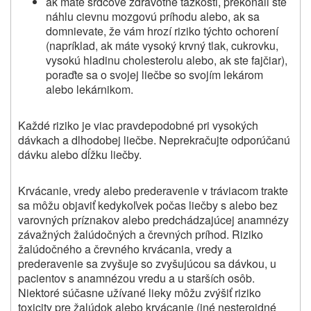
ak máte srdcové zdravotné ťažkosti, prekonali ste
náhlu cievnu mozgovú príhodu alebo, ak sa
domnievate, že vám hrozí riziko týchto ochorení
(napríklad, ak máte vysoký krvný tlak, cukrovku,
vysokú hladinu cholesterolu alebo, ak ste fajčiar),
poraďte sa o svojej liečbe so svojím lekárom
alebo lekárnikom.
Každé riziko je viac pravdepodobné pri vysokých
dávkach a dlhodobej liečbe. Neprekračujte odporúčanú
dávku alebo dĺžku liečby.
Krvácanie, vredy alebo prederavenie v tráviacom trakte
sa môžu objaviť kedykoľvek počas liečby s alebo bez
varovných príznakov alebo predchádzajúcej anamnézy
závažných žalúdočných a črevných príhod. Riziko
žalúdočného a črevného krvácania, vredy a
prederavenie sa zvyšuje so zvyšujúcou sa dávkou, u
pacientov s anamnézou vredu a u starších osôb.
Niektoré súčasne užívané lieky môžu zvýšiť riziko
toxicity pre žalúdok alebo krvácanie (iné nesteroidné