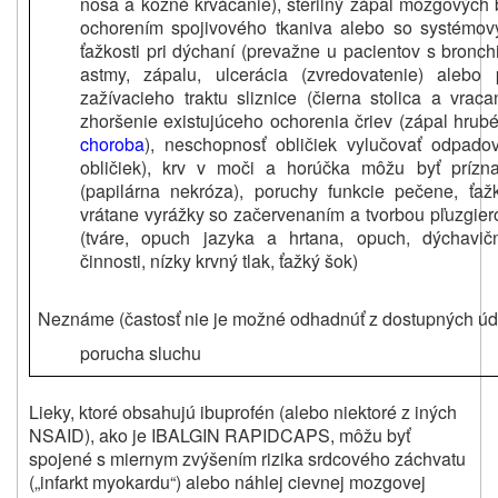
nosa a kožné krvácanie), sterilný zápal mozgových 
ochorením spojivového tkaniva alebo so systémov
ťažkosti pri dýchaní (prevažne u pacientov s bronc
astmy, zápalu, ulcerácia (zvredovatenie) alebo p
zažívacieho traktu sliznice (čierna stolica a vraca
zhoršenie existujúceho ochorenia čriev (zápal hru
choroba
), neschopnosť obličiek vylučovať odpadov
obličiek), krv v moči a horúčka môžu byť prízn
(papilárna nekróza), poruchy funkcie pečene, ťaž
vrátane vyrážky so začervenaním a tvorbou pľuzgiero
(tváre, opuch jazyka a hrtana, opuch, dýchavičn
činnosti, nízky krvný tlak, ťažký šok)
Neznáme (častosť nie je možné odhadnúť z dostupných úd
porucha sluchu
Lieky, ktoré obsahujú ibuprofén (alebo niektoré z iných
NSAID), ako je
IBALGIN RAPIDCAPS
, môžu byť
spojené s miernym zvýšením rizika srdcového záchvatu
(„infarkt myokardu“) alebo náhlej cievnej mozgovej