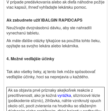
V prípade predávkovania alebo ak dieťa náhodne požije
viac kapsúl, ihneď vyhľadajte lekársku pomoc.
Ak zabudnete užiť IBALGIN RAPIDCAPS
Neužívajte dvojnásobnú dávku, aby ste nahradili
vynechanú tabletu.
Ak máte ďalšie otázky týkajúce sa použitia tohto lieku,
opýtajte sa svojho lekára alebo lekárnika.
4. Možné vedľajšie účinky
Tak ako všetky lieky, aj tento liek môže spôsobovať
vedľajšie účinky, hoci sa neprejavia u každého.
Ak sa objavia prvé príznaky akejkoľvek reakcie z
precitlivenosti, ako je kožná
vyrážka
, sliznicové lézie
(poškodenie slizníc), žihľavka, náhle vzniknutý opuch
okolo očí, pocit zvierania na hrudníku so sťaženým
dýchaním alebo prehĺtaním, ďalej bolesti v nadbrušku