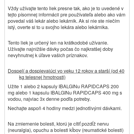
Vždy užívajte tento liek presne tak, ako je to uvedené v
tejto písomnej informácii pre používateľa alebo ako vám
povedal váš lekár alebo lekárnik. Ak si nie ste niečím
istý, overte si to u svojho lekára alebo lekárnika.
Tento liek je určený len na krátkodobé užívanie.
Užívajte najnižšie dávky počas čo najkratšej doby
nevyhnutnej k úľave vašich príznakov.
Dospelí a dospievajúci vo veku 12 rokov a starší (od 40
kg telesnej hmotnosti)
Užite 1 alebo 2 kapsuly IBALGINu RAPIDCAPS 200
mg alebo 1 kapsulu IBALGINu RAPIDCAPS 400 mg s
vodou,
najviac 3x denne podľa potreby.
Nechajte aspoň 4 hodiny medzi jednotlivými dávkami.
Na zmiernenie bolesti, ktorú je cítiť pozdĺž nervu
(neuralgia), opuchu a bolesti kĺbov (reumatické bolesti)