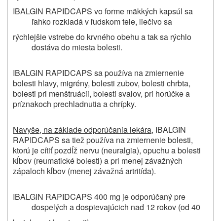
IBALGIN RAPIDCAPS
vo forme mäkkých kapsúl sa
ľahko rozkladá v ľudskom tele, liečivo sa
rýchlejšie vstrebe do krvného obehu a tak sa rýchlo
dostáva do miesta bolesti.
IBALGIN RAPIDCAPS
sa používa na zmiernenie
bolesti hlavy, migrény, bolesti zubov, bolesti chrbta,
bolesti pri menštruácii, bolesti svalov, pri horúčke a
príznakoch prechladnutia a chrípky.
Navyše, na základe odporúčania lekára
,
IBALGIN
RAPIDCAPS
sa tiež používa na zmiernenie bolesti,
ktorú je cítiť pozdĺž nervu (neuralgia), opuchu a bolesti
kĺbov (reumatické bolesti) a pri menej závažných
zápaloch kĺbov (menej závažná artritída).
IBALGIN RAPIDCAPS 400 mg je odporúčaný pre
dospelých a dospievajúcich nad 12 rokov (od 40