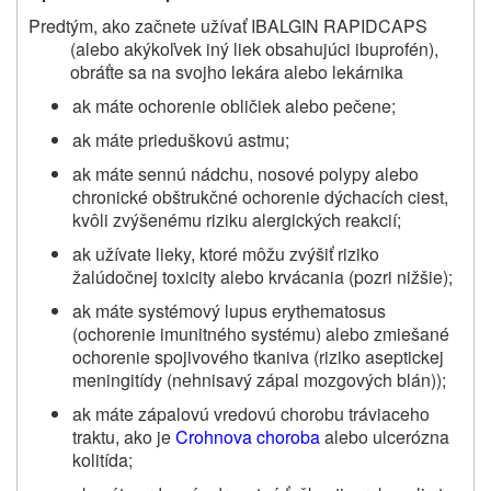
Predtým, ako začnete užívať
IBALGIN RAPIDCAPS
(alebo akýkoľvek iný liek obsahujúci ibuprofén),
obráťte sa na svojho lekára alebo lekárnika
ak máte ochorenie obličiek alebo pečene;
ak máte prieduškovú astmu;
ak máte sennú nádchu, nosové polypy alebo
chronické obštrukčné ochorenie dýchacích ciest,
kvôli zvýšenému riziku alergických reakcií;
ak užívate lieky, ktoré môžu zvýšiť riziko
žalúdočnej toxicity alebo krvácania (pozri nižšie);
ak máte systémový lupus erythematosus
(ochorenie imunitného systému) alebo zmiešané
ochorenie spojivového tkaniva (riziko aseptickej
meningitídy (nehnisavý zápal mozgových blán));
ak máte zápalovú vredovú chorobu tráviaceho
traktu, ako je
Crohnova choroba
alebo ulcerózna
kolitída;