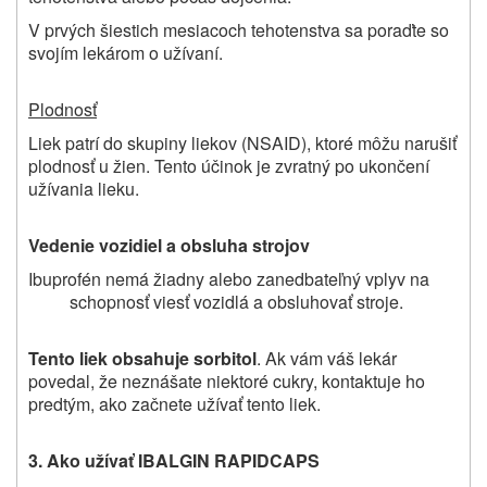
V
prvých šiestich mesiacoch tehotenstva sa poraďte so
svojím lekárom o užívaní.
Plodnosť
Liek patrí do skupiny liekov (NSAID), ktoré môžu narušiť
plodnosť u žien. Tento účinok je zvratný po ukončení
užívania lieku.
Vedenie vozidiel a obsluha strojov
Ibuprofén nemá žiadny alebo zanedbateľný vplyv na
schopnosť viesť vozidlá a obsluhovať stroje.
Tento liek obsahuje sorbitol
. Ak vám váš lekár
povedal, že neznášate niektoré cukry, kontaktuje ho
predtým, ako začnete užívať tento liek.
3. Ako užívať IBALGIN RAPIDCAPS