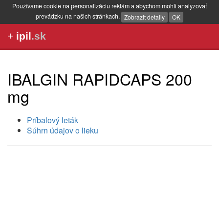
Používame cookie na personalizáciu reklám a abychom mohli analyzovať
prevádzku na našich stránkach.
Zobrazit detaily
OK
+
ipil
.sk
IBALGIN RAPIDCAPS 200
mg
Príbalový leták
Súhrn údajov o lieku