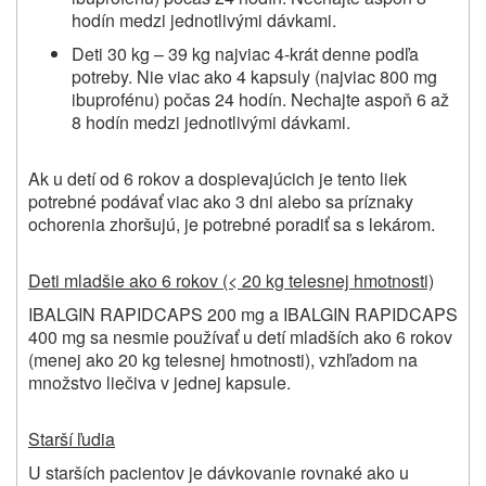
hodín medzi jednotlivými dávkami.
Deti 30 kg – 39 kg najviac 4-krát denne podľa
potreby. Nie viac ako 4 kapsuly (najviac 800 mg
ibuprofénu) počas 24 hodín. Nechajte aspoň 6 až
8 hodín medzi jednotlivými dávkami.
Ak u detí od 6 rokov a dospievajúcich je tento liek
potrebné podávať viac ako 3 dni alebo sa príznaky
ochorenia zhoršujú, je potrebné poradiť sa s lekárom.
Deti mladšie ako 6 rokov (< 20 kg telesnej hmotnosti)
IBALGIN RAPIDCAPS
200 mg a
IBALGIN RAPIDCAPS
400 mg sa nesmie používať u detí mladších ako 6 rokov
(menej ako 20 kg telesnej hmotnosti), vzhľadom na
množstvo liečiva v jednej kapsule.
Starší ľudia
U starších pacientov je dávkovanie rovnaké ako u