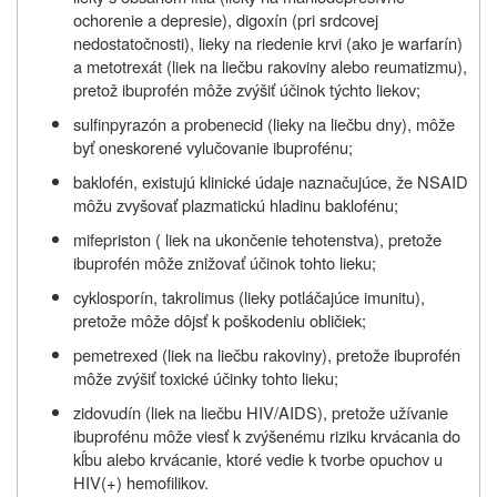
ochorenie a depresie), digoxín (pri srdcovej
nedostatočnosti), lieky na riedenie krvi (ako je warfarín)
a metotrexát (liek na liečbu rakoviny alebo reumatizmu),
pretož ibuprofén môže zvýšiť účinok týchto liekov;
sulfinpyrazón a probenecid (lieky na liečbu dny), môže
byť oneskorené vylučovanie ibuprofénu;
baklofén, existujú klinické údaje naznačujúce, že NSAID
môžu zvyšovať plazmatickú hladinu baklofénu;
mifepriston ( liek na ukončenie tehotenstva), pretože
ibuprofén môže znižovať účinok tohto lieku;
cyklosporín, takrolimus (lieky potláčajúce imunitu),
pretože môže dôjsť k poškodeniu obličiek;
pemetrexed (liek na liečbu rakoviny), pretože ibuprofén
môže zvýšiť toxické účinky tohto lieku;
zidovudín (liek na liečbu HIV/AIDS), pretože užívanie
ibuprofénu môže viesť k zvýšenému riziku krvácania do
kĺbu alebo krvácanie, ktoré vedie k tvorbe opuchov u
HIV(+) hemofilikov.