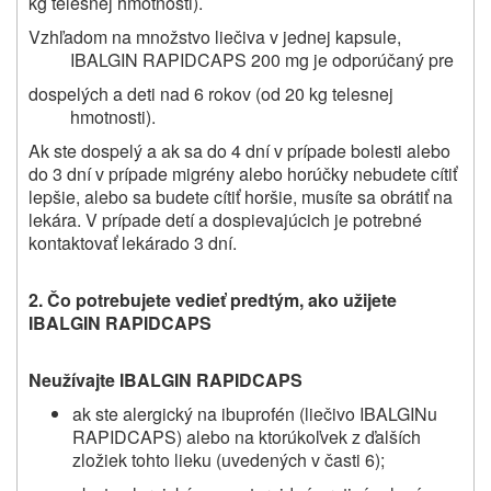
kg telesnej hmotnosti).
Vzhľadom na množstvo liečiva v jednej kapsule,
IBALGIN RAPIDCAPS 200 mg je odporúčaný pre
dospelých a deti nad 6 rokov (od 20 kg telesnej
hmotnosti).
Ak ste dospelý a ak sa do 4 dní v prípade bolesti alebo
do 3 dní v prípade
migrény alebo horúčky
nebudete cítiť
lepšie
, alebo sa budete cítiť horšie
, musíte sa obrátiť na
lekára. V prípade detí a dospievajúcich
je potrebné
kontaktovať lekára
do 3 dní.
2. Čo potrebujete vedieť predtým, ako užijete
IBALGIN RAPIDCAPS
Neužívajte
IBALGIN RAPIDCAPS
ak ste alergický na ibuprofén (liečivo
IBALGINu
RAPIDCAPS)
alebo na ktorúkoľvek z ďalších
zložiek tohto lieku (uvedených v časti 6);