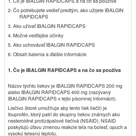
1. Čo je IBALGIN RAPIDCAPS
a
na čo sa používa
2. Čo potrebujete vedieť predtým, ako užijete IBALGIN
RAPIDCAPS
3. Ako užívať IBALGIN RAPIDCAPS
4. Možné vedľajšie účinky
5. Ako uchovávať IBALGIN RAPIDCAPS
6. Obsah balenia a ďalšie informácie
1.
Čo je
IBALGIN RAPIDCAPS
a na čo sa používa
Názov týchto liekov je IBALGIN RAPIDCAPS 200 mg
alebo IBALGIN RAPIDCAPS 400 mg (nazývaný
IBALGIN RAPIDCAPS
v tejto písomnej informácii).
Liečivo (ktoré umožňuje aby tento liek liečil) je
ibuprofén, ktorý patrí do skupiny liekov známych ako
nesteroidné protizápalové liečivá (NSAID). NSAID
poskytujú úľavu zmenou reakcie tela na bolesť, opuch a
vysokú telesnú teplotu.