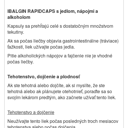
IBALGIN RAPIDCAPS s jedlom, nápojmi a
alkoholom
Kapsuly sa prehĺtajú celé s dostatočným množstvom
tekutiny.
Ak sa počas liečby objavia gastrointestinálne (tráviace)
ťažkosti, liek užívajte počas jedla.
Pitie alkoholických nápojov a fajčenie nie je vhodné
počas liečby.
Tehotenstvo, dojčenie a plodnosť
Ak ste tehotná alebo dojčíte, ak si myslíte, že ste
tehotná alebo ak plánujete otehotnieť, poraďte sa so
svojím lekárom predtým, ako začnete užívať tento liek.
Tehotenstvo a dojčenie
Neužívajte tento liek počas
posledných troch mesiacov
tehotenstva alebo počas dojčenia.