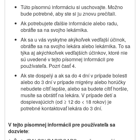
Túto písomnú informáciu si uschovajte. Možno
bude potrebné, aby ste si ju znovu prečítali.
Ak potrebujete ďalšie informácie alebo radu,
obráťte sa
na
svojho lekárnika.
Ak sa u vás vyskytne akýkoľvek vedľajší účinok,
obráťte sa na svojho lekára alebo lekárnika. To sa
týka aj akýchkoľvek vedľajších účinkov
,
ktoré nie
sú uvedené v tejto písomnej informácii pre
používateľa. Pozri časť 4.
Ak ste dospelý a ak sa do 4 dní v prípade bolesti
alebo do 3 dní v prípade
migrény alebo horúčky
nebudete cítiť lepšie
, alebo sa budete cítiť horšie
,
musíte sa obrátiť na lekára. V prípade detí a
dospievajúcich
(od ≥ 12 do < 18 rokov) je
potrebné kontaktovať lekára
do 3 dní.
V tejto písomnej informácii pre používateľa sa
dozviete
: