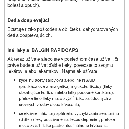
bolesť a opuch).
Deti a dospievajúci
Existuje riziko poškodenia obličiek u dehydratovaných
detí a dospievajúcich.
Iné lieky a IBALGIN RAPIDCAPS
Ak teraz užívate alebo ste v poslednom čase užívali, či
práve budete užívať ďalšie lieky, povedzte to svojmu
lekárovi alebo lekárnikovi. Najmä ak užívate:
kyselinu acetylsalicylovú alebo iné NSAID
(protizápalové a analgetiká) a glukokortikoidy (lieky
obsahujúce kortizón alebo látky podobné kortizónu),
pretože tieto lieky môžu zvýšiť riziko žalúdočných a
črevných vredov alebo krvácania;
selektívne inhibítory spätného vychytávania serotonínu
(SSRI) (lieky používané na liečbu depresie), pretože
môžu zvýšiť riziko gastrointestinálneho krvácania