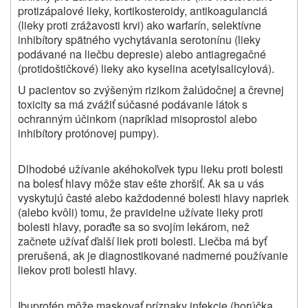
protizápalové lieky, kortikosteroidy, antikoagulanciá
(lieky proti zrážavosti krvi) ako warfarín, selektívne
inhibítory spätného vychytávania serotonínu (lieky
podávané na liečbu depresie) alebo antiagregačné
(protidoštičkové) lieky ako kyselina acetylsalicylová).
U pacientov so zvýšeným rizikom žalúdočnej a črevnej
toxicity sa má zvážiť súčasné podávanie látok s
ochranným účinkom (napríklad misoprostol alebo
inhibítory protónovej pumpy).
Dlhodobé užívanie akéhokoľvek typu lieku proti bolesti
na bolesť hlavy môže stav ešte zhoršiť. Ak sa u vás
vyskytujú časté alebo každodenné bolesti hlavy napriek
(alebo kvôli) tomu, že pravidelne užívate lieky proti
bolesti hlavy, poraďte sa so svojím lekárom, než
začnete užívať ďalší liek proti bolesti. Liečba má byť
prerušená, ak je diagnostikované nadmerné používanie
liekov proti bolesti hlavy.
Ibuprofén môže maskovať príznaky infekcie (horúčka,