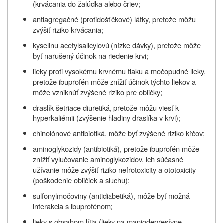
(krvácania do žalúdka alebo čriev;
antiagregačné (protidoštičkové) látky, pretože môžu
zvýšiť riziko krvácania;
kyselinu acetylsalicylovú (nízke dávky), pretože môže
byť narušený účinok na riedenie krvi;
lieky
proti vysokému krvnému tlaku a močopudné lieky,
pretože ibuprofén môže znížiť účinok týchto liekov a
môže vzniknúť zvýšené riziko pre obličky;
draslík šetriace diuretiká, pretože môžu viesť k
hyperkaliémii (zvýšenie hladiny draslíka v krvi);
chinolónové antibiotiká, môže byť zvýšené riziko kŕčov;
aminoglykozidy (antibiotiká), pretože ibuprofén môže
znížiť vylučovanie aminoglykozidov, ich súčasné
užívanie môže zvýšiť riziko nefrotoxicity a ototoxicity
(poškodenie obličiek a sluchu);
sulfonylmočoviny (antidiabetiká), môže byť možná
interakcia s ibuprofénom;
lieky s obsahom lítia (lieky na maniodepresívne