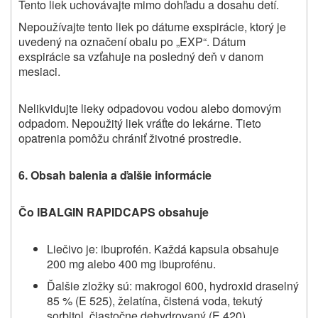
Tento liek uchovávajte mimo dohľadu a dosahu detí.
Nepoužívajte tento liek po dátume exspirácie, ktorý je
uvedený na označení obalu po „EXP“. Dátum
exspirácie sa vzťahuje na posledný deň v danom
mesiaci.
Nelikvidujte lieky odpadovou vodou alebo domovým
odpadom. Nepoužitý liek vráťte do lekárne. Tieto
opatrenia pomôžu chrániť životné prostredie.
6. Obsah balenia a ďalšie informácie
Čo IBALGIN RAPIDCAPS
obsahuje
Liečivo je: ibuprofén. Každá kapsula obsahuje
200 mg alebo 400 mg ibuprofénu.
Ďalšie zložky sú: makrogol 600, hydroxid draselný
85 % (E 525), želatína, čistená voda, tekutý
sorbitol, čiastočne dehydrovaný (E 420),