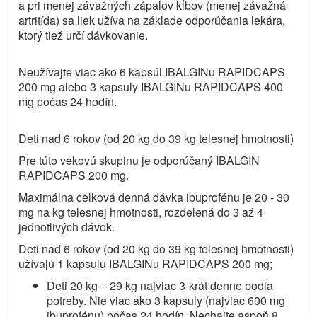
a pri menej závažných zápalov kĺbov (menej závažná
artritída) sa liek užíva na základe odporúčania lekára,
ktorý tiež určí dávkovanie.
Neužívajte viac ako 6 kapsúl IBALGINu RAPIDCAPS
200 mg alebo 3 kapsuly IBALGINu RAPIDCAPS 400
mg počas 24 hodín.
Deti nad 6 rokov (od 20 kg do 39 kg telesnej hmotnosti)
Pre túto vekovú skupinu je odporúčaný IBALGIN
RAPIDCAPS 200 mg.
Maximálna celková denná dávka ibuprofénu je 20 - 30
mg na kg telesnej hmotnosti, rozdelená do 3 až 4
jednotlivých dávok.
Deti nad 6 rokov (od 20 kg do 39 kg telesnej hmotnosti)
užívajú 1 kapsulu
IBALGINu RAPIDCAPS 200 mg;
Deti 20 kg – 29 kg najviac 3-krát denne podľa
potreby. Nie viac ako 3 kapsuly (najviac 600 mg
ibuprofénu) počas 24 hodín. Nechajte aspoň 8