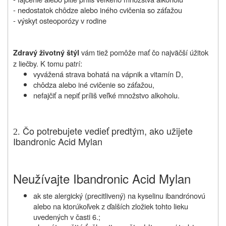
- nedostatok chôdze alebo iného cvičenia so záťažou
- výskyt osteoporózy v rodine
vám tiež pomôže mať čo najväčší úžitok
Zdravý životný štýl
z liečby. K tomu patrí:
vyvážená strava bohatá na vápnik a vitamín D,
chôdza alebo iné cvičenie so záťažou,
nefajčiť a nepiť príliš veľké množstvo alkoholu.
Čo potrebujete vedieť predtým, ako užijete
2.
Ibandronic Acid Mylan
Neužívajte Ibandronic Acid Mylan
ak ste alergický (precitlivený) na kyselinu ibandrónovú
alebo na ktorúkoľvek z ďalších zložiek tohto lieku
uvedených v časti 6.;