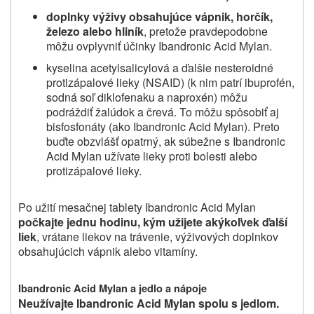
doplnky výživy obsahujúce vápnik, horčík,
železo alebo hliník
, pretože pravdepodobne
môžu ovplyvniť účinky
Ibandronic Acid Mylan
.
kyselina acetylsalicylová a ďalšie nesteroidné
protizápalové lieky (NSAID) (k nim patrí ibuprofén,
sodná soľ diklofenaku a naproxén) môžu
podráždiť žalúdok a črevá. To môžu spôsobiť aj
bisfosfonáty (ako
Ibandronic Acid Mylan
). Preto
buďte obzvlášť opatrný, ak súbežne s
Ibandronic
Acid Mylan
užívate lieky proti bolesti alebo
protizápalové lieky.
Po užití mesačnej tablety
Ibandronic Acid Mylan
počkajte jednu hodinu, kým užijete akýkoľvek ďalší
liek
, vrátane liekov na trávenie, výživových doplnkov
obsahujúcich vápnik alebo vitamíny.
Ibandronic Acid Mylan
a jedlo a nápoje
Neužívajte Ibandronic Acid Mylan
spolu s jedlom.