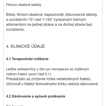
Filmom obalené tablety
Biele, filmom obalené, kapsulovité, bikonvexné tablety,
s označením “G” nad “I-150” vyrazeným čiernym
atramentom na jednej strane a na druhej strane bez
označenia.
KLINICKÉ ÚDAJE
4.
4.1
Terapeutické indikácie
Liečba osteoporózy u žien po menopauze so zvýšeným
rizikom fraktúr (pozri časť 5.1).
Preukázalo sa zníženie rizika vertebrálnych fraktúr,
účinnosť u fraktúr femorálneho krčku nebola stanovená.
4.2
Dávkovanie a spôsob podávania