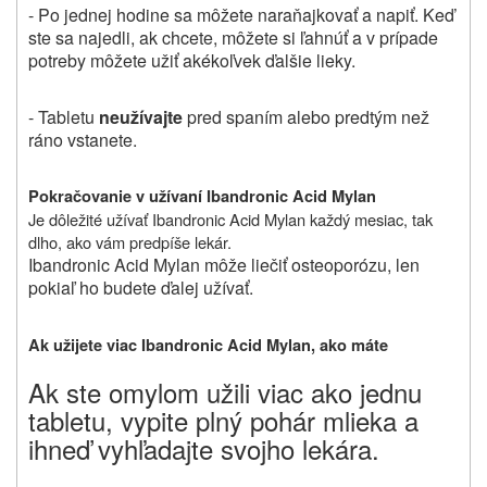
- Po jednej hodine sa môžete naraňajkovať a napiť. Keď
ste sa najedli, ak chcete, môžete si ľahnúť a v prípade
potreby môžete užiť akékoľvek ďalšie lieky.
- Tabletu
neužívajte
pred spaním alebo predtým než
ráno vstanete.
Pokračovanie v užívaní Ibandronic Acid Mylan
Je dôležité užívať Ibandronic Acid Mylan každý mesiac, tak
dlho, ako vám predpíše lekár.
Ibandronic Acid Mylan môže liečiť osteoporózu, len
pokiaľ ho budete ďalej užívať.
Ak užijete viac
Ibandronic Acid Mylan,
ako máte
Ak ste omylom užili viac ako jednu
tabletu
,
vypite plný pohár mlieka a
ihneď vyhľadajte svojho lekára.