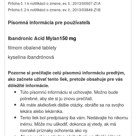
Príloha č. 1 k notifikácii o zmene, ev. č.: 2013/00507-Z1A
Príloha č. 2 k notifikácii o zmene, ev. č.: 2013/03849-Z1B
Písomná informácia pre používateľa
Ibandronic Acid Mylan
150 mg
filmom obalené tablety
kyselina ibandrónová
Pozorne si prečítajte celú písomnú informáciu predtým,
ako začnete užívať tento liek, pretože obsahuje pre vás
dôležité informácie.
Túto písomnú informáciu si uchovajte. Možno bude
potrebné, aby ste si ju znovu prečítali.
Ak máte akékoľvek ďalšie otázky, obráťte sa na svojho
lekára alebo lekárnika.
Tento liek bol predpísaný iba vám. Nedávajte ho nikomu
inému. Môže mu uškodiť, dokonca aj vtedy, ak má
rovnaké príznaky ochorenia ako vy.