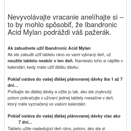
Nevyvolávajte vracanie a
nelíhajte si
–
to by mohlo spôsobiť, že Ibandronic
Acid Mylan podráždi váš pažerák.
Ak zabudnete užiť
Ibandronic Acid Mylan
Ak ste zabudli užiť tabletu ráno vo vami vybraný deň, už
Namiesto toho si nájdite v
neužite tabletu neskôr v ten deň.
kalendári, kedy máte užiť ďalšiu dávku:
Pokiaľ ostáva do vašej ďalšej plánovanej dávky iba 1 až 7
dní…
Počkajte do ďalšej dávky a užite ju tak, ako ste zvyknutý;
potom pokračujte v užívaní jednej tablety mesačne v deň,
ktorý máte vyznačený vo vašom kalendári.
Pokiaľ ostáva do vašej ďalšej plánovanej dávky viac ako
7 dní...
Tabletu užite nasledujúci deň ráno, potom, ako ste si