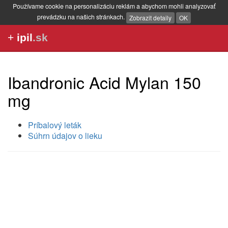
Používame cookie na personalizáciu reklám a abychom mohli analyzovať
prevádzku na našich stránkach.
Zobrazit detaily
OK
+
ipil
.sk
Ibandronic Acid Mylan 150
mg
Príbalový leták
Súhrn údajov o lieku