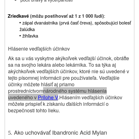
:
Zriedkavé
(môžu postihovať až 1 z 1 000 ľudí)
•
zápal dvanástnika (prvá časť čreva), spôsobujúci bolesť
žalúdka
•
žihľavka
Hlásenie vedľajších účinkov
Ak sa u vás vyskytne akýkoľvek vedľajší účinok, obráťte
sa na svojho lekára alebo lekárnika. To sa týka aj
akýchkoľvek vedľajších účinkov, ktoré nie sú uvedené v
tejto písomnej informácii pre používateľa. Vedľajšie
účinky môžete hlásiť aj priamo
prostredníctvom
národného systému hlásenia
uvedeného v
Prílohe V
.
Hlásením vedľajších účinkov
môžete prispieť k získaniu ďalších informácií o
bezpečnosti tohto lieku.
Ako uchovávať Ibandronic Acid Mylan
5.