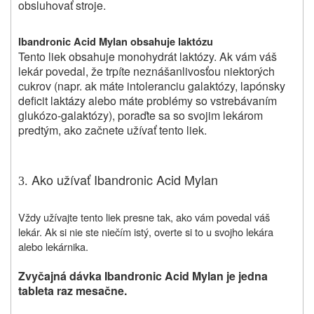
obsluhovať stroje.
Ibandronic Acid Mylan obsahuje laktózu
Tento liek obsahuje monohydrát laktózy. Ak vám váš
lekár povedal, že trpíte neznášanlivosťou niektorých
cukrov (napr. ak máte intoleranciu galaktózy, lapónsky
deficit laktázy alebo máte problémy so vstrebávaním
glukózo-galaktózy), poraďte sa so svojim lekárom
predtým, ako začnete užívať tento liek.
Ako užívať Ibandronic Acid Mylan
3.
Vždy užívajte tento liek presne tak, ako vám povedal váš
lekár. Ak si nie ste niečím istý, overte si to u svojho lekára
alebo lekárnika.
Zvyčajná dávka
Ibandronic Acid Mylan je
jedna
tableta raz mesačne.