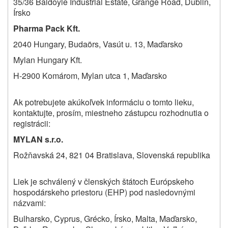
35/36 Baldoyle Industrial Estate, Grange Road, Dublin,
Írsko
Pharma Pack Kft.
2040 Hungary, Budaörs, Vasút u. 13, Maďarsko
Mylan Hungary Kft.
H-2900 Komárom, Mylan utca 1, Maďarsko
Ak potrebujete akúkoľvek informáciu o tomto lieku,
kontaktujte, prosím, miestneho zástupcu rozhodnutia o
registrácii:
MYLAN s.r.o.
Rožňavská 24, 821 04 Bratislava, Slovenská republika
Liek je schválený v členských štátoch Európskeho
hospodárskeho priestoru (EHP) pod nasledovnými
názvami:
Bulharsko, Cyprus, Grécko, Írsko, Malta, Maďarsko,