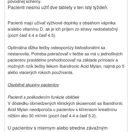
pôvodnej schémy.
Pacienti nesmú užiť dve tablety v ten istý týždeň.
Pacienti majú užívať výživové doplnky s obsahom vápnika
a/alebo vitamínu D, ak je ich príjem zo stravy nedostatočný
(pozri časť 4.4 a časť 4.5).
Optimálna dĺžka liečby osteoporózy bisfosfonátmi sa
nestanovila. Potreba pokračovať v liečbe sa má u jednotlivých
pacientov pravidelne prehodnocovať na základe prínosov a
možných rizík liečby liekom
Ibandronic Acid Mylan
, najmä po 5
alebo viacerých rokoch používania.
Osobitné skupiny pacientov
Pacienti s poškodením funkcie obličiek
V dôsledku obmedzených klinických skúseností sa Ibandronic
Acid Mylan neodporúča u pacientov s klírensom kreatinínu
nižším ako 30 ml/min (pozri časť 4.4 a časť 5.2).
U pacientov s miernym alebo stredne závažným