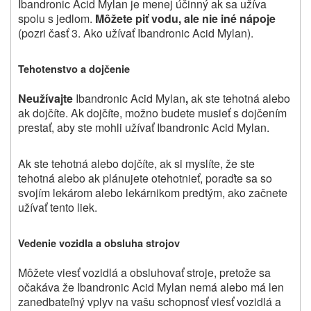
Ibandronic Acid Mylan
je menej účinný ak sa užíva
spolu s jedlom.
Môžete piť vodu, ale nie iné nápoje
(pozri časť 3. Ako užívať Ibandronic Acid Mylan).
Tehotenstvo a dojčenie
Neužívajte
Ibandronic Acid Mylan
,
ak ste tehotná alebo
ak dojčíte. Ak dojčíte, možno budete musieť s dojčením
prestať, aby ste mohli užívať Ibandronic Acid Mylan.
Ak ste tehotná alebo dojčíte, ak si myslíte, že ste
tehotná alebo ak plánujete otehotnieť, poraďte sa so
svojím lekárom alebo lekárnikom predtým, ako začnete
užívať tento liek.
Vedenie vozidla a obsluha strojov
Môžete viesť vozidlá a obsluhovať stroje, pretože sa
očakáva že Ibandronic Acid Mylan nemá alebo má len
zanedbateľný vplyv na vašu schopnosť viesť vozidlá a