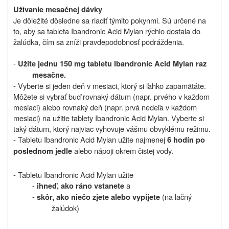
Užívanie mesačnej dávky
Je dôležité dôsledne sa riadiť týmito pokynmi. Sú určené na
to, aby sa tableta Ibandronic Acid Mylan rýchlo dostala do
žalúdka, čím sa zníži pravdepodobnosť podráždenia.
-
Užite jednu 150 mg tabletu Ibandronic Acid Mylan raz
mesačne.
-
Vyberte si jeden deň v mesiaci
, ktorý si ľahko zapamätáte.
Môžete si vybrať buď rovnaký dátum (napr. prvého v každom
mesiaci) alebo rovnaký deň (napr. prvá nedeľa v každom
mesiaci) na užitie tablety Ibandronic Acid Mylan. Vyberte si
taký dátum, ktorý najviac vyhovuje vášmu obvyklému režimu.
- Tabletu Ibandronic Acid Mylan užite najmenej
6 hodín po
alebo nápoji okrem čistej vody.
poslednom jedle
- Tabletu Ibandronic Acid Mylan užite
-
a
ihneď, ako ráno vstanete
-
(na lačný
skôr, ako niečo zjete alebo vypijete
žalúdok)