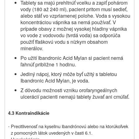
Tablety sa majú prehltnúť vcelku a zapiť pohárom
vody (180 až 240 ml), pacient pritom musí sedieť,
alebo stáť vo vzpriamenej polohe. Voda s vysokou
koncentráciou vápnika sa nemá používať. V
prípade obavy z možnej vysokej hladiny vápnika
vo vode z vodovodu (tvrdá voda) sa odporúča
použiť fľaškovú vodu s nízkym obsahom
minerálov.
Po užití Ibandronic Acid Mylan si pacient nemá
ľahnúť približne 1 hodinu.
Jediný nápoj, ktorý môže byť užitý s tabletou
Ibandronic Acid Mylan, je voda.
Z dôvodu možnosti vzniku orofaryngeálnych
ulcerácií pacienti nemajú tablety žuvať ani cmúľať.
4.3
Kontraindikácie
- Precitlivenosť na kyselinu ibandrónovú alebo na ktorúkoľvek
z pomocných látok uvedených v časti 6.1.