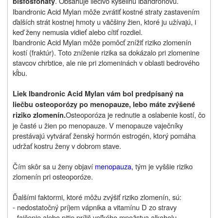
. Obsahuje liečivo kyselinu ibandrónovú.
bisfosfonáty
Ibandronic Acid Mylan môže zvrátiť kostné straty zastavením
ďalších strát kostnej hmoty u väčšiny žien, ktoré ju užívajú, i
keď ženy nemusia vidieť alebo cítiť rozdiel.
Ibandronic Acid Mylan môže pomôcť znížiť riziko zlomenín
kostí (fraktúr). Toto zníženie rizika sa dokázalo pri zlomenine
stavcov chrbtice, ale nie pri zlomeninách v oblasti bedrového
kĺbu.
Liek Ibandronic Acid Mylan vám bol predpísaný na
liečbu osteoporózy po menopauze, lebo máte zvýšené
Osteoporóza je rednutie a oslabenie kostí, čo
riziko zlomenín.
je časté u žien po menopauze. V menopauze vaječníky
prestávajú vytvárať ženský hormón estrogén, ktorý pomáha
udržať kostru ženy v dobrom stave.
Čím skôr sa u ženy objaví
menopauza
, tým je vyššie riziko
zlomenín pri osteoporóze.
Ďalšími faktormi, ktoré môžu zvýšiť riziko zlomenín, sú:
- nedostatočný príjem vápnika a vitamínu D zo stravy
- fajčenie alebo pitie príliš veľkého množstva alkoholu