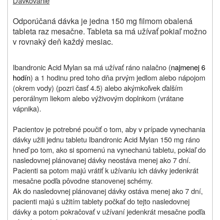
Dávkovanie
Odporúčaná dávka je jedna 150 mg filmom obalená
tableta raz mesačne. Tableta sa má užívať pokiaľ možno
v rovnaký deň každý mesiac.
Ibandronic Acid Mylan sa má užívať ráno nalačno (
najmenej 6
hodín
) a 1 hodinu pred toho dňa prvým jedlom alebo nápojom
(okrem vody) (pozri časť 4.5) alebo akýmkoľvek ďalším
perorálnym liekom alebo výživovým doplnkom (vrátane
vápnika).
Pacientov je potrebné poučiť o tom, aby v prípade vynechania
dávky užili jednu tabletu Ibandronic Acid Mylan 150 mg ráno
hneď po tom, ako si spomenú na vynechanú tabletu, pokiaľ do
nasledovnej plánovanej dávky neostáva menej ako 7 dní.
Pacienti sa potom majú vrátiť k užívaniu ich dávky jedenkrát
mesačne podľa pôvodne stanovenej schémy.
Ak do nasledovnej plánovanej dávky ostáva menej ako 7 dní,
pacienti majú s užitím tablety počkať do tejto nasledovnej
dávky a potom pokračovať v užívaní jedenkrát mesačne podľa