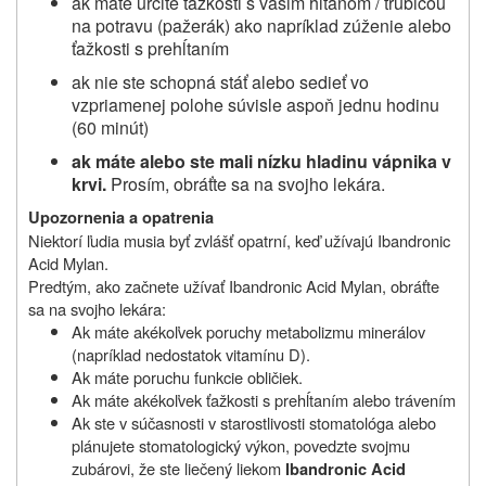
ak máte určité ťažkosti s vašim hltanom / trubicou
na potravu (pažerák) ako napríklad zúženie alebo
ťažkosti s prehĺtaním
ak nie ste schopná stáť alebo sedieť vo
vzpriamenej polohe súvisle aspoň jednu hodinu
(60 minút)
ak máte alebo ste mali nízku hladinu vápnika v
krvi.
Prosím, obráťte sa na svojho lekára.
Upozornenia a opatrenia
Niektorí ľudia musia byť zvlášť opatrní, keď užívajú
Ibandronic
Acid Mylan.
Predtým, ako začnete užívať
Ibandronic Acid Mylan
, obráťte
sa na svojho lekára:
Ak máte akékoľvek poruchy metabolizmu minerálov
(napríklad nedostatok vitamínu D).
Ak máte poruchu funkcie obličiek.
Ak máte akékoľvek ťažkosti s prehĺtaním alebo trávením
Ak ste v súčasnosti v starostlivosti stomatológa alebo
plánujete stomatologický výkon, povedzte svojmu
zubárovi, že ste liečený liekom
Ibandronic Acid