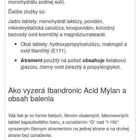
monohydrátu sodnej soli).
Ďalšie zložky sú:
Jadro tablety: monohydrát laktózy, povidón,
mikrokryštalická celulóza, krospovidón, koloidný
bezvodý oxid kremičitý a magnéziumstearát.
Obal tablety:
hydroxypropylcelulózu, makrogol a
oxid titaničitý (E171).
Atrament
použitý na potlač
obsahuje
šelakovú
glazúru, čierny oxid železitý a propylénglykol.
Ako vyzerá Ibandronic Acid Mylan a
obsah balenia
Váš liek je vo forme bielych, filmom obalených, bikonvexných
tabliet kapsulovitého tvaru, s označením “G” nad “I-150”
vyrazeným čiernym atramentom na jednej strane a na druhej
strane bez označenia.