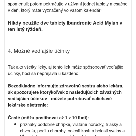
spomenuli; potom pokračujte v užívaní jednej tablety mesačne
v deň, ktorý máte vyznačený vo vašom kalendári.
Nikdy neužite dve tablety
Ibandronic Acid Mylan
v
ten istý týždeň.
Možné vedľajšie účinky
4.
Tak ako všetky lieky, aj tento liek môže spôsobovať vedľajšie
účinky, hoci sa neprejavia u každého.
Bezodkladne informujte zdravotnú sestru alebo lekára,
ak spozorujete ktorýkoľvek z nasledujúcich závažných
vedľajších účinkov - môžete potrebovať naliehavé
lekárske ošetrenie:
Časté (môžu postihovať až 1 z 10 ľudí):
príznaky podobné chrípke, vrátane horúčky, triašky a
chvenia, pocitu choroby, bolesti kostí a bolesti svalov a