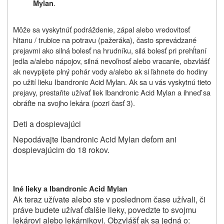
.
Mylan
Môže sa vyskytnúť podráždenie, zápal alebo vredovitosť
hltanu / trubice na potravu (pažeráka), často sprevádzané
prejavmi ako silná bolesť na hrudníku, silá bolesť pri prehĺtaní
jedla a/alebo nápojov, silná nevoľnosť alebo vracanie, obzvlášť
ak nevypijete plný pohár vody a/alebo ak si ľahnete do hodiny
po užití lieku Ibandronic Acid Mylan. Ak sa u vás vyskytnú tieto
prejavy, prestaňte užívať liek Ibandronic Acid Mylan a ihneď sa
obráťte na svojho lekára (pozri časť 3).
Deti a dospievajúci
Nepodávajte Ibandronic Acid Mylan deťom ani
dospievajúcim do 18 rokov.
Iné lieky a
Ibandronic Acid Mylan
Ak teraz užívate alebo ste v poslednom čase užívali, či
práve budete užívať ďalšie lieky, povedzte to svojmu
lekárovi alebo lekárnikovi. Obzvlášť ak sa jedná o: