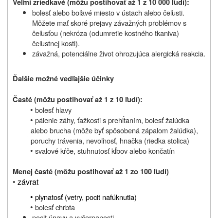
Veľmi zriedkavé (môžu postihovať až 1 z 10 000 ľudí):
bolesť alebo boľavé miesto v ústach alebo čeľusti.
Môžete mať skoré prejavy závažných problémov s
čeľusťou (nekróza (odumretie kostného tkaniva)
čeľustnej kosti).
závažná, potenciálne život ohrozujúca alergická reakcia.
Ďalšie možné vedľajšie účinky
Časté
(môžu postihovať až 1 z 10 ľudí):
•
bolesť hlavy
•
pálenie záhy, ťažkosti s prehĺtaním, bolesť žalúdka
alebo brucha (môže byť spôsobená zápalom žalúdka),
poruchy trávenia, nevoľnosť, hnačka (riedka stolica)
•
svalové kŕče, stuhnutosť kĺbov alebo končatín
Menej časté
(môžu postihovať až 1 zo 100 ľudí)
•
závrat
•
plynatosť (vetry, pocit nafúknutia)
•
bolesť chrbta
pocit únavy a vyčerpanosti