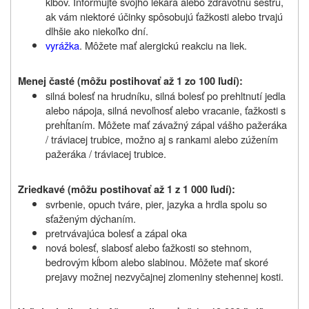
kĺbov. Informujte svojho lekára alebo zdravotnú sestru,
ak vám niektoré účinky spôsobujú ťažkosti alebo trvajú
dlhšie ako niekoľko dní.
vyrážka
. Môžete mať alergickú reakciu na liek.
Menej časté (môžu postihovať až 1 zo 100 ľudí):
silná bolesť na hrudníku, silná bolesť po prehltnutí jedla
alebo nápoja, silná nevoľnosť alebo vracanie, ťažkosti s
prehĺtaním. Môžete mať závažný zápal vášho pažeráka
/ tráviacej trubice, možno aj s rankami alebo zúžením
pažeráka / tráviacej trubice.
Zriedkavé (môžu postihovať až 1 z 1 000 ľudí):
svrbenie, opuch tváre, pier, jazyka a hrdla spolu so
sťaženým dýchaním.
pretrvávajúca bolesť a zápal oka
nová bolesť, slabosť alebo ťažkosti so stehnom,
bedrovým kĺbom alebo slabinou. Môžete mať skoré
prejavy možnej nezvyčajnej zlomeniny stehennej kosti.