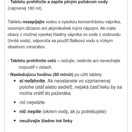
-
Tabletu prehltnite a zapite plným pohárom vody
(najmenej 180 ml).
Tabletu
vodou s vysokou koncentráciou vápnika,
nezapíjajte
ovocným džúsom ani akýmikoľvek inými nápojmi. Ak máte
obavy z možnej vysokej hladiny vápnika vo vode z vodovodu
(tvrdá voda), odporúča sa použiť fľaškovú vodu s nízkym
obsahom minerálov.
-
nežujte, nelámte ani nenechajte
Tabletu prehltnite celú –
rozpustiť v ústach.
-
po užití tablety
Nasledujúcu
hodinu (60 minút)
si neľahnite
. Ak neostanete vo vzpriamenej
polohe (stáť alebo sedieť), nejaká časť lieku by sa
mohla vrátiť do pažeráka
nič nejedzte
nič nepite
(okrem vody, ak ju potrebujete)
neužívajte žiadne iné lieky