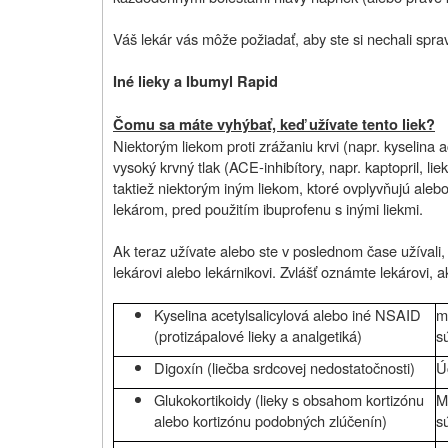
Váš lekár vás môže požiadať, aby ste si nechali spra
Iné lieky a Ibumyl Rapid
Čomu sa máte vyhýbať, keď užívate tento liek?
Niektorým liekom proti zrážaniu krvi (napr. kyselina a
vysoký krvný tlak (ACE-inhibítory, napr. kaptopril, li
taktiež niektorým iným liekom, ktoré ovplyvňujú ale
lekárom, pred použitím ibuprofenu s inými liekmi.
Ak teraz užívate alebo ste v poslednom čase užívali, 
lekárovi alebo lekárnikovi. Zvlášť oznámte lekárovi, a
Kyselina acetylsalicylová alebo iné NSAID
m
(protizápalové lieky a analgetiká)
s
Digoxín (liečba srdcovej nedostatočnosti)
Ú
Glukokortikoidy (lieky s obsahom kortizónu
M
alebo kortizónu podobných zlúčenín)
s