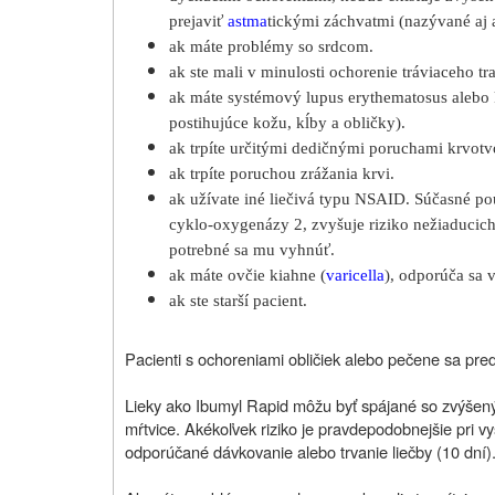
prejaviť
astma
tickými záchvatmi (nazývané aj 
ak máte problémy so srdcom.
ak ste mali v minulosti ochorenie tráviaceho tr
ak máte systémový lupus erythematosus alebo
postihujúce kožu, kĺby a obličky).
ak trpíte určitými dedičnými poruchami krvotv
ak trpíte poruchou zrážania krvi.
ak užívate iné liečivá typu NSAID. Súčasné pou
cyklo‑oxygenázy 2, zvyšuje riziko nežiaducich 
potrebné sa mu vyhnúť.
ak máte ovčie kiahne (
varicella
), odporúča sa 
ak ste starší pacient.
Pacienti s ochoreniami obličiek alebo pečene sa pre
Lieky ako Ibumyl Rapid môžu byť spájané so zvýšeným
mŕtvice. Akékoľvek riziko je pravdepodobnejšie pri 
odporúčané dávkovanie alebo trvanie liečby (10 dní)