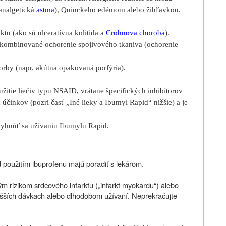
analgetická
astma
), Quinckeho edémom alebo žihľavkou.
aktu (ako sú ulceratívna kolitída a
Crohnova choroba
).
 kombinované ochorenie spojivového tkaniva (ochorenie
orby (napr. akútna opakovaná porfýria).
žitie liečiv typu NSAID, vrátane špecifických inhibítorov
účinkov (pozri časť „Iné lieky a Ibumyl Rapid“ nižšie) a je
vyhnúť sa užívaniu Ibumylu Rapid.
d použitím ibuprofenu majú poradiť s lekárom.
 rizikom srdcového infarktu („infarkt myokardu“) alebo
vyšších dávkach alebo dlhodobom užívaní. Neprekračujte
.