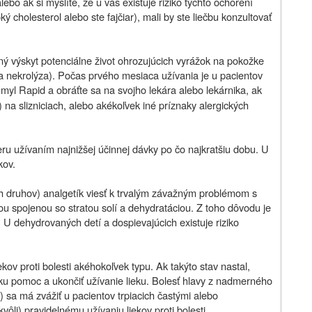
bo ak si myslíte, že u vás existuje riziko týchto ochorení
ý cholesterol alebo ste fajčiar), mali by ste liečbu konzultovať
ný výskyt potenciálne život ohrozujúcich vyrážok na pokožke
 nekrolýza). Počas prvého mesiaca užívania je u pacientov
umyl Rapid a obráťte sa na svojho lekára alebo lekárnika, ak
 na slizniciach, alebo akékoľvek iné príznaky alergických
u užívaním najnižšej účinnej dávky po čo najkratšiu dobu. U
kov.
h druhov) analgetík viesť k trvalým závažným problémom s
ou spojenou so stratou solí a dehydratáciou. Z toho dôvodu je
U dehydrovaných detí a dospievajúcich existuje riziko
ov proti bolesti akéhokoľvek typu. Ak takýto stav nastal,
sku pomoc a ukončiť užívanie lieku. Bolesť hlavy z nadmerného
sa má zvážiť u pacientov trpiacich častými alebo
ôli) pravidelnému užívaniu liekov proti bolesti.