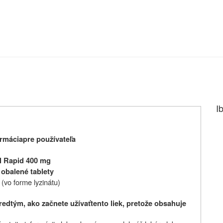
I
rmácia
pre používateľa
l Rapid 400 mg
 obalené tablety
 (vo forme lyzinátu)
redtým, ako začnete užívať
tento liek, pretože obsahuje