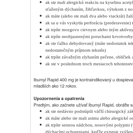
ak ste mali alergickú reakciu na kyselinu ace
sťaženým dýchaním, žihľavkou, výtokom z no
ak máte (alebo ste mali dva alebo viackrát) ž
ak sa u vás vyskytla perforácia (prederavenie)
ak trpíte mozgovo cievnym alebo iným aktív
ak trpíte neobjasnenými poruchami krvotvorby
ak ste ťažko dehydrovaný (máte nedostatok te
nedostatočným príjmom tekutín)
ak trpíte závažným zlyhaním pečene, obličiek 
ak ste v poslednom troch mesiacoch tehotenst
Ibumyl Rapid 400 mg je kontraindikovaný u dospieva
mladších ako 12 rokov.
Upozornenia a opatrenia
Predtým, ako začnete užívať Ibumyl Rapid, obráťte sa
ak ste nedávno podstúpili väčší chirurgický zá
ak máte alebo ste mali astmu alebo alergické 
ak trpíte sennou nádchou, nosovými polypmi (
dýchacími ochoreniami, keďže existuje zvýšené