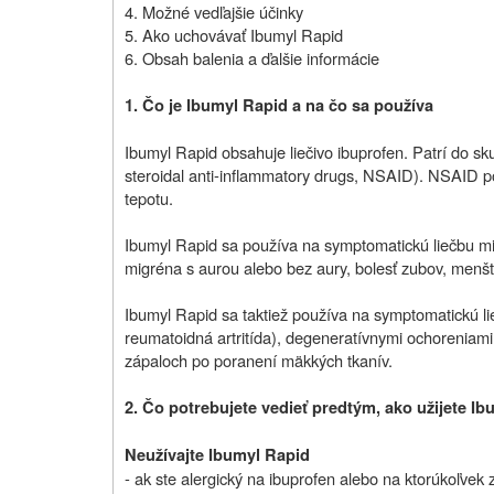
4.
Možné vedľajšie účinky
5.
Ako uchovávať Ibumyl Rapid
6.
Obsah balenia a ďalšie informácie
1.
Čo je Ibumyl Rapid a na čo sa používa
Ibumyl Rapid obsahuje liečivo ibuprofen. Patrí do sk
steroidal anti-inflammatory drugs,
NSAID). NSAID pos
tepotu.
Ibumyl Rapid sa používa na symptomatickú liečbu mier
migréna s aurou alebo bez aury, bolesť zubov, menšt
Ibumyl Rapid sa taktiež používa na symptomatickú li
reumatoidná artritída), degeneratívnymi ochoreniami 
zápaloch po poranení mäkkých tkanív.
2.
Čo potrebujete vedieť predtým, ako užijete I
Neužívajte Ibumyl Rapid
-
ak ste alergický na ibuprofen alebo na ktorúkoľvek z