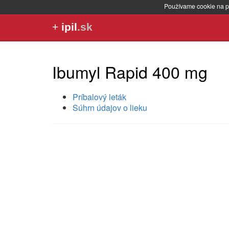
Používame cookie na p
+
ipil
.sk
Ibumyl Rapid 400 mg
Príbalový leták
Súhrn údajov o lieku