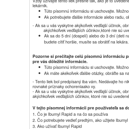
Vždy užívajte tento liek presne tak, ako je to uveden
lekárnik
.
Túto písomnú informáciu si uschovajte.
Možno 
Ak potrebujete ďalšie informácie alebo radu, o
-
Ak sa u vás vyskytne akýkoľvek vedľajší účinok, obrá
akýchkoľvek vedľajších účinkov
,
ktoré nie sú uv
Ak sa do 5 dní (dospelí) alebo do 3 dní (deti 
budete cítiť horšie
, musíte
sa obrátiť na
lekára.
Pozorne si prečítajte celú písomnú informáciu
p
pre vás dôležité informácie
.
Túto písomnú informáciu si uschovajte. Možno b
Ak máte akékoľvek ďalšie otázky, obráťte sa na
- Tento liek bol predpísaný
iba vám
. Nedávajte ho n
rovnaké príznaky
ochorenia
ako vy.
- Ak sa u vás vyskytne akýkoľvek vedľajší účinok, obr
akýchkoľvek vedľajších účinkov, ktoré nie sú uvedené 
V tejto písomnej informácii pre používateľa sa d
1.
Čo je Ibumyl Rapid a na čo sa používa
2.
Čo potrebujete vedieť predtým, ako užijete Ibumyl
3.
Ako užívať Ibumyl Rapid