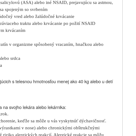
tylsalicylovú (ASA) alebo iné NSAID, prejavujúcu sa astmou,
sa spojeným so svrbením
alúdočný vred alebo žalúdočné krvácanie
 tráviaceho traktu alebo krvácanie po požití NSAID
nym krvácaním
kutín v organizme spôsobený vracaním, hnačkou alebo
alebo srdca
va
júcich s telesnou hmotnosťou menej ako 40 kg alebo u detí
 na svojho lekára alebo lekárnika:
krok.
ochorenie, keďže sa môže u vás vyskytnúť dýchavičnosť.
výrastkami v nose) alebo chronickými obštrukčnými
 riziko alergických reakcií. Alergické reakcie sa môžu