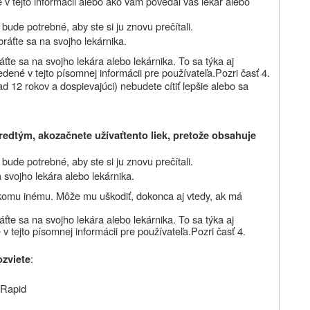
é v tejto informácii alebo ako vám povedal váš lekár alebo
bude potrebné, aby ste si ju znovu prečítali.
bráťte sa na svojho lekárnika.
ťte sa na svojho lekára alebo lekárnika. To sa týka aj
edené v tejto písomnej informácii pre používateľa.
Pozri časť 4.
nad 12 rokov a dospievajúci)
nebudete cítiť lepšie
alebo sa
redtým, ako
začnete užívať
tento liek
, pretože obsahuje
ude potrebné, aby ste si ju znovu prečítali.
 svojho lekára alebo lekárnika.
ikomu inému. Môže mu uškodiť, dokonca aj vtedy, ak má
áťte sa na svojho lekára
alebo
lekárnika. To sa týka aj
v tejto písomnej informácii pre používateľa.
Pozri časť 4.
:
ozviete
 Rapid