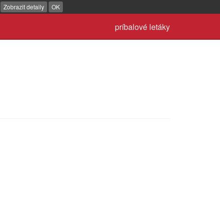
.
Zobrazit detaily
OK
príbalové letáky