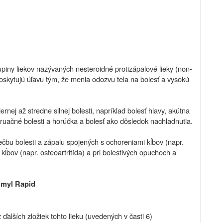
upiny liekov nazývaných nesteroidné protizápalové lieky (
non-
kytujú úľavu tým, že menia odozvu tela na bolesť a vysokú
nej až stredne silnej bolesti, napríklad bolesť hlavy, akútna
ruačné bolesti a horúčka a bolesť ako dôsledok nachladnutia.
ečbu bolesti a zápalu spojených s ochoreniami kĺbov (napr.
kĺbov (napr. osteoartritída) a pri bolestivých opuchoch a
bumyl Rapid
 ďalších zložiek tohto lieku (uvedených v časti 6)