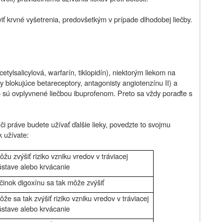
viť krvné vyšetrenia, predovšetkým v prípade dlhodobej liečby.
cetylsalicylová, warfarín, tiklopidín), niektorým liekom na
eky blokujúce betareceptory, antagonisty angiotenzínu II) a
bo sú ovplyvnené liečbou ibuprofenom. Preto sa vždy poraďte s
či práve budete užívať ďalšie lieky, povedzte to svojmu
k užívate:
ôžu zvýšiť riziko vzniku vredov v tráviacej
ústave alebo krvácanie
činok digoxínu sa tak môže zvýšiť
ôže sa tak zvýšiť riziko vzniku vredov v tráviacej
ústave alebo krvácanie