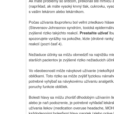
Ak máte problémy so srdcom, prekonali ste mŕtvicu ale
(napríklad, ak máte vysoký krvný tlak, cukrovku, vysok
s vašim lekárom alebo lekárnikom.
Počas užívania ibuprofenu bol veľmi zriedkavo hláse
(Stevensov-Johnsonov syndróm, toxická epidermálna
zvýšené riziko takýchto reakcií.
Ib
Prestaňte užívať
spozorujete vyrážky na pokožke, lézie (drobné ranky)
reakcií (pozri časť 4).
Nežiaduce účinky sa môžu obmedziť na najnižšiu mier
starších pacientov je zvýšené riziko nežiaducich účin
Vo všeobecnosti môže návykové užívanie (niekoľkýc
obličkami. Toto riziko sa môže zvýšiť fyzickou námah
potrebné vyhýbať sa návykovému užívaniu analgetík. 
poruchy funkcie obličiek.
Bolesti hlavy sa môžu zhoršiť dlhodobým užívaním liek
alebo je naň podozrenie, je potrebné vyhľadať lekár
užívania liekov (
medication overuse headache,
MOH) 
každodennými bolesťami hlavy napriek (alebo práve kv