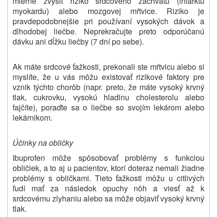
mierne zvýšiť riziko srdcového záchvatu (infarktu
myokardu) alebo mozgovej mŕtvice. Riziko je
pravdepodobnejšie pri používaní vysokých dávok a
dlhodobej liečbe. Neprekračujte preto odporúčanú
dávku ani dĺžku liečby (7 dní po sebe).
Ak máte srdcové ťažkosti, prekonali ste mŕtvicu alebo si
myslíte, že u vás môžu existovať rizikové faktory pre
vznik týchto chorôb (napr. preto, že máte vysoký krvný
tlak, cukrovku, vysokú hladinu cholesterolu alebo
fajčíte), poraďte sa o liečbe so svojím lekárom alebo
lekárnikom.
Účinky na obličky
Ibuprofen môže spôsobovať problémy s funkciou
obličiek, a to aj u pacientov, ktorí doteraz nemali žiadne
problémy s obličkami. Tieto ťažkosti môžu u citlivých
ľudí mať za následok opuchy nôh a viesť až k
srdcovému zlyhaniu alebo sa môže objaviť vysoký krvný
tlak.