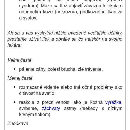
syndróm). Môže sa tiež objaviť závažná infekcia s
odumretím kože (nekrózou), podkožného tkaniva
a svalov.
Ak sa u vás vyskytnú nižšie uvedené vedľajšie účinky,
prestaňte užívať liek a obráťte sa čo najskôr na svojho
lekára:
Veľmi časté
pálenie záhy, bolesť brucha, zlé trávenie.
Menej časté
rozmazané videnie alebo iné očné problémy ako
citlivosť na svetlo
reakcie z precitlivenosti ako je kožná
vyrážka
,
svrbenie,
záchvaty
astmy (niekedy s nízkym
krvným tlakom).
Zriedkavé