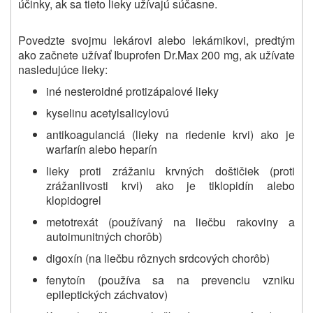
účinky, ak sa tieto lieky užívajú súčasne.
Povedzte svojmu lekárovi alebo lekárnikovi, predtým
ako začnete užívať Ibuprofen Dr.Max 200 mg, ak užívate
nasledujúce lieky:
iné nesteroidné protizápalové lieky
kyselinu acetylsalicylovú
antikoagulanciá (lieky na riedenie krvi) ako je
warfarín alebo heparín
lieky proti zrážaniu krvných doštičiek (proti
zrážanlivosti krvi) ako je tiklopidín alebo
klopidogrel
metotrexát (používaný na liečbu rakoviny a
autoimunitných chorôb)
digoxín (na liečbu rôznych srdcových chorôb)
fenytoín (používa sa na prevenciu vzniku
epileptických záchvatov)