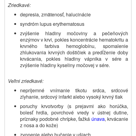
Zriedkavé:
depresia, zmätenosť, halucinácie
syndróm lupus erythematosus
zvýšenie hladiny močoviny a pečeňových
enzýmov v krvi, pokles koncentrácie hematokritu a
krvného farbiva hemoglobínu, spomalenie
zhlukovania krvných doštičiek a predĺženie doby
krvácania, pokles hladiny vápnika v sére a
zvýšenie hladiny kyseliny močovej v sére.
Veľmi zriedkavé:
nepríjemné vnímanie tlkotu srdca, srdcové
zlyhanie, srdcový infarkt alebo vysoký krvný tlak
poruchy krvotvorby (s prejavmi ako horúčka,
bolesť hrdla, povrchové vredy v ústnej dutine,
príznaky podobné chrípke, ťažká
únava
, krvácanie
z nosa a do kože)
zvonenie alebo hučanie v ušiach