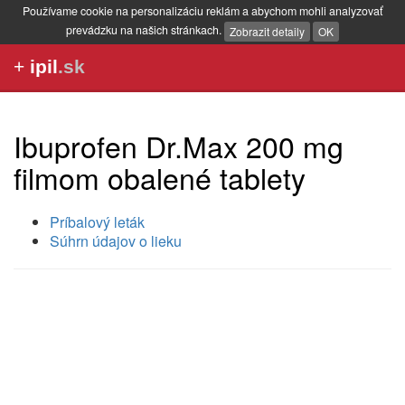
Používame cookie na personalizáciu reklám a abychom mohli analyzovať
prevádzku na našich stránkach.
Zobrazit detaily
OK
+
ipil
.sk
Ibuprofen Dr.Max 200 mg
filmom obalené tablety
Príbalový leták
Súhrn údajov o lieku