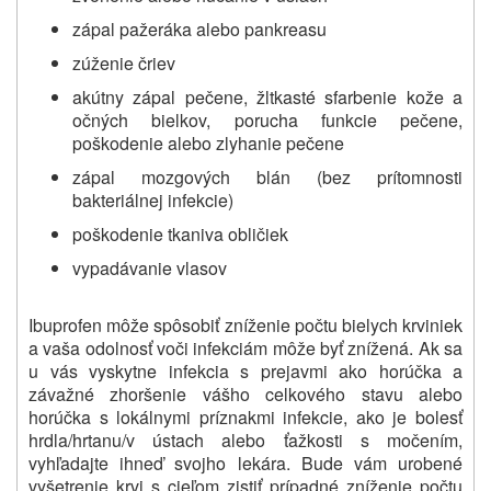
zápal pažeráka alebo pankreasu
zúženie čriev
akútny zápal pečene, žltkasté sfarbenie kože a
očných bielkov, porucha funkcie pečene,
poškodenie alebo zlyhanie pečene
zápal mozgových blán (bez prítomnosti
bakteriálnej infekcie)
poškodenie tkaniva obličiek
vypadávanie vlasov
Ibuprofen môže spôsobiť zníženie počtu bielych krviniek
a vaša odolnosť voči infekciám môže byť znížená. Ak sa
u vás vyskytne infekcia s prejavmi ako horúčka a
závažné zhoršenie vášho celkového stavu alebo
horúčka s lokálnymi príznakmi infekcie, ako je bolesť
hrdla/hrtanu/v ústach alebo ťažkosti s močením,
vyhľadajte ihneď svojho lekára. Bude vám urobené
vyšetrenie krvi s cieľom zistiť prípadné zníženie počtu