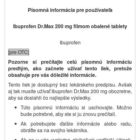
Písomná informácia pre používateľa
Ibuprofen Dr.Max 200 mg filmom obalené tablety
Ibuprofen
[pre OTC]
Pozorne si prečítajte celú písomnú informáciu
predtým, ako
začnete užívať
tento liek
, pretože
obsahuje pre vás dôležité informácie
.
Tento liek je dostupný bez lekárskeho predpisu. Avšak
aj tak musíte užívať Ibuprofen Dr.Max 200 mg obozretne,
aby sa dosiahli čo najlepšie výsledky.
Túto písomnú informáciu si uschovajte. Možno
bude potrebné, aby ste si ju znovu prečítali.
Ak potrebujete ďalšie informácie alebo radu,
obráťte sa na svojho lekárnika.
Ak sa u vás vyskytne akýkoľvek vedľajší účinok,