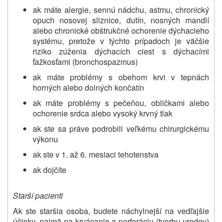
ak máte alergie, sennú nádchu, astmu, chronický
opuch nosovej sliznice, dutín, nosných mandlí
alebo chronické obštrukčné ochorenie dýchacieho
systému, pretože v týchto prípadoch je väčšie
riziko zúženia dýchacích ciest s dýchacími
ťažkosťami (bronchospazmus)
ak máte problémy s obehom krvi v tepnách
horných alebo dolných končatín
ak máte problémy s pečeňou, obličkami alebo
ochorenie srdca alebo vysoký krvný tlak
ak ste sa práve podrobili veľkému chirurgickému
výkonu
ak ste v 1. až 6. mesiaci tehotenstva
ak dojčíte
Starší pacienti
Ak ste staršia osoba, budete náchylnejší na vedľajšie
účinky, najmä na krvácanie a perforáciu (tvorbu vredov)