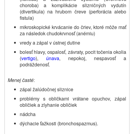
choroba) a komplikácie slizničných vydutín
(divertikula) na hrubom čreve (perforácia alebo
fistula)
mikroskopické krvácanie do čriev, ktoré môže mať
za následok chudokrvnosť (anémiu)
vredy a zápal v ústnej dutine
bolesť hlavy, ospalosť, závraty, pocit točenia okolia
(
vertigo
),
únava
, nepokoj, nespavosť a
podráždenosť.
Menej časté
:
zápal žalúdočnej sliznice
problémy s obličkami vrátane opuchov, zápal
obličiek a zlyhanie obličiek
nádcha
dýchacie ťažkosti (bronchospazmus).