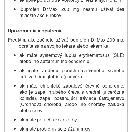
Ibuprofen Dr.Max 200 mg nesmú užívať deti
mladšie ako 6 rokov.
Upozornenia a opatrenia
Predtým, ako začnete užívať Ibuprofen Dr.Max 200 mg,
obráťte sa na svojho lekára alebo lekárnika:
ak máte systémový lupus erythematosus (SLE)
alebo iné autoimunitné ochorenie
ak máte vrodenú poruchu červeného krvného
farbiva hemoglobínu (porfýria)
ak máte chronické zápalové črevné ochorenie,
ako je zápal hrubého čreva s vredmi (ulcerózna
kolitída), zápal postihujúci tráviace ústrojenstvo
(Crohnova choroba) alebo iné choroby žalúdka
alebo čriev
ak máte poruchu krvotvorby
ak máte problémy so zrážaním krvi