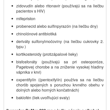
zidovudín alebo ritonavir (používajú sa na liečbu
pacientov s HIV)
mifepriston
probenecid alebo sulfinpyrazón (na liečbu dny)
chinolónové antibiotiká
deriváty sulfonylmočoviny (na liečbu cukrovky 2.
typu )
kortikosteroidy (protizápalové lieky)
bisfosfonáty (používajú sa pri osteoporóze,
Pagetovej chorobe a na zníženie vysokej hladiny
vápnika v krvi)
oxpentifylín ((pentoxifylín) používa sa na liečbu
chorôb spojených s poruchou krvného obehu v
dolných alebo horných končatinách)
baklofén (liek uvoľňujúci svaly)