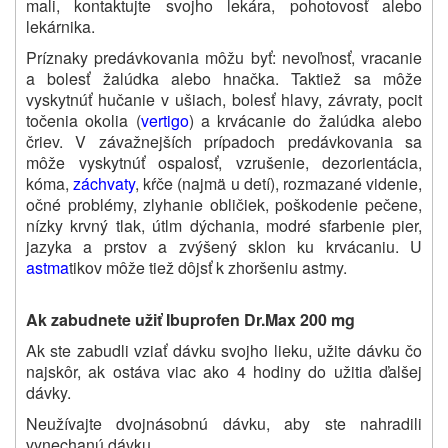
mali, kontaktujte svojho lekára, pohotovosť alebo
lekárnika.
Príznaky predávkovania môžu byť: nevoľnosť, vracanie
a bolesť žalúdka alebo hnačka. Taktiež sa môže
vyskytnúť hučanie v ušiach, bolesť hlavy, závraty, pocit
točenia okolia (
vertigo
) a krvácanie do žalúdka alebo
čriev. V závažnejších prípadoch predávkovania sa
môže vyskytnúť ospalosť, vzrušenie, dezorientácia,
kóma,
záchvaty
, kŕče (najmä u detí), rozmazané videnie,
očné problémy, zlyhanie obličiek, poškodenie pečene,
nízky krvný tlak, útlm dýchania, modré sfarbenie pier,
jazyka a prstov a zvýšený sklon ku krvácaniu. U
astma
tikov môže tiež dôjsť k zhoršeniu astmy.
Ak zabudnete užiť Ibuprofen Dr.Max 200 mg
Ak ste zabudli vziať dávku svojho lieku, užite dávku čo
najskôr, ak ostáva viac ako 4 hodiny do užitia ďalšej
dávky.
Neužívajte dvojnásobnú dávku, aby ste nahradili
vynechanú dávku.