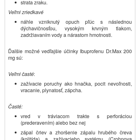
strata zraku.
Veľmi zriedkavé
náhle vzniknutý opuch pľúc s následnou
dýchavičnosťou, vysokým krvným tlakom,
zadržiavaním vody a nárastom hmotnosti.
Ďalšie možné vedľajšie účinky Ibuprofenu Dr.Max 200
mg sú:
Veľmi časté
:
zažívacie poruchy ako hnačka, pocit nevoľnosti,
vracanie, plynatosť, zápcha.
Časté:
vred v tráviacom trakte s perforáciou
(prederavením) alebo bez nej
zápal čriev a zhoršenie zápalu hrubého čreva
(kolitída) a zažívacieho systému (Crohnova