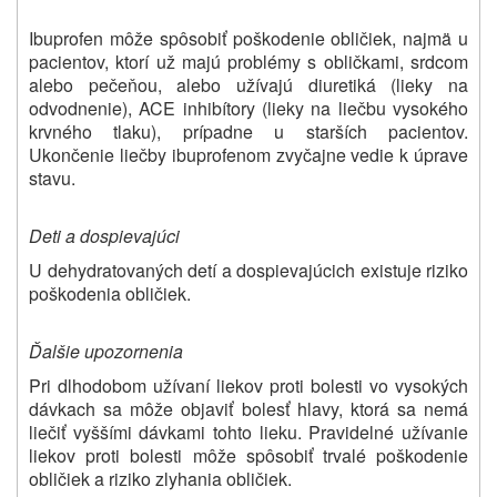
Ibuprofen môže spôsobiť poškodenie obličiek, najmä u
pacientov, ktorí už majú problémy s obličkami, srdcom
alebo pečeňou, alebo užívajú diuretiká (lieky na
odvodnenie), ACE inhibítory (lieky na liečbu vysokého
krvného tlaku), prípadne u starších pacientov.
Ukončenie liečby ibuprofenom zvyčajne vedie k úprave
stavu.
Deti a dospievajúci
U dehydratovaných detí a dospievajúcich existuje riziko
poškodenia obličiek.
Ďalšie upozornenia
Pri dlhodobom užívaní liekov proti bolesti vo vysokých
dávkach sa môže objaviť bolesť hlavy, ktorá sa nemá
liečiť vyššími dávkami tohto lieku. Pravidelné užívanie
liekov proti bolesti môže spôsobiť trvalé poškodenie
obličiek a riziko zlyhania obličiek.