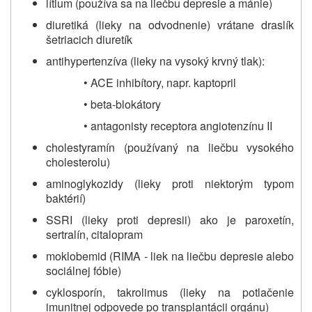
lítium (používa sa na liečbu depresie a mánie)
diuretiká (lieky na odvodnenie) vrátane draslík
šetriacich diuretík
antihypertenzíva (lieky na vysoký krvný tlak):
• ACE inhibítory, napr. kaptopril
• beta-blokátory
• antagonisty receptora angiotenzínu II
cholestyramín (používaný na liečbu vysokého
cholesterolu)
aminoglykozidy (lieky proti niektorým typom
baktérií)
SSRI (lieky proti depresii) ako je paroxetín,
sertralín, citalopram
moklobemid (RIMA - liek na liečbu depresie alebo
sociálnej fóbie)
cyklosporín, takrolimus (lieky na potlačenie
imunitnej odpovede po transplantácii orgánu)