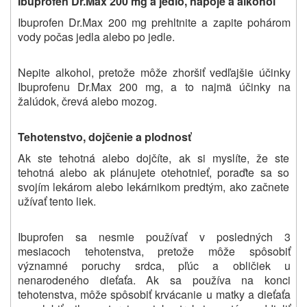
Ibuprofen Dr.Max 200 mg a jedlo, nápoje a alkohol
Ibuprofen Dr.Max 200 mg prehltnite a zapite pohárom
vody počas jedla alebo po jedle.
Nepite alkohol, pretože môže zhoršiť vedľajšie účinky
Ibuprofenu Dr.Max 200 mg, a to najmä účinky na
žalúdok, črevá alebo mozog.
Tehotenstvo, dojčenie a plodnosť
Ak ste tehotná alebo dojčíte, ak si myslíte, že ste
tehotná alebo ak plánujete otehotnieť, poraďte sa so
svojím lekárom alebo lekárnikom predtým, ako začnete
užívať tento liek.
Ibuprofen sa nesmie používať v posledných 3
mesiacoch tehotenstva, pretože môže spôsobiť
významné poruchy srdca, pľúc a obličiek u
nenarodeného dieťaťa. Ak sa používa na konci
tehotenstva, môže spôsobiť krvácanie u matky a dieťaťa