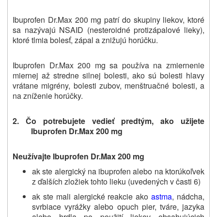
Ibuprofen Dr.Max 200 mg patrí do skupiny liekov, ktoré
sa nazývajú NSAID (nesteroidné protizápalové lieky),
ktoré tlmia bolesť, zápal a znižujú horúčku.
Ibuprofen Dr.Max 200 mg sa používa na zmiernenie
miernej až stredne silnej bolesti, ako sú bolesti hlavy
vrátane migrény, bolesti zubov, menštruačné bolesti, a
na zníženie horúčky.
2.
Čo potrebujete vedieť predtým, ako užijete
Ibuprofen Dr.Max 200 mg
Neužívajte Ibuprofen Dr.Max 200 mg
ak ste alergický na ibuprofen alebo na ktorúkoľvek
z ďalších zložiek tohto lieku (uvedených v časti 6)
ak ste mali alergické reakcie ako
astma
, nádcha,
svrbiace vyrážky alebo opuch pier, tváre, jazyka
alebo hrdla po použití liekov obsahujúcich