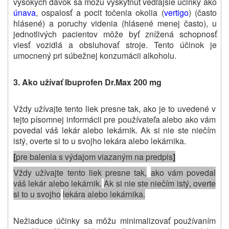
vysokých dávok sa môžu vyskytnúť vedľajšie účinky ako
únava
, ospalosť a pocit točenia okolia (
vertigo
) (často
hlásené) a poruchy videnia (hlásené menej často), u
jednotlivých pacientov môže byť znížená schopnosť
viesť vozidlá a obsluhovať stroje. Tento účinok je
umocnený pri súbežnej konzumácii alkoholu.
3. Ako užívať Ibuprofen Dr.Max 200 mg
Vždy užívajte tento liek presne tak, ako je to uvedené v
tejto písomnej informácii pre používateľa alebo ako vám
povedal váš lekár alebo lekárnik. Ak si nie ste niečím
istý, overte si to u svojho lekára alebo lekárnika.
[
pre balenia s výdajom viazaným na predpis
]
Vždy užívajte tento liek presne tak,
ako vám povedal
váš lekár alebo lekárnik
.
Ak si nie ste niečím istý, overte
si to u svojho
lekára alebo lekárnika.
Nežiaduce účinky sa môžu minimalizovať používaním