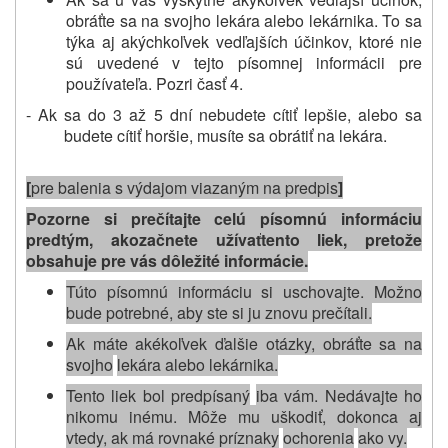
obráťte sa na svojho lekára alebo lekárnika. To sa
týka aj akýchkoľvek vedľajších účinkov, ktoré nie
sú uvedené v tejto písomnej informácii pre
používateľa. Pozri časť 4.
- Ak sa do 3 až 5 dní nebudete cítiť lepšie, alebo sa
budete cítiť horšie, musíte sa obrátiť na lekára.
[
pre balenia s výdajom viazaným na predpis
]
Pozorne si prečítajte celú písomnú informáciu
predtým, ako
začnete užívať
tento liek
, pretože
obsahuje pre vás dôležité informácie
.
Túto písomnú informáciu si uschovajte. Možno
bude potrebné, aby ste si ju znovu prečítali.
Ak máte akékoľvek ďalšie otázky, obráťte sa na
svojho
lekára alebo lekárnika.
Tento liek bol predpísaný
iba vám
. Nedávajte ho
nikomu inému. Môže mu uškodiť, dokonca aj
vtedy, ak má rovnaké príznaky
ochorenia
ako vy
.