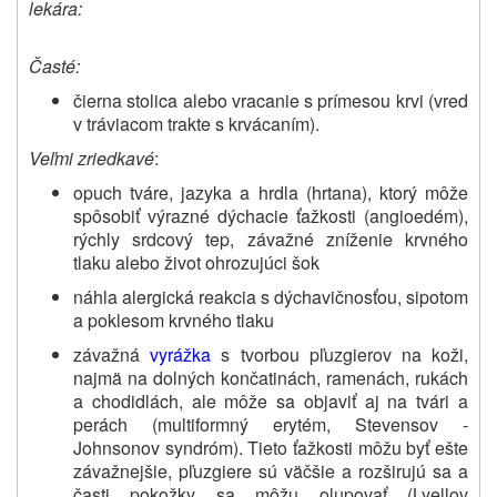
lekára:
Časté:
čierna stolica alebo vracanie s prímesou krvi (vred
v tráviacom trakte s krvácaním).
Veľmi zriedkavé
:
opuch tváre, jazyka a hrdla (hrtana), ktorý môže
spôsobiť výrazné dýchacie ťažkosti (angioedém),
rýchly srdcový tep, závažné zníženie krvného
tlaku alebo život ohrozujúci šok
náhla alergická reakcia s dýchavičnosťou, sipotom
a poklesom krvného tlaku
závažná
vyrážka
s tvorbou pľuzgierov na koži,
najmä na dolných končatinách, ramenách, rukách
a chodidlách, ale môže sa objaviť aj na tvári a
perách (multiformný erytém, Stevensov -
Johnsonov syndróm). Tieto ťažkosti môžu byť ešte
závažnejšie, pľuzgiere sú väčšie a rozširujú sa a
časti pokožky sa môžu olupovať (Lyellov