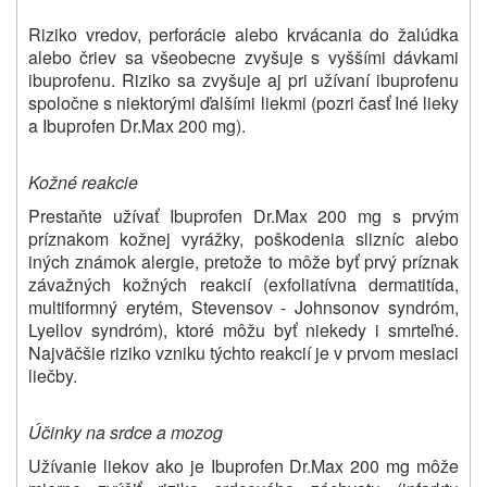
Riziko vredov, perforácie alebo krvácania do žalúdka
alebo čriev sa všeobecne zvyšuje s vyššími dávkami
ibuprofenu. Riziko sa zvyšuje aj pri užívaní ibuprofenu
spoločne s niektorými ďalšími liekmi (pozri časť Iné lieky
a Ibuprofen Dr.Max 200 mg).
Kožné reakcie
Prestaňte užívať Ibuprofen Dr.Max 200 mg s prvým
príznakom kožnej vyrážky, poškodenia slizníc alebo
iných známok alergie, pretože to môže byť prvý príznak
závažných kožných reakcií (exfoliatívna dermatitída,
multiformný erytém, Stevensov - Johnsonov syndróm,
Lyellov syndróm), ktoré môžu byť niekedy i smrteľné.
Najväčšie riziko vzniku týchto reakcií je v prvom mesiaci
liečby.
Účinky na srdce a mozog
Užívanie liekov ako je Ibuprofen Dr.Max 200 mg môže