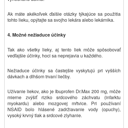
Ak máte akékoľvek ďalšie otázky týkajúce sa použitia
tohto lieku, opýtajte sa svojho lekára alebo lekárnika.
4. Možné nežiaduce účinky
Tak ako všetky lieky, aj tento liek môže spôsobovať
vedľajšie účinky, hoci sa neprejavia u každého.
Nežiaduce účinky sa častejšie vyskytujú pri vyšších
dávkach a dlhšom trvaní liečby.
Užívanie liekov, ako je Ibuprofen Dr.Max 200 mg, môže
mierne zvýšiť riziko srdcového záchvatu (infarktu
myokardu) alebo mozgovej mŕtvice. Pri používaní
NSAID bolo hlásené zadržiavanie vody (opuchy),
vysoký krvný tlak a srdcové zlyhanie.