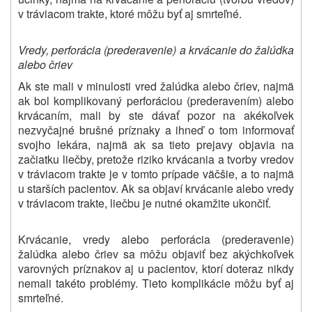
v tráviacom trakte, ktoré môžu byť aj smrteľné.
Vredy, perforácia (prederavenie) a krvácanie do žalúdka
alebo čriev
Ak ste mali v minulosti vred žalúdka alebo čriev, najmä
ak bol komplikovaný perforáciou (prederavením) alebo
krvácaním, mali by ste dávať pozor na akékoľvek
nezvyčajné brušné príznaky a ihneď o tom informovať
svojho lekára, najmä ak sa tieto prejavy objavia na
začiatku liečby, pretože riziko krvácania a tvorby vredov
v tráviacom trakte je v tomto prípade väčšie, a to najmä
u starších pacientov. Ak sa objaví krvácanie alebo vredy
v tráviacom trakte, liečbu je nutné okamžite ukončiť.
Krvácanie, vredy alebo perforácia (prederavenie)
žalúdka alebo čriev sa môžu objaviť bez akýchkoľvek
varovných príznakov aj u pacientov, ktorí doteraz nikdy
nemali takéto problémy. Tieto komplikácie môžu byť aj
smrteľné.