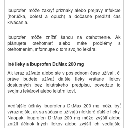
Ibuprofen môže zakryť príznaky alebo prejavy infekcie
(horúčka, bolesť a opuch) a dočasne predĺžiť čas
krvácania.
Ibuprofen môže znížiť šancu na otehotnenie. Ak
plánujete otehotnieť alebo máte problémy s
otehotnením, informujte o tom svojho lekára.
Iné lieky a
Ibuprofen Dr.Max 200 mg
Ak teraz užívate alebo ste v poslednom čase užívali, či
práve budete užívať ďalšie lieky vrátane liekov
dostupných bez lekárskeho predpisu, povedzte to
svojmu lekárovi alebo lekárnikovi.
Vedľajšie účinky Ibuprofenu Dr.Max 200 mg môžu byť
výraznejšie, ak sa súčasne užívajú niektoré ďalšie lieky.
Naopak, Ibuprofen Dr.Max 200 mg môže zvýšiť alebo
znížiť účinok iných liekov alebo zvýšiť ich vedľajšie