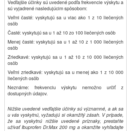
Vedľajšie účinky sú uvedené podľa frekvencie výskytu a
sú vyjadrené nasledujúcim spôsobom:
Veľmi časté: vyskytujú sa u viac ako 1 z 10 liečených
osôb
Časté: vyskytujú sa u 1 až 10 zo 100 liečených osôb
Menej časté: vyskytujú sa u 1 až 10 z 1 000 liečených
osôb
Zriedkavé: vyskytujú sa u 1 až 10 z 10 000 liečených
osôb
Veľmi zriedkavé: vyskytujú sa u menej ako 1 z 10 000
liečených osôb
Neznáme: frekvenciu výskytu nemožno určiť z
dostupných údajov.
Nižšie uvedené vedľajšie účinky sú významné, a ak sa
u vás vyskytnú, vyžadujú si okamžitý zásah. V prípade,
že sa vyskytnú nižšie uvedené príznaky, prestaňte
užívať Ibuprofen Dr.Max 200 mg a okamžite vyhľadajte