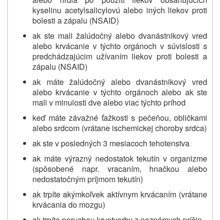
kyselinu acetylsalicylovú alebo iných liekov proti
bolesti a zápalu (NSAID)
ak ste mali žalúdočný alebo dvanástnikový vred
alebo krvácanie v týchto orgánoch v súvislosti s
predchádzajúcim užívaním liekov proti bolesti a
zápalu (NSAID)
ak máte žalúdočný alebo dvanástnikový vred
alebo krvácanie v týchto orgánoch alebo ak ste
mali v minulosti dve alebo viac týchto príhod
keď máte závažné ťažkosti s pečeňou, obličkami
alebo srdcom (vrátane ischemickej choroby srdca)
ak ste v posledných 3 mesiacoch tehotenstva
ak máte výrazný nedostatok tekutín v organizme
(spôsobené napr. vracaním, hnačkou alebo
nedostatočným príjmom tekutín)
ak trpíte akýmkoľvek aktívnym krvácaním (vrátane
krvácania do mozgu)
ak trpíte poruchou krvotvorby z neznámych príčin