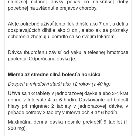
najnižšej účinnej dávky počas čo najkratšej doby
potrebnej na zvládnutie prejavov choroby.
Ak je potrebné užívať tento liek dlhšie ako 7 dní, u detí a
dospievajúcich dlhšie ako 3 dni, alebo ak sa príznaky
ochorenia zhoršujú, poraďte sa so svojím lekárom.
Dávka ibuprofenu závisí od veku a telesnej hmotnosti
pacienta. Odporúčaná dávka je:
Mierna až stredne silná bolesť a horúčka
Dospelí a mladiství starší ako 12 rokov (≥ 40 kg)
Užíva sa 1-2 tablety v jednorazovej dávke alebo 3-4 krát
denne v intervale 4 až 6 hodín. Dávkovanie pri bolesti
hlavy pri migréne: 2 tablety v jednorazovej dávke, v
prípade potreby 2 tablety v intervaloch 4 až 6 hodín.
Maximálna denná dávka nesmie prekročiť 6 tabliet (1
200 mg).