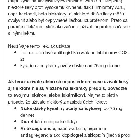
(napr. kyselina acetylsalicylová/aspirín, warfarín, tiklopidín),
niektoré lieky proti vysokému krvnému tlaku (inhibítory ACE,
napr. kaptopril, beta-blokátory) aj niektoré ďalšie lieky môžu
ovplyvniť alebo byť ovplyvnené liečbou ibuprofenom. Preto sa
poraďte s lekárom, skôr ako začnete užívať Ibuprofen súčasne
s inými liekmi.
Neužívajte tento liek, ak užívate:
iné nesteroidové antiflogistiká (vrátane inhibítorov COX-
2)
kyselinu acetylsalicylovú v dávke nad 75 mg denne.
Ak teraz užívate alebo ste v poslednom čase užívali lieky
aj tie ktoré nie sú viazané na lekársky predpis, povedzte
. Najmä to platí v
to svojmu lekárovi alebo lekárnikovi
prípade, že užívate niektorý z nasledujúcich liekov:
(do 75 mg
Nízke dávky kyseliny acetylsalicylovej
denne)
(močopudné lieky)
Diuretiká
, napr. warfarín, heparín a
Antikoagulancia
ako klopidogrel a tiklopidín (liečivá proti
antiagregancia