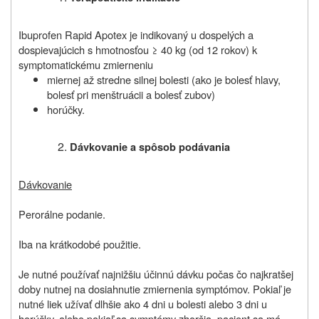
Ibuprofen Rapid Apotex je indikovaný u dospelých a
dospievajúcich s hmotnosťou ≥ 40 kg (od 12 rokov) k
symptomatickému zmierneniu
miernej až stredne silnej bolesti (ako je bolesť hlavy,
bolesť pri menštruácii a bolesť zubov)
horúčky.
Dávkovanie a spôsob podávania
Dávkovanie
Perorálne podanie.
Iba na krátkodobé použitie.
Je nutné používať najnižšiu účinnú dávku počas čo najkratšej
doby nutnej na dosiahnutie zmiernenia symptómov. Pokiaľ je
nutné liek užívať dlhšie ako 4 dni u bolesti alebo 3 dni u
horúčky, alebo pokiaľ sa symptómy zhoršia, pacient sa má