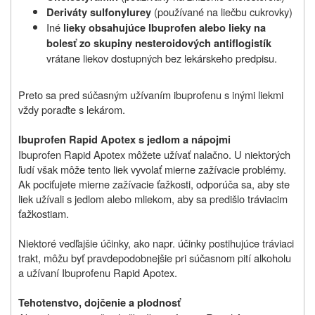
(používané na liečbu cukrovky)
Deriváty sulfonylurey
Iné
lieky obsahujúce Ibuprofen alebo lieky na
bolesť zo skupiny nesteroidových antiflogistík
vrátane liekov dostupných bez lekárskeho predpisu.
Preto sa pred súčasným užívaním ibuprofenu s inými liekmi
vždy poraďte s lekárom.
Ibuprofen Rapid Apotex s jedlom a nápojmi
Ibuprofen Rapid Apotex môžete užívať nalačno. U niektorých
ľudí však môže tento liek vyvolať mierne zažívacie problémy.
Ak pociťujete mierne zažívacie ťažkosti, odporúča sa, aby ste
liek užívali s jedlom alebo mliekom, aby sa predišlo tráviacim
ťažkostiam.
Niektoré vedľajšie účinky, ako napr. účinky postihujúce tráviaci
trakt, môžu byť pravdepodobnejšie pri súčasnom pití alkoholu
a užívaní Ibuprofenu Rapid Apotex.
Tehotenstvo, dojčenie a plodnosť