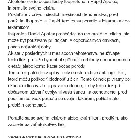
Ak otehotnenie počas liečby Ibuprofenom Rapid Apotex,
informujte svojho lekára.
Pokiaľ ste v prvých šiestich mesiacoch tehotenstva, pred
použitím Ibuprofenu Rapid Apotex sa poraďte s lekárom alebo
lekárnikom.
Ibuprofen Rapid Apotex prechádza do materského mlieka, ale
môže byť používaný pri dojčení v odporúčaných dávkach,
počas najkratšej doby.
Ak ste v posledných 3 mesiacoch tehotenstva, neužívajte
tento liek, pretože by mohol spôsobiť problémy nenarodenému
dieťaťu alebo komplikácie počas pôrodu.
Tento liek patrí do skupiny liečiv (nesteroidové antiflogistiká),
ktoré môžu poškodiť plodnosť u žien. Tento účinok je vratný po
ukončení liečby. Je nepravdepodobné, že by tento liek pri
občasnom užívaní ovplyvnil vašu šancu na otehotnenie, pred
použitím sa však poraďte so svojím lekárom, pokiaľ máte
problém otehotnieť.
Poraďte sa so svojím lekárom alebo lekárnikom predtým, ako
začnete užívať akýkoľvek liek.
Vedenie vozidiel a obsluha strojov