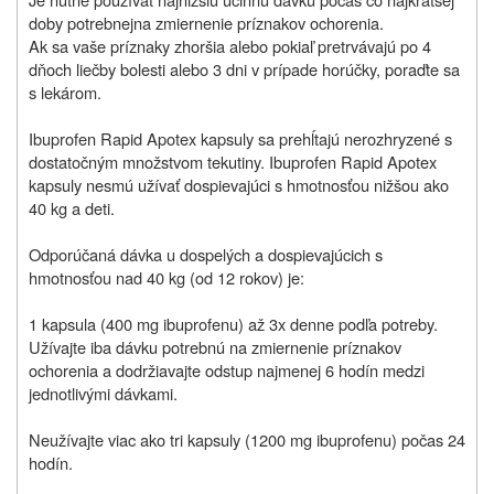
doby potrebnej
na zmiernenie príznakov ochorenia.
Ak sa vaše príznaky zhoršia alebo pokiaľ pretrvávajú po 4
dňoch liečby bolesti alebo 3 dni v prípade horúčky, poraďte sa
s lekárom.
Ibuprofen Rapid Apotex kapsuly sa prehĺtajú nerozhryzené s
dostatočným množstvom tekutiny. Ibuprofen Rapid Apotex
kapsuly nesmú užívať dospievajúci s hmotnosťou nižšou ako
40 kg a deti.
Odporúčaná dávka u dospelých a dospievajúcich
s
hmotnosťou nad 40 kg (od 12 rokov) je:
1 kapsula (400 mg ibuprofenu) až 3x denne podľa potreby.
Užívajte iba dávku potrebnú na zmiernenie príznakov
ochorenia a dodržiavajte odstup najmenej 6 hodín medzi
jednotlivými dávkami.
Neužívajte viac ako tri kapsuly (1200 mg ibuprofenu) počas 24
hodín.