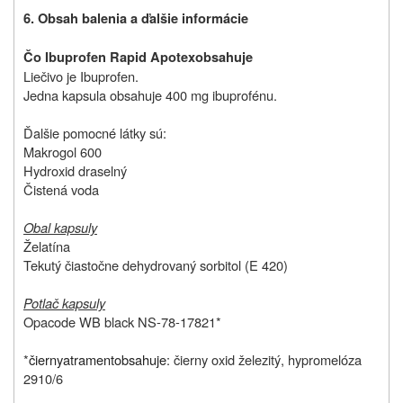
6. Obsah balenia a ďalšie informácie
Čo
Ibuprofen Rapid Apotex
obsahuje
Liečivo je Ibuprofen.
Jedna kapsula obsahuje 400 mg ibuprofénu.
Ďalšie pomocné látky sú:
Makrogol 600
Hydroxid draselný
Čistená voda
Obal kapsuly
Želatína
Tekutý čiastočne dehydrovaný sorbitol (E 420)
Potlač kapsuly
Opacode WB black NS-78-17821*
*
čierny
atrament
obsahuje
: čierny oxid železitý, hypromelóza
2910/6