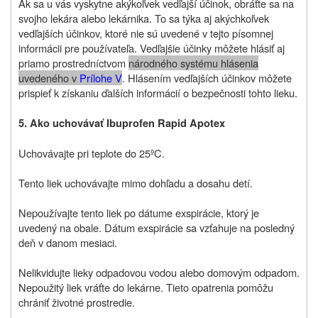
Ak sa u vás vyskytne akýkoľvek vedľajší účinok, obráťte sa na
svojho lekára alebo lekárnika. To sa týka aj akýchkoľvek
vedľajších účinkov, ktoré nie sú uvedené v tejto písomnej
informácii pre používateľa. Vedľajšie účinky môžete hlásiť aj
priamo prostredníctvom
národného systému hlásenia
uvedeného v
Prílohe V
. Hlásením vedľajších účinkov môžete
prispieť k získaniu ďalších informácií o bezpečnosti tohto lieku.
5. A
ko
uchovávať Ibuprofen Rapid Apotex
Uchovávajte pri teplote do 25ºC.
Tento liek uchovávajte mimo dohľadu a dosahu detí.
Nepoužívajte tento liek po dátume exspirácie, ktorý je
uvedený na obale. Dátum exspirácie sa vzťahuje na posledný
deň v danom mesiaci.
Nelikvidujte lieky odpadovou vodou alebo domovým odpadom.
Nepoužitý liek vráťte do lekárne. Tieto opatrenia pomôžu
chrániť životné prostredie.