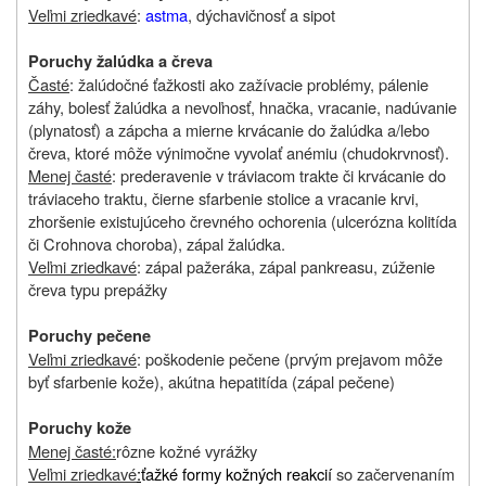
Veľmi zriedkavé
:
astma
, dýchavičnosť a sipot
Poruchy žalúdka a čreva
Časté
: žalúdočné ťažkosti ako zažívacie problémy, pálenie
záhy, bolesť žalúdka a nevoľnosť, hnačka, vracanie, nadúvanie
(plynatosť) a zápcha a mierne krvácanie do žalúdka a/lebo
čreva, ktoré môže výnimočne vyvolať anémiu (chudokrvnosť).
Menej časté
: prederavenie v tráviacom trakte či krvácanie do
tráviaceho traktu, čierne sfarbenie stolice a vracanie krvi,
zhoršenie existujúceho črevného ochorenia (ulcerózna kolitída
či Crohnova choroba), zápal žalúdka.
Veľmi zriedkavé
: zápal pažeráka, zápal pankreasu,
zúženie
čreva typu prepážky
Poruchy pečene
Veľmi zriedkavé
: poškodenie pečene (prvým prejavom môže
byť sfarbenie kože), akútna hepatitída (zápal pečene)
Poruchy kože
Menej časté:
rôzne kožné vyrážky
Veľmi zriedkavé
:
ťažké formy kožných reakcií
so začervenaním