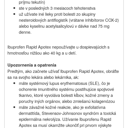
príjmu tekutín)
ste v posledných 3 mesiacoch tehotenstva
už užívate iné lieky proti bolesti zo skupiny
nesteroidových antiflogistík (vrátane inhibítorov COX-2)
alebo kyselinu acetylsalicylovú v dávke nad 75 mg
denne.
Ibuprofen Rapid Apotex nepoužívajte u dospievajúcich s
hmotnosťou nižšou ako 40 kg a u detí.
Upozornenia a opatrenia
Predtým, ako začnete užívať Ibuprofen Rapid Apotex, obráťte
sa na svojho lekára alebo lekárnika, ak:
máte systémový lupus erythematosus (SLE), čo je
ochorenie imunitného systému postihujúce spojivové
tkanivo, ktoré vyvoláva bolesti kĺbov, kožné zmeny a
poruchy iných orgánov, alebo zmiešanú kolagenózou
máte závažné kožné reakcie, ako je exfoliatívna
dermatitída, Stevensov-Johnsonov syndróm a toxická
epidermálna nekrolýza. Užívanie Ibuprofenu Rapid
Apotex sa musí okamžite ukončiť pri prvom výskyte