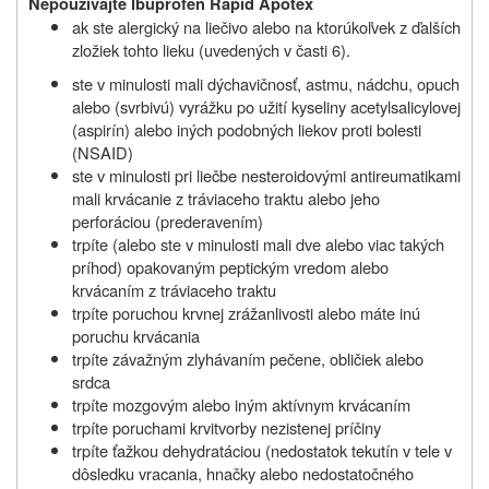
Nepoužívajte Ibuprofen Rapid Apotex
ak ste alergický na liečivo alebo na ktorúkoľvek z ďalších
zložiek tohto lieku (uvedených v časti 6).
ste v minulosti mali dýchavičnosť, astmu, nádchu, opuch
alebo (svrbivú) vyrážku po užití kyseliny acetylsalicylovej
(aspirín) alebo iných podobných liekov proti bolesti
(NSAID)
ste v minulosti pri liečbe nesteroidovými antireumatikami
mali krvácanie z tráviaceho traktu alebo jeho
perforáciou (prederavením)
trpíte (alebo ste v minulosti mali dve alebo viac takých
príhod) opakovaným peptickým vredom alebo
krvácaním z tráviaceho traktu
trpíte poruchou krvnej zrážanlivosti alebo máte inú
poruchu krvácania
trpíte závažným zlyhávaním pečene, obličiek alebo
srdca
trpíte mozgovým alebo iným aktívnym krvácaním
trpíte poruchami krvitvorby nezistenej príčiny
trpíte ťažkou dehydratáciou (nedostatok tekutín v tele v
dôsledku vracania, hnačky alebo nedostatočného