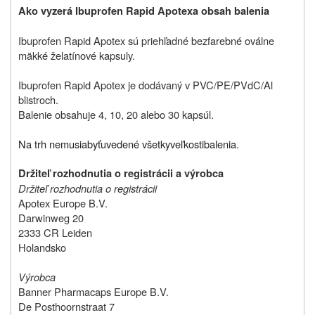
Ako vyzerá
Ibuprofen Rapid Apotex
a obsah balenia
Ibuprofen Rapid Apotex sú priehľadné bezfarebné oválne
mäkké želatínové kapsuly.
Ibuprofen Rapid Apotex je dodávaný v PVC/PE/PVdC/Al
blistroch.
Balenie obsahuje 4, 10, 20 alebo 30 kapsúl.
Na trh nemusia
byť
uvedené
všetky
veľkosti
balenia
.
Držiteľ rozhodnutia o registrácii a výrobca
Držiteľ rozhodnutia o registrácii
Apotex Europe B.V.
Darwinweg 20
2333 CR Leiden
Holandsko
Výrobca
Banner Pharmacaps Europe B.V.
De Posthoornstraat 7