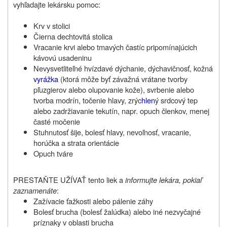
vyhľadajte lekársku pomoc
:
Krv v stolici
Čierna dechtovitá stolica
Vracanie krvi alebo tmavých častíc pripomínajúcich
kávovú usadeninu
Nevysvetliteľné hvízdavé dýchanie, dýchavičnosť, kožná
vyrážka
(ktorá môže byť závažná vrátane tvorby
pľuzgierov alebo olupovanie kože), svrbenie alebo
tvorba modrín, točenie hlavy, zrýc
hlen
ý srdcový tep
alebo zadržiavanie tekutín, napr. opuch členkov, menej
časté močenie
Stuhnutosť šije, bolesť hlavy, nevoľnosť, vracanie,
horúčka a strata orientácie
Opuch tváre
PRESTAŇTE UŽÍVAŤ tento liek a
informujte lekára, pokiaľ
zaznamenáte
:
Zažívacie ťažkosti alebo pálenie záhy
Bolesť brucha (bolesť žalúdka) alebo iné nezvyčajné
príznaky v oblasti brucha