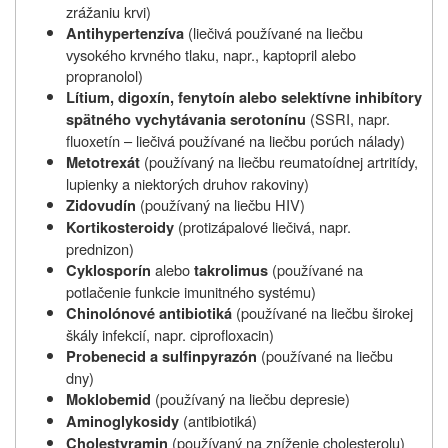
zrážaniu krvi)
(liečivá používané na liečbu
Antihypertenzíva
vysokého krvného tlaku, napr., kaptopril alebo
propranolol)
Lítium, digoxín, fenytoín alebo selektívne inhibítory
(SSRI, napr.
spätného vychytávania serotonínu
fluoxetín – liečivá používané na liečbu porúch nálady)
(používaný na liečbu reumatoídnej artritídy,
Metotrexát
lupienky a niektorých druhov rakoviny)
(používaný na liečbu HIV)
Zidovudín
(protizápalové liečivá, napr.
Kortikosteroidy
prednizon)
alebo
(používané na
Cyklosporín
takrolimus
potlačenie funkcie imunitného systému)
(používané na liečbu širokej
Chinolónové antibiotiká
škály infekcií, napr. ciprofloxacin)
(používané na liečbu
Probenecid a sulfinpyrazón
dny)
(používaný na liečbu depresie)
Moklobemid
(antibiotiká)
Aminoglykosidy
(používaný na zníženie cholesterolu)
Cholestyramin