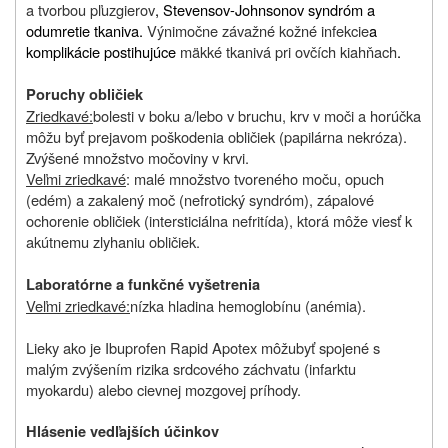
a tvorbou pľuzgierov
, Stevensov-Johnsonov syndróm a
odumretie tkaniva.
Výnimočne závažné kožné infekcie
a
komplikácie postihujúce
mäkké tkanivá pri ovčích kiahňach
.
Poruchy obličiek
Zriedkavé:
bolesti v boku a/lebo v bruchu, krv v moči a horúčka
môž
u byť prejavom poškodenia obličiek (papilárna nekróza).
Zvýšené množstvo močoviny v krvi.
Veľmi zriedkavé
: malé množstvo tvoreného moču, opuch
(edém) a zakalený moč (nefrotický syndróm), zápalové
ochorenie obličiek (intersticiálna nefritída), ktorá môže viesť k
akútnemu zlyhaniu obličiek.
Laboratórne a funkčné vyšetrenia
Veľmi zriedkavé
:
nízka hladina hemoglobínu (anémia).
Lieky ako je Ibuprofen Rapid Apotex
môž
u
byť spojené s
malým zvýšením rizika srdcového záchvatu (infarktu
myokardu) alebo cievnej mozgovej príhody.
Hlásenie vedľajších účinkov