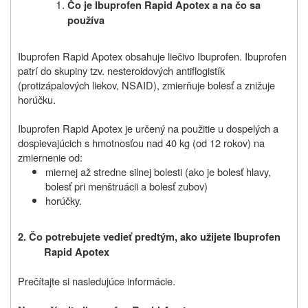
Čo je Ibuprofen Rapid Apotex a na čo sa
používa
Ibuprofen Rapid Apotex obsahuje liečivo Ibuprofen. Ibuprofen
patrí do skupiny tzv. nesteroidových antiflogistík
(protizápalových liekov, NSAID), zmierňuje bolesť a znižuje
horúčku.
Ibuprofen Rapid Apotex je určený na použitie u dospelých a
dospievajúcich s hmotnosťou nad 40 kg (od 12 rokov) na
zmiernenie od:
miernej až stredne silnej bolesti (ako je bolesť hlavy,
bolesť pri menštruácii a bolesť zubov)
horúčky.
2. Čo potrebujete vedieť predtým, ako užijete Ibuprofen
Rapid Apotex
Prečítajte si nasledujúce informácie.