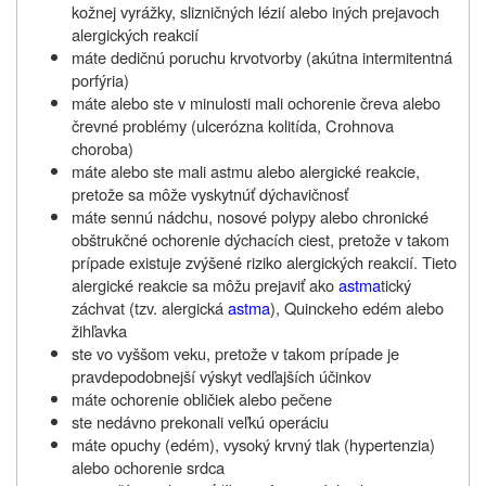
kožnej vyrážky, slizničných lézií alebo iných prejavoch
alergických reakcií
máte dedičnú poruchu krvotvorby (akútna intermitentná
porfýria)
máte alebo ste v minulosti mali ochorenie čreva alebo
črevné problémy (ulcerózna kolitída, Crohnova
choroba)
máte alebo ste mali astmu alebo alergické reakcie,
pretože sa môže vyskytnúť dýchavičnosť
máte sennú nádchu, nosové polypy alebo chronické
obštrukčné ochorenie dýchacích ciest, pretože v takom
prípade existuje zvýšené riziko alergických reakcií. Tieto
alergické reakcie sa môžu prejaviť ako
astma
tický
záchvat (tzv. alergická
astma
), Quinckeho edém alebo
žihľavka
ste vo vyššom veku, pretože v takom prípade je
pravdepodobnejší výskyt vedľajších účinkov
máte ochorenie obličiek alebo pečene
ste nedávno prekonali veľkú operáciu
máte opuchy (edém), vysoký krvný tlak (hypertenzia)
alebo ochorenie srdca