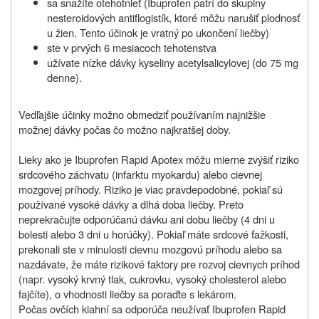
sa snažíte otehotnieť (Ibuprofen patrí do skupiny
nesteroidových antiflogistík, ktoré môžu narušiť plodnosť
u žien. Tento účinok je vratný po ukončení liečby)
ste v prvých 6 mesiacoch tehotenstva
užívate nízke dávky kyseliny acetylsalicylovej (do 75 mg
denne).
Vedľajšie účinky možno obmedziť používaním najnižšie
možnej dávky počas čo možno najkratšej doby.
Lieky ako je Ibuprofen Rapid Apotex môžu mierne zvýšiť riziko
srdcového záchvatu (infarktu myokardu) alebo cievnej
mozgovej príhody. Riziko je viac pravdepodobné, pokiaľ sú
používané vysoké dávky a dlhá doba liečby. Preto
neprekračujte odporúčanú dávku ani dobu liečby (4 dni u
bolesti alebo 3 dni u horúčky). Pokiaľ máte srdcové ťažkosti,
prekonali ste v minulosti cievnu mozgovú príhodu alebo sa
nazdávate, že máte rizikové faktory pre rozvoj cievnych príhod
(napr. vysoký krvný tlak, cukrovku, vysoký cholesterol alebo
fajčíte), o vhodnosti liečby sa poraďte s lekárom.
Počas ovčích kiahní sa odporúča neužívať Ibuprofen Rapid