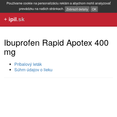
Používame cookie na personalizáciu reklám a abychom mohli analyzovať
prevádzku na našich stránkach.
Zobrazit detaily
OK
+
ipil
.sk
Ibuprofen Rapid Apotex 400
mg
Príbalový leták
Súhrn údajov o lieku