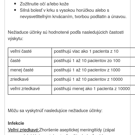
Zožltnutie očí a/lebo kože
Silná bolesť v krku s vysokou horúčkou alebo s
nevysvetliteľným krvácaním, tvorbou podliatin a únavou.
Nežiaduce účinky sú hodnotené podľa nasledujúcich častosti
výskytu:
veľmi časté
postihujú viac ako 1 pacienta z 10
časté
postihujú 1 až 10 pacientov zo 100
menej časté
postihujú 1 až 10 pacientov z 1000
zriedkavé
postihujú 1 až 10 pacientov z 10000
veľmi zriedkavé
postihujú menej ako 1 pacienta z 10000
Môžu sa vyskytnúť nasledujúce nežiaduce účinky:
Infekcie
Veľmi zriedkavé:
Zhoršenie
aseptickej meningitídy (zápal