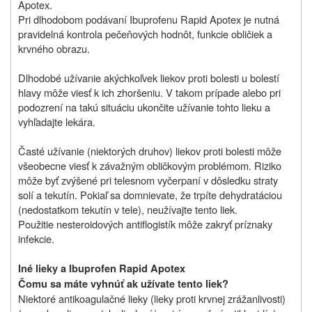
Apotex.
Pri dlhodobom podávaní Ibuprofenu Rapid Apotex je nutná
pravidelná kontrola pečeňových hodnôt, funkcie obličiek a
krvného obrazu.
Dlhodobé užívanie akýchkoľvek liekov proti bolesti u bolestí
hlavy môže viesť k ich zhoršeniu. V takom prípade alebo pri
podozrení na takú situáciu ukončite užívanie tohto lieku a
vyhľadajte lekára.
Časté užívanie (niektorých druhov) liekov proti bolesti môže
všeobecne viesť k závažným obličkovým problémom. Riziko
môže byť zvýšené pri telesnom vyčerpaní v dôsledku straty
solí a tekutín. Pokiaľ sa domnievate, že trpíte dehydratáciou
(nedostatkom tekutín v tele), neužívajte tento liek.
Použitie nesteroidových antiflogistík môže zakryť príznaky
infekcie.
Iné lieky a Ibuprofen Rapid Apotex
Čomu sa máte vyhnúť ak užívate tento liek?
Niektoré antikoagulačné lieky (lieky proti krvnej zrážanlivosti)