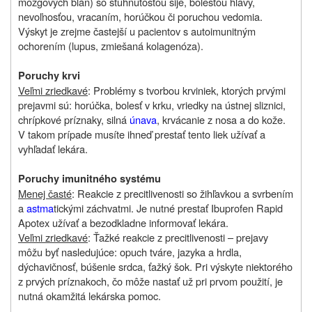
mozgových blán) so stuhnutosťou šije, bolesťou hlavy,
nevoľnosťou, vracaním, horúčkou či poruchou vedomia.
Výskyt je zrejme častejší u pacientov s autoimunitným
ochorením (lupus, zmiešaná kolagenóza)
.
Poruchy krvi
Veľmi zriedkavé
: Problémy s tvorbou krviniek, ktorých prvými
prejavmi sú: horúčka, bolesť v krku, vriedky na ústnej sliznici,
chrípkové príznaky, silná
únava
, krvácanie z nosa a do kože.
V takom prípade musíte ihneď prestať tento liek užívať a
vyhľadať lekára.
Poruchy imunitného systému
Menej časté
: Reakcie z precitlivenosti so žihľavkou a svrbením
a
astma
tickými záchvatmi. Je nutné prestať Ibuprofen Rapid
Apotex užívať a bezodkladne informovať lekára.
Veľmi zriedkavé
: Ťažké reakcie z precitlivenosti – prejavy
môžu byť nasledujúce: opuch tváre, jazyka a hrdla,
dýchavičnosť, búšenie srdca, ťažký šok. Pri výskyte niektorého
z prvých príznakoch, čo môže nastať už pri prvom použití, je
nutná okamžitá lekárska pomoc.