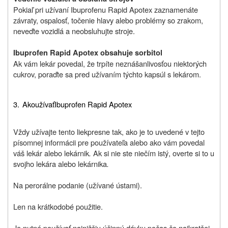
Pokiaľ pri užívaní Ibuprofenu Rapid Apotex zaznamenáte
závraty, ospalosť, točenie hlavy alebo problémy so zrakom,
neveďte vozidlá a neobsluhujte stroje.
Ibuprofen Rapid Apotex obsahuje sorbitol
Ak vám lekár povedal, že trpíte neznášanlivosťou niektorých
cukrov, poraďte sa pred užívaním týchto kapsúl s lekárom.
3.
Ako
užívať
Ibuprofen Rapid Apotex
Vždy užívajte
tento liek
presne tak, ako je to uvedené v tejto
písomnej informácii pre používateľa alebo ako vám povedal
váš lekár alebo lekárnik
.
Ak si nie ste niečím istý, overte si to u
svojho lekára alebo lekárnika
.
Na perorálne podanie (užívané ústami).
Len na krátkodobé použitie.
Je nutné používať najnižšiu účinnú dávku počas čo najkratšej