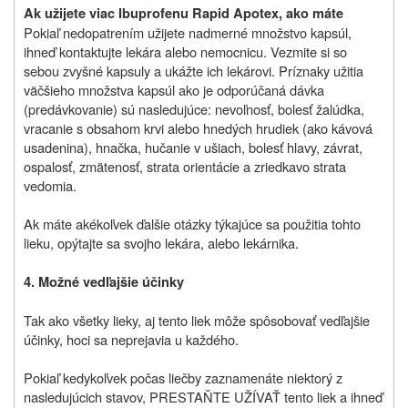
Ak užijete viac Ibuprofenu Rapid Apotex
, ako máte
Pokiaľ nedopatrením užijete nadmerné množstvo kapsúl,
ihneď kontaktujte lekára alebo nemocnicu. Vezmite si so
sebou zvyšné kapsuly a ukážte ich lekárovi. Príznaky užitia
väčšieho množstva kapsúl ako je odporúčaná dávka
(predávkovanie) sú nasledujúce: nevoľnosť, bolesť žalúdka,
vracanie s obsahom krvi alebo hnedých hrudiek (ako kávová
usadenina), hnačka, hučanie v ušiach, bolesť hlavy, závrat,
ospalosť, zmätenosť, strata orientácie a zriedkavo strata
vedomia.
Ak máte akékoľvek ďalšie otázky týkajúce sa použitia tohto
lieku, opýtajte sa svojho lekára, alebo lekárnika.
4. Možné vedľajšie účinky
Tak ako všetky lieky, aj tento liek môže spôsobovať vedľajšie
účinky, hoci sa neprejavia u každého.
Pokiaľ
kedykoľvek počas liečby
zaznamenáte niektorý z
nasledujúcich stavov, PRESTAŇTE UŽÍVAŤ tento liek a
ihneď