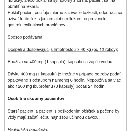
obrátiť na lekára.
Pokiaľ pacient pociťuje mierne zažívacie ťažkosti, odporúča sa
užívať tento liek s jedlom alebo mliekom na prevenciu
gastrointestinálnych problémov.
Spôsob podávania
Dospelí a dospievajúci
s hmotnosťou ≥ 40 kg (od 12 rokov):
Používa sa 400 mg (1 kapsula), kapsula sa zapije vodou.
Dávku 400 mg (1 kapsulu) je možné v prípade potreby podať
opakovane s odstupom najmenej 6 hodín. Nepoužíva sa viac
ako 1200 mg ibuprofenu (3 kapsuly) počas 24 hodín.
Osobitné skupiny pacientov
Starší pacienti a pacienti s poškodením obličiek a pečene by
vždy majú začať liečbu najnižšou účinnou dávkou.
Pediatrická populácia
: