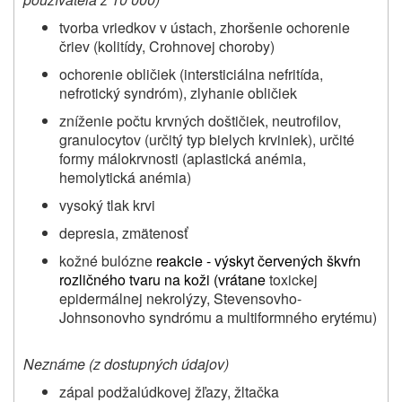
tvorba vriedkov v ústach, zhoršenie ochorenie
čriev (kolitídy, Crohnovej choroby)
ochorenie obličiek (intersticiálna nefritída,
nefrotický syndróm), zlyhanie obličiek
zníženie počtu krvných doštičiek, neutrofilov,
granulocytov (určitý typ bielych krviniek), určité
formy málokrvnosti (aplastická anémia,
hemolytická anémia)
vysoký tlak krvi
depresia, zmätenosť
kožné bulózne
reakcie - výskyt červených škvŕn
rozličného tvaru na koži (vrátane
toxickej
epidermálnej nekrolýzy, Stevensovho-
Johnsonovho syndrómu a multiformného erytému)
Neznáme (z dostupných údajov)
zápal podžalúdkovej žľazy, žltačka