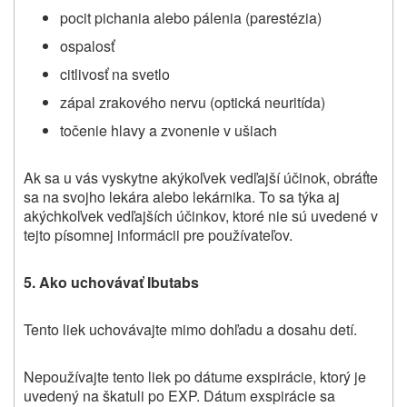
pocit pichania alebo pálenia (parestézia)
ospalosť
citlivosť na svetlo
zápal zrakového nervu (optická neuritída)
točenie hlavy a zvonenie v ušiach
Ak sa u vás vyskytne akýkoľvek vedľajší účinok, obráťte
sa na svojho lekára alebo lekárnika. To sa týka aj
akýchkoľvek vedľajších účinkov, ktoré nie sú uvedené v
tejto písomnej informácii pre používateľov.
5.
Ako uchovávať
Ibutabs
Tento liek uchovávajte mimo dohľadu a dosahu detí.
Nepoužívajte tento liek po dátume exspirácie, ktorý je
uvedený na škatuli po EXP. Dátum exspirácie sa