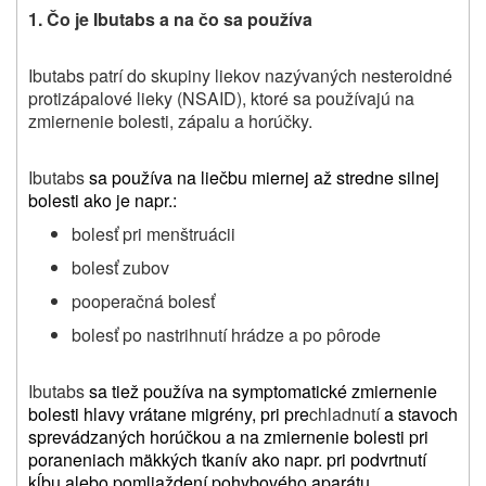
1.
Čo je
Ibutabs
a na čo sa používa
Ibutabs patrí do skupiny liekov nazývaných nesteroidné
protizápalové lieky (NSAID), ktoré sa používajú na
zmiernenie bolesti, zápalu a horúčky.
Ibutabs
sa používa na liečbu miernej až stredne silnej
bolesti
ako je napr.:
bolesť pri menštruácii
bolesť zubov
pooperačná bolesť
bolesť po nastrihnutí hrádze a po pôrode
Ibutabs
sa tiež používa na symptomatické zmiernenie
bolesti hlavy vrátane migrény
,
pri pre
chladnutí
a stavoch
sprevádzaných horúčkou
a
na zmiernenie bolesti pri
poraneniach mäkkých tkanív ako napr. pri podvrtnutí
kĺbu alebo pomliaždení pohybového aparátu.