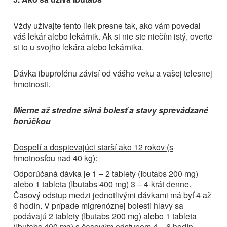
Vždy užívajte tento liek presne tak, ako vám povedal
váš lekár alebo lekárnik. Ak si nie ste niečím istý, overte
si to u svojho lekára alebo lekárnika.
Dávka ibuprofénu závisí od vášho veku a vašej telesnej
hmotnosti.
Mierne až stredne silná bolesť a stavy sprevádzané
horúčkou
Dospelí a dospievajúci starší ako 12 rokov (s
hmotnosťou nad 40 kg):
Odporúčaná dávka je 1 – 2 tablety (Ibutabs 200 mg)
alebo 1 tableta (Ibutabs 400 mg) 3 – 4-krát denne.
Časový odstup medzi jednotlivými dávkami má byť 4 až
6 hodín. V prípade migrenóznej bolesti hlavy sa
podávajú 2 tablety (Ibutabs 200 mg) alebo 1 tableta
(Ibutabs 400 mg) s časovým odstupom 4 – 6 hodín.