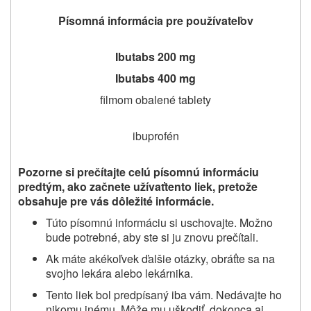
Písomná informácia pre používateľov
Ibutabs 200 mg
Ibutabs 400 mg
filmom obalené tablety
ibuprofén
Pozorne si prečítajte celú písomnú informáciu
predtým, ako
začnete užívať
tento liek
, pretože
obsahuje pre vás dôležité informácie
.
Túto písomnú informáciu si uschovajte. Možno
bude potrebné, aby ste si ju znovu prečítali.
Ak máte akékoľvek ďalšie otázky, obráťte sa na
svojho
lekára
alebo lekárnika.
Tento liek bol predpísaný
iba vám
. Nedávajte ho
nikomu inému. Môže mu uškodiť, dokonca aj