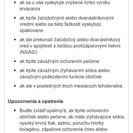
ak sa u vás vyskytuje zvýšené riziko vzniku
krvácania
ak trpíte žalúdočnými alebo dvanástnikovými
vredmi alebo sa tieto ťažkosti vyskytujú
opakovane
ak ste prekonali žalúdočný alebo dvanástnikový
vred v spojitosti s liečbou protizápalovými liekmi
(NSAID)
ak trpíte závažným ochorením pečene
ak trpíte závažným zlyhávaním srdca alebo
závažným poškodením funkcie obličiek
ak ste v posledných troch mesiacoch tehotenstva.
Upozornenia a opatrenia
Buďte zvlášť opatrný/á, ak trpíte ochorením
obličiek alebo pečene, ak máte zlyhávajúce srdce,
vysoký krvný tlak, astmu, poruchu tvorby
kolagénu, zápalové ochorenie čriev alebo