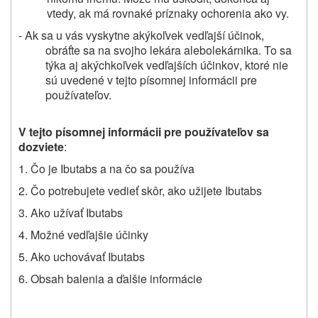
vtedy, ak má rovnaké príznaky
ochorenia
ako vy.
- Ak
sa u vás vyskytne
akýkoľvek vedľajší účinok
,
obráťte sa na svojho lekára
alebo
lekárnika. To sa
týka aj akýchkoľvek vedľajších účinkov
, ktoré nie
sú uvedené v tejto písomnej informácii pre
používateľov.
V tejto písomnej informácii pre používateľov sa
dozviete
:
1. Čo je Ibutabs a na čo sa používa
2. Čo potrebujete vedieť skôr, ako užijete Ibutabs
3. Ako užívať Ibutabs
4. Možné vedľajšie účinky
5. Ako uchovávať Ibutabs
6. Obsah balenia a ďalšie informácie