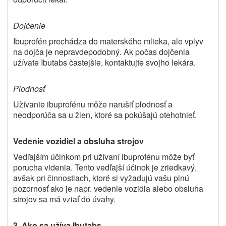
Dojčenie
Ibuprofén prechádza do materského mlieka, ale vplyv
na dojča je nepravdepodobný. Ak počas dojčenia
užívate Ibutabs častejšie, kontaktujte svojho lekára.
Plodnosť
Užívanie ibuprofénu môže narušiť plodnosť a
neodporúča sa u žien, ktoré sa pokúšajú otehotnieť.
Vedenie vozidiel a obsluha strojov
Vedľajším účinkom pri užívaní ibuprofénu môže byť
porucha videnia. Tento vedľajší účinok je zriedkavý,
avšak pri činnostiach, ktoré si vyžadujú vašu plnú
pozornosť ako je napr. vedenie vozidla alebo obsluha
strojov sa má vziať do úvahy.
3. Ako sa užíva Ibutabs