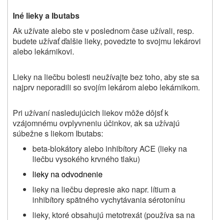
Iné lieky a
Ibutabs
Ak užívate alebo ste v poslednom čase užívali, resp.
budete užívať ďalšie lieky, povedzte to svojmu lekárovi
alebo lekárnikovi.
Lieky na liečbu bolesti neužívajte bez toho, aby ste sa
najprv neporadili so svojím lekárom alebo lekárnikom.
Pri užívaní nasledujúcich liekov môže dôjsť k
vzájomnému ovplyvneniu účinkov, ak sa užívajú
súbežne s liekom Ibutabs:
beta-blokátory alebo inhibítory ACE (lieky na
liečbu vysokého krvného tlaku)
lieky na odvodnenie
lieky na liečbu depresie ako napr. lítium a
inhibítory spätného vychytávania sérotonínu
lieky, ktoré obsahujú metotrexát (používa sa na