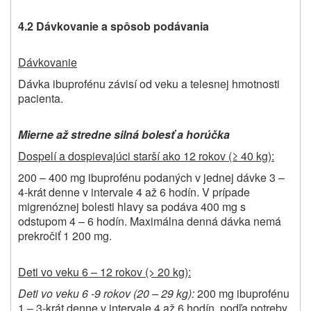
4.2 Dávkovanie a spôsob podávania
Dávkovanie
Dávka ibuprofénu závisí od veku a telesnej hmotnosti
pacienta.
Mierne až stredne silná bolesť a horúčka
Dospelí a dospievajúci starší ako 12 rokov (≥ 40 kg):
200 – 400 mg ibuprofénu podaných v jednej dávke 3 –
4-krát denne v intervale 4 až 6 hodín. V prípade
migrenóznej bolesti hlavy sa podáva 400 mg s
odstupom 4 – 6 hodín. Maximálna denná dávka nemá
prekročiť 1 200 mg.
Deti vo veku 6 – 12 rokov (> 20 kg):
Deti vo veku 6 -9 rokov (20 – 29 kg):
200 mg ibuprofénu
1 – 3-krát denne v intervale 4 až 6 hodín, podľa potreby.