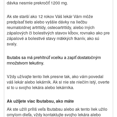
dávka nesmie prekročiť 1200 mg.
Ak ste starší ako 12 rokov Váš lekár Vám môže
predpísať tieto alebo vyššie dávky na liečbu
reumatoidnej artritídy, osteoartritídy, alebo iných
zápalových či bolestivých stavov kĺbov, rovnako ako pre
zápalové a bolestivé stavy mäkkých tkanív, ako sú
svaly.
Ibutabs sa má prehltnúť vcelku a zapiť dostatočným
množstvom tekutiny.
Vždy užívajte tento liek presne tak, ako vám povedal
váš lekár alebo lekárnik
.
Ak si nie ste niečím istý, overte
si to u svojho lekára alebo lekárnika
.
Ak užijete viac Ibutabsu, ako máte
Ak ste užili príliš veľa Ibutabsu alebo ak tento liek užilo
omylom dieťa, vždy kontaktujte svojho lekára alebo