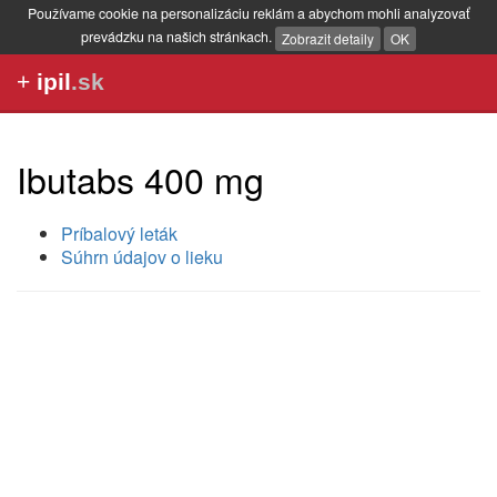
Používame cookie na personalizáciu reklám a abychom mohli analyzovať
prevádzku na našich stránkach.
Zobrazit detaily
OK
+
ipil
.sk
Ibutabs 400 mg
Príbalový leták
Súhrn údajov o lieku