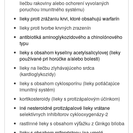
liečbu rakoviny alebo ochorení vyvolaných
poruchou imunitného systému)
lieky proti zrážaniu krvi, ktoré obsahujú warfarín
lieky proti tvorbe krvných zrazenín
antibiotiká aminoglykozidového a chinolónového
typu
lieky s obsahom kyseliny acetylsalicylovej (lieky
používané pri horúčke a/alebo bolesti)
lieky na liečbu zlyhávajúceho srdca
(kardioglykozidy)
lieky s obsahom cyklosporínu (lieky potláčajúce
imunitný systém)
kortikosteroidy (lieky s protizápalovým účinkom)
iné nesteroidné protizápalové lieky vrátane
selektívnych inhibítorov cyklooxygenázy-2
rastlinné lieky s obsahom výťažku z Ginkgo biloba
lieky s obsahom mifepristonu (na umelé