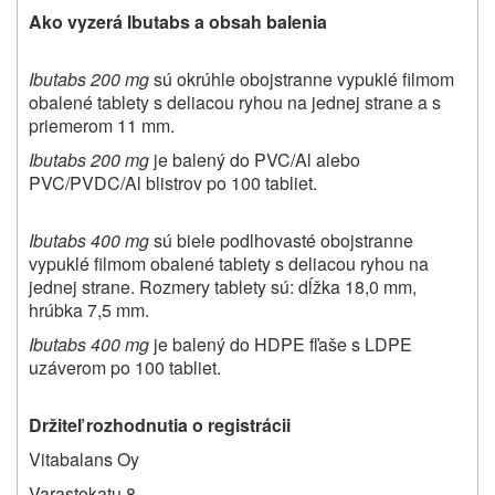
Ako vyzerá Ibutabs a obsah balenia
Ibutabs 200 mg
sú okrúhle obojstranne vypuklé filmom
obalené tablety s deliacou ryhou na jednej strane a s
priemerom 11 mm.
Ibutabs 200 mg
je balený do PVC/Al alebo
PVC/PVDC/Al blistrov po 100 tabliet.
Ibutabs 400 mg
sú biele podlhovasté obojstranne
vypuklé filmom obalené tablety s deliacou ryhou na
jednej strane. Rozmery tablety sú: dĺžka 18,0 mm,
hrúbka 7,5 mm.
Ibutabs 400 mg
je balený do HDPE fľaše s LDPE
uzáverom po 100 tabliet.
Držiteľ rozhodnutia o registrácii
Vitabalans Oy
Varastokatu 8