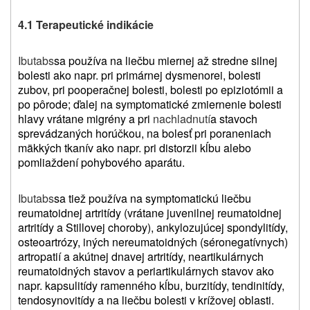
4.1 Terapeutické indikácie
Ibutabs
sa používa na liečbu miernej až stredne silnej
bolesti
ako napr. pri primárnej dysmenorei, bolesti
zubov, pri pooperačnej bolesti, bolesti po epiziotómii a
po pôrode; ďalej na symptomatické zmiernenie bolesti
hlavy vrátane migrény a pri
nachladnutí
a stavoch
sprevádzaných horúčkou, na bolesť pri poraneniach
mäkkých tkanív ako napr. pri distorzii kĺbu alebo
pomliaždení pohybového aparátu.
Ibutabs
sa tiež používa na symptomatickú liečbu
reumatoidnej artritídy (vrátane juvenilnej reumatoidnej
artritídy a Stillovej choroby), ankylozujúcej spondylitídy,
osteoartrózy, iných nereumatoidných (séronegatívnych)
artropatií a akútnej dnavej artritídy, neartikulárnych
reumatoidných stavov a periartikulárnych stavov ako
napr. kapsulitídy ramenného kĺbu, burzitídy, tendinitídy,
tendosynovitídy a na liečbu bolesti v krížovej oblasti.