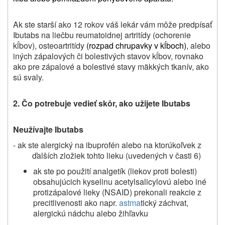
Ak ste starší ako 12 rokov váš lekár vám môže predpísať
Ibutabs na liečbu reumatoidnej artritídy (ochorenie
kĺbov), osteoartritídy
(rozpad chrupavky v kĺboch)
, alebo
iných zápalových či bolestivých stavov kĺbov, rovnako
ako pre zápalové a bolestivé stavy mäkkých tkanív, ako
sú svaly.
2.
Čo potrebuje vedieť skôr, ako užijete
Ibutabs
Neužívajte Ibutabs
- ak ste alergický na ibuprofén alebo na ktorúkoľvek z
ďalších zložiek tohto lieku (uvedených v časti 6)
ak ste po použití analgetík (liekov proti bolesti)
obsahujúcich kyselinu acetylsalicylovú alebo iné
protizápalové lieky (NSAID) prekonali reakcie z
precitlivenosti ako napr.
astma
tický záchvat,
alergickú nádchu alebo žihľavku