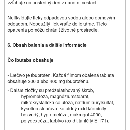
vzťahuje na posledný deň v danom mesiaci.
Nelikvidujte lieky odpadovou vodou alebo domovým
odpadom. Nepoužitý liek vráťte do lekárne. Tieto
opatrenia pomôžu chrániť životné prostredie.
6.
Obsah balenia a ďalšie informácie
Čo Ibutabs obsahuje
- Liečivo je ibuprofén. Každá filmom obalená tableta
obsahuje 200 alebo 400 mg ibuprofénu.
- Ďalšie zložky sú predželatínovaný škrob,
hypromelóza, magnéziumstearát,
mikrokryštalická celulóza, nátriumlaurylsulfát,
kyselina steárová, koloidný oxid kremičitý
bezvodý, hypromelóza, makrogol 4000,
polydextróza, farbivo (oxid titaničitý E 171).