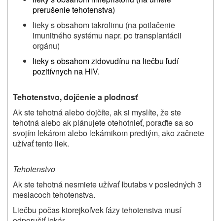
prerušenie tehotenstva)
lieky s obsahom takrolimu (na potlačenie
imunitného systému napr. po transplantácii
orgánu)
lieky s obsahom zidovudínu na liečbu ľudí
pozitívnych na HIV.
Tehotenstvo
,
dojčenie
a plodnosť
Ak ste tehotná alebo dojčíte, ak si myslíte, že ste
tehotná alebo ak plánujete otehotnieť, poraďte sa so
svojím lekárom alebo lekárnikom predtým, ako začnete
užívať tento liek.
Tehotenstvo
Ak ste tehotná nesmiete užívať Ibutabs v posledných 3
mesiacoch tehotenstva.
Liečbu počas ktorejkoľvek fázy tehotenstva musí
odporučiť lekár.