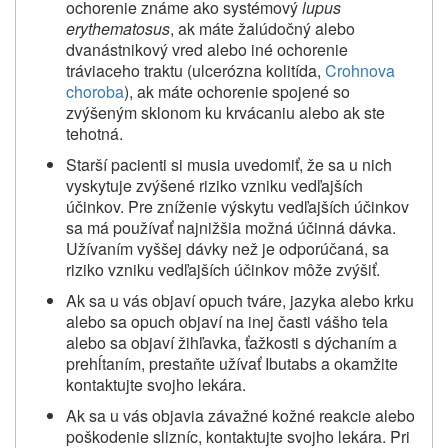
ochorenie známe ako systémový
lupus
erythematosus
, ak máte žalúdočný alebo
dvanástnikový vred alebo iné ochorenie
tráviaceho traktu (ulcerózna kolitída,
Crohnova
choroba
), ak máte ochorenie spojené so
zvýšeným sklonom ku krvácaniu alebo ak ste
tehotná.
Starší pacienti si musia uvedomiť, že sa u nich
vyskytuje zvýšené riziko vzniku vedľajších
účinkov. Pre zníženie výskytu vedľajších účinkov
sa má používať najnižšia možná účinná dávka.
Užívaním vyššej dávky než je odporúčaná, sa
riziko vzniku vedľajších účinkov môže zvýšiť.
Ak sa u vás objaví opuch tváre, jazyka alebo krku
alebo sa opuch objaví na inej časti vášho tela
alebo sa objaví žihľavka, ťažkosti s dýchaním a
prehĺtaním, prestaňte užívať Ibutabs a okamžite
kontaktujte svojho lekára.
Ak sa u vás objavia závažné kožné reakcie alebo
poškodenie slizníc, kontaktujte svojho lekára. Pri