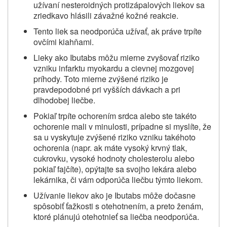
užívaní nesteroidných protizápalových liekov sa
zriedkavo hlásili závažné kožné reakcie.
Tento liek sa neodporúča užívať, ak práve trpíte
ovčími kiahňami.
Lieky ako Ibutabs môžu mierne zvyšovať riziko
vzniku infarktu myokardu a cievnej mozgovej
príhody. Toto mierne zvýšené riziko je
pravdepodobné pri vyšších dávkach a pri
dlhodobej liečbe.
Pokiaľ trpíte ochorením srdca alebo ste takéto
ochorenie mali v minulosti, prípadne si myslíte, že
sa u vyskytuje zvýšené riziko vzniku takéhoto
ochorenia (napr. ak máte vysoký krvný tlak,
cukrovku, vysoké hodnoty cholesterolu alebo
pokiaľ fajčíte), opýtajte sa svojho lekára alebo
lekárnika, či vám odporúča liečbu týmto liekom.
Užívanie liekov ako je Ibutabs môže dočasne
spôsobiť ťažkosti s otehotnením, a preto ženám,
ktoré plánujú otehotnieť sa liečba neodporúča.