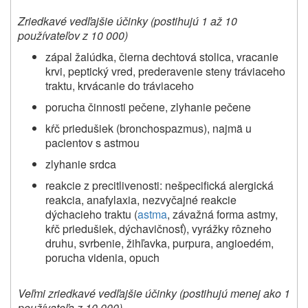
Zriedkavé vedľajšie účinky (
postihujú 1 až 10
používateľov z 10 000)
zápal žalúdka, čierna dechtová stolica, vracanie
krvi, peptický vred, prederavenie steny tráviaceho
traktu, krvácanie do tráviaceho
porucha činnosti pečene, zlyhanie pečene
kŕč priedušiek (bronchospazmus), najmä u
pacientov s astmou
zlyhanie srdca
reakcie z precitlivenosti: nešpecifická alergická
reakcia, anafylaxia, nezvyčajné reakcie
dýchacieho traktu (
astma
, závažná forma astmy,
kŕč priedušiek, dýchavičnosť), vyrážky rôzneho
druhu, svrbenie, žihľavka, purpura, angioedém,
porucha videnia, opuch
Veľmi zriedkavé vedľajšie účinky (
postihujú menej ako 1
používateľa z 10 000)