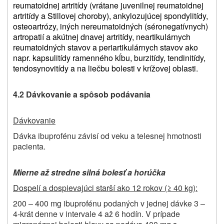
reumatoidnej artritídy (vrátane juvenilnej reumatoidnej
artritídy a Stillovej choroby), ankylozujúcej spondylitídy,
osteoartrózy, iných nereumatoidných (séronegatívnych)
artropatií a akútnej dnavej artritídy, neartikulárnych
reumatoidných stavov a periartikulárnych stavov ako
napr. kapsulitídy ramenného kĺbu, burzitídy, tendinitídy,
tendosynovitídy a na liečbu bolesti v krížovej oblasti.
4.2 Dávkovanie a spôsob podávania
Dávkovanie
Dávka ibuprofénu závisí od veku a telesnej hmotnosti
pacienta.
Mierne až stredne silná bolesť a horúčka
Dospelí a dospievajúci starší ako 12 rokov (≥ 40 kg):
200 – 400 mg ibuprofénu podaných v jednej dávke 3 –
4-krát denne v intervale 4 až 6 hodín. V prípade