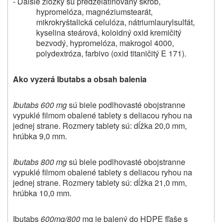
- Ďalšie zložky sú predželatínovaný škrob,
hypromelóza, magnéziumstearát,
mikrokryštalická celulóza, nátriumlaurylsulfát,
kyselina steárová, koloidný oxid kremičitý
bezvodý, hypromelóza, makrogol 4000,
polydextróza, farbivo (oxid titaničitý E 171).
Ako vyzerá Ibutabs a obsah balenia
Ibutabs 600 mg
sú biele podlhovasté obojstranne
vypuklé filmom obalené tablety s deliacou ryhou na
jednej strane. Rozmery tablety sú: dĺžka 20,0 mm,
hrúbka 9,0 mm.
Ibutabs 800 mg
sú biele podlhovasté obojstranne
vypuklé filmom obalené tablety s deliacou ryhou na
jednej strane. Rozmery tablety sú: dĺžka 21,0 mm,
hrúbka 10,0 mm.
Ibutabs
600mg/800
mg je balený do HDPE fľaše s