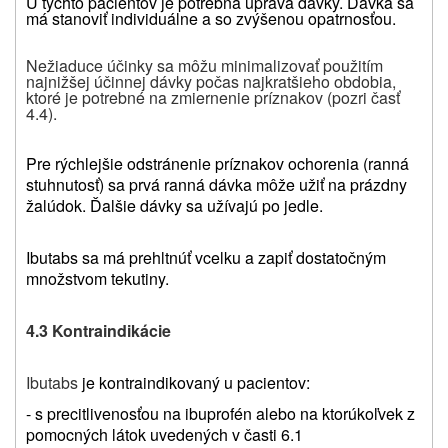
U týchto pacientov je potrebná úprava dávky. Dávka sa
má stanoviť individuálne a so zvýšenou opatrnosťou.
Nežiaduce účinky sa môžu minimalizovať použitím
najnižšej účinnej dávky počas najkratšieho obdobia,
ktoré je potrebné na zmiernenie príznakov (pozri časť
4.4).
Pre rýchlejšie odstránenie príznakov ochorenia (ranná
stuhnutosť) sa prvá ranná dávka môže užiť na prázdny
žalúdok. Ďalšie dávky sa užívajú po jedle.
Ibutabs sa má prehltnúť vcelku a zapiť dostatočným
množstvom tekutiny.
4.3 Kontraindikácie
Ibutabs
je kontraindikovaný u pacientov:
- s precitlivenosťou na ibuprofén alebo na ktorúkoľvek z
pomocných látok uvedených v časti 6.1