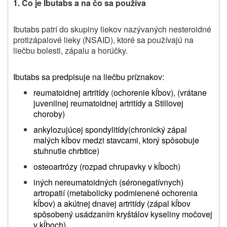
1.
Čo je
Ibutabs
a na čo sa používa
Ibutabs patrí do skupiny liekov nazývaných nesteroidné
protizápalové lieky (NSAID), ktoré sa používajú na
liečbu bolesti, zápalu a horúčky.
Ibutabs sa predpisuje na liečbu príznakov:
reumatoidnej artritídy
(
ochorenie kĺbov), (vrátane
juvenilnej reumatoidnej artritídy a Stillovej
choroby)
ankylozujúcej spondylitídy(chronický zápal
malých kĺbov medzi stavcami, ktorý spôsobuje
stuhnutie chrbtice)
osteoartrózy (rozpad chrupavky v kĺboch)
iných nereumatoidných (séronegatívnych)
artropatií (metabolicky podmienené ochorenia
kĺbov) a akútnej dnavej artritídy (zápal kĺbov
spôsobený usádzaním kryštálov kyseliny močovej
v kĺboch)