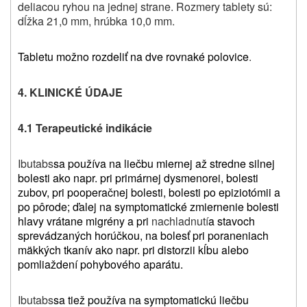
deliacou ryhou na jednej strane. Rozmery tablety sú:
dĺžka 21,0 mm, hrúbka 10,0 mm.
Tabletu možno rozdeliť na dve rovnaké polovice
.
4. KLINICKÉ ÚDAJE
4.1 Terapeutické indikácie
Ibutabs
sa používa na liečbu miernej až stredne silnej
bolesti
ako napr. pri primárnej dysmenorei, bolesti
zubov, pri pooperačnej bolesti, bolesti po epiziotómii a
po pôrode; ďalej na symptomatické zmiernenie bolesti
hlavy vrátane migrény a pri
nachladnutí
a stavoch
sprevádzaných horúčkou, na bolesť pri poraneniach
mäkkých tkanív ako napr. pri distorzii kĺbu alebo
pomliaždení pohybového aparátu.
Ibutabs
sa tiež používa na symptomatickú liečbu