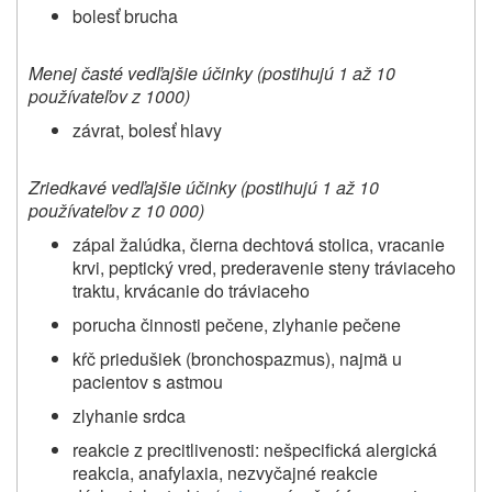
bolesť brucha
Menej časté
vedľajšie účinky (postihujú 1 až 10
používateľov z 1000)
závrat, bolesť hlavy
Zriedkavé vedľajšie účinky (
postihujú 1 až 10
používateľov z 10 000)
zápal žalúdka, čierna dechtová stolica, vracanie
krvi, peptický vred, prederavenie steny tráviaceho
traktu, krvácanie do tráviaceho
porucha činnosti pečene, zlyhanie pečene
kŕč priedušiek (bronchospazmus), najmä u
pacientov s astmou
zlyhanie srdca
reakcie z precitlivenosti: nešpecifická alergická
reakcia, anafylaxia, nezvyčajné reakcie