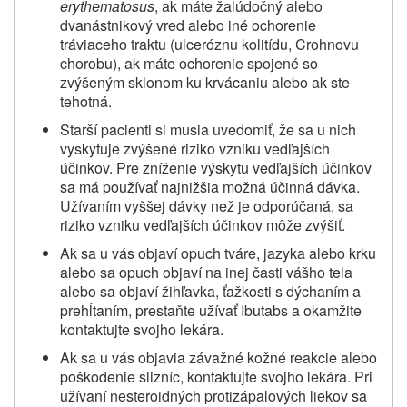
erythematosus
, ak máte žalúdočný alebo
dvanástnikový vred alebo iné ochorenie
tráviaceho traktu (ulceróznu kolitídu, Crohnovu
chorobu), ak máte ochorenie spojené so
zvýšeným sklonom ku krvácaniu alebo ak ste
tehotná.
Starší pacienti si musia uvedomiť, že sa u nich
vyskytuje zvýšené riziko vzniku vedľajších
účinkov. Pre zníženie výskytu vedľajších účinkov
sa má používať najnižšia možná účinná dávka.
Užívaním vyššej dávky než je odporúčaná, sa
riziko vzniku vedľajších účinkov môže zvýšiť.
Ak sa u vás objaví opuch tváre, jazyka alebo krku
alebo sa opuch objaví na inej časti vášho tela
alebo sa objaví žihľavka, ťažkosti s dýchaním a
prehĺtaním, prestaňte užívať Ibutabs a okamžite
kontaktujte svojho lekára.
Ak sa u vás objavia závažné kožné reakcie alebo
poškodenie slizníc, kontaktujte svojho lekára. Pri
užívaní nesteroidných protizápalových liekov sa