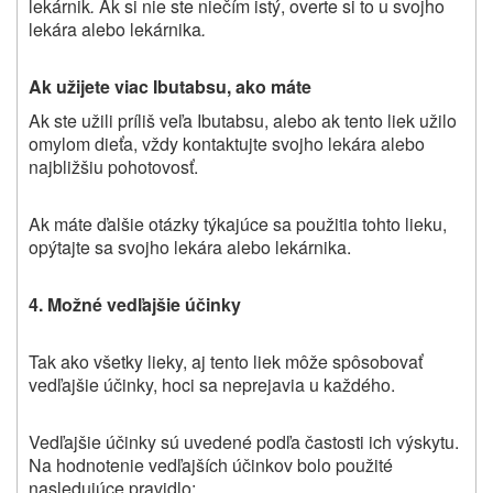
lekárnik
.
Ak si nie ste niečím istý, overte si to u svojho
lekára alebo lekárnika
.
Ak užijete viac Ibutabsu, ako máte
Ak ste užili príliš veľa Ibutabsu, alebo ak tento liek užilo
omylom dieťa, vždy kontaktujte svojho lekára alebo
najbližšiu pohotovosť.
Ak máte ďalšie otázky týkajúce sa použitia tohto lieku,
opýtajte sa svojho lekára alebo lekárnika.
4.
Možné vedľajšie účinky
Tak ako všetky lieky, aj tento liek môže spôsobovať
vedľajšie účinky, hoci sa neprejavia u každého.
Vedľajšie účinky sú uvedené podľa častosti ich výskytu.
Na hodnotenie vedľajších účinkov bolo použité
nasledujúce pravidlo: