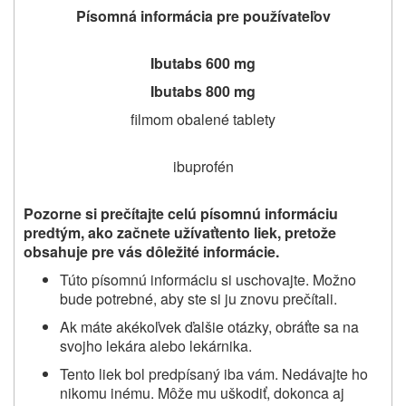
Písomná informácia pre používateľov
Ibutabs 600 mg
Ibutabs 800 mg
filmom obalené tablety
ibuprofén
Pozorne si prečítajte celú písomnú informáciu
predtým, ako
začnete užívať
tento liek
, pretože
obsahuje pre vás dôležité informácie
.
Túto písomnú informáciu si uschovajte. Možno
bude potrebné, aby ste si ju znovu prečítali.
Ak máte akékoľvek ďalšie otázky, obráťte sa na
svojho
lekára
alebo lekárnika.
Tento liek bol predpísaný
iba vám
. Nedávajte ho
nikomu inému. Môže mu uškodiť, dokonca aj