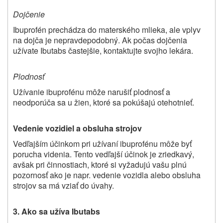
Dojčenie
Ibuprofén prechádza do materského mlieka, ale vplyv
na dojča je nepravdepodobný. Ak počas dojčenia
užívate Ibutabs častejšie, kontaktujte svojho lekára.
Plodnosť
Užívanie ibuprofénu môže narušiť plodnosť a
neodporúča sa u žien, ktoré sa pokúšajú otehotnieť.
Vedenie vozidiel a obsluha strojov
Vedľajším účinkom pri užívaní ibuprofénu môže byť
porucha videnia. Tento vedľajší účinok je zriedkavý,
avšak pri činnostiach, ktoré si vyžadujú vašu plnú
pozornosť ako je napr. vedenie vozidla alebo obsluha
strojov sa má vziať do úvahy.
3. Ako sa užíva Ibutabs