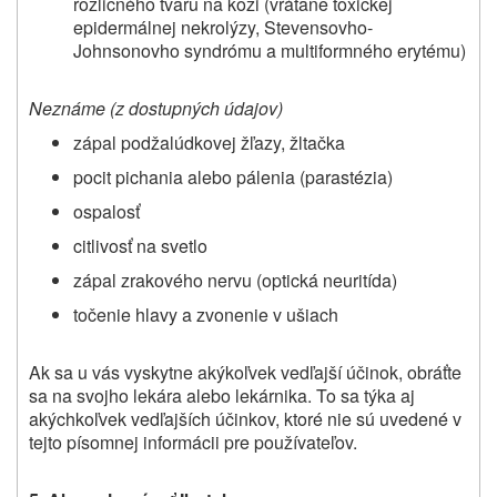
rozličného tvaru na koži (vrátane toxickej
epidermálnej nekrolýzy, Stevensovho-
Johnsonovho syndrómu a multiformného erytému)
Neznáme (z dostupných údajov)
zápal podžalúdkovej žľazy, žltačka
pocit pichania alebo pálenia (parastézia)
ospalosť
citlivosť na svetlo
zápal zrakového nervu (optická neuritída)
točenie hlavy a zvonenie v ušiach
Ak sa u vás vyskytne akýkoľvek vedľajší účinok, obráťte
sa na svojho lekára alebo lekárnika. To sa týka aj
akýchkoľvek vedľajších účinkov, ktoré nie sú uvedené v
tejto písomnej informácii pre používateľov.