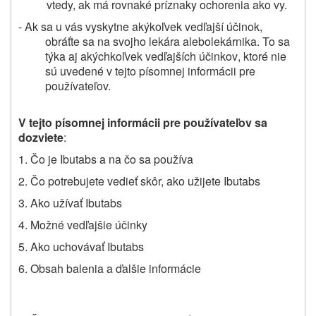
vtedy, ak má rovnaké príznaky
ochorenia
ako vy.
- Ak
sa u vás vyskytne
akýkoľvek vedľajší účinok
,
obráťte sa na svojho lekára
alebo
lekárnika. To sa
týka aj akýchkoľvek vedľajších účinkov
, ktoré nie
sú uvedené v tejto písomnej informácii pre
používateľov.
V tejto písomnej informácii pre používateľov sa
dozviete
:
1. Čo je Ibutabs a na čo sa používa
2. Čo potrebujete vedieť skôr, ako užijete Ibutabs
3. Ako užívať Ibutabs
4. Možné vedľajšie účinky
5. Ako uchovávať Ibutabs
6. Obsah balenia a ďalšie informácie