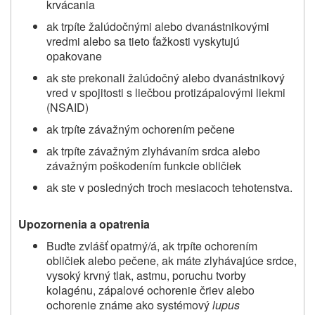
krvácania
ak trpíte žalúdočnými alebo dvanástnikovými
vredmi alebo sa tieto ťažkosti vyskytujú
opakovane
ak ste prekonali žalúdočný alebo dvanástnikový
vred v spojitosti s liečbou protizápalovými liekmi
(NSAID)
ak trpíte závažným ochorením pečene
ak trpíte závažným zlyhávaním srdca alebo
závažným poškodením funkcie obličiek
ak ste v posledných troch mesiacoch tehotenstva.
Upozornenia a opatrenia
Buďte zvlášť opatrný/á, ak trpíte ochorením
obličiek alebo pečene, ak máte zlyhávajúce srdce,
vysoký krvný tlak, astmu, poruchu tvorby
kolagénu, zápalové ochorenie čriev alebo
ochorenie známe ako systémový
lupus