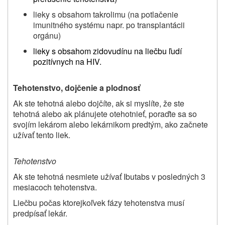
lieky s obsahom takrolimu (na potlačenie
imunitného systému napr. po transplantácii
orgánu)
lieky s obsahom zidovudínu na liečbu ľudí
pozitívnych na HIV.
Tehotenstvo
,
dojčenie
a plodnosť
Ak ste tehotná alebo dojčíte, ak si myslíte, že ste
tehotná alebo ak plánujete otehotnieť, poraďte sa so
svojím lekárom alebo lekárnikom predtým, ako začnete
užívať tento liek.
Tehotenstvo
Ak ste tehotná nesmiete užívať Ibutabs v posledných 3
mesiacoch tehotenstva.
Liečbu počas ktorejkoľvek fázy tehotenstva musí
predpísať lekár.