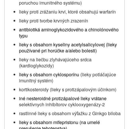
poruchou imunitného systému)
lieky proti zrážaniu krvi, ktoré obsahujú warfarín
lieky proti tvorbe krvných zrazenín
antibiotiká aminoglykozidového a chinolónového
typu
lieky s obsahom kyseliny acetylsalicylovej (lieky
používané pri horúčke a/alebo bolesti)
lieky na liečbu zlyhávajúceho srdca
(kardioglykozidy)
lieky s obsahom cyklosporínu
(lieky potláčajúce
imunitný systém)
kortikosteroidy (lieky s protizápalovým účinkom)
iné nesteroidné protizápalové lieky vrátane
selektívnych inhibítorov cyklooxygenázy-2
rastlinné lieky s obsahom výťažku z Ginkgo biloba
lieky s obsahom mifepristonu (na umelé
prerušenie tehotenstva)