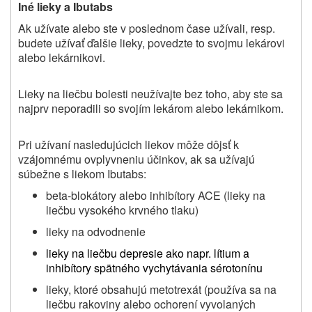
Iné lieky a Ibutabs
Ak užívate alebo ste v poslednom čase užívali, resp.
budete užívať ďalšie lieky, povedzte to svojmu lekárovi
alebo lekárnikovi.
Lieky na liečbu bolesti neužívajte bez toho, aby ste sa
najprv neporadili so svojím lekárom alebo lekárnikom.
Pri užívaní nasledujúcich liekov môže dôjsť k
vzájomnému ovplyvneniu účinkov, ak sa užívajú
súbežne s liekom Ibutabs:
beta-blokátory alebo inhibítory ACE (lieky na
liečbu vysokého krvného tlaku)
lieky na odvodnenie
lieky na liečbu depresie ako napr. lítium a
inhibítory spätného vychytávania sérotonínu
lieky, ktoré obsahujú metotrexát (používa sa na
liečbu rakoviny alebo ochorení vyvolaných