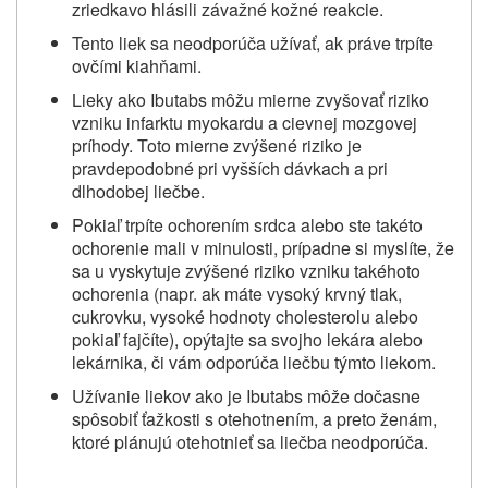
zriedkavo hlásili závažné kožné reakcie.
Tento liek sa neodporúča užívať, ak práve trpíte
ovčími kiahňami.
Lieky ako Ibutabs môžu mierne zvyšovať riziko
vzniku infarktu myokardu a cievnej mozgovej
príhody. Toto mierne zvýšené riziko je
pravdepodobné pri vyšších dávkach a pri
dlhodobej liečbe.
Pokiaľ trpíte ochorením srdca alebo ste takéto
ochorenie mali v minulosti, prípadne si myslíte, že
sa u vyskytuje zvýšené riziko vzniku takéhoto
ochorenia (napr. ak máte vysoký krvný tlak,
cukrovku, vysoké hodnoty cholesterolu alebo
pokiaľ fajčíte), opýtajte sa svojho lekára alebo
lekárnika, či vám odporúča liečbu týmto liekom.
Užívanie liekov ako je Ibutabs môže dočasne
spôsobiť ťažkosti s otehotnením, a preto ženám,
ktoré plánujú otehotnieť sa liečba neodporúča.