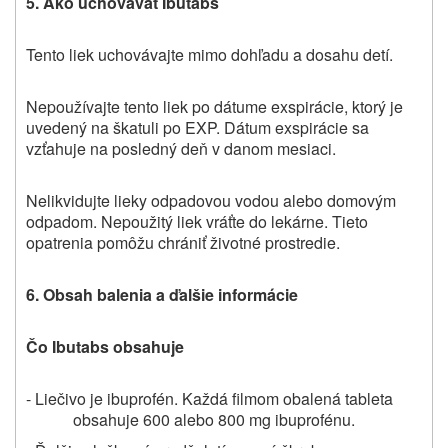
5.
Ako uchovávať
Ibutabs
Tento liek uchovávajte mimo dohľadu a dosahu detí.
Nepoužívajte tento liek po dátume exspirácie, ktorý je
uvedený na škatuli po EXP. Dátum exspirácie sa
vzťahuje na posledný deň v danom mesiaci.
Nelikvidujte lieky odpadovou vodou alebo domovým
odpadom. Nepoužitý liek vráťte do lekárne. Tieto
opatrenia pomôžu chrániť životné prostredie.
6.
Obsah balenia a ďalšie informácie
Čo Ibutabs obsahuje
- Liečivo je ibuprofén. Každá filmom obalená tableta
obsahuje 600 alebo 800 mg ibuprofénu.