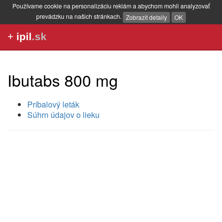
Používame cookie na personalizáciu reklám a abychom mohli analyzovať
prevádzku na našich stránkach.
Zobrazit detaily
OK
+
ipil
.sk
Ibutabs 800 mg
Príbalový leták
Súhrn údajov o lieku