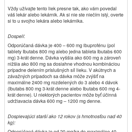
Vždy užívajte tento liek presne tak, ako vám povedal
váš lekár alebo lekárnik. Ak si nie ste niečím istý, overte
si to u svojho lekára alebo lekárnika.
Dospelí
:
Odporúčaná dávka je 400 – 600 mg ibuprofénu (pol
tablety Ibutabs 800 mg alebo jedna tableta Ibutabs 600
mg) 3-krát denne. Dávka vyššia ako 600 mg a zároveň
nižšia ako 800 mg sa dosiahne vhodnou kombináciou
prípadne delením príslušných síl lieku. V akútnych a
závažných prípadoch sa dávka môže zvýšiť na
maximálne 2400 mg rozdelených do 3 alebo 4 dávok
(Ibutabs 800 mg 3-krát denne alebo Ibutabs 600 mg 4-
krát denne). U niektorých pacientov môže byť účinná
udržiavacia dávka 600 mg – 1200 mg denne.
Dospievajúci starší ako 12 rokov (s hmotnosťou nad 40
kg):
Odporúčaná dávka je od 20 mg/kg do maximálne 40