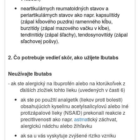
neartikulárnych reumatoidných stavov a
periartikulárnych stavov ako napr. kapsulitídy
(zápal kĺbového puzdra) ramenného kĺbu,
burzitídy (zápal mazového vačku v kĺbe),
tendinitídy (zápal šľachy), tendosynovitídy (zápal
sľachovej pošvy).
2.
Čo potrebuje vedieť skôr, ako užijete
Ibutabs
Neužívajte Ibutabs
- ak ste alergický na ibuprofén alebo na ktorúkoľvek z
ďalších zložiek tohto lieku (uvedených v časti 6)
ak ste po použití analgetík (liekov proti bolesti)
obsahujúcich kyselinu acetylsalicylovú alebo iné
protizápalové lieky (NSAID) prekonali reakcie z
precitlivenosti ako napr.
astma
tický záchvat,
alergickú nádchu alebo žihľavku
ak sa u vás vyskytuje zvýšené riziko vzniku