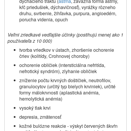
dýchacieho traktu (
astma
, závažná forma astmy,
kŕč priedušiek, dýchavičnosť), vyrážky rôzneho
druhu, svrbenie, žihľavka, purpura, angioedém,
porucha videnia, opuch
Veľmi zriedkavé vedľajšie účinky (
postihujú menej ako 1
používateľa z 10 000)
tvorba vriedkov v ústach, zhoršenie ochorenie
čriev (kolitídy, Crohnovej choroby)
ochorenie obličiek (intersticiálna nefritída,
nefrotický syndróm), zlyhanie obličiek
zníženie počtu krvných doštičiek, neutrofilov,
granulocytov (určitý typ bielych krviniek), určité
formy málokrvnosti (aplastická anémia,
hemolytická anémia)
vysoký tlak krvi
depresia, zmätenosť
kožné bulózne reakcie - výskyt červených škvŕn