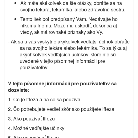
Ak máte akékoľvek ďalšie otázky, obráťte sa na
svojho lekára, lekárnika, alebo
zdravotnú sestru
.
Tento liek bol predpísaný Vám. Nedávajte ho
nikomu inému. Môže mu uškodiť, dokonca aj
vtedy, ak má rovnaké príznaky ako Vy.
- Ak
sa u vás vyskytne
akýkoľvek vedľajší účinok
obráťte
sa na svojho lekára alebo lekárnika. To sa týka aj
akýchkoľvek vedľajších účinkov, ktoré nie sú
uvedené v tejto písomnej informácii pre
používateľov
V tejto písomnej informácii pre používateľov sa
dozviete
:
1. Čo je Iffeza a na čo sa používa
2.
Čo potrebujete vedieť skôr
ako použijete Iffeza
3. Ako používať Iffezu
4. Možné vedľajšie účinky
5. Ako uchovávať Iffezu