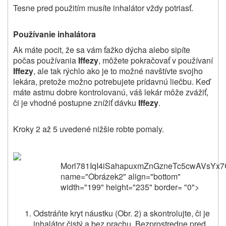
Tesne pred použitím musíte inhalátor vždy potriasť.
Používanie inhalátora
Ak máte pocit, že sa vám ťažko dýcha alebo sipíte
počas používania
Iffezy
, môžete pokračovať v používaní
Iffezy
, ale tak rýchlo ako je to možné navštívte svojho
lekára, pretože možno potrebujete prídavnú liečbu. Keď
máte astmu dobre kontrolovanú, váš lekár môže zvážiť,
či je vhodné postupne znížiť dávku
Iffezy
.
Kroky 2 až 5 uvedené nižšie robte pomaly.
Morl781IqI4i
Odstráňte kryt náustku (Obr. 2) a skontrolujte, či je
inhalátor čistý a bez prachu. Bezprostredne pred