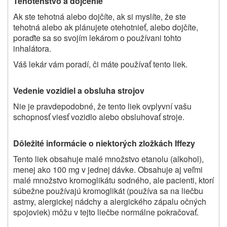
Tehotenstvo a dojčenie
Ak ste tehotná alebo dojčíte, ak si myslíte, že ste
tehotná alebo ak plánujete otehotnieť
, alebo dojčíte,
poraďte sa so svojím lekárom o používani tohto
inhalátora.
Váš lekár vám poradí, či máte používať tento liek.
Vedenie vozidiel a obsluha strojov
Nie je pravdepodobné, že tento liek ovplyvní vašu
schopnosť viesť vozidlo alebo obsluhovať stroje.
Dôležité informácie o niektorých zložkách Iffezy
Tento liek obsahuje malé množstvo etanolu (alkohol),
menej ako 100 mg v jednej dávke. Obsahuje aj veľmi
malé množstvo kromoglikátu sodného, ale pacienti, ktorí
súbežne používajú kromoglikát (používa sa na liečbu
astmy, alergickej nádchy a alergického zápalu očných
spojoviek) môžu v tejto liečbe normálne pokračovať.