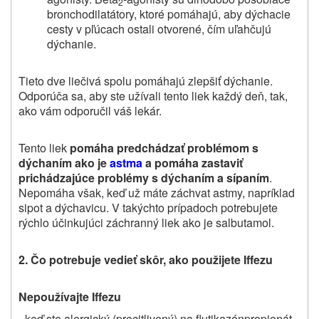
2
bronchodilatátory, ktoré pomáhajú, aby dýchacie
cesty v pľúcach ostali otvorené, čím uľahčujú
dýchanie.
Tieto dve liečivá spolu pomáhajú zlepšiť dýchanie.
Odporúča sa, aby ste užívali tento liek každý deň, tak,
ako vám odporučil váš lekár.
Tento liek
pomáha
predchádzať problémom s
dýchaním ako je
astma
a pomáha zastaviť
prichádzajúce problémy s dýchaním a sípaním
.
Nepomáha však, keď už máte záchvat astmy, napríklad
sipot a dýchavicu. V takýchto prípadoch potrebujete
rýchlo účinkujúci záchranný liek ako je salbutamol.
2.
Čo potrebuje vedieť skôr, ako použijete
Iffezu
Nepoužívajte Iffezu
- keď ste alergický (precitlivený) na flutikazónpropionát,