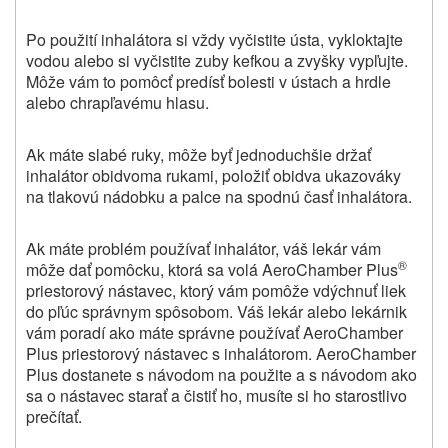
Po použití inhalátora si vždy vyčistite ústa, vykloktajte
vodou alebo si vyčistite zuby kefkou a zvyšky vypľujte.
Môže vám to pomôcť predísť bolesti v ústach a hrdle
alebo chrapľavému hlasu.
Ak máte slabé ruky, môže byť jednoduchšie držať
inhalátor obidvoma rukami, položiť obidva ukazováky
na tlakovú nádobku a palce na spodnú časť inhalátora.
Ak máte problém používať inhalátor, váš lekár vám
®
môže dať pomôcku, ktorá sa volá AeroChamber Plus
priestorový nástavec, ktorý vám pomôže vdýchnuť liek
do pľúc správnym spôsobom. Váš lekár alebo lekárnik
vám poradí ako máte správne používať AeroChamber
Plus priestorový nástavec s inhalátorom. AeroChamber
Plus dostanete s návodom na použite a s návodom ako
sa o nástavec starať a čistiť ho, musíte si ho starostlivo
prečítať.