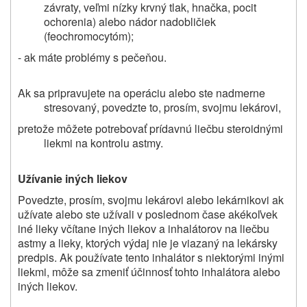
závraty, veľmi nízky krvný tlak, hnačka, pocit
ochorenia) alebo nádor nadobličiek
(feochromocytóm);
- ak máte problémy s pečeňou.
Ak sa pripravujete na operáciu alebo ste nadmerne
stresovaný, povedzte to, prosím, svojmu lekárovi,
pretože môžete potrebovať prídavnú liečbu steroidnými
liekmi na kontrolu astmy.
Užívanie iných liekov
Povedzte, prosím, svojmu lekárovi alebo lekárnikovi ak
užívate alebo ste užívali v poslednom čase akékoľvek
iné lieky včítane iných liekov a inhalátorov na liečbu
astmy a lieky,
ktorých výdaj nie je viazaný na lekársky
predpis. Ak používate tento inhalátor s niektorými inými
liekmi, môže sa zmeniť účinnosť tohto inhalátora alebo
iných liekov.