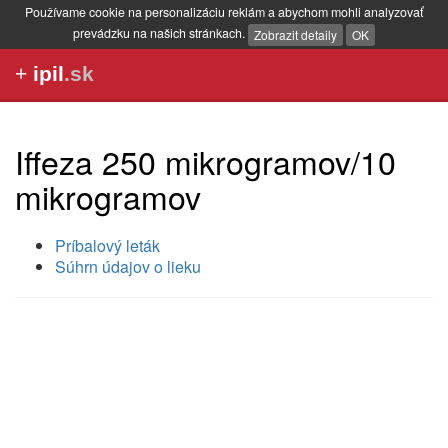
Používame cookie na personalizáciu reklám a abychom mohli analyzovať
prevádzku na našich stránkach.
Zobrazit detaily
OK
+
ipil
.sk
Iffeza 250 mikrogramov/10
mikrogramov
Príbalový leták
Súhrn údajov o lieku