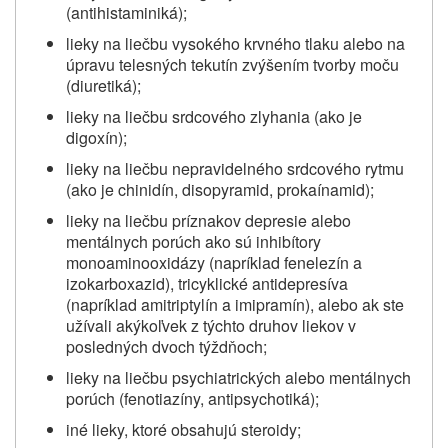
(antihistaminiká);
lieky na liečbu vysokého krvného tlaku alebo na
úpravu telesných tekutín zvýšením tvorby moču
(diuretiká);
lieky na liečbu srdcového zlyhania (ako je
digoxín);
lieky na liečbu nepravidelného srdcového rytmu
(ako je chinidín, disopyramid, prokaínamid);
lieky na liečbu príznakov depresie alebo
mentálnych porúch ako sú inhibítory
monoaminooxidázy (napríklad fenelezín a
izokarboxazid), tricyklické antidepresíva
(napríklad amitriptylín a imipramín), alebo ak ste
užívali akýkoľvek
z týchto druhov liekov v
posledných dvoch týždňoch;
lieky na liečbu psychiatrických alebo mentálnych
porúch (fenotiazíny, antipsychotiká);
iné lieky, ktoré obsahujú steroidy;