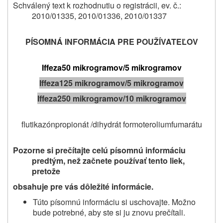
Schválený text k rozhodnutiu o registrácii, ev. č.:
2010/01335, 2010/01336, 2010/01337
PÍSOMNÁ INFORMÁCIA PRE POUŽÍVATEĽOV
Iffeza
50 mikrogramov/5 mikrogramov
Iffeza
125 mikrogramov/5 mikrogramov
Iffeza
250 mikrogramov/10 mikrogramov
flutikazónpropionát /dihydrát formoteroliumfumarátu
Pozorne si prečítajte celú písomnú informáciu
predtým, než začnete používať tento liek
,
pretože
obsahuje pre vás dôležité informácie
.
Túto písomnú informáciu si uschovajte. Možno
bude potrebné, aby ste si ju znovu prečítali.