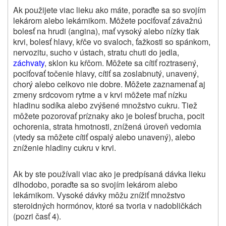
Ak použijete viac lieku ako máte, poraďte sa so svojím
lekárom alebo lekárnikom. Môžete pociťovať závažnú
bolesť na hrudi (angina), mať vysoký alebo nízky tlak
krvi, bolesť hlavy, kŕče vo svaloch, ťažkosti so spánkom,
nervozitu, sucho v ústach, stratu chuti do jedla,
záchvaty
, sklon ku kŕčom. Môžete sa cítiť roztrasený,
pociťovať točenie hlavy, cítiť sa zoslabnutý, unavený,
chorý alebo celkovo nie dobre. Môžete zaznamenať aj
zmeny srdcovom rytme a v krvi môžete mať nízku
hladinu sodíka alebo zvýšené množstvo cukru. Tiež
môžete pozorovať príznaky ako je bolesť brucha, pocit
ochorenia, strata hmotnosti, znížená úroveň vedomia
(vtedy sa môžete cítiť ospalý alebo unavený), alebo
zníženie hladiny cukru v krvi.
Ak by ste používali viac ako je predpísaná dávka lieku
dlhodobo, poraďte sa so svojím lekárom alebo
lekárnikom. Vysoké dávky môžu znížiť množstvo
steroidných hormónov, ktoré sa tvoria v nadobličkách
(pozri časť 4).