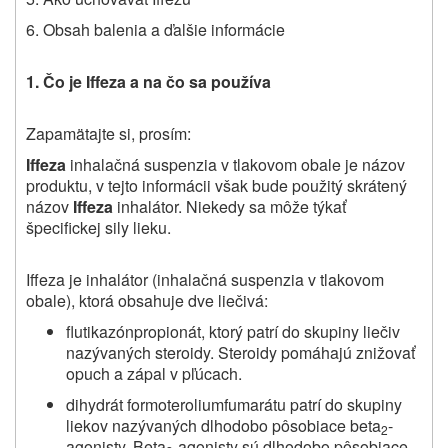
6.
Obsah balenia a ďalšie
informácie
1.
Čo
je
Iffeza
a
na
čo sa používa
Zapamätajte si, prosím:
Iffeza
inhalačná suspenzia v tlakovom obale je názov
produktu, v tejto informácii však bude použitý skrátený
názov
Iffeza
inhalátor. Niekedy sa môže týkať
špecifickej sily lieku.
Iffeza je inhalátor (inhalačná suspenzia v tlakovom
obale), ktorá obsahuje dve liečivá:
flutikazónpropionát, ktorý patrí do skupiny liečiv
nazývaných steroidy. Steroidy pomáhajú znižovať
opuch a zápal v pľúcach.
dihydrát formoteroliumfumarátu patrí do skupiny
liekov nazývaných dlhodobo pôsobiace beta
-
2
agonisty. Beta
-agonisty sú dlhodobo pôsobiace