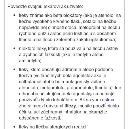
Povedzte svojmu lekárovi ak užívate:
lieky známe ako beta blokátory (ako je atenolol na
liečbu vysokého krvného tlaku, sotalol na liečbu
nepravidelnej činnosti srdca, metoprolol na liečbu
rýchleho pulzu alebo očnú instiláciu s obsahom
timololu na liečbu zeleného zákalu /glaukómu/);
niektoré lieky, ktoré sa používajú na liečbu astmy
a dýchacích ťažkostí (ako je teofylín alebo
aminofylín);
lieky, ktoré obsahujú adrenalín alebo podobné
liečivá (včítane iných beta agonistov ako je
salbutamol alebo beta-antagonisty včítane
atenololu, metoprololu, propranololu, timololu). Iné
dlhodobo účinkujúce beta agonisty
sa nemajú
2
používať s týmto inhalátorom. Ak sa vám
astma
zhorší medzi dávkami
Iffezy
, musíte použiť rýchlo
účinkujúci záchranný inhalátor na okamžité
odstránenie ťažkostí.
lieky na liečbu alergických reakcií