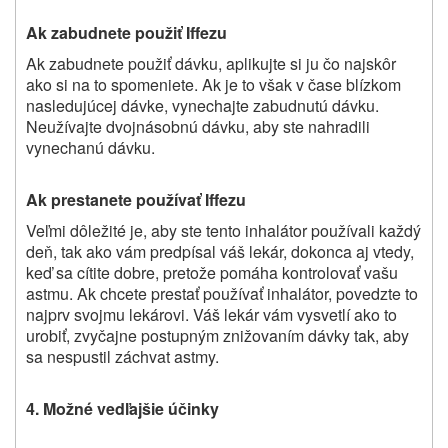
Ak zabudnete použiť Iffezu
Ak zabudnete použiť dávku, aplikujte si ju čo najskôr
ako si na to spomeniete. Ak je to však v čase blízkom
nasledujúcej dávke, vynechajte zabudnutú dávku.
Neužívajte dvojnásobnú dávku, aby ste nahradili
vynechanú dávku.
Ak prestanete používať Iffezu
Veľmi dôležité je, aby ste tento inhalátor používali každý
deň, tak ako vám predpísal váš lekár, dokonca aj vtedy,
keď sa cítite dobre, pretože pomáha kontrolovať vašu
astmu. Ak chcete prestať používať inhalátor, povedzte to
najprv svojmu lekárovi. Váš lekár vám vysvetlí ako to
urobiť, zvyčajne postupným znižovaním dávky tak, aby
sa nespustil záchvat astmy.
4.
Možné vedľajšie účinky