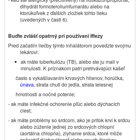
dihydrát formoteroliumfumarátu alebo na
ktorúkoľvek z ďalších zložiek
tohto lieku
(uvedených v časti 6)
.
Buďte zvlášť
opatrný pri
používan
í Iffezy
Pred začatím liečby týmto inhalátorom povedzte svojmu
lekárovi:
ak máte tuberkulózu (TB), alebo ste ju mali v
minulosti. K príznakom patrí pretrvávajúci kašeľ
často s vykašliavaním krvavých hlienov, horúčka,
únava
, strata chuti do jedla, strata telesnej
hmotnosti a nočné potenie;
- ak máte infekčné ochorenie pľúc alebo dýchacích
ciest;
- ak máte problémy so srdcom, ako je prítok krvi k srdcu
alebo zúženie jednej zo srdcových chlopní
(aortálna chlopňa), zlyhanie srdca, ktoré môže
spôsobiť dýchavičnosť alebo opuch členkov,