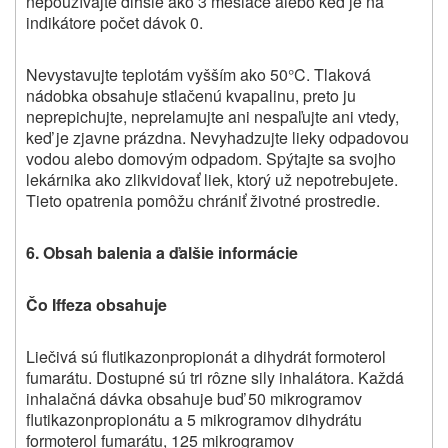
nepoužívajte dlhšie ako 3 mesiace alebo keď je na
indikátore počet dávok 0.
Nevystavujte teplotám vyšším ako
50°C
. Tlaková
nádobka obsahuje stlačenú kvapalinu, preto ju
neprepichujte, neprelamujte ani nespaľujte ani vtedy,
keď je zjavne prázdna.
Nevyhadzujte lieky
odpadovou
vodou alebo domovým odpadom. Spýtajte sa svojho
lekárnika ako zlikvidovať liek, ktorý už nepotrebujete.
Tieto opatrenia pomôžu chrániť životné prostredie.
6.
Obsah balenia a ďalšie informácie
Čo Iffeza obsahuje
Liečivá sú flutikazonpropionát a dihydrát formoterol
fumarátu. Dostupné sú tri rôzne sily inhalátora. Každá
inhalačná dávka obsahuje buď 50 mikrogramov
flutikazonpropionátu a 5 mikrogramov dihydrátu
formoterol fumarátu, 125 mikrogramov