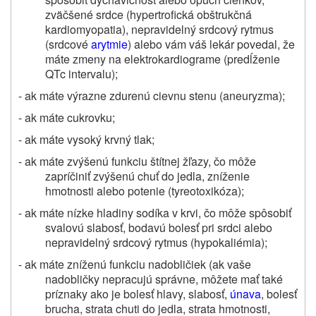
zväčšené srdce (hypertrofická obštrukčná
kardiomyopatia), nepravidelný srdcový rytmus
(srdcové
arytmie
) alebo vám váš lekár povedal, že
máte zmeny na elektrokardiograme (predĺženie
QTc intervalu);
- ak máte výrazne zdurenú cievnu stenu (aneuryzma);
- ak máte cukrovku;
- ak máte vysoký krvný tlak;
- ak máte zvýšenú funkciu štítnej žľazy, čo môže
zapríčiniť zvýšenú chuť do jedla, zníženie
hmotnosti alebo potenie (tyreotoxikóza);
- ak máte nízke hladiny sodíka v krvi, čo môže spôsobiť
svalovú slabosť, bodavú bolesť pri srdci alebo
nepravidelný srdcový rytmus (hypokaliémia);
- ak máte zníženú funkciu nadobličiek (ak vaše
nadobličky nepracujú správne, môžete mať také
príznaky ako je bolesť hlavy, slabosť,
únava
, bolesť
brucha, strata chuti do jedla, strata hmotnosti,