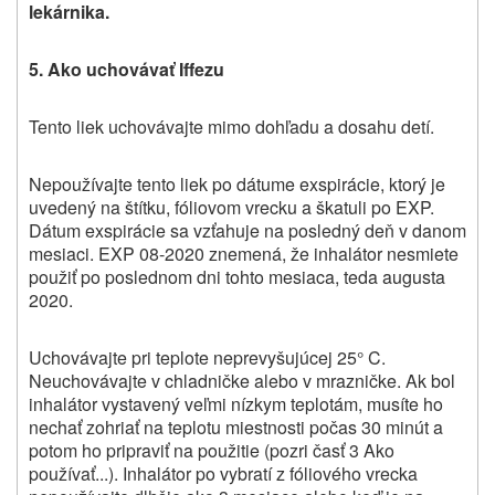
lekárnika.
5.
Ako uchovávať
Iffezu
Tento liek uchovávajte mimo dohľadu a dosahu detí.
Nepoužívajte tento liek po dátume exspirácie, ktorý je
uvedený na štítku, fóliovom vrecku a škatuli po EXP.
Dátum exspirácie sa vzťahuje na posledný deň v danom
mesiaci. EXP 08-2020 znemená, že inhalátor nesmiete
použiť po poslednom dni tohto mesiaca, teda augusta
2020.
Uchovávajte pri teplote neprevyšujúcej
25° C
.
Neuchovávajte v chladničke alebo v mrazničke. Ak bol
inhalátor vystavený veľmi nízkym teplotám, musíte ho
nechať zohriať na teplotu miestnosti počas 30 minút a
potom ho pripraviť na použitie (pozri časť 3 Ako
používať...). Inhalátor po vybratí z fóliového vrecka