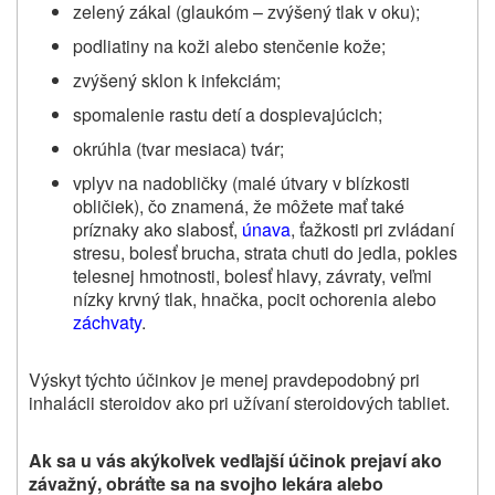
zelený zákal (glaukóm – zvýšený tlak v oku);
podliatiny na koži alebo stenčenie kože;
zvýšený sklon k infekciám;
spomalenie rastu detí a dospievajúcich;
okrúhla (tvar mesiaca) tvár;
vplyv na nadobličky (malé útvary v blízkosti
obličiek), čo znamená, že môžete mať také
príznaky ako slabosť,
únava
, ťažkosti pri zvládaní
stresu, bolesť brucha, strata chuti do jedla, pokles
telesnej hmotnosti, bolesť hlavy, závraty, veľmi
nízky krvný tlak, hnačka, pocit ochorenia alebo
záchvaty
.
Výskyt týchto účinkov je menej pravdepodobný pri
inhalácii steroidov ako pri užívaní steroidových tabliet.
Ak sa u vás akýkoľvek vedľajší účinok prejaví ako
závažný, obráťte sa na svojho lekára alebo