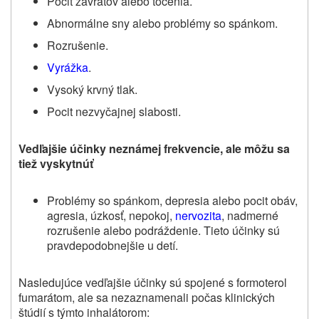
Pocit závratov alebo točenia.
Abnormálne sny alebo problémy so spánkom.
Rozrušenie.
Vyrážka
.
Vysoký krvný tlak.
Pocit nezvyčajnej slabosti.
Vedľajšie účinky neznámej frekvencie, ale môžu sa
tiež vyskytnúť
Problémy so spánkom, depresia alebo pocit obáv,
agresia, úzkosť, nepokoj,
nervozita
, nadmerné
rozrušenie alebo podráždenie. Tieto účinky sú
pravdepodobnejšie u detí.
Nasledujúce vedľajšie účinky sú spojené s formoterol
fumarátom, ale sa nezaznamenali počas klinických
štúdií s týmto inhalátorom: