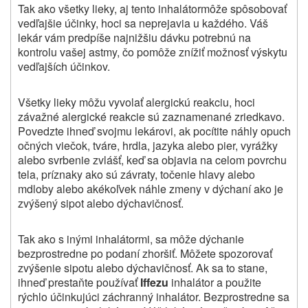
Tak ako všetky lieky, aj
tento inhalátor
môže spôsobovať
vedľajšie účinky, hoci sa neprejavia u každého. Váš
lekár vám predpíše najnižšiu dávku potrebnú na
kontrolu vašej astmy, čo pomôže znížiť možnosť výskytu
vedľajších účinkov.
Všetky lieky môžu vyvolať alergickú reakciu, hoci
závažné alergické reakcie sú zaznamenané zriedkavo.
Povedzte ihneď svojmu lekárovi, ak pocítite náhly opuch
očných viečok, tváre, hrdla, jazyka alebo pier, vyrážky
alebo svrbenie zvlášť, keď sa objavia na celom povrchu
tela, príznaky ako sú závraty, točenie hlavy alebo
mdloby alebo akékoľvek náhle zmeny v dýchaní ako je
zvýšený sipot alebo dýchavičnosť.
Tak ako s inými inhalátormi, sa môže dýchanie
bezprostredne po podaní zhoršiť. Môžete spozorovať
zvýšenie sipotu alebo dýchavičnosť. Ak sa to stane,
ihneď prestaňte používať
Iffezu
inhalátor a použite
rýchlo účinkujúci záchranný inhalátor. Bezprostredne sa