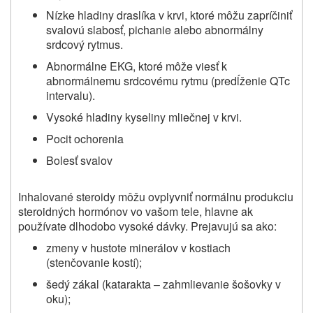
Nízke hladiny draslíka v krvi, ktoré môžu zapríčiniť
svalovú slabosť, pichanie alebo abnormálny
srdcový rytmus.
Abnormálne EKG, ktoré môže viesť k
abnormálnemu srdcovému rytmu (predĺženie QTc
intervalu).
Vysoké hladiny kyseliny mliečnej v krvi.
Pocit ochorenia
Bolesť svalov
Inhalované steroidy môžu ovplyvniť normálnu produkciu
steroidných hormónov vo vašom tele, hlavne ak
používate dlhodobo vysoké dávky. Prejavujú sa ako:
zmeny v hustote minerálov v kostiach
(stenčovanie kostí);
šedý zákal (katarakta – zahmlievanie šošovky v
oku);