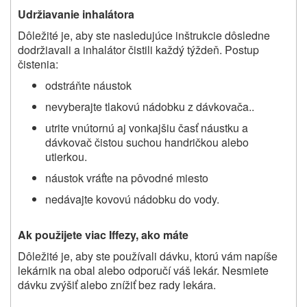
Udržiavanie inhalátora
Dôležité je, aby ste nasledujúce inštrukcie dôsledne
dodržiavali a inhalátor čistili každý týždeň. Postup
čistenia:
odstráňte náustok
nevyberajte tlakovú nádobku z dávkovača..
utrite vnútornú aj vonkajšiu časť náustku a
dávkovač čistou suchou handričkou alebo
utierkou.
náustok vráťte na pôvodné miesto
nedávajte kovovú nádobku do vody.
Ak použijete viac Iffezy, ako máte
Dôležité je, aby ste používali dávku, ktorú vám napíše
lekárnik na obal alebo odporučí váš lekár. Nesmiete
dávku zvýšiť alebo znížiť bez rady lekára.