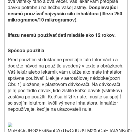
dva vstreky ráno a dva večer. Váš lekár vám predpíše
dávku potrebnú na liečbu vašej astmy.
Dospievajúci
nesmú používať najvyššiu silu inhalátora (Iffeza 250
mikrogramov/10 mikrogramov)
.
Iffezu nesmú používať deti mladšie ako 12 rokov.
Spôsob použitia
Pred použitím si dôkladne prečítajte túto informáciu a
dodržte návod na použitie uvedený v texte a obrázkoch.
Váš lekár alebo lekárnik vám ukáže ako máte inhalátor
správne používať. Liek je v aerosólovej
nádobke
(pozri
Obr. 1) uloženej v plastovom dávkovači. Na dávkovači
je aj počítadlo dávok, kde zistíte koľko dávok (vstrekov)
zostáva po použití. Keď sa blíži k nule, musíte sa spojiť
so svojím lekárom, kvôli výmene inhalátora. Inhalátor
nepoužívajte, keď je na ukazovateli nula.
MoR4QnJRG3Fk/j5xpOAxUwQdUz8L