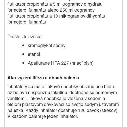
flutikazonpropionátu a 5 mikrogramov dihydrátu
formoterol fumarátu alebo 250 mikrogramov
flutikazonpropionátu a 10 mikrogramov dihydrátu
formoterol fumarátu
Ďalšie zložky sú:
kromoglykát sodný
etanol
Apaflurane HFA 227 (hnací plyn)
Ako vyzerá Iffeza a obsah balenia
Inhalátory sú malé tlakové nádobky obsahujúce bielu
až belavú suspenznú tekutinu, doplnené sú odmerným
ventilom. Tlaková nádobka je vložená v šedom a
bielom plastovom dávkovači so svetlo šedým uzáverom
náustka. Každý inhalátor obsahuje 120 dávok (strekov).
V každom balení je jeden inhalátor.