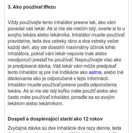
3. Ako používať Iffezu
Vždy používajte
tento inhalátor
presne tak, ako vám
povedal váš lekár. Ak si nie ste niečím istý, overte si to u
svojho lekára alebo lekárnika. Inhalátor musíte používať
pravidelne, teda dva vstreky ráno a dva vstreky večer
každý deň, aby ste dosiahli maximálny účinok tohto
inhalátora, pokiaľ vám lekár nepovie inak alebo
neodporučí prestať ho používať. Nepoužívajte viac ako
je predpísaná dávka. Váš lekár vám môže predpísať
tento inhalátor aj pre iné indikácie ako
astma
, alebo iné
dávkovanie ako je odporučené v tejto informácii.
Inhalátor musíte používať presne podľa odporučenia
lekára. Ak si nie ste istý koľko máte použiť alebo ako
často máte používať inhalátor, poraďte sa so svojím
lekárom alebo lekárnikom.
Dospelí a dospievajúci starší ako 12 rokov
Zvyčajná dávka sú dve inhalácie dva razy denne, teda