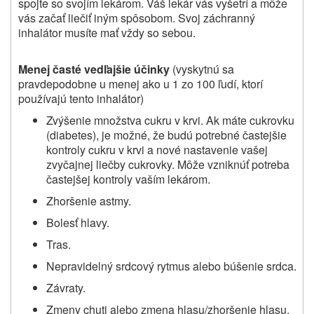
spojte so svojím lekárom. Váš lekár vás vyšetrí a môže
vás začať liečiť iným spôsobom. Svoj záchranný
inhalátor musíte mať vždy so sebou.
Menej časté vedľajšie účinky
(vyskytnú sa
pravdepodobne u menej ako u 1 zo 100 ľudí, ktorí
používajú tento inhalátor)
Zvýšenie množstva cukru v krvi. Ak máte cukrovku
(diabetes), je možné, že budú potrebné častejšie
kontroly cukru v krvi a nové nastavenie vašej
zvyčajnej liečby cukrovky. Môže vzniknúť potreba
častejšej kontroly vaším lekárom.
Zhoršenie astmy.
Bolesť hlavy.
Tras.
Nepravidelný srdcový rytmus alebo búšenie srdca.
Závraty.
Zmeny chuti alebo zmena hlasu/zhoršenie hlasu.