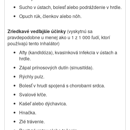
Sucho v ústach, bolesť alebo podráždenie v hrdle.
Opuch rúk, členkov alebo nôh.
Zriedkavé vedľajšie účinky
(vyskytnú sa
pravdepodobne u menej ako u 1 z 1 000 ľudí, ktorí
používajú tento inhalátor)
Afty (kandidóza), kvasinková infekcia v ústach a
hrdle.
Zápal prínosových dutín (sinusitída).
Rýchly pulz.
Bolesť v hrudi spojená s chorobami srdca.
Svalové kŕče.
Kašeľ alebo dýchavica.
Hnačka.
Zlé trávenie.