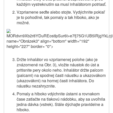
každým vystreknutím sa musí inhalátorom potriasť.
Vzpriamene seďte alebo stojte. Vydýchnite pokiaľ
je to pohodlné, tak pomaly a tak hlboko, ako je
možné.
MORdvn9Xb2r8YDuREostIpSu
Držte inhalátor vo vzpriamenej polohe (ako je
znázornené na Obr. 3), vložte náustok do úst a
pritisnite pery okolo neho. Inhalátor držte palcom
(palcami) na spodnej časti náustku a ukazovákom
(ukazovákmi) na hornej časti inhalátora. Do
náustku nezahryznite.
Pomaly a hlboko vdýchnite ústami a rovnakom
čase zatlačte na tlakovú nádobku, aby sa uvoľnila
jedna dávka (vstrek). Stále dýchajte pravidelne a
hlboko.