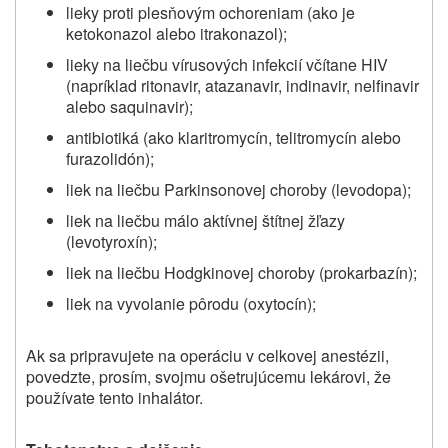
lieky proti plesňovým ochoreniam (ako je
ketokonazol alebo itrakonazol);
lieky na liečbu vírusových infekcií včítane HIV
(napríklad ritonavir, atazanavir, indinavir, nelfinavir
alebo saquinavir);
antibiotiká (ako klaritromycín, telitromycín alebo
furazolidón);
liek na liečbu Parkinsonovej choroby (levodopa);
liek na liečbu málo aktívnej štítnej žľazy
(levotyroxín);
liek na liečbu Hodgkinovej choroby (prokarbazín);
liek na vyvolanie pôrodu (oxytocín);
Ak sa pripravujete na operáciu v celkovej anestézii,
povedzte, prosím, svojmu ošetrujúcemu lekárovi, že
používate tento inhalátor.