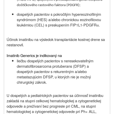
doštičkového rastového faktora (PDGFR);
dospelých pacientov s pokročilým hypereozinofilným
syndrómom (HES) a/alebo chronickou eozinofilovou
leukémiou (CEL) s preskupením FIP1L1-PDGFR
α.
Účinok imatinibu na výsledok transplantácie kostnej drene sa
nestanovil.
Imatinib Generics je indikovaný na
liečbu dospelých pacientov s neresekovateľným
dermatofibrosarcoma protuberans (DFSP) a
dospelých pacientov s rekurentným a/alebo
metastazujúcim DFSP, u ktorých nie je možný
chirurgický zákrok.
U dospelých a pediatrických pacientov sa účinnosť imatinibu
zakladá na stupni celkovej hematologickej a cytogenetickej
odpovede a prežívaní bez progresie pri CML, na stupni
hematologickej a cytogenetickej odpovede pri Ph+ ALL,