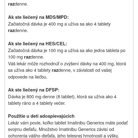
denne.
raz
Ak ste liečený na MDS/MPD:
Začiatočná dávka je 400 mg a užíva sa ako 4 tablety
denne.
raz
Ak ste liečený na HES/CEL:
Začiatočná dávka je 100 mg a užíva sa ako jedna tableta po
100 mg
denne.
raz
Váš lekár môže rozhodnúť o zvýšení dávky na 400 mg, ktorá
sa užíva ako 4 tablety
denne, v závislosti od vašej
raz
odpovede na liečbu.
Ak ste liečený na DFSP:
Dávka je 800 mg denne (8 tabliet), ktorá sa užíva ako 4
tablety ráno a 4 tablety večer.
Použitie u detí a
dospievajúcich
Lekár vám povie, koľko tabliet Imatinibu Generics máte podať
svojmu dieťaťu. Mno
ž
stvo Imatinibu Generics závisí od
ochorenia vášho dieťaťa, jeho telesnej hmotnosti a výšky.