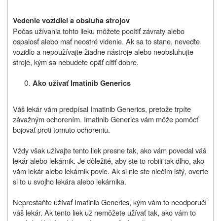
Vedenie vozidiel a obsluha strojov
Počas u
ž
ívania tohto lieku mô
ž
ete pocítiť závraty alebo
ospalosť alebo mať neostré videnie. Ak sa to stane, neveďte
vozidlo a nepou
ž
ívajte žiadne nástroje alebo neobsluhujte
stroje, kým sa nebudete opäť cítiť dobre.
Ako užívať
Imatinib Generics
Váš lekár vám predpísal Imatinib Generics, pretože trpíte
závažným ochorením. Imatinib Generics vám môže pomôcť
bojovať proti tomuto ochoreniu.
Vždy však užívajte tento liek presne tak, ako vám povedal váš
lekár alebo lekárnik. Je dôležité, aby ste to robili tak dlho, ako
vám lekár alebo lekárnik povie. Ak si nie ste niečím istý, overte
si to u svojho lekára alebo lekárnika.
Neprestaňte užívať Imatinib Generics, kým vám to neodporučí
váš lekár. Ak tento liek už nemôžete užívať tak, ako vám to