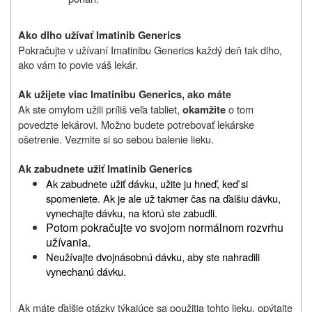
Ako dlho u
ž
ívať
Imatinib Generics
Pokračujte v u
ž
ívaní Imatinibu Generics ka
ž
dý deň tak dlho,
ako vám to povie váš lekár.
Ak u
ž
ijete viac
Imatinibu Generics
, ako máte
Ak ste omylom u
ž
ili príliš veľa tabliet,
o tom
okamžite
povedzte lekárovi. Mo
ž
no budete potrebovať lekárske
ošetrenie. Vezmite si so sebou balenie lieku.
Ak zabudnete u
ž
iť
Imatinib Generics
Ak zabudnete u
ž
iť dávku, u
ž
ite ju hneď, keď si
spomeniete. Ak je ale u
ž
takmer čas na ďalšiu dávku,
vynechajte dávku, na ktorú ste zabudli.
Potom pokračujte vo svojom normálnom rozvrhu
užívania.
Neu
ž
ívajte dvojnásobnú dávku, aby ste nahradili
vynechanú dávku.
Ak máte ďalšie otázky týkajúce sa pou
ž
itia tohto lieku, opýtajte