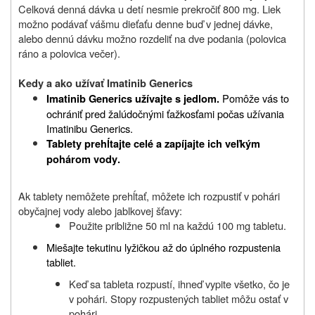
Celková denná dávka u detí nesmie prekročiť 800 mg. Liek
mo
ž
no podávať vášmu dieťaťu denne buď v jednej dávke,
alebo dennú dávku možno rozdeliť na dve podania (polovica
ráno a polovica večer).
Kedy a ako užívať
Imatinib Generics
Pomô
ž
e vás to
Imatinib Generics
u
ž
ívajte
s jedlom
.
ochrániť pred
ž
alúdočnými ťa
ž
kosťami počas u
ž
ívania
Imatinibu Generics.
Tablety prehĺtajte celé a zapíjajte ich veľkým
pohárom vody
.
Ak tablety nemô
ž
ete prehĺtať, mô
ž
ete ich rozpustiť v pohári
obyčajnej vody alebo jablkovej šťavy:
Pou
ž
ite pribli
ž
ne 50 ml na ka
ž
dú 100 mg tabletu.
Miešajte tekutinu ly
ž
ičkou a
ž
do úplného rozpustenia
tabliet.
Keď sa tableta rozpustí, ihneď vypite všetko, čo je
v pohári. Stopy rozpustených tabliet mô
ž
u ostať v
pohári.