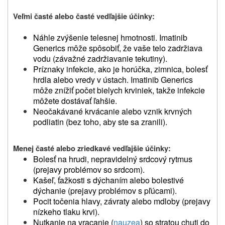
Veľmi časté alebo časté vedľajšie účinky
:
Náhle zvýšenie telesnej hmotnosti. Imatinib
Generics môže spôsobiť, že vaše telo zadržiava
vodu (závažné zadržiavanie tekutiny).
Príznaky infekcie, ako je horúčka, zimnica, bolesť
hrdla alebo vredy v ústach. Imatinib Generics
môže znížiť počet bielych krviniek, takže infekcie
môžete dostávať ľahšie.
Neočakávané krvácanie alebo vznik krvných
podliatin (bez toho, aby ste sa zranili).
Menej časté alebo zriedkavé vedľajšie účinky
:
Bolesť na hrudi, nepravidelný srdcový rytmus
(prejavy problémov so srdcom).
Kašeľ, ťažkosti s dýchaním alebo bolestivé
dýchanie (prejavy problémov s pľúcami).
Pocit točenia hlavy, závraty alebo mdloby (prejavy
nízkeho tlaku krvi).
Nutkanie na vracanie (
nauzea
) so stratou chuti do