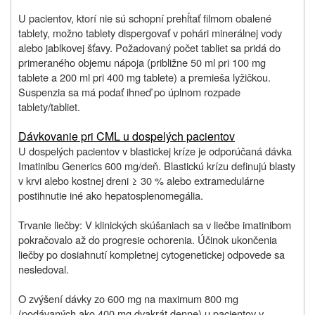
U pacientov, ktorí nie sú schopní prehĺtať filmom obalené
tablety, možno tablety dispergovať v pohári minerálnej vody
alebo jablkovej šťavy. Požadovaný počet tabliet sa pridá do
primeraného objemu nápoja (približne 50 ml pri 100 mg
tablete a 200 ml pri 400 mg tablete) a premieša lyžičkou.
Suspenzia sa má podať ihneď po úplnom rozpade
tablety/tabliet.
Dávkovanie pri CML u dospelých pacientov
U dospelých pacientov v blastickej kríze je odporúčaná dávka
Imatinibu Generics 600 mg/deň. Blastickú krízu definujú blasty
v krvi alebo kostnej dreni ≥ 30 % alebo extramedulárne
postihnutie iné ako hepatosplenomegália.
Trvanie liečby: V klinických skúšaniach sa v liečbe imatinibom
pokračovalo až do progresie ochorenia. Účinok ukončenia
liečby po dosiahnutí kompletnej cytogenetickej odpovede sa
nesledoval.
O zvýšení dávky zo 600 mg na maximum 800 mg
(podávaných ako 400 mg dvakrát denne) u pacientov v