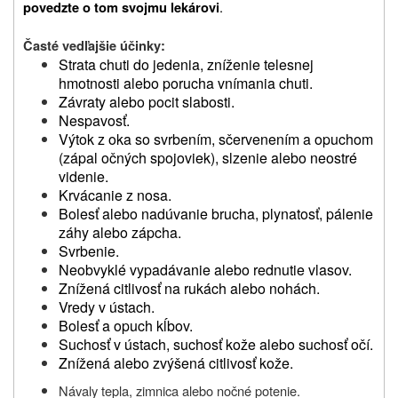
.
povedzte o tom svojmu lekárovi
Časté vedľajšie účinky
:
Strata chuti do jedenia, zníženie telesnej
hmotnosti alebo porucha vnímania chuti.
Závraty alebo pocit slabosti.
Nespavosť.
Výtok z oka so svrbením, sčervenením a opuchom
(zápal očných spojoviek), slzenie alebo neostré
videnie.
Krvácanie z nosa.
Bolesť alebo nadúvanie brucha, plynatosť, pálenie
záhy alebo zápcha.
Svrbenie.
Neobvyklé vypadávanie alebo rednutie vlasov.
Znížená citlivosť na rukách alebo nohách.
Vredy v ústach.
Bolesť a opuch kĺbov.
Suchosť v ústach, suchosť kože alebo suchosť očí.
Znížená alebo zvýšená citlivosť kože.
Návaly tepla, zimnica alebo nočné potenie.