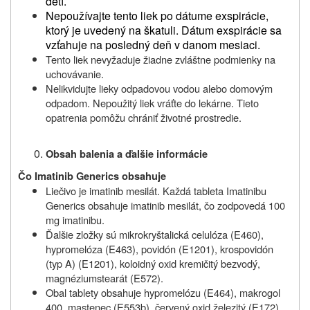
detí.
Nepoužívajte tento liek po dátume exspirácie,
ktorý je uvedený na škatuli. Dátum exspirácie sa
vzťahuje na posledný deň v danom mesiaci.
Tento liek nevyžaduje žiadne zvláštne podmienky na
uchovávanie.
Nelikvidujte lieky odpadovou vodou alebo domovým
odpadom. Nepoužitý liek vráťte do lekárne. Tieto
opatrenia pomôžu chrániť životné prostredie.
Obsah balenia a ďalšie informácie
Čo Imatinib Generics obsahuje
Liečivo je imatinib mesilát. Každá tableta Imatinibu
Generics obsahuje imatinib mesilát, čo zodpovedá 100
mg imatinibu.
Ďalšie zložky sú mikrokryštalická celulóza (E460),
hypromelóza (E463), povidón (E1201), krospovidón
(typ A) (E1201), koloidný oxid kremičitý bezvodý,
magnéziumstearát (E572).
Obal tablety obsahuje hypromelózu (E464), makrogol
400, mastenec (E553b), červený oxid železitý (E172),