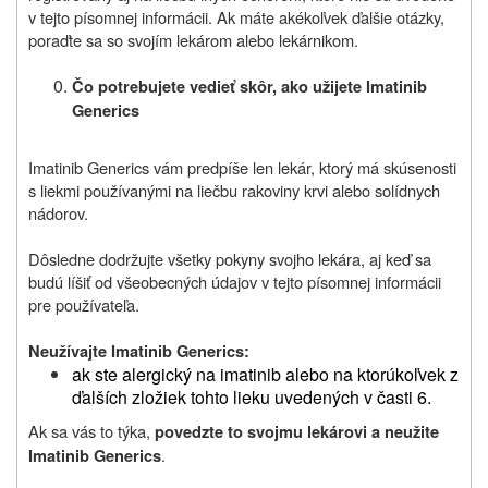
v tejto písomnej informácii. Ak máte akékoľvek ďalšie otázky,
poraďte sa so svojím lekárom alebo lekárnikom.
Čo potrebujete vedieť skôr, ako užijete
Imatinib
Generics
Imatinib Generics vám predpíše len lekár, ktorý má skúsenosti
s liekmi používanými na liečbu rakoviny krvi alebo solídnych
nádorov.
Dôsledne dodržujte všetky pokyny svojho lekára, aj keď sa
budú líšiť od všeobecných údajov v tejto písomnej informácii
pre používateľa.
Neu
ž
ívajte
Imatinib Generics:
ak ste alergický na imatinib alebo na ktorúkoľvek z
ďalších zložiek tohto lieku uvedených v časti 6.
Ak sa vás to týka,
povedzte to svojmu lekárovi a neužite
.
Imatinib Generics