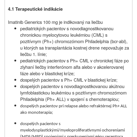
4.1
Terapeutické indikácie
Imatinib Generics 100 mg je indikovaný na liečbu
pediatrických pacientov s novodiagnostikovanou
chronickou myelocytovou leukémiou (CML) s
pozitívnym (Ph+) chromozómom Philadelphia (bcr-abl),
u ktorých sa transplantácia kostnej drene nepovažuje za
liečbu 1. línie;
pediatrických pacientov s Ph+ CML v chronickej fáze po
zlyhaní liečby interferónom alfa alebo v akcelerovanej
fáze alebo v blastickej kríze;
dospelých pacientov s Ph+ CML v blastickej kríze;
dospelých pacientov s novodiagnostikovanou akútnou
lymfoblastickou leukémiou s pozitívnym chromozómom
Philadelphia (Ph+ ALL) v spojení s chemoterapiou;
dospelých pacientov pri relapse alebo refraktérnej Ph+ ALL
ako monoterapia;
dospelých pacientov s
myelodysplastickými/myeloproliferatívnymi ochoreniami
(MDS/MPD) spojenými s preskupeniami génu receptora