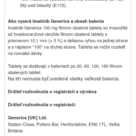
žltý oxid železitý (E172).
Ako vyzerá Imatinib Generics a obsah balenia
Imatinib Generics 100 mg filmom obalené tablety sú tmavožlté
až hnedooranžové okrúhle filmom obalené tablety s
priemerom 10,1 mm (± 5 %) s deliacou ryhou na jednej strane
a s nápisom “100” na druhej strane. Tableta sa môže rozdeliť
na rovnaké dávky.
Tablety sa dodávajú v baleniach po 20, 60, 120, 180 filmom
obalených tabliet.
Na trh nemusia byť uvedené všetky veľkosti balenia.
Dr
ž
iteľ rozhodnutia o registrácii
a výrobca
Držiteľ rozhodnutia o registrácii:
Generics [UK] Ltd.
Station Close, Potters Bar, Hertfordshire, EN6 1TL, Veľká
Británia