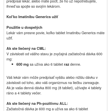
predpísal lekár, alebo máte pocit, že ho už nepotrebujete,
ihneď sa spojte so svojím lekárom.
Kol’ko Imatinibu Generics u
ž
iť
Pou
ž
itie u dospelých
Lekár vám presne povie, koľko tabliet Imatinibu Generics máte
u
ž
iť.
Ak ste liečený na CML:
V závislosti od vášho stavu je zvyčajná začiatočná dávka 600
mg:
sa užíva ako 6 tabliet
denne.
600 mg
raz
Váš lekár vám mô
ž
e predpísať vyššiu alebo ni
ž
šiu dávku v
závislosti od toho, ako váš organizmus na liečbu zareaguje.
Ak je vaša denná dávka 800 mg (8 tabliet), u
ž
ívajte 4 tablety
ráno a 4 tablety večer.
Ak ste liečený na Ph-pozitívnu ALL:
Začiatočná dávka je 600 mg a užíva sa ako 6 tabliet