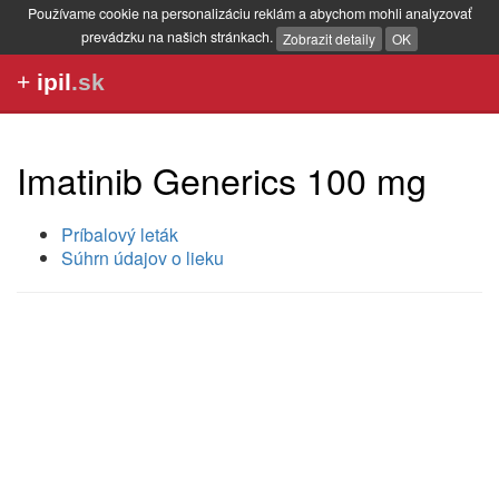
Používame cookie na personalizáciu reklám a abychom mohli analyzovať
prevádzku na našich stránkach.
Zobrazit detaily
OK
+
ipil
.sk
Imatinib Generics 100 mg
Príbalový leták
Súhrn údajov o lieku