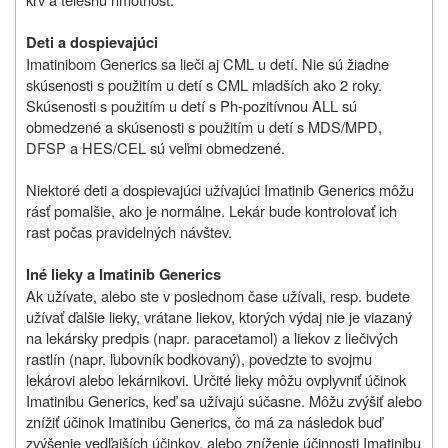
Deti a dospievajúci
Imatinibom Generics sa lieči aj CML u detí. Nie sú
ž
iadne
skúsenosti s pou
ž
itím u detí s CML mladších ako 2 roky.
Skúsenosti s použitím u detí s Ph-pozitívnou ALL sú
obmedzené a skúsenosti s použitím u detí s MDS/MPD,
DFSP a HES/CEL sú veľmi obmedzené.
Niektoré deti a dospievajúci u
ž
ívajúci Imatinib Generics mô
ž
u
rásť pomalšie, ako je normálne. Lekár bude kontrolovať ich
rast počas pravidelných návštev.
Iné lieky a
Imatinib Generics
Ak u
ž
ívate, alebo ste v poslednom čase u
ž
ívali, resp. budete
u
ž
ívať ďalšie lieky, vrátane liekov, ktorých výdaj nie je viazaný
na lekársky predpis (napr. paracetamol) a liekov z liečivých
rastlín (napr. ľubovník bodkovaný), povedzte to svojmu
lekárovi alebo lekárnikovi. Určité lieky môžu ovplyvniť účinok
Imatinibu Generics, keď sa užívajú súčasne. Mô
ž
u zvýšiť alebo
zní
ž
iť účinok Imatinibu Generics, čo má za následok buď
zvýšenie vedľajších účinkov, alebo zní
ž
enie účinnosti Imatinibu