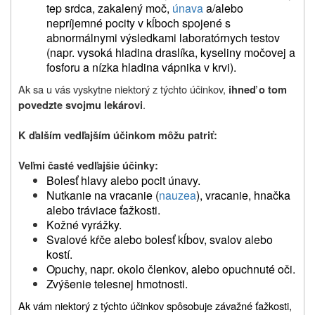
tep srdca, zakalený moč,
únava
a/alebo
nepríjemné pocity v kĺboch spojené s
abnormálnymi výsledkami laboratórnych testov
(napr. vysoká hladina draslíka, kyseliny močovej a
fosforu a nízka hladina vápnika v krvi).
Ak sa u vás vyskytne niektorý z týchto účinkov,
ihneď o tom
.
povedzte svojmu lekárovi
K ďalším vedľajším účinkom mô
ž
u patriť
:
Veľmi časté vedľajšie účinky
:
Bolesť hlavy alebo pocit únavy.
Nutkanie na vracanie (
nauzea
), vracanie, hnačka
alebo tráviace ťažkosti.
Kožné vyrážky.
Svalové kŕče alebo bolesť kĺbov, svalov alebo
kostí.
Opuchy, napr. okolo členkov, alebo opuchnuté oči.
Zvýšenie telesnej hmotnosti.
Ak vám niektorý z týchto účinkov spôsobuje závažné ťažkosti,