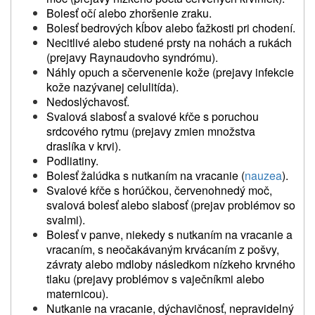
Bolesť očí alebo zhoršenie zraku.
Bolesť bedrových kĺbov alebo ťažkosti pri chodení.
Necitlivé alebo studené prsty na nohách a rukách
(prejavy Raynaudovho syndrómu).
Náhly opuch a sčervenenie kože (prejavy infekcie
kože nazývanej celulitída).
Nedoslýchavosť.
Svalová slabosť a svalové kŕče s poruchou
srdcového rytmu (prejavy zmien množstva
draslíka v krvi).
Podliatiny.
Bolesť žalúdka s nutkaním na vracanie (
nauzea
).
Svalové kŕče s horúčkou, červenohnedý moč,
svalová bolesť alebo slabosť (prejav problémov so
svalmi).
Bolesť v panve, niekedy s nutkaním na vracanie a
vracaním, s neočakávaným krvácaním z pošvy,
závraty alebo mdloby následkom nízkeho krvného
tlaku (prejavy problémov s vaječníkmi alebo
maternicou).
Nutkanie na vracanie, dýchavičnosť, nepravidelný