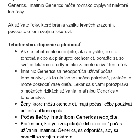
Generics. Imatinib Generics mô
ž
e rovnako ovplyvniť niektoré
iné lieky.
Ak užívate lieky, ktoré bránia vzniku krvných zrazenín,
povedzte o tom svojmu lekárovi.
Tehotenstvo, dojčenie a plodnosť
Ak ste tehotná alebo dojčíte, ak si myslíte, že ste
tehotná alebo ak plánujete otehotnieť, poraďte sa so
svojím lekárom predtým, ako začnete užívať tento liek
.
Imatinib Generics sa neodporúča u
ží
vať počas
tehotenstva, ak to nie jednoznačne potrebné, preto
že
to
mô
že
poškodiť vaše dieťa. Lekár sa s vami porozpráva
o mo
žn
ých rizikách u
ží
vania Imatinibu Generics v
tehotenstve.
Ž
eny, ktoré mô
ž
u otehotnieť, majú počas liečby pou
ž
ívať
účinnú antikoncepciu.
Počas liečby Imatinibom Generics nedojčite.
Pacientom, ktorých znepokojuje ich plodnosť počas
u
ž
ívania Imatinibu Generics, sa odporúča, aby sa
poradili so svojím lekárom.