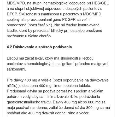
MDS/MPD, na stupni hematologickej odpovede pri HES/CEL
a na stupni objektívnej odpovede u dospelých pacientov s
DFSP. Skúsenosti s imatinibom u pacientov s MDS/MPD
spojenými s preskupeniami génu PDGFR sú veľmi
obmedzené (pozri časť 5.1). Nie sú žiadne kontrolované
štúdie, ktoré by preukázali klinický prínos alebo predĺžené
prežívanie u týchto chorôb.
4.2
Dávkovanie a spôsob podávania
Liečbu má začať lekár, ktorý má skúsenosti s liečbou
pacientov s hematologickými malignitami prípadne malígnymi
sarkómami.
Pre dávky 400 mg a vyššie (pozri odporúčanie na dávkovanie
nižšie) je dostupná 400 mg filmom obalená tableta.
Predpísaná dávka sa podáva perorálne s jedlom a veľkým
pohárom vody, aby sa minimalizovalo riziko podráždenia
gastrointestinálneho traktu. Dávky 400 mg alebo 600 mg sa
majú podávať raz denne, zatiaľ čo denná dávka 800 mg sa má
podávať ako 400 mg dvakrát denne, ráno a večer.