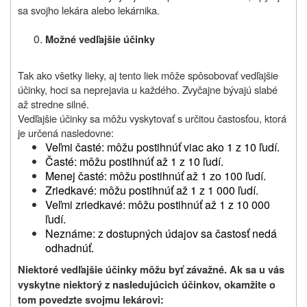
sa svojho lekára alebo lekárnika.
Mo
ž
né vedľajšie účinky
Tak ako všetky lieky, aj tento liek môže spôsobovať vedľajšie
účinky, hoci sa neprejavia u každého. Zvyčajne bývajú slabé
až stredne silné.
Vedľajšie účinky sa môžu vyskytovať s určitou častosťou, ktorá
je určená nasledovne:
Veľmi časté: môžu postihnúť viac ako 1 z 10 ľudí.
Časté: môžu postihnúť až 1 z 10 ľudí.
Menej časté: môžu postihnúť až 1 zo 100 ľudí.
Zriedkavé: môžu postihnúť až 1 z 1 000 ľudí.
Veľmi zriedkavé: môžu postihnúť až 1 z 10 000
ľudí.
Neznáme: z dostupných údajov sa častosť nedá
odhadnúť.
Niektoré vedľajšie účinky mô
ž
u byť záva
ž
né. Ak sa u vás
vyskytne niektorý z nasledujúcich účinkov, okamžite o
tom povedzte svojmu lekárovi
: