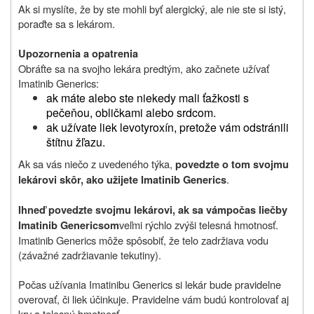
Ak si myslíte, že by ste mohli byť alergický, ale nie ste si istý,
poraďte sa s lekárom.
Upozornenia a opatrenia
Obráťte sa na svojho lekára predtým, ako začnete užívať
Imatinib Generics:
ak máte alebo ste niekedy mali ťažkosti s
pečeňou, obličkami alebo srdcom.
ak užívate liek levotyroxín, pretože vám odstránili
štítnu žľazu.
Ak sa vás niečo z uvedeného týka,
povedzte o tom svojmu
.
lekárovi skôr, ako u
ž
ijete
Imatinib Generics
Ihneď povedzte svojmu lekárovi,
ak sa vám
počas liečby
veľmi rýchlo zvýši telesná hmotnosť.
Imatinib Genericsom
Imatinib Generics mô
ž
e spôsobiť, že telo zadr
ž
iava vodu
(záva
ž
né zadr
ž
iavanie tekutiny).
Počas užívania Imatinibu Generics si lekár bude pravidelne
overovať, či liek účinkuje. Pravidelne vám budú kontrolovať aj
krv a telesnú hmotnosť.