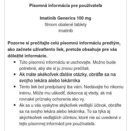
Písomná informácia pre
používateľa
Imatinib Generics 100 mg
filmom obalené tablety
imatinib
Pozorne si prečítajte celú písomnú informáciu predtým,
ako začnete užívať
tento liek, pretože obsahuje pre vás
dôležité informácie.
Túto písomnú informáciu si uschovajte. Možno bude
potrebné, aby ste si ju znovu prečítali.
Ak máte akékoľvek ďalšie otázky, obráťte sa na
svojho lekára alebo lekárnika
Tento liek bol predpísaný iba vám. Nedávajte ho nikomu
inému. Môže mu uškodiť, dokonca aj vtedy, ak má
rovnaké príznaky ochorenia ako vy.
Ak sa u vás vyskytne akýkoľvek vedľajší účinok, obráťte
sa na svojho lekára alebo lekárnika. To sa týka aj
akýchkoľvek vedľajších účinkov, ktoré nie sú uvedené v
tejto písomnej informácii pre používateľa.