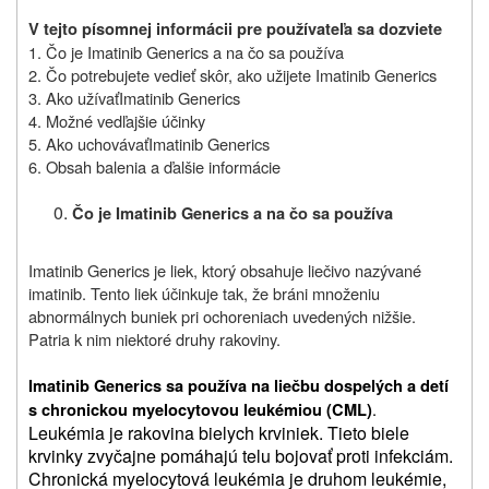
V tejto písomnej informácii pre používateľa sa dozviete
1.
Čo je
Imatinib Generics
a na čo sa používa
2.
Čo potrebujete vedieť skôr, ako užijete
Imatinib Generics
3.
Ako užívať
Imatinib Generics
4.
Možné vedľajšie účinky
5.
Ako uchovávať
Imatinib Generics
6.
Obsah balenia a ďalšie informácie
Čo je
Imatinib Generics
a na čo sa používa
Imatinib Generics je liek, ktorý obsahuje liečivo nazývané
imatinib. Tento liek účinkuje tak, že bráni množeniu
abnormálnych buniek pri ochoreniach uvedených nižšie.
Patria k nim niektoré druhy rakoviny.
Imatinib Generics sa používa na liečbu dospelých a detí
.
s chronickou myelocytovou leukémiou (CML)
Leukémia je rakovina bielych krviniek. Tieto biele
krvinky zvyčajne pomáhajú telu bojovať proti infekciám.
Chronická myelocytová leukémia je druhom leukémie,