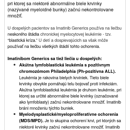
pri ktorej sa niektoré abnormálne biele krvinky
(nazývané myeloidné bunky) začnú nekontrolovane
množiť.
U dospelých pacientov sa Imatinib Generics používa na liečbu
neskorého štádia
chronickej myelocytovej leukémie - tzv.
“blastická kríza.”
U detí a dospievajúcich sa však môže
používať na liečbu všetkých štádií tohto ochorenia.
Imatinibom Generics sa tiež liečia u dospelých:
Akútna lymfoblastická leukémia s pozitívnym
chromozómom Philadelphia (Ph-pozitívna ALL).
Leukémia je rakovina bielych krviniek. Tieto biele
krvinky obvykle pomáhajú telu bojovať proti infekciám.
Akútna lymfoblastická leukémia je druhom leukémie, pri
ktorej sa určité abnormálne biele krvinky (označované
ako lymfoblasty) začnú nekontrolovane množiť. Imatinib
bráni množeniu týchto buniek.
Myelodysplastické/myeloproliferatívne ochorenia
Je to skupina ochorení krvi, pri ktorých sa
(MDS/MPD).
niektoré krvinky začnú nekontrolovane množiť. Imatinib