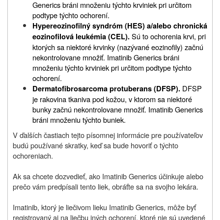
Generics bráni množeniu týchto krviniek pri určitom
podtype týchto ochorení.
Hypereozinofilný syndróm (HES) a/alebo chronická
Sú to ochorenia krvi, pri
eozinofilová leukémia (CEL).
ktorých sa niektoré krvinky (nazývané eozinofily) začnú
nekontrolovane množiť. Imatinib Generics bráni
množeniu týchto krviniek pri určitom podtype týchto
ochorení.
DFSP
Dermatofibrosarcoma protuberans (DFSP).
je rakovina tkaniva pod kožou, v ktorom sa niektoré
bunky začnú nekontrolovane množiť.
Imatinib Generics
bráni množeniu týchto buniek.
V ďalších častiach tejto písomnej informácie pre používateľov
budú používané skratky, keď sa bude hovoriť o týchto
ochoreniach.
Ak sa chcete dozvedieť, ako Imatinib Generics účinkuje alebo
prečo vám predpísali tento liek, obráťte sa na svojho lekára.
Imatinib, ktorý je liečivom lieku Imatinib Generics, môže byť
registrovaný aj na liečbu iných ochorení, ktoré nie sú uvedené