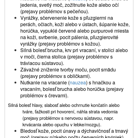
jedenia, svetlý moč, zožltnutie kože alebo očí
(prejavy problémov s pečeňou).
Vyrážky, sčervenenie kože s pľuzgiermi na
perách, očiach, koži alebo v ústach, šúpanie kože,
horúčka, vypuklé červené alebo purpurové miesta
na koži, svrbenie, pocit pálenia, pľuzgierovité
vyrážky (prejavy problémov s kožou).
Silná bolesť brucha, krv pri vracaní, v stolici alebo
v moči, čierna stolica (prejavy problémov s
tráviacou sústavou).
Závažné zníženie tvorby moču, pocit smädu
(prejavy problémov s obličkami).
Nutkanie na vracanie (
nauzea
) s hnačkou a
vracaním, bolesť brucha alebo horúčka (prejavy
problémov s črevami).
Silná bolesť hlavy, slabosť alebo ochrnutie končatín alebo
tváre, ťažkosti pri hovorení, náhla strata vedomia
(prejavy problémov s nervovou sústavou,
napr.
krvácania alebo opuchu v
lebke/mozgu
).
Bledosť kože, pocit únavy a dýchavičnosť a tmavý
moč (prejavy nízkeho počtu červených krviniek).