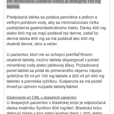
pre dávkovanie uvedené nižšie) je dostupná 100 mg
tableta.
Predpísaná dávka sa podáva perorálne s jedlom a
veľkým pohárom vody, aby sa minimalizovalo riziko
podráždenia gastrointestinálneho traktu. Dávky 400 mg
alebo 600 mg sa majú podávať raz denne, zatiaľ čo
denná dávka 800 mg sa má podávať ako 400 mg
dvakrát denne, ráno a večer.
U pacientov, ktorí nie sú schopní prehĺtať filmom
obalené tablety, možno tablety dispergovať v pohári
minerálnej vody alebo jablkovej šťavy. Požadovaný
počet tabliet sa pridá do primeraného objemu nápoja
(približne 50 ml pri 100 mg tablete a 200 ml pri 400 mg
tablete) a premieša lyžičkou. Suspenzia sa má podať
ihneď po úplnom rozpade tablety/tabliet.
Dávkovanie pri CML u dospelých pacientov
U dospelých pacientov v blastickej kríze je odporúčaná
dávka Imatinibu Synthon 600 mg/deň. Blastickú krízu
definujú blasty v krvi alebo kostnej dreni ≥ 30% alebo