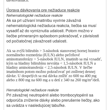
dávkovaniach.
Úprava dávkovania pre nežiaduce reakcie
Nehematologické nežiaduce reakcie
Ak sa pri užívaní imatinibu vyvinie závažná
nehematologická nežiaduca reakcia, liečba sa musí
vysadiť až do vymiznutia udalosti. Potom možno v
liečbe primeraným spôsobom pokračovať, v závislosti
od počiatočnej závažnosti udalosti.
Ak sa zvýši bilirubín > 3-násobok stanovenej hornej hranice
normálneho rozmedzia (IULN) alebo pečeňové
aminotransferázy > 5-násobok IULN, imatinib sa má vysadiť,
kým sa hladiny bilirubínu nevrátia < 1,5-násobok IULN a
hladiny aminotransferáz < 2,5-násobok IULN. V liečbe
imatinibom potom možno pokračovať pri zníženej dennej
dávke. U dospelých sa má dávka znížiť zo 600 na 400 mg
2
alebo z 800 mg na 600 mg a u detí z 340 na 260 mg/m
/deň.
Hematologické nežiaduce reakcie
Pri závažnej neutropénii alebo trombocytopénii sa
odporúča zníženie dávky alebo prerušenie liečby, ako
sa uvádza v nasledujúcej tabuľke.