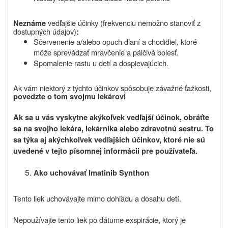
vedľajšie účinky (frekvenciu nemožno stanoviť z
Neznáme
dostupných údajov)
:
Sčervenenie a/alebo opuch dlaní a chodidiel, ktoré
môže sprevádzať mravčenie a pálčivá bolesť.
Spomalenie rastu u detí a dospievajúcich.
Ak vám niektorý z týchto účinkov spôsobuje závažné ťažkosti,
povedzte o tom svojmu lekárovi
Ak sa u vás vyskytne akýkoľvek vedľajší účinok, obráťte
sa na svojho lekára, lekárnika alebo zdravotnú sestru. To
sa týka aj akýchkoľvek vedľajších účinkov, ktoré nie sú
uvedené v tejto písomnej informácii pre používateľa.
Ako uchovávať
Imatinib Synthon
Tento liek uchovávajte mimo dohľadu a dosahu detí.
Nepoužívajte tento liek po dátume exspirácie, ktorý je