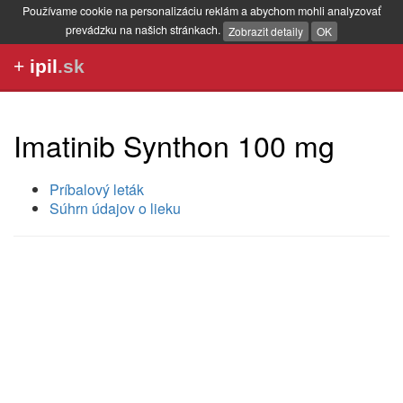
Používame cookie na personalizáciu reklám a abychom mohli analyzovať
prevádzku na našich stránkach.
Zobrazit detaily
OK
+
ipil
.sk
Imatinib Synthon 100 mg
Príbalový leták
Súhrn údajov o lieku