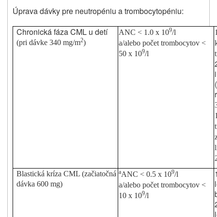
Úprava dávky pre neutropéniu a trombocytopéniu:
Chronická fáza CML u detí
9
ANC < 1.0 x 10
/l
2
(pri dávke 340 mg/m
)
a/alebo počet trombocytov <
9
50 x 10
/l
a
9
Blastická kríza CML (začiatočná
ANC < 0.5 x 10
/l
dávka 600 mg)
a/alebo počet trombocytov <
9
10 x 10
/l