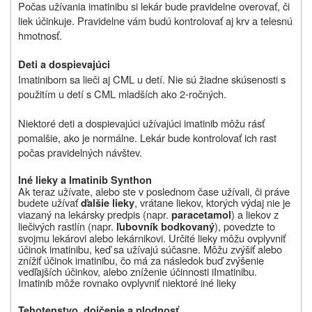
Počas užívania imatinibu si lekár bude pravidelne overovať, či
liek účinkuje. Pravidelne vám budú kontrolovať aj krv a telesnú
hmotnosť.
Deti a dospievajúci
Imatinibom sa lieči aj CML u detí. Nie sú žiadne skúsenosti s
použitím u detí s CML mladších ako 2-ročných.
Niektoré deti a dospievajúci užívajúci imatinib môžu rásť
pomalšie, ako je normálne. Lekár bude kontrolovať ich rast
počas pravidelných návštev.
Iné lieky a
Imatinib Synthon
Ak teraz užívate, alebo ste v poslednom čase užívali, či práve
budete užívať
, vrátane liekov, ktorých výdaj nie je
ďalšie lieky
viazaný na lekársky predpis (napr.
) a liekov z
paracetamol
liečivých rastlín (napr.
), povedzte to
ľubovník bodkovaný
svojmu lekárovi alebo lekárnikovi. Určité lieky môžu ovplyvniť
účinok imatinibu, keď sa užívajú súčasne. Môžu zvýšiť alebo
znížiť účinok imatinibu, čo má za následok buď zvýšenie
vedľajších účinkov, alebo zníženie účinnosti iImatinibu.
Imatinib môže rovnako ovplyvniť niektoré iné lieky
Tehotenstvo, dojčenie a plodnosť