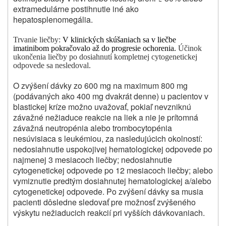
extramedulárne postihnutie iné ako
hepatosplenomegália.
Trvanie liečby:
V klinických skúšaniach sa v liečbe
imatinibom pokračovalo až do progresie ochorenia.
Účinok
ukončenia liečby po dosiahnutí kompletnej cytogenetickej
odpovede sa nesledoval.
O zvýšení dávky zo 600 mg na maximum 800 mg
(podávaných ako 400 mg dvakrát denne) u pacientov v
blastickej kríze možno uvažovať, pokiaľ nevzniknú
závažné nežiaduce reakcie na liek a nie je prítomná
závažná neutropénia alebo trombocytopénia
nesúvisiaca s leukémiou, za nasledujúcich okolností:
nedosiahnutie uspokojivej hematologickej odpovede po
najmenej 3 mesiacoch liečby; nedosiahnutie
cytogenetickej odpovede po 12 mesiacoch liečby; alebo
vymiznutie predtým dosiahnutej hematologickej a/alebo
cytogenetickej odpovede. Po zvýšení dávky sa musia
pacienti dôsledne sledovať pre možnosť zvýšeného
výskytu nežiaducich reakcií pri vyšších dávkovaniach.