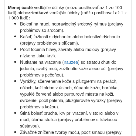
vedľajšie účinky (môžu postihovať až 1 zo 100
Menej časté
ľudí) alebo
vedľajšie účinky (môžu postihovať až 1 z
zriedkavé
1 000 ľudí)
:
Bolesť na hrudi, nepravidelný srdcový rytmus (prejavy
problémov so srdcom).
Kašeľ, ťažkosti s dýchaním alebo bolestivé dýchanie
(prejavy problémov s pľúcami).
Pocit točenia hlavy, závraty alebo mdloby (prejavy
nízkeho tlaku krvi).
Nutkanie na vracanie (
nauzea
) so stratou chuti do
jedenia, svetlý moč, zožltnutie kože alebo očí (prejavy
problémov s pečeňou).
Vyrážky, sčervenenie kože s pľuzgiermi na perách,
očiach, koži alebo v ústach, šúpanie kože, horúčka,
vypuklé červené alebo purpurové miesta na koži,
svrbenie, pocit pálenia, pľuzgierovité vyrážky (prejavy
problémov s kožou).
Silná bolesť brucha, krv pri vracaní, v stolici alebo v
moči, čierna stolica (prejavy problémov s tráviacou
sústavou).
Závažné zníženie tvorby moču, pocit smädu (prejavy