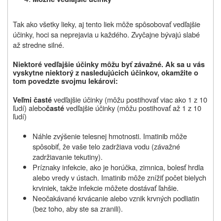
Tak ako všetky lieky, aj tento liek môže spôsobovať vedľajšie
účinky, hoci sa neprejavia u každého. Zvyčajne bývajú slabé
až stredne silné.
Niektoré vedľajšie účinky mô
ž
u byť záva
ž
né. Ak sa u vás
vyskytne niektorý z nasledujúcich účinkov, okamžite o
tom povedzte svojmu lekárovi
:
vedľajšie účinky (môžu postihovať viac ako 1 z 10
Veľmi časté
ľudí) alebo
vedľajšie účinky (môžu postihovať až 1 z 10
časté
ľudí)
Náhle zvýšenie telesnej hmotnosti. Imatinib môže
spôsobiť, že vaše telo zadržiava vodu (závažné
zadržiavanie tekutiny).
Príznaky infekcie, ako je horúčka, zimnica, bolesť hrdla
alebo vredy v ústach. Imatinib môže znížiť počet bielych
krviniek, takže infekcie môžete dostávať ľahšie.
Neočakávané krvácanie alebo vznik krvných podliatin
(bez toho, aby ste sa zranili).