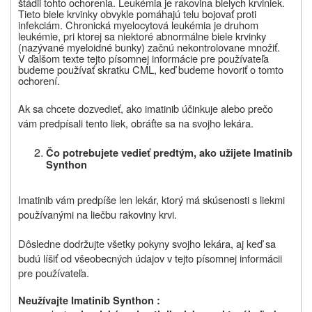
štádii tohto ochorenia. Leukémia je rakovina bielych krviniek.
Tieto biele krvinky obvykle pomáhajú telu bojovať proti
infekciám. Chronická myelocytová leukémia je druhom
leukémie, pri ktorej sa niektoré abnormálne biele krvinky
(nazývané myeloidné bunky) začnú nekontrolovane množiť.
V ďalšom texte
tejto písomnej informácie pre používateľa
budeme používať skratku CML, keď budeme hovoriť o tomto
ochorení.
Ak sa chcete dozvedieť, ako imatinib účinkuje alebo prečo
vám predpísali tento liek, obráťte sa na svojho lekára.
Čo potrebujete vedieť predtým, ako užijete
Imatinib
Synthon
Imatinib vám predpíše len lekár, ktorý má skúsenosti s liekmi
používanými na liečbu rakoviny krvi.
Dôsledne dodržujte všetky pokyny svojho lekára, aj keď sa
budú líšiť od všeobecných údajov v tejto písomnej informácii
pre používateľa.
Neu
ž
ívajte
Imatinib Synthon :