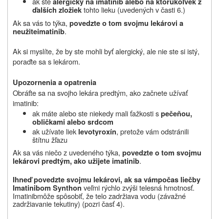
ak ste
alergický na imatinib alebo na ktorúkoľvek z
tohto lieku (uvedených v časti 6.)
ďalších zložiek
Ak sa vás to týka,
povedzte o tom svojmu lekárovi a
.
neužite
imatinib
Ak si myslíte, že by ste mohli byť alergický, ale nie ste si istý,
poraďte sa s lekárom.
Upozornenia a opatrenia
Obráťte sa na svojho lekára predtým, ako začnete užívať
imatinib:
ak máte alebo ste niekedy mali ťažkosti s
pečeňou,
obličkami alebo srdcom
ak užívate liek
, pretože vám odstránili
levotyroxín
štítnu žľazu
Ak sa vás niečo z uvedeného týka,
povedzte o tom svojmu
.
lekárovi predtým, ako u
ž
ijete
imatinib
Ihneď povedzte svojmu lekárovi,
ak sa vám
počas liečby
veľmi rýchlo zvýši telesná hmotnosť.
Imatinibom Synthon
Imatinib
môže spôsobiť, že telo zadržiava vodu (závažné
zadržiavanie tekutiny) (pozri časť 4).