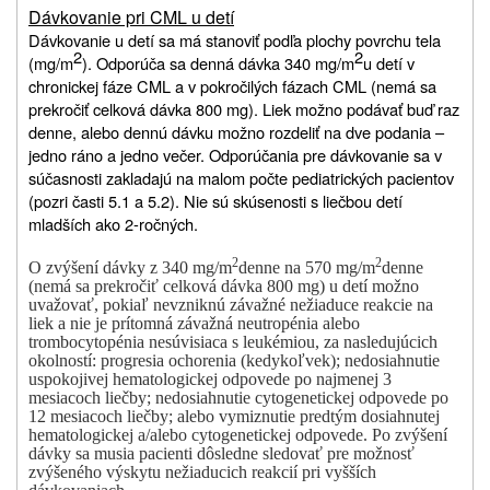
Dávkovanie pri CML u detí
Dávkovanie u detí sa má stanoviť podľa plochy povrchu tela
2
2
(mg/m
). Odporúča sa denná dávka 340 mg/m
u detí v
chronickej fáze CML a v pokročilých fázach CML (nemá sa
prekročiť celková dávka 800 mg). Liek možno podávať buď raz
denne, alebo dennú dávku možno rozdeliť na dve podania –
jedno ráno a jedno večer. Odporúčania pre dávkovanie sa v
súčasnosti zakladajú na malom počte pediatrických pacientov
(pozri časti 5.1 a 5.2). Nie sú skúsenosti s liečbou detí
mladších ako 2-ročných.
2
2
O zvýšení dávky z 340 mg/m
denne na 570 mg/m
denne
(nemá sa prekročiť celková dávka 800 mg) u detí možno
uvažovať, pokiaľ nevzniknú závažné nežiaduce reakcie na
liek a nie je prítomná závažná neutropénia alebo
trombocytopénia nesúvisiaca s leukémiou, za nasledujúcich
okolností: progresia ochorenia (kedykoľvek); nedosiahnutie
uspokojivej hematologickej odpovede po najmenej 3
mesiacoch liečby; nedosiahnutie cytogenetickej odpovede po
12 mesiacoch liečby; alebo vymiznutie predtým dosiahnutej
hematologickej a/alebo cytogenetickej odpovede. Po zvýšení
dávky sa musia pacienti dôsledne sledovať pre možnosť
zvýšeného výskytu nežiaducich reakcií pri vyšších