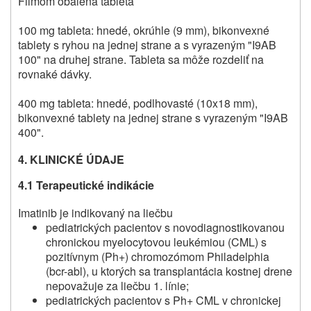
Filmom obalená tableta
100 mg tableta: hnedé, okrúhle (9 mm), bikonvexné
tablety s ryhou na jednej strane a s vyrazeným "I9AB
100" na druhej strane. Tableta sa môže rozdeliť na
rovnaké dávky.
400 mg tableta: hnedé, podlhovasté (10x18 mm),
bikonvexné tablety na jednej strane s vyrazeným "I9AB
400".
4.
KLINICKÉ ÚDAJE
4.1
Terapeutické indikácie
Imatinib je indikovaný na liečbu
pediatrických pacientov s novodiagnostikovanou
chronickou myelocytovou leukémiou (CML) s
pozitívnym (Ph+) chromozómom Philadelphia
(bcr-abl), u ktorých sa transplantácia kostnej drene
nepovažuje za liečbu 1. línie;
pediatrických pacientov s Ph+ CML v chronickej