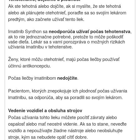
Ak ste tehotná alebo dojčíte, ak si myslíte, že ste tehotná
alebo ak plánujete otehotnieť, poraďte sa so svojím lekárom
predtým, ako začnete užívať tento liek.
Imatinib Synthon sa
,
neodporúča užívať počas tehotenstva
ak to nie jednoznačne potrebné, pretože to môže poškodiť
vaše dieťa. Lekár sa s vami porozpráva o možných rizikách
užívania imatinibu v tehotenstve.
Ženy, ktoré môžu otehotnieť, majú počas liečby používať
účinnú antikoncepciu.
Počas liečby imatinibom
.
nedojčite
Pacientom, ktorých znepokojuje ich plodnosť počas užívania
imatinibu, sa odporúča, aby sa poradili so svojím lekárom.
Vedenie vozidiel a obsluha strojov
Počas užívania tohto lieku môžete pocítiť závraty alebo
ospalosť alebo mať neostré videnie. Ak sa to stane, neveďte
vozidlo a nepoužívajte žiadne nástroje alebo neobsluhujte
stroje, kým sa nebudete opäť cítiť dobre.