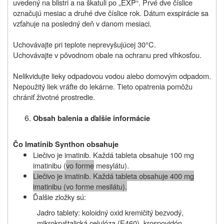
uvedený na blistri a na škatuli po „EXP“. Prvé dve číslice
označujú mesiac a druhé dve číslice rok. Dátum exspirácie sa
vzťahuje na posledný deň v danom mesiaci.
Uchovávajte pri teplote neprevyšujúcej 30°C.
Uchovávajte v pôvodnom obale na ochranu pred vlhkosťou.
Nelikvidujte lieky odpadovou vodou alebo domovým odpadom.
Nepoužitý liek vráťte do lekárne. Tieto opatrenia pomôžu
chrániť životné prostredie.
Obsah balenia a ďalšie informácie
Čo Imatinib Synthon obsahuje
Liečivo je imatinib. Každá tableta obsahuje 100 mg
imatinibu (
vo forme
mesylátu).
Lie
č
ivo je imatinib. Každá tableta obsahuje 400 mg
imatinibu (vo forme mesilátu).
Ďalšie zložky sú:
Jadro tablety: koloidný oxid kremičitý bezvodý,
mikrokryštalická celulóza (E460), krospovidón,