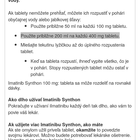
vody
.
Ak tablety nemôžete prehĺtať, môžete ich rozpustiť v pohári
obyčajnej vody alebo jablkovej šťavy:
Použite približne 50 ml na každú 100 mg tabletu.
Pou
ž
ite pribli
ž
ne 200 ml na ka
ž
dú 400 mg tabletu.
Miešajte tekutinu lyžičkou až do úplného rozpustenia
tabliet.
Keď sa tableta rozpustí, ihneď vypite všetko, čo je
v pohári. Stopy rozpustených tabliet môžu ostať v
pohári.
Imatinib Synthon 100 mg:
tableta sa môže rozdeli
ť
na rovnaké
dávky.
Ako dlho u
ž
ívať
Imatinib Synthon
Pokračujte v užívaní iImatinibu každý deň tak dlho, ako vám to
povie váš lekár.
Ak u
ž
ijete viac
Imatinibu Synthon
, ako máte
Ak ste omylom užili priveľa tabliet,
to povedzte
okamžite
svojmu lekárovi. Možno budete potrebovať lekárske ošetrenie.
Vezmite si so sebou balenie lieku.