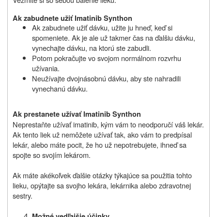
Ak zabudnete u
ž
iť
Imatinib Synthon
Ak zabudnete užiť dávku, užite ju hneď, keď si
spomeniete. Ak je ale už takmer čas na ďalšiu dávku,
vynechajte dávku, na ktorú ste zabudli.
Potom pokračujte vo svojom normálnom rozvrhu
užívania.
Neužívajte dvojnásobnú dávku, aby ste nahradili
vynechanú dávku.
Ak prestanete užívať Imatinib
Synthon
Neprestaňte užívať imatinib, kým vám to neodporučí váš lekár.
Ak tento liek už nemôžete užívať tak, ako vám to predpísal
lekár, alebo máte pocit, že ho už nepotrebujete, ihneď sa
spojte so svojím lekárom.
Ak máte akékoľvek ďalšie otázky týkajúce sa použitia tohto
lieku, opýtajte sa svojho lekára, lekárnika alebo zdravotnej
sestry.
Mo
ž
né vedľajšie účinky