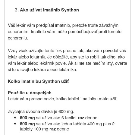
Ako užívať
Imatinib Synthon
Váš lekár vám predpísal imatinib, pretože trpíte závažným
ochorením. Imatinib vám môže pomôcť bojovať proti tomuto
ochoreniu.
Vždy však užívajte tento liek presne tak, ako vám povedal váš
lekár alebo lekárnik. Je dôležité, aby ste to robili tak dlho, ako
vám lekár alebo lekárnik povie. Ak si nie ste niečím istý, overte
si to u svojho lekára alebo lekárnika.
Koľko Imatinibu Synthon u
ž
iť
Pou
ž
itie u dospelých
Lekár vám presne povie, koľko tabliet imatinibu máte užiť.
Zvyčajná úvodná dávka je 600 mg.
sa užíva ako 6 tabliet
denne
600 mg
raz
sa užíva ako jedna tableta 400 mg plus 2
600 mg
tablety 100 mg
denne
raz