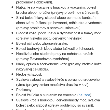
problémov s obličkami).
Nutkanie na vracanie s hnačkou a vracaním, bolesť
brucha alebo horúčka (prejavy problémov s črevami).
Silná bolesť hlavy, slabosť alebo ochrnutie končatín
alebo tváre, ťažkosti pri hovorení, náhla strata vedomia
(prejavy problémov s nervovou sústavou).
Bledosť kože, pocit únavy a dýchavičnosť a tmavý moč
(prejavy nízkeho počtu červených krviniek).
Bolesť očí alebo zhoršenie zraku.
Bolesť bedrových kĺbov alebo ťažkosti pri chodení.
Necitlivé alebo studené prsty na nohách a rukách
(prejavy Raynaudovho syndrómu).
Náhly opuch a sčervenenie kože (prejavy infekcie kože
nazývanej celulitída).
Nedoslýchavosť.
Svalová slabosť a svalové kŕče s poruchou srdcového
rytmu (prejavy zmien množstva draslíka v krvi).
Podliatiny.
Bolesť žalúdka s nutkaním na vracanie (
nauzea
).
Svalové kŕče s horúčkou, červenohnedý moč, svalová
bolesť alebo slabosť (prejav problémov so svalmi).