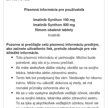
Písomná informácia pre
používateľa
Imatinib Synthon 100 mg
Imatinib Synthon 400 mg
filmom obalené tablety
Imatinib
Pozorne si prečítajte celú písomnú informáciu predtým,
ako začnete užívať
tento liek, pretože obsahuje pre vás
dôležité informácie.
Túto písomnú informáciu si uschovajte. Možno bude
potrebné, aby ste si ju znovu prečítali.
Ak máte akékoľvek ďalšie otázky, obráťte sa na svojho
lekára, lekárnika alebo zdravotnú sestru.
Tento liek bol predpísaný iba vám. Nedávajte ho nikomu
inému. Môže mu uškodiť, dokonca aj vtedy, ak má
rovnaké príznaky ochorenia ako vy.
Ak sa u vás vyskytne akýkoľvek vedľajší účinok, obráťte
sa na svojho lekára, lekárnika alebo zdravotnú sestru.
To sa týka aj akýchkoľvek vedľajších účinkov, ktoré nie
sú uvedené v tejto písomnej informácii pre používateľa.