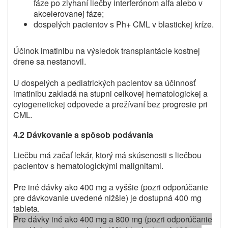
fáze po zlyhaní liečby interferónom alfa alebo v
akcelerovanej fáze;
dospelých pacientov s Ph+ CML v blastickej kríze.
Účinok imatinibu na výsledok transplantácie kostnej
drene sa nestanovil.
U dospelých a pediatrických pacientov sa účinnosť
imatinibu zakladá na stupni celkovej hematologickej a
cytogenetickej odpovede a prežívaní bez progresie pri
CML.
4.2
Dávkovanie a spôsob podávania
Liečbu má začať lekár, ktorý má skúsenosti s liečbou
pacientov s hematologickými malignitami.
Pre iné dávky ako 400 mg a vyššie (pozri odporúčanie
pre dávkovanie uvedené nižšie) je dostupná 400 mg
tableta.
Pre dávky iné ako 400 mg a 800 mg (pozri odporúčanie