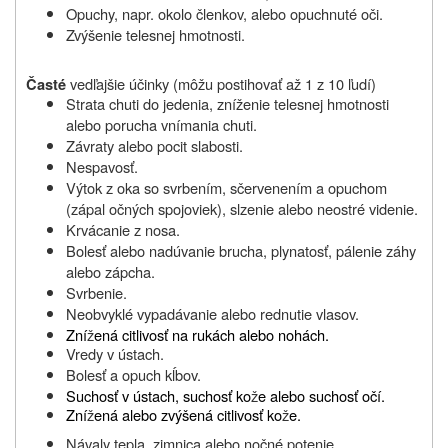
Opuchy, napr. okolo členkov, alebo opuchnuté oči.
Zvýšenie telesnej hmotnosti.
vedľajšie účinky (môžu postihovať až 1 z 10 ľudí)
Časté
Strata chuti do jedenia, zníženie telesnej hmotnosti
alebo porucha vnímania chuti.
Závraty alebo pocit slabosti.
Nespavosť.
Výtok z oka so svrbením, sčervenením a opuchom
(zápal očných spojoviek), slzenie alebo neostré videnie.
Krvácanie z nosa.
Bolesť alebo nadúvanie brucha, plynatosť, pálenie záhy
alebo zápcha.
Svrbenie.
Neobvyklé vypadávanie alebo rednutie vlasov.
Zní
ž
ená citlivosť na rukách alebo nohách.
Vredy v ústach.
Bolesť a opuch kĺbov.
Suchosť v ústach, suchosť ko
ž
e alebo suchosť očí.
Zní
ž
ená alebo zvýšená citlivosť ko
ž
e.
Návaly tepla, zimnica alebo nočné potenie