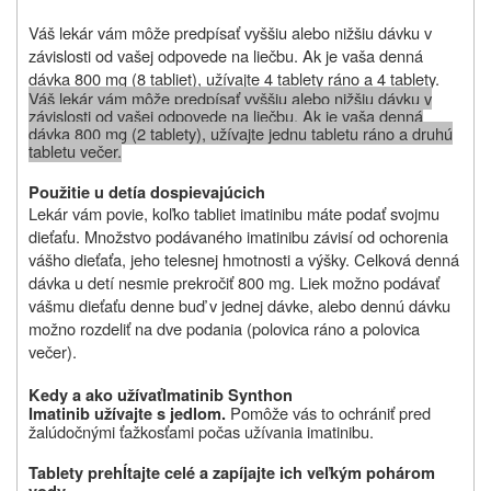
Váš lekár vám môže predpísať vyššiu alebo nižšiu dávku v
závislosti od vašej odpovede na liečbu. Ak je vaša denná
dávka 800 mg (8 tabliet), užívajte 4 tablety ráno a 4 tablety.
Váš lekár vám môže predpísať vyššiu alebo nižšiu dávku v
závislosti od vašej odpovede na liečbu. Ak je vaša denná
dávka 800 mg (2 tablety), u
ž
ívajte jednu tabletu ráno a druhú
tabletu večer.
Použitie u detí
a dospievajúcich
Lekár vám povie, koľko tabliet imatinibu máte podať svojmu
dieťaťu. Množstvo podávaného imatinibu závisí od ochorenia
vášho dieťaťa, jeho telesnej hmotnosti a výšky. Celková denná
dávka u detí nesmie prekročiť 800 mg. Liek možno podávať
vášmu dieťaťu denne buď v jednej dávke, alebo dennú dávku
možno rozdeliť na dve podania (polovica ráno a polovica
večer).
Kedy a ako užívať
Imatinib Synthon
Pomôže vás to ochrániť pred
Imatinib
u
ž
ívajte s jedlom.
žalúdočnými ťažkosťami počas užívania imatinibu.
Tablety prehĺtajte celé a zapíjajte ich veľkým pohárom