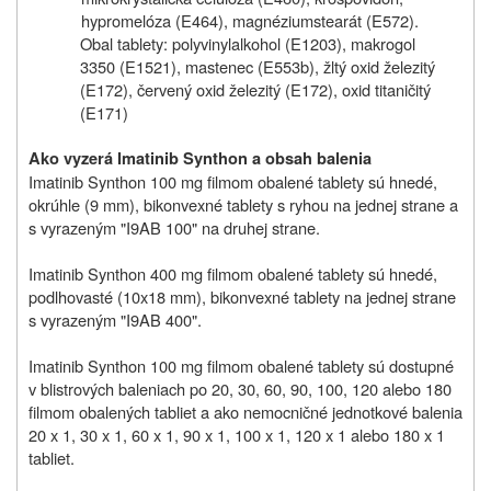
hypromelóza (E464), magnéziumstearát (E572).
Obal tablety: polyvinylalkohol (E1203), makrogol
3350 (E1521), mastenec (E553b), žltý oxid železitý
(E172), červený oxid železitý (E172), oxid titaničitý
(E171)
Ako vyzerá Imatinib Synthon a obsah balenia
Imatinib Synthon 100 mg filmom obalené tablety sú hnedé,
okrúhle (9 mm), bikonvexné tablety s ryhou na jednej strane a
s vyrazeným "I9AB 100" na druhej strane.
Imatinib Synthon 400 mg filmom obalené tablety sú hnedé,
podlhovasté (10x18 mm), bikonvexné tablety na jednej strane
s vyrazeným "I9AB 400".
Imatinib Synthon 100 mg filmom obalené tablety sú dostupné
v blistrových baleniach po 20, 30, 60, 90, 100, 120 alebo 180
filmom obalených tabliet a ako nemocničné jednotkové balenia
20 x 1, 30 x 1, 60 x 1, 90 x 1, 100 x 1, 120 x 1 alebo 180 x 1
tabliet.