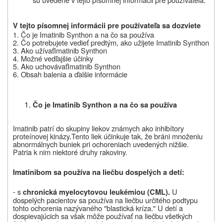
V tejto písomnej informácii pre používateľa sa dozviete
1.
Čo je
Imatinib Synthon
a na čo sa používa
2.
Čo potrebujete vedieť predtým, ako užijete
Imatinib Synthon
3.
Ako užívať
Imatinib Synthon
4.
Možné vedľajšie účinky
5.
Ako uchovávať
Imatinib Synthon
6.
Obsah balenia a ďalšie informácie
Čo je
Imatinib Synthon
a na čo sa používa
Imatinib patrí do skupiny liekov známych ako inhibítory
proteínovej kinázy
.
Tento liek účinkuje tak, že bráni množeniu
abnormálnych buniek pri ochoreniach uvedených nižšie.
Patria k nim niektoré druhy rakoviny.
Imatinibom sa používa na liečbu dospelých a detí:
- s
U
chronická myelocytovou leukémiou (CML).
dospelých pacientov sa používa na liečbu určitého podtypu
tohto ochorenia nazývaného "blastická kríza." U detí a
dospievajúcich sa však môže používať na liečbu všetkých