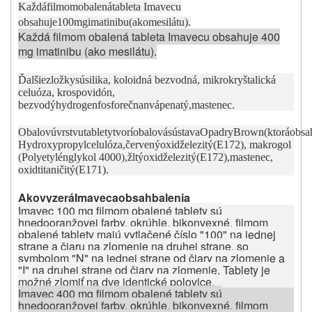
Každá
fil
m
om
obalená
tableta Imavecu
obsahuje
100
m
g
i
m
atinibu
(ako
m
esilátu).
Každá filmom obalená tableta Imavecu obsahuje 400
mg imatinibu (ako mesilátu).
Ďalšie
zložky
sú
silika, koloidná bezvodná
,
mikrokryštalická
celuóza
,
krospovidón,
bezvodý
h
y
drogenfosfor
e
čnan
vápenatý,
m
astenec.
Obalovú
vrstvu
tablety
tvorí
obalová
sústava
Opadry
Brown
(ktorá
obsa
Hydroxypropylcelulóza
,
červený
oxid
železitý
(E172),
m
akrogol
(
Polyetylénglykol 4000
)
,
žltý
oxid
železitý
(E172),
m
astenec,
oxid
titaničitý
(E171).
Ako
vy
z
erá
Imavec
a
obsah
balenia
Imavec 100 mg filmom obalené tablety sú
hnedooranžovej farby, okrúhle, bikonvexné, filmom
obalené tablety majú vytlačené číslo "100" na jednej
strane a čiaru na zlomenie na druhej strane, so
symbolom "N" na jednej strane od čiary na zlomenie a
"I" na druhej strane od čiary na zlomenie. Tablety je
možné zlomiť na dve identické polovice.
Imavec 400 mg filmom obalené tablety sú
hnedooranžovej farby, okrúhle, bikonvexné, filmom