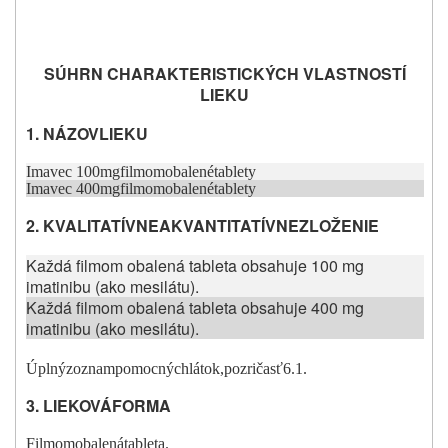
SÚHRN CHARAKTERISTICKÝCH VLASTNOSTÍ
LIEKU
1. NÁ
Z
OV
LIEKU
Imavec 100
m
g
fil
m
om
obalené
tablety
Imavec 400
m
g
fil
m
om
obalené
tablety
2. KVALITATÍVNE
A
KVANTITATÍVNE
Z
LO
Ž
ENIE
Každá filmom obalená tableta obsahuje 100 mg
imatinibu (ako mesilátu).
Každá filmom obalená tableta obsahuje 400 mg
imatinibu (ako mesilátu).
Úplný
zoznam
po
m
ocných
látok,
pozri
časť
6.1.
3. LIEKOVÁ
FORMA
Fil
m
om
obalená
tableta.