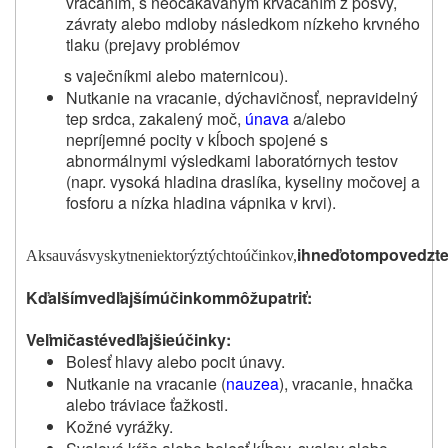
vracaním, s neočakávaným krvácaním z pošvy,
závraty alebo mdloby následkom nízkeho krvného
tlaku (prejavy problémov
s vaječníkmi alebo maternicou).
Nutkanie na vracanie, dýchavičnosť, nepravidelný
tep srdca, zakalený moč,
únava
a/alebo
nepríjemné pocity v kĺboch spojené s
abnormálnymi výsledkami laboratórnych testov
(napr. vysoká hladina draslíka, kyseliny močovej a
fosforu a nízka hladina vápnika v krvi).
ihneď
o
tom
poved
z
t
Ak
sa
u
vás
v
y
sk
y
tne
niektorý
z
týchto
ú
činkov,
K
ďalším
vedľajším
účinkom
mô
ž
u
patr
i
ť:
Veľmi
časté
vedľajšie
účinky:
Bolesť hlavy alebo pocit únavy.
Nutkanie na vracanie (
nauzea
), vracanie, hnačka
alebo tráviace ťažkosti.
Kožné vyrážky.