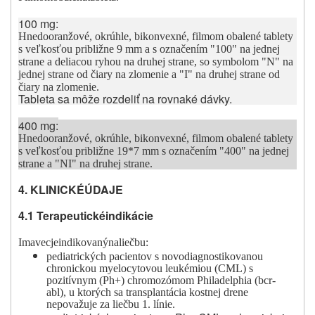
100 mg:
Hnedooranžové, okrúhle, bikonvexné, filmom obalené tablety
s veľkosťou približne
9 mm a s označením
"100" na jednej
strane a deliacou ryhou
na druhej strane, so symbolom "N" na
jednej strane od čiary na zlomenie a "I" na druhej strane od
čiary na zlomenie
.
Tableta sa môže rozdeliť na rovnaké dávky.
400 mg:
Hnedooranžové, okrúhle, bikonvexné, filmom obalené tablety
s veľkosťou približne 19*7 mm s označením "400" na jednej
strane a "NI" na druhej strane.
4. KLINICKÉ
ÚDAJE
4.1 Terapeutické
indikácie
Imavec
je
indikovaný
na
li
e
č
bu:
pediatrických
pacientov
s
novodiagnostikov
a
nou
chronickou
m
y
eloc
y
tovou
leuké
m
iou
(CML) s
pozitívnym (Ph+) chromozómom Philadelphia (bcr-
abl), u ktorých sa transplantácia kostnej drene
nepovažuje za liečbu 1. línie.