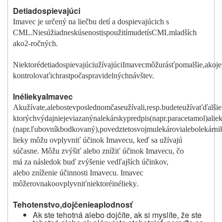
Deti
a
dospievajúci
Imavec je určený na liečbu detí a dospievajúcich s
CML.
Nie
sú
žiadne
skúsenosti
s
použitím
u
detí
s
CML
m
ladších
ako
2-r
o
čných.
Niektoré
deti
a
dospievajúci
užívajúci
Imavec
m
ô
žu
rá
s
ť
po
m
alšie,
ako
je
kontrolovať
ich
rast
počas
pravidelných
návštev.
Iné
lieky
a
Imavec
Ak
užívate,
alebo
ste
v
poslednom
čase
užívali,
resp.
budete
užív
a
ť
ďalšie
ktorých
výdaj
nie
je
viazaný
na
lekársky
predpis
(napr.
paraceta
m
ol)
a
lie
(napr.
ľubovník
bodkovaný),
povedzte
to
svoj
m
u
lekárovi
alebo
lekárni
lieky môžu ovplyvniť účinok Imavecu, keď sa užívajú
súčasne. Môžu zvýšiť alebo znížiť účinok Imavecu, čo
má za následok buď zvýšenie vedľajších účinkov,
alebo zníženie účinnosti Imavecu. Imavec
môže
rovnako
ovpl
y
vn
i
ť
niektoré
iné
liek
y
.
Tehotenstvo,
dojčenie
a
plodno
s
ť
Ak ste tehotná alebo dojčíte, ak si myslíte, že ste