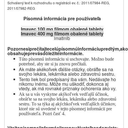
Schválený text k rozhodnutiu o registrácii ev. č.:
2011/07984-REG,
2011/07982-REG
Písomná informácia pre používateľa
Imavec 100 mg filmom obalené tablety
Imavec 400 mg filmom obalené tablety
imatinib
Po
z
o
rne
si
prečítajte
celú
písomnú
informáciu
predtým,
ako
obsahuje
pre
vás
dôle
ž
ité
informácie.
Túto
píso
m
nú
infor
m
áciu
si
uschovajte.
M
o
žno
bude
potrebné,
aby
ste
si
ju
znovu
pr
e
čítali.
Ak máte akékoľvek ďalšie otázky, obráťte sa na
svojho lekára, lekárnika alebo zdravotnú sestru.
Tento liek bol predpísaný iba vám. Nedávajte ho
nikomu inému. Môže mu uškodiť, dokonca aj
vtedy, ak má rovnaké príznaky ochorenia ako vy.
Ak sa u vás vyskytne akýkoľvek vedľajší účinok,
obráťte sa na svojho lekára, lekárnika alebo zdravotnú
sestru. To sa týka aj akýchkoľvek vedľajších účinkov,
ktoré nie sú uvedené v tejto písomnej informácii pre
používateľa.
Pozri časť 4.
V
tejto
písomnej
informácii
pre
pou
ž
ívateľa
sa
do
z
v
iete