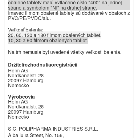
obalené tablety majú vytlačené číslo "400" na jednej
strane a symbolom "NI" na druhej strane.
Imavec filmom obalené tablety sú dodávané v obaloch z
PVC/PE/PVDC/alu.
Veľkosť balenia:
20, 60, 120 a 180 filmom obalených tabliet.
10, 30 a 90 filmom obalených tabliet.
Na trh nemusia byť uvedené všetky veľkosti balenia.
Dr
ž
iteľ
ro
z
hodnutia
o
registrácii
Helm AG
Nordkanalstr. 28
20097 Hamburg
Nemecko
Výrobcovia
Helm AG
Nordkanalstr. 28
20097 Hamburg
Nemecko
S.C. POLIPHARMA INDUSTRIES S.R.L.
Alba Iulia Street, No. 156,