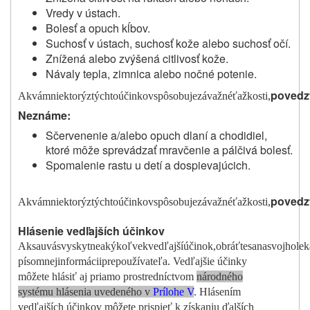
Vredy v ústach.
Bolesť a opuch kĺbov.
Suchosť v ústach, suchosť kože alebo suchosť očí.
Znížená alebo zvýšená citlivosť kože.
Návaly tepla, zimnica alebo nočné potenie.
poved
z
Ak
vám
niektorý
z
týchto
ú
činkov
spôsobuje
závažné
ťažkosti,
Ne
z
náme:
Sčervenenie a/alebo opuch dlaní a chodidiel,
ktoré môže sprevádzať mravčenie a pálčivá bolesť.
Spomalenie rastu u detí a dospievajúcich.
poved
z
Ak
vám
niektorý
z
týchto
ú
činkov
spôsobuje
závažné
ťažkosti,
Hlásenie vedľajších účinkov
Ak
sa
u
vás
vyskytne
akýk
o
ľvek
vedľajší
účinok,
obr
á
ťte
sa
na
svojho
lek
písomnej
informácii
pre
pou
ž
ívateľa.
Vedľajšie účinky
môžete hlásiť aj priamo prostredníctvom
národného
systému hlásenia uvedeného v
Prílohe V
. Hlásením
vedľajších účinkov môžete prispieť k získaniu ďalších