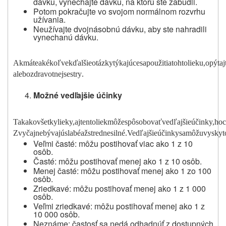
dávku, vynechajte dávku, na ktorú ste zabudli.
Potom pokračujte vo svojom normálnom rozvrhu
užívania.
Neužívajte dvojnásobnú dávku, aby ste nahradili
vynechanú dávku.
Ak
m
áte
akékoľvek
ďalšie
otázky
týkajúce
sa
použitia
tohto
lieku,
opýtaj
alebo
zdravotnej
sestr
y
.
Mo
ž
né
ve
d
ľajšie
účinky
Tak
ako
všetky
liek
y
,
aj
tento
liek
m
ô
že
spôsobov
a
ť
vedľajšie
ú
čink
y
,
hoc
Zv
y
čajne
bývajú
slabé
až
stredne
silné.Ve
d
ľajšie
ú
činky
sa
m
ô
žu
v
y
sk
y
t
Veľmi časté: môžu postihovať viac ako 1 z 10
osôb.
Časté: môžu postihovať menej ako 1 z 10 osôb.
Menej časté: môžu postihovať menej ako 1 zo 100
osôb.
Zriedkavé: môžu postihovať menej ako 1 z 1 000
osôb.
Veľmi zriedkavé: môžu postihovať menej ako 1 z
10 000 osôb.
Neznáme: častosť sa nedá odhadnúť z dostupných