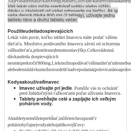
Ak
je
vaša
denná
dávka
800
m
g
(8
tabliet
)
,
užívajte
4
tablety
ráno
a
4
tablet
Váš lekár vám môže predpísať vyššiu alebo nižšiu
dávku v závislosti od vašej odpovede na liečbu. Ak je
vaša denná dávka 800 mg (2 tablety), užívajte jednu
tabletu ráno a druhú tabletu večer.
Pou
ž
itie
u
detí
a
dospievajúcich
Lekár vám povie, koľko tabliet Imavecu máte podať vášmu
dieťaťu. Množstvo podávaného Imavecu závisí od ochorenia
vášho
di
e
ťaťa,
jeho
telesnej
h
m
otnosti
a
výšk
y
.
Celková
denná
dávka
u
detí
a dospievajúcich
nes
m
ie
prekročiť
800
m
g
.
Liek
m
o
žno
podáv
a
ť
váš
m
u
dieťaťu
denne
bu
alebo
dennú
dávku
m
o
žno
rozdel
i
ť
na
dve
podania
(polovica
ráno
a
polov
Kedy
a
ako
u
ž
ívať
Imavec
Imavec užívajte pri jedle
. Pomôže vás to ochrániť
pred žalúdočnými ťažkosťami počas užívania Imavecu.
Tablety prehĺtajte celé a zapíjajte ich veľkým
pohárom vody.
Ak
tablety
ne
m
ô
žete
pre
h
ĺtať,
m
ô
žete
ich
rozpustiť
v
pohári
ob
y
čajnej
vody
alebo
jablkovej
š
ťav
y
: