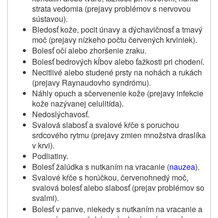
strata vedomia (prejavy problémov s nervovou
sústavou).
Bledosť kože, pocit únavy a dýchavičnosť a tmavý
moč (prejavy nízkeho počtu červených krviniek).
Bolesť očí alebo zhoršenie zraku.
Bolesť bedrových kĺbov alebo ťažkosti pri chodení.
Necitlivé alebo studené prsty na nohách a rukách
(prejavy Raynaudovho syndrómu).
Náhly opuch a sčervenenie kože (prejavy infekcie
kože nazývanej celulitída).
Nedoslýchavosť.
Svalová slabosť a svalové kŕče s poruchou
srdcového rytmu (prejavy zmien množstva draslíka
v krvi).
Podliatiny.
Bolesť žalúdka s nutkaním na vracanie (
nauzea
).
Svalové kŕče s horúčkou, červenohnedý moč,
svalová bolesť alebo slabosť (prejav problémov so
svalmi).
Bolesť v panve, niekedy s nutkaním na vracanie a