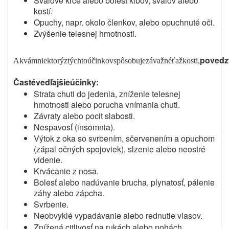
Svalové kŕče alebo bolesť kĺbov, svalov alebo
kostí.
Opuchy, napr. okolo členkov, alebo opuchnuté oči.
Zvýšenie telesnej hmotnosti.
poved
z
Ak
vám
niektorý
z
týchto
ú
činkov
spôsobuje
závažné
ťažkosti,
Časté
vedľajšie
účinky:
Strata chuti do jedenia, zníženie telesnej
hmotnosti alebo porucha vnímania chuti.
Závraty alebo pocit slabosti.
Nespavosť (insomnia).
Výtok z oka so svrbením, sčervenením a opuchom
(zápal očných spojoviek), slzenie alebo neostré
videnie.
Krvácanie z nosa.
Bolesť alebo nadúvanie brucha, plynatosť, pálenie
záhy alebo zápcha.
Svrbenie.
Neobvyklé vypadávanie alebo rednutie vlasov.
Znížená citlivosť na rukách alebo nohách.