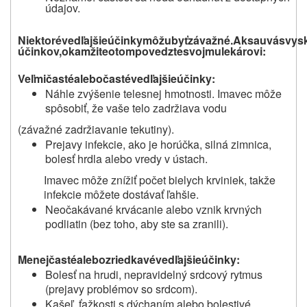
údajov.
Niektoré
vedľajšie
účinky
mô
ž
u
byť
z
áva
ž
né.
Ak
sa
u
vás
vys
účinkov,
oka
mž
ite
o
tom
poved
z
te
svoj
m
u
lekárovi:
Veľmi
časté
alebo
časté
vedľajšie
účinky:
Náhle zvýšenie telesnej hmotnosti. Imavec môže
spôsobiť, že vaše telo zadržiava vodu
(závažné zadržiavanie tekutiny).
Prejavy infekcie, ako je horúčka, silná zimnica,
bolesť hrdla alebo vredy v ústach.
Imavec môže znížiť počet bielych krviniek, takže
infekcie môžete dostávať ľahšie.
Neočakávané krvácanie alebo vznik krvných
podliatin (bez toho, aby ste sa zranili).
Menej
časté
alebo
z
riedkavé
ve
d
ľajšie
ú
činky:
Bolesť na hrudi, nepravidelný srdcový rytmus
(prejavy problémov so srdcom).
Kašeľ, ťažkosti s dýchaním alebo bolestivé