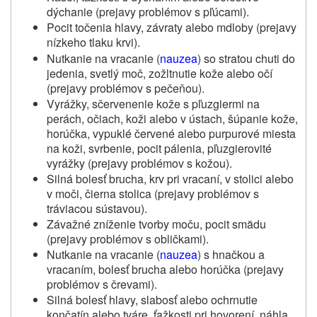
dýchanie (prejavy problémov s pľúcami).
Pocit točenia hlavy, závraty alebo mdloby (prejavy
nízkeho tlaku krvi).
Nutkanie na vracanie (
nauzea
) so stratou chuti do
jedenia, svetlý moč, zožltnutie kože alebo očí
(prejavy problémov s pečeňou).
Vyrážky, sčervenenie kože s pľuzgiermi na
perách, očiach, koži alebo v ústach, šúpanie kože,
horúčka, vypuklé červené alebo purpurové miesta
na koži, svrbenie, pocit pálenia, pľuzgierovité
vyrážky (prejavy problémov s kožou).
Silná bolesť brucha, krv pri vracaní, v stolici alebo
v moči, čierna stolica (prejavy problémov s
tráviacou sústavou).
Závažné zníženie tvorby moču, pocit smädu
(prejavy problémov s obličkami).
Nutkanie na vracanie (
nauzea
) s hnačkou a
vracaním, bolesť brucha alebo horúčka (prejavy
problémov s črevami).
Silná bolesť hlavy, slabosť alebo ochrnutie
končatín alebo tváre, ťažkosti pri hovorení, náhla