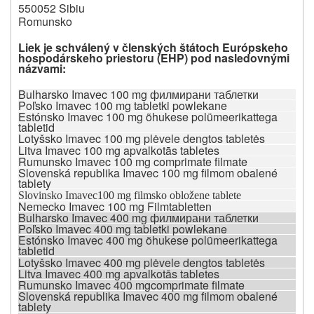
550052 Sibiu
Romunsko
Liek je schválený v členských štátoch Európskeho
hospodárskeho priestoru (EHP) pod nasledovnými
názvami:
Bulharsko Imavec 100 mg филмирани таблетки
Poľsko Imavec 100 mg tabletki powlekane
Estónsko Imavec 100 mg õhukese polümeerikattega
tabletid
Lotyšsko Imavec 100 mg plėvele dengtos tabletės
Litva Imavec 100 mg apvalkotās tabletes
Rumunsko Imavec 100 mg comprimate filmate
Slovenská republika Imavec 100 mg filmom obalené
tablety
Slovinsko Imavec
100 mg filmsko obložene tablete
Nemecko Imavec 100 mg Filmtabletten
Bulharsko Imavec 400 mg филмирани таблетки
Poľsko Imavec 400 mg tabletki powlekane
Estónsko Imavec 400 mg õhukese polümeerikattega
tabletid
Lotyšsko Imavec 400 mg plėvele dengtos tabletės
Litva Imavec 400 mg apvalkotās tabletes
Rumunsko Imavec 400 mgcomprimate filmate
Slovenská republika Imavec 400 mg filmom obalené
tablety