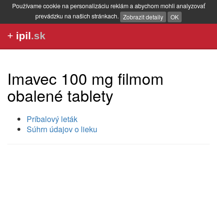
Používame cookie na personalizáciu reklám a abychom mohli analyzovať
prevádzku na našich stránkach.
Zobrazit detaily
OK
+
ipil
.sk
Imavec 100 mg filmom
obalené tablety
Príbalový leták
Súhrn údajov o lieku