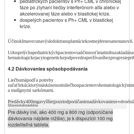
pediatrických pacientov s Ph+ CML v chronickej
fáze po zlyhaní liečby interferónom alfa alebo v
akcelerovanej fáze alebo v blastickej kríze.
dospelých pacientov s Ph+ CML v blastickej
kríze.
Účinok
Imavecu
na
výsledok
transplantácie
kostnej
drene
sa
nestanovil.
U
dospelých
a
pediatrických
pacientov
sa
ú
č
inno
sť
i
m
atinibu
zakladá
na
he
m
atologickej
a
c
y
togenetickej
odpovede
a
prežívaní
bez
progresie
pri
4.2 Dávkovanie
a spôsob
podávania
Liečbu
m
á
podľa potreby
začať
lekár,
ktorý
m
á
skúsenosti
s
li
e
čbou
pacientov
s
he
m
atologický
m
i
a malígnymi sarkómami.
Pre
dávky
400
m
g
a
v
y
ššie
(pozri
odpor
ú
čanie
na
dávkovanie
uvedené
ni
fil
m
om
obalená
tableta.
Pre dávky iné, ako 400 mg a 800 mg (odporúčané
dávkovania nájdete nižšie), je k dispozícii 100 mg
rozdeliteľná tableta.