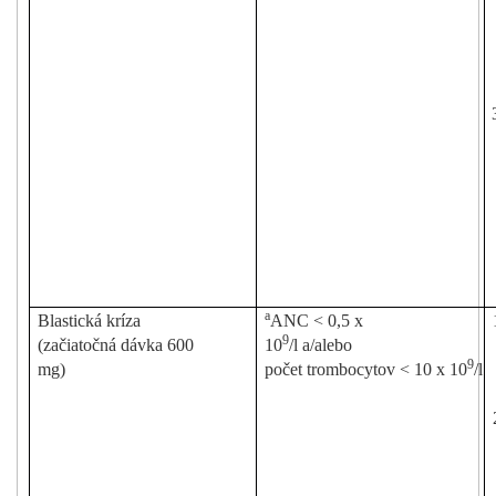
a
Blastická
kríza
ANC
<
0,5
x
9
(z
a
čiatočná dávka
600
10
/l a/alebo
9
m
g
)
po
čet
tro
m
boc
y
tov
< 10
x 10
/l