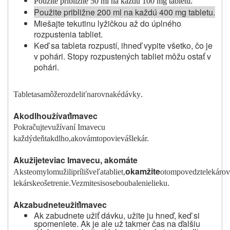
Použite
približne
50
m
l
na
každú
100
m
g
tabletu.
Použite približne 200 ml na každú 400 mg tabletu.
Miešajte tekutinu lyžičkou až do úplného
rozpustenia tabliet.
Keď sa tableta rozpustí, ihneď vypite všetko, čo je
v pohári. Stopy rozpustených tabliet môžu ostať v
pohári.
Tableta
sa
m
ô
že
rozdel
i
ť
na
rovnaké
dávk
y
.
Ako
dlho
u
ž
ívať
Imavec
Pokračujte
v
užívaní Imavecu
každý
d
e
ň
tak
dlho,
ako
vám
to
povie
váš
lekár.
Ak
u
ž
ijete
viac Imavecu, ako
m
á
te
oka
mž
ite
Ak
ste
o
m
y
lom
užili
príliš
v
e
ľa
tabliet,
o
tom
povedzte
lekárov
lekárske
ošetrenie.
Vez
m
ite
si
so
sebou
balenie
lieku.
Ak
z
a
budnete
u
ž
iť
Imavec
Ak zabudnete užiť dávku, užite ju hneď, keď si
spomeniete. Ak je ale už takmer čas na ďalšiu