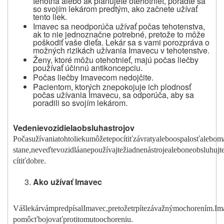
tehotná alebo ak plánujete otehotnieť, poraďte sa
so svojím lekárom predtým, ako začnete užívať
tento liek.
Imavec sa neodporúča užívať počas tehotenstva,
ak to nie jednoznačne potrebné, pretože to môže
poškodiť vaše dieťa. Lekár sa s vami porozpráva o
možných rizikách užívania Imavecu v tehotenstve.
Ženy, ktoré môžu otehotnieť, majú počas liečby
používať účinnú antikoncepciu.
Počas liečby Imavecom nedojčite.
Pacientom, ktorých znepokojuje ich plodnosť
počas užívania Imavecu, sa odporúča, aby sa
poradili so svojím lekárom.
Vedenie
vo
z
idiel
a
obsluha
strojov
P
o
čas
užívania
tohto
lieku
m
ô
žete
pocítiť
závraty
alebo
ospalo
s
ť
alebo
m
stane,
nev
e
ďte
vozidlá
a
nepoužívajte
žiadne
nástroje
alebo
neobsluhujt
cítiť
dobre.
Ako
u
ž
ívať
Imavec
Váš
lekár
vám
predpísal
Imavec,
pretože
t
r
píte
závažným
ochorení
m
.
Im
po
m
ô
cť
bojov
ať
proti
to
m
u
to
ochoreniu.