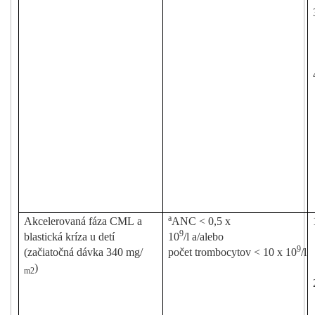
a
Akcelerovaná
fáza
CML
a
ANC
<
0,5
x
9
blastická
kríza
u
detí
10
/l a/alebo
9
(začiatočná
dávka
340
m
g
/
po
čet
tro
m
boc
y
tov
< 10
x 10
/l
)
m2