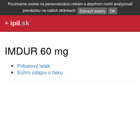
Používame cookie na personalizáciu reklám a abychom mohli analyzovať
prevádzku na našich stránkach.
Zobrazit detaily
OK
+
ipil
.sk
IMDUR 60 mg
Príbalový leták
Súhrn údajov o lieku