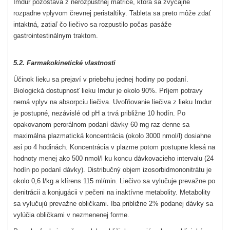
Imdur pozostáva z nerozpustnej matrice, ktorá sa zvyčajne
rozpadne vplyvom črevnej peristaltiky. Tableta sa preto môže zdať
intaktná, zatiaľ čo liečivo sa rozpustilo počas pasáže
gastrointestinálnym traktom.
5.2. Farmakokinetické vlastnosti
Účinok lieku sa prejaví v priebehu jednej hodiny po podaní.
Biologická dostupnosť lieku Imdur je okolo 90%. Príjem potravy
nemá vplyv na absorpciu liečiva. Uvoľňovanie liečiva z lieku Imdur
je postupné, nezávislé od pH a trvá približne 10 hodín. Po
opakovanom perorálnom podaní dávky 60 mg raz denne sa
maximálna plazmatická koncentrácia (okolo 3000 nmol/l) dosiahne
asi po 4 hodinách. Koncentrácia v plazme potom postupne klesá na
hodnoty menej ako 500 nmol/l ku koncu dávkovacieho intervalu (24
hodín po podaní dávky). Distribučný objem izosorbidmononitrátu je
okolo 0,6 l/kg a klírens 115 ml/min. Liečivo sa vylučuje prevažne po
denitrácii a konjugácii v pečeni na inaktívne metabolity. Metabolity
sa vylučujú prevažne obličkami. Iba približne 2% podanej dávky sa
vylúčia obličkami v nezmenenej forme.