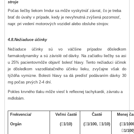
stroje
Počas liečby liekom Imdur sa môže vyskytnúť závrat, čo je treba
brať do úvahy v prípade, kedy je nevyhnutná zvýšená pozornosť,
napr. pri vedení motorových vozidiel alebo obsluhe strojov.
4.8.
Nežiaduce účinky
Nežiaduce účinky sú vo väčšine prípadov dôsledkom
farmakodynamiky a sú závislé od dávky. Na začiatku liečby sa asi
u 25% pacientov
môže objaviť bolesť hlavy. Tento nežiaduci účinok
je dôsledkom vazodilatačného účinku lieku, zvyčajne však do
týždňa vymizne. Bolesti hlavy sa dá predísť podávaním dávky 30
mg počas prvých 2-4 dní.
Pokles krvného tlaku môže viesť k reflexnej tachykardii, závratu a
mdlobám.
Frekvencia/
Veľmi časté
Časté
Menej ča
Orgán
(

1/10)
(

1/100,

1/10)
(

1/100

1/100