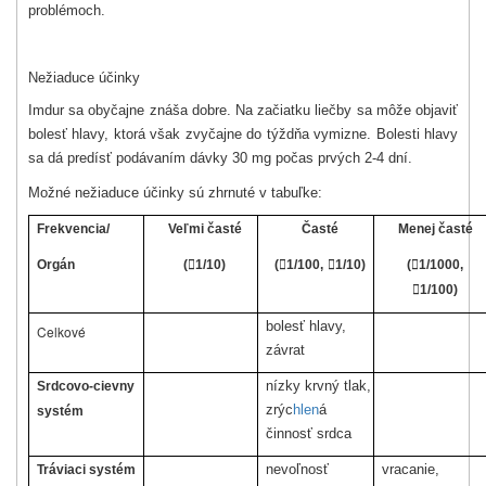
problémoch.
Nežiaduce účinky
Imdur sa obyčajne znáša dobre. Na začiatku liečby sa môže objaviť
bolesť hlavy, ktorá však zvyčajne do týždňa vymizne. Bolesti hlavy
sa dá predísť podávaním dávky 30 mg počas prvých 2-4 dní.
Možné nežiaduce účinky sú zhrnuté v tabuľke:
Frekvencia/
Veľmi časté
Časté
Menej časté
Orgán
(

1/10)
(

1/100,

1/10)
(

1/1000,

1/100)
bolesť hlavy,
Celkové
závrat
nízky krvný tlak,
Srdcovo-cievny
zrýc
hlen
á
systém
činnosť srdca
nevoľnosť
vracanie,
Tráviaci systém