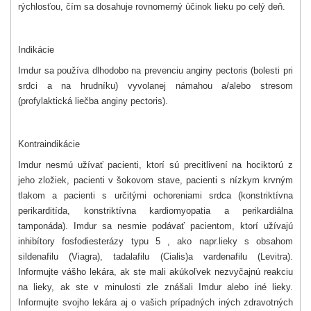
rýchlosťou, čím sa dosahuje rovnomerný účinok lieku po celý deň.
Indikácie
Imdur sa používa dlhodobo na prevenciu anginy pectoris (bolesti pri
srdci a na hrudníku) vyvolanej námahou a/alebo stresom
(profylaktická liečba anginy pectoris).
Kontraindikácie
Imdur nesmú užívať pacienti, ktorí sú precitlivení na hociktorú z
jeho zložiek, pacienti v šokovom stave, pacienti s nízkym krvným
tlakom a pacienti s určitými ochoreniami srdca (konstriktívna
perikarditída, konstriktívna kardiomyopatia a perikardiálna
tamponáda). Imdur sa nesmie podávať pacientom, ktorí užívajú
inhibítory fosfodiesterázy typu 5 , ako napr.
lieky s obsahom
sildenafilu (Viagra), tadalafilu (Cialis)
a vardenafilu (Levitra).
Informujte vášho lekára, ak ste mali akúkoľvek nezvyčajnú reakciu
na lieky, ak ste v minulosti zle znášali Imdur alebo iné lieky.
Informujte svojho lekára aj o vašich prípadných iných zdravotných