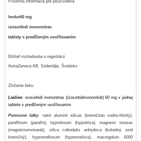
Písomná informácia pre používateľa
Imdur
60 mg
isosorbidi mononitras
tablety s predĺženým uvoľňovaním
Držiteľ rozhodnutia o registrácii
AstraZeneca AB, Södertälje, Švédsko
Zloženie lieku
Liečivo
: isosorbidi mononitras (izosorbidmononitrát) 60 mg v jednej
tablete s predĺženým uvoľňovaním
Pomocné látky
: natrii aluminii silicas (kremičitan sodno-hlinitý),
paraffinum (parafín), hyprolosum (hyprolóza), magnesii stearas
(magnéziumstearát), silica colloidalis anhydrica (koloidný oxid
kremičitý), hypromellosum (hypromelóza), macrogolum 6000