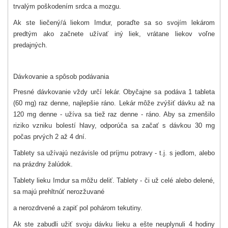
trvalým poškodením srdca a mozgu.
Ak ste liečený/á liekom Imdur, poraďte sa so svojím lekárom
predtým ako začnete užívať iný liek, vrátane liekov voľne
predajných.
Dávkovanie a spôsob podávania
Presné dávkovanie vždy určí lekár. Obyčajne sa podáva 1 tableta
(60 mg) raz denne, najlepšie ráno. Lekár môže zvýšiť dávku až na
120 mg denne - užíva sa tiež raz denne - ráno. Aby sa zmenšilo
riziko vzniku bolestí hlavy, odporúča sa začať s dávkou 30 mg
počas prvých 2 až 4 dní.
Tablety sa užívajú nezávisle od príjmu potravy - t.j. s jedlom, alebo
na prázdny žalúdok.
Tablety lieku Imdur sa môžu deliť. Tablety - či už celé alebo delené,
sa majú prehltnúť nerozžuvané
a nerozdrvené a zapiť pol pohárom tekutiny.
Ak ste zabudli užiť svoju dávku lieku a ešte neuplynuli 4 hodiny