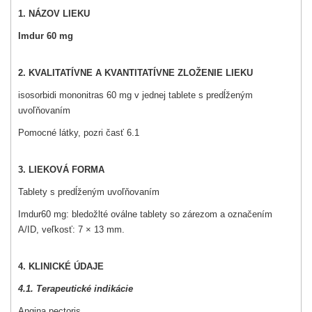
1.
NÁZOV LIEKU
Imdur 60 mg
2.
KVALITATÍVNE A KVANTITATÍVNE ZLOŽENIE LIEKU
isosorbidi mononitras 60 mg v jednej tablete s predĺženým
uvoľňovaním
Pomocné látky, pozri časť 6.1
3. LIEKOVÁ FORMA
Tablety s predĺženým uvoľňovaním
Imdur
60 mg: bledožlté oválne tablety so zárezom a označením
A/ID, veľkosť: 7 × 13 mm.
4. KLINICKÉ ÚDAJE
4.1. Terapeutické indikácie
Angina pectoris.