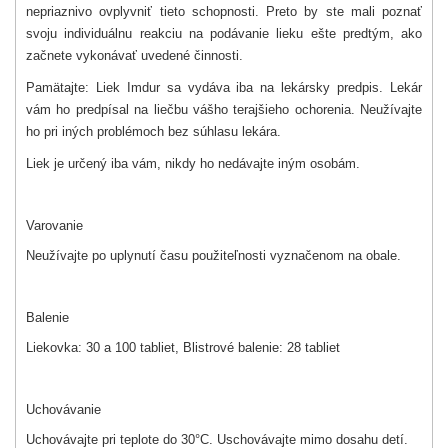
nepriaznivo ovplyvniť tieto schopnosti. Preto by ste mali poznať
svoju individuálnu reakciu na podávanie lieku ešte predtým, ako
začnete vykonávať uvedené činnosti.
Pamätajte: Liek Imdur sa vydáva iba na lekársky predpis. Lekár
vám ho predpísal na liečbu vášho terajšieho ochorenia. Neužívajte
ho pri iných problémoch bez súhlasu lekára.
Liek je určený iba vám, nikdy ho nedávajte iným osobám.
Varovanie
Neužívajte po uplynutí času použiteľnosti vyznačenom na obale.
Balenie
Liekovka: 30 a 100 tabliet, Blistrové balenie: 28 tabliet
Uchovávanie
Uchovávajte pri teplote do 30°C. Uschovávajte mimo dosahu detí.