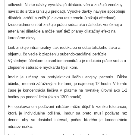
citlivosti. Nízke dávky vyvolávajú dilatáciu vén a znižujú venózny
návrat do srdca (znižujú preload). Vysoké dávky navyše spôsobujú
dilatáciu artérií a znižujú cievnu rezistenciu (znižujú afterload).
Izosorbidmononitrát znižuje prácu srdca ako následok venóznej a
arteriálnej dilatácie a môže mať tiež priamy dilatačný efekt na
koronárne cievy.
Liek znižuje intramurálny tlak redukciou enddiastolického tlaku a
objemu, čo vedie k zlepšeniu subendokardiálnej perfúzie.
Výsledným účinkom izosorbidmononitrátu je redukcia práce srdca a
zlepšenie saturácie myokardu kyslíkom.
Imdur je určený na profylaktickú liečbu anginy pectoris. Dĺžka
účinku, meraná záťažovými testami, je najmenej 12 hodín.
V tomto
čase je koncentrácia liečiva v plazme na rovnakej úrovni ako 1-2
hodiny po podaní lieku (okolo 1300 nmol/l).
Pri opakovanom podávaní nitrátov môže dôjsť k vzniku tolerancie,
ktorá je individuálne odlišná. Imdur sa preto musí podávať raz
denne, aby sa dosiahol interval, počas ktorého je koncentrácia
nitrátov nízka.