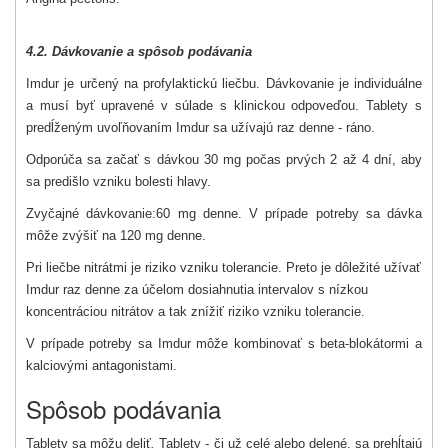
4.2. Dávkovanie a spôsob podávania
Imdur je určený na profylaktickú liečbu. Dávkovanie je individuálne
a musí byť upravené v súlade s klinickou odpoveďou. Tablety s
predĺženým uvoľňovaním Imdur sa užívajú raz denne - ráno.
Odporúča sa začať s dávkou 30 mg počas prvých 2 až 4 dní, aby
sa predišlo vzniku bolesti hlavy.
Zvyčajné dávkovanie:
60 mg denne. V prípade potreby sa dávka
môže zvýšiť na 120 mg denne.
Pri liečbe nitrátmi je riziko vzniku tolerancie. Preto je dôležité užívať
Imdur raz denne za účelom dosiahnutia intervalov s nízkou
koncentráciou nitrátov a tak znížiť riziko vzniku tolerancie.
V prípade potreby sa Imdur môže kombinovať s beta-blokátormi a
kalciovými antagonistami.
Spôsob podávania
Tablety sa môžu deliť
.
Tablety - či už celé alebo delené, sa prehĺtajú