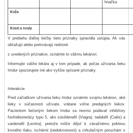
hnačka
Koža
Kosti a svaly
V priebehu ďalšej liečby tieto príznaky spravidla ustúpia. Ak vás
obťažujú alebo pretrvávajú niektoré
z uvedených príznakov, oznámte to vášmu lekárovi.
Informujte vášho lekára aj v tom prípade, ak počas užívania lieku
Imdur spozorujete iné ako vyššie opísané príznaky.
Interakcie
Pred začiatkom užívania lieku Imdur oznámte svojmu lekárovi, aké
lieky v súčasnosti užívate, vrátane voľne predajných liekov.
Pacientom liečeným liekom Imdur sa nesmú podávať inhibítory
fosfodiesterázy typu 5, ako sú
sildenafil (Viagra), tadalafil (Cialis) a
vardenafil (Levitra), pretože môže dôjsť k závažnému poklesu
krvného tlaku, ischémii (nedokrvenosti) a cirkulačným poruchám s