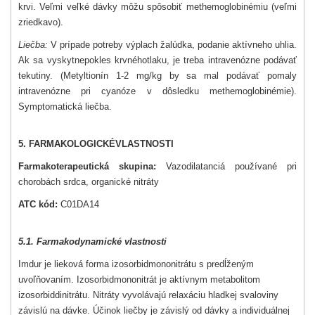
krvi. Veľmi veľké dávky môžu spôsobiť methemoglobinémiu (veľmi
zriedkavo).
Liečba:
V prípade potreby výplach žalúdka
, podanie aktívneho uhlia.
Ak sa vyskytne
pokles krvného
tlaku, je treba intravenózne podávať
tekutiny. (Metyltionín 1-2 mg/kg by sa mal podávať pomaly
intravenózne pri cyanóze v dôsledku methemoglobinémie).
Symptomatická liečba.
5. FARMAKOLOGICKÉ
VLASTNOSTI
Farmakoterapeutická skupina:
Vazodilatanciá používané pri
chorobách srdca, organické nitráty
ATC kód:
C01DA14
5.1. Farmakodynamické vlastnosti
Imdur je lieková forma izosorbidmononitrátu s predĺženým
uvoľňovaním. Izosorbidmononitrát je aktívnym metabolitom
izosorbiddinitrátu. Nitráty vyvolávajú relaxáciu hladkej svaloviny
závislú na dávke. Účinok liečby je závislý od dávky a individuálnej