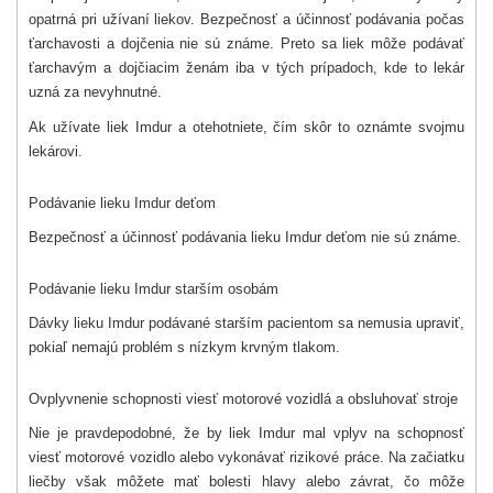
opatrná pri užívaní liekov. Bezpečnosť a účinnosť podávania počas
ťarchavosti a dojčenia nie sú známe. Preto sa liek môže podávať
ťarchavým a dojčiacim ženám iba v tých prípadoch, kde to lekár
uzná za nevyhnutné.
Ak užívate liek Imdur a otehotniete, čím skôr to oznámte svojmu
lekárovi.
Podávanie lieku Imdur deťom
Bezpečnosť a účinnosť podávania lieku Imdur deťom nie sú známe.
Podávanie lieku Imdur starším osobám
Dávky lieku Imdur podávané starším pacientom sa nemusia upraviť,
pokiaľ nemajú problém s nízkym krvným tlakom.
Ovplyvnenie schopnosti viesť motorové vozidlá a obsluhovať stroje
Nie je pravdepodobné, že by liek Imdur mal vplyv na
schopnosť
viesť motorové vozidlo alebo vykonávať rizikové práce. Na začiatku
liečby však môžete mať bolesti hlavy alebo závrat, čo môže