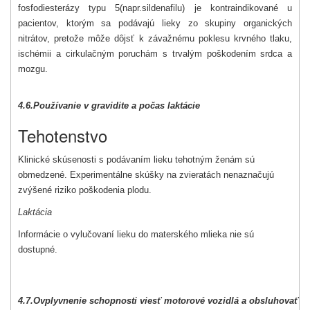
fosfodiesterázy typu 5
(napr.
sildenafilu) je kontraindikované u
pacientov, ktorým sa podávajú lieky zo skupiny organických
nitrátov, pretože môže dôjsť k závažnému poklesu krvného tlaku,
ischémii a cirkulačným poruchám s trvalým poškodením srdca a
mozgu.
4.6.
Používanie v gravidite a počas laktácie
Tehotenstvo
Klinické skúsenosti s podávaním lieku tehotným ženám sú
obmedzené. Experimentálne skúšky na zvieratách nenaznačujú
zvýšené riziko poškodenia plodu.
Laktácia
Informácie o vylučovaní lieku do materského mlieka nie sú
dostupné.
4.7.
Ovplyvnenie schopnosti viesť motorové vozidlá a obsluhovať