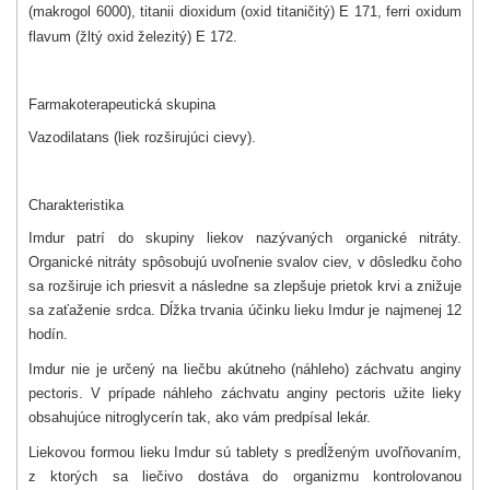
(makrogol 6000), titanii dioxidum (oxid titaničitý) E 171, ferri oxidum
flavum (žltý oxid železitý) E 172.
Farmakoterapeutická skupina
Vazodilatans (liek rozširujúci cievy).
Charakteristika
Imdur patrí do skupiny liekov nazývaných organické nitráty.
Organické nitráty spôsobujú uvoľnenie svalov ciev, v dôsledku čoho
sa rozširuje ich priesvit a následne sa zlepšuje prietok krvi a znižuje
sa zaťaženie srdca. Dĺžka trvania účinku lieku Imdur je najmenej 12
hodín.
Imdur nie je určený na liečbu akútneho (náhleho) záchvatu anginy
pectoris. V prípade náhleho záchvatu anginy pectoris užite lieky
obsahujúce nitroglycerín tak, ako vám predpísal lekár.
Liekovou formou lieku Imdur sú tablety s predĺženým uvoľňovaním,
z ktorých sa liečivo dostáva do organizmu kontrolovanou