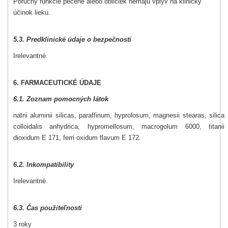
Poruchy funkcie pečene alebo obličiek nemajú vplyv na klinický
účinok lieku.
5.3. Predklinické údaje o bezpečnosti
Irelevantné.
6. FARMACEUTICKÉ ÚDAJE
6.1. Zoznam pomocných látok
natrii aluminii silicas, paraffinum, hyprolosum, magnesii stearas, silica
colloidalis anhydrica, hypromellosum, macrogolum 6000, titanii
dioxidum E 171, ferri oxidum flavum E 172.
6.2. Inkompatibility
Irelevantné.
6.3. Čas použiteľnosti
3 roky