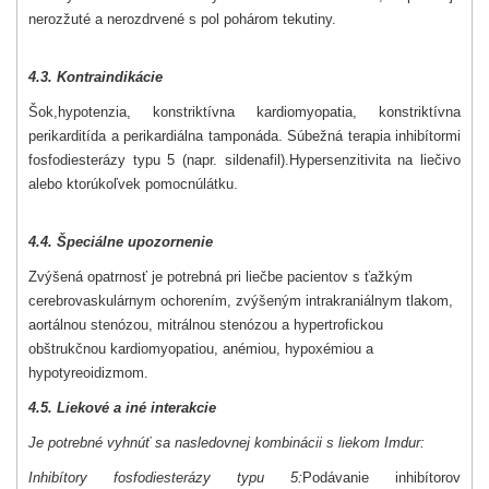
nerozžuté a nerozdrvené s pol pohárom tekutiny.
4.3. Kontraindikácie
Šok,
hypotenzia, konstriktívna kardiomyopatia, konstriktívna
perikarditída a perikardiálna tamponáda. Súbežná terapia inhibítormi
fosfodiesterázy typu 5 (napr. sildenafil).
Hypersenzitivita na liečivo
alebo ktorúkoľvek pomocnú
látku.
4.4. Špeciálne upozornenie
Zvýšená opatrnosť je potrebná pri liečbe pacientov s ťažkým
cerebrovaskulárnym ochorením, zvýšeným intrakraniálnym tlakom,
aortálnou stenózou, mitrálnou stenózou a hypertrofickou
obštrukčnou kardiomyopatiou, anémiou, hypoxémiou a
hypotyreoidizmom.
4.5. Liekové a iné interakcie
Je potrebné vyhnúť sa nasledovnej kombinácii s liekom Imdur:
Inhibítory fosfodiesterázy typu 5:
Podávanie inhibítorov