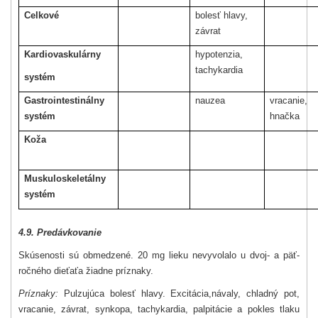
Celkové
bolesť hlavy,
závrat
Kardiovaskulárny
hypotenzia,
tachykardia
systém
Gastrointestinálny
nauzea
vracanie,
systém
hnačka
Koža
Muskuloskeletálny
systém
4.9. Predávkovanie
Skúsenosti sú obmedzené. 20 mg lieku nevyvolalo u dvoj- a päť-
ročného dieťaťa žiadne príznaky.
Príznaky:
Pulzujúca bolesť hlavy. Excitácia,
návaly, chladný pot,
vracanie, závrat, synkopa, tachykardia, palpitácie a pokles tlaku