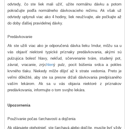
odvtedy, čo ste liek mali užiť, užite normálnu dávku a potom
pokračujte podľa normálneho dávkovacieho režimu. Ak však už
odvtedy uplynuli viac ako 4 hodiny, liek neužívajte, ale počkajte až
do doby ďalšej pravidelnej dávky.
Predávkovanie
Ak ste užili viac ako je odporučená dávka lieku Imdur, môžu sa u
vás objaviť niektoré typické príznaky predávkovania, akými sú
pulzujúca bolesť hlavy, nekľud, sčervenanie tváre, studený pot,
závrat, vracanie, zrýc
hlen
ý pulz, pocit búšenia srdca a pokles
krvného tlaku. Niekedy môže dôjsť až k strate vedomia. Preto je
veľmi dôležité, aby ste sa presne držali dávkovania predpísaného
vaším lekárom. Ak sa u vás objavia niektoré z príznakov
predávkovania, informujte o tom svojho lekára.
Upozornenia
Používanie počas ťarchavosti a dojčenia
Ak plánujete otehotnieť, ste ťarchavá alebo dojčíte, musíte byť vždy