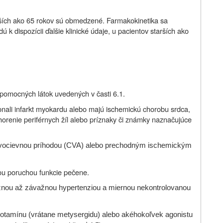
rších ako 65 rokov sú obmedzené. Farmakokinetika sa
k dispozícii ďalšie klinické údaje, u pacientov starších ako
 pomocných látok uvedených v časti 6.1.
nali infarkt myokardu alebo majú ischemickú chorobu srdca,
renie periférnych žíl alebo príznaky či známky naznačujúce
vocievnou príhodou (CVA) alebo prechodným ischemickým
u poruchou funkcie pečene.
ažnou až závažnou hypertenziou a miernou nekontrolovanou
otamínu (vrátane metysergidu) alebo akéhokoľvek agonistu