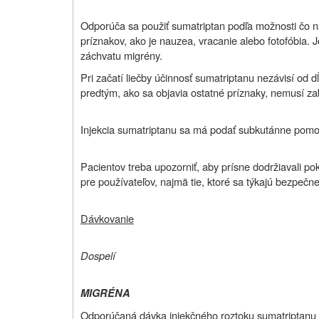
Odporúča sa použiť sumatriptan podľa možnosti čo na
príznakov, ako je nauzea, vracanie alebo fotofóbia. 
záchvatu migrény.
Pri začatí liečby účinnosť sumatriptanu nezávisí od 
predtým, ako sa objavia ostatné príznaky, nemusí zabr
Injekcia sumatriptanu sa má podať subkutánne pomo
Pacientov treba upozorniť, aby prísne dodržiavali po
pre používateľov, najmä tie, ktoré sa týkajú bezpečnej 
Dávkovanie
Dospelí
MIGRÉNA
Odporúčaná dávka injekčného roztoku sumatriptanu