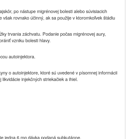
jskôr, po nástupe migrénovej bolesti alebo súvisiacich
Je však rovnako účinný, ak sa použije v ktoromkoľvek štádiu
dĺžky trvania záchvatu. Podanie počas migrénovej aury,
ániť vzniku bolesti hlavy.
cou autoinjektora.
kyny o autoinjektore, ktoré sú uvedené v písomnej informácii
likvidácie injekčných striekačiek a ihiel.
 je jedna 6 mg dávka podaná subkutánne.