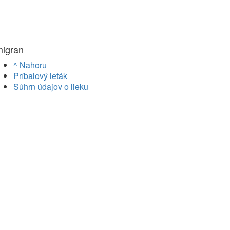
migran
^ Nahoru
Príbalový leták
Súhrn údajov o lieku