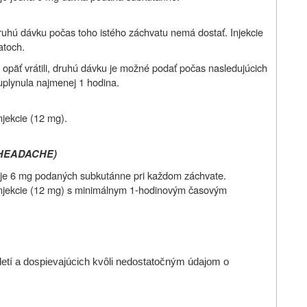
ruhú dávku počas toho istého záchvatu nemá dostať. Injekcie
atoch.
 opäť vrátili, druhú dávku je možné podať počas nasledujúcich
plynula najmenej 1 hodina.
jekcie (12 mg).
 HEADACHE)
 je 6 mg podaných subkutánne pri každom záchvate.
injekcie (12 mg) s minimálnym 1-hodinovým časovým
detí a dospievajúcich kvôli nedostatočným údajom o