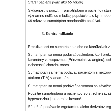
Starší pacienti (viac ako 65 rokov)
Skúsenosti s použitím sumatriptanu u pacientov sta
významne nelíši od mladšej populácie, ale kým nebudú 
65 rokov sa sumatriptan neodporúča používať.
Kontraindikácie
Precitlivenosť na sumatriptan alebo na ktorúkoľvek z
Sumatriptan sa nemá podávať pacientom, ktorí preko
koronárny vazospazmus (Prinzmetalovu angínu), ocho
ischemickú chorobu srdca.
Sumatriptan sa nemá podávať pacientom s mozgo
atakom (TIA) v anamnéze.
Sumatriptan sa nemá podávať pacientom so závažno
Použitie sumatriptanu u pacientov so stredne záv
hypertenziou je kontraindikované.
Súbežné podávanie ergotamínu alebo derivátov erg