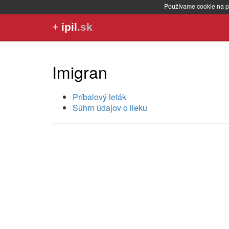
Používame cookie na p
+
ipil
.sk
Imigran
Príbalový leták
Súhrn údajov o lieku