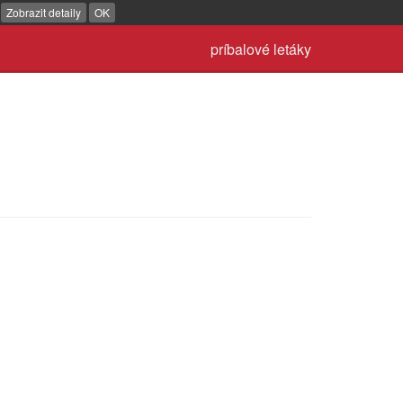
.
Zobrazit detaily
OK
príbalové letáky