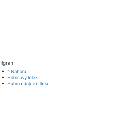
migran
^ Nahoru
Príbalový leták
Súhrn údajov o lieku