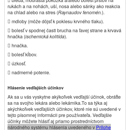

bledá, modrastá pokožka a/alebo bolesť prstov na
rukách a na nohách, uší, nosa alebo sánky ako reakcia
na chlad alebo na stres (
Raynaudov fenomén.
).

mdloby (môže dôjsť k poklesu krvného tlaku).

bolesť v spodnej časti brucha na ľavej strane a krvavá
hnačka (
ischemická kolitída
).

hnačka.

bolesť kĺbov.

úzkosť.

nadmerné potenie.
Hlásenie vedľajších účinkov
Ak sa u vás vyskytne akýkoľvek vedľajší účinok, obráťte
sa na svojho lekára alebo lekárnika.
To sa týka aj
akýchkoľvek vedľajších účinkov, ktoré nie sú uvedené v
tejto písomnej informácii pre používateľa.
Vedľajšie
účinky môžete hlásiť aj priamo prostredníctvom
národného systému hlásenia uvedeného v
P
rílohe