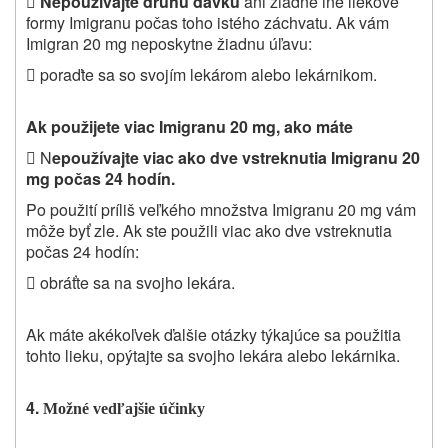

Nepoužívajte druhú dávku
ani žiadne iné liekové
formy Imigranu počas toho istého záchvatu. Ak vám
Imigran 20 mg neposkytne žiadnu úľavu:

poraďte sa so svojím lekárom alebo lekárnikom.
Ak použijete viac Imigranu 20 mg, ako máte

N
epoužívajte viac ako dve vstreknutia Imigranu 20
mg počas 24 hodín.
Po použití príliš veľkého množstva Imigranu 20 mg vám
môže byť zle. Ak ste použili viac ako dve vstreknutia
počas 24 hodín:

obráťte sa na svojho lekára.
Ak máte akékoľvek ďalšie otázky týkajúce sa použitia
tohto lieku, opýtajte sa svojho lekára alebo lekárnika.
4.
Možné vedľajšie účinky