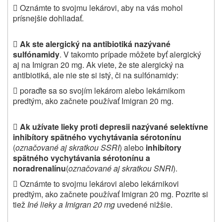

Oznámte to svojmu lekárovi, aby na vás mohol
prísnejšie dohliadať.

Ak ste alergický na antibiotiká nazývané
sulfónamidy
. V takomto prípade môžete byť alergický
aj na Imigran 20 mg. Ak viete, že ste alergický na
antibiotiká, ale nie ste si istý, či na sulfónamidy:

poraďte sa so svojím lekárom alebo lekárnikom
predtým, ako začnete používať Imigran 20 mg.

Ak užívate lieky proti depresii nazývané selektívne
inhibítory spätného vychytávania sérotonínu
(
označované aj skratkou SSRI
) alebo
inhibítory
spätného vychytávania sérotonínu a
noradrenalínu
(
označované aj skratkou SNRI
).

Oznámte to svojmu lekárovi alebo lekárnikovi
predtým, ako začnete používať Imigran 20 mg. Pozrite si
tiež
Iné lieky a Imigran 20 mg
uvedené nižšie.