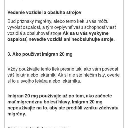
Vedenie vozidiel a obsluha strojov
Buď príznaky migrény, alebo tento liek u vás môžu
vyvolať ospalosť, a tým ovplyvniť vašu schopnosť viesť
vozidlá a obsluhovať stroje.
Ak sa u vás vyskytne
ospalosť,
neveďte vozidlá ani neobsluhujte stroje.
3. Ako používať Imigran 20 mg
Vždy po
užívajte tento liek presne tak, ako vám povedal
váš lekár alebo lekárnik. Ak si nie ste niečím istý, overte
si to u svojho lekára alebo lekárnika.
Imigran 20 mg používajte až po tom, ako začnete
mať migrenóznu bolesť hlavy. Imigran 20 mg
nepoužívajte na to, aby ste predišli vzniku záchvatu
migrény.