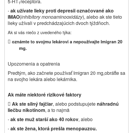
5‑HT
receptora.
1
-
ak užívate lieky proti depresii označované ako
IMAO
(
inhibítory monoaminooxidázy
), alebo ak ste tieto
lieky užívali v predchádzajúcich dvoch týždňoch.
Ak si vás niečo z uvedeného týka:

oznámte to svojmu lekárovi a nepoužívajte Imigran 20
mg.
Upozornenia a opatrenia
Predtým, ako začnete používať Imigran 20 mg,
obráťte sa
na svojho lekára alebo lekárnika.
Ak máte niektoré rizikové faktory

Ak ste silný fajčiar
, alebo podstupujete
náhradnú
liečbu nikotínom
, a to najmä
-
ak ste muž starší ako 40 rokov
, alebo
-
ak ste žena, ktorá prešla menopauzou.