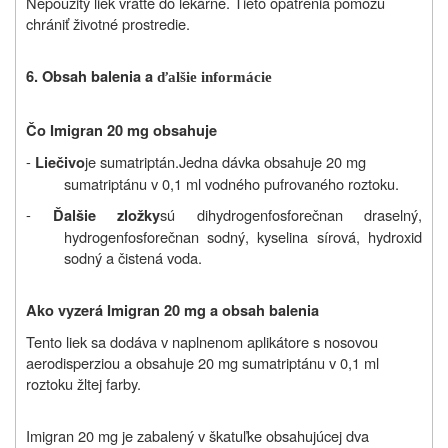
Nepoužitý liek vráťte do lekárne. Tieto opatrenia pomôžu
chrániť životné prostredie.
6. Obsah balenia a
ďalšie informácie
Čo Imigran 20 mg obsahuje
-
je sumatriptán.
Jedna dávka obsahuje 20 mg
Liečivo
sumatriptánu v 0,1 ml vodného pufrovaného roztoku.
-
sú dihydrogenfosforečnan draselný,
Ďalšie zložky
hydrogenfosforečnan sodný, kyselina sírová, hydroxid
sodný a čistená voda.
Ako vyzerá Imigran 20 mg a obsah balenia
Tento liek sa dodáva v naplnenom aplikátore s nosovou
aerodisperziou a obsahuje 20 mg sumatriptánu v 0,1 ml
roztoku žltej farby.
Imigran 20 mg je zabalený v škatuľke obsahujúcej dva