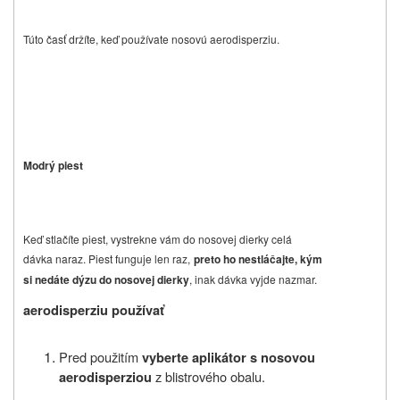
Túto časť držíte, keď používate nosovú aerodisperziu.
Modrý piest
Keď stlačíte piest, vystrekne vám do nosovej dierky celá
dávka naraz. Piest funguje len raz,
preto ho nestláčajte, kým
si nedáte dýzu do nosovej dierky
, inak dávka vyjde nazmar.
aerodisperziu používať
Pred použitím
vyberte
aplikátor s
nosov
ou
z blistrového obalu.
aerodisperzi
o
u