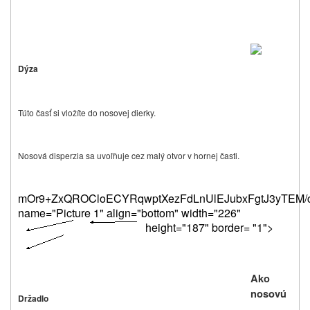
Dýza
Túto časť si vložíte do nosovej dierky.
Nosová disperzia sa uvoľňuje cez malý otvor v hornej časti.
mOr9+ZxQROCloECYRqwptXe
Ako
nosovú
Držadlo