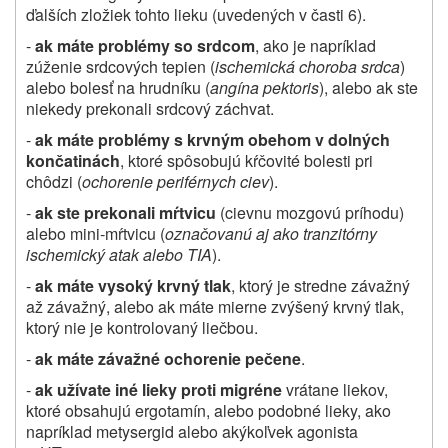
ďalších zložiek tohto lieku (uvedených v časti 6).
-
ak máte problémy so srdcom
, ako je napríklad
zúženie srdcových tepien (
ischemická choroba srdca
)
alebo bolesť na hrudníku (
angína pektoris
), alebo ak ste
niekedy prekonali srdcový záchvat.
-
ak máte problémy s krvným obehom v dolných
končatinách
, ktoré spôsobujú kŕčovité bolesti pri
chôdzi (
ochorenie periférnych ciev
).
-
ak ste prekonali mŕtvicu
(cievnu mozgovú príhodu)
alebo mini‑mŕtvicu (
označovanú aj ako tranzitórny
ischemický atak alebo TIA
).
-
ak máte vysoký krvný tlak
, ktorý je stredne závažný
až závažný, alebo ak máte mierne zvýšený krvný tlak,
ktorý nie je kontrolovaný liečbou.
-
ak máte závažné ochorenie pečene
.
-
ak užívate iné lieky proti migréne
vrátane liekov,
ktoré obsahujú ergotamín, alebo podobné lieky, ako
napríklad metysergid alebo akýkoľvek agonista