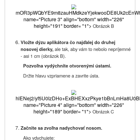
mOR3pWQbYE9m8za
Obrázok B
Vložte dýzu aplikátora čo najďalej do druhej
ale tak, aby vám to nebolo nepríjemné
nosovej dierky,
‑ asi 1 cm (obrázok B).
Pozvoľna vydýchnite otvorenými ústami.
Držte hlavu vzpriamene a zavrite ústa.
hlENej2/yf5U0I
Obrázok C
Začnite sa zvoľna nadychovať nosom.
Ako vdychujete: