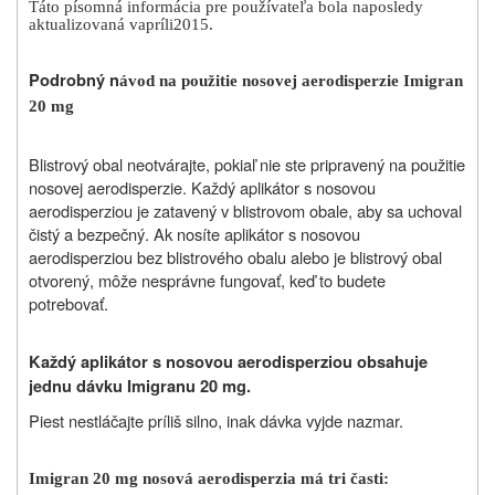
Táto písomná informácia pre používateľa bola naposledy
aktualizovaná v
apríli
2015.
Podrobný n
ávod na použitie nosovej aerodisperzie Imigran
20 mg
Blistrový obal neotvárajte, pokiaľ nie ste pripravený na použitie
nosovej aerodisperzie. Každý aplikátor s nosovou
aerodisperziou je zatavený v blistrovom obale, aby sa uchoval
čistý a bezpečný. Ak nosíte aplikátor s nosovou
aerodisperziou bez blistrového obalu alebo je blistrový obal
otvorený, môže nesprávne fungovať, keď to budete
potrebovať.
Každý aplikátor s nosovou aerodisperziou obsahuje
jednu dávku Imigranu 20 mg.
Piest nestláčajte príliš silno, inak dávka vyjde nazmar.
Imigran 20 mg nosová aerodisperzia má tri časti: