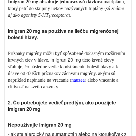
Imigran 20 mg obsahuje jednorazovú dávku
sumatriptánu,
ktorý patrí do skupiny liekov nazývaných triptány (
sú známe
aj ako agonisty 5‑HT
receptora
).
1
Imigran 20 mg sa používa na liečbu migrenóznej
bolesti hlavy.
Príznaky migrény môžu byť spôsobené dočasným rozšírením
Imigran 20 mg
krvných ciev v hlave.
tieto krvné cievy
sťahuje, čo následne vedie k odstráneniu bolesti hlavy a k
úľave od ďalších príznakov záchvatu migrény, akými sú
napríklad napínanie na vracanie (
nauzea
) alebo vracanie a
citlivosť na svetlo a zvuky.
2. Čo potrebujete vedieť predtým, ako použijete
Imigran 20 mg
N
epoužívajte Imigran 20 mg
- ak ste alergický na sumatriptán alebo na ktorúkoľvek z