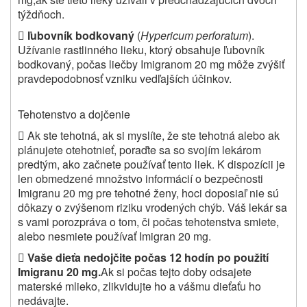
týždňoch.

ľubovník bodkovaný
(
Hypericum perforatum
).
Užívanie rastlinného lieku, ktorý obsahuje ľubovník
bodkovaný, počas liečby Imigranom 20 mg môže zvýšiť
pravdepodobnosť vzniku vedľajších účinkov.
Tehotenstvo a dojčenie

Ak ste tehotná, ak si myslíte, že ste tehotná alebo ak
plánujete otehotnieť, poraďte sa so svojím lekárom
predtým, ako začnete používať tento liek. K dispozícii je
len obmedzené množstvo informácií o bezpečnosti
Imigranu 20 mg pre tehotné ženy, hoci doposiaľ nie sú
dôkazy o zvýšenom riziku vrodených chýb. Váš lekár sa
s vami porozpráva o tom, či počas tehotenstva smiete,
alebo nesmiete používať Imigran 20 mg.

Vaše dieťa nedojčite počas 12 hodín po použití
Imigranu 20 mg.
Ak si počas tejto doby odsajete
materské mlieko, zlikvidujte ho a vášmu dieťaťu ho
nedávajte.