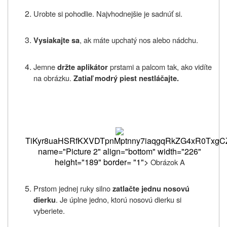
Urobte si pohodlie. Najvhodnejšie je sadnúť si.
, ak máte upchatý nos alebo nádchu.
Vysiakajte sa
Jemne
prstami a palcom tak, ako vidíte
držte aplikátor
na obrázku.
Zatiaľ modrý piest nestláčajte.
TiKyr8uaHSRfKXVDTpnMptnny7iaqgqRkZG4xR0T
Obrázok A
Prstom jednej ruky silno
zatlačte jednu nosovú
. Je úplne jedno, ktorú nosovú dierku si
dierku
vyberiete.