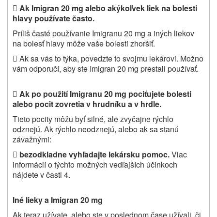

Ak Imigran 20 mg alebo akýkoľvek liek na bolesti
hlavy používate často.
Príliš časté používanie Imigranu 20 mg a iných liekov
na bolesť hlavy môže vaše bolesti zhoršiť.

Ak sa vás to týka, povedzte to svojmu lekárovi. Možno
vám odporučí, aby ste Imigran 20 mg prestali používať.

Ak po použití Imigranu 20 mg pociťujete bolesti
alebo pocit zovretia v hrudníku a v hrdle.
Tieto pocity môžu byť silné, ale zvyčajne rýchlo
odznejú. Ak rýchlo neodznejú, alebo ak sa stanú
závažnými:

bezodkladne vyhľadajte lekársku pomoc.
Viac
informácií o týchto možných vedľajších účinkoch
nájdete v časti 4.
Iné lieky a Imigran 20 mg
Ak teraz užívate, alebo ste v poslednom čase užívali, či