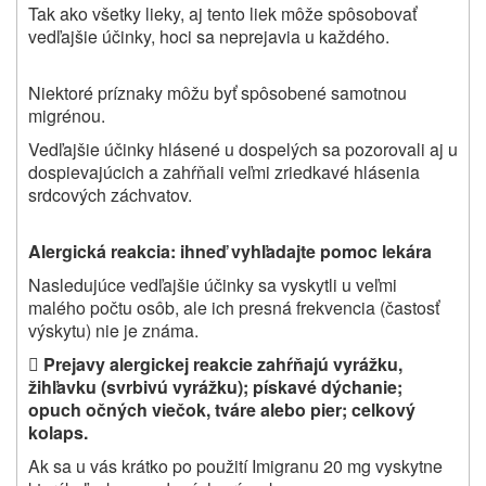
T
ak ako všetky lieky, aj tento liek môže spôsobovať
vedľajšie účinky, hoci sa neprejavia u každého.
Niektoré príznaky môžu byť spôsobené samotnou
migrénou.
Vedľajšie účinky hlásené u dospelých sa pozorovali aj u
dospievajúcich a zahŕňali veľmi zriedkavé hlásenia
srdcových záchvatov.
Alergická reakcia: ihneď vyhľadajte pomoc lekára
Nasledujúce vedľajšie účinky sa vyskytli u veľmi
malého počtu osôb, ale ich presná frekvencia (častosť
výskytu) nie je známa.

Prejavy alergickej reakcie zahŕňajú vyrážku,
žihľavku (svrbivú vyrážku); pískavé dýchanie;
opuch očných viečok, tváre alebo pier; celkový
kolaps.
Ak sa u vás krátko po použití Imigranu 20 mg vyskytne