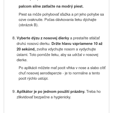
palcom silne zatlačte na modrý piest.
Piest sa môže pohybovať sťažka a pri jeho pohybe sa
ozve cvaknutie. Počas dávkovania lieku dýchajte
(obrázok B).
a prestaňte stláčať
Vyberte dýzu z nosovej dierky
druhú nosovú dierku.
Držte hlavu vzpriamene 10 až
zvoľna vdychujte nosom a vydychujte
20 sekúnd,
ústami. Toto pomôže lieku, aby sa udržal v nosovej
dierke.
Po aplikácii môžete mať pocit vlhka v nose a slabo cítiť
chuť nosovej aerodisperzie ‑ je to normálne a tento
pocit rýchlo ustúpi.
Treba ho
Aplikátor je po jednom použití prázdny.
zlikvidovať bezpečne a hygienicky.