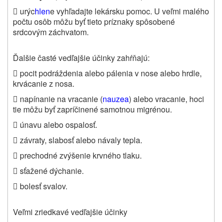

urýc
hlen
e vyhľadajte lekársku pomoc. U veľmi malého
počtu osôb môžu byť tieto príznaky spôsobené
srdcovým záchvatom.
Ďalšie časté vedľajšie účinky zahŕňajú:

pocit podráždenia alebo pálenia v nose alebo hrdle,
krvácanie z nosa.

napínanie na vracanie (
nauzea
) alebo vracanie, hoci
tie môžu byť zapríčinené samotnou migrénou.

únavu alebo ospalosť.

závraty, slabosť alebo návaly tepla.

prechodné zvýšenie krvného tlaku.

sťažené dýchanie.

bolesť svalov.
Veľmi zriedkavé vedľajšie účinky