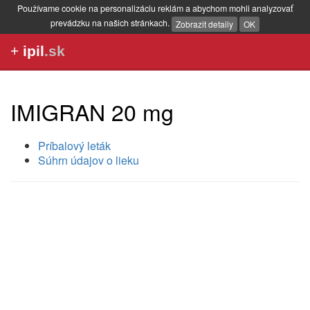
Používame cookie na personalizáciu reklám a abychom mohli analyzovať
prevádzku na našich stránkach.
Zobrazit detaily
OK
+
ipil
.sk
IMIGRAN 20 mg
Príbalový leták
Súhrn údajov o lieku