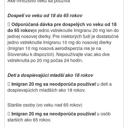
Aké množstvo lieku sa používa
Dospelí vo veku od 18 do 65 rokov

Odporúčaná dávka pre dospelých vo veku od 18
do 65
rokov
je jedno vstreknutie Imigranu 20 mg len do
jednej nosovej dierky. Pre niektorých ľudí je dostatočné
jedno vstreknutie Imigranu 10 mg do nosovej dierky
(Imigran 10 mg nosová aerodisperzia nie je na
Slovensku k dispozícii). Nepoužívajte viac ako dve
vstreknutia po 20 mg počas 24 hodín.
Deti a dospievajúci mladší ako 18 rokov

Imigran 20 mg sa neodporúča používať
u detí a
dospievajúcich mladších ako 18 rokov.
Staršie osoby (vo veku nad 65 rokov)

Imigran 20 mg sa neodporúča používať
u osôb
starších ako 65 rokov.