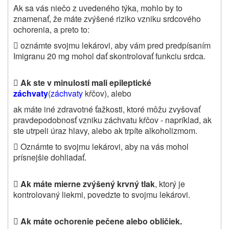
Ak sa vás niečo z uvedeného týka, mohlo by to
znamenať, že máte zvýšené riziko vzniku srdcového
ochorenia, a preto to:

oznámte svojmu lekárovi, aby vám pred predpísaním
Imigranu 20 mg mohol dať skontrolovať funkciu srdca.

Ak ste v minulosti mali epileptické
záchvaty
(
záchvaty
kŕčov), alebo
ak máte iné zdravotné ťažkosti, ktoré môžu zvyšovať
pravdepodobnosť vzniku záchvatu kŕčov ‑ napríklad, ak
ste utrpeli úraz hlavy, alebo ak trpíte alkoholizmom.

Oznámte to svojmu lekárovi, aby na vás mohol
prísnejšie dohliadať.

Ak máte mierne zvýšený krvný tlak
, ktorý je
kontrolovaný liekmi, povedzte to svojmu lekárovi.

Ak máte ochorenie pečene alebo obličiek.