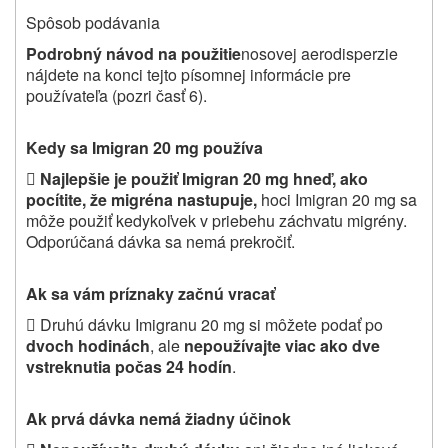
Spôsob podávania
Podrobný návod na použitie
nosovej aerodisperzie
nájdete na konci tejto písomnej informácie pre
používateľa (pozri časť 6).
Kedy sa Imigran 20 mg používa

Najlepšie je použiť
Imigran 20 mg hneď, ako
pocítite, že migréna nastupuje,
hoci Imigran 20 mg sa
môže použiť kedykoľvek v priebehu záchvatu migrény.
Odporúčaná dávka sa nemá prekročiť.
Ak sa vám príznaky začnú vracať

Druhú dávku Imigranu 20 mg si môžete podať po
dvoch hodinách
, ale
nepoužívajte viac ako dve
vstreknutia počas 24 hodín
.
Ak prvá dávka nemá žiadny účinok