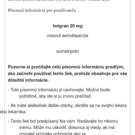
Písomná informácia pre používateľa
Imigran 20 mg
nosová aerodisperzia
sumatriptán
Pozorne si prečítajte celú písomnú informáciu predtým,
ako začnete používať tento liek, pretože obsahuje pre vás
dôležité informácie.
- Túto písomnú informáciu si uschovajte. Možno bude
potrebné, aby ste si ju znovu prečítali.
- Ak máte akékoľvek ďalšie otázky, obráťte sa na svojho lekára
lebo lekárnika.
- Tento liek bol predpísaný iba vám. Nedávajte ho nikomu
inému. Môže mu uškodiť, dokonca aj vtedy, ak má
rovnaké príznaky ochorenia ako vy.