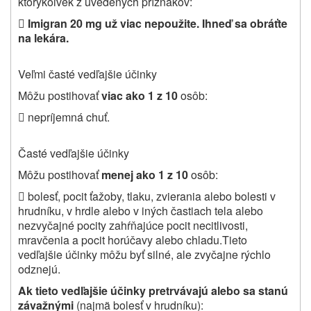
ktorýkoľvek z uvedených príznakov:

Imigran 20 mg už viac nepoužite. Ihneď sa obráťte
na lekára.
Veľmi časté vedľajšie účinky
Môžu postihovať
viac ako 1 z 10
osôb:

nepríjemná chuť.
Časté vedľajšie účinky
Môžu postihovať
menej ako 1 z 10
osôb:

bolesť, pocit ťažoby, tlaku, zvierania alebo bolesti v
hrudníku, v hrdle alebo v iných častiach tela alebo
nezvyčajné pocity zahŕňajúce pocit necitlivosti,
mravčenia a pocit horúčavy alebo chladu.
Tieto
vedľajšie účinky môžu byť silné, ale zvyčajne rýchlo
odznejú.
Ak tieto vedľajšie účinky pretrvávajú alebo sa stanú
závažnými
(najmä bolesť v hrudníku):