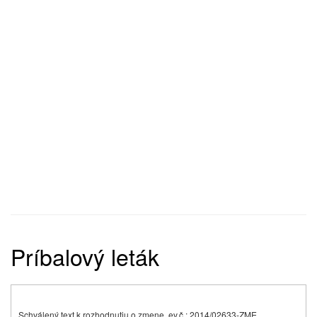
Príbalový leták
Schválený text k rozhodnutiu o zmene, ev.č.: 2014/02633-ZME