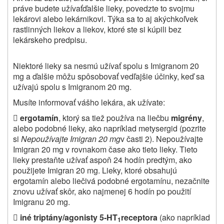
práve budete užívať
ďalšie lieky, povedzte to svojmu
lekárovi alebo lekárnikovi
. Týka sa to aj akýchkoľvek
rastlinných liekov a liekov, ktoré ste si kúpili bez
lekárskeho predpisu.
Niektoré lieky sa nesmú užívať spolu s Imigranom 20
mg a ďalšie môžu spôsobovať vedľajšie účinky, keď sa
užívajú spolu s Imigranom 20 mg.
Musíte informovať vášho lekára, ak užívate:

ergotamín
, ktorý sa tiež používa na liečbu
migrény
,
alebo podobné lieky, ako napríklad metysergid (pozrite
si
Nepoužívajte Imigran 20 mg
v časti 2). Nepoužívajte
Imigran 20 mg v rovnakom čase ako tieto lieky. Tieto
lieky prestaňte užívať aspoň 24 hodín predtým, ako
použijete Imigran 20 mg. Lieky, ktoré obsahujú
ergotamín alebo liečivá podobné ergotamínu, nezačnite
znovu užívať skôr, ako najmenej 6 hodín po použití
Imigranu 20 mg.

iné triptány/agonisty 5‑HT
receptora
(ako napríklad
1