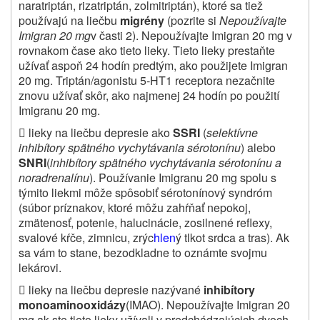
naratriptán, rizatriptán, zolmitriptán), ktoré sa tiež
používajú na liečbu
migrény
(pozrite si
Nepoužívajte
Imigran 20 mg
v časti 2). Nepoužívajte Imigran 20 mg v
rovnakom čase ako tieto lieky. Tieto lieky prestaňte
užívať aspoň 24 hodín predtým, ako použijete Imigran
20 mg. Triptán/agonistu 5‑HT1 receptora nezačnite
znovu užívať skôr, ako najmenej 24 hodín po použití
Imigranu 20 mg.

lieky na liečbu depresie ako
SSRI
(
selektívne
inhibítory spätného vychytávania sérotonínu
) alebo
SNRI
(
inhibítory spätného vychytávania sérotonínu a
noradrenalínu
). Používanie Imigranu 20 mg spolu s
týmito liekmi môže spôsobiť sérotonínový syndróm
(súbor príznakov, ktoré môžu zahŕňať nepokoj,
zmätenosť, potenie, halucinácie, zosilnené reflexy,
svalové kŕče, zimnicu, zrýc
hlen
ý tlkot srdca a tras). Ak
sa vám to stane, bezodkladne to oznámte svojmu
lekárovi.

lieky na liečbu depresie nazývané
inhibítory
monoaminooxidázy
(IMAO). Nepoužívajte Imigran 20
mg,
ak ste tieto lieky užívali v predchádzajúcich dvoch