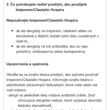
2. Čo potrebujete vedieť predtým, ako použijete
Imipenem/Cilastatin Hospira
Nepoužívajte Imipenem/Cilastatin Hospira
ak ste alergický na imipeném, cilastatín alebo na
ktorúkoľvek z ďalších zložiek tohto lieku (uvedených v
časti 6),
ak ste alergický na iné antibiotiká, ako sú napr.
penicilíny, cefalosporíny alebo karbapenémy.
Upozornenia a opatrenia
Obráťte sa na svojho lekára predtým, ako začnete používať
Imipenem/Cilastatin Hospira.
Informujte svojho lekára o
akýchkoľvek zdravotných ťažkostiach, ktoré máte alebo ste
mali vrátane:
- alergií na akékoľvek lieky vrátane antibiotík (náhle, život
ohrozujúce alergické reakcie, ktoré vyžadujú okamžitú
lekársku starostlivosť),