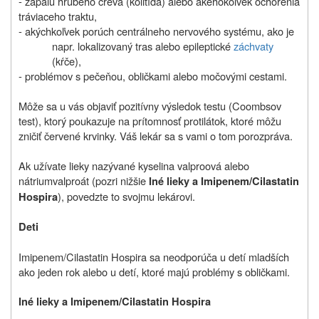
- zápalu hrubého čreva (kolitída) alebo akéhokoľvek ochorenia
tráviaceho traktu,
- akýchkoľvek porúch centrálneho nervového systému, ako je
napr. lokalizovaný tras alebo epileptické
záchvaty
(kŕče),
- problémov s pečeňou, obličkami alebo močovými cestami.
Môže sa u vás objaviť pozitívny výsledok testu (Coombsov
test), ktorý poukazuje na prítomnosť protilátok, ktoré môžu
zničiť červené krvinky. Váš lekár sa s vami o tom porozpráva.
Ak užívate lieky nazývané kyselina valproová alebo
nátriumvalproát (pozri nižšie
Iné lieky a Imipenem/Cilastatin
), povedzte to svojmu lekárovi.
Hospira
Deti
Imipenem/Cilastatin Hospira sa neodporúča u detí mladších
ako jeden rok alebo u detí, ktoré majú problémy s obličkami.
Iné lieky a Imipenem/Cilastatin Hospira