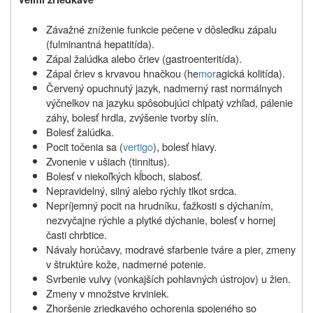
Závažné zníženie funkcie pečene v dôsledku zápalu
(fulminantná hepatitída).
Zápal žalúdka alebo čriev (gastroenteritída).
Zápal čriev s krvavou hnačkou (he
mor
agická kolitída).
Červený opuchnutý jazyk, nadmerný rast normálnych
výčnelkov na jazyku spôsobujúci chlpatý vzhľad, pálenie
záhy, bolesť hrdla, zvýšenie tvorby slín.
Bolesť žalúdka.
Pocit točenia sa (
vertigo
), bolesť hlavy.
Zvonenie v ušiach (tinnitus).
Bolesť v niekoľkých kĺboch, slabosť.
Nepravidelný, silný alebo rýchly tlkot srdca.
Nepríjemný pocit na hrudníku, ťažkosti s dýchaním,
nezvyčajne rýchle a plytké dýchanie, bolesť v hornej
časti chrbtice.
Návaly horúčavy, modravé sfarbenie tváre a pier, zmeny
v štruktúre kože, nadmerné potenie.
Svrbenie vulvy (vonkajších pohlavných ústrojov) u žien.
Zmeny v množstve krviniek.
Zhoršenie zriedkavého ochorenia spojeného so