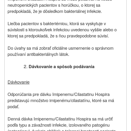
neutropenických pacientov s horúčkou, o ktorej sa
predpokladá, že je dôsledkom bakteriálnej infekcie.
Liečba pacientov s bakteriémiou, ktorá sa vyskytuje v
súvislosti s ktoroukoľvek infekciou uvedenou vyššie alebo o
ktorej sa predpokladá, že s ňou pravdepodobne súvisí.
Do úvahy sa má zobrať oficiálne usmernenie o správnom
používaní antibakteriálnych látok.
Dávkovanie a spôsob podávania
Dávkovanie
Odporúčania pre dávku Imipenemu/Cilastatinu Hospira
predstavujú množstvo imipenému/cilastatínu, ktoré sa má
podať.
Denná dávka Imipenemu/Cilastatinu Hospira sa má určiť
podľa typu a závažnosti infekcie, izolovaného patogénu
(patogénov), funkcie obličiek a telesnej hmotnosti pacienta