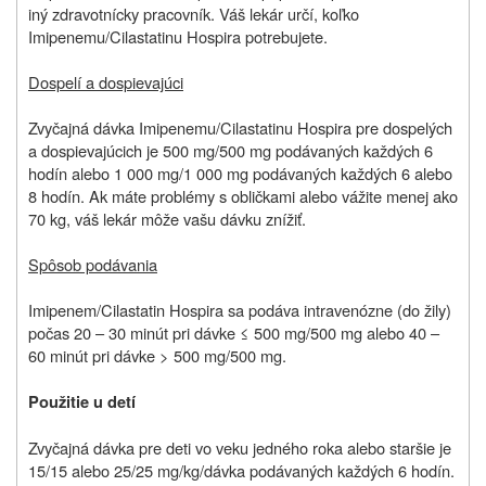
iný zdravotnícky pracovník. Váš lekár určí, koľko
Imipenemu/Cilastatinu Hospira potrebujete.
Dospelí a dospievajúci
Zvyčajná dávka Imipenemu/Cilastatinu Hospira pre dospelých
a dospievajúcich je 500 mg/500 mg podávaných každých 6
hodín alebo 1 000 mg/1 000 mg podávaných každých 6 alebo
8 hodín. Ak máte problémy s obličkami alebo vážite menej ako
70 kg, váš lekár môže vašu dávku znížiť.
Spôsob podávania
Imipenem/Cilastatin Hospira sa podáva intravenózne (do žily)
počas 20 – 30 minút pri dávke ≤ 500 mg/500 mg alebo 40 –
60 minút pri dávke > 500 mg/500 mg.
Použitie u detí
Zvyčajná dávka pre deti vo veku jedného roka alebo staršie je
15/15 alebo 25/25 mg/kg/dávka podávaných každých 6 hodín.