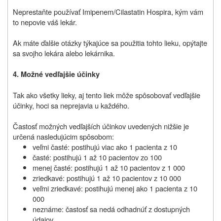
Neprestaňte používať
Imipenem/Cilastatin Hospira, kým vám
to nepovie váš lekár.
A
k máte ďalšie otázky týkajúce sa použitia tohto lieku, opýtajte
sa svojho lekára alebo lekárnika.
4. Možné vedľajšie účinky
Tak ako všetky lieky, aj tento liek môže spôsobovať vedľajšie
účinky, hoci sa neprejavia u každého.
Častosť možných vedľajších účinkov uvedených nižšie je
určená nasledujúcim spôsobom:
veľmi časté: postihujú viac ako 1 pacienta z 10
časté: postihujú 1 až 10 pacientov zo 100
menej časté: postihujú 1 až 10 pacientov z 1 000
zriedkavé: postihujú 1 až 10 pacientov z 10 000
veľmi zriedkavé: postihujú menej ako 1 pacienta z 10
000
neznáme: častosť sa nedá odhadnúť z dostupných
údajov