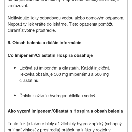
zmrazovať.
Nelikvidujte lieky odpadovou vodou alebo domovým odpadom.
Nepoužitý liek vráťte do lekárne. Tieto opatrenia pomôžu
chrániť životné prostredie.
6. Obsah balenia a ďalšie informácie
Čo Imipenem/Cilastatin Hospira obsahuje
Liečivá sú imipeném a cilastatín. Každá injekčná
liekovka obsahuje 500 mg imipenému a 500 mg
cilastatínu.
Ďalšia zložka je hydrogenuhličitan sodný.
Ako vyzerá Imipenem/Cilastatin Hospira a obsah balenia
Tento liek je takmer biely až žltobiely hygroskopický (schopný
prijímať vlhkosť z prostredia) prášok na infúzny roztok v