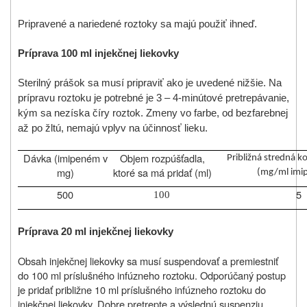
Pripravené a nariedené roztoky sa majú použiť ihneď.
Príprava 100 ml injekčnej liekovky
Sterilný prášok sa musí pripraviť ako je uvedené nižšie. Na
prípravu roztoku je potrebné je 3 – 4-minútové pretrepávanie,
kým sa nezíska číry roztok. Zmeny vo farbe, od bezfarebnej
až po žltú, nemajú vplyv na účinnosť lieku.
Dávka (imipeném v
Objem rozpúšťadla,
Približná stredná k
mg)
ktoré sa má pridať (ml)
(mg/ml imi
500
5
100
Príprava 20 ml injekčnej liekovky
Obsah injekčnej liekovky sa musí suspendovať a premiestniť
do 100 ml príslušného infúzneho roztoku.
Odporúčaný postup
je pridať približne 10 ml príslušného infúzneho roztoku do
injekčnej liekovky. Dobre pretrepte a výslednú suspenziu