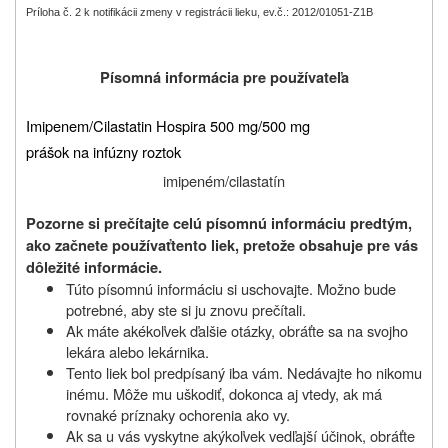
Príloha č. 2 k notifikácii zmeny v registrácii lieku, ev.č.: 2012/01051-Z1B
Písomná informácia pre používateľa
Imipenem/Cilastatin Hospira 500 mg/500 mg
prášok na infúzny roztok
imipeném/cilastatín
Pozorne si prečítajte celú písomnú informáciu predtým,
ako začnete používať
tento liek, pretože obsahuje pre vás
dôležité informácie.
Túto písomnú informáciu si uschovajte. Možno bude
potrebné, aby ste si ju znovu prečítali.
Ak máte akékoľvek ďalšie otázky, obráťte sa na svojho
lekára alebo lekárnika.
Tento liek bol predpísaný iba vám. Nedávajte ho nikomu
inému. Môže mu uškodiť, dokonca aj vtedy, ak má
rovnaké príznaky ochorenia ako vy.
Ak sa u vás vyskytne akýkoľvek vedľajší účinok, obráťte