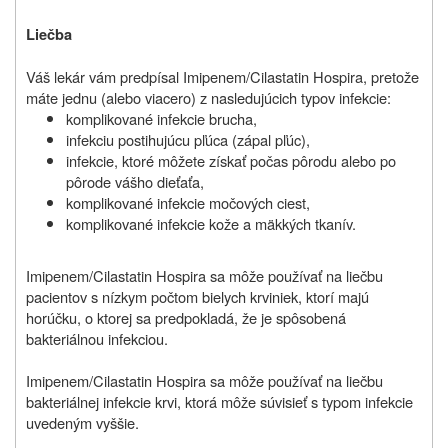
Liečba
Váš lekár vám predpísal Imipenem/Cilastatin Hospira, pretože
máte jednu (alebo viacero) z nasledujúcich typov infekcie:
komplikované infekcie brucha,
infekciu postihujúcu pľúca (zápal pľúc),
infekcie, ktoré môžete získať počas pôrodu alebo po
pôrode vášho dieťaťa,
komplikované infekcie močových ciest,
komplikované infekcie kože a mäkkých tkanív.
Imipenem/Cilastatin Hospira sa môže používať na liečbu
pacientov s nízkym počtom bielych krviniek, ktorí majú
horúčku, o ktorej sa predpokladá, že je spôsobená
bakteriálnou infekciou.
Imipenem/Cilastatin Hospira sa môže používať na liečbu
bakteriálnej infekcie krvi, ktorá môže súvisieť s typom infekcie
uvedeným vyššie.