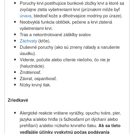
Poruchy krvi postihujúce bunkové zložky krvi a ktoré sa
zvyčajne zistia vyšetreniami krvi (príznakmi môže byť
únava
, bledosť kože a dlhotrvajúce modriny po úraze).
Neobvyklá funkcia obličiek, pečene a krvi zistená
vyšetreniami krvi.
Tras a nekontrolované zášklby svalov.
Záchvaty
(kŕče).
Duševné poruchy (ako sú zmeny nálady a narušenie
úsudku).
Videnie, počutie alebo cítenie niečoho, čo nie je
(halucinácie).
Zmätenosť.
Závrat, ospanlivosť.
Nízky krvný tlak.
Zriedkavé
Alergické reakcie vrátane vyrážky, opuchu tváre, pier,
jazyka a/alebo hrdla (s ťažkosťami pri dýchaní alebo
prehĺtaní) a/alebo nízkeho krvného tlaku.
Ak sa tieto
vedľajšie účinky vyskytnú počas podávania