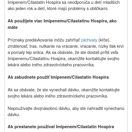
Imipenem/Cilastatin Hospira sa neodporúča u detí mladších
ako jeden rok a detí, ktoré majú problémy s obličkami.
Ak použijete viac Imipenemu/Cilastatinu Hospira, ako
máte
Príznaky predávkovania môžu zahŕňať
záchvaty
(kŕče),
zmätenosť, tras, nutkanie na vracanie, vracanie, nízky tlak krvi
a pomalý tep srdca. Ak sa obávate, že ste dostali príliš veľa
Imipenemu/Cilastatinu Hospira, okamžite kontaktujte svojho
lekára alebo iného zdravotníckeho pracovníka.
Ak zabudnete použiť Imipenem/Cilastatin Hospira
Ak sa obávate, že ste vynechali dávku, okamžite kontaktujte
svojho lekára alebo iného zdravotníckeho pracovníka.
Nepoužívajte dvojnásobnú dávku, aby ste nahradili vynechanú
dávku.
Ak prestanete používať Imipenem/Cilastatin Hospira