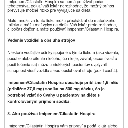
Imipenem/Cilastatin Hospira sa nemá používať počas
tehotenstva, pokiaľ váš lekár nerozhodne, že možný prínos
prevyšuje možné riziko pre vyvíjajúce sa dieťa.
Malé množstvá tohto lieku môžu prechádzať do materského
mlieka a môžu mať vplyv na dieťa. Váš lekár preto rozhodne,
či počas dojčenia máte používať Imipenem/Cilastatin Hospira.
Vedenie vozidiel a obsluha strojov
Niektoré vedľajšie účinky spojené s týmto liekom (ako videnie,
počutie alebo cítenie niečoho, čo nie je, závrat, ospanlivosť a
pocit točenia sa) môžu u niektorých pacientov ovplyvniť
schopnosť viesť vozidlá alebo obsluhovať stroje (pozri časť 4).
Imipenem/Cilastatin Hospira
obsahuje približne 1,6 mEq
(približne 37,6 mg) sodíka na 500 mg dávku, čo je
potrebné vziať do úvahy u pacientov na diéte s
kontrolovaným príjmom sodíka.
3. Ako používať I
mipenem/Cilastatin Hospira
Imipenem/Cilastatin Hospira vám pripraví a podá lekár alebo