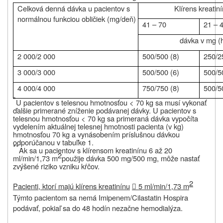
Celková denná dávka u pacientov s
Klírens kreatin
normálnou funkciou obličiek (mg/deň)
41 – 70
21 – 
dávka v mg (h
2 000/2 000
500/500 (8)
250/2
3 000/3 000
500/500 (6)
500/5
4 000/4 000
750/750 (8)
500/5
*
U pacientov s telesnou hmotnosťou < 70 kg sa musí vykonať
ďalšie primerané zníženie podávanej dávky. U pacientov s
telesnou hmotnosťou < 70 kg sa primeraná dávka vypočíta
vydelením aktuálnej telesnej hmotnosti pacienta (v kg)
hmotnosťou 70 kg a vynásobením príslušnou dávkou
odporúčanou v tabuľke 1.
**
Ak sa u pacientov s klírensom kreatinínu 6 až 20
2
ml/min/1,73 m
použije dávka 500 mg/500 mg, môže nastať
zvýšené riziko vzniku kŕčov.
2
Pacienti, ktorí majú klírens kreatinínu
5 ml/min/
1,73 m

Týmto pacientom sa nemá Imipenem/Cilastatin Hospira
podávať, pokiaľ sa do 48 hodín nezačne hemodialýza.