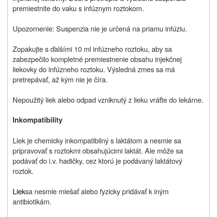
premiestnite do vaku s infúznym roztokom.
Upozornenie: Suspenzia nie je určená na priamu infúziu.
Zopakujte s ďalšími 10 ml infúzneho roztoku, aby sa
zabezpečilo kompletné premiestnenie obsahu injekčnej
liekovky do infúzneho roztoku. Výsledná zmes sa má
pretrepávať, až kým nie je číra.
Nepoužitý liek alebo odpad vzniknutý z lieku vráťte do lekárne.
Inkompatibility
Liek je chemicky inkompatibilný s laktátom a nesmie sa
pripravovať s roztokmi obsahujúcimi laktát. Ale môže sa
podávať do i.v. hadičky, cez ktorú je podávaný laktátový
roztok.
Liek
sa nesmie miešať alebo fyzicky pridávať k iným
antibiotikám.