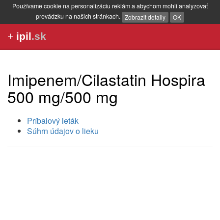
Používame cookie na personalizáciu reklám a abychom mohli analyzovať
prevádzku na našich stránkach.
Zobrazit detaily
OK
+
ipil
.sk
Imipenem/Cilastatin Hospira
500 mg/500 mg
Príbalový leták
Súhrn údajov o lieku