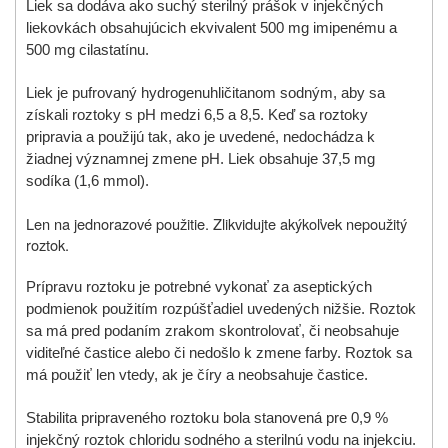
Liek sa dodáva ako suchý sterilný prášok v injekčných
liekovkách obsahujúcich ekvivalent 500 mg imipenému a
500 mg cilastatínu.
Liek je pufrovaný hydrogenuhličitanom sodným, aby sa
získali roztoky s pH medzi 6,5 a 8,5. Keď sa roztoky
pripravia a použijú tak, ako je uvedené, nedochádza k
žiadnej významnej zmene pH. Liek obsahuje 37,5 mg
sodíka (1,6 mmol).
Len na jednorazové použitie. Zlikvidujte akýkoľvek nepoužitý
roztok.
Prípravu roztoku je potrebné vykonať za aseptických
podmienok použitím rozpúšťadiel uvedených nižšie. Roztok
sa má pred podaním zrakom skontrolovať, či neobsahuje
viditeľné častice alebo či nedošlo k zmene farby. Roztok sa
má použiť len vtedy, ak je číry a neobsahuje častice.
Stabilita pripraveného roztoku bola stanovená pre 0,9
%
injekčný roztok chloridu sodného a sterilnú vodu na injekciu.