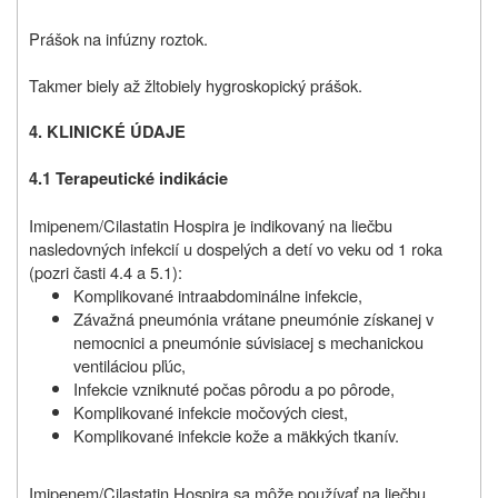
Prášok na infúzny roztok.
Takmer biely až žltobiely hygroskopický prášok.
4. KLINICKÉ ÚDAJE
4.1 Terapeutické indikácie
Imipenem/Cilastatin Hospira je indikovaný na liečbu
nasledovných infekcií u dospelých a detí vo veku od 1 roka
(pozri časti 4.4 a 5.1):
Komplikované intraabdominálne infekcie,
Závažná pneumónia vrátane pneumónie získanej v
nemocnici a pneumónie súvisiacej s mechanickou
ventiláciou pľúc,
Infekcie vzniknuté počas pôrodu a po pôrode,
Komplikované infekcie močových ciest,
Komplikované infekcie kože a mäkkých tkanív.
Imipenem/Cilastatin Hospira sa môže používať na liečbu