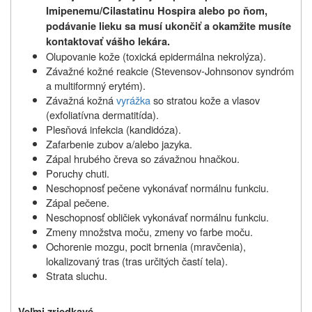
Imipenemu/Cilastatinu Hospira alebo po ňom,
podávanie lieku sa musí ukončiť a okamžite musíte
kontaktovať vášho lekára.
Olupovanie kože (toxická epidermálna nekrolýza).
Závažné kožné reakcie (Stevensov-Johnsonov syndróm
a multiformný erytém).
Závažná kožná
vyrážka
so stratou kože a vlasov
(exfoliatívna dermatitída).
Plesňová infekcia (kandidóza).
Zafarbenie zubov a/alebo jazyka.
Zápal hrubého čreva so závažnou hnačkou.
Poruchy chuti.
Neschopnosť pečene vykonávať normálnu funkciu.
Zápal pečene.
Neschopnosť obličiek vykonávať normálnu funkciu.
Zmeny množstva moču, zmeny vo farbe moču.
Ochorenie mozgu, pocit brnenia (mravčenia),
lokalizovaný tras (tras určitých častí tela).
Strata sluchu.
Veľmi zriedkavé