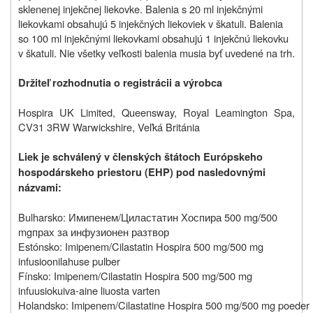
sklenenej injekčnej liekovke. Balenia s 20 ml injekčnými
liekovkami obsahujú 5 injekčných liekoviek v škatuli. Balenia
so 100 ml injekčnými liekovkami obsahujú 1 injekčnú liekovku
v škatuli.
Nie všetky veľkosti balenia musia byť uvedené na trh.
Držiteľ rozhodnutia o registrácii a výrobca
Hospira UK Limited, Queensway, Royal Leamington Spa,
CV31 3RW Warwickshire, Veľká Británia
Liek je schválený v členských štátoch Európskeho
hospodárskeho priestoru (EHP) pod nasledovnými
názvami:
Bulharsko:
Имипенем/Циластатин Хоспира 500
mg/500
mg
прах за инфузионен разтвор
Estónsko: Imipenem/Cilastatin Hospira 500 mg/500 mg
infusioonilahuse pulber
Fínsko: Imipenem/Cilastatin Hospira 500 mg/500 mg
infuusiokuiva-aine liuosta varten
Holandsko: Imipenem/Cilastatine Hospira 500 mg/500 mg poeder