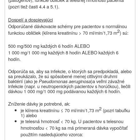
(pozri tiež časti 4.4 a 5.1).
Dospelí a dospievajúci
Odporúčané dávkovacie schémy pre pacientov s normálnou
2
funkciou obličiek (klírens kreatinínu > 70 ml/min/1,73 m
) sú:
500 mg/500 mg každých 6 hodín ALEBO
1 000 mg/1 000 mg každých 8 hodín ALEBO každých 6
hodín.
Odporúča sa, aby sa infekcie, o ktorých sa predpokladá, alebo
sa preukázalo, že sú spôsobené menej citlivými druhmi
baktérií (ako je
Pseudomonas aeruginosa
)
a veľmi závažné
infekcie (napr. u neutropenických pacientov s horúčkou), liečili
dávkou 1 000 mg/1 000 mg podávanou každých 6 hodín.
Zníženie dávky je potrebné, ak:
2
je klírens kreatinínu ≤ 70 ml/min/1,73 m
(pozri tabuľku
1) alebo
je telesná hmotnosť < 70 kg. U pacientov s telesnou
hmotnosťou < 70 kg sa má primeraná dávka vypočítať
použitím nasledujúceho vzorca: