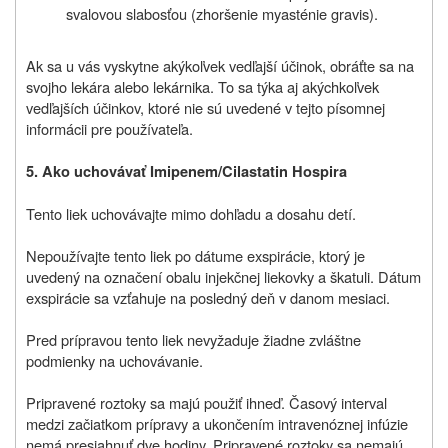
svalovou slabosťou (zhoršenie myasténie gravis).
Ak sa u vás vyskytne akýkoľvek vedľajší účinok, obráťte sa na
svojho lekára alebo lekárnika. To sa týka aj akýchkoľvek
vedľajších účinkov, ktoré nie sú uvedené v tejto písomnej
informácii pre používateľa.
5. Ako uchovávať
Imipenem/Cilastatin Hospira
Tento liek uchovávajte mimo dohľadu a dosahu detí.
Nepoužívajte tento liek po dátume exspirácie, ktorý je
uvedený na označení obalu injekčnej liekovky a škatuli. Dátum
exspirácie sa vzťahuje na posledný deň v danom mesiaci.
Pred prípravou tento liek nevyžaduje žiadne zvláštne
podmienky na uchovávanie.
Pripravené roztoky sa majú použiť ihneď. Časový interval
medzi začiatkom prípravy a ukončením intravenóznej infúzie
nemá presiahnuť dve hodiny. Pripravené roztoky sa nemajú