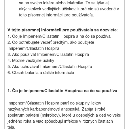
sa na svojho lekára alebo lekárnika. To sa týka aj
akýchkoľvek vedľajších účinkov, ktoré nie sú uvedené v
tejto písomnej informácii pre používateľa.
:
V tejto písomnej informácii pre používateľa sa dozviete
1. Čo je Imipenem/Cilastatin Hospira a na čo sa používa
2. Čo potrebujete vedieť predtým, ako použijete
Imipenem/Cilastatin Hospira
3. Ako používať Imipenem/Cilastatin Hospira
4. Možné vedľajšie účinky
5. Ako uchovávať Imipenem/Cilastatin Hospira
6. Obsah balenia a ďalšie informácie
1. Čo je I
mipenem/Cilastatin Hospira
a na čo sa používa
Imipenem/Cilastatin Hospira patrí do skupiny liekov
nazývaných karbapenémové antibiotiká. Zabíja široké
spektrum baktérií (mikróbov), ktoré u dospelých a detí vo veku
jedného roka a viac spôsobujú infekcie v rôznych častiach
tela.