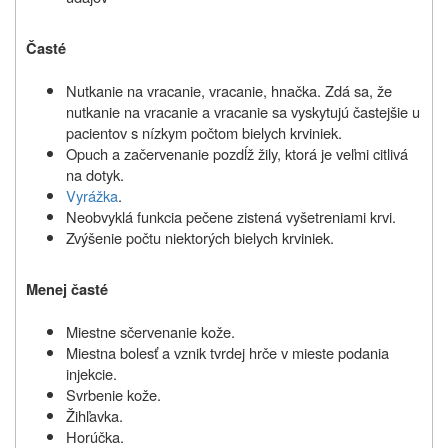
Časté
Nutkanie na vracanie, vracanie, hnačka. Zdá sa, že
nutkanie na vracanie a vracanie sa vyskytujú častejšie u
pacientov s nízkym počtom bielych krviniek.
Opuch a začervenanie pozdĺž žily, ktorá je veľmi citlivá
na dotyk.
Vyrážka
.
Neobvyklá funkcia pečene zistená vyšetreniami krvi.
Zvýšenie počtu niektorých bielych krviniek.
Menej časté
Miestne sčervenanie kože.
Miestna bolesť a vznik tvrdej hrče v mieste podania
injekcie.
Svrbenie kože.
Žihľavka.
Horúčka.