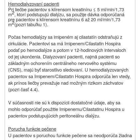
Hemodialyzovaní pacienti
Pri liečbe pacientov s klírensom kreatinínu ≤ 5 ml/min/1,73
2
m
, ktorí podstupujú dialýzu, sa použije dávka odporúčaná
pre pacientov s klírensom kreatinínu 6 až 20 ml/min/1,73
2
m
(pozri tabuľku 1).
Počas hemodialýzy sa imipeném aj cilastatín odstraňujú z
cirkulácie. Pacientovi sa má Imipenem/Cilastatin Hospira
podať po hemodialýze a potom v 12-hodinových intervaloch
od jej ukončenia. Dialyzovaní pacienti, najmä pacienti so
základným ochorením centrálneho nervového systému
(CNS), majú byť starostlivo sledovaní. U hemodialyzovaných
pacientov sa Imipenem/Cilastatin Hospira odporúča len vtedy,
ak prínos liečby prevažuje nad možným rizikom záchvatov
(pozri časť 4.4).
V súčasnosti nie sú k dispozícii dostatočné údaje, aby sa
mohlo odporúčať použitie Imipenemu/Cilastatinu Hospira u
pacientov podstupujúcich peritoneálnu dialýzu.
Porucha funkcie pečene
U pacientov s poruchou funkcie pečene sa neodporúča žiadna