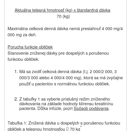
Aktuálna telesná hmotnosť (kg) x štandardná dávka
70 (kg)
Maximálna celková denná dávka nemá presiahnuť 4 000 mg/4
000 mg za deň.
Porucha funkcie obličiek
Stanovenie zníženej dávky pre dospelých s porušenou
funkciou obličiek:
Má sa zvoliť celková denná dávka (t.j. 2 000/2 000, 3
000/3 000 alebo 4 000/4 000 mg), ktorá sa má zvyčajne
použiť u pacientov s normálnou funkciou obličiek.
Z tabuľky 1 sa vyberie príslušný režim zníženého
dávkovania na základe hodnoty klírensu kreatinínu
pacienta. Dĺžka infúzie, pozri
Spôsob podávania
.
Tabuľka 1: Znížená dávka u dospelých s porušenou funkciou
*
obličiek a telesnou hmotnosťou
70 kg
