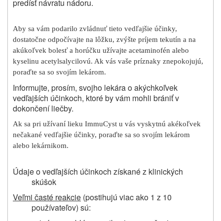
predísť návratu nádoru.
Aby sa vám podarilo zvládnuť tieto vedľajšie účinky,
dostatočne odpočívajte na lôžku, zvýšte príjem tekutín a na
akúkoľvek bolesť a horúčku užívajte acetaminofén alebo
kyselinu acetylsalycilovú. Ak vás vaše príznaky znepokojujú,
poraďte sa so svojím lekárom.
Informujte, prosím, svojho lekára o akýchkoľvek
vedľajších účinkoch, ktoré by vám mohli brániť v
dokončení liečby.
Ak sa pri užívaní lieku ImmuCyst u vás vyskytnú akékoľvek
nečakané vedľajšie účinky, poraďte sa so svojím lekárom
alebo lekárnikom.
Údaje o vedľajších účinkoch získané z klinických
skúšok
Veľmi časté reakcie
(postihujú viac ako 1 z 10
používateľov) sú: