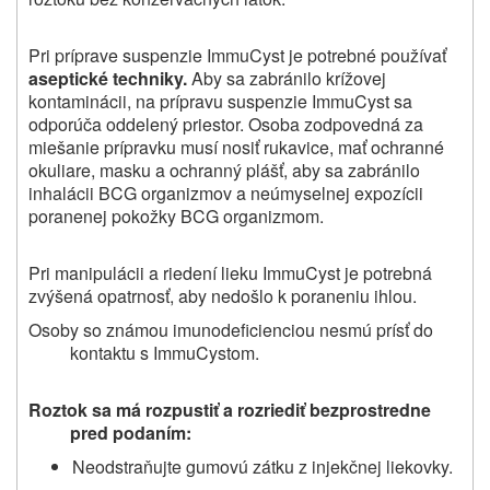
Pri príprave suspenzie ImmuCyst je potrebné používať
aseptické techniky.
Aby sa zabránilo krížovej
kontaminácii, na prípravu suspenzie ImmuCyst sa
odporúča oddelený priestor. Osoba zodpovedná za
miešanie prípravku musí nosiť rukavice, mať ochranné
okuliare, masku a ochranný plášť, aby sa zabránilo
inhalácii BCG organizmov a neúmyselnej expozícii
poranenej pokožky BCG organizmom.
Pri manipulácii a riedení lieku ImmuCyst je potrebná
zvýšená opatrnosť, aby nedošlo k poraneniu ihlou.
Osoby so známou imunodeficienciou nesmú prísť do
kontaktu s ImmuCystom.
Roztok sa má rozpustiť a rozriediť bezprostredne
pred podaním:
Neodstraňujte gumovú zátku z injekčnej liekovky.