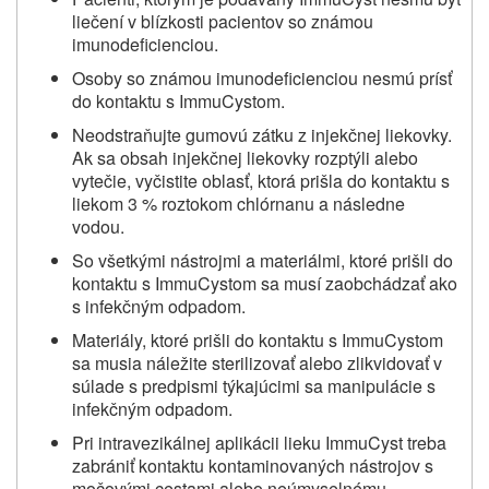
liečení v blízkosti pacientov so známou
imunodeficienciou.
Osoby so známou imunodeficienciou nesmú prísť
do kontaktu s ImmuCystom.
Neodstraňujte gumovú zátku z injekčnej liekovky.
Ak sa obsah injekčnej liekovky rozptýli alebo
vytečie, vyčistite oblasť, ktorá prišla do kontaktu s
liekom 3 % roztokom chlórnanu a následne
vodou.
So všetkými nástrojmi a materiálmi, ktoré prišli do
kontaktu s ImmuCystom sa musí zaobchádzať ako
s infekčným odpadom.
Materiály, ktoré prišli do kontaktu s ImmuCystom
sa musia náležite sterilizovať alebo zlikvidovať v
súlade s predpismi týkajúcimi sa manipulácie s
infekčným odpadom.
Pri intravezikálnej aplikácii lieku ImmuCyst treba
zabrániť kontaktu kontaminovaných nástrojov s
močovými cestami alebo neúmyselnému