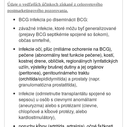
Údaje o vedľajších účinkoch získané z celosvetového
postmarketingového pozorovania.
BCG infekcia po diseminácii BCG:
závažné infekcie, ktoré môžu byť generalizované
(prejavy BCG septikémie spojené so šokom),
občas smrteľné,
infekcie očí, pľúc (miliárne ochorenie na BCG),
pečene (abnormálny test funkcie pečene), kostí,
kostnej drene, obličiek, regionálnych lymfatických
uzlín, výstelky brušnej dutiny a jej orgánov
(peritonea), genitourinárneho traktu
(orchitída/
epididymitída) a prostaty (napr.
granulomatózna prostatitída),
infekcie (odmietnutie transplantátu spojené so
sepsou) u osôb s cievnymi anomáliami
(aneuryzma) alebo s protézami (cievne,
chlopňové a kĺbové protézy, alebo
kardiostimulátory),
poruchy kĺbov (artritída, artralgia), očné ťažkosti