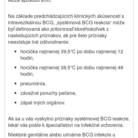
Na základe predchádzajúcich klinických skúseností s
intravezikálnou BCG, „systémová BCG reakcia“ môže
byť definovaná ako prítomnosť ktoréhokoľvek z
nasledujúcich príznakov, ak pre tieto príznaky
neexistuje iné zdôvodnenie:
horúčka najmenej 39,5°C po dobu najmenej 12
hodín,
horúčka najmenej 38,5°C po dobu najmenej 48
hodín,
pneumónia,
závažné poruchy pečene,
zápal iných orgánov.
Ak sa u vás vyskytnú príznaky systémovej BCG reakcie,
lekár vás pošle k špecialistovi na infekčné ochorenia.
Niektoré genitálne alebo urinárne BCG infekcie u