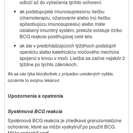
odloží až do vyliečenia týchto ochorení.
ak podstupujete imunosupresívnu liečbu
(chemoterapiu, ožarovanie alebo inú liečbu
spôsobujúcu imunosupresiu) alebo máte
oslabený imunitný systém, pretože existuje riziko
BCG reakcie postihujúcej celé telo.
ak ste v predchádzajúcich týždňoch podstúpili
operáciu alebo katetrizáciu močového mechúra
spojenú s krvou v moči. Liečba sa začne najskôr 2
týždne po týchto zákrokoch.
Ak sa vás týka ktorýkoľvek z prípadov uvedených vyššie,
oznámte to svojmu lekárovi.
Upozornenia a opatrenia
Systémová BCG reakcia
Systémová BCG reakcia je zriedkavé granulomatózne
ochorenie, ktoré sa môže vyskytnúť po použití BCG.
Môže spôsobiť smrť.