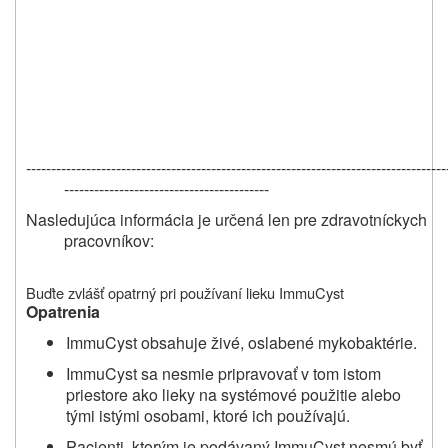
------------------------------------------------------------------------------------
-----------------------------------------
Nasledujúca informácia je určená len pre zdravotníckych
pracovníkov:
Buďte zvlášť opatrný pri používaní lieku ImmuCyst
Opatrenia
ImmuCyst obsahuje živé, oslabené mykobaktérie.
ImmuCyst sa nesmie pripravovať v tom istom
priestore ako lieky na systémové použitie alebo
tými istými osobami, ktoré ich používajú.
Pacienti, ktorým je podávaný ImmuCyst nesmú byť