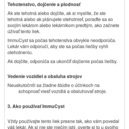
Tehotenstvo, dojčenie a plodnosť
Ak ste tehotná alebo dojčíte, ak si myslíte, že ste
tehotná alebo ak plánujete otehotnieť, poraďte sa so
svojím lekárom alebo lekárnikom predtým, ako začnete
úžívať tento liek.
ImmuCyst sa počas tehotenstva obvykle neodporúča.
Lekár vám odporučí, aby ste sa počas liečby vyhli
otehotneniu.
Ak dojčíte, odporúča sa ukončiť dojčenie počas liečby.
Vedenie vozidiel a obsluha strojov
Neuskutočnili sa žiadne štúdie o účinkoch na
schopnosť viesť vozidlá a obsluhovať stroje.
3. Ako používať ImmuCyst
Vždy používajte tento liek presne tak, ako vám povedal
váš lekár. Ak si nie ste niečím istý, overte si to u svojho