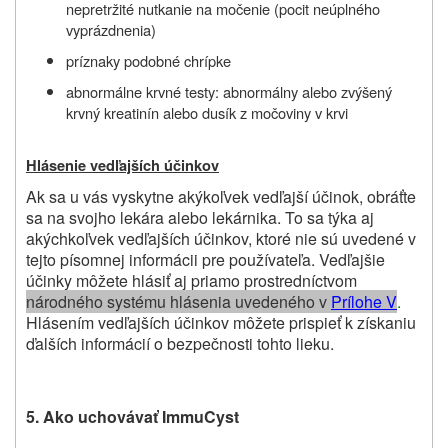
nepretržité nutkanie na močenie (pocit neúplného
vyprázdnenia)
príznaky podobné chrípke
abnormálne krvné testy: abnormálny alebo zvýšený
krvný kreatinín alebo dusík z močoviny v krvi
Hlásenie vedľajších účinkov
Ak sa u vás vyskytne akýkoľvek vedľajší účinok, obráťte
sa na svojho lekára alebo lekárnika. To sa týka aj
akýchkoľvek vedľajších účinkov, ktoré nie sú uvedené v
tejto písomnej informácii pre používateľa. Vedľajšie
účinky môžete hlásiť aj priamo prostredníctvom
národného systému hlásenia uvedeného v
Prílohe V
.
Hlásením vedľajších účinkov môžete prispieť k získaniu
ďalších informácií o bezpečnosti tohto lieku.
5. Ako uchovávať ImmuCyst