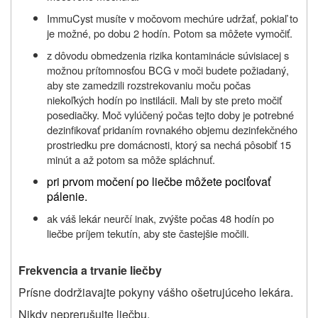
ImmuCyst musíte v močovom mechúre udržať, pokiaľ to
je možné, po dobu 2 hodín. Potom sa môžete vymočiť.
z dôvodu obmedzenia rizika kontaminácie súvisiacej s
možnou prítomnosťou BCG v moči budete požiadaný,
aby ste zamedzili rozstrekovaniu moču počas
niekoľkých hodín po instilácii. Mali by ste preto močiť
posediačky. Moč vylúčený počas tejto doby je potrebné
dezinfikovať pridaním rovnakého objemu dezinfekčného
prostriedku pre domácnosti, ktorý sa nechá pôsobiť 15
minút a až potom sa môže spláchnuť.
pri prvom močení po liečbe môžete pociťovať
pálenie.
ak váš lekár neurčí inak, zvýšte počas 48 hodín po
liečbe príjem tekutín, aby ste častejšie močili.
Frekvencia a trvanie liečby
Prísne dodržiavajte pokyny vášho ošetrujúceho lekára.
Nikdy neprerušujte liečbu.