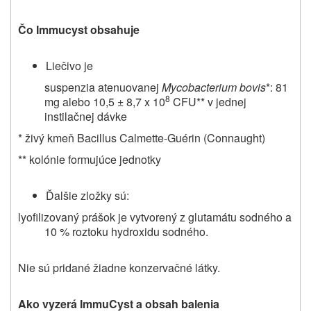
Čo Immucyst obsahuje
Liečivo je
suspenzia atenuovanej
Mycobacterium bovis
*: 81
8
mg alebo 10,5 ± 8,7 x 10
CFU** v jednej
instilačnej dávke
* živý kmeň Bacillus Calmette-Guérin (Connaught)
** kolónie formujúce jednotky
Ďalšie zložky sú:
lyofilizovaný prášok je vytvorený z glutamátu sodného a
10 % roztoku hydroxidu sodného.
Nie sú pridané žiadne konzervačné látky.
Ako vyzerá ImmuCyst a obsah balenia