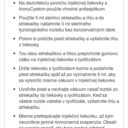
Na dezinfekciu povrchu injekčnej liekovky s
ImmuCystom použite vhodné antiseptikum.
Použite 5 ml sterilnú striekačku a ihlu a do
striekačky natiahnite 3 ml sterilného
fyziologického roztoku bez konzervačných látok.
Potom si pridržte piest striekačky a vytiahnite ihlu
z liekovky.
Tou istou striekačkou a ihlou prepichnite gumovú
zátku na injekčnej liekovke s lyofilizátom.
Držte liekovku s lyofilizátom kolmo a potiahnite
piest striekačky späť až po vyznačenie 5 ml, aby
sa vytvorilo mierne vákuum v injekčnej liekovke.
Uvoľnite piest a nechajte vákuum nasať roztok zo
striekačky do liekovky s lyofilizátom. Keď sa
všetok roztok vstrebe v lyofilizáte, vytiahnite ihlu a
striekačku.
Mierne pretrepávajte injekčnú liekovku, až kým
nevznikne jemná rovnomerná suspenzia. Obsah
sa nesmie speniť, aby bolo možné odobrať