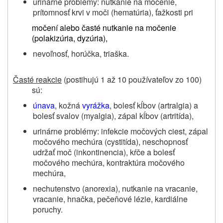
urinárne problémy: nutkanie na močenie,
prítomnosť krvi v moči (hematúria), ťažkosti pri
močení alebo časté nutkanie na močenie
(polakizúria, dyzúria)
,
nevoľnosť, horúčka, triaška.
Časté reakcie
(postihujú 1 až 10 používateľov zo 100)
sú:
únava
, kožná
vyrážka
, bolesť kĺbov (artralgia) a
bolesť svalov (myalgia), zápal kĺbov (artritída),
urinárne problémy: infekcie močových ciest, zápal
močového mechúra (cystitída), neschopnosť
udržať moč (inkontinencia), kŕče a bolesť
močového mechúra, kontraktúra močového
mechúra,
nechutenstvo (anorexia), nutkanie na vracanie,
vracanie, hnačka, pečeňové lézie, kardiálne
poruchy.