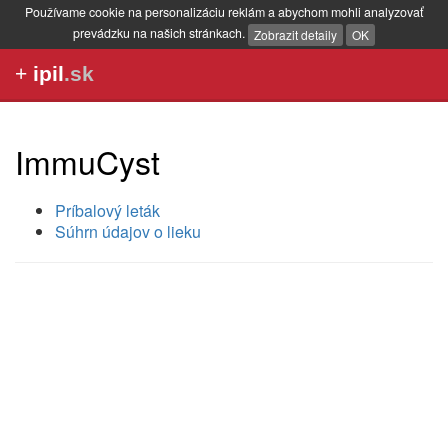
Používame cookie na personalizáciu reklám a abychom mohli analyzovať
prevádzku na našich stránkach.
Zobrazit detaily
OK
+
ipil
.sk
ImmuCyst
Príbalový leták
Súhrn údajov o lieku