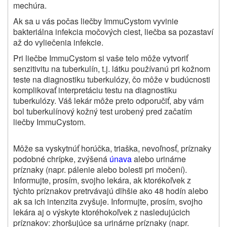
mechúra.
Ak sa u vás počas liečby ImmuCystom vyvinie
bakteriálna infekcia močových ciest, liečba sa pozastaví
až do vyliečenia infekcie.
Pri liečbe ImmuCystom si vaše telo môže vytvoriť
senzitivitu na tuberkulín, t.j. látku používanú pri kožnom
teste na diagnostiku tuberkulózy, čo môže v budúcnosti
komplikovať interpretáciu testu na diagnostiku
tuberkulózy. Váš lekár môže preto odporučiť, aby vám
bol tuberkulínový kožný test urobený pred začatím
liečby ImmuCystom.
Môže sa vyskytnúť horúčka, triaška, nevoľnosť, príznaky
podobné chrípke, zvýšená
únava
alebo urinárne
príznaky (napr. pálenie alebo bolesti pri močení).
Informujte, prosím, svojho lekára, ak ktorékoľvek z
týchto príznakov pretrvávajú dlhšie ako 48 hodín alebo
ak sa ich intenzita zvyšuje. Informujte, prosím, svojho
lekára aj o výskyte ktoréhokoľvek z nasledujúcich
príznakov: zhoršujúce sa urinárne príznaky (napr.