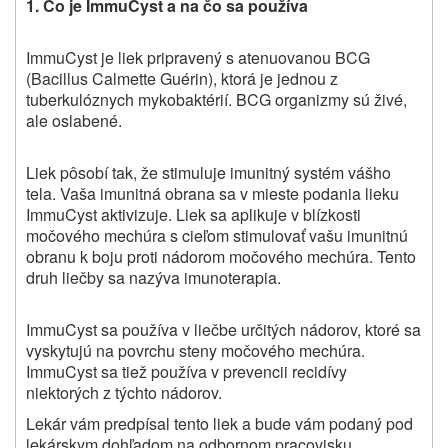
1. Čo je ImmuCyst a na čo sa používa
ImmuCyst je liek pripravený s atenuovanou BCG
(Bacillus Calmette Guérin), ktorá je jednou z
tuberkulóznych mykobaktérií. BCG organizmy sú živé,
ale oslabené.
Liek pôsobí tak, že stimuluje imunitný systém vášho
tela. Vaša imunitná obrana sa v mieste podania lieku
ImmuCyst aktivizuje. Liek sa aplikuje v blízkosti
močového mechúra s cieľom stimulovať vašu imunitnú
obranu k boju proti nádorom močového mechúra. Tento
druh liečby sa nazýva imunoterapia.
ImmuCyst sa používa v liečbe určitých nádorov, ktoré sa
vyskytujú na povrchu steny močového mechúra.
ImmuCyst sa tiež používa v prevencii recidívy
niektorých z týchto nádorov.
Lekár vám predpísal tento liek a bude vám podaný pod
lekárskym dohľadom na odbornom pracovisku.