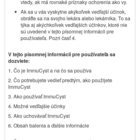
vtedy, ak má rovnaké príznaky ochorenia ako vy.
Ak sa u vás vyskytne akýkoľvek vedľajší účinok,
obráťte sa na svojho lekára alebo lekárnika. To sa
týka aj akýchkoľvek vedľajších účinkov, ktoré nie
sú uvedené v tejto písomnej informácii pre
používateľa. Pozri časť 4.
V tejto písomnej informácii pre používateľa sa
dozviete:
1. Čo je ImmuCyst a na čo sa používa
2. Čo potrebujete vedieť predtým, ako použijete
ImmuCyst
3. Ako používať ImmuCyst
4. Možné vedľajšie účinky
5. Ako uchovávať ImmuCyst
6. Obsah balenia a ďalšie informácie