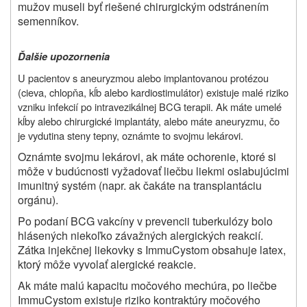
mužov museli byť riešené chirurgickým odstránením
semenníkov.
Ďalšie upozornenia
U pacientov s aneuryzmou alebo implantovanou protézou
(cieva, chlopňa, kĺb alebo kardiostimulátor) existuje malé riziko
vzniku infekcií po intravezikálnej BCG terapii. Ak máte umelé
kĺby alebo chirurgické implantáty, alebo máte aneuryzmu, čo
je vydutina steny tepny, oznámte to svojmu lekárovi.
Oznámte svojmu lekárovi, ak máte ochorenie, ktoré si
môže v budúcnosti vyžadovať liečbu liekmi oslabujúcimi
imunitný systém (napr. ak čakáte na transplantáciu
orgánu).
Po podaní BCG vakcíny v prevencii tuberkulózy bolo
hlásených niekoľko závažných alergických reakcií.
Zátka injekčnej liekovky s ImmuCystom obsahuje latex,
ktorý môže vyvolať alergické reakcie.
Ak máte malú kapacitu močového mechúra, po liečbe
ImmuCystom existuje riziko kontraktúry močového