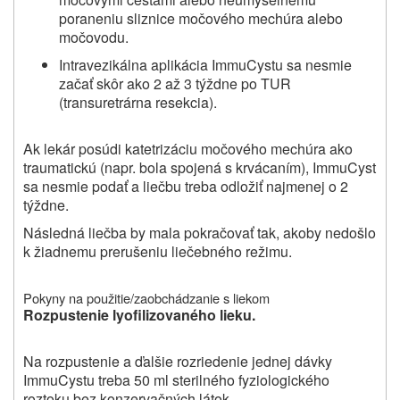
poraneniu sliznice močového mechúra alebo
močovodu.
Intravezikálna aplikácia ImmuCystu sa nesmie
začať skôr ako 2 až 3 týždne po TUR
(transuretrárna resekcia).
Ak lekár posúdi katetrizáciu močového mechúra ako
traumatickú (napr. bola spojená s krvácaním), ImmuCyst
sa nesmie podať a liečbu treba odložiť najmenej o 2
týždne.
Následná liečba by mala pokračovať tak, akoby nedošlo
k žiadnemu prerušeniu liečebného režimu.
Pokyny na použitie/zaobchádzanie s liekom
Rozpustenie lyofilizovaného lieku.
Na rozpustenie a ďalšie rozriedenie jednej dávky
ImmuCystu treba 50 ml sterilného fyziologického
roztoku bez konzervačných látok.