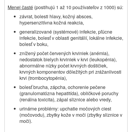
Menej časté
(postihujú 1 až 10 používateľov z 1000) sú:
závrat, bolesti hlavy, kožný absces,
hypersenzitívna kožná reakcia,
generalizované (systémové) infekcie, pľúcne
infekcie, bolesť v oblasti genitálií, lokálne infekcie,
bolesť v boku,
znížený počet červených krviniek (anémia),
nedostatok bielych krviniek v krvi (leukopénia),
abnormálne nízky počet krvných doštičiek,
krvných komponentov dôležitých pri zrážanlivosti
krvi (trombocytopénia),
bolesť brucha, zápcha, ochorenie pečene
(granulomatózna hepatitída), obličkové poruchy
(renálna toxicita), zápal sliznice alebo vredy,
urinárne problémy: upchatie močových ciest
(močovodu), zbytky kože v moči (zbytky sliznice v
moči).