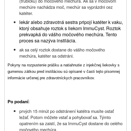
(trubičku) do močového mechúra. Ak sa v močovom
mechúre nachádza moč, mechúr sa vyprázdni cez
katéter.
lekár alebo zdravotná sestra pripojí katéter k vaku,
ktorý obsahuje roztok s liekom ImmuCyst. Roztok
prekvapká do vášho močového mechúra. Tento
proces sa nazýva instilácia.
ak sa celý roztok dostane do vášho močového
mechúra, katéter sa odstráni.
Pokyny na rozpustenie prášku a natiahnutie z injekčnej liekovky s
gumenou zátkou pred instiláciou sú opísané v časti tejto písomnej
informácie určenej pre zdravotníckych pracovníkov.
Po podaní
:
prvých 15 minút po odstránení katétra musíte ostať
ležať. Potom môžete vstať a pohybovať sa. Týmto
opatrením sa zaistí, že sa ImmuCyst dostane do celého
močového mechúra.