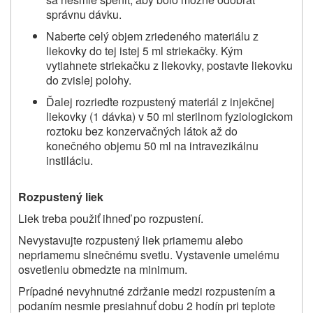
správnu dávku.
Naberte celý objem zriedeného materiálu z
liekovky do tej istej 5 ml striekačky. Kým
vytiahnete striekačku z liekovky, postavte liekovku
do zvislej polohy.
Ďalej rozrieďte rozpustený materiál z injekčnej
liekovky (1 dávka) v 50 ml sterilnom fyziologickom
roztoku bez konzervačných látok až do
konečného objemu 50 ml na intravezikálnu
instiláciu.
Rozpustený liek
Liek treba použiť ihneď po rozpustení.
Nevystavujte rozpustený liek priamemu alebo
nepriamemu slnečnému svetlu. Vystavenie umelému
osvetleniu obmedzte na minimum.
Prípadné nevyhnutné zdržanie medzi rozpustením a
podaním nesmie presiahnuť dobu 2 hodín pri teplote