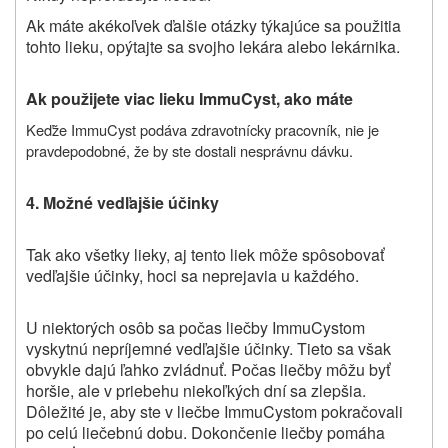
Ak máte akékoľvek ďalšie otázky týkajúce sa použitia
tohto lieku, opýtajte sa svojho lekára alebo lekárnika.
Ak použijete viac lieku ImmuCyst, ako máte
Keďže ImmuCyst podáva zdravotnícky pracovník, nie je
pravdepodobné, že by ste dostali nesprávnu dávku.
4. Možné vedľajšie účinky
Tak ako všetky lieky, aj
tento liek
môže spôsobovať
vedľajšie účinky, hoci sa neprejavia u každého.
U niektorých osôb sa počas liečby ImmuCystom
vyskytnú nepríjemné vedľajšie účinky. Tieto sa však
obvykle dajú ľahko zvládnuť. Počas liečby môžu byť
horšie, ale v priebehu niekoľkých dní sa zlepšia.
Dôležité je, aby ste v liečbe ImmuCystom pokračovali
po celú liečebnú dobu. Dokončenie liečby pomáha