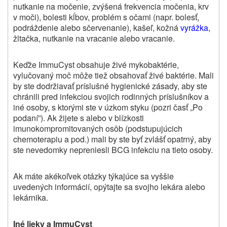
nutkanie na močenie, zvýšená frekvencia močenia, krv
v moči), bolesti kĺbov, problém s očami (napr. bolesť,
podráždenie alebo sčervenanie), kašeľ, kožná
vyrážka
,
žltačka, nutkanie na vracanie alebo vracanie.
Keďže ImmuCyst obsahuje živé mykobaktérie,
vylučovaný moč môže tiež obsahovať živé baktérie. Mali
by ste dodržiavať príslušné hygienické zásady, aby ste
chránili pred infekciou svojich rodinných príslušníkov a
iné osoby, s ktorými ste v úzkom styku (pozri časť „Po
podaní”). Ak žijete s alebo v blízkosti
imunokompromitovaných osôb (podstupujúcich
chemoterapiu a pod.) mali by ste byť zvlášť opatrný, aby
ste nevedomky nepreniesli BCG infekciu na tieto osoby.
Ak máte akékoľvek otázky týkajúce sa vyššie
uvedených informácií, opýtajte sa svojho lekára alebo
lekárnika.
Iné lieky a ImmuCyst