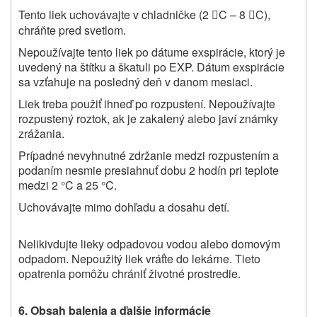
Tento liek uchovávajte v chladničke (2
C – 8
C),


chráňte pred svetlom.
Nepoužívajte tento liek po dátume exspirácie, ktorý je
uvedený na štítku a škatuli po EXP. Dátum exspirácie
sa vzťahuje na posledný deň v danom mesiaci.
Liek treba použiť ihneď po rozpustení. Nepoužívajte
rozpustený roztok, ak je zakalený alebo javí známky
zrážania.
Prípadné nevyhnutné zdržanie medzi rozpustením a
podaním nesmie presiahnuť dobu 2 hodín pri teplote
medzi 2 °C a 25 °C.
Uchovávajte mimo dohľadu a dosahu detí.
Nelikivdujte lieky odpadovou vodou alebo domovým
odpadom. Nepoužitý liek vráťte do lekárne. Tieto
opatrenia pomôžu chrániť životné prostredie.
6. Obsah balenia a ďalšie informácie