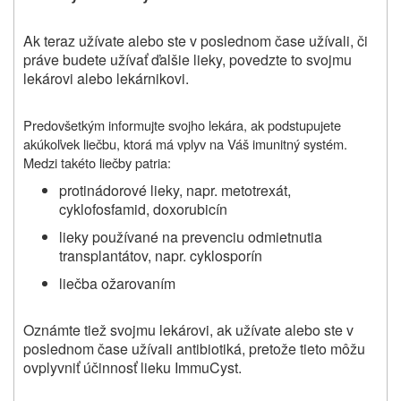
Ak teraz užívate alebo ste v poslednom čase užívali, či
práve budete užívať ďalšie lieky, povedzte to svojmu
lekárovi alebo lekárnikovi.
Predovšetkým informujte svojho lekára, ak podstupujete
akúkoľvek liečbu, ktorá má vplyv na Váš imunitný systém.
Medzi takéto liečby patria:
protinádorové lieky, napr. metotrexát,
cyklofosfamid, doxorubicín
lieky používané na prevenciu odmietnutia
transplantátov, napr. cyklosporín
liečba ožarovaním
Oznámte tiež svojmu lekárovi, ak užívate alebo ste v
poslednom čase užívali antibiotiká, pretože tieto môžu
ovplyvniť účinnosť lieku ImmuCyst.