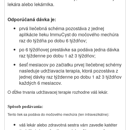
lekára alebo lekárnika.
Odporúčaná dávka je:
prvá liečebná schéma pozostáva z jednej
aplikácie lieku ImmuCyst do močového mechúra
raz do týždňa po dobu 6 týždňov;
po 6 týždňovej prestávke sa podáva jedna dávka
raz týždenne po dobu 1 až 3 týždňov;
šesť mesiacov po začiatku prvej liečebnej schémy
nasleduje udržiavacia terapia, ktorá pozostáva z
jednej dávky raz týždenne po dobu 1 až 3 týždňov
každých 6 mesiacov.
O dĺžke trvania udržiavacej terapie rozhodne váš lekár.
Spôsob podávania:
Tento liek sa podáva do močového mechúra (len intravezikálne):
váš lekár alebo zdravotná sestra vám zavedie katéter