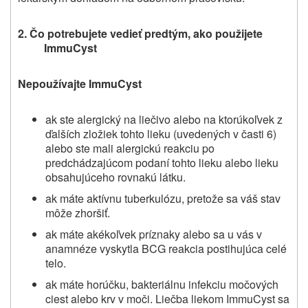
2. Čo potrebujete vedieť predtým, ako použijete
ImmuCyst
Nepoužívajte
ImmuCyst
ak ste alergický na liečivo alebo na ktorúkoľvek z
ďalších zložiek tohto lieku
(
uvedených v časti 6
)
alebo ste mali alergickú reakciu po
predchádzajúcom podaní tohto lieku alebo lieku
obsahujúceho rovnakú látku
.
ak máte aktívnu tuberkulózu, pretože sa váš stav
môže zhoršiť.
ak máte akékoľvek príznaky alebo sa u vás v
anamnéze vyskytla BCG reakcia postihujúca celé
telo.
ak máte horúčku, bakteriálnu infekciu močových
ciest alebo krv v moči. Liečba liekom ImmuCyst sa