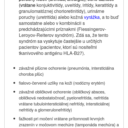
(vrátane
konjuktivitídy, uveitídy, iritídy, keratitídy a
granulomatóznej chorioretinitídy), urinárne
poruchy (uretritída) alebo kožná
vyrážka
, a to buď
samostatne alebo v kombinácii s
predchádzajúcimi príznakmi (Fiessingerov-
Leroyov-Reiterov syndróm). Zdá sa, že tento
syndróm sa vyskytuje častejšie u určitých
pacientov (pacientov, ktorí sú nositeľmi
tkanivového antigénu HLA-B27).
závažné pľúcne ochorenie (pneumónia, intersticiálna
choroba pľúc)
fialovo-červené uzlíky na koži (nodózny erytém)
závažné obličkové ochorenie (obličkový absces,
obličková nedostatočnosť, pyelonefritída, nefritída
vrátane tubulointersticiálnej nefritídy, intersticiálnej
nefritídy a glomerulonefritídy)
ťažkosti pri močení vrátane prítomnosti krvných
zrazenín v močovom mechúre (tamponáda mechúra) a