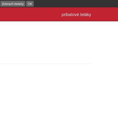
.
Zobrazit detaily
OK
príbalové letáky