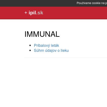
Používame cookie na p
+
ipil
.sk
IMMUNAL
Príbalový leták
Súhrn údajov o lieku