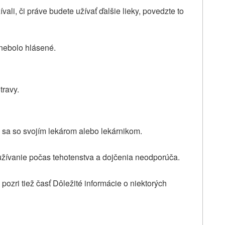
ívali
, či práve budete užívať ďalšie lieky, povedzte to
nebolo hlásené.
travy.
e sa so svojím lekárom alebo lekárnikom.
žívanie počas tehotenstva a dojčenia neodporúča.
ozri tiež časť
Dôležité informácie o niektorých