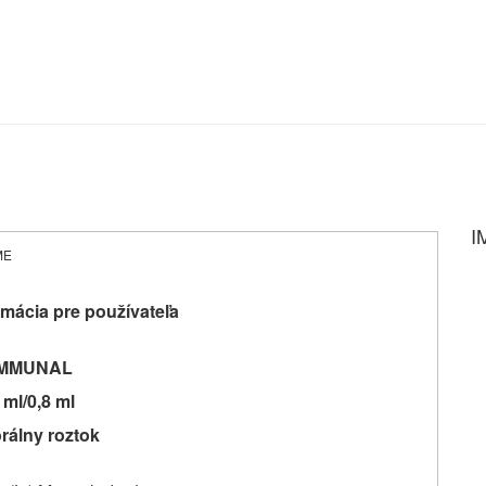
I
ME
mácia pre používateľa
IMMUNAL
 ml/0,8 ml
rálny roztok