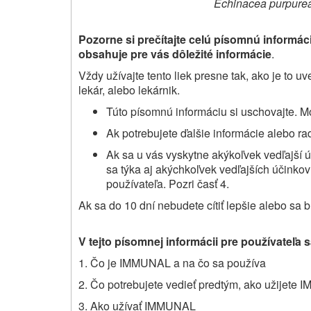
Echinacea purpure
Pozorne si prečítajte
celú písomnú informáci
obsahuje pre vás dôležité informácie
.
Vždy užívajte tento liek presne tak, ako je to 
lekár, alebo lekárnik
.
Túto písomnú informáciu si uschovajte. Mo
Ak potrebujete ďalšie informácie alebo rad
Ak sa u vás vyskytne akýkoľvek vedľajší ú
sa týka aj akýchkoľvek vedľajších účinkov
používateľa. Pozri časť 4.
Ak sa do 10 dní
nebudete cítiť lepšie
alebo sa
bu
V tejto písomnej informácii pre používateľa s
1. Čo je IMMUNAL a na čo sa používa
2. Čo potrebujete vedieť predtým, ako užijete
3. Ako užívať IMMUNAL