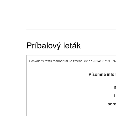
Príbalový leták
Schválený text k rozhodnutiu o zmene, ev. č.: 2014/03719 - Z
Písomná infor
1
pero