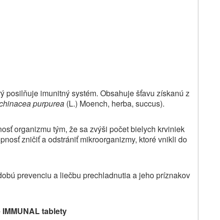
orý posilňuje imunitný systém. Obsahuje
šťavu získanú z
chinacea purpurea
(L.) Moench, herba, succus).
sť organizmu tým, že sa zvýši počet bielych krviniek
nosť zničiť a odstrániť mikroorganizmy, ktoré vnikli do
dobú prevenciu a liečbu prechladnutia a jeho príznakov
te IMMUNAL tablety