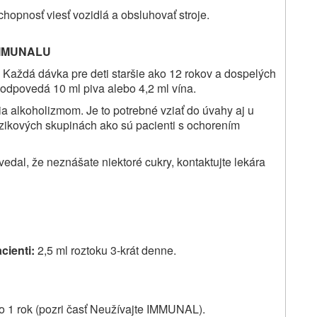
hopnosť viesť vozidlá a obsluhovať stroje.
MMUNALU
Každá dávka pre deti staršie ako 12 rokov a dospelých
zodpovedá 10 ml piva alebo 4,2 ml vína.
pia alkoholizmom. Je to potrebné vziať do úvahy aj u
rizikových skupinách ako sú pacienti s ochorením
vedal, že neznášate niektoré cukry, kontaktujte lekára
cienti:
2,5 ml roztoku 3-krát denne.
 1 rok
(pozri časť Neužívajte IMMUNAL).