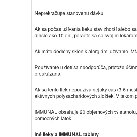
Neprekračujte stanovenú dávku.
Ak sa počas užívania lieku stav zhorší alebo s
dlhšie ako 10 dní, poraďte sa so svojim lekár
Ak máte dedičný sklon k alergiám, užívanie I
Používanie u detí sa neodporúča, pretože účinn
preukázaná.
Ak sa tento liek nepoužíva nejaký čas (3-6 mes
aktívnych polysacharidových zložiek. V takom p
IMMUNAL obsahuje 20 objemových % etanolu, po
pomocných látok.
Iné lieky a
IMMUNAL
tablety