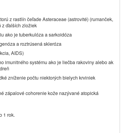
orú z rastlín
čeľade Asteraceae (astrovité) (rumanček,
 z ďalších zložiek
iu ako je tuberkulóza a sarkoidóza
agenóza a roztrúsená skleróza
ekcia, AIDS)
šho imunitného systému ako je liečba rakoviny alebo ak
 dreň
udké zníženie počtu niektorých bielych krviniek
kčné zápalové cohorenie kože nazývané atopická
 1 rok.