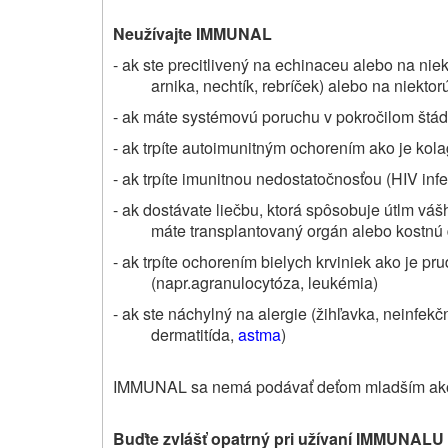
Neužívajte IMMUNAL
- ak ste precitlivený na echinaceu alebo na niekt
arnika, nechtík, rebríček)
alebo na niektorú
- ak máte systémovú poruchu v pokročilom štád
- ak trpíte autoimunitným ochorením ako je kol
- ak trpíte imunitnou nedostatočnosťou (HIV inf
- ak dostávate liečbu, ktorá spôsobuje útlm vá
máte transplantovaný orgán alebo kostnú
- ak trpíte ochorením bielych krviniek ako je pr
(napr.agranulocytóza, leukémia)
- ak ste náchylný na alergie (žihľavka, neinfe
dermatitída,
astma
)
IMMUNAL sa nemá podávať deťom mladším ako
Buďte zvlášť opatrný pri užívaní IMMUNALU