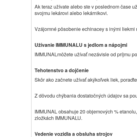
Ak teraz
užívate
alebo ste v poslednom čase
už
svojmu lekárovi alebo lekárnikovi.
Vzájomné pôsobenie echinacey s inými liekmi 
Užívanie
IMMUNALU
s jedlom a nápojmi
IMMUNAL
môžete užívať nezávisle od príjmu po
Tehotenstvo a dojčenie
Skôr ako začnete užívať akýkoľvek liek, poraďt
Z dôvodu chýbania dostatočných údajov sa pou
IMMUNAL obsahuje 20 objemových % etanolu, p
zložkách
IMMUNALU.
Vedenie vozidla a obsluha strojov