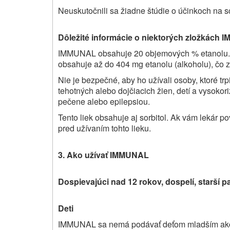
Neuskutočnili sa žiadne štúdie o účinkoch na sc
Dôležité informácie o niektorých zložkách
I
IMMUNAL
obsahuje 20 objemových % etanolu. 
obsahuje až do 404 mg etanolu (alkoholu), čo 
Nie je bezpečné, aby ho užívali osoby, ktoré tr
tehotných alebo dojčiacich žien, detí a vysoko
pečene alebo epilepsiou.
Tento liek obsahuje aj sorbitol. Ak vám lekár po
pred užívaním tohto lieku.
3. Ako užívať IMMUNAL
Dospievajúci nad 12 rokov, dospelí, starší pa
Deti
IMMUNAL sa nemá podávať deťom mladším ako