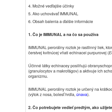
4. Možné vedľajšie účinky
5. Ako uchovávať IMMUNAL
6. Obsah balenia a ďalšie informácie
1. Čo je IMMUNAL a na čo sa používa
IMMUNAL perorálny roztok je rastlinný liek, kt
čerstvej kvitnúcej vňati echinacei purpurovej (
E
Účinné látky echinacey posilňujú obranyschopno
(granulocytov a makrofágov) a aktivuje ich schop
organizmu.
IMMUNAL
perorálny roztok je určený na krátko
(výtok z nosa, bolesť hrdla,
únava
).
2. Čo potrebujete vedieť predtým, ako užije