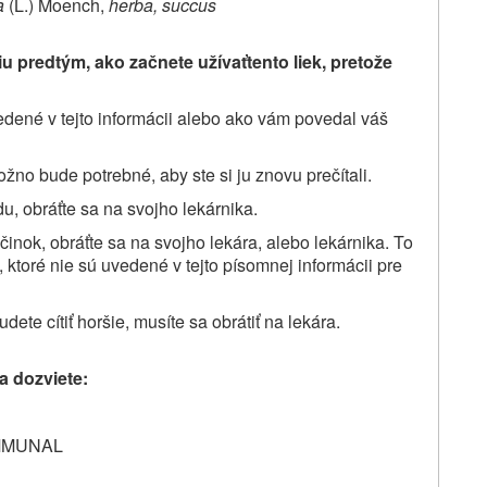
a
(L.) Moench,
herba, succus
u predtým, ako začnete užívať
tento liek, pretože
uvedené v tejto informácii alebo ako vám povedal váš
žno bude potrebné, aby ste si ju znovu prečítali.
u, obráťte sa na svojho lekárnika.
činok, obráťte sa na svojho lekára, alebo lekárnika. To
,
ktoré nie sú uvedené v tejto písomnej informácii pre
dete cítiť horšie
, musíte sa obrátiť na lekára.
a dozviete:
 IMMUNAL