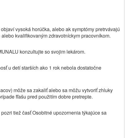
a objaví vysoká horúčka, alebo ak symptómy pretrvávajú
om alebo kvalifikovaným zdravotníckym pracovníkom.
MMUNALU konzultujte so svojim lekárom.
osť u detí starších ako 1 rok nebola dostatočne
iacov) môže sa zakaliť alebo sa môžu vytvoriť zhluky
rípade fľašu pred použitím dobre pretrepte.
zri tiež časť Osobitné upozornenia týkajúce sa