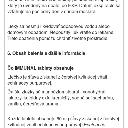
ktorý je uvedený na obale, po EXP. Dátum exspirácie sa
vzťahuje na posledný deň v danom mesiaci.
Lieky sa nesmú likvidovať odpadovou vodou alebo
domovým odpadom. Nepoužitý liek vráťte do lekárne.
Tieto opatrenia pomôžu chrániť životné prostredie.
6. Obsah balenia a ďalšie informácie
Čo IMMUNAL tablety obsahuje
Liečivo je
šťava získanej z čerstvej kvitnúcej vňati
echinacey purpurovej.
Ďalšie zložky sú m
agnéziumstearát, monohydrát
laktózy, koloidný oxid kremičitý, sodná soľ sacharínu,
vanilín, čerešňová aróma.
Každá tableta obsahuje 80 mg šťavy získanej z čerstvej
kvitnúcej vňati echinacey purpurovej (
Echinacea