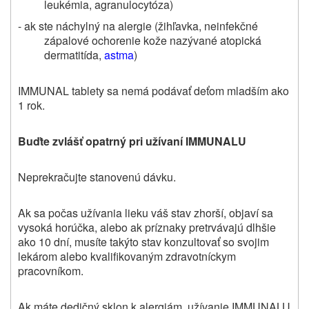
leukémia, agranulocytóza)
- ak ste náchylný na alergie (žihľavka, neinfekčné
zápalové ochorenie kože nazývané atopická
dermatitída,
astma
)
IMMUNAL tablety sa nemá podávať deťom mladším ako
1 rok.
Buďte zvlášť opatrný pri užívaní IMMUNALU
Neprekračujte stanovenú dávku.
Ak sa počas užívania lieku váš stav zhorší, objaví sa
vysoká horúčka, alebo ak príznaky pretrvávajú dlhšie
ako 10 dní, musíte takýto stav konzultovať so svojim
lekárom alebo kvalifikovaným zdravotníckym
pracovníkom.
Ak máte dedičný sklon k alergiám, užívanie IMMUNALU