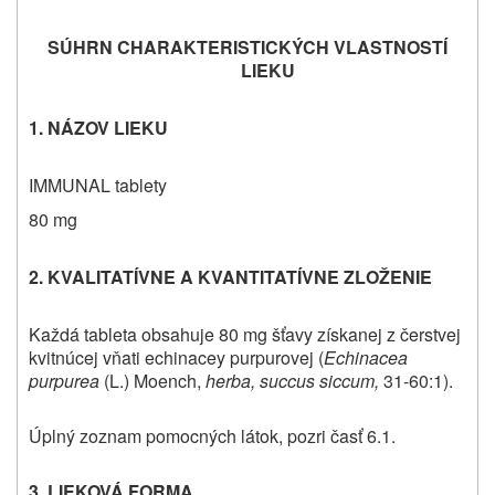
SÚHRN CHARAKTERISTICKÝCH VLASTNOSTÍ
LIEKU
1. NÁZOV LIEKU
IMMUNAL tablety
80 mg
2. KVALITATÍVNE A KVANTITATÍVNE ZLOŽENIE
Každá tableta obsahuje 80 mg šťavy získanej z čerstvej
kvitnúcej vňati echinacey purpurovej (
Echinacea
purpurea
(L.) Moench,
herba, succus siccum,
31-60:1).
Úplný zoznam pomocných látok, pozri časť 6.1.
3. LIEKOVÁ FORMA