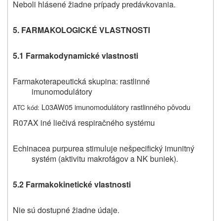
Neboli hlásené žiadne prípady predávkovania.
5. FARMAKOLOGICKÉ VLASTNOSTI
5.1 Farmakodynamické vlastnosti
Farmakoterapeutická skupina: rastlinné
imunomodulátory
L03AW05 imunomodulátory rastlinného pôvodu
ATC kód:
R07AX iné liečivá respiračného systému
Echinacea purpurea stimuluje nešpecifický imunitný
systém (aktivitu makrofágov a NK buniek).
5.2 Farmakokinetické vlastnosti
Nie sú dostupné žiadne údaje.