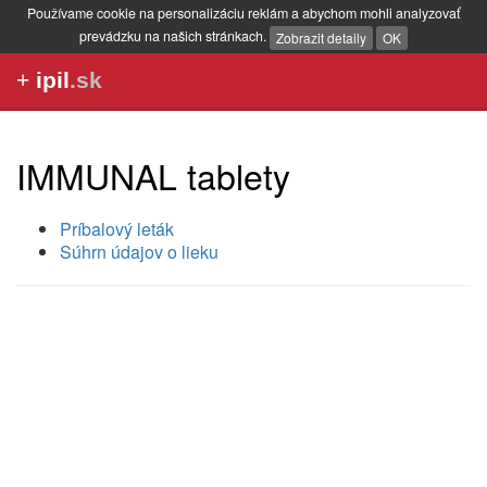
Používame cookie na personalizáciu reklám a abychom mohli analyzovať
prevádzku na našich stránkach.
Zobrazit detaily
OK
+
ipil
.sk
IMMUNAL tablety
Príbalový leták
Súhrn údajov o lieku