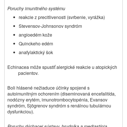
Poruchy imunitného systému
reakcie z precitlivenosti (svrbenie, vyrážka)
Stevensov-Johnsonov syndróm
angioedém kože
Quinckeho edém
anafylaktický šok
Echinacea môže spustiť alergické reakcie u atopických
pacientov.
Boli hlásené nežiaduce účinky spojené s
autoimunitným ochorením (diseminovaná encefalitída,
nodózny erytém, imunotrombocytopénia, Evansov
syndróm, Sjögrenov syndróm s renálnou tubulárnou
dysfunkciou).
Poruchy dýchacej sústavy, hrudníka a mediastínia