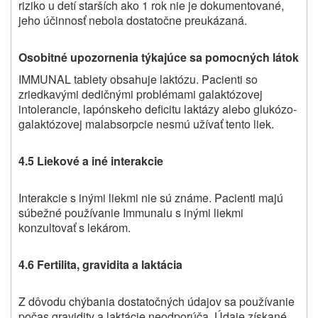
riziko u detí starších ako 1 rok nie je dokumentované,
jeho účinnosť nebola dostatočne preukázaná.
Osobitné upozornenia týkajúce sa pomocných látok
IMMUNAL tablety obsahuje laktózu. Pacienti so
zriedkavými dedičnými problémami galaktózovej
intolerancie, lapónskeho deficitu laktázy alebo glukózo-
galaktózovej malabsorpcie nesmú užívať tento liek.
4.5 Liekové a iné interakcie
Interakcie s inými liekmi nie sú známe. Pacienti majú
súbežné používanie Immunalu s inými liekmi
konzultovať s lekárom.
4.6 Fertilita, gravidita a laktácia
Z dôvodu chýbania dostatočných údajov sa používanie
počas gravidity a laktácie neodporúča. Údaje získané