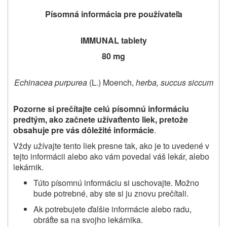
Písomná informácia pre používateľa
IMMUNAL tablety
80 mg
Echinacea purpurea
(L.) Moench,
herba, succus siccum
Pozorne si prečítajte
celú písomnú informáciu
predtým, ako začnete užívať
tento liek, pretože
obsahuje pre vás dôležité informácie
.
Vždy užívajte tento liek presne tak, ako je to uvedené v
tejto informácii alebo ako vám povedal váš lekár, alebo
lekárnik
.
Túto písomnú informáciu si uschovajte. Možno
bude potrebné, aby ste si ju znovu prečítali.
Ak potrebujete ďalšie informácie alebo radu,
obráťte sa na svojho lekárnika.