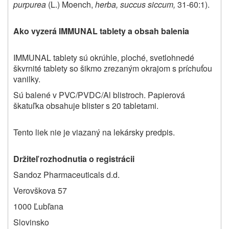
purpurea
(L.) Moench,
herba, succus siccum,
31-60:1).
Ako vyzerá IMMUNAL tablety a obsah balenia
IMMUNAL tablety sú
okrúhle, ploché, svetlohnedé
škvrnité tablety so šikmo zrezaným okrajom s príchuťou
vanilky.
Sú balené v PVC/PVDC/Al blistroch. Papierová
škatuľka obsahuje blister s 20 tabletami.
Tento liek nie je viazaný na lekársky predpis.
Držiteľ rozhodnutia o registrácii
Sandoz Pharmaceuticals d.d.
Verovškova 57
1000 Ľubľana
Slovinsko