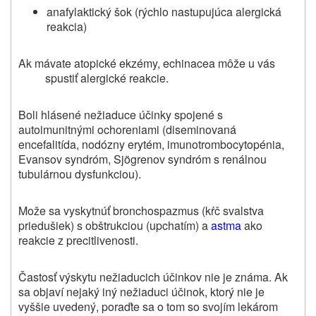
anafylaktický šok (rýchlo nastupujúca alergická
reakcia)
Ak mávate atopické ekzémy, echinacea môže u vás
spustiť alergické reakcie.
Boli hlásené nežiaduce účinky spojené s
autoimunitnými ochoreniami (diseminovaná
encefalitída, nodózny erytém, imunotrombocytopénia,
Evansov syndróm, Sjögrenov syndróm s renálnou
tubulárnou dysfunkciou).
Može sa vyskytnúť bronchospazmus (kŕč svalstva
priedušiek) s obštrukciou (upchatím) a
astma
ako
reakcie z precitlivenosti.
Častosť výskytu nežiaducich účinkov nie je známa. Ak
sa objaví nejaký iný nežiaduci účinok, ktorý nie je
vyššie uvedený, poraďte sa o tom so svojím lekárom