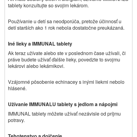
tablety konzultujte so svojim lekárom.
Používanie u detí sa neodporúča, pretože účinnosť u
detí starších ako 1 rok nebola dostatočne preukázaná.
Iné lieky a IMMUNAL tablety
Ak teraz
užívate
alebo ste v poslednom čase
užívali
, či
práve budete užívať ďalšie lieky, povedzte to svojmu
lekárovi alebo lekárnikovi.
Vzájomné pôsobenie echinacey s inými liekmi nebolo
hlásené.
Užívanie IMMUNALU tablety s jedlom a nápojmi
IMMUNAL tablety môžete užívať nezávisle od príjmu
potravy.
Tehotenstvo a dojčenie