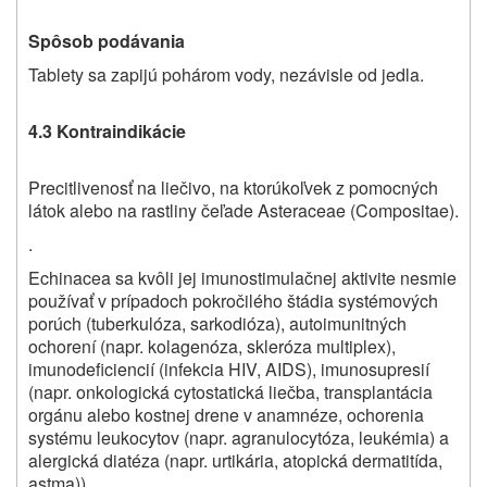
Spôsob podávania
Tablety sa zapijú pohárom vody, nezávisle od jedla.
4.3 Kontraindikácie
Precitlivenosť na liečivo, na ktorúkoľvek z pomocných
látok alebo na rastliny čeľade Asteraceae (Compositae).
.
Echinacea sa kvôli jej imunostimulačnej aktivite nesmie
používať v prípadoch pokročilého štádia systémových
porúch (tuberkulóza, sarkodióza), autoimunitných
ochorení (napr. kolagenóza, skleróza multiplex),
imunodeficiencií (infekcia HIV, AIDS), imunosupresií
(napr. onkologická cytostatická liečba, transplantácia
orgánu alebo kostnej drene v anamnéze, ochorenia
systému leukocytov (napr. agranulocytóza, leukémia) a
alergická diatéza (napr. urtikária, atopická dermatitída,
astma)).