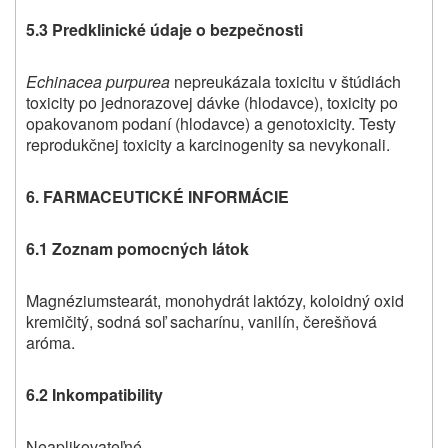
5.3 Predklinické údaje o bezpečnosti
Echinacea purpurea
nepreukázala toxicitu v štúdiách
toxicity po jednorazovej dávke (hlodavce), toxicity po
opakovanom podaní (hlodavce) a genotoxicity. Testy
reprodukčnej toxicity a karcinogenity sa nevykonali.
6. FARMACEUTICKÉ INFORMÁCIE
6.1 Zoznam pomocných látok
Magnéziumstearát, monohydrát laktózy, koloidný oxid
kremičitý, sodná soľ sacharínu, vanilín, čerešňová
aróma.
6.2 Inkompatibility
Neaplikovateľné.