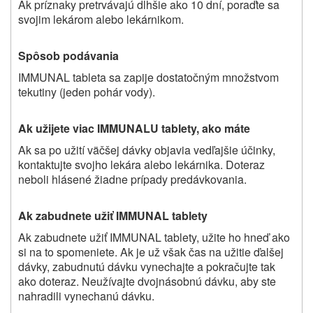
Ak príznaky pretrvávajú dlhšie ako 10 dní, poraďte sa
svojim lekárom alebo lekárnikom.
Spôsob podávania
IMMUNAL tableta sa zapije dostatočným množstvom
tekutiny (jeden pohár vody).
Ak užijete viac IMMUNALU tablety, ako máte
Ak sa po užití väčšej dávky objavia vedľajšie účinky,
kontaktujte svojho lekára alebo lekárnika. Doteraz
neboli hlásené žiadne prípady predávkovania.
Ak zabudnete užiť IMMUNAL tablety
Ak zabudnete užiť IMMUNAL tablety, užite ho hneď ako
si na to spomeniete. Ak je už však čas na užitie ďalšej
dávky, zabudnutú dávku vynechajte a pokračujte tak
ako doteraz. Neužívajte dvojnásobnú dávku, aby ste
nahradili vynechanú dávku.