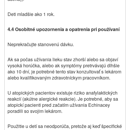
Deti mladšie ako 1 rok.
4.4 Osobitné upozornenia a opatrenia pri používaní
Neprekračujte stanovenú dávku.
Ak sa počas užívania lieku stav zhorší alebo sa objaví
vysoká horúčka, alebo ak symptómy pretrvávajú dlhšie
ako 10 dní, je potrebné tento stav konzultovať s lekárom
alebo kvalifikovaným zdravotníckym pracovníkom.
U atopických pacientov existuje riziko anafylaktických
reakcií (akútne alergické reakcie). Je potrebné, aby sa
atopickí pacienti pred začatím užívania Echinacey
poradili so svojim lekárom.
Použitie u detí sa neodporúča, pretože aj keď špecifické