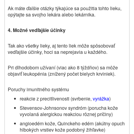
Ak máte ďalšie otázky týkajúce sa použitia tohto lieku,
opýtajte sa svojho lekára alebo lekárnika.
4. Možné vedľajšie účinky
Tak ako všetky lieky, aj tento liek môže spôsobovať
vedľajšie účinky, hoci sa neprejavia u každého.
Pri dlhodobom užívaní (viac ako 8 týždňov) sa môže
objaviť leukopénia (znížený počet bielych krviniek).
Poruchy imunitného systému
reakcie z precitlivenosti (svrbenie,
vyrážka
)
Stevensov-Johnsonov syndróm
(porucha kože
vyvolaná alergickou reakciou rôznej príčiny)
angioedém kože, Quinckeho edém (akútny opuch
hlbokých vrstiev kože podobný žihľavke)