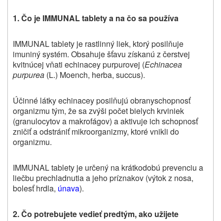
1. Čo je IMMUNAL tablety a na čo sa používa
IMMUNAL tablety je rastlinný liek, ktorý posilňuje
imuniný systém. Obsahuje
šťavu získanú z čerstvej
kvitnúcej vňati echinacey purpurovej (
Echinacea
purpurea
(L.) Moench, herba, succus).
Účinné látky echinacey posilňujú obranyschopnosť
organizmu tým, že sa zvýši počet bielych krviniek
(granulocytov a makrofágov) a aktivuje ich schopnosť
zničiť a odstrániť mikroorganizmy, ktoré vnikli do
organizmu.
IMMUNAL tablety je určený na krátkodobú prevenciu a
liečbu prechladnutia a jeho príznakov (výtok z nosa,
bolesť hrdla,
únava
).
2. Čo potrebujete vedieť predtým, ako užijete