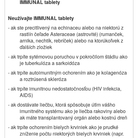
IMMUNAL tablety
Neužívajte IMMUNAL tablety
- ak ste precitlivený na echinaceu alebo na niektorú z
rastlín
čeľade Asteraceae (astrovité) (rumanček,
arnika, nechtík, rebríček)
alebo na ktorúkoľvek z
ďalších zložiek
- ak trpíte sytémovou poruchou v pokročilom štádiu ako
je tuberkulóza a sarkoidóza
- ak trpíte autoimunitným ochorením ako je kolagenóza
a roztrúsená skleróza
- ak trpíte imunitnou nedostatočnosťou (HIV infekcia,
AIDS)
- ak dostávate liečbu, ktorá spôsobuje útlm vášho
imunitného systému ako je liečba rakoviny alebo
ak máte transplantovaný orgán alebo kostnú dreň
- ak trpíte ochorením bielych krviniek ako je prudké
zníženie počtu niektorých bielych krviniek (napr.