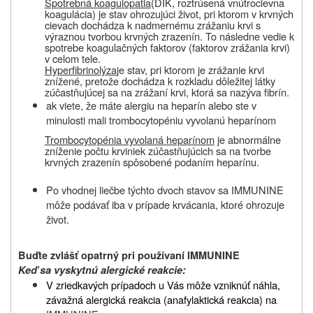
Spotrebná koagulopatia
(DIK, roztrúsená vnútrocievna
koagulácia) je stav ohrozujúci život, pri ktorom v krvných
cievach dochádza k nadmernému zrážaniu krvi s
výraznou tvorbou krvných zrazenín. To následne vedie k
spotrebe koagulačných faktorov (faktorov zrážania krvi)
v celom tele.
Hyperfibrinolýza
je stav, pri ktorom je zrážanie krvi
znížené, pretože dochádza k rozkladu dôležitej látky
zúčastňujúcej sa na zrážaní krvi, ktorá sa nazýva fibrín.
ak viete, že máte alergiu na heparín alebo ste v
minulosti mali trombocytopéniu vyvolanú heparínom
Trombocytopénia vyvolaná heparínom
je abnormálne
zníženie počtu krviniek zúčastňujúcich sa na tvorbe
krvných zrazenín spôsobené podaním heparínu.
Po vhodnej liečbe týchto dvoch stavov sa IMMUNINE
môže podávať iba v prípade krvácania, ktoré ohrozuje
život.
Buďte zvlášť opatrný pri používaní IMMUNINE
Keď sa vyskytnú alergické reakcie:
V zriedkavých prípadoch u Vás môže vzniknúť náhla,
závažná alergická reakcia (anafylaktická reakcia) na