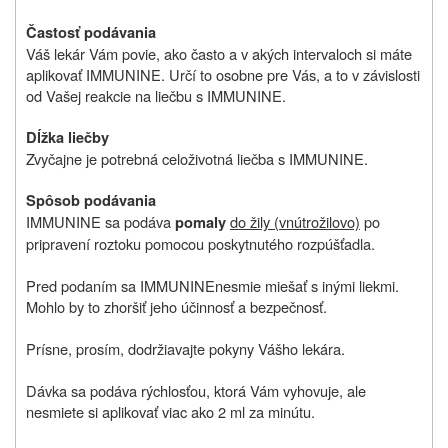
Častosť podávania
Váš lekár Vám povie, ako často a v akých intervaloch si máte
aplikovať IMMUNINE. Určí to osobne pre Vás, a to v závislosti
od Vašej reakcie na liečbu s IMMUNINE.
Dĺžka liečby
Zvyčajne je potrebná celoživotná liečba s IMMUNINE.
Spôsob podávania
IMMUNINE sa podáva
do žily (vnútrožilovo)
po
pomaly
pripravení roztoku pomocou poskytnutého rozpúšťadla.
Pred podaním sa
IMMUNINE
nesmie miešať s inými liekmi.
Mohlo by to zhoršiť jeho účinnosť a bezpečnosť.
Prísne, prosím, dodržiavajte pokyny Vášho lekára.
Dávka sa podáva rýchlosťou, ktorá Vám vyhovuje, ale
nesmiete si aplikovať viac ako 2 ml za minútu.