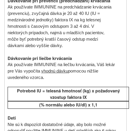
Dávkovanie pri prevencii (predchádzaní) krvácania
Ak používate IMMUNINE na predchádzanie krvácania
(prevenciu), zvyčajná dávka je 20 až 40 IU (IU =
medzinárodné jednotky) faktora IX na kg telesnej
hmotnosti s časovým odstupom 3 až 4 dní. V
niektorých prípadoch, najmä u mladších pacientov,
môže byť potrebný kratší časový odstup medzi
dávkami alebo vyššie dávky.
Dávkovanie pri liečbe krvácania
Ak používate IMMUNINE na liečbu krvácania, Váš lekár
pre Vás vypočíta
vhodnú dávku
pomocou nižšie
uvedeného vzorca.
Potrebné
IU =
telesná hmotnosť
(kg) x
požadovaný
vzostup faktora
IX
(% normálu alebo IU/dl) x 1,1
Deti
Nie sú k dispozícii dostatočné údaje, aby bolo možné
odporučiť použitie IMMUNINE u detí mladších ako 6 rokov.