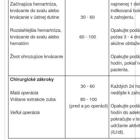
Začínajúca hemartróza,
najmenej 1 deň
krvácanie do svalu alebo
indikovaná bol
krvácanie v ústnej dutine
30 ‑ 60
k zahojeniu
.
Rozsiahlejšia hemartróza,
Opakujte podáv
krvácanie do svalu alebo
60 ‑ 100
počas 3 ‑ 4 dní
hematóm
akútne obtiaž
Život ohrozujúce krvácanie
Opakujte podáv
hodín, pokiaľ 
pacienta.
Chirurgické zákroky
30 ‑ 60
Každých 24 ho
Malá operácia
nedôjde k zaho
Vrátane extrakcie zuba
80 ‑ 100
(
pred a po operácii
)
Opakujte podáv
Veľká operácia
hodín do adek
pokračujte v te
udržanie aktiv
(IU/dl).