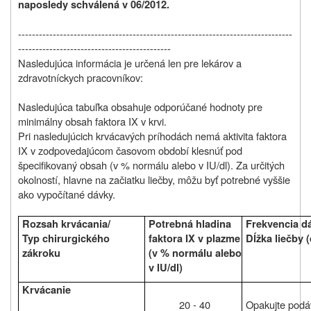
naposledy schválená v 06/2012.
-------------------------------------------------------------------------------
--------------------------------------------
Nasledujúca informácia je určená len pre lekárov a
zdravotníckych pracovníkov:
Nasledujúca tabuľka obsahuje odporúčané hodnoty pre
minimálny obsah faktora IX v krvi.
Pri nasledujúcich krvácavých príhodách nemá aktivita faktora
IX v zodpovedajúcom časovom období klesnúť pod
špecifikovaný obsah (v % normálu alebo v IU/dl). Za určitých
okolností, hlavne na začiatku liečby, môžu byť potrebné vyššie
ako vypočítané dávky.
Rozsah krvácania/
Potrebná hladina
Frekvencia dá
Typ chirurgického
faktora IX v plazme
Dĺžka liečby (
zákroku
(v % normálu alebo
v IU/dl)
Krvácanie
20 ‑ 40
Opakujte podá