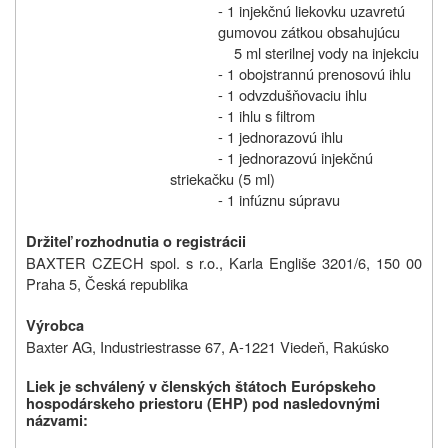
- 1 injekčnú liekovku uzavretú
gumovou zátkou obsahujúcu
5 ml sterilnej vody na injekciu
- 1 obojstrannú prenosovú ihlu
- 1 odvzdušňovaciu ihlu
- 1 ihlu s filtrom
- 1 jednorazovú ihlu
- 1 jednorazovú injekčnú
striekačku (5 ml)
- 1 infúznu súpravu
Držiteľ rozhodnutia o registrácii
BAXTER CZECH spol. s r.o., Karla Engliše 3201/6, 150 00
Praha 5, Česká republika
Výrobca
Baxter AG, Industriestrasse 67, A-1221 Viedeň, Rakúsko
Liek je schválený v členských štátoch Európskeho
hospodárskeho priestoru (EHP) pod nasledovnými
názvami
: