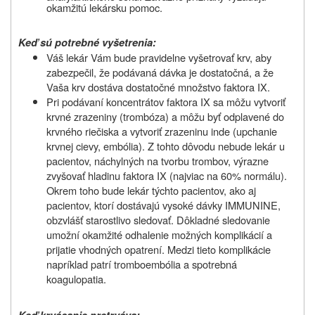
okamžitú lekársku pomoc.
Keď sú potrebné vyšetrenia:
Váš lekár Vám bude pravidelne vyšetrovať krv, aby
zabezpečil, že podávaná dávka je dostatočná, a že
Vaša krv dostáva dostatočné množstvo faktora IX.
Pri podávaní koncentrátov faktora IX sa môžu vytvoriť
krvné zrazeniny (trombóza) a môžu byť odplavené do
krvného riečiska a vytvoriť zrazeninu inde (upchanie
krvnej cievy, embólia). Z tohto dôvodu nebude lekár u
pacientov, náchylných na tvorbu trombov, výrazne
zvyšovať hladinu faktora IX (najviac na 60% normálu).
Okrem toho bude lekár týchto pacientov, ako aj
pacientov, ktorí dostávajú vysoké dávky IMMUNINE,
obzvlášť starostlivo sledovať. Dôkladné sledovanie
umožní okamžité odhalenie možných komplikácií a
prijatie vhodných opatrení. Medzi tieto komplikácie
napríklad patrí tromboembólia a spotrebná
koagulopatia.