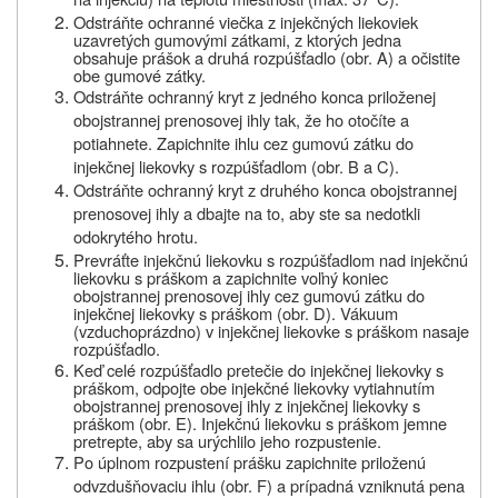
Odstráňte ochranné viečka z injekčných liekoviek
uzavretých gumovými zátkami, z ktorých jedna
obsahuje prášok a druhá rozpúšťadlo (obr.
A) a očistite
obe gumové zátky.
Odstráňte ochranný kryt z jedného konca priloženej
obojstrannej prenosovej ihly tak, že ho otočíte a
potiahnete. Zapichnite ihlu cez gumovú zátku do
injekčnej liekovky s rozpúšťadlom (obr. B a C).
Odstráňte ochranný kryt z druhého konca obojstrannej
prenosovej ihly a dbajte na to, aby ste sa nedotkli
odokrytého hrotu.
Prevráťte injekčnú liekovku s rozpúšťadlom nad injekčnú
liekovku s práškom a zapichnite voľný koniec
obojstrannej prenosovej ihly cez gumovú zátku do
injekčnej liekovky s práškom (obr.
D). Vákuum
(vzduchoprázdno) v injekčnej liekovke s práškom nasaje
rozpúšťadlo.
Keď celé rozpúšťadlo pretečie do injekčnej liekovky s
práškom, odpojte obe injekčné liekovky vytiahnutím
obojstrannej prenosovej ihly z injekčnej liekovky s
práškom (obr.
E). Injekčnú liekovku s práškom jemne
pretrepte, aby sa urýchlilo jeho rozpustenie.
Po úplnom rozpustení prášku zapichnite priloženú
odvzdušňovaciu ihlu (obr. F) a prípadná vzniknutá pena