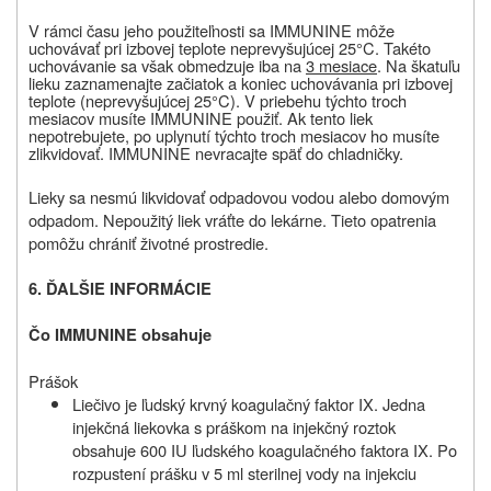
V rámci času jeho použiteľnosti sa IMMUNINE môže
uchovávať pri izbovej teplote neprevyšujúcej 25°C. Takéto
uchovávanie sa však obmedzuje iba na
3 mesiace
. Na škatuľu
lieku zaznamenajte začiatok a koniec uchovávania pri izbovej
teplote (neprevyšujúcej 25°C). V priebehu týchto troch
mesiacov musíte IMMUNINE použiť. Ak tento liek
nepotrebujete, po uplynutí týchto troch mesiacov ho musíte
zlikvidovať. IMMUNINE nevracajte späť do chladničky.
Lieky sa nesmú likvidovať odpadovou vodou alebo domovým
odpadom. Nepoužitý liek vráťte do lekárne. Tieto opatrenia
pomôžu chrániť životné prostredie.
6. ĎALŠIE INFORMÁCIE
Čo IMMUNINE obsahuje
Prášok
Liečivo je ľudský krvný koagulačný faktor IX. Jedna
injekčná liekovka s práškom na injekčný roztok
obsahuje 600 IU ľudského koagulačného faktora IX
.
Po
rozpustení prášku v 5 ml sterilnej vody na injekciu