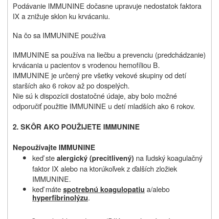
Podávanie IMMUNINE dočasne upravuje nedostatok faktora
IX a znižuje sklon ku krvácaniu.
Na čo sa IMMUNINE používa
IMMUNINE sa používa na liečbu a prevenciu (predchádzanie)
krvácania u pacientov s vrodenou hemofíliou B.
IMMUNINE je určený pre všetky vekové skupiny od detí
starších ako 6 rokov až po dospelých.
Nie sú k dispozícii dostatočné údaje, aby bolo možné
odporučiť použitie IMMUNINE u detí mladších ako 6 rokov.
2.
SKÔR AKO POUŽIJETE IMMUNINE
Nepoužívajte IMMUNINE
keď ste
na ľudský koagulačný
alergický (precitlivený)
faktor IX alebo na ktorúkoľvek z ďalších zložiek
IMMUNINE.
keď máte
a/alebo
spotrebnú koagulopatiu
.
hyperfibrinolýzu