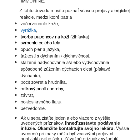
IMMUNINE.
Z tohto dôvodu musíte poznať včasné prejavy alergickej
reakcie, medzi ktoré patria
začervenanie kože,
vyrážka
,
tvorba pupencov na koži
(žihľavka),
svrbenie celého tela,
opuch pier a jazyka,
ťažkosti s dýchaním / dýchavičnosť,
sťažené nadychovanie a/alebo vydychovanie
spôsobené zúžením dýchacích ciest (pískavé
dýchanie),
pocit zovretia hrudníka,
celkový pocit choroby,
závrat,
pokles krvného tlaku,
bezvedomie.
Ak u seba zistíte jeden alebo viacero z vyššie
uvedených príznakov,
ihneď zastavte podávanie
Vyššie
infúzie
. Okamžite kontaktujte svojho lekára.
uvedené príznaky môžu byť včasnými prejavmi
anafylaktického šoku. Závažné príznaky vyžadujú