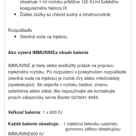
obsahuje 1 ml roztoku približne 120 IU/ml ľudského
koagulačného faktora IX
.
Ďalšie zložky sú chlorid sodný a trinátriumcitrát.
Rozpúšťadlo
Sterilná voda na injekciu.
Ako vyzerá IMMUNINE
a obsah balenia
IMMUNINE je biely alebo svetložltý prášok na prípravu
injekčného roztoku. Po rozpustení v poskytnutom rozpúšťadle
(sterilná voda na injekciu) je roztok číry alebo mliečnobiely
(opaleskujúci). Ak objavíte v roztoku častice, zmenu
zafarbenia alebo zákal, like nepoužívajte ale kontaktujte
prosím zákaznícky servis Baxter 02/5941 8455.
: 1 x 600 IU
Veľkosť balenia
- 1 injekčnú liekovku uzavretú
Každé balenie obsahuje:
gumovou zátkou obsahujúcu
IMMUNINE
600 IU