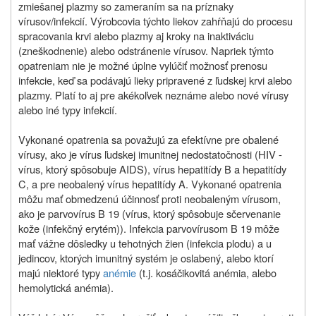
zmiešanej plazmy so zameraním sa na príznaky
vírusov/infekcií. Výrobcovia týchto liekov zahŕňajú do procesu
spracovania krvi alebo plazmy aj kroky na inaktiváciu
(zneškodnenie) alebo odstránenie vírusov. Napriek týmto
opatreniam nie je možné úplne vylúčiť možnosť prenosu
infekcie, keď sa podávajú lieky pripravené z ľudskej krvi alebo
plazmy. Platí to aj pre akékoľvek neznáme alebo nové vírusy
alebo iné typy infekcií.
Vykonané opatrenia sa považujú za efektívne pre obalené
vírusy, ako je vírus ľudskej imunitnej nedostatočnosti (HIV ‑
vírus, ktorý spôsobuje AIDS), vírus hepatitídy B a hepatitídy
C, a pre neobalený vírus hepatitídy A. Vykonané opatrenia
môžu mať obmedzenú účinnosť proti neobaleným vírusom,
ako je parvovírus B 19 (vírus, ktorý spôsobuje sčervenanie
kože (infekčný erytém)). Infekcia parvovírusom B 19 môže
mať vážne dôsledky u tehotných žien (infekcia plodu) a u
jedincov, ktorých imunitný systém je oslabený, alebo ktorí
majú niektoré typy
anémie
(t.j. kosáčikovitá anémia, alebo
hemolytická anémia).