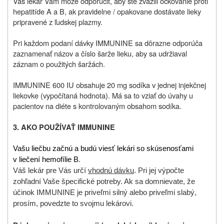
Váš lekár Vám môže odporučiť, aby ste zvážili očkovanie proti
hepatitíde A a B, ak pravidelne / opakovane dostávate lieky
pripravené z ľudskej plazmy.
Pri každom podaní dávky IMMUNINE sa dôrazne odporúča
zaznamenať názov a číslo šarže lieku, aby sa udržiaval
záznam o použitých šaržách.
IMMUNINE 600 IU obsahuje 20 mg sodíka v jednej injekčnej
liekovke (vypočítaná hodnota). Má sa to vziať do úvahy u
pacientov na diéte s kontrolovaným obsahom sodíka.
3.
AKO POUŽÍVAŤ IMMUNINE
Vašu liečbu začnú a budú viesť lekári so skúsenosťami
v liečení hemofílie B
.
Váš lekár pre Vás určí
vhodnú dávku
. Pri jej výpočte
zohľadní Vaše špecifické potreby. Ak sa domnievate, že
účinok IMMUNINE je priveľmi silný alebo priveľmi slabý,
prosím, povedzte to svojmu lekárovi.