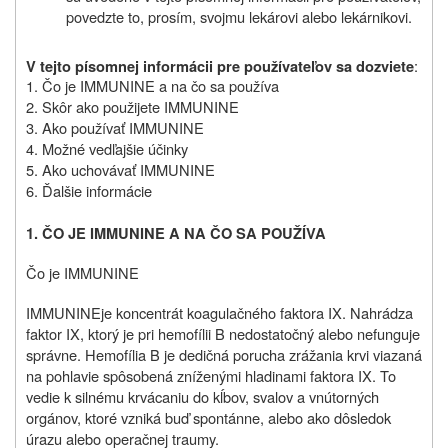
povedzte to, prosím, svojmu lekárovi alebo lekárnikovi.
:
V tejto písomnej informácii pre používateľov sa dozviete
1. Čo je IMMUNINE a na čo sa používa
2. Skôr ako použijete IMMUNINE
3. Ako používať IMMUNINE
4. Možné vedľajšie účinky
5. Ako uchovávať IMMUNINE
6. Ďalšie informácie
1.
ČO JE IMMUNINE A NA ČO SA POUŽÍVA
Čo je IMMUNINE
IMMUNINE
je koncentrát koagulačného faktora IX. Nahrádza
faktor IX, ktorý je pri hemofílii B nedostatočný alebo nefunguje
správne. Hemofília B je dedičná porucha zrážania krvi viazaná
na pohlavie spôsobená zníženými hladinami faktora IX. To
vedie k silnému krvácaniu do kĺbov, svalov a vnútorných
orgánov,
ktoré vzniká buď spontánne, alebo ako dôsledok
úrazu alebo operačnej traumy
.