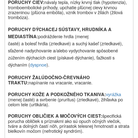
návaly tepla, nízky krvný tlak (hypotenzia),
PORUCHY CIEV:
tromboembolické príhody, upchatie pľúcnej cievy krvnou
zrazeninou (pľúcna embólia), vznik trombov v žilách (žilová
trombóza).
PORUCHY DÝCHACEJ SÚSTAVY, HRUDNÍKA A
podráždenie hrdla (menej
MEDIASTÍNA
:
časté) a bolesť hrdla (zriedkavé) a suchý kašeľ (zriedkavé),
sťažené nadychovanie a/alebo vydychovanie spôsobené
zúžením dýchacích ciest (pískavé dýchanie), ťažkosti s
dýchaním (
dyspnoe
).
PORUCHY ŽALÚDOČNO-ČREVNÁHO
napínanie na vracanie, vracanie.
TRAKTU
:
vyrážka
PORUCHY KOŽE A PODKOŽNÉHO TKANIVA
:
(menej časté)
a svrbenie (pruritus)
(zriedkavé)
, žihľavka po
celom tele (urtikária).
špecifická
PORUCHY OBLIČIEK A MOČOVÝCH CIEST
:
porucha obličiek s príznakmi ako sú opuch očných viečok,
tváre a dolných častí nôh, prírastok telesnej hmotnosti a strata
bielkovín močom (nefrotický syndróm).