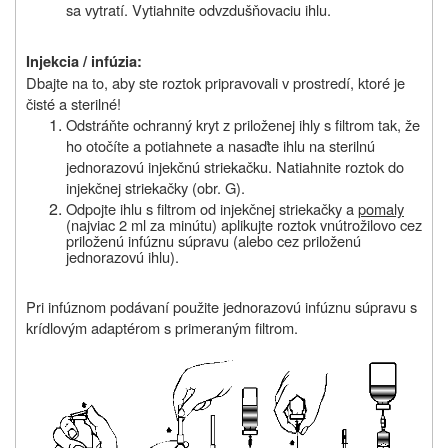
sa vytratí. Vytiahnite odvzdušňovaciu ihlu.
Injekcia / infúzia:
Dbajte na to, aby ste roztok pripravovali v prostredí, ktoré je
čisté a sterilné!
Odstráňte ochranný kryt z priloženej ihly s filtrom tak, že
ho otočíte a potiahnete a nasaďte ihlu na sterilnú
jednorazovú injekčnú striekačku. Natiahnite roztok do
injekčnej striekačky (obr.
G).
Odpojte ihlu s filtrom od injekčnej striekačky a
pomaly
(najviac 2 ml za minútu) aplikujte roztok vnútrožilovo cez
priloženú infúznu súpravu (alebo cez priloženú
jednorazovú ihlu).
Pri infúznom podávaní použite jednorazovú infúznu súpravu s
krídlovým adaptérom s primeraným filtrom.