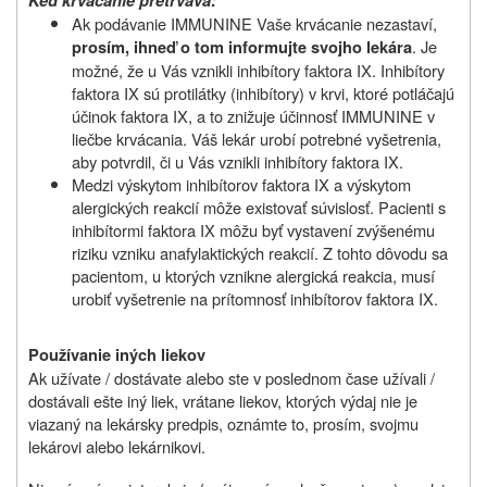
Keď krvácanie pretrváva:
Ak podávanie IMMUNINE Vaše krvácanie nezastaví,
. Je
prosím, ihneď o tom informujte svojho lekára
možné, že u Vás vznikli inhibítory faktora IX. Inhibítory
faktora IX sú protilátky (inhibítory) v krvi, ktoré potláčajú
účinok faktora IX, a to znižuje účinnosť IMMUNINE v
liečbe krvácania. Váš lekár urobí potrebné vyšetrenia,
aby potvrdil, či u Vás vznikli inhibítory faktora IX.
Medzi výskytom inhibítorov faktora IX a výskytom
alergických reakcií môže existovať súvislosť. Pacienti s
inhibítormi faktora IX môžu byť vystavení zvýšenému
riziku vzniku anafylaktických reakcií. Z tohto dôvodu sa
pacientom, u ktorých vznikne alergická reakcia, musí
urobiť vyšetrenie na prítomnosť inhibítorov faktora IX.
Používanie iných liekov
Ak užívate / dostávate alebo ste v poslednom čase užívali /
dostávali ešte iný liek, vrátane liekov, ktorých výdaj nie je
viazaný na lekársky predpis, oznámte to, prosím, svojmu
lekárovi alebo lekárnikovi.