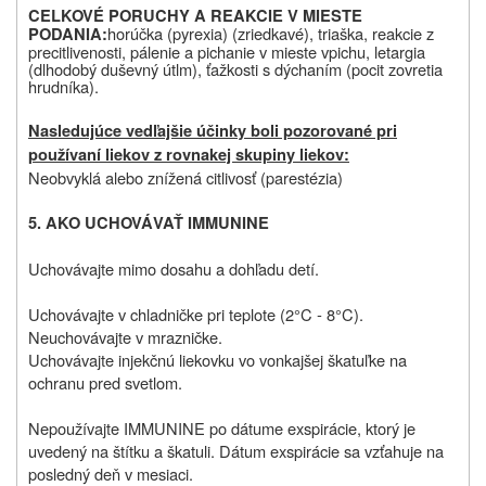
CELKOVÉ PORUCHY A REAKCIE V MIESTE
horúčka (pyrexia) (zriedkavé), triaška, reakcie z
PODANIA
:
precitlivenosti, pálenie a pichanie v mieste vpichu, letargia
(dlhodobý duševný útlm), ťažkosti s dýchaním (pocit zovretia
hrudníka).
Nasledujúce vedľajšie účinky boli pozorované pri
používaní liekov z rovnakej skupiny liekov:
Neobvyklá alebo znížená citlivosť (parestézia)
5. AKO UCHOVÁVAŤ IMMUNINE
Uchovávajte mimo dosahu a dohľadu detí.
Uchovávajte v chladničke pri teplote (2°C ‑ 8°C).
Neuchovávajte v mrazničke.
Uchovávajte injekčnú liekovku vo vonkajšej škatuľke na
ochranu pred svetlom.
Nepoužívajte IMMUNINE po dátume exspirácie, ktorý je
uvedený na štítku a škatuli. Dátum exspirácie sa vzťahuje na
posledný deň v mesiaci.