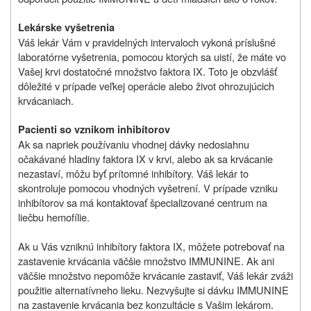
Lekárske vyšetrenia
Váš lekár Vám v pravidelných intervaloch vykoná príslušné
laboratórne vyšetrenia, pomocou ktorých sa uistí, že máte vo
Vašej krvi dostatočné množstvo faktora IX. Toto je obzvlášť
dôležité v prípade veľkej operácie alebo život ohrozujúcich
krvácaniach.
Pacienti so vznikom inhibítorov
Ak sa napriek používaniu vhodnej dávky nedosiahnu
očakávané hladiny faktora IX v krvi, alebo ak sa krvácanie
nezastaví, môžu byť prítomné inhibítory. Váš lekár to
skontroluje pomocou vhodných vyšetrení
. V prípade vzniku
inhibítorov sa má kontaktovať špecializované centrum na
liečbu hemofílie.
Ak u Vás vzniknú inhibítory faktora IX, môžete potrebovať na
zastavenie krvácania väčšie množstvo IMMUNINE. Ak ani
väčšie množstvo nepomôže krvácanie zastaviť, Váš lekár zváži
použitie alternatívneho lieku. Nezvyšujte si dávku IMMUNINE
na zastavenie krvácania bez konzultácie s Vašim lekárom.