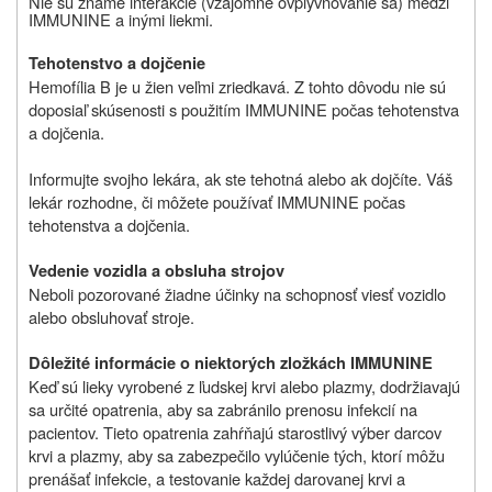
Nie sú známe interakcie (vzájomné ovplyvňovanie sa) medzi
IMMUNINE
a inými liekmi.
Tehotenstvo a dojčenie
Hemofília B je u žien veľmi zriedkavá. Z tohto dôvodu nie sú
doposiaľ skúsenosti s použitím IMMUNINE počas tehotenstva
a dojčenia.
Informujte svojho lekára, ak ste tehotná alebo ak dojčíte. Váš
lekár rozhodne, či môžete používať IMMUNINE počas
tehotenstva a dojčenia.
Vedenie vozidla a obsluha strojov
Neboli pozorované žiadne účinky na schopnosť viesť vozidlo
alebo obsluhovať stroje.
Dôležité informácie o niektorých zložkách IMMUNINE
Keď sú lieky vyrobené z ľudskej krvi alebo plazmy, dodržiavajú
sa určité opatrenia, aby sa zabránilo prenosu infekcií na
pacientov. Tieto opatrenia zahŕňajú starostlivý výber darcov
krvi a plazmy, aby sa zabezpečilo vylúčenie tých, ktorí môžu
prenášať infekcie, a testovanie každej darovanej krvi a