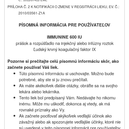
PRÍLOHA Č. 2 K NOTIFIKÁCII O ZMENE V REGSITRÁCII LIEKU, EV. Č.:
2010/03561-Z1A
PÍSOMNÁ INFORMÁCIA PRE POUŽÍVATEĽOV
IMMUNINE 600 IU
p
rášok a rozpúšťadlo na injekčný alebo infúzny roztok
Ľudský krvný koagulačný faktor
IX
Pozorne si prečítajte celú písomnú informáciu skôr, ako
začnete používať Váš liek.
Túto písomnú informáciu si uschovajte. Možno bude
potrebné, aby ste si ju znovu prečítali.
Ak máte akékoľvek ďalšie otázky, obráťte sa na svojho
lekára alebo lekárnika.
Tento liek bol predpísaný Vám. Nedávajte ho nikomu
inému. Môže mu uškodiť, dokonca aj vtedy, ak má
rovnaké príznaky ako Vy.
Ak začnete pociťovať akýkoľvek vedľajší účinok ako
závažný alebo ak spozorujete vedľajšie účinky, ktoré nie
sú uvedené v tejto písomnej informácii pre používateľov,