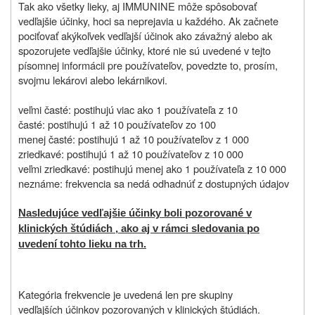
Tak ako všetky lieky, aj IMMUNINE môže spôsobovať
vedľajšie účinky, hoci sa neprejavia u každého. Ak začnete
pociťovať akýkoľvek vedľajší účinok ako závažný alebo ak
spozorujete vedľajšie účinky, ktoré nie sú uvedené v tejto
písomnej informácii pre používateľov, povedzte to, prosím,
svojmu lekárovi alebo lekárnikovi.
veľmi časté: postihujú viac ako 1 používateľa z 10
časté: postihujú 1 až 10 používateľov zo 100
menej časté: postihujú 1 až 10 používateľov z 1 000
zriedkavé: postihujú 1 až 10 používateľov z 10 000
veľmi zriedkavé: postihujú menej ako 1 používateľa z 10 000
neznáme: frekvencia sa nedá odhadnúť z dostupných údajov
Nasledujúce vedľajšie účinky boli pozorované v
klinických štúdiách , ako aj v rámci sledovania po
uvedení tohto lieku na trh.
Kategória frekvencie je uvedená len pre skupiny
vedľajších účinkov pozorovaných v klinických štúdiách.