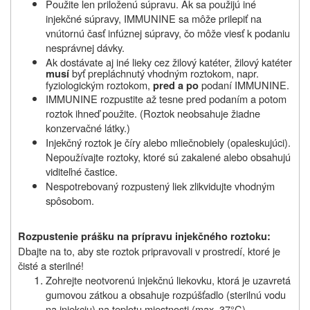
Použite len priloženú súpravu. Ak sa použijú iné
injekčné súpravy, IMMUNINE sa môže prilepiť na
vnútornú časť infúznej súpravy, čo môže viesť k podaniu
nesprávnej dávky.
Ak dostávate aj iné lieky cez žilový katéter, žilový katéter
byť prepláchnutý vhodným roztokom, napr.
musí
fyziologickým roztokom,
podaní IMMUNINE.
pred a po
IMMUNINE rozpustite až tesne pred podaním a potom
roztok ihneď použite. (Roztok neobsahuje žiadne
konzervačné látky.)
Injekčný roztok je číry alebo mliečnobiely (opaleskujúci).
Nepoužívajte roztoky, ktoré sú zakalené alebo obsahujú
viditeľné častice.
Nespotrebovaný rozpustený liek zlikvidujte vhodným
spôsobom.
Rozpustenie prášku na prípravu injekčného roztoku:
Dbajte na to, aby ste roztok pripravovali v prostredí, ktoré je
čisté a sterilné!
Zohrejte neotvorenú injekčnú liekovku, ktorá je uzavretá
gumovou zátkou a obsahuje rozpúšťadlo (sterilnú vodu
na injekciu) na teplotu miestnosti (max. 37°C).