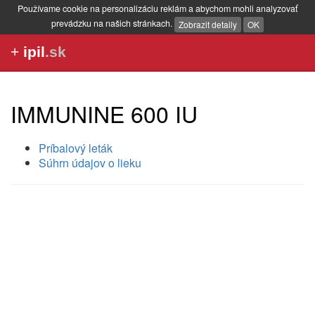
Používame cookie na personalizáciu reklám a abychom mohli analyzovať
prevádzku na našich stránkach.
Zobrazit detaily
OK
+
ipil
.sk
IMMUNINE 600 IU
Príbalový leták
Súhrn údajov o lieku