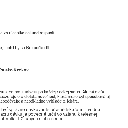
sa za niekoľko sekúnd rozpustí.
ké, mohli by sa tým poškodiť.
ím ako 6 rokov.
etu a potom 1 tabletu po každej riedkej stolici. Ak má dieťa
spozorujete u dieťaťa nevoľnosť, ktorá môže byť spôsobená aj
 nepodávajte a neodkladne vyhľadajte lekára.
sí byť správne dávkovanie určené lekárom. Úvodná
aciu dávku je potrebné určiť vo vzťahu k telesnej
iahnutia 1-2 tuhých stolíc denne.