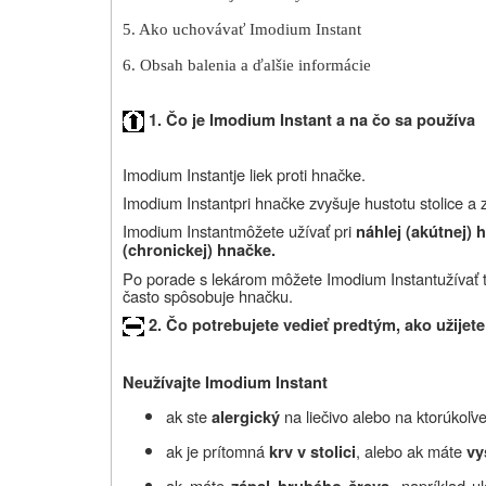
5. Ako uchovávať Imodium Instant
6. Obsah balenia a ďalšie informácie
1. Č
o je
I
modium Instant a na čo sa používa
Imodium
Instant
je liek proti hnačke.
Imodium
Instant
pri hnačke zvyšuje hustotu stolice a z
Imodium
Instant
môžete užívať pri
náhlej (akútnej) 
(chronickej) hnačke.
Po porade s lekárom môžete Imodium
Instant
užívať 
často spôsobuje hnačku.
2. Čo potrebujete vedieť predtým, ako užijet
Neužívajte Imodium Instant
ak ste
na liečivo alebo na ktorúkoľve
alergický
ak je prítomná
, alebo ak máte
krv v stolici
vy
ak máte
, napríklad u