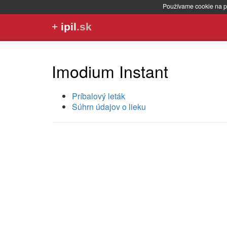
Používame cookie na p
+
ipil
.sk
Imodium Instant
Príbalový leták
Súhrn údajov o lieku