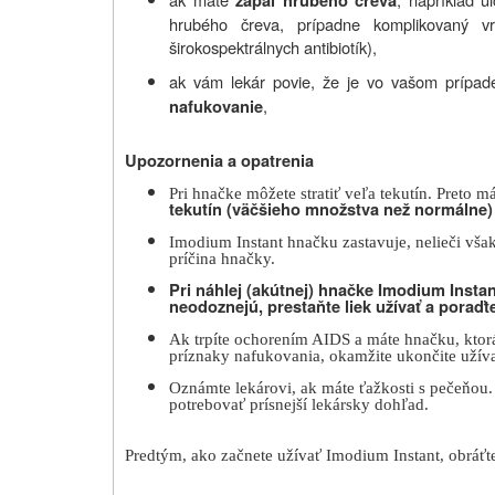
zápal hrubého čreva
hrubého čreva, prípadne komplikovaný vr
širokospektrálnych antibiotík),
ak vám lekár povie, že je vo vašom prípad
,
nafukovanie
Upozornenia a opatrenia
Pri hnačke môžete stratiť veľa tekutín. Preto m
tekutín
(väčšieho množstva než normálne)
Imodium
Instant
hnačku zastavuje, nelieči však
príčina hnačky.
Pri náhlej (akútnej) hnačke Imodium Instan
neodoznejú,
prestaňte liek užívať
a poraďt
Ak trpíte ochorením AIDS a máte hnačku, ktor
príznaky nafukovania, okamžite ukončite užív
Oznámte lekárovi, ak máte ťažkosti s pečeňou
potrebovať prísnejší lekársky dohľad.
Predtým, ako začnete užívať Imodium Instant, obráťte