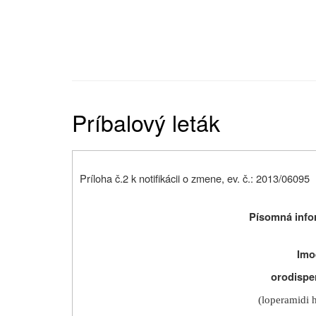
Príbalový leták
Príloha č.2 k notifikácii o zmene, ev. č.: 2013/06095
Písomná infor
Imo
orodispe
(loperamidi 