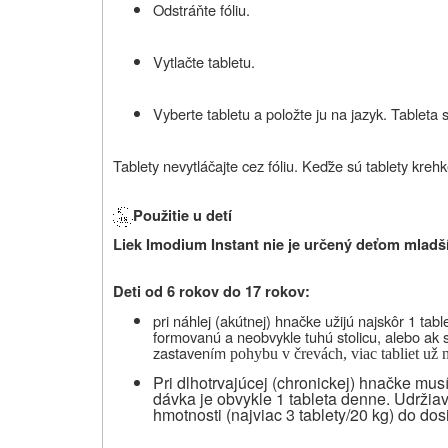
Odstráňte fóliu.
Vytlačte tabletu.
Vyberte tabletu a položte ju na jazyk. Tableta 
Tablety nevytláčajte cez fóliu. Keďže sú tablety kreh
Použitie u detí
Liek Imodium Instant nie je určený deťom mladš
Deti od 6 rokov do 17 rokov:
pri náhlej (akútnej) hnačke užijú najskôr 1 tabl
formovanú a neobvykle tuhú stolicu, alebo ak 
zastavením
pohybu v črevách, viac tabliet už
Pri dlhotrvajúcej (chronickej) hnačke mu
dávka je obvykle 1 tableta denne. Udržiav
hmotnosti (najviac 3 tablety/20 kg) do dos