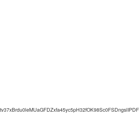
Ntv37xBrdu0leMUaGFDZxfa45yc5pH32fOK98Sc0FSDngslIP