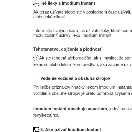
Iné lieky a Imodium Instant
Ak teraz užívate alebo ste v poslednom čase užívali,
alebo lekárnikovi.
Informujte svojho lekára, ak užívate lieky, ktoré spom
môžu zosilniť účinky lieku Imodium
Instant
.
Tehotenstvo, dojčenie a plodnosť
Ak ste tehotná alebo dojčíte, ak si myslíte, že st
lekárom alebo lekárnikom predtým, ako začnete užívať
Vedenie vozidiel a obsluha strojov
Pri liečbe príznakov hnačky liekom Imodium
Instant
s
vozidiel a obsluhe strojov je preto potrebná zvýšená 
, jedná sa o 
Imodium Instant obsahuje aspartám
fenylketoúriou.
3.
Ako užívať Imodium Instant