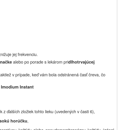
nižuje jej frekvenciu.
alebo po porade s lekárom pri
hnačke
dlhotrvajúcej
taktiež v prípade, keď vám bola odstránená časť čreva, čo
e Imodium Instant
k z ďalších zložiek tohto lieku (uvedených v časti 6),
,
sokú horúčku
lceratívnu kolitídu alebo pseudomembranóznu kolitídu (zápal