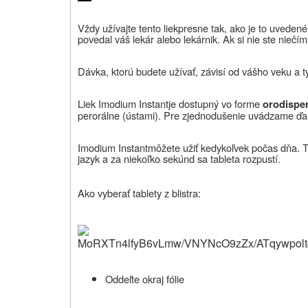
Vždy užívajte
tento liek
presne tak, ako je to uvedené
povedal váš lekár
alebo lekárnik
. Ak si nie ste niečím
Dávka, ktorú budete užívať, závisí od vášho veku a 
Liek Imodium
Instant
je dostupný vo forme
orodispe
perorálne (ústami). Pre zjednodušenie uvádzame ďale
Imodium
Instant
môžete užiť kedykoľvek počas dňa. Ta
jazyk a za niekoľko sekúnd sa tableta rozpustí.
Ako vyberať tablety z blistra:
MoRXTn4lfyB6vLmw/VNYNcO9zZx/ATqywpol
Oddeľte okraj fólie