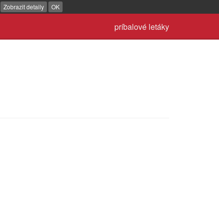
.
Zobrazit detaily
OK
príbalové letáky