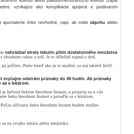
edmi, vznikajúci ako komplikácia spojená s podávaním
e spomalenie čriev nevhodné, napr. ak máte
alebo
zápchu
nahrádzať straty tekutín pitím dostatočného množstva
áte
s obsahom cukru a solí. Je to dôležité najmä u detí.
 jej príčinu. Preto hneď ako je to možné, sa má taktiež liečiť
t zvyčajne odstráni príznaky do 48 hodín. Ak príznaky
e sa s lekárom.
á je liečená liekom Imodium
Instant
, a prejavia sa u vás
anie lieku Imodium
Instant
a poraďte sa s lekárom.
. Počas užívania lieku Imodium
Instant
budete možno
 sa na svojho lekára alebo lekárnika.