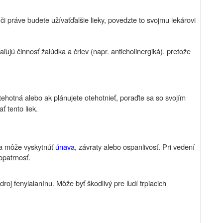
 či práve budete užívať
ďalšie lieky, povedzte to svojmu lekárovi
aľujú činnosť žalúdka a čriev (napr. anticholinergiká), pretože
e tehotná alebo ak plánujete otehotnieť, poraďte sa so svojím
 tento liek.
a môže vyskytnúť
únava
, závraty alebo ospanlivosť. Pri vedení
opatrnosť.
zdroj fenylalanínu. Môže byť škodlivý pre ľudí trpiacich