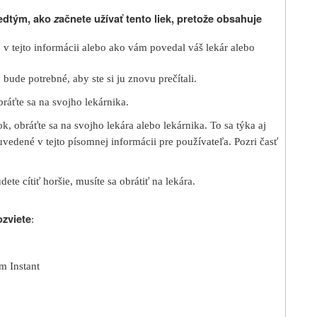
edtým, ako
z
ačnete užívať
tento liek
, pretože obsahuje
é v tejto informácii alebo ako vám povedal váš lekár alebo
ude potrebné, aby ste si ju znovu prečítali.
ráťte sa na svojho lekárnika.
ok
, obráťte sa na svojho lekára alebo lekárnika. To sa týka aj
 uvedené v tejto písomnej informácii pre používateľa. Pozri časť
ete cítiť horšie, musíte sa obrátiť na lekára.
ozviete
:
m Instant