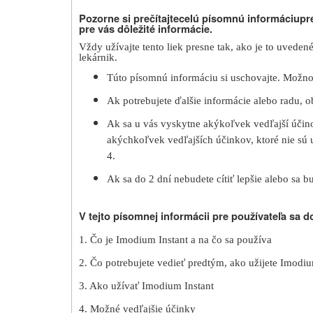
Pozorne si prečítajte
celú písomnú informáciu
pr
pre vás dôležité informácie.
Vždy užívajte tento liek presne tak, ako je to uveden
lekárnik
.
Túto písomnú informáciu si uschovajte. Možno b
Ak potrebujete ďalšie informácie alebo radu, ob
Ak
sa u vás vyskytne
akýkoľvek vedľajší účin
akýchkoľvek vedľajších účinkov,
ktoré nie sú
4.
Ak sa do 2 dní nebudete cítiť lepšie alebo sa bud
V tejto písomnej informácii pre používateľa sa d
1. Čo je Imodium Instant a na čo sa používa
2. Čo potrebujete vedieť predtým, ako užijete Imodiu
3. Ako užívať Imodium Instant
4. Možné vedľajšie účinky