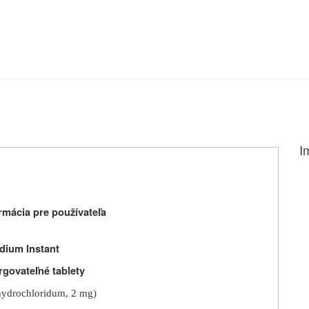
I
mácia pre používateľa
dium Instant
rgovateľné tablety
hydrochloridum, 2 mg)