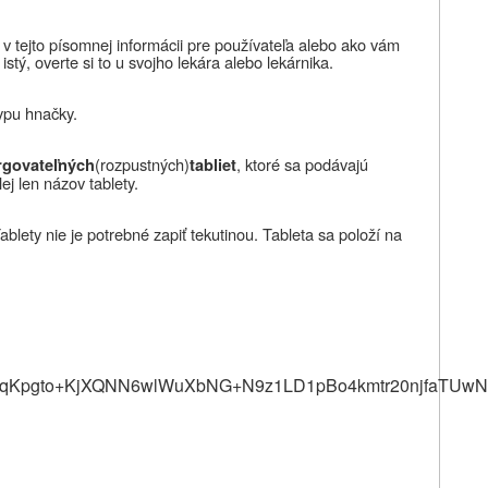
 v tejto písomnej informácii pre používateľa alebo ako vám
 istý, overte si to u svojho lekára alebo lekárnika.
typu hnačky.
(rozpustných)
, ktoré sa podávajú
rgovateľných
tabliet
j len názov tablety.
blety nie je potrebné zapiť tekutinou. Tableta sa položí na
tqKpgto+KjXQNN6wlWuXbNG+N9z1LD1pBo4kmtr20njfaTUw