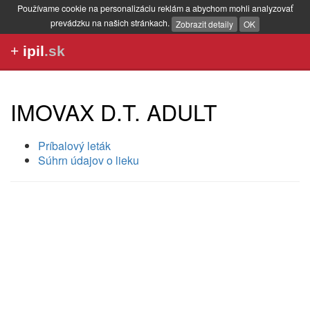
Používame cookie na personalizáciu reklám a abychom mohli analyzovať
prevádzku na našich stránkach.
Zobrazit detaily
OK
+
ipil
.sk
IMOVAX D.T. ADULT
Príbalový leták
Súhrn údajov o lieku