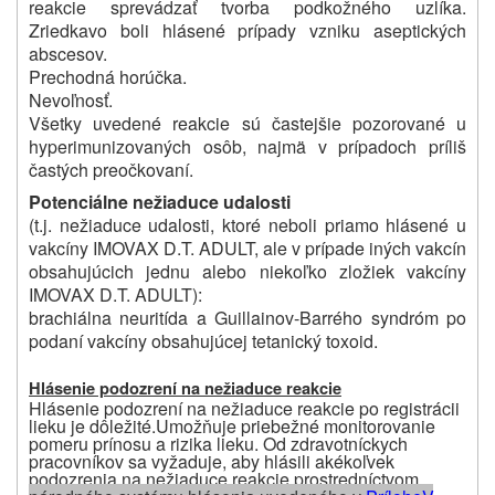
reakcie sprevádzať tvorba podkožného uzlíka.
Zriedkavo boli hlásené prípady vzniku aseptických
abscesov.
Prechodná horúčka.
Nevoľnosť.
Všetky uvedené reakcie sú častejšie pozorované u
hyperimunizovaných osôb, najmä v prípadoch príliš
častých preočkovaní.
Potenciálne nežiaduce udalosti
(t.j. nežiaduce udalosti, ktoré neboli priamo hlásené u
vakcíny IMOVAX D.T. ADULT, ale v prípade iných vakcín
obsahujúcich jednu alebo niekoľko zložiek vakcíny
IMOVAX D.T. ADULT):
brachiálna neuritída a Guillainov-Barrého syndróm po
podaní vakcíny obsahujúcej tetanický toxoid.
Hlásenie podozrení na nežiaduce reakcie
Hlásenie podozrení na nežiaduce reakcie po registrácii
lieku je dôležité.Umožňuje priebežné monitorovanie
pomeru prínosu
a
rizika lieku.
Od
zdravotníckych
pracovníkov sa vyžaduje, aby hlásili akékoľvek
podozrenia na nežiaduce reakcie prostredníctvom