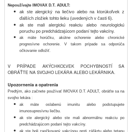
Nepoužívajte IMOVAX D.T. ADULT:
ak ste alergický na liečivo alebo na ktorúkoľvek z
ďalších zložiek tohto lieku
(
uveden
ých v časti 6
).
ak ste mali alergickú reakciu alebo neurologickú
poruchu po predchádzajúcom podaní tejto vakcíny.
ak máte horúčku, akútne ochorenie alebo chronické
progresívne ochorenie. V takom prípade sa odporúča
očkovanie odložiť.
V PRÍPADE AKÝCHKOĽVEK POCHYBNOSTÍ SA
OBRÁŤTE NA SVOJHO LEKÁRA ALEBO LEKÁRNIKA.
Upozornenia a opatrenia
Predtým, ako začnete používať IMOVAX D.T. ADULT, obráťte sa na
svojho lekára :
ak máte oslabenú imunitu alebo podstupujete
imunosupresívnu liečbu.
ak ste alergický alebo ste mali abnormálnu reakciu po
predchádzajúcom podaní tejto vakcíny.
ak ste boli zaočkovaný vakcínou proti záškrtu alebo tetanu