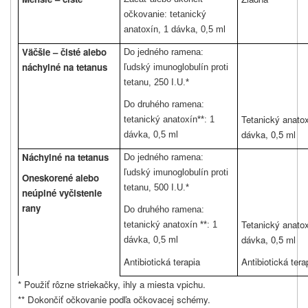
očkovanie: tetanický
anatoxín, 1 dávka, 0,5 ml
Väčšie – čisté alebo
Do jedného ramena:
náchylné na tetanus
ľudský imunoglobulín proti
tetanu, 250 I.U.*
Do druhého ramena:
Tetanický anatox
tetanický anatoxín**: 1
dávka, 0,5 ml
dávka, 0,5 ml
Náchylné na tetanus
Do jedného ramena:
ľudský imunoglobulín proti
Oneskorené alebo
tetanu, 500 I.U.*
neúplné vyčistenie
rany
Do druhého ramena:
Tetanický anatox
tetanický anatoxín **: 1
dávka, 0,5 ml
dávka, 0,5 ml
Antibiotická terapia
Antibiotická tera
* Použiť rôzne striekačky, ihly a miesta vpichu.
** Dokončiť očkovanie podľa očkovacej schémy.