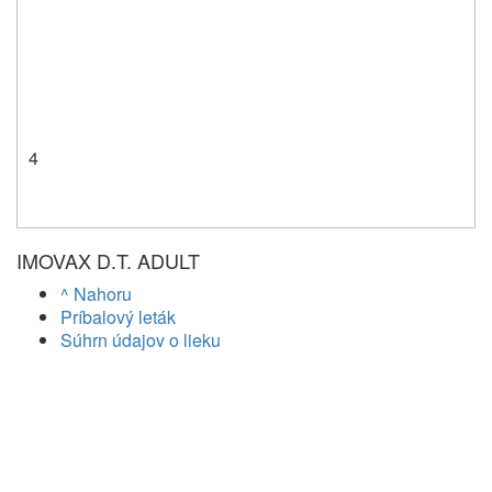
4
IMOVAX D.T. ADULT
^ Nahoru
Príbalový leták
Súhrn údajov o lieku