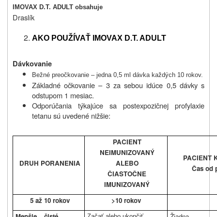
IMOVAX D.T. ADULT obsahuje
Draslík
AKO POUŽÍVAŤ IMOVAX D.T. ADULT
Dávkovanie
Bežné preočkovanie – jedna 0,5 ml dávka každých 10 rokov.
Základné očkovanie – 3 za sebou idúce 0,5 dávky s
odstupom 1 mesiac.
Odporúčania týkajúce sa postexpozičnej profylaxie
tetanu sú uvedené nižšie:
PACIENT
NEIMUNIZOVANÝ
PACIENT 
DRUH PORANENIA
ALEBO
Čas od 
ČIASTOČNE
IMUNIZOVANÝ
5 až 10 rokov
>10 rokov
Menšie – čisté
Žiadna
Začať alebo ukončiť