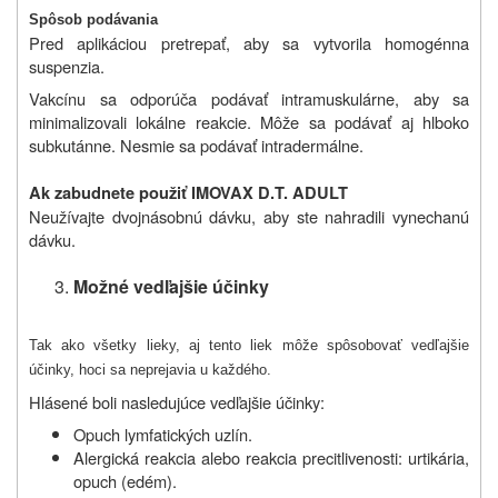
Spôsob podávania
Pred aplikáciou pretrepať, aby sa vytvorila homogénna
suspenzia.
Vakcínu sa odporúča podávať intramuskulárne, aby sa
minimalizovali lokálne reakcie. Môže sa podávať aj hlboko
subkutánne. Nesmie sa podávať intradermálne.
Ak zabudnete použiť IMOVAX D.T. ADULT
Neužívajte dvojnásobnú dávku, aby ste nahradili vynechanú
dávku.
Možné vedľajšie účinky
Tak ako všetky lieky, aj tento liek môže spôsobovať vedľajšie
účinky, hoci sa neprejavia u každého.
Hlásené boli nasledujúce vedľajšie účinky:
Opuch lymfatických uzlín.
Alergická reakcia alebo reakcia precitlivenosti: urtikária,
opuch (edém).