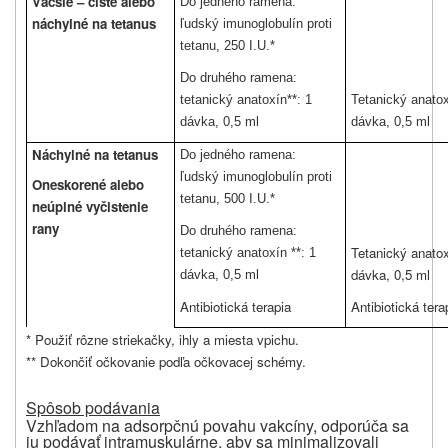
Väčšie – čisté alebo
Do jedného ramena:
náchylné na tetanus
ľudský imunoglobulín proti
tetanu, 250 I.U.*
Do druhého ramena:
tetanický anatoxín**: 1
Tetanický anatox
dávka, 0,5 ml
dávka, 0,5 ml
Náchylné na tetanus
Do jedného ramena:
ľudský imunoglobulín proti
Oneskorené alebo
tetanu, 500 I.U.*
neúplné vyčistenie
rany
Do druhého ramena:
Tetanický anatox
tetanický anatoxín **: 1
dávka, 0,5 ml
dávka, 0,5 ml
Antibiotická terapia
Antibiotická tera
* Použiť rôzne striekačky, ihly a miesta vpichu.
** Dokončiť očkovanie podľa očkovacej schémy.
Spôsob podávania
Vzhľadom na adsorpčnú povahu vakcíny, odporúča sa
ju podávať intramuskulárne, aby sa minimalizovali