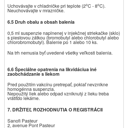
o
o
Uchovávajte v chladničke pri teplote (2
C - 8
C).
Neuchovávajte v mrazničke.
6.5 Druh obalu a obsah balenia
0,5 ml suspenzie naplnenej v injekčnej striekačke (sklo)
s piestovou zátkou (bromobutyl alebo chlorobutyl alebo
chlorobromobutyl). Balenie po 1 alebo 10 ks.
Na trh nemusia byť uvedené všetky veľkosti balenia.
6.6
Špeciálne opatrenia na likvidáciu
a iné
zaobchádzanie s liekom
Pred použitím vakcínu pretrepať, pokiaľ nevznikne
homogénna suspenzia.
Nepoužitý liek
alebo odpad vzniknutý z lieku
treba
vrátiť
do lekárne.
7. DRŽITEĽ ROZHODNUTIA O REGISTRÁCII
Sanofi Pasteur
2, avenue Pont Pasteur