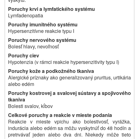
Poruchy krvi a lymfatického systému
Lymfadenopatia
Poruchy imunitného systému
Hypersenzitívne reakcie typu I
Poruchy nervového systému
Bolesť hlavy, nevoľnosť
Poruchy ciev
Hypotenzia (v rámci reakcie hypersenzitivity typu I)
Poruchy kože a podkožného tkaniva
Alergické príznaky ako generalizovaný pruritus, urtikária
alebo edém
Poruchy kostrovej a svalovej sústavy a spojivového
tkaniva
Bolesti svalov, kĺbov
Celkové poruchy a reakcie v mieste podania
Reakcie v mieste vpichu ako bolestivosť, vyrážka,
indurácia alebo edém sa môžu vyskytnúť do 48 hodín a
pretrvávať jeden alebo dva dni. Niekedy môže tieto