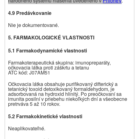
národného systému hlásenia uvedeného v
P
rílohe
V
.
4.9 Predávkovanie
Nie je dokumentované.
5. FARMAKOLOGICKÉ VLASTNOSTI
5.1 Farmakodynamické vlastnosti
Farmakoterapeutická skupina: imunopreparáty,
očkovacia látka proti záškrtu a tetanu
ATC kód: J07AM51
Očkovacia látka obsahuje purifikovaný difterický a
tetanický toxoid detoxikovaný formaldehydom, je
adsorbovaná na hydroxid hlinitý. Po preočkovaní sa
imunita posilní v priebehu niekoľkých dní a všeobecne
pretrváva 5 až 10 rokov.
5.2 Farmakokinetické vlastnosti
Neaplikovateľné.