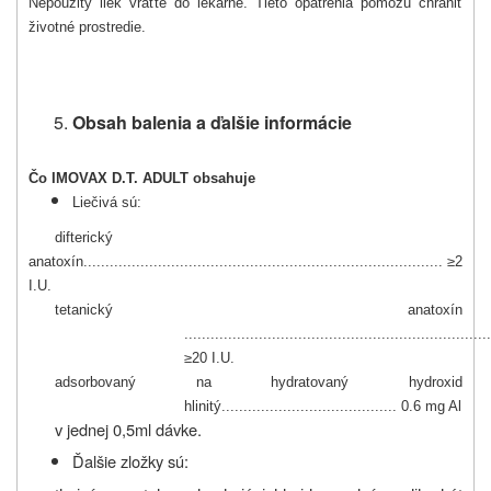
Nepoužitý liek vráťte do lekárne. Tieto opatrenia pomôžu chrániť
životné prostredie.
Obsah balenia a ďalšie informácie
Čo IMOVAX D.T. ADULT obsahuje
Liečivá sú:
difterický
anatoxín.................................................................................. ≥2
I.U.
tetanický anatoxín
......................................................................
≥20 I.U.
adsorbovaný na hydratovaný hydroxid
hlinitý........................................ 0.6 mg Al
v jednej 0,5ml dávke.
Ďalšie zložky sú: