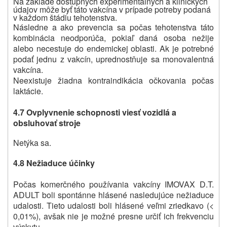
Na základe dostupných experimentálnych a klinických
údajov môže byť táto vakcína v prípade potreby podaná
v každom štádiu tehotenstva.
Následne a ako prevencia sa počas tehotenstva táto
kombinácia neodporúča, pokiaľ daná osoba nežije
alebo necestuje do endemickej oblasti. Ak je potrebné
podať jednu z vakcín, uprednostňuje sa monovalentná
vakcína.
Neexistuje žiadna kontraindikácia očkovania počas
laktácie.
4.7 Ovplyvnenie schopnosti viesť vozidlá a
obsluhovať stroje
Netýka sa.
4.8 Nežiaduce účinky
Počas komerčného používania vakcíny IMOVAX D.T.
ADULT boli spontánne hlásené nasledujúce nežiaduce
udalosti. Tieto udalosti boli hlásené veľmi zriedkavo (<
0,01%), avšak nie je možné presne určiť ich frekvenciu
výskytu.