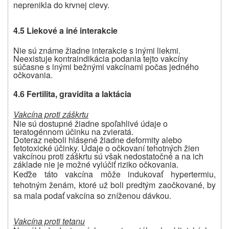
neprenikla do krvnej cievy.
4.5 Liekové a iné interakcie
Nie sú známe žiadne interakcie s inými liekmi.
Neexistuje kontraindikácia podania tejto vakcíny
súčasne s inými bežnými vakcínami počas jedného
očkovania.
4.6
Fertilita, g
ravidita a laktácia
Vakcína proti záškrtu
Nie sú dostupné žiadne spoľahlivé údaje o
teratogénnom účinku na zvieratá.
Doteraz neboli hlásené žiadne deformity alebo
fetotoxické účinky. Údaje o očkovaní tehotných žien
vakcínou proti záškrtu sú však nedostatočné a na ich
základe nie je možné vylúčiť riziko očkovania.
Keďže táto vakcína môže indukovať hypertermiu,
tehotným ženám, ktoré už boli predtým zaočkované, by
sa mala podať vakcína so zníženou dávkou.
Vakcína proti tetanu