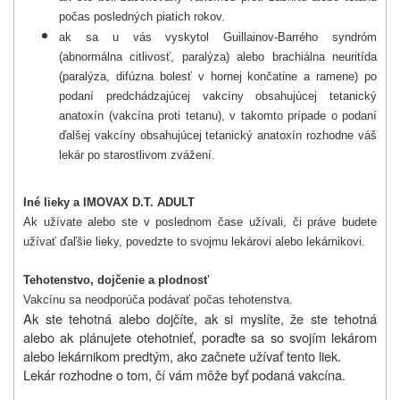
počas posledných piatich rokov.
ak sa u vás vyskytol Guillainov-Barrého syndróm
(abnormálna citlivosť, paralýza) alebo brachiálna neuritída
(paralýza, difúzna bolesť v hornej končatine a ramene) po
podaní predchádzajúcej vakcíny obsahujúcej tetanický
anatoxín (vakcína proti tetanu), v takomto prípade o podaní
ďalšej vakcíny obsahujúcej tetanický anatoxín rozhodne váš
lekár po starostlivom zvážení.
Iné lieky a IMOVAX D.T. ADULT
Ak užívate alebo ste v poslednom čase užívali, či práve budete
užívať ďaľšie lieky, povedzte to svojmu lekárovi alebo lekárnikovi.
Tehotenstvo, dojčenie a plodnosť
Vakcínu sa neodporúča podávať počas tehotenstva.
Ak ste tehotná alebo dojčíte, ak si myslíte, že ste tehotná
alebo ak plánujete otehotnieť, poraďte sa so svojím lekárom
alebo lekárnikom predtým, ako začnete užívať tento liek.
Lekár rozhodne o tom, čí vám môže byť podaná vakcína.