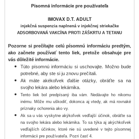
Písomná informácie pre používateľa
IMOVAX D.T. ADULT
injekčná suspenzia naplnená v injekčnej striekačke
ADSORBOVANÁ VAKCÍNA PROTI ZÁŠKRTU A TETANU
Pozorne si prečítajte celú písomnú informáciu predtým,
ako začnete používať tento liek, pretože obsahuje pre
vás dôležité informácie.
Túto písomnú informáciu si uschovajte. Možno bude
potrebné, aby ste si ju znovu prečítali
.
Ak máte akékoľvek ďalšie otázky, obráťte sa na
svojho lekára alebo lekárnika
.
Tento liek bol predpísaný iba vám. Nedávajte ho nikomu
inému. Môže mu uškodiť, dokonca aj vtedy, ak má rovnaké
príznaky ochorenia ako vy.
Ak sa u vás vyskytne akýkoľvek vedľajší účinok, obráťte sa
na svojho lekára alebo lekárnika. To sa týka aj akýchkoľvek
vedľajších účinkov, ktoré nie sú uvedené v tejto písomnej
informácii pre používateľa. Pozri časť 4.