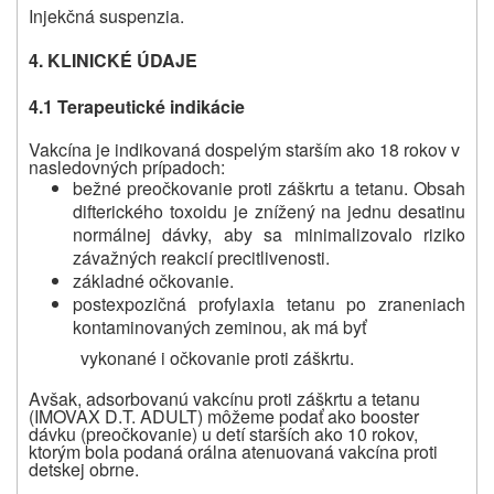
Injekčná suspenzia.
4. KLINICKÉ ÚDAJE
4.1 Terapeutické indikácie
Vakcína je indikovaná dospelým starším ako 18 rokov v
nasledovných prípadoch:
bežné preočkovanie proti záškrtu a tetanu. Obsah
difterického toxoidu je znížený na jednu desatinu
normálnej dávky, aby sa minimalizovalo riziko
závažných reakcií precitlivenosti.
základné očkovanie.
postexpozičná profylaxia tetanu po zraneniach
kontaminovaných zeminou, ak má byť
vykonané i očkovanie proti záškrtu.
Avšak, adsorbovanú vakcínu proti záškrtu a tetanu
(IMOVAX D.T. ADULT) môžeme podať ako booster
dávku (preočkovanie) u detí starších ako 10 rokov,
ktorým bola podaná orálna atenuovaná vakcína proti
detskej obrne.