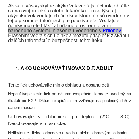
Ak sa u vás vyskytne akýkoľvek vedľajší účinok, obráťte
sa na svojho lekára alebo lekárnika. To sa týka aj
akýchkoľvek vedľajších účinkov, ktoré nie sú uvedené v
tejto písomnej informácii pre používateľa.
Vedľajšie
účinky môžete hlásiť aj priamo prostredníctvom
národného systému hlásenia uvedeného v
P
ríloheV
.
Hlásením vedľajších účinkov môžete prispieť k získaniu
ďalších informácií o bezpečnosti tohto lieku.
AKO UCHOVÁVAŤ IMOVAX D.T. ADULT
Tento liek uchovávajte mimo dohľadu a dosahu detí.
Nepoužívajte tento liek po dátume exspirácie, ktorý je uvedený na
škatuli po EXP. Dátum exspirácie sa vzťahuje na posledný deň v
danom mesiaci.
Uchovávajte v chladničke pri teplote
(2
°C - 8°C).
Neuchovávajte v mrazničke.
Nelikvidujte lieky odpadovou vodou alebo domovým odpadom.