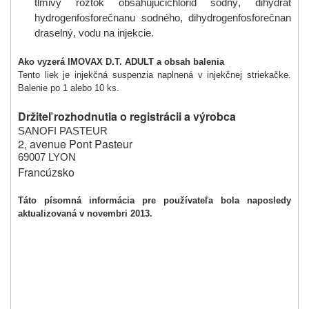
tlmivý roztok obsahujúci
chlorid sodný, dihydrát
hydrogenfosforečnanu sodného, dihydrogenfosforečnan
draselný, vodu na injekcie.
Ako vyzerá IMOVAX D.T. ADULT a obsah balenia
Tento liek je injekčná suspenzia naplnená v injekčnej striekačke.
Balenie po 1 alebo 10 ks.
Držiteľ rozhodnutia o registrácii a výrobca
S
ANOFI PASTEUR
2, avenue Pont Pasteur
69007
LYON
Francúzsko
Táto písomná informácia pre používateľa bola naposledy
aktualizovaná v novembri 2013.