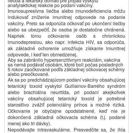
liečba a lekársky dohľad pre prípad výskytu
anafylaktickej reakcie po podaní vakcíny.
Imunosupresívna liečba alebo imunodeficiencia môžu
indukovať zníženie imunitnej odpovede na podanie
vakcíny. Preto sa odporúča očkovať po ukončení liečby
alebo sa ubezpečiť, že osoba je dostatočne chránená.
Napriek tomu očkovanie osôb s chronickou
imunodepresiou, ako napr. infekcia HIV, sa odporúča,
ak základné ochorenie umožňuje získanie imunitnej
odpovede, i keď len obmedzenej.
Aby sa zabránilo hypersenzitívnym reakciám, vakcína
sa nemá podávať osobám, ktoré boli počas posledných
5 rokov zaočkované podľa základnej očkovacej schémy
alebo preočkované.
Ak sa po predchádzajúcom podaní vakcíny obsahujúcej
tetanický toxoid vyskytol Guillainov-Barrého syndróm
alebo brachiálna neuritída, pri podaní akejkoľvek
vakcíny obsahujúcej tetanický toxoid je potrebné
starostlivo zvážiť potenciálny prínos a možné riziká.
Očkovanie je obyčajne opodstatnené, keď nie je
dokončená základná očkovacia schéma (t.j. podané
menej ako tri dávky).
Nepodávajte intravaskulárne. Presvedčite sa, že ihla