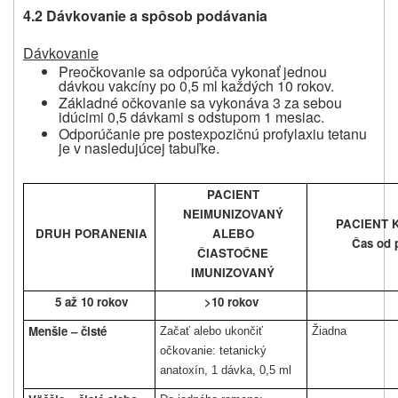
4.2 Dávkovanie a spôsob podávania
Dávkovanie
Preočkovanie sa odporúča vykonať jednou
dávkou vakcíny po 0,5 ml každých 10 rokov.
Základné očkovanie sa vykonáva 3 za sebou
idúcimi 0,5 dávkami s odstupom 1 mesiac.
Odporúčanie pre postexpozičnú profylaxiu tetanu
je v nasledujúcej tabuľke.
PACIENT
NEIMUNIZOVANÝ
PACIENT 
DRUH PORANENIA
ALEBO
Čas od 
ČIASTOČNE
IMUNIZOVANÝ
5 až 10 rokov
>10 rokov
Menšie – čisté
Začať alebo ukončiť
Žiadna
očkovanie: tetanický
anatoxín, 1 dávka, 0,5 ml