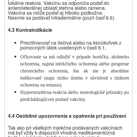
lokálne reakcie. Vakcínu sa odporúča podať do
anterolaterálnej oblasti stehna alebo ramena.
Vakcína sa môže podať aj hlboko podkožne.
Nesmie sa podávať intradermálne (pozri časť 6.6).
4.3 Kontraindikácie
Precitlivenosť na liečivá alebo na
ktorúkoľvek
z
pomocných látok
uvedených v časti 6.1.
Očkovanie sa má odložiť v prípade horúčky, akútneho
ochorenia, najmä infekčného ochorenia alebo progresie
chronického ochorenia, iba ak nie je absolútne
indikované (napr. riziko úmrtia v súvislosti s rizikom
ochorenia na tetanus).
Hypersenzitívna reakcia alebo neurologické príznaky po
predchádzajúcom podaní vakcíny.
4.4 Osobitné upozornenia a opatrenia pri používaní
Tak ako pri všetkých injekčne podávaných vakcínach
má byť vždy k dispozícii vhodná medikamentózná