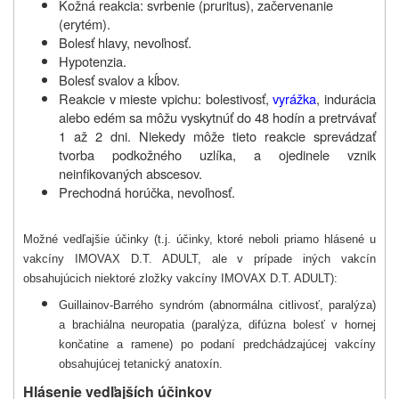
Kožná reakcia: svrbenie (pruritus), začervenanie
(erytém).
Bolesť hlavy, nevoľnosť.
Hypotenzia.
Bolesť svalov a kĺbov.
Reakcie v mieste vpichu: bolestivosť,
vyrážka
, indurácia
alebo edém sa môžu vyskytnúť do 48 hodín a pretrvávať
1 až 2 dni. Niekedy môže tieto reakcie sprevádzať
tvorba podkožného uzlíka, a ojedinele vznik
neinfikovaných abscesov.
Prechodná horúčka, nevoľnosť.
Možné vedľajšie účinky (t.j. účinky, ktoré neboli priamo hlásené u
vakcíny IMOVAX D.T. ADULT, ale v prípade iných vakcín
obsahujúcich niektoré zložky vakcíny IMOVAX D.T. ADULT):
Guillainov-Barrého syndróm (abnormálna citlivosť, paralýza)
a brachiálna neuropatia (paralýza, difúzna bolesť v hornej
končatine a ramene) po podaní predchádzajúcej vakcíny
obsahujúcej tetanický anatoxín.
Hlásenie vedľajších účinkov