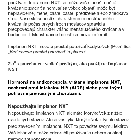
používaní Implanonu NXT sa môže vaše menštruačné
krvácanie zmeniť a nemusí sa vôbec objaviť, môže byť
nepravidelné, menej časté, časté, predĺžené alebo zriedkavo
silné. Vaše skúsenosti s charakterom menštruačného
krvácania počas prvých troch mesiacov spravidla
predpovedajú charakter vášho menštruačného krvácania v
budúcnosti. Menštruačné bolesti sa môžu zmierniť.
Implanon NXT môžete prestať používať kedykoľvek (Pozri tiež
„
Keď chcete prestať používať Implanon
“
).
2.
Čo potrebujete vedieť predtým, ako použijete Implanon
NXT
Hormonálna antikoncepcia, vrátane Implanonu NXT,
nechráni pred infekciou HIV (AIDS) alebo pred inými
pohlavne prenosnými chorobami.
Nepoužívajte
Implanon NXT
Nepoužívajte Implanon NXT, ak máte ktorýkoľvek z nižšie
uvedených stavov. Ak sa vás týka ktorýkoľvek z týchto stavov,
pred zavedením Implanonu NXT to povedzte svojmu lekárovi.
Váš lekár vám môže odporučiť používanie nehormonálnej
metódy antikoncepcie.