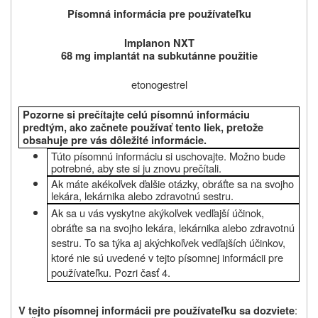
Písomná informácia pre používateľku
Implanon NXT
68
mg i
mplantát na subkutánne použitie
etonogestrel
Pozorne si prečítajte celú písomnú informáciu
predtým, ako začnete používať
tento liek, pretože
obsahuje pre vás dôležité informácie.
Túto písomnú informáciu si uschovajte. Možno bude
potrebné, aby ste si ju znovu prečítali.
Ak máte akékoľvek ďalšie otázky, obráťte sa na svojho
lekára, lekárnika alebo zdravotnú sestru.
Ak sa u vás vyskytne akýkoľvek vedľajší účinok,
obráťte sa na svojho
lekára, lekárnika alebo zdravotnú
sestru
. To sa týka aj akýchkoľvek vedľajších účinkov,
ktoré nie sú uvedené v tejto písomnej informácii pre
používateľku. Pozri časť 4.
:
V tejto písomnej informácii pre používateľku sa dozviete