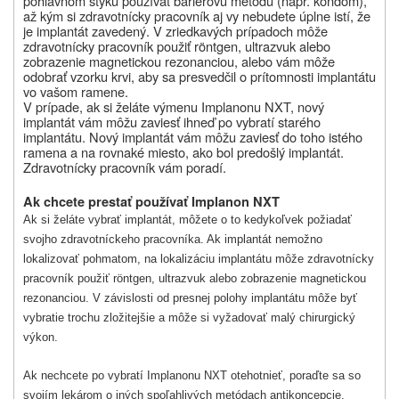
pohlavnom styku používať bariérovú metódu (napr. kondóm),
až kým si zdravotnícky pracovník aj vy nebudete úplne istí, že
je implantát zavedený. V zriedkavých prípadoch môže
zdravotnícky pracovník použiť röntgen, ultrazvuk alebo
zobrazenie magnetickou rezonanciou, alebo vám môže
odobrať vzorku krvi, aby sa presvedčil o prítomnosti implantátu
vo vašom ramene.
V prípade, ak si želáte výmenu Implanonu NXT, nový
implantát vám môžu zaviesť ihneď po vybratí starého
implantátu. Nový implantát vám môžu zaviesť do toho istého
ramena a na rovnaké miesto, ako bol predošlý implantát.
Zdravotnícky pracovník vám poradí.
Ak chcete prestať používať Implanon NXT
Ak si želáte vybrať implantát, môžete o to kedykoľvek požiadať
svojho zdravotníckeho pracovníka. Ak implantát nemožno
lokalizovať pohmatom, na lokalizáciu implantátu môže zdravotnícky
pracovník použiť röntgen, ultrazvuk alebo zobrazenie magnetickou
rezonanciou. V závislosti od presnej polohy implantátu môže byť
vybratie trochu zložitejšie a môže si vyžadovať malý chirurgický
výkon.
Ak nechcete po vybratí Implanonu NXT otehotnieť, poraďte sa so
svojím lekárom o iných spoľahlivých metódach antikoncepcie.