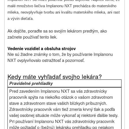
malé množstvo liečiva Implanonu NXT prechádza do materského
mlieka, neovplyvňuje tvorbu ani kvalitu materského mlieka, ani rast
a vývin dieťaťa.
Ak dojčíte, poraďte sa so svojím lekárom predtým, ako
začnete používať tento liek.
Vedenie vozidiel a obsluha strojov
Nie sú žiadne známky o tom, že by používanie Implanonu
NXT ovplyvňovalo ostražitosť a pozornosť.
Kedy máte vyhľadať svojho lekára?
Pravidelné prehliadky
Pred zavedením Implanonu NXT sa vás zdravotnícky
pracovník spýta na niekoľko otázok o
vašom zdravotnom
stave a zdravotnom stave vašich blízkych príbuzných.
Zdravotnícky pracovník vám tiež zmeria krvný tlak a podľa
vašej osobnej situácie môže vykonať aj niektoré ďalšie testy.
Pri používaní Implanonu NXT vás zdravotnícky pracovník
môže požiadať o (bežnú) lekársku prehliadku po nejakom