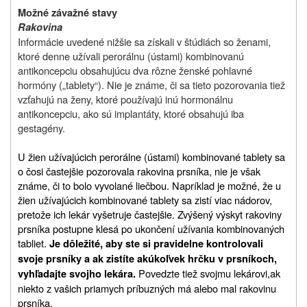
Možné závažné stavy
Rakovina
Informácie uvedené nižšie sa získali v štúdiách so ženami,
ktoré denne užívali perorálnu (ústami) kombinovanú
antikoncepciu obsahujúcu dva rôzne ženské pohlavné
hormóny („tablety“). Nie je známe, či sa tieto pozorovania tiež
vzťahujú na ženy, ktoré používajú inú hormonálnu
antikoncepciu, ako sú implantáty, ktoré obsahujú iba
gestagény.
U žien užívajúcich perorálne (ústami) kombinované tablety sa
o čosi častejšie pozorovala rakovina prsníka, nie je však
známe, či to bolo vyvolané liečbou. Napríklad je možné, že u
žien užívajúcich kombinované tablety sa zistí viac nádorov,
pretože ich lekár vyšetruje častejšie. Zvýšený výskyt rakoviny
prsníka postupne klesá po ukončení užívania kombinovaných
tabliet.
Je dôležité, aby ste si pravidelne kontrolovali
svoje prsníky a ak zistíte akúkoľvek hrčku v prsníkoch,
Povedzte tiež svojmu lekárovi,
ak
vyhľadajte svojho lekára.
niekto z vašich priamych príbuzných má alebo mal rakovinu
prsníka.