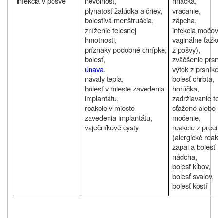
infekcia v pošve
nevoľnosť,
hnačka,
plynatosť žalúdka a čriev,
vracanie,
bolestivá menštruácia,
zápcha,
zníženie telesnej
infekcia močov
hmotnosti,
vaginálne ťažko
príznaky podobné chrípke,
z pošvy),
bolesť,
zväčšenie prsn
únava
,
výtok z prsníko
návaly tepla,
bolesť chrbta,
bolesť v mieste zavedenia
horúčka,
implantátu,
zadržiavanie te
reakcie v mieste
sťažené alebo 
zavedenia implantátu,
močenie,
vaječníkové cysty
reakcie z preci
(alergické reak
zápal a bolesť 
nádcha,
bolesť kĺbov,
bolesť svalov,
bolesť kostí