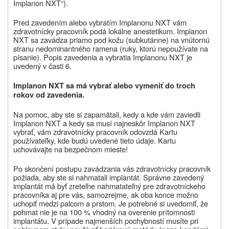
Implanon NXT“
).
Pred zavedením alebo vybratím Implanonu NXT vám
zdravotnícky pracovník podá lokálne anestetikum. Implanon
NXT sa zavádza priamo pod kožu (subkutánne) na vnútornú
stranu nedominantného ramena (ruky, ktorú nepoužívate na
písanie). Popis zavedenia a vybratia Implanonu NXT je
uvedený v časti 6.
Implanon NXT sa má vybrať alebo vymeniť do troch
rokov od zavedenia.
Na pomoc, aby ste si zapamätali, kedy a kde vám zaviedli
Implanon NXT a kedy sa musí najneskôr Implanon NXT
vybrať, vám zdravotnícky pracovník odovzdá Kartu
používateľky, kde budú uvedené tieto údaje. Kartu
uchovávajte na bezpečnom mieste!
Po skončení postupu zavádzania vás zdravotnícky pracovník
požiada, aby ste si nahmatali implantát. Správne zavedený
implantát má byť zreteľne nahmatateľný pre zdravotníckeho
pracovníka aj pre vás, samozrejme, ak oba konce možno
uchopiť medzi palcom a prstom. Je potrebné si uvedomiť, že
pohmat nie je na 100 % vhodný na overenie prítomnosti
implantátu. V prípade najmenších pochybností musíte pri