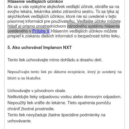
Hlásenie vedľajších účinkov
Ak sa u vás vyskytne akýkoľvek vedľajší účinok, obráťte sa na
svojho lekára, lekárnika alebo zdravotnú sestru. To sa týka aj
akýchkoľvek vedľajších účinkov, ktoré nie sú uvedené v tejto
písomnej informácii pre používateľku. Vedľajšie účinky môžete
hlásiť aj priamo prostredníctvom
národného systému hlásenia
uvedeného v
Prílohe V
.
Hlásením vedľajších účinkov môžete
prispieť k získaniu ďalších informácií o bezpečnosti tohto lieku
.
5.
Ako uchovávať Implanon NXT
Tento liek uchovávajte mimo dohľadu a dosahu detí.
Nepoužívajte tento liek po dátume exspirácie, ktorý je uvedený na
blistri a na škatuľke.
Uchovávajte v pôvodnom obale.
Nelikvidujte lieky
odpadovou vodou alebo domovým odpadom.
Nepoužitý liek vráťte do lekárne. Tieto opatrenia pomôžu
chrániť životné prostredie.
Tento liek nevyžaduje žiadne špeciálne podmienky na
uchovávanie.