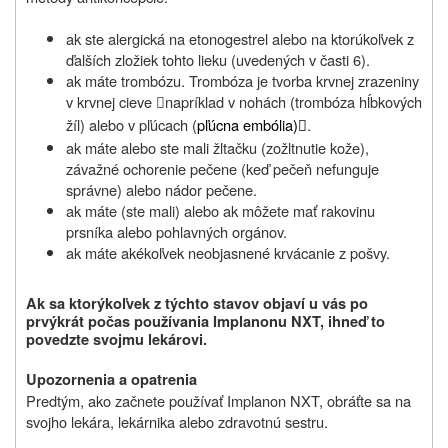
ak ste alergická na etonogestrel alebo na ktorúkoľvek z
ďalších zložiek tohto lieku (uvedených v časti 6).
ak máte trombózu. Trombóza je tvorba krvnej zrazeniny
v krvnej cieve
napríklad v nohách (trombóza hĺbkových

žíl) alebo v pľúcach (
pľúcna embólia)
.

ak máte alebo ste mali žltačku (zožltnutie kože),
závažné ochorenie pečene (keď pečeň nefunguje
správne) alebo nádor pečene.
ak máte (ste mali) alebo ak môžete mať rakovinu
prsníka alebo pohlavných orgánov.
ak máte akékoľvek neobjasnené krvácanie z pošvy.
Ak sa ktorýkoľvek z týchto stavov objaví u vás po
prvýkrát počas používania Implanonu NXT, ihneď to
povedzte svojmu lekárovi.
Upozornenia a opatrenia
Predtým, ako začnete používať Implanon NXT, obráťte sa na
svojho lekára, lekárnika alebo zdravotnú sestru.