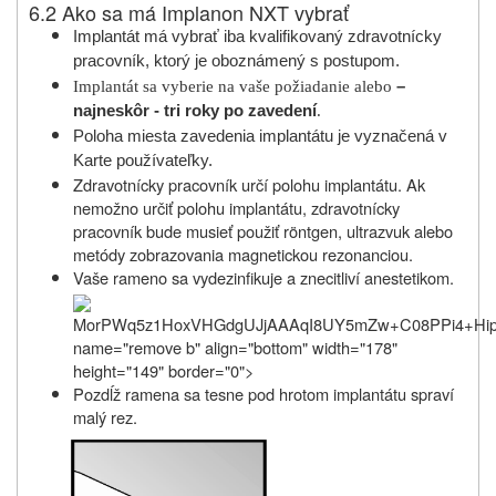
6.2 Ako sa má Implanon NXT vybrať
Implantát má vybrať iba kvalifikovaný zdravotnícky
pracovník, ktorý je oboznámený s postupom.
Implantát sa vyberie na vaše požiadanie alebo
–
najneskôr - tri roky po zavedení
.
Poloha miesta zavedenia implantátu je vyznačená v
Karte používateľky.
Zdravotnícky pracovník
určí polohu implantátu. Ak
nemožno určiť polohu implantátu, zdravotnícky
pracovník bude musieť použiť röntgen,
ultrazvuk alebo
metódy zobrazovania magnetickou rezonanciou
.
Vaše rameno sa vydezinfikuje a znecitliví anestetikom.
MorPWq5z1HoxVHGdgUJjAAAqI8UY5m
Pozdĺž ramena sa tesne pod hrotom implantátu spraví
malý rez.