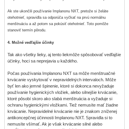
Ak ste ukončili používanie Implanonu NXT, pretože si želáte
otehotnieť, spravidla sa odporúča vyčkať na prvú normálnu
menštruáciu a až potom sa pokúsiť otehotnieť. Toto pomôže
stanoviť termín pôrodu.
4. Možné vedľajšie účinky
Tak ako všetky lieky, aj
tento liek
môže spôsobovať vedľajšie
účinky, hoci sa neprejavia u každého.
Počas používania Implanonu NXT sa môže menštruačné
krvácanie vyskytovať v nepravidelných intervaloch. Môže
byť len ako jemné špinenie, ktoré si dokonca nevyžaduje
používanie hygienických vložiek, alebo silnejšie krvácanie,
ktoré pôsobí skoro ako slabá menštruácia a vyžaduje si
ochranu hygienickými vložkami. Tiež nemusíte mať žiadne
krvácanie. Nepravidelné krvácanie nie je znakom zníženej
antikoncepčnej účinnosti Implanonu NXT. Spravidla si to
nemusíte všímať. Ak je však krvácanie silné alebo