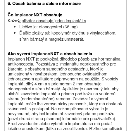
6. Obsah balenia a ďalšie informácie
Čo
Implanon
NXT obsahuje
Každý
aplikátor obsahuje jeden implantát s
Liečivo je: etonogestrel
(68 mg)
Ďalšie zložky sú: kopolymér etylénu s vinylacetátom,
síran bárnatý a magnéziumstearát.
Ako vyzerá
Implanon
NXT a obsah balenia
Implanon NXT je podkožná dlhodobo pôsobiaca hormonálna
antikoncepcia. Pozostáva z implantátu nepriepustného pre
žiarenie, s obsahom samotného gestagénu, ktorý je
umiestnený v novátorskom, jednoducho ovládateľnom
jednorazovom aplikátore pripravenom na použitie. Sivobiely
implantát dlhý 4 cm a
s priemerom 2 mm obsahuje
etonogestrel a síran bárnatý. Aplikátor je navrhnutý tak, aby
uľahčil zavedenie implantátu
priamo pod kožu na vnútornú
stranu (nedominantného) ramena. Zavádzať a vyberať
implantát môže iba zdravotnícky pracovník, ktorý má dostatok
skúseností s postupmi. Na nekomplikované vybratie je
nevyhnutné, aby bol implantát zavedený priamo pod kožu
(pozri druhú stranu písomnej informácie pre používateľku).
Pred zavedením alebo vybratím implantátu sa má podať
lokálne anestetikum (látka na znecitlivenie). Riziko komplikácií