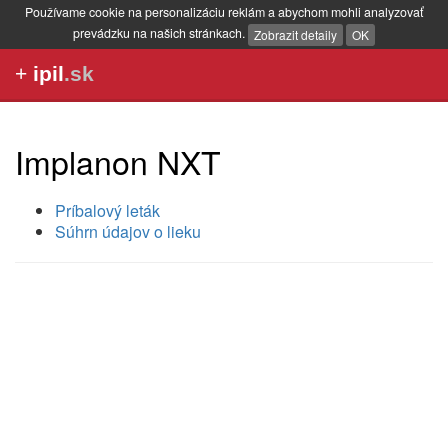
Používame cookie na personalizáciu reklám a abychom mohli analyzovať
prevádzku na našich stránkach.
Zobrazit detaily
OK
+
ipil
.sk
Implanon NXT
Príbalový leták
Súhrn údajov o lieku