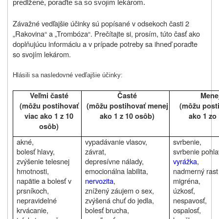
predĺžené, poraďte sa so svojím lekárom.
Závažné vedľajšie účinky sú popísané v odsekoch časti 2
„Rakovina
“ a „Trombóza“. Prečítajte si, prosím, túto časť ako
doplňujúcu informáciu a v prípade potreby sa ihneď poraďte
so svojím lekárom.
Hlásili sa nasledovné vedľajšie účinky:
Veľmi časté
Časté
Menej
(môžu postihovať
(môžu postihovať menej
(môžu post
viac ako 1 z 10
ako 1 z 10 osôb)
ako 1 zo
osôb)
akné,
vypadávanie vlasov,
svrbenie,
bolesť hlavy,
závrat,
svrbenie pohl
zvýšenie telesnej
depresívne nálady,
vyrážka
,
hmotnosti,
emocionálna labilita,
nadmerný rast 
napätie a bolesť v
nervozita
,
migréna,
prsníkoch,
znížený záujem o sex,
úzkosť,
nepravidelné
zvýšená chuť do jedla,
nespavosť,
krvácanie,
bolesť brucha,
ospalosť,