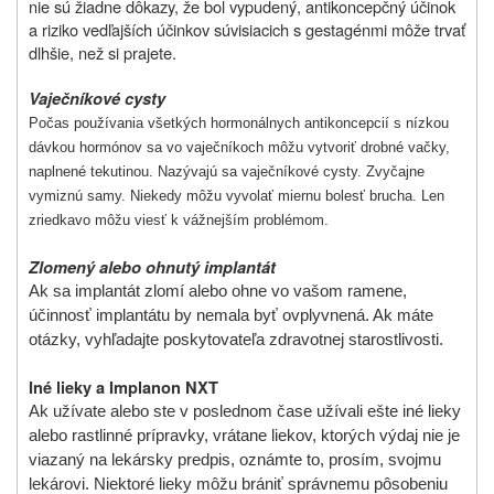
nie sú žiadne dôkazy, že bol vypudený, antikoncepčný účinok
a riziko vedľajších účinkov súvisiacich s gestagénmi môže trvať
dlhšie, než si prajete.
Vaječníkové cysty
Počas používania všetkých hormonálnych antikoncepcií s nízkou
dávkou hormónov sa vo vaječníkoch môžu vytvoriť drobné vačky,
naplnené tekutinou. Nazývajú sa vaječníkové cysty. Zvyčajne
vymiznú samy. Niekedy môžu vyvolať miernu bolesť brucha. Len
zriedkavo môžu viesť k vážnejším problémom.
Zlomený alebo ohnutý implantát
Ak sa implantát zlomí alebo ohne vo vašom ramene,
účinnosť implantátu by nemala byť ovplyvnená. Ak máte
otázky, vyhľadajte poskytovateľa zdravotnej starostlivosti.
Iné lieky a Implanon NXT
Ak užívate alebo ste v poslednom čase užívali
ešte iné
lieky
alebo rastlinné prípravky,
vrátane liekov, ktorých výdaj nie je
viazaný na lekársky predpis, oznámte
to,
prosím,
svojmu
lekárovi.
Niektoré lieky môžu brániť správnemu pôsobeniu