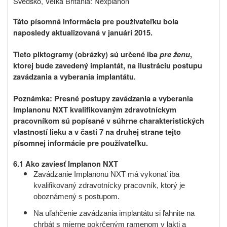
Švédsko, Veľká Británia: Nexplanon
Táto písomná informácia pre používateľku bola
naposledy aktualizovaná v januári 2015.
Tieto piktogramy (obrázky) sú určené iba
pre ženu
,
ktorej bude zavedený implantát,
na ilustráciu postupu
zavádzania a vyberania implantátu
.
Poznámka: Presné postupy zavádzania a vyberania
Implanonu NXT kvalifikovaným zdravotníckym
pracovníkom sú popísané v súhrne charakteristických
vlastností lieku a v časti 7 na druhej strane
tejto
písomnej informácie pre používateľku.
6.1 Ako zaviesť Implanon NXT
Zavádzanie Implanonu NXT má vykonať iba
kvalifikovaný zdravotnícky pracovník, ktorý je
oboznámený s postupom.
Na uľahčenie zavádzania implantátu si ľahnite na
chrbát s mierne pokrčeným ramenom v lakti a