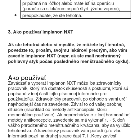
pripútaná na lôžko) alebo máte ísť na operáciu
(poraďte sa s lekárom aspoň štyri týždne vopred);
predpokladáte, že ste tehotná.
3.
Ako používať Implanon NXT
Ak ste tehotná alebo si myslíte, že môžete byť tehotná,
povedzte to, prosím, svojmu lekárovi predtým, ako vám
zavedie Implanon NXT (napr. ak ste mali nechránený
pohlavný styk počas posledného menštruačného cyklu).
Ako používať
Zavádzať a vyberať Implanon NXT môže iba zdravotnícky
pracovník, ktorý má dostatok skúseností s postupmi, ktoré sú
popísané v inej časti tejto písomnej informácie pre
používateľku. Zdravotnícky pracovník po dohode s vami určí
najvhodnejší čas na zavedenie. Závisí to od vašej osobnej
situácie (napríklad od metódy antikoncepcie, ktorú
momentálne používate). Ak neprechádzate z inej hormonálnej
metódy antikoncepcie, zavedenie sa má vykonať 1. - 5. deň
vášho prirodzeného menštruačného krvácania, aby sa vylúčilo
tehotenstvo. Zdravotnícky pracovník vám poradí (pre viac
informácií pozri na druhej strane časť 7.1
„Kedy
zaviesť