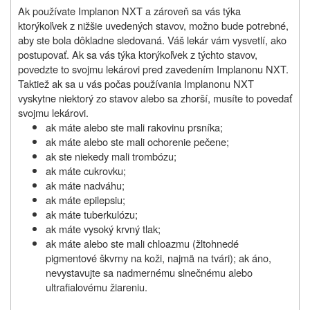
Ak používate Implanon NXT a zároveň sa vás týka
ktorýkoľvek z nižšie uvedených stavov, možno bude potrebné,
aby ste bola dôkladne sledovaná. Váš lekár vám vysvetlí, ako
postupovať. Ak sa vás týka ktorýkoľvek z týchto stavov,
povedzte to svojmu lekárovi pred zavedením Implanonu NXT.
Taktiež ak sa u vás počas používania Implanonu NXT
vyskytne niektorý zo stavov alebo sa zhorší, musíte to povedať
svojmu lekárovi.
ak máte alebo ste mali rakovinu prsníka;
ak máte alebo ste mali ochorenie pečene;
ak ste niekedy mali trombózu;
ak máte cukrovku;
ak máte nadváhu;
ak máte epilepsiu;
ak máte tuberkulózu;
ak máte vysoký krvný tlak;
ak máte alebo ste mali chloazmu (žltohnedé
pigmentové škvrny na koži, najmä na tvári); ak áno,
nevystavujte sa nadmernému slnečnému alebo
ultrafialovému žiareniu.