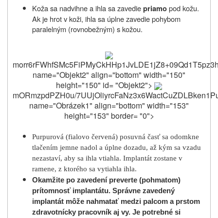
Koža sa nadvihne a ihla sa zavedie
pod kožu.
priamo
Ak je hrot v koži, ihla sa úplne zavedie pohybom
paralelným (rovnobežným) s kožou.
morr6rFWhfSMc5FiPMyCkHHp1
mORmzpdPZH0u/7UUjOliyrcFaNz3x6WactCuZDLBken1Pu
name="Obrázek1" align="bottom" width="153"
height="153" border= "0">
Purpurová (fialovo červená) posuvná časť sa odomkne
tlačením jemne nadol a úplne dozadu, až kým sa vzadu
nezastaví, aby sa ihla vtiahla. I
mplantát zostane v
ramene, z ktorého sa vytiahla ihla.
Okamžite po zavedení preverte (pohmatom)
prítomnosť implantátu. Správne zavedený
implantát môže nahmatať medzi palcom a prstom
zdravotnícky pracovník aj vy. Je potrebné si