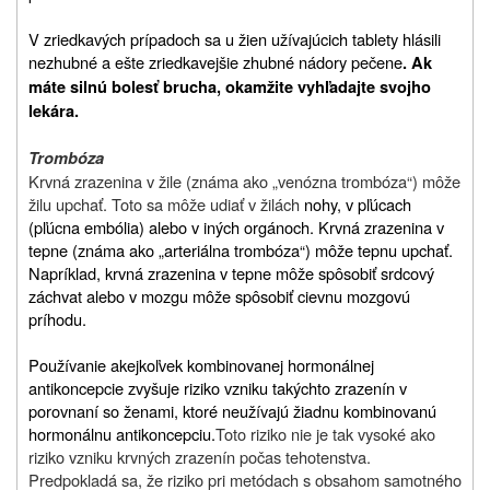
V zriedkavých prípadoch sa u žien užívajúcich tablety hlásili
nezhubné a ešte zriedkavejšie zhubné nádory pečene
. Ak
máte silnú bolesť brucha, okamžite vyhľadajte svojho
lekára.
Trombóza
Krvná zrazenina v žile (známa ako „venózna trombóza“) môže
žilu upchať. Toto sa môže udiať v žilách
nohy, v pľúcach
(pľúcna embólia) alebo v iných orgánoch. Krvná zrazenina v
tepne (známa ako „arteriálna trombóza“) môže tepnu upchať.
Napríklad, krvná zrazenina v tepne môže spôsobiť srdcový
záchvat alebo v mozgu môže spôsobiť cievnu mozgovú
príhodu.
Používanie akejkoľvek kombinovanej hormonálnej
antikoncepcie zvyšuje riziko vzniku takýchto zrazenín v
porovnaní so ženami, ktoré neužívajú žiadnu kombinovanú
hormonálnu antikoncepciu.
Toto riziko nie je tak vysoké ako
riziko vzniku krvných zrazenín počas tehotenstva.
Predpokladá sa, že riziko pri metódach s obsahom samotného