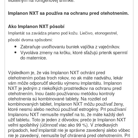
Implanon NXT
sa používa na ochranu pred otehotnením.
Ako
Implanon NXT
pôsobí
Implantát sa zavádza priamo pod kožu. Liečivo, etonogestrel,
pôsobí dvoma spôsobmi:
Zabraňuje uvoľňovaniu buniek vajíčka z vaječníkov.
Vyvoláva zmeny na krčku, ktoré sťažujú prienik spermií
do maternice.
Výsledkom je, že vás Implanon NXT ochráni pred
otehotnením počas troch rokov, no ak máte nadváhu, lekár
vám môže odporučiť skoršiu výmenu implantátu. Implanon
NXT je jedným z niekoľkých prostriedkov na ochranu pred
otehotnením. Inou často používanou metódou kontroly
otehotnenia sú kombinované tablety. Na rozdiel od
kombinovaných tabliet, Implanon NXT môžu používať ženy,
ktoré nesmú alebo nechcú používať estrogény. Pri používaní
Implanonu NXT nemusíte myslieť na to, že máte každý deň
užiť tabletu. Toto je jeden z dôvodov, prečo je Implanon NXT
veľmi spoľahlivý (účinnosť viac ako 99 %). V zriedkavých
prípadoch, keď implantát nie je správne zavedený alebo vôbec
nie je zavedený, nemusíte byť chránená pred otehotnením. Pri