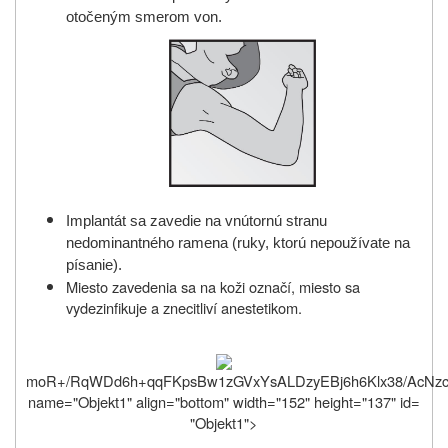
otočeným smerom von.
Implantát sa zavedie na vnútornú stranu
nedominantného ramena (ruky, ktorú nepoužívate na
písanie).
Miesto zavedenia sa na koži označí, miesto sa
vydezinfikuje a znecitliví anestetikom.
moR+/RqWDd6h+qqFKpsBw1zGVxYsALDzyEBj6h6K