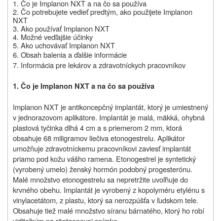
1. Čo je
Implanon
NXT a na čo sa používa
2. Čo potrebujete vedieť predtým, ako použijete
Implanon
NXT
3. Ako používať
Implanon NXT
4. Možné vedľajšie účinky
5. Ako uchovávať
Implanon NXT
6. Obsah balenia a ďalšie informácie
7. Informácia pre lekárov a zdravotníckych pracovníkov
1. Čo je Implanon NXT a na čo sa používa
Implanon NXT je antikoncepčný implantát, ktorý je umiestnený
v jednorazovom aplikátore. Implantát je malá, mäkká, ohybná
plastová tyčinka dlhá 4 cm a s priemerom 2 mm, ktorá
obsahuje 68 miligramov liečiva etonogestrelu. Aplikátor
umožňuje zdravotníckemu pracovníkovi zaviesť implantát
priamo pod kožu vášho ramena. Etonogestrel
je syntetický
(vyrobený umelo) ženský hormón podobný progesterónu.
Malé množstvo
etonogestrel
u sa nepretržite uvoľňuje do
krvného obehu. Implantát je vyrobený z kopolyméru etylénu s
vinylacetátom, z plastu, ktorý sa nerozpúšťa v ľudskom tele.
Obsahuje tiež malé množstvo síranu bárnatého, ktorý ho robí
viditeľným na röntgenovej snímke.