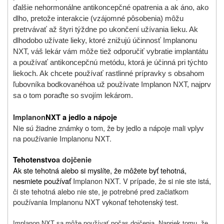
ďalšie nehormonálne antikoncepčné opatrenia a ak áno, ako
dlho, pretože interakcie (vzájomné pôsobenia) môžu
pretrvávať až štyri týždne po ukončení užívania lieku. Ak
dlhodobo užívate lieky, ktoré znižujú účinnosť Implanonu
NXT, váš lekár vám môže tiež odporučiť vybratie implantátu
a používať antikoncepčnú metódu, ktorá je účinná pri týchto
liekoch. Ak chcete používať rastlinné prípravky s obsahom
ľubovníka bodkovaného
a už používate Implanon NXT, najprv
sa o tom poraďte so svojím lekárom.
Implanon
NXT a jedlo a nápoje
Nie sú žiadne známky o tom, že by jedlo a nápoje mali vplyv
na používanie Implanonu NXT.
Tehotenstvo
a dojčenie
Ak ste tehotná alebo si myslíte, že môžete byť tehotná,
nesmiete používať
Implanon NXT. V prípade, že si nie ste istá,
či ste tehotná alebo nie ste, je potrebné pred začiatkom
používania Implanonu NXT vykonať tehotenský test.
Implanon NXT sa môže používať počas dojčenia. Napriek tomu, že