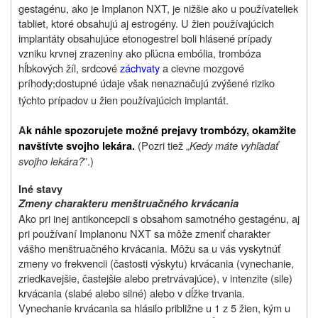
gestagénu, ako je Implanon NXT, je nižšie ako u používateliek
tabliet, ktoré obsahujú aj estrogény. U žien používajúcich
implantáty obsahujúce etonogestrel boli hlásené prípady
vzniku krvnej zrazeniny ako pľúcna embólia, trombóza
hĺbkových žíl, srdcové
záchvaty
a cievne mozgové
príhody
dostupné údaje však nenaznačujú zvýšené riziko
;
týchto prípadov u žien používajúcich implantát.
A
k náhle spozorujete možné prejavy trombózy,
okamžite
(Pozri tiež „
Kedy máte vyhľadať
navštívte svojho lekára.
svojho lekára?
”.)
Iné stavy
Zmeny charakteru menštruačného krvácania
Ako pri inej antikoncepcii s obsahom samotného gestagénu, aj
pri používaní Implanonu NXT sa môže zmeniť charakter
vášho menštruačného krvácania. Môžu sa u vás vyskytnúť
zmeny vo frekvencii (častosti výskytu) krvácania (vynechanie,
zriedkavejšie, častejšie alebo pretrvávajúce), v intenzite (sile)
krvácania (slabé alebo silné) alebo v dĺžke trvania.
Vynechanie krvácania sa hlásilo približne u 1 z 5 žien, kým u