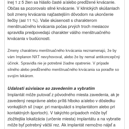
inej 1 z 5 žien sa hlásilo časté a/alebo predĺžené krvácanie.
Občas sa pozorovalo silné krvácanie. V klinických skúšaniach
boli zmeny krvácania najčastejším dôvodom na ukončenie
liečby (asi 11 %). Vaše
skúsenosti s charakterom
menštruačného krvácania počas prvých troch mesiacov
spravidla predpovedajú charakter vášho menštruačného
krvácania v budúcnosti.
Zmeny charakteru menštruačného krvácania neznamenajú, že by
vám Implanon NXT nevyhovoval, alebo že by nemal antikoncepčný
účinok. Spravidla nie je potrebné žiadne opatrenie. V prípade
silného alebo predĺženého menštruačného krvácania sa poraďte so
svojím lekárom.
Udalosti súvisiace so zavedením a vybratím
Implantát môže putovať z pôvodného miesta zavedenia, ak je
zavedený nesprávne alebo príliš hlboko a/alebo v dôsledku
vonkajších síl (napr. pri manipulácii s implantátom alebo pri
kontaktných športoch). V takýchto prípadoch môže byť
zložitejšia lokalizácia (určenie miesta) implantátu a na vybratie
môže byť potrebný väčší rez. Ak implantát nemožno nájsť a