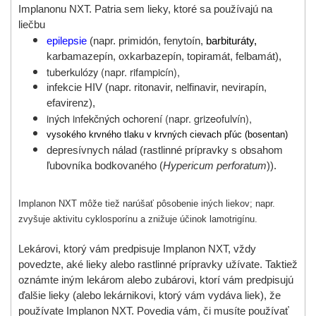
Implanonu NXT
. Patria sem lieky, ktoré sa používajú na
liečbu
epilepsie
(napr. primidón, fenytoín,
barbituráty,
karbamazepín, oxkarbazepín, topiramát,
felbamát),
tuberkulózy (napr. rifampicín),
infekcie HIV (napr.
ritonavir, nelfinavir, nevirapín,
efavirenz),
iných infekčných ochorení (napr. grizeofulvín),
vysokého krvného tlaku v krvných cievach pľúc (bosentan)
depresívnych nálad (rastlinné prípravky s obsahom
ľubovníka bodkovaného
(
Hypericum perforatum
)).
Implanon NXT môže tiež narúšať pôsobenie iných liekov; napr.
zvyšuje aktivitu cyklosporínu a znižuje účinok lamotrigínu.
Lekárovi, ktorý vám predpisuje Implanon NXT, vždy
povedzte, aké lieky alebo rastlinné prípravky užívate. Taktiež
oznámte iným lekárom alebo zubárovi, ktorí vám predpisujú
ďalšie lieky (alebo lekárnikovi, ktorý vám vydáva liek), že
používate Implanon NXT. Povedia vám, či musíte používať