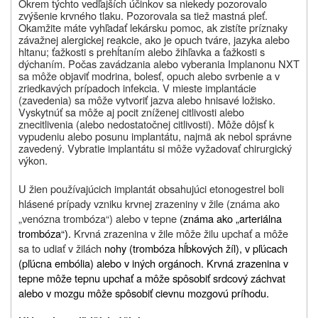
Okrem týchto vedľajších účinkov sa niekedy pozorovalo
zvýšenie krvného tlaku. Pozorovala sa tiež mastná pleť.
Okamžite máte vyhľadať lekársku pomoc, ak zistíte príznaky
závažnej alergickej reakcie
, ako je opuch tváre, jazyka alebo
hltanu; ťažkosti s prehĺtaním alebo žihľavka a
ťažkosti s
dýchaním
.
Počas zavádzania alebo vyberania Implanonu NXT
sa môže objaviť modrina, bolesť, opuch alebo svrbenie a v
zriedkavých prípadoch infekcia. V mieste implantácie
(zavedenia) sa môže vytvoriť jazva alebo hnisavé ložisko.
Vyskytnúť sa môže aj pocit zníženej citlivosti alebo
znecitlivenia (alebo nedostatočnej citlivosti). Môže dôjsť k
vypudeniu alebo posunu implantátu, najmä ak nebol správne
zavedený. Vybratie implantátu si môže vyžadovať chirurgický
výkon.
U žien používajúcich implantát obsahujúci etonogestrel boli
hlásené prípady vzniku krvnej zrazeniny v žile (
známa ako
„venózna trombóza“) alebo v tepne
(známa ako „arteriálna
trombóza“).
Krvná zrazenina v žile môže žilu upchať a môže
sa to udiať v žilách
nohy (trombóza hĺbkových žíl), v pľúcach
(pľúcna embólia) alebo v iných orgánoch. Krvná zrazenina v
tepne môže tepnu upchať a môže spôsobiť srdcový záchvat
alebo v mozgu môže spôsobiť cievnu mozgovú príhodu.