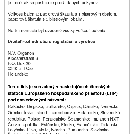
je malé, ak sa postupuje podľa daných pokynov.
Veľkosti balenia: papierová škatuľa s 1 blistrovým obalom,
papierová škatuľa s 5 blistrovými obalmi.
Na trh nemusia byť uvedené všetky veľkosti balenia.
Držiteľ rozhodnutia o registrácii a výrobca
N.V. Organon
Kloosterstraat 6
P.O. Box 20
5340 BH Oss
Holandsko
Tento liek je schválený v nasledujúcich členských
štátoch Európskeho hospodárskeho priestoru (EHP)
pod nasledovnými názvami:
Rakúsko, Belgicko, Bulharsko, Cyprus, Dánsko, Nemecko,
Grécko, Írsko, Island, Luxembursko, Holandsko, Slovenská
republika, Poľsko, Portugalsko, Španielsko: Implanon NXT
Česká republika, Estónsko, Fínsko, Francúzsko, Taliansko,
Lotyšsko, Litva, Malta, Nórsko, Rumunsko, Slovinsko,