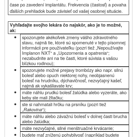
čase po zavedení implantátu. Frekvencia (častosť) a povaha
ďalších prehliadok bude závisieť od vašej osobnej situácie.
Vyhľadajte svojho lekára čo najskôr, ako je to možné,
ak:
spozorujete akékoľvek zmeny vášho zdravotného
stavu, najmä tie, ktoré sú spomenuté v tejto písomnej
informácii pre používateľku (pozri tiež „
Nepoužívajte
Implanon NXT“ a „Upozornenia a opatrenia“;
nezabudnite ani na tie časti, ktoré súvisia s vašou
blízkou rodinou);
spozorujete možné prejavy trombózy ako napr. silnú
bolesť alebo opuch niektorej nohy, neobjasnenú
bolesť na hrudníku, dýchavičnosť, nezvyčajný kašeľ,
najmä ak vykašliavate krv;
máte náhlu prudkú bolesť žalúdka alebo vyzeráte, ako
keby ste mali žltačku;
ste si nahmatali hrčku na prsníku (pozri tiež
„
Rakovina
“);
máte náhlu alebo závažnú bolesť v dolnej časti brucha
alebo žalúdka;
máte nezvyčajné, silné menštruačné krvácanie;
budete mať zníženú pohyblivosť (napríklad budete