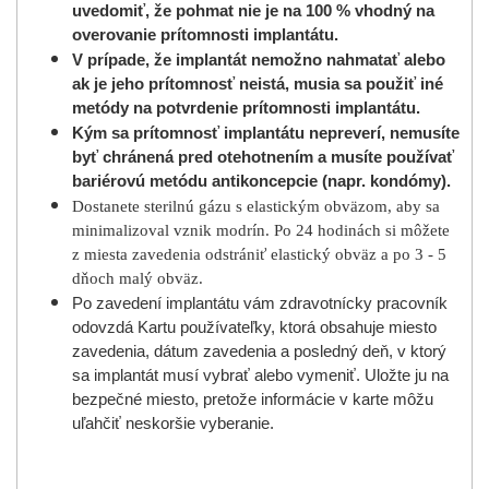
uvedomiť, že pohmat nie je na 100 % vhodný na
overovanie prítomnosti implantátu.
V prípade, že implantát nemožno nahmatať alebo
ak je jeho prítomnosť neistá, musia sa použiť iné
metódy na potvrdenie prítomnosti implantátu.
Kým sa prítomnosť implantátu nepreverí, nemusíte
byť chránená pred otehotnením a musíte používať
bariérovú metódu antikoncepcie (napr. kondómy).
Dostanete
sterilnú gázu s elastickým obväzom, aby sa
minimalizoval vznik modrín. Po 24 hodinách si môžete
z miesta zavedenia odstrániť elastický obväz
a po 3 - 5
dňoch malý obväz.
Po zavedení implantátu vám zdravotnícky pracovník
odovzdá Kartu používateľky, ktorá obsahuje miesto
zavedenia, dátum zavedenia a posledný deň, v ktorý
sa implantát musí vybrať alebo vymeniť. Uložte ju na
bezpečné miesto, pretože informácie v karte môžu
uľahčiť neskoršie vyberanie.