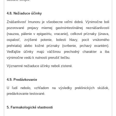
4.8. Nežiaduce účinky
Znášanlivosť Imunoru je všeobecne veľmi dobrá. Výnimočne boli
pozorované prejavy miernej gastrointestinálnej neznášanlivosti
(nauzea, pálenie v epigastriu, vracanie), celkové príznaky (únava,
ospalosť, zvýšené potenie, bolesti hlavy, pocit vnútorného
prehriatia) alebo kožné príznaky (svrbenie, prchavý exantém).
Vedľajšie účinky majú väčšinou prechodný charakter a iba
výnimočne vedú k nutnosti prerušiť liečbu.
Významné nežiaduce účinky neboli zistené.
4.9. Predávkovanie
U ľudí nebolo, vzhľadom na výsledky preklinických skúšok,
predávkovanie testované.
5. Farmakologické vlastnosti