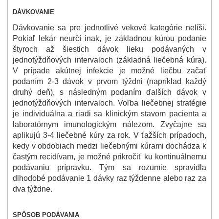
DÁVKOVANIE
Dávkovanie sa pre jednotlivé vekové kategórie nelíši.
Pokiaľ lekár neurčí inak, je základnou kúrou podanie
štyroch až šiestich dávok lieku podávaných v
jednotýždňových intervaloch (základná liečebná kúra).
V prípade akútnej infekcie je možné liečbu začať
podaním 2-3 dávok v prvom týždni (napríklad každý
druhý deň), s následným podaním ďalších dávok v
jednotýždňových intervaloch. Voľba liečebnej stratégie
je individuálna a riadi sa klinickým stavom pacienta a
laboratórnym imunologickým nálezom. Zvyčajne sa
aplikujú 3-4 liečebné kúry za rok. V ťažších prípadoch,
kedy v obdobiach medzi liečebnými kúrami dochádza k
častým recidívam, je možné prikročiť ku kontinuálnemu
podávaniu prípravku. Tým sa rozumie spravidla
dlhodobé podávanie 1 dávky raz týždenne alebo raz za
dva týždne.
SPÔSOB PODÁVANIA