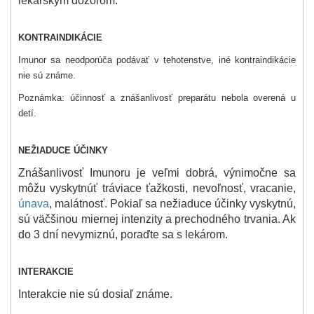
lekárskym dozorom.
KONTRAINDIKÁCIE
Imunor sa neodporúča podávať v tehotenstve, iné kontraindikácie
nie sú známe.
Poznámka: účinnosť a znášanlivosť preparátu nebola overená u
detí.
NEŽIADUCE ÚČINKY
Znášanlivosť Imunoru je veľmi dobrá, výnimočne sa
môžu vyskytnúť tráviace ťažkosti, nevoľnosť, vracanie,
únava
, malátnosť. Pokiaľ sa nežiaduce účinky vyskytnú,
sú väčšinou miernej intenzity a prechodného trvania. Ak
do 3 dní nevymiznú, poraďte sa s lekárom.
INTERAKCIE
Interakcie nie sú dosiaľ známe.