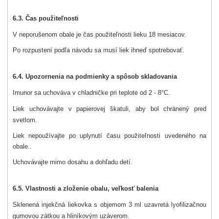
6.3. Čas použiteľnosti
V neporušenom obale je čas použiteľnosti lieku 18 mesiacov.
Po rozpustení podľa návodu sa musí liek ihneď spotrebovať.
6.4. Upozornenia na podmienky a spôsob skladovania
Imunor sa uchováva v chladničke pri teplote od 2 - 8°C.
Liek uchovávajte v papierovej škatuli, aby bol chránený pred
svetlom.
Liek nepoužívajte po uplynutí času použiteľnosti uvedeného na
obale..
Uchovávajte mimo dosahu a dohľadu detí.
6.5. Vlastnosti a zloženie obalu, veľkosť balenia
Sklenená injekčná liekovka s objemom 3 ml uzavretá lyofilizačnou
gumovou zátkou a hliníkovým uzáverom.