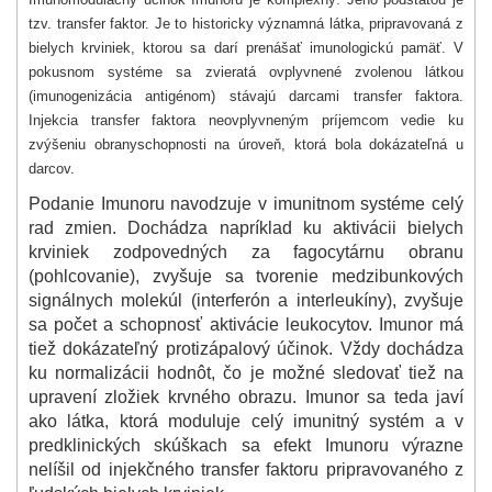
tzv. transfer faktor. Je to historicky významná látka, pripravovaná z
bielych krviniek, ktorou sa darí prenášať imunologickú pamäť. V
pokusnom systéme sa zvieratá ovplyvnené zvolenou látkou
(imunogenizácia antigénom) stávajú darcami transfer faktora.
Injekcia transfer faktora neovplyvneným príjemcom vedie ku
zvýšeniu obranyschopnosti na úroveň, ktorá bola dokázateľná u
darcov.
Podanie Imunoru navodzuje v imunitnom systéme celý
rad zmien. Dochádza napríklad ku aktivácii bielych
krviniek zodpovedných za fagocytárnu obranu
(pohlcovanie), zvyšuje sa tvorenie medzibunkových
signálnych molekúl (interferón a interleukíny), zvyšuje
sa počet a schopnosť aktivácie leukocytov. Imunor má
tiež dokázateľný protizápalový účinok. Vždy dochádza
ku normalizácii hodnôt, čo je možné sledovať tiež na
upravení zložiek krvného obrazu. Imunor sa teda javí
ako látka, ktorá moduluje celý imunitný systém a v
predklinických skúškach sa efekt Imunoru výrazne
nelíšil od injekčného transfer faktoru pripravovaného z