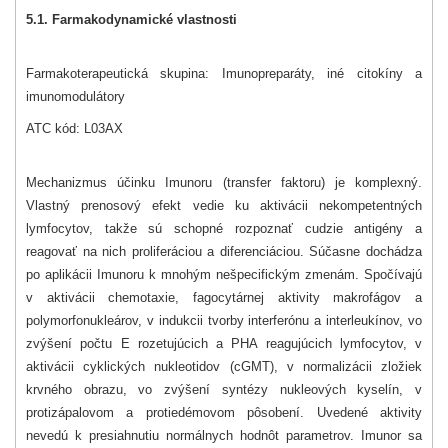
5.1. Farmakodynamické vlastnosti
Farmakoterapeutická skupina: Imunopreparáty, iné citokíny a
imunomodulátory
ATC kód: L03AX
Mechanizmus účinku Imunoru (transfer faktoru) je komplexný.
Vlastný prenosový efekt vedie ku aktivácii nekompetentných
lymfocytov, takže sú schopné rozpoznať cudzie antigény a
reagovať na nich proliferáciou a diferenciáciou. Súčasne dochádza
po aplikácii Imunoru k mnohým nešpecifickým zmenám. Spočívajú
v aktivácii chemotaxie, fagocytárnej aktivity makrofágov a
polymorfonukleárov, v indukcii tvorby interferónu a interleukínov, vo
zvýšení počtu E rozetujúcich a PHA reagujúcich lymfocytov, v
aktivácii cyklických nukleotidov (cGMT), v normalizácii zložiek
krvného obrazu, vo zvýšení syntézy nukleových kyselín, v
protizápalovom a protiedémovom pôsobení. Uvedené aktivity
nevedú k presiahnutiu normálnych hodnôt parametrov. Imunor sa