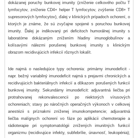
dokázanej poruchy bunkovej imunity (zníženie celkového počtu T
lymfocytov, zníženie CD4+ helper T lymfocytov, zvýšenie CD8+ T
supresorových lymfocytov), ďalej v klinických prípadoch ochorení, o
ktorých je známe, že sú zvyčajne spojené s poruchou bunkovej
imunity. Ďalej je indikovaný pri deficitoch humorálnej imunity s
laboratórne dokázaným znížením hladiny imunoglobulínov a
kolísavými nálezmi porušenej bunkovej imunity s klinickým
obrazom recidivujúcich infekcií rôznych lokalít.
Ide najmä o nasledujúce typy ochorenia: primárny imunodeficit -
napr. bežný variabilný imunodeficit najmä s prejavmi chronických a
recidivujúcich bakteriálnych infekcií a dôkazom porušených funkcií
bunkovej imunity. Sekundárny imunodeficit: adjuvantná liečba pri
protrahovanej rekonvalescencii po niektorých vírusových
ochoreniach; stavy po náročných operačných výkonoch v celkovej
anestézii s príznakmi zníženej imunokompetencie; adjuvantná
liečba malígnych ochorení vo fáze po aplikácii chemoterapie a
rádioterapie pri symptomatológii znížených imunitných funkcií
organizmu (recidivujúce infekty, subfebrílie, únavnosť, leukopénia);