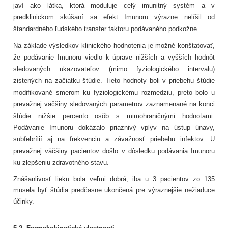
javí ako látka, ktorá moduluje celý imunitný systém a v
predklinickom skúšaní sa efekt Imunoru výrazne nelíšil od
štandardného ľudského transfer faktoru podávaného podkožne.
Na základe výsledkov klinického hodnotenia je možné konštatovať,
že podávanie Imunoru viedlo k úprave nižších a vyšších hodnôt
sledovaných ukazovateľov (mimo fyziologického intervalu)
zistených na začiatku štúdie. Tieto hodnoty boli v priebehu štúdie
modifikované smerom ku fyziologickému rozmedziu, preto bolo u
prevažnej väčšiny sledovaných parametrov zaznamenané na konci
štúdie nižšie percento osôb s mimohraničnými hodnotami.
Podávanie Imunoru dokázalo priaznivý vplyv na ústup únavy,
subfebrílií aj na frekvenciu a závažnosť priebehu infektov. U
prevažnej väčšiny pacientov došlo v dôsledku podávania Imunoru
ku zlepšeniu zdravotného stavu.
Znášanlivosť lieku bola veľmi dobrá, iba u 3 pacientov zo 135
musela byť štúdia predčasne ukončená pre výraznejšie nežiaduce
účinky.