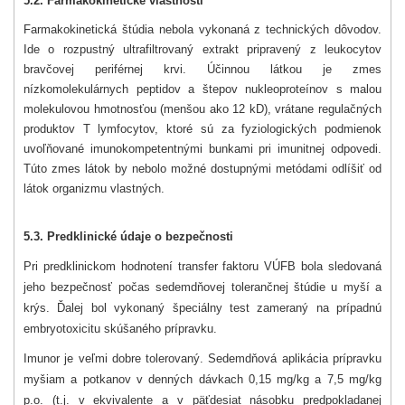
5.2. Farmakokinetické vlastnosti
Farmakokinetická štúdia nebola vykonaná z technických dôvodov.
Ide o rozpustný ultrafiltrovaný extrakt pripravený z leukocytov
bravčovej periférnej krvi. Účinnou látkou je zmes
nízkomolekulárnych peptidov a štepov nukleoproteínov s malou
molekulovou hmotnosťou (menšou ako 12 kD), vrátane regulačných
produktov T lymfocytov, ktoré sú za fyziologických podmienok
uvoľňované imunokompetentnými bunkami pri imunitnej odpovedi.
Túto zmes látok by nebolo možné dostupnými metódami odlíšiť od
látok organizmu vlastných.
5.3. Predklinické údaje o bezpečnosti
Pri predklinickom hodnotení transfer faktoru VÚFB bola sledovaná
jeho bezpečnosť počas sedemdňovej tolerančnej štúdie u myší a
krýs. Ďalej bol vykonaný špeciálny test zameraný na prípadnú
embryotoxicitu skúšaného prípravku.
Imunor je veľmi dobre tolerovaný. Sedemdňová aplikácia prípravku
myšiam a potkanov v denných dávkach 0,15 mg/kg a 7,5 mg/kg
p.o. (t.j. v ekvivalente a v päťdesiat násobku predpokladanej