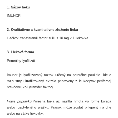
1. Názov lieku
IMUNOR
2. Kvalitatívne a kvantitatívne zloženie lieku
Liečivo: transferendi factor suillus 10 mg v 1 liekovke.
3. Lieková forma
Perorálny lyofilizát
Imunor je lyofilizovaný roztok určený na perorálne použitie. Ide o
rozpustný ultrafiltrovaný extrakt pripravený z leukocytov periférnej
bravčovej krvi (transfer faktor).
Popis prípravku:
Porézna biela až nažltlá hmota vo forme koláča
alebo rozptýleného prášku. Prášok môže zostať prilepený na dne
alebo na zátke liekovky.