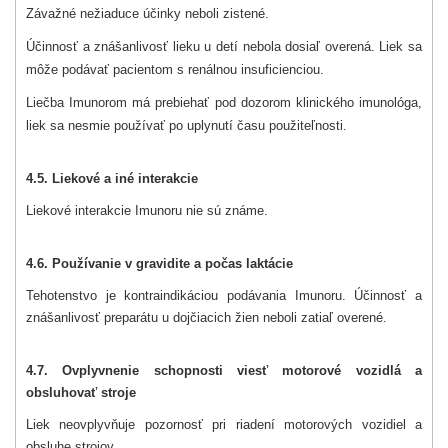
Závažné nežiaduce účinky neboli zistené.
Účinnosť a znášanlivosť lieku u detí nebola dosiaľ overená. Liek sa
môže podávať pacientom s renálnou insuficienciou.
Liečba Imunorom má prebiehať pod dozorom klinického imunológa,
liek sa nesmie používať po uplynutí času použiteľnosti.
4.5. Liekové a iné interakcie
Liekové interakcie Imunoru nie sú známe.
4.6. Používanie v gravidite a počas laktácie
Tehotenstvo je kontraindikáciou podávania Imunoru. Účinnosť a
znášanlivosť preparátu u dojčiacich žien neboli zatiaľ overené.
4.7. Ovplyvnenie schopnosti viesť motorové vozidlá a
obsluhovať stroje
Liek neovplyvňuje pozornosť pri riadení motorových vozidiel a
obsluhe strojov.