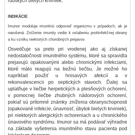
ľudských bielych krviniek.
INDIKÁCIE
Imunor moduluje imunitnú odpoveď organizmu v prípadoch, ak je
narušená. Zníženie imunity vedie k oslabeniu protiinfekčnej obrany
a ku vzniku niektorých chorobných prejavov.
Osvedčuje sa preto pri vrodenej ako aj získanej
nedostatočnosti imunitného systému, ktoré sa spravidla
prejavujú opakovanými alebo chronickými infekciami,
ktoré málo reagujú na bežnú liečbu. Je možné ho
napríklad použiť u hnisavých afekcií a v
rekonvalescencii po septických stavoch. Ďalej sa
uplatňuje v liečbe herpetických a plesňových ochorení,
v pomocnej liečbe zhubných nádorových ochorení,
pokiaľ sú prítomné známky zníženia obranyschopnosti
(opakované infekcie, únavnosť, úbytok bielych krviniek),
pri niektorých alergických ochoreniach a u chronického
únavového syndrómu. Imunor sa má podávať výhradne
na základe vyšetrenia imunitného stavu pacienta pod