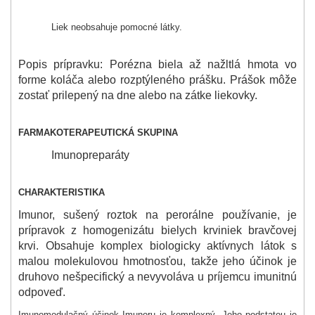
Liek neobsahuje pomocné látky.
Popis prípravku: Porézna biela až nažltlá hmota vo
forme koláča alebo rozptýleného prášku. Prášok môže
zostať prilepený na dne alebo na zátke liekovky.
FARMAKOTERAPEUTICKÁ SKUPINA
Imunopreparáty
CHARAKTERISTIKA
Imunor, sušený roztok na perorálne používanie, je
prípravok z homogenizátu bielych krviniek bravčovej
krvi. Obsahuje komplex biologicky aktívnych látok s
malou molekulovou hmotnosťou, takže jeho účinok je
druhovo nešpecifický a nevyvoláva u príjemcu imunitnú
odpoveď.
Imunomodulačný účinok Imunoru je komplexný. Jeho podstatou je