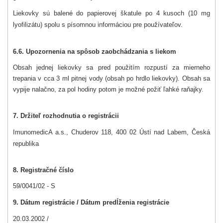
Liekovky sú balené do papierovej škatule po 4 kusoch (10 mg
lyofilizátu) spolu s písomnou informáciou pre používateľov.
6.6. Upozornenia na spôsob zaobchádzania s liekom
Obsah jednej liekovky sa pred použitím rozpustí za mierneho
trepania v cca 3 ml pitnej vody (obsah po hrdlo liekovky). Obsah sa
vypije nalačno, za pol hodiny potom je možné požiť ľahké raňajky.
7. Držiteľ rozhodnutia o registrácii
ImunomedicA a.s., Chuderov 118, 400 02 Ústí nad Labem, Česká
republika
8. Registračné číslo
59/0041/02 - S
9. Dátum registrácie / Dátum predĺženia registrácie
20.03.2002 /