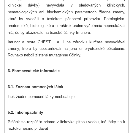
klinickej dávky) nevyvolala v sledovaných klinických,
hematologických ani biochemických parametroch žiadne zmeny,
ktoré by svedčili o toxickom pôsobení prípravku. Patologicko-
anatomické, histologické a ultraštrukturálne vyšetrenia nepreukázali
nič, čo by ukazovalo na toxické účinky Imunoru.
Imunor v teste CHEST I a II na zárodku kurčaťa nevyvolával
zmeny, ktoré by upozorňovali na jeho embryotoxické pôsobenie.
Rovnako neboli zistené mutagénne účinky.
6. Farmaceutické informácie
6.1. Zoznam pomocných látok
Liek žiadne pomocné látky neobsahuje.
6.2. Inkompatibility
Prášok sa rozpúšťa priamo v liekovke pitnou vodou, iné látky sa k
roztoku nesmú pridávať.