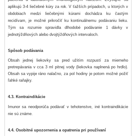
aplikujú 3-4 liečebné kúry za rok. V ťažších prípadoch, u ktorých v
obdobiach medzi liečebnými kúrami dochádza ku častým
recidívam, je možné prikročiť ku kontinuálnemu podávaniu lieku.
Tým sa rozumie spravidla dlhodobé podávanie 1 dávky v
jednotýždňových alebo dvojtýždňových intervaloch.
Spôsob podávania
Obsah jednej liekovky sa pred užitím rozpustí za mierneho
pretrepávania v cca 3 ml pitnej vody (liekovka naplnená po hrdlo).
Obsah sa vypije ráno nalačno, za pol hodiny je potom možné požiť
ľahké raňajky.
4.3. Kontraindikácie
Imunor sa neodporúča podávať v tehotenstve, iné kontraindikácie
nie sú známe.
4.4. Osobitné upozornenia a opatrenia pri používaní