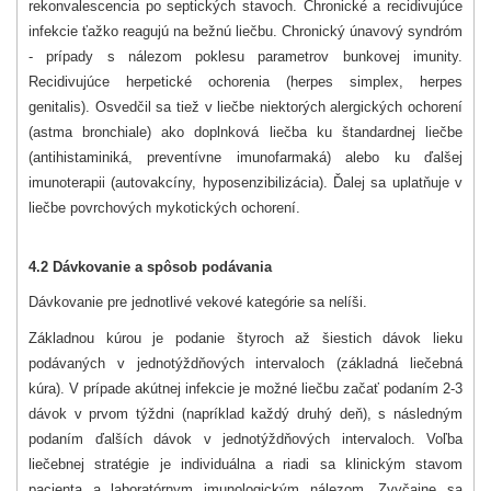
rekonvalescencia po septických stavoch. Chronické a recidivujúce
infekcie ťažko reagujú na bežnú liečbu. Chronický únavový syndróm
- prípady s nálezom poklesu parametrov bunkovej imunity.
Recidivujúce herpetické ochorenia (herpes simplex, herpes
genitalis). Osvedčil sa tiež v liečbe niektorých alergických ochorení
(astma bronchiale) ako doplnková liečba ku štandardnej liečbe
(antihistaminiká, preventívne imunofarmaká) alebo ku ďalšej
imunoterapii (autovakcíny, hyposenzibilizácia). Ďalej sa uplatňuje v
liečbe povrchových mykotických ochorení.
4.2 Dávkovanie a spôsob podávania
Dávkovanie pre jednotlivé vekové kategórie sa nelíši.
Základnou kúrou je podanie štyroch až šiestich dávok lieku
podávaných v jednotýždňových intervaloch (základná liečebná
kúra). V prípade akútnej infekcie je možné liečbu začať podaním 2-3
dávok v prvom týždni (napríklad každý druhý deň), s následným
podaním ďalších dávok v jednotýždňových intervaloch. Voľba
liečebnej stratégie je individuálna a riadi sa klinickým stavom
pacienta a laboratórnym imunologickým nálezom. Zvyčajne sa