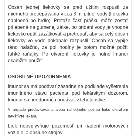
Obsah jednej liekovky sa pred užitím rozpustí za
mierneho pretrepávania v cca 3 ml pitnej vody (liekovka
naplnená po hrdlo). Pretože časť prášku môže zostať
prilepená na gumenej zátke, po pridaní vody je vhodné
liekovku opäť zazátkovať a pretrepať, aby sa celý obsah
liekovky vo vode dokonale rozpustil. Obsah sa vypije
ráno nalačno, za pol hodiny je potom možné požiť
ľahké raňajky. Po otvorení liekovky je nutné Imunor
okamžite použiť.
OSOBITNÉ UPOZORNENIA
Imunor sa má podávať zásadne na podklade vyšetrenia
imunitného stavu pacienta pod lekárskym dozorom.
Imunor sa neodporúča podávať v tehotenstve.
V prípade predávkovania alebo náhodného požitia lieku dieťaťom
navštívte lekára.
Liek neovplyvňuje pozornosť pri riadení motorových
vozidiel a obsluhe strojov.