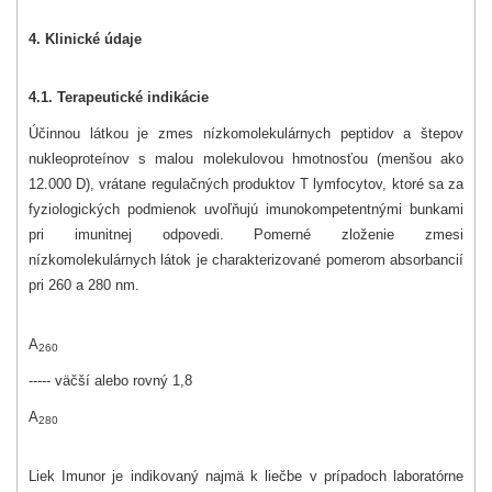
4. Klinické údaje
4.1. Terapeutické indikácie
Účinnou látkou je zmes nízkomolekulárnych peptidov a štepov
nukleoproteínov s malou molekulovou hmotnosťou (menšou ako
12.000 D), vrátane regulačných produktov T lymfocytov, ktoré sa za
fyziologických podmienok uvoľňujú imunokompetentnými bunkami
pri imunitnej odpovedi. Pomerné zloženie zmesi
nízkomolekulárnych látok je charakterizované pomerom absorbancií
pri 260 a 280 nm.
A
260
----- väčší alebo rovný 1,8
A
280
Liek Imunor je indikovaný najmä k liečbe v prípadoch laboratórne