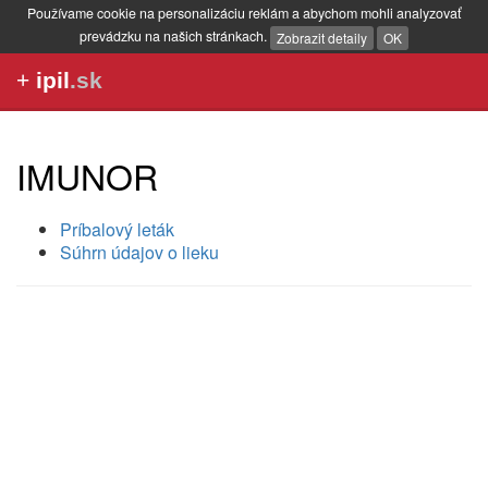
Používame cookie na personalizáciu reklám a abychom mohli analyzovať
prevádzku na našich stránkach.
Zobrazit detaily
OK
+
ipil
.sk
IMUNOR
Príbalový leták
Súhrn údajov o lieku