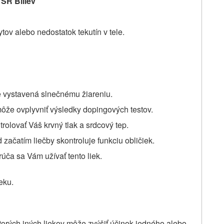
 SR Billev
tov alebo nedostatok tekutín v tele.
je vystavená slnečnému žiareniu.
ôže ovplyvniť výsledky dopingových testov.
trolovať Váš krvný tlak a srdcový tep.
začatím liečby skontroluje funkciu obličiek.
úča sa Vám užívať tento liek.
eku.
orých iných liekov môže zvýšiť účinok jedného alebo