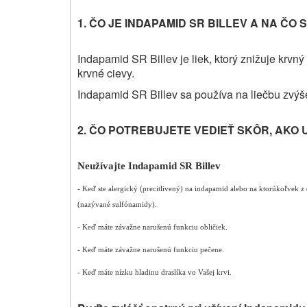
1.
ČO JE INDAPAMID SR BILLEV
A NA ČO 
Indapamid SR Billev je liek, ktorý znižuje krvn
krvné cievy.
Indapamid SR Billev sa používa na liečbu zvýš
2. ČO POTREBUJETE VEDIEŤ SKÔR, AKO 
Neužívajte Indapamid SR Billev
- Keď ste alergický (precitlivený) na indapamid alebo na ktorúkoľvek z 
(nazývané sulfónamidy).
- Keď máte závažne narušenú funkciu obličiek.
- Keď máte závažne narušenú funkciu pečene.
- Keď máte nízku hladinu draslíka vo Vašej krvi.