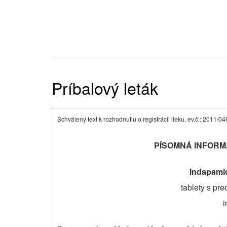
Príbalový leták
Schválený text k rozhodnutiu o registrácii lieku, ev.č.: 2011/0
PÍSOMNÁ INFORM
Indapamid
tablety s pr
i