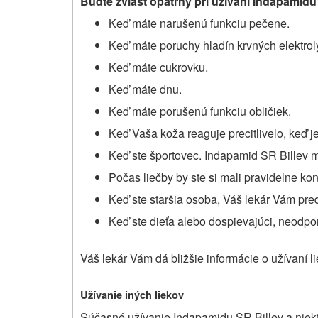
Buďte zvlášť opatrný pri užívaní Indapamidu
Keď máte narušenú funkciu pečene.
Keď máte poruchy hladín krvných elektroly
Keď máte cukrovku.
Keď máte dnu.
Keď máte porušenú funkciu obličiek.
Keď Vaša koža reaguje precitlivelo, keď 
Keď ste športovec. Indapamid SR Billev m
Počas liečby by ste si mali pravidelne kon
Keď ste staršia osoba, Váš lekár Vám pred 
Keď ste dieťa alebo dospievajúci, neodpor
Váš lekár Vám dá bližšie informácie o užívaní li
Užívanie iných liekov
Súčasné užívanie Indapamidu SR Billev a niekt