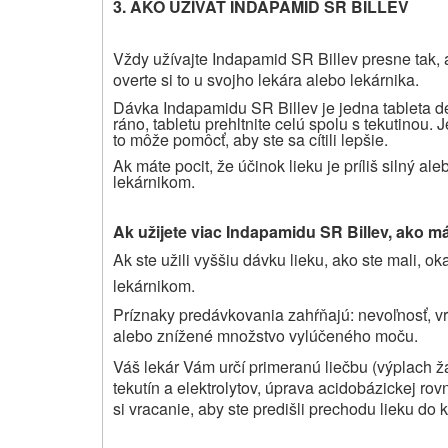
3. AKO UŽÍVAŤ INDAPAMID SR BILLEV
Vždy užívajte Indapamid SR Billev presne tak, a
overte si to u svojho lekára alebo lekárnika.
Dávka Indapamidu SR Billev je jedna tableta den
ráno, tabletu prehltnite celú spolu s tekutinou. 
to môže pomôcť, aby ste sa cítili lepšie.
Ak máte pocit, že účinok lieku je príliš silný al
lekárnikom.
Ak užijete viac Indapamidu SR Billev, ako m
Ak ste užili vyššiu dávku lieku, ako ste mali, 
lekárnikom.
Príznaky predávkovania zahŕňajú: nevoľnosť, vr
alebo znížené množstvo vylúčeného moču.
Váš lekár Vám určí primeranú liečbu (výplach ž
tekutín a elektrolytov, úprava acidobázickej ro
si vracanie, aby ste predišli prechodu lieku do k