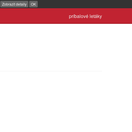
.
Zobrazit detaily
OK
príbalové letáky