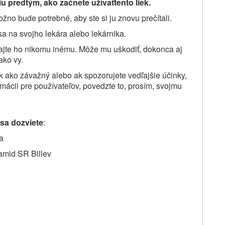
iu
predtým, ako
začnete užívať
tento liek.
žno bude potrebné, aby ste si ju znovu prečítali.
sa na svojho lekára alebo lekárnika.
ajte ho nikomu inému. Môže mu uškodiť, dokonca aj
ako vy.
k ako závažný alebo ak spozorujete vedľajšie účinky,
rmácii pre používateľov, povedzte to, prosím, svojmu
 sa dozviete
:
a
amid SR Billev