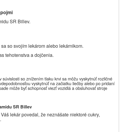
ápojmi
idu SR Billev.
e sa so svojím lekárom alebo lekárnikom.
s tehotenstva a dojčenia.
súvislosti so znížením tlaku krvi sa môžu vyskytnúť rozličné
avdepodobnosťou vyskytnúť na začiatku liečby alebo po pridaní
ípade môže byť schopnosť viezť vozidlá a obsluhovať stroje
pamidu SR Billev
Váš lekár povedal, že neznášate niektoré cukry,
.