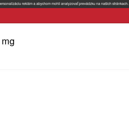
ersonalizáciu reklám a abychom mohli analyzovať prevádzku na našich stránkach
5 mg