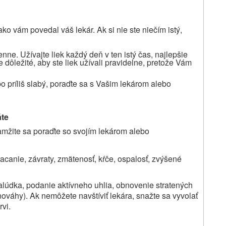
ko vám povedal váš lekár. Ak si nie ste niečím istý,
ne. Užívajte liek každý deň v ten istý čas, najlepšie
Je dôležité, aby ste liek užívali pravidelne, pretože Vám
ebo príliš slabý, poraďte sa s Vašim lekárom alebo
áte
okamžite sa poraďte so svojím lekárom alebo
acanie, závraty, zmätenosť, kŕče, ospalosť, zvýšené
alúdka, podanie aktívneho uhlia, obnovenie stratených
vnováhy). Ak nemôžete navštíviť lekára, snažte sa vyvolať
rvi.