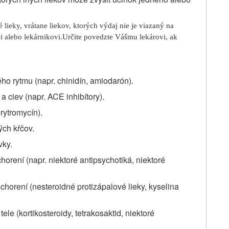
 lieky, vrátane liekov, ktorých výdaj nie je viazaný na
i alebo lekárnikovi.
Určite povedzte Vášmu lekárovi, ak
ho rytmu (napr. chinidín, amiodarón).
a ciev (napr. ACE inhibítory).
erytromycín).
ých kŕčov.
vky.
orení (napr. niektoré antipsychotiká, niektoré
horení (nesteroidné protizápalové lieky, kyselina
tele (kortikosteroidy, tetrakosaktid, niektoré