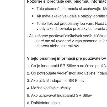
Pozorne si prečítajte celú písomnú informác
Túto písomnú informáciu si uschovajte. Mo
Ak máte akékoľvek ďalšie otázky, obráťte 
Tento liek bol predpísaný
iba vám
. Nedáv
vtedy, ak má rovnaké príznaky
ochorenia
-
Ak začnete pociťovať akýkoľvek vedľajší účino
ktoré nie sú uvedené v tejto písomnej info
lekárovi alebo lekárnikovi.
V tejto písomnej informácii pre používateľov
1. Čo je Indapamid SR Billev a na čo sa použív
2.
Čo potrebujete vedieť skôr,
ako užijete Indap
3. Ako užívať Indapamid SR Billev
4. Možné vedľajšie účinky
5. Ako uchovávať Indapamid SR Billev
6.
Ďalšie
informácie