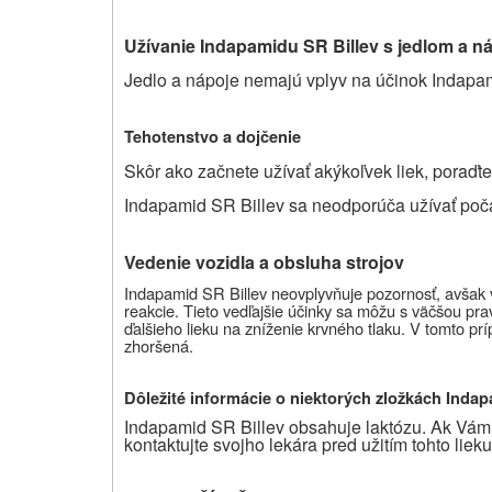
Užívanie Indapamidu SR Billev s jedlom a n
Jedlo a nápoje nemajú vplyv na účinok Indapam
Tehotenstvo a dojčenie
Skôr ako začnete užívať akýkoľvek liek, poraďt
Indapamid SR Billev sa neodporúča užívať poča
Vedenie vozidla a obsluha strojov
Indapamid SR Billev neovplyvňuje pozornosť, avšak v 
reakcie. Tieto vedľajšie účinky sa môžu s väčšou pr
ďalšieho lieku na zníženie krvného tlaku. V tomto pr
zhoršená.
Dôležité informácie o niektorých zložkách Inda
Indapamid SR Billev obsahuje laktózu. Ak Vám 
kontaktujte svojho lekára pred užitím tohto lieku