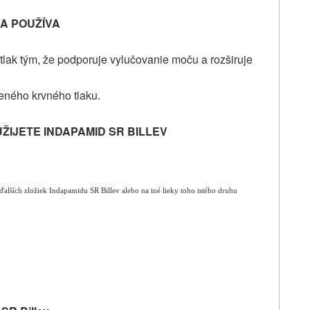
SA POUŽÍVA
ý tlak tým, že podporuje vylučovanie moču a rozširuje
eného krvného tlaku.
UŽIJETE
INDAPAMID SR BILLEV
ďalších zložiek Indapamidu SR Billev alebo na iné lieky toho istého druhu