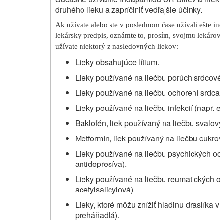
druhého lieku a zapríčiniť vedľajšie účinky.
Ak užívate alebo ste v poslednom čase užívali ešte iné
lekársky predpis, oznámte to, prosím, svojmu lekárov
užívate niektorý z nasledovných liekov:
Lieky obsahujúce lítium.
Lieky používané na liečbu porúch srdcové
Lieky používané na liečbu ochorení srdca 
Lieky používané na liečbu infekcií (napr. 
Baklofén, liek používaný na liečbu svalov
Metformín, liek používaný na liečbu cukro
Lieky používané na liečbu psychických och
antidepresíva).
Lieky používané na liečbu reumatických oc
acetylsalicylová).
Lieky, ktoré môžu znížiť hladinu draslíka v 
preháňadlá).