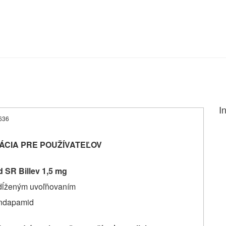
I
4636
ÁCIA PRE POUŽÍVATEĽOV
 SR Billev 1,5 mg
edĺženým uvoľňovaním
ndapamid