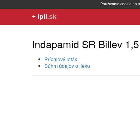
Používame cookie na p
+
ipil
.sk
Indapamid SR Billev 1,
Príbalový leták
Súhrn údajov o lieku